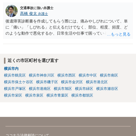
警察の方に事実を理解してもらえるように説明することが，相談者の
交通事故に強い弁護士
認識に沿った解決につながるように思います。 警察からすると，事故
髙橋 俊太
弁護士
の現場から離れて様子を窺い、事故として取り扱われているかいない
後遺障害診断書を作成してもらう際には、痛みやしびれについて、単
かを確認して，警察がきていないから事故が発生していないことで済
に「痛い」「しびれる」と伝えるだけでなく、部位、程度、頻度、ど
ませればいいだろうと思って報告しなかったのではないかと疑ってい
のような動作で悪化するか、日常生活や仕事で困っていることを具体
るのだと思います。不救護・不申告の方が，事故後に現場に戻る話
的に伝えることが重要です。例えば、首から腕にしびれる、腰から足
は，よくある話なので，捜査機関としては，それを否定することがで
に痛みが出る、長時間座れない、物を持つと痛い、夜間痛がある、な
きないのではないかとの疑念を抱いたままなのだと思います。
どです。 事故日が２月１日であれば、６か月経過は一般的には８月１
日頃と考えられます。ただし、症状固定日は機械的に６か月で決まる
近くの市区町村を選び直す
ものではなく、治療経過や主治医の判断によります。初診日が２月２
横浜市内
日であったことも含め、主治医と相談した方がよいでしょう。 症状固
横浜市鶴見区
横浜市神奈川区
横浜市西区
横浜市中区
横浜市南区
定後も、痛みが残っていれば通院自体は可能です。ただし、症状固定
後の治療費は、相手方保険会社から支払われない扱いになるので、健
横浜市保土ケ谷区
横浜市磯子区
横浜市金沢区
横浜市港北区
康保険を使うか、自費になるか等を確認しておく必要があります。 ジ
横浜市戸塚区
横浜市港南区
横浜市旭区
横浜市緑区
横浜市瀬谷区
ャクソンテスト等の神経学的検査は、首や神経症状がある場合に行わ
横浜市栄区
横浜市泉区
横浜市青葉区
横浜市都筑区
れることがありますが、必ず全員に必要な項目というわけではありま
せん。症状の内容を踏まえて、スパーリングテスト、腱反射、筋力、
知覚検査、可動域検査などの要否を医師が判断することになります。
後遺障害診断書では、自覚症状だけでなく、他覚所見、神経学的所
見、画像所見、症状の一貫性が重要になります。不安であれば、受診
前に症状の経過や現在困っていることをメモにまとめ、主治医に簡潔
ココナラ法律相談について