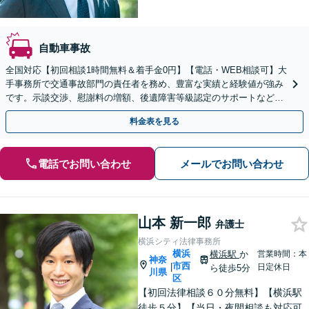
自動車事故
全国対応【初回相談1時間無料＆着手金0円】【電話・WEB相談可】大
手事務所で交通事故部門の責任者を務め、豊富な実績と経験値が強み
です。示談交渉、慰謝料の増額、後遺障害等級認定のサポートなど幅
広く対応。ぜひご相談ください【休日・夜間面談可】
料金表を見る
電話でお問い合わせ
メールでお問い合わせ
山本 新一郎
弁護士
横浜シティ法律事務所
横浜
横浜駅
か
営業時間：本
神奈
市西
|
日定休日
ら徒歩5分
川県
区
【初回法律相談６０分無料】【横浜駅
徒歩５分】【当日・夜間相談も対応可