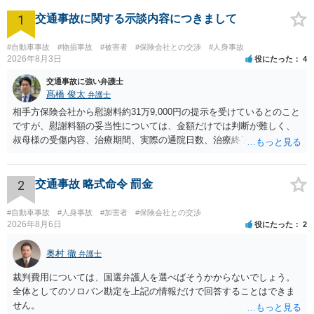
1
交通事故に関する示談内容につきまして
#自動車事故
#物損事故
#被害者
#保険会社との交渉
#人身事故
2026年8月3日
役にたった
4
交通事故に強い弁護士
髙橋 俊太
弁護士
相手方保険会社から慰謝料約31万9,000円の提示を受けているとのこと
ですが、慰謝料額の妥当性については、金額だけでは判断が難しく、
叔母様の受傷内容、治療期間、実際の通院日数、治療終了の経緯、後
遺症の有無、相手方保険会社から提示されている示談内容の内訳等を
確認する必要があります。保険会社から提示される慰謝料額について
は、弁護士が介入することにより増額を検討できる場合がありますの
2
交通事故 略式命令 罰金
で、以下の資料・情報を準備した上で、弁護士に個別に相談すること
をお勧めいたします。 ・相手方保険会社から届いている示談金額の提
#自動車事故
#人身事故
#加害者
#保険会社との交渉
示書類 ・叔母様の診断名、けがの内容 ・治療開始日及び治療終了日
2026年8月6日
役にたった
2
・入院の有無、通院回数 ・現在も症状が残っているか ・叔母様ご本人
やご家族等が加入している保険に、今回の事故で利用できる弁護士費
奥村 徹
弁護士
用特約が付帯しているか なお、被害者は叔母様ご本人となりますの
裁判費用については、国選弁護人を選べばそうかからないでしょう。
で、弁護士が受任する場合には、叔母様ご本人の依頼意思等を確認す
全体としてのソロバン勘定を上記の情報だけで回答することはできま
る必要があります。日本語での十分な意思疎通が難しいとのことです
せん。
ので、そのあたりのご事情も踏まえて、依頼意思の確認方法等を検討