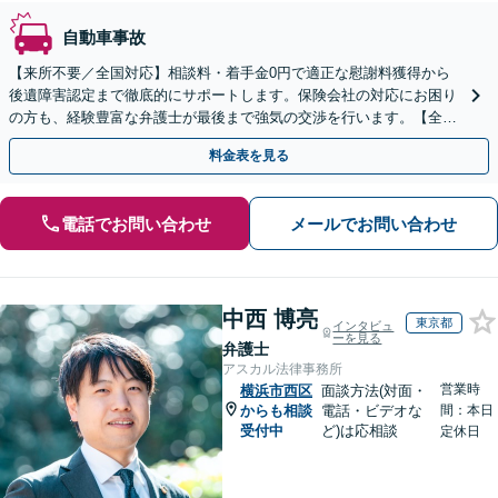
自動車事故
【来所不要／全国対応】相談料・着手金0円で適正な慰謝料獲得から
後遺障害認定まで徹底的にサポートします。保険会社の対応にお困り
の方も、経験豊富な弁護士が最後まで強気の交渉を行います。【全国
13拠点】お気軽にご相談ください。
料金表を見る
電話でお問い合わせ
メールでお問い合わせ
中西 博亮
東京都
インタビュ
ーを見る
弁護士
アスカル法律事務所
営業時
横浜市西区
面談方法(対面・
からも相談
電話・ビデオな
間：本日
受付中
ど)は応相談
定休日