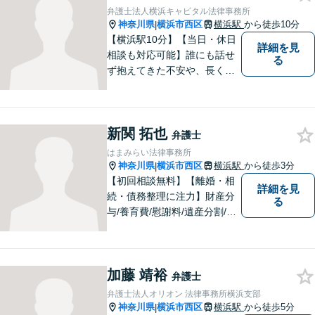
弁護士法人横浜キャピタル法律事務所
神奈川県
横浜市西区
横浜駅
から徒歩10分
|
【横浜駅10分】【当日・休日
詳細を見
相談も対応可能】誰にも話せ
る
ず抱えてきた不安や、長く心
に残るモヤモヤ──どうぞ安心
してお聞かせください。 あな
たの想いに丁寧に寄り添いな
新関 拓也
がら、これからの一歩を一緒
弁護士
に見つけていきます。【相
はまみらい法律事務所
続・債権回収・不動産に注
神奈川県
横浜市西区
横浜駅
から徒歩3分
|
力】
【初回相談無料】【離婚・相
詳細を見
続・債務整理に注力】財産分
る
与/養育費/慰謝料/遺産分割/遺
言/破産・再生など。細やかな
コミュニケーションを行い、
迅速かつ丁寧な対応を心掛け
加藤 靖裕
ております。まずは一度ご連
弁護士
絡ください。【横浜駅3分】
弁護士法人オリオン 法律事務所横浜支部
神奈川県
横浜市西区
横浜駅
から徒歩5分
|