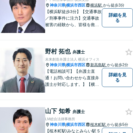
神奈川県
横浜市西区
横浜駅
から徒歩3分
|
【横浜駅徒歩3分】【交通事故
詳細を見
／刑事事件に注力】交通事故
る
被害の経験から、皆様を救い
たいと考えるようになりまし
た。適切な示談額になるよ
う、常に自己研磨を怠らず皆
野村 拓也
様のために尽力します。まず
弁護士
はお気軽にご相談ください！
未来創造弁護士法人 横浜オフィス
【完全個室対応】
神奈川県
横浜市西区
新高島駅
から徒歩2分
|
【電話相談可】【弁護士直
詳細を見
通！お問い合わせから直接弁
る
護士が対応します。】【横浜
駅徒歩6分】約450社の企業さ
まをサポート！顧問数は160
社超！企業法務／債権回収／
山下 知希
労働・雇用【法人・個人とも
弁護士
に対応】フットワークが軽
LM総合法律事務所
く、密なコミュニケーション
神奈川県
横浜市西区
桜木町駅
から徒歩5分
|
を心がけます。
【桜木町駅/みなとみらい駅 5