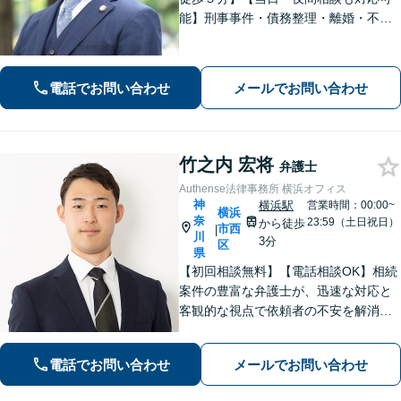
能】刑事事件・債務整理・離婚・不
貞・相続などのあらゆる相談につい
て、一人ひとりにとっての最善の解決
を目指す「オーダーメイドの弁護士活
電話でお問い合わせ
メールでお問い合わせ
動」を信条に掲げて全力を尽くしま
す。
竹之内 宏将
弁護士
Authense法律事務所 横浜オフィス
神
横浜駅
営業時間：00:00~
横浜
奈
23:59（土日祝日）
から徒歩
市西
|
川
3分
区
県
【初回相談無料】【電話相談OK】相続
案件の豊富な弁護士が、迅速な対応と
客観的な視点で依頼者の不安を解消し
ます。国外在住の相手方との交渉もお
任せください！【完全個室対応】【子
電話でお問い合わせ
メールでお問い合わせ
連れ相談可】