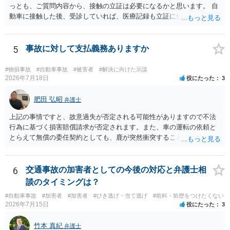
っとも、ご質問内容から、接触の立証は必要になるかと思います。 自
動車に接触した後、受診していれば、医療記録も立証に使えるかと思
います。 いずれにせよ、多角的に検討する必要がありますので、弁護
士にご相談ください。
5
事故に対して支払義務ありますか
#物損事故
#自動車事故
#被害者
#解決に向けた示談
2026年7月18日
役にたった
3
肥田 弘昭
弁護士
上記の事情ですと、故意過失が否定される可能性がありますので不法
行為に基づく損害賠償請求が否定されます。また、車の運転の依頼と
とらえて無償の委任契約としても、鹿が突然衝突することは予見がで
きませんので善管注意義務違反は否定され債務不履行に基づく損害賠
償請求も成立しない可能性があります。以上の理由から支払義務は否
定される可能性が高いです。ご参考にしてください。
6
交通事故の加害者としての今後の対応と弁護士相
談のタイミングは？
#自動車事故
#加害者
#加害者
#ひき逃げ・当て逃げ
#前科・前歴をつけたくない
2026年7月15日
役にたった
3
竹本 真紀
弁護士