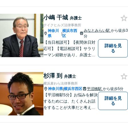
護士です。どんな難しい案件
でも依頼者の方の利益を尊重
小嶋 干城
します。【独占禁止法・下請
弁護士
法の著書執筆】
テイクヒルズ法律事務所
みなとみらい駅
から徒歩3
神奈川
横浜市西
|
県
区
分
【当日相談可】【夜間休日対
詳細を見
応可】【電話相談可】サラリ
る
ーマン経験があり、弁護士と
しての実務経験も３０年以上
あります。
杉澤 到
弁護士
横浜麦わら法律事務所
神奈川県
横浜市西区
平沼橋駅
から徒歩5分
|
【平沼橋駅5分】お悩みを解決
詳細を見
するためには、たくさんお話
る
をすることが大事だと考えて
います。交通事故、離婚、相
続、刑事事件どんな事件でも
それは変わりはありません。