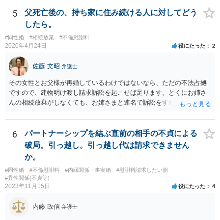
いないので何とも言えません。 そもそも、何の義務も負わないなら、
印鑑証明まで用意して推定相続人にサインさせる意味もないような気
5
父死亡後の、持ち家に住み続ける人に対してどう
がします。 もし何らかの義務を相続放棄しても負う内容だと困ります
したら。
ので、契約書の文面を持って、弁護士に相談に行かれることをお勧め
#同性婚
#相続放棄
#不倫慰謝料
します。
2020年4月24日
役にたった
2
佐藤 文昭
弁護士
その女性とお父様が再婚しているわけではないなら、ただの不法占拠
ですので、建物明け渡し請求訴訟を起こせば足ります。とくにお姉さ
んの相続放棄がしなくても、お姉さまと連名で訴訟をすればいいだけ
のことです。
6
パートナーシップを結ぶ直前の相手の不貞による
破局。引っ越し。引っ越し代は請求できません
か。
#同性婚
#不倫慰謝料
#内縁関係・事実婚
#慰謝料請求したい側
#異性関係(不貞等)
2023年11月15日
役にたった
4
内藤 政信
弁護士