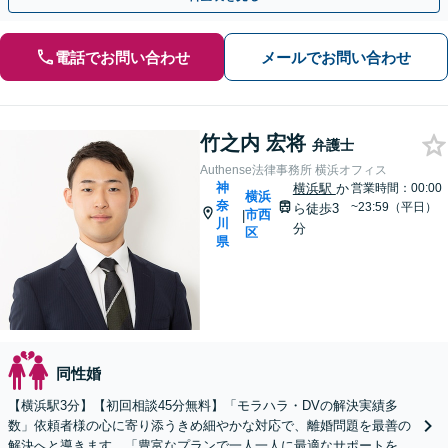
電話でお問い合わせ
メールでお問い合わせ
竹之内 宏将
弁護士
Authense法律事務所 横浜オフィス
神
横浜駅
か
営業時間：00:00
横浜
奈
~23:59（平日）
ら徒歩3
市西
|
川
分
区
県
同性婚
【横浜駅3分】【初回相談45分無料】「モラハラ・DVの解決実績多
数」依頼者様の心に寄り添うきめ細やかな対応で、離婚問題を最善の
解決へと導きます。「豊富なプランで一人一人に最適なサポートを提