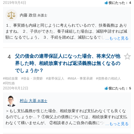
2019年9月4日
役にたった
4
内藤 政信
弁護士
１、事実婚も内縁と同じように考えられているので、扶養義務は あり
ますね。 ２、子供ができた、養子縁組した場合は、減額申請すれば減
額に なるでしょう。 ３、手続を踏めば、減額になるでしょう。 ４、
それだけでは、減額はされないでしょう。 ５、養育費に影響はないで
しょう。 いろいろ議論のあるところですが、実務は上記のような運用
でしょう。
4
父の借金の連帯保証人になった場合、将来父が他
界した時、相続放棄すれば返済義務は無くなるの
でしょうか？
#相続放棄
#借金・浪費癖
#連帯保証人
#M&A・事業承継
#債務者の相続人
#同性婚
2020年8月12日
役にたった
5
村山 大基
弁護士
＞もし支払義務が生じた場合、相続放棄すれば支払わなくても良くな
るのでしょうか…？ ①御父上の債務については、相続放棄すれば支払
わなくて構いませんが、 ②相談者さんご自身の義務については、契約
書そのもの（サインした推定相続人はどんな義務を負うのか）を見て