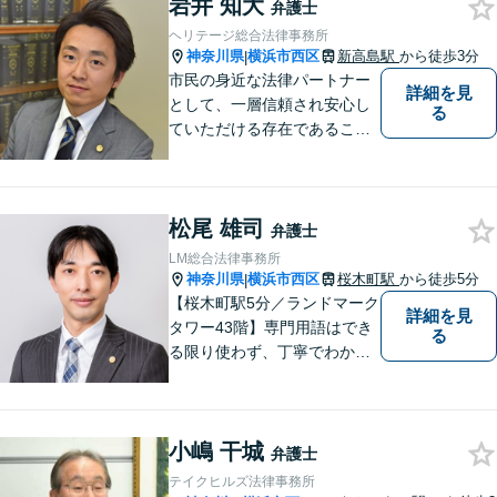
岩井 知大
倒産法に関する分野での豊富
弁護士
な経験があります。
ヘリテージ総合法律事務所
神奈川県
横浜市西区
新高島駅
から徒歩3分
|
市民の身近な法律パートナー
詳細を見
として、一層信頼され安心し
る
ていただける存在であること
を目指します。
松尾 雄司
弁護士
LM総合法律事務所
神奈川県
横浜市西区
桜木町駅
から徒歩5分
|
【桜木町駅5分／ランドマーク
詳細を見
タワー43階】専門用語はでき
る
る限り使わず、丁寧でわかり
やすい説明を心がけていま
す！複雑な案件の場合でも複
数の弁護士でチームを作り、
小嶋 干城
誠心誠意対応いたします。
弁護士
【初回相談45分無料】【完全
テイクヒルズ法律事務所