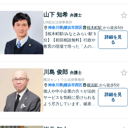
「皆様が日常生活を取り戻す
お力になる」ということで
山下 知希
す。小さなお悩みから大きな
弁護士
トラブルまでご相談くださ
LM総合法律事務所
い。
神奈川県
横浜市西区
桜木町駅
から徒歩5分
|
【桜木町駅/みなとみらい駅 5
詳細を見
分】【初回相談無料】行政や
る
教育の現場で培った「人の話
に丁寧に耳を傾ける姿勢」を
大切にしています。どんな小
さなことでも安心してお話し
川島 俊郎
ください。「相談してよかっ
弁護士
た」と思える解決を共に目指
横浜セントラル法律事務所
します。
神奈川県
横浜市西区
横浜駅
から徒歩5分
|
個人や中小企業の方々が法的
詳細を見
サービスを気軽に受けられる
る
よう尽力しています。破産・
倒産処理をはじめ、不動産取
引や相続・遺言、交通事故な
どの法務に強みを持ち、特に