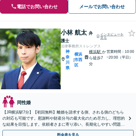
電話でお問い合わせ
メールでお問い合わせ
小林 航太
弁
インタビューを
見る
護士
法律事務所ストレングス
神
横浜駅
か
営業時間：10:00
横浜
奈
~20:00（平日）
ら徒歩7
市西
|
川
分
区
県
同性婚
【JR横浜駅7分】【初回無料】離婚を請求する側、される側のどちら
の対応も可能です。慰謝料や財産分与の最大化のため尽力し、理想的
な結果を目指します。依頼者さまに寄り添い、長期化しやすい問題も
迅速に対応します【個室対応】
料金表を見る