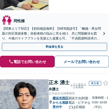
同性婚
【関東エリア対応】【初回相談無料】【WEB面談可】「離婚・男女問
題の対応実績多数」依頼者様の悩みに耳を傾け、共に問題解決を図
り、今後のライフプランを見据えた提案も可。「不貞慰謝料請求の減
額交渉の経験豊富」【休日・夜間相談可】【完全個室相談】
料金表を見る
電話でお問い合わせ
メールでお問い合わせ
正木 湧士
東京都
インタビュ
ーを見る
弁護士
正木総合法律事務所
営業時間：1
横浜市西区
面談方法(対面・
からも相談
電話・ビデオな
0:00~19:00
受付中
ど)は応相談
（平日）