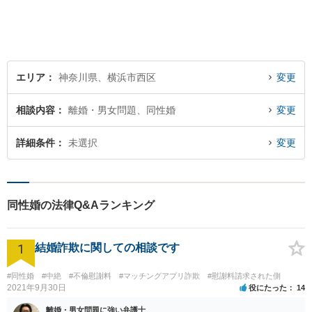
迎【交通事故】示談金額の無
料診断サービスを実施してい
ます【夜間・休日面談】【完
全個室】【横浜駅5分】
エリア
神奈川県、横浜市西区
変更
相談内容
離婚・男女問題、同性婚
変更
詳細条件
未選択
変更
同性婚の法律Q&Aランキング
1
結婚詐欺に関しての相談です
#同性婚
#中絶
#不倫慰謝料
#マッチングアプリ詐欺
#慰謝料請求された側
2021年9月30日
役にたった
14
離婚・男女問題に強い弁護士