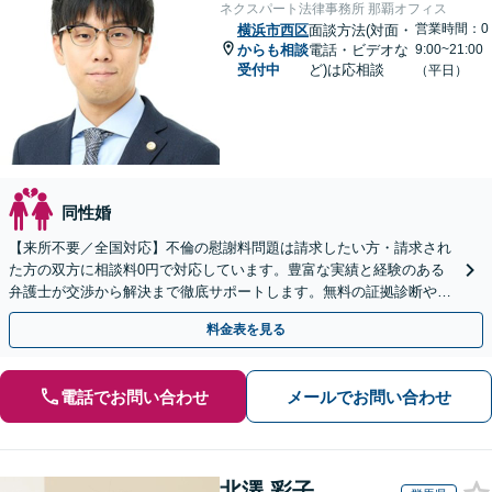
ネクスパート法律事務所 那覇オフィス
営業時間：0
横浜市西区
面談方法(対面・
からも相談
電話・ビデオな
9:00~21:00
受付中
ど)は応相談
（平日）
同性婚
【来所不要／全国対応】不倫の慰謝料問題は請求したい方・請求され
た方の双方に相談料0円で対応しています。豊富な実績と経験のある
弁護士が交渉から解決まで徹底サポートします。無料の証拠診断や着
手金の返還保証もありますので安心してご相談ください。
料金表を見る
電話でお問い合わせ
メールでお問い合わせ
北澤 彩子