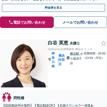
案」【ビデオ面談可】
料金表を見る
電話でお問い合わせ
メールでお問い合わせ
白谷 英恵
弁護士
Authense法律事務所 横浜オフィス
神
横浜駅
か
営業時間：00:00
横浜
奈
~23:59（平日）
ら徒歩3
市西
|
川
分
区
県
同性婚
【初回相談45分無料】【電話相談OK】【夫婦カウンセラー資格あ