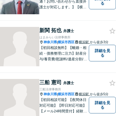
通！お問い合わせから直接弁
る
護士が対応します。】【横浜
駅徒歩6分】約450社の企業さ
まをサポート！顧問数は160
社超！企業法務／債権回収／
新関 拓也
労働・雇用【法人・個人とも
弁護士
に対応】フットワークが軽
はまみらい法律事務所
く、密なコミュニケーション
神奈川県
横浜市西区
横浜駅
から徒歩3分
|
を心がけます。
【初回相談無料】【離婚・相
詳細を見
続・債務整理に注力】財産分
る
与/養育費/慰謝料/遺産分割/遺
言/破産・再生など。細やかな
コミュニケーションを行い、
迅速かつ丁寧な対応を心掛け
三船 憲司
ております。まずは一度ご連
弁護士
絡ください。【横浜駅3分】
三船法律事務所
神奈川県
横浜市西区
横浜駅
から徒歩5分
|
【初回相談可能】【夜間休日
詳細を見
対応可能】【即日対応可能】
る
【メール24時間受付】経験の