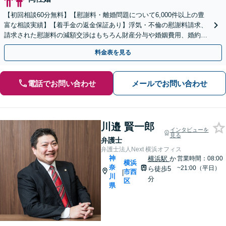
【初回相談60分無料】【慰謝料・離婚問題について6,000件以上の豊
富な相談実績】【着手金の返金保証あり】浮気・不倫の慰謝料請求、
請求された慰謝料の減額交渉はもちろん財産分与や婚姻費用、婚約破
棄など様々な離婚・男女問題の解決実績が豊富です。
料金表を見る
電話でお問い合わせ
メールでお問い合わせ
川邉 賢一郎
インタビューを
見る
弁護士
弁護士法人Next 横浜オフィス
神
横浜駅
か
営業時間：08:00
横浜
奈
~21:00（平日）
ら徒歩5
市西
|
川
分
区
県