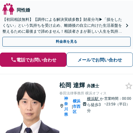
同性婚
【初回相談無料】【調停による解決実績多数】財産分与▶︎「損をした
くない」という気持ちを受け止め、離婚後の自立に向けた生活基盤を
整えるために最後まで諦めません！相談者さまが新しい人生を気持ち
よく出発できるようお力添えします【横浜駅徒歩5分】
料金表を見る
電話でお問い合わせ
メールでお問い合わせ
松岡 達輝
弁護士
春田法律事務所 横浜オフィス
神
横浜駅
か
営業時間：00:00
横浜
奈
~23:59（平日）
ら徒歩3
市西
|
川
分
区
県