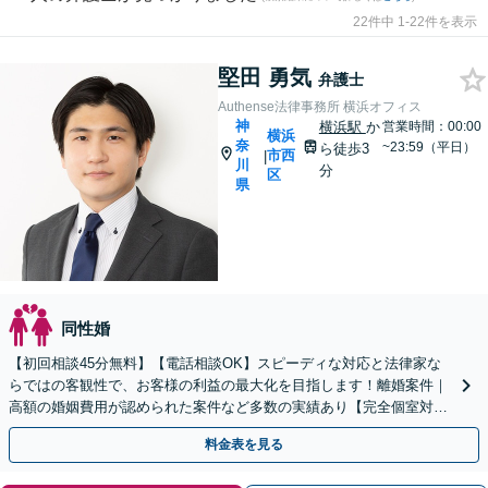
22件中 1-22件を表示
堅田 勇気
弁護士
Authense法律事務所 横浜オフィス
神
横浜駅
か
営業時間：00:00
横浜
奈
~23:59（平日）
ら徒歩3
市西
|
川
分
区
県
同性婚
【初回相談45分無料】【電話相談OK】スピーディな対応と法律家な
らではの客観性で、お客様の利益の最大化を目指します！離婚案件｜
高額の婚姻費用が認められた案件など多数の実績あり【完全個室対
応】【子連れ相談可】
料金表を見る