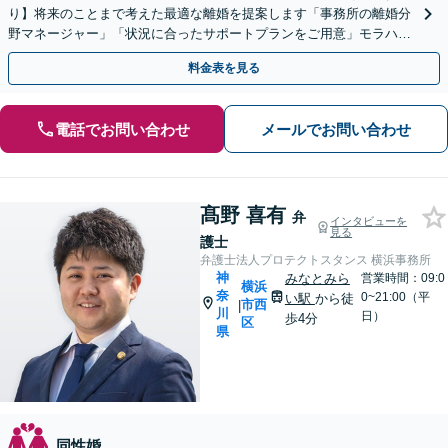
り】将来のことまで考えた最適な離婚を提案します「事務所の離婚分
野マネージャー」「状況に合ったサポートプランをご用意」モラハラ
離婚もお任せください【完全個室対応】【子連れ相談可】
料金表を見る
電話でお問い合わせ
メールでお問い合わせ
髙野 喜有
弁
インタビューを
見る
護士
弁護士法人プロテクトスタンス 横浜事務所
神
みなとみら
営業時間：09:0
横浜
奈
0~21:00（平
い駅
から徒
市西
|
川
日）
歩4分
区
県
同性婚