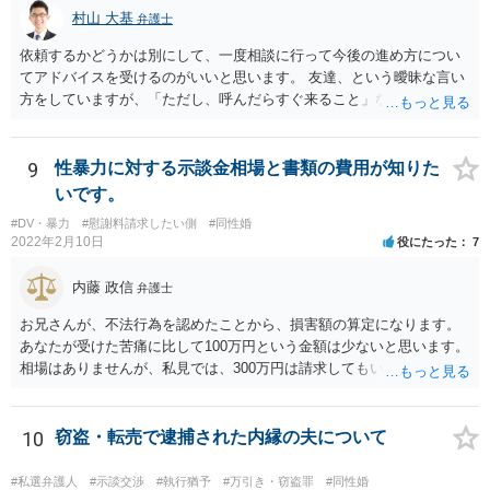
村山 大基
弁護士
依頼するかどうかは別にして、一度相談に行って今後の進め方につい
てアドバイスを受けるのがいいと思います。 友達、という曖昧な言い
方をしていますが、「ただし、呼んだらすぐ来ること」などと条件を
つけているあたり、 今後も何かしら行ってきそうなので、おっしゃる
通り関わりを断つ方向がいいと思います。
9
性暴力に対する示談金相場と書類の費用が知りた
いです。
#DV・暴力
#慰謝料請求したい側
#同性婚
2022年2月10日
役にたった
7
内藤 政信
弁護士
お兄さんが、不法行為を認めたことから、損害額の算定になります。
あなたが受けた苦痛に比して100万円という金額は少ないと思います。
相場はありませんが、私見では、300万円は請求してもいいですね。
しかし、支払い能力の問題もあるので、支払うと言う気持ちが、なく
なるような条件では困るでしょう。 支払いの効果を高めるために、弁
護士を立ち合い人にするといいで しょう。 したがって、金額も含め
10
窃盗・転売で逮捕された内縁の夫について
て、条件については弁護士と話をするといい でしょう。 書面はどちら
が作っても構いません。 書類を作るには、少なくも、５５０００円
#私選弁護人
#示談交渉
#執行猶予
#万引き・窃盗罪
#同性婚