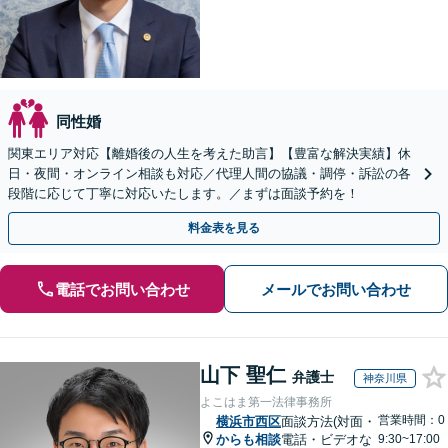
同性婚
関東エリア対応【離婚後の人生を考えた助言】【豊富な解決実績】休
日・夜間・オンライン相談も対応／代理人間の協議・調停・訴訟の各
段階に応じて丁寧に対応いたします。／まずは面談予約を！
料金表を見る
電話でお問い合わせ
メールでお問い合わせ
山下 聖仁
弁護士
神奈川県
よこはま第一法律事務所
営業時間：0
横浜市西区
面談方法(対面・
からも相談
電話・ビデオな
9:30~17:00