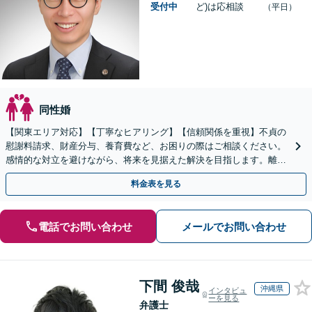
受付中
ど)は応相談
（平日）
同性婚
【関東エリア対応】【丁寧なヒアリング】【信頼関係を重視】不貞の
慰謝料請求、財産分与、養育費など、お困りの際はご相談ください。
感情的な対立を避けながら、将来を見据えた解決を目指します。離婚
するか悩んでいる段階でもお気軽にご連絡ください。
料金表を見る
電話でお問い合わせ
メールでお問い合わせ
下間 俊哉
沖縄県
インタビュ
ーを見る
弁護士