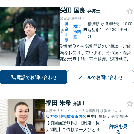
栄田 国良
弁護士
栄田法律事務所
神
横浜駅
か
営業時間：10:00
横浜
奈
~17:30（平日）
ら徒歩5
市西
|
川
分
区
県
労働者側から労働問題のご相談・ご依
頼をお受けしています。うつ病・過労
死の労災申請、不当解雇、退職勧奨、
残業代請求等、労働問題ならご相談く
ださい。
電話でお問い合わせ
メールでお問い合わせ
福田 朱希
弁護士
弁護士法人レイスター法律事務所 横浜オフィス
神奈川県
横浜市西区
中目黒駅
から徒歩8分
|
【初回面談無料】【離婚・男
詳細を見
女問題】ご依頼者一人ひとり
る