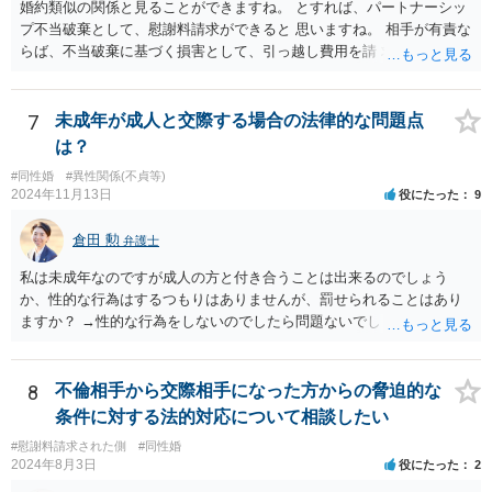
婚約類似の関係と見ることができますね。 とすれば、パートナーシッ
プ不当破棄として、慰謝料請求ができると 思いますね。 相手が有責な
らば、不当破棄に基づく損害として、引っ越し費用を請 求できるよう
に思います。
7
未成年が成人と交際する場合の法律的な問題点
は？
#同性婚
#異性関係(不貞等)
2024年11月13日
役にたった
9
倉田 勲
弁護士
私は未成年なのですが成人の方と付き合うことは出来るのでしょう
か、性的な行為はするつもりはありませんが、罰せられることはあり
ますか？ →性的な行為をしないのでしたら問題ないでしょう
8
不倫相手から交際相手になった方からの脅迫的な
条件に対する法的対応について相談したい
#慰謝料請求された側
#同性婚
2024年8月3日
役にたった
2