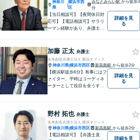
個室で対応】
みなとみらい駅
から徒歩3
神奈川
横浜市西
|
県
区
分
【当日相談可】【夜間休日対
詳細を見
応可】【電話相談可】サラリ
る
ーマン経験があり、弁護士と
しての実務経験も３０年以上
あります。
加藤 正太
弁護士
未来創造弁護士法人 横浜オフィス
神奈川県
横浜市西区
新高島駅
から徒歩2分
|
【横浜駅徒歩6分】有事にはフ
詳細を見
ァイター、平時はコーディネ
る
ーターとして役目を全うする
弁護士。行政事件も得意な弁
護士です。どんな難しい案件
でも依頼者の方の利益を尊重
野村 拓也
します。【独占禁止法・下請
弁護士
法の著書執筆】
未来創造弁護士法人 横浜オフィス
神奈川県
横浜市西区
新高島駅
から徒歩2分
|
【電話相談可】【弁護士直
詳細を見