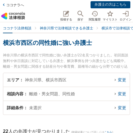
弁護士の方はこちら
ココナラへ
投稿する
探す
閲覧履歴
マイリスト
ログイン
ココナラ法律相談
神奈川県で法律相談できる弁護士
横浜市で法律相談
横浜市西区の同性婚に強い弁護士
神奈川県の横浜市西区で同性婚に強い弁護士が22名見つかりました。初回面談
無料や休日面談に対応している弁護士、解決事例を持つ弁護士なども掲載中。
離婚・男女問題に関係する財産分与や養育費、親権等の細かな分野での絞り込
み検索もでき便利です。特にAuthense法律事務所 横浜オフィスの堅田 勇気弁
護士や法律事務所ストレングスの小林 航太弁護士、Authense法律事務所 横浜
エリア
神奈川県、横浜市西区
変更
オフィスの竹之内 宏将弁護士のプロフィール情報や弁護士費用、強みなどが注
目されています。『横浜市西区で土日や夜間に発生した同性婚のトラブルを今
相談内容
離婚・男女問題、同性婚
変更
すぐに弁護士に相談したい』『同性婚のトラブル解決の実績豊富な近くの弁護
士を検索したい』『初回相談無料で同性婚を法律相談できる横浜市西区内の弁
護士に相談予約したい』などでお困りの相談者さんにおすすめです。
詳細条件
未選択
変更
22
人の弁護士が見つかりました
(検索結果について詳しくは
こちら
)