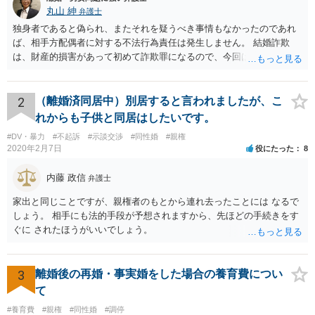
丸山 紳
弁護士
独身者であると偽られ、またそれを疑うべき事情もなかったのであれ
ば、相手方配偶者に対する不法行為責任は発生しません。 結婚詐欺
は、財産的損害があって初めて詐欺罪になるので、今回は該当しませ
ん。 貞操権侵害は、既婚者であることを偽られていて、その上既婚者
であることを知っていれば交際しなかったといえる場合に、慰謝料請
求が可能です。 LINEなどで、結婚を当然の前提にした関係だったこと
2
（離婚済同居中）別居すると言われましたが、こ
を立証できる場合は、請求は可能と考えます。
れからも子供と同居はしたいです。
#DV・暴力
#不起訴
#示談交渉
#同性婚
#親権
2020年2月7日
役にたった
8
内藤 政信
弁護士
家出と同じことですが、親権者のもとから連れ去ったことには なるで
しょう。 相手にも法的手段が予想されますから、先ほどの手続きをす
ぐに されたほうがいいでしょう。
3
離婚後の再婚・事実婚をした場合の養育費につい
て
#養育費
#親権
#同性婚
#調停