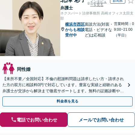
群馬県
インタビュ
ーを見る
弁護士
ネクスパート法律事務所 高崎オフィス太田支
部
営業時間：0
横浜市西区
面談方法(対面・
からも相談
電話・ビデオな
9:00~21:00
受付中
ど)は応相談
（平日）
同性婚
【来所不要／全国対応】不倫の慰謝料問題は請求したい方・請求され
た方の双方に相談料0円で対応しています。豊富な実績と経験のある
弁護士が交渉から解決まで徹底サポートします。無料の証拠診断や着
手金の返還保証もありますので安心してご相談ください。
料金表を見る
電話でお問い合わせ
メールでお問い合わせ