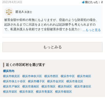
は、かかるでしょう。
2021年4月14日
役にたった
2
匿名A
弁護士
被害金額や前科の有無にもよりますが、窃盗のような財産犯の場合、
起訴されるまでに示談をまとめられれば起訴猶予も考えられますの
で、私選弁護人を依頼できて全額被害弁償できる資力がお有りなので
あれば、信頼できそうな弁護士を探して一度相談されることをおすす
めいたします。起訴されてしまうと前科はついてしまう可能性が極め
て高いので、被害金額はさほど大きくなく初犯で起訴猶予の可能性が
もっとみる
あり得る事案なのであれば、起訴までの弁護活動が極めて重要です。
もちろん国選弁護人であってもできるかぎり最善を尽くす弁護士が大
多数だとは思いますが、特に被害件数が多いようなケースですと、一
般論としては私選弁護人に頼んだ方がどうしても使える時間が多くな
近くの市区町村を選び直す
り、示談をまとめられる可能性が高くなる傾向は否定できないように
横浜市内
思われます。
横浜市鶴見区
横浜市神奈川区
横浜市西区
横浜市中区
横浜市南区
横浜市保土ケ谷区
横浜市磯子区
横浜市金沢区
横浜市港北区
横浜市戸塚区
横浜市港南区
横浜市旭区
横浜市緑区
横浜市瀬谷区
横浜市栄区
横浜市泉区
横浜市青葉区
横浜市都筑区