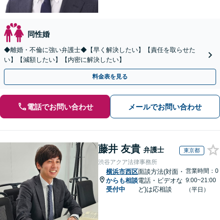
同性婚
◆離婚・不倫に強い弁護士◆【早く解決したい】【責任を取らせた
い】【減額したい】【内密に解決したい】
料金表を見る
電話でお問い合わせ
メールでお問い合わせ
藤井 友貴
弁護士
東京都
渋谷アクア法律事務所
営業時間：0
横浜市西区
面談方法(対面・
からも相談
電話・ビデオな
9:00~21:00
受付中
ど)は応相談
（平日）