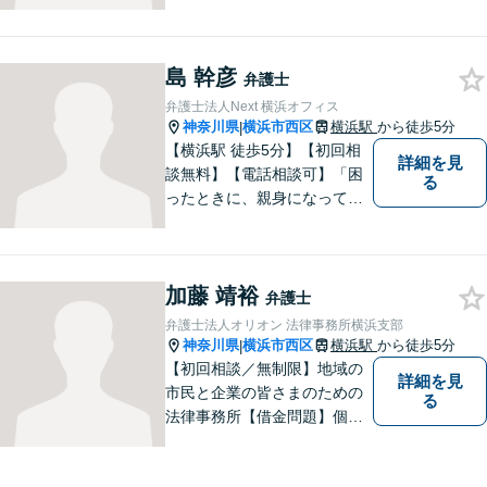
ある弁護士が、お客様の悩み
に親身に向き合い、全力で納
得のいく解決を目指します。
島 幹彦
弁護士
弁護士法人Next 横浜オフィス
神奈川県
横浜市西区
横浜駅
から徒歩5分
|
【横浜駅 徒歩5分】【初回相
詳細を見
談無料】【電話相談可】「困
る
ったときに、親身になってく
れる人がいる」そんな安心感
を感じていただけるよう一緒
に事案に向き合います。一人
加藤 靖裕
で悩まずまずはお気軽にご相
弁護士
談ください。
弁護士法人オリオン 法律事務所横浜支部
神奈川県
横浜市西区
横浜駅
から徒歩5分
|
【初回相談／無制限】地域の
詳細を見
市民と企業の皆さまのための
る
法律事務所【借金問題】個
人・法人両方のご相談に対
応。セカンドオピニオンも歓