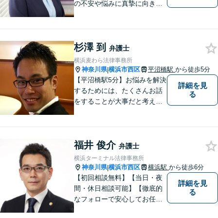
の不安や悩みに真摯に向き合
い、単なる問題解決にとどま
らず、最善の結果を追求しま
す。お困りの際は、どうぞ安
杉澤 到
心してご相談ください。 あな
弁護士
たにとって最良の道を共に探
横浜麦わら法律事務所
してまいります。【休日面談
神奈川県
横浜市西区
平沼橋駅
から徒歩5分
|
可】
【平沼橋駅5分】お悩みを解決
詳細を見
するためには、たくさんお話
る
をすることが大事だと考えて
います。交通事故、離婚、相
続、刑事事件どんな事件でも
それは変わりはありません。
福井 俊介
悩みが無く幸せな将来を、私
弁護士
と一緒に考えてみませんか。
横浜ターミナル法律事務所
神奈川県
横浜市西区
横浜駅
から徒歩6分
|
【初回相談無料】【当日・夜
詳細を見
間・休日相談可能】【徹底的
る
なフォローで安心してお任せ
いただけます】 私の理念は、