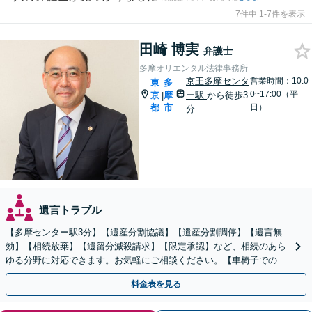
7件中 1-7件を表示
田崎 博実
弁護士
多摩オリエンタル法律事務所
京王多摩センタ
営業時間：10:0
東
多
0~17:00（平
京
摩
ー駅
から徒歩3
|
都
市
日）
分
遺言トラブル
【多摩センター駅3分】【遺産分割協議】【遺産分割調停】【遺言無
効】【相続放棄】【遺留分減殺請求】【限定承認】など、相続のあら
ゆる分野に対応できます。お気軽にご相談ください。【車椅子での来
所可能】
料金表を見る