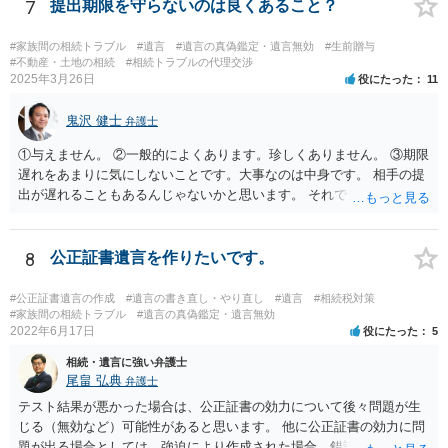
情を話して相談して、「廃除」が可能か、実際に法律相談を受けるこ
7
提出期限を守らないのは良くあること？
とをお勧めします。
#家族間の相続トラブル
#遺言
#遺言の真偽鑑定・遺言無効
#生前贈与
#不動産・土地の相続
#相続トラブルの代理交渉
2025年3月26日
役にたった
11
鬼沢 健士
弁護士
①与えません。 ②一般的によくあります。珍しくありません。 ③期限
遅れをあまりに気にしないことです。大事なのは中身です。 相手の提
出が遅れることもあるんじゃないかと思います。 それでもあなた有利
にはなりません。
8
公正証書遺言を作りたいです。
#公正証書遺言の作成
#遺言の書き直し・やり直し
#遺言
#相続税対策
#家族間の相続トラブル
#遺言の真偽鑑定・遺言無効
2022年6月17日
役にたった
5
相続・遺言に強い弁護士
尾畠 弘典
弁護士
テスト結果が悪かった場合は、公正証書の効力について後々問題が生
じる（無効など）可能性があると思います。 他に公正証書の効力に問
題が出る場合としては、強迫により作成された場合、錯誤（勘違い）