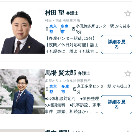
ポート。企業事案から、交通
村田 望
事故、相続、成年後見、不動
弁護士
産など幅広く法律問題に対応
村田・西山法律事務所
しますので、お気軽にご相談
小田急多摩センター駅
から徒歩
東京
多摩
|
を。
都
市
3分
【多摩センター駅徒歩3分】
詳細を見
【夜間／休日対応可能】誰よ
る
りも親身に、誰よりも味方で
ある存在になりたいと思いま
す。企業法務／相続問題／離
婚問題／不動産問題／刑事事
馬場 賢太郎
弁護士
件など、幅広く対応可能。迅
多摩オリエンタル法律事務所
速かつ適切な対応を心掛けて
京王多摩センター駅
から徒歩3
東京
多摩
|
おります。
都
市
分
●出張相談対応可 ●債務整理
詳細を見
の相談無料 ●民事訴訟、家事
る
事件（離婚、相続ほか）、法
人企業法務（労働、売掛金、
契約書ほか）、刑事事件、少
年事件など