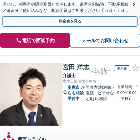
活かし、相手方や調停委員と交渉します。遺産分割協議／不動産相続
／遺留分／使い込みなど、相続問題はご相談ください【当日・土日対
応可】トラブル前の段階でも相談可。メール24時間受付
料金表を見る
電話で面談予約
メールでお問い合わせ
宮田 洋志
東京都
インタビュ
ーを見る
弁護士
水津正臣法律事務所
営業時間：1
多摩市
か
面談方法(対面・
らも相談
電話・ビデオな
0:00~19:00
受付中
ど)は応相談
（平日）
遺言トラブル