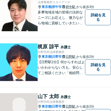
ただいた際には、精一杯サポ
法律事務所スカイアーチ
ートいたします。
東京都
府中市
府中駅
から徒歩3分
|
多摩地域全域の皆様の法的な
詳細を見
ニーズにお応えし、微力なが
る
ら地域に貢献していきたいと
考えています。
梶原 諒平
弁護士
日野市民法律事務所
東京都
日野市
日野駅
から徒歩2分
|
【日野駅2分】何からすればよ
詳細を見
いかわからない方も、安心し
る
てご相談ください「相続問
題：不動産相続、株式の相
続、遺留分侵害額請求、遺言
書作成など」「インターネッ
ト：誹謗中傷の削除、発信者
山下 太郎
弁護士
情報開示請求、名誉毀損によ
日野市民法律事務所
る損害賠償、企業や飲食店の
東京都
日野市
日野駅
から徒歩2分
|
風評被害対策など」