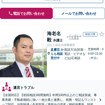
電話でお問い合わせ
メールでお問い合わせ
海老名
神奈川県
インタビュ
ーを見る
毅
弁護士
みなと綜合法律事務所
営業時間：0
多摩市
か
面談方法(対面・
らも相談
電話・ビデオな
9:00~22:00
受付中
ど)は応相談
（平日）
遺言トラブル
【全国対応】【初回相談1時間無料】年間100件以上のご相談実績。事
業承継・不動産相続に強い！他士業と連携し、税務・登記もワンスト
ップ対応。分割協議／生前対策／遺留分の請求／相続放棄等。財産の