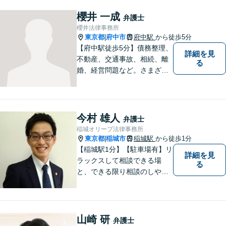
櫻井 一成
弁護士
櫻井法律事務所
東京都
府中市
府中駅
から徒歩5分
|
【府中駅徒歩5分】債務整理、
詳細を見
不動産、交通事故、相続、離
る
婚、経営問題など。さまざま
な法律トラブルに関するお悩
みに丁寧に対応いたします。
依頼者さまの状況を十分にヒ
アリングし、あらゆる観点か
今村 雄人
弁護士
ら解決策をご提案します。お
稲城オリーブ法律事務所
気軽にご相談ください。
東京都
稲城市
稲城駅
から徒歩1分
|
【稲城駅1分】【駐車場有】リ
詳細を見
ラックスして相談できる場
る
と、できる限り相談のしやす
い雰囲気作りを心がけており
ますので、手遅れになる前
に、まずは気兼ねなくご相談
ください。 ご相談・ご依頼い
山崎 研
弁護士