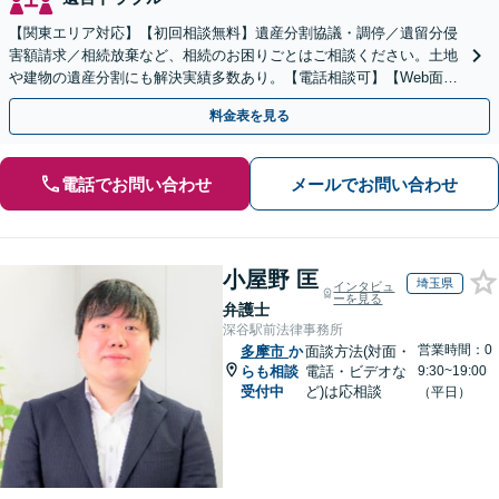
【関東エリア対応】【初回相談無料】遺産分割協議・調停／遺留分侵
害額請求／相続放棄など、相続のお困りごとはご相談ください。土地
や建物の遺産分割にも解決実績多数あり。【電話相談可】【Web面談
可】遺言書作成や財産の整理など生前対策もサポート
料金表を見る
電話でお問い合わせ
メールでお問い合わせ
小屋野 匡
埼玉県
インタビュ
ーを見る
弁護士
深谷駅前法律事務所
営業時間：0
多摩市
か
面談方法(対面・
らも相談
電話・ビデオな
9:30~19:00
受付中
ど)は応相談
（平日）