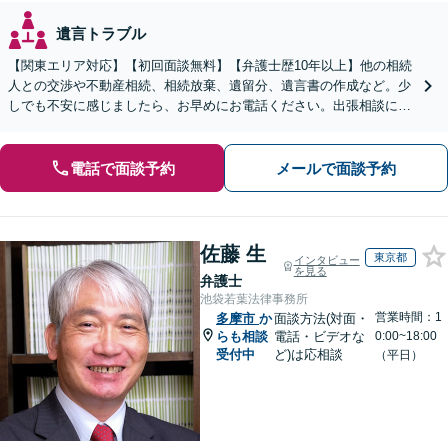
遺言トラブル
【関東エリア対応】【初回面談無料】【弁護士歴10年以上】他の相続
人との交渉や不動産相続、相続放棄、遺留分、遺言書の作成など。少
しでも不安に感じましたら、お早めにお電話ください。出張相談に対
応しております【休日・夜間相談可】
電話で面談予約
メールで面談予約
佐藤 生
東京都
インタビュー
を見る
弁護士
池袋若葉法律事務所
営業時間：1
多摩市
か
面談方法(対面・
らも相談
電話・ビデオな
0:00~18:00
受付中
ど)は応相談
（平日）