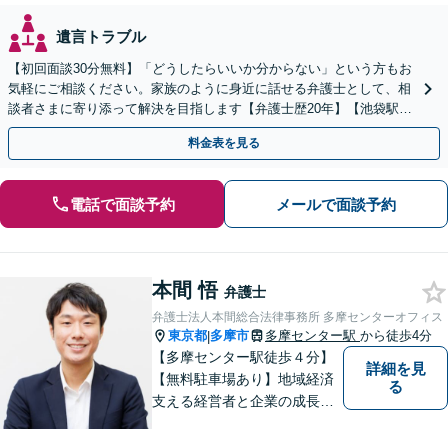
遺言トラブル
【初回面談30分無料】「どうしたらいいか分からない」という方もお
気軽にご相談ください。家族のように身近に話せる弁護士として、相
談者さまに寄り添って解決を目指します【弁護士歴20年】【池袋駅5
分】
料金表を見る
電話で面談予約
メールで面談予約
本間 悟
弁護士
弁護士法人本間総合法律事務所 多摩センターオフィス
東京都
多摩市
多摩センター駅
から徒歩4分
|
【多摩センター駅徒歩４分】
詳細を見
【無料駐車場あり】地域経済
る
支える経営者と企業の成長を
サポート。同時に地域住民の
安心を法律の専門家としてサ