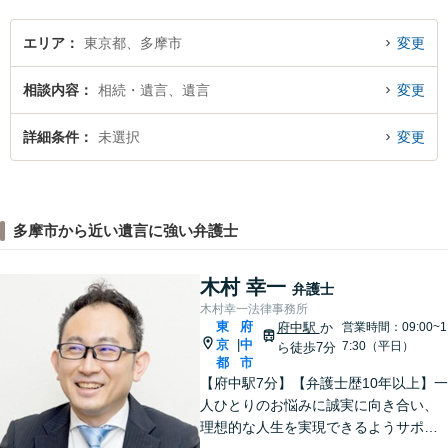
エリア
東京都、多摩市
変更
相談内容
相続・遺言、遺言
変更
詳細条件
未選択
変更
多摩市から近い遺言に強い弁護士
木村 幸一
弁護士
木村幸一法律事務所
東
府
府中駅
か
営業時間：09:00~1
京
中
|
7:30（平日）
ら徒歩7分
都
市
【府中駅7分】【弁護士歴10年以上】一
人ひとりのお悩みに誠実に向き合い、
理想的な人生を実現できるようサポー