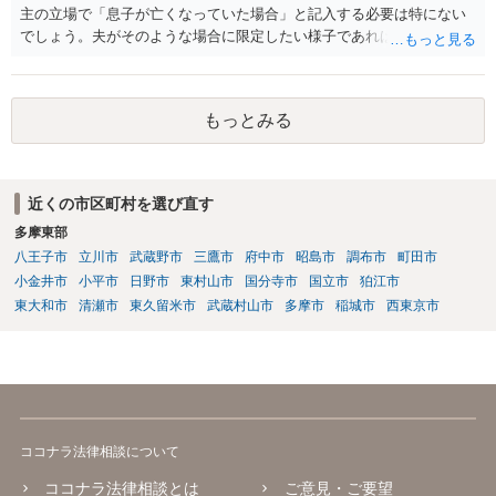
主の立場で「息子が亡くなっていた場合」と記入する必要は特にない
でしょう。夫がそのような場合に限定したい様子であれば工夫するの
が良いでしょう。
もっとみる
近くの市区町村を選び直す
多摩東部
八王子市
立川市
武蔵野市
三鷹市
府中市
昭島市
調布市
町田市
小金井市
小平市
日野市
東村山市
国分寺市
国立市
狛江市
東大和市
清瀬市
東久留米市
武蔵村山市
多摩市
稲城市
西東京市
ココナラ法律相談について
ココナラ法律相談とは
ご意見・ご要望