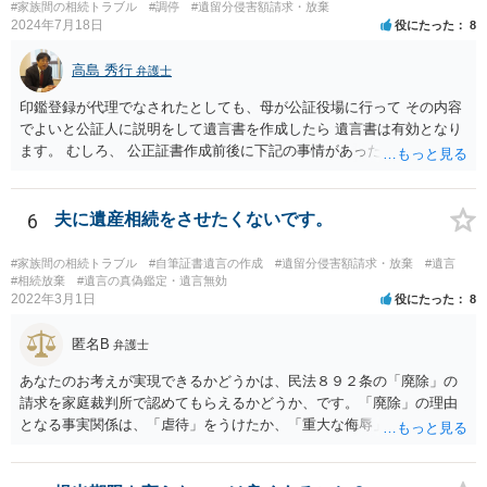
#家族間の相続トラブル
#調停
#遺留分侵害額請求・放棄
法定相続人となるのは、健在な指定相続人の二人、亡くなった指定相
2024年7月18日
役にたった
8
続人の子供さん方になります。
高島 秀行
弁護士
印鑑登録が代理でなされたとしても、母が公証役場に行って その内容
でよいと公証人に説明をして遺言書を作成したら 遺言書は有効となり
ます。 むしろ、 公正証書作成前後に下記の事情があったことが証明で
きれば判断能力がなく 無効だったと主張することが可能です。 翌年1
月に携帯が新しくなった母からの第一声は「ここにいたら殺される」
「面会に来てくれ」で、長男に聞くと「面会は出来ない。俺は携帯電
6
夫に遺産相続をさせたくないです。
話の使い方を教える為に会っている」「母の話は聞かなくて良い」と
電話が切れました。その後の電話でも「食事に毒が入っている」「体
#家族間の相続トラブル
#自筆証書遺言の作成
#遺留分侵害額請求・放棄
#遺言
にチップが埋められている」等、おかしかったです。 当時の診療記
#相続放棄
#遺言の真偽鑑定・遺言無効
2022年3月1日
役にたった
8
録、介護認定の資料、介護記録を取得して 弁護士に面談で相談された
方がよいと思います。
匿名B
弁護士
あなたのお考えが実現できるかどうかは、民法８９２条の「廃除」の
請求を家庭裁判所で認めてもらえるかどうか、です。「廃除」の理由
となる事実関係は、「虐待」をうけたか、「重大な侮辱」を受けた
か、推定相続人たる夫に「その他著しい非行」があったか否かです。
「廃除」は遺言でも可能です（民法８９３条）。 弁護士に具体的な事