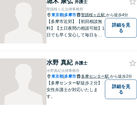
堀木 康弘
弁護士
聖蹟桜ヶ丘法律事務所
東京都
多摩市
聖蹟桜ヶ丘駅
から徒歩4分
|
【多摩市近郊】【初回相談無
詳細を見
料】【土日夜間の相談可能】1
る
日でも早く安心して毎日を過
ごせるように、まずはお気軽
にご相談ください
水野 真紀
弁護士
水野真紀法律事務所
東京都
多摩市
多摩センター駅
から徒歩2分
|
【多摩センター駅徒歩２分】
詳細を見
女性弁護士が対応いたしま
る
す。