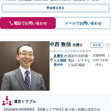
徹底調査と粘り強い交渉により、最善の解決へ。
料金表を見る
電話でお問い合わせ
メールでお問い合わせ
中西 敦信
弁護士
東京都
弁護士法人児玉明謙法律事務所
営業時間：1
多摩市
か
面談方法(対面・
らも相談
電話・ビデオな
0:00~19:00
受付中
ど)は応相談
（平日）
遺言トラブル
【初回相談1時間無料】【関東エリア対応】粘り強く的確な交渉力を