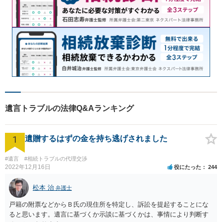
遺言トラブルの法律Q&Aランキング
1
遺贈するはずの金を持ち逃げされました
#遺言
#相続トラブルの代理交渉
2022年12月16日
役にたった
244
松本 治
弁護士
戸籍の附票などからＢ氏の現住所を特定し、訴訟を提起することにな
ると思います。遺言に基づくか示談に基づくかは、事情により判断す