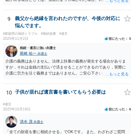
の場合などがあります。 遺言の対象となる財産の多寡などにもよりま
すが、弁護士に作成を依頼する場合は、１０～数十万円程度になるケ
ースが多いと思います。 報酬体系は、弁護士ごとに異なりますので一
9
義父から絶縁を言われたのですが、今後の対応に
律の基準はありません。
悩んでます。
#家族間の相続トラブル
#相続放棄
#遺言
2025年11月2日
役にたった
5
相続・遺言に強い弁護士
尾崎 祐一
弁護士
介護の義務はありません。法律上扶養の義務が発生する場合がありま
すが，それは金銭の支払いで済ませることができるのであり，実際に
介護に労力を注ぐ義務まではありません。ご安心下さい。
10
子供が居れば遺言書を書いてもらう必要は
#遺言
2025年10月19日
役にたった
6
清水 茂
弁護士
「全ての財産を妻に相続させる」でOKです。 また、わざわざご質問