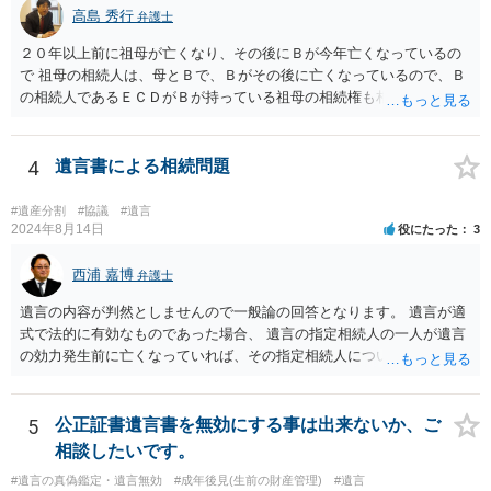
高島 秀行
弁護士
２０年以上前に祖母が亡くなり、その後にＢが今年亡くなっているの
で 祖母の相続人は、母とＢで、Ｂがその後に亡くなっているので、Ｂ
の相続人であるＥＣＤがＢが持っている祖母の相続権も相続すること
となります。 したがって、遺産分割協議するにも、相続放棄するにも
Ｅも行う必要があります。 Ｂの配偶者であるＥは常にＢの相続人とな
ります。
4
遺言書による相続問題
#遺産分割
#協議
#遺言
2024年8月14日
役にたった
3
西浦 嘉博
弁護士
遺言の内容が判然としませんので一般論の回答となります。 遺言が適
式で法的に有効なものであった場合、 遺言の指定相続人の一人が遺言
の効力発生前に亡くなっていれば、その指定相続人について遺言が記
載した部分の内容は無効ということになります。 したがって、まずは
遺言に基づいて、生存されている指定相続人は遺言通りに遺言者の財
産を相続することができます。 次に、既に亡くなっている指定相続人
5
公正証書遺言書を無効にする事は出来ないか、ご
宛に遺贈が記載されていた相続財産については、遺言者の意思が確認
相談したいです。
できないので、一般的な相続財産として、法に基づいて法定相続分を
#遺言の真偽鑑定・遺言無効
#成年後見(生前の財産管理)
#遺言
有する相続権者により遺産分割が行われることになります。 この際、