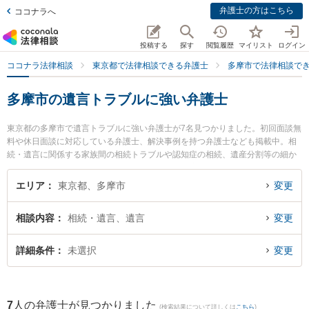
弁護士の方はこちら
ココナラへ
投稿する
探す
閲覧履歴
マイリスト
ログイン
ココナラ法律相談
東京都で法律相談できる弁護士
多摩市で法律相談で
多摩市の遺言トラブルに強い弁護士
東京都の多摩市で遺言トラブルに強い弁護士が7名見つかりました。初回面談無
料や休日面談に対応している弁護士、解決事例を持つ弁護士なども掲載中。相
続・遺言に関係する家族間の相続トラブルや認知症の相続、遺産分割等の細か
な分野での絞り込み検索もでき便利です。特に多摩オリエンタル法律事務所の
田崎 博実弁護士や古林法律事務所の古林 弘行弁護士、弁護士法人本間総合法律
エリア
東京都、多摩市
変更
事務所 多摩センターオフィスの本間 悟弁護士のプロフィール情報や弁護士費
用、強みなどが注目されています。『多摩市で土日や夜間に発生した遺言トラ
相談内容
相続・遺言、遺言
変更
ブルのトラブルを今すぐに弁護士に相談したい』『遺言トラブルのトラブル解
決の実績豊富な近くの弁護士を検索したい』『初回相談無料で遺言トラブルを
法律相談できる多摩市内の弁護士に相談予約したい』などでお困りの相談者さ
詳細条件
未選択
変更
んにおすすめです。
7
人の弁護士が見つかりました
(検索結果について詳しくは
こちら
)