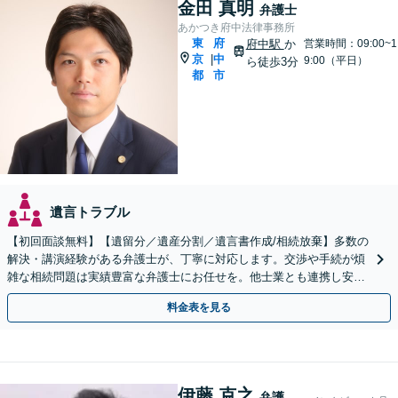
金田 真明
弁護士
あかつき府中法律事務所
東
府
府中駅
か
営業時間：09:00~1
京
中
|
9:00（平日）
ら徒歩3分
都
市
遺言トラブル
【初回面談無料】【遺留分／遺産分割／遺言書作成/相続放棄】多数の
解決・講演経験がある弁護士が、丁寧に対応します。交渉や手続が煩
雑な相続問題は実績豊富な弁護士にお任せを。他士業とも連携し安
心・スピード解決！【府中駅3分】
料金表を見る
伊藤 克之
弁護