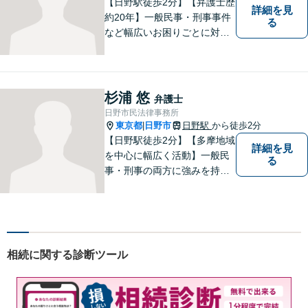
【日野駅徒歩2分】【弁護士歴
詳細を見
約20年】一般民事・刑事事件
る
など幅広いお困りごとに対応
可能。建築紛争や原発事故な
どの複雑な問題にも積極的に
取り組んでおります。一つひ
とつの問題に真剣に向き合
杉浦 悠
弁護士
い、最善の解決を目指しま
日野市民法律事務所
す。
東京都
日野市
日野駅
から徒歩2分
|
【日野駅徒歩2分】【多摩地域
詳細を見
を中心に幅広く活動】一般民
る
事・刑事の両方に強みを持つ
弁護士。依頼者様1人1人に寄
り添って、最適な道へと導き
ます。法律問題は身近なもの
です。まずはお気軽にご相談
ください。【子連れ相談OK】
相続に関する診断ツール