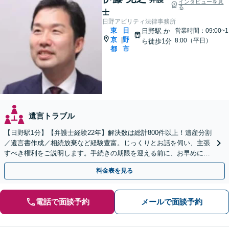
インタビューを見
る
士
日野アビリティ法律事務所
東
日
日野駅
か
営業時間：09:00~1
京
野
|
8:00（平日）
ら徒歩1分
都
市
遺言トラブル
【日野駅1分】【弁護士経験22年】解決数は総計800件以上！遺産分割
／遺言書作成／相続放棄など経験豊富。じっくりとお話を伺い、主張
すべき権利をご説明します。手続きの期限を迎える前に、お早めにご
相談ください【初回相談無料】【オンライン相談可】
料金表を見る
電話で面談予約
メールで面談予約