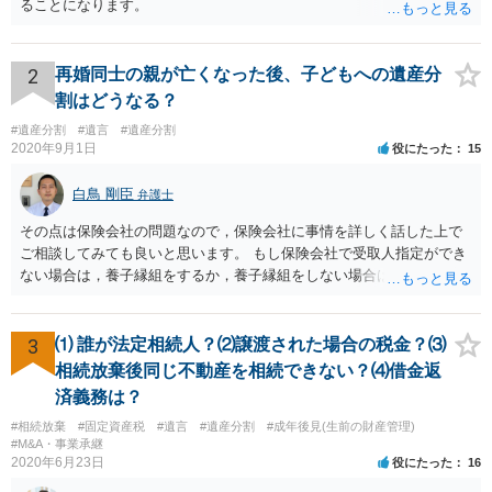
ることになります。
2
再婚同士の親が亡くなった後、子どもへの遺産分
割はどうなる？
#遺産分割
#遺言
#遺産分割
2020年9月1日
役にたった
15
白鳥 剛臣
弁護士
その点は保険会社の問題なので，保険会社に事情を詳しく話した上で
ご相談してみても良いと思います。 もし保険会社で受取人指定ができ
ない場合は，養子縁組をするか，養子縁組をしない場合は遺言で対応
することになると思います。 もっとも，保険によってはあなたが受取
人に指定されていた場合，あなたが先に死亡した後の扱いが異なりま
す。 例えば，あなたの法定相続人が受取人になるのであればお子さん
3
⑴ 誰が法定相続人？⑵譲渡された場合の税金？⑶
も対象になってきますが，かんぽなどだと約款上で受取人死亡の場合
相続放棄後同じ不動産を相続できない？⑷借金返
の受取人が記載してあったりします。 ですので，かなり詳しい内容を
済義務は？
お聞きしないと，一番ベストな準備は何か適切なアドバイスが難しい
#相続放棄
#固定資産税
#遺言
#遺産分割
#成年後見(生前の財産管理)
ので，お近くの弁護士に相談された方が良いかもしれません。
#M&A・事業承継
2020年6月23日
役にたった
16