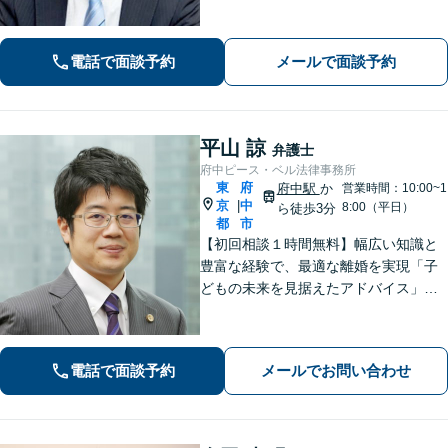
トいたします。交通事故／企業法務／
税務訴訟など、今までの経験をもとに
スピーディーに対処。 【夜間・休日の
電話で面談予約
メールで面談予約
対応可能】【オンライン面談可能】
平山 諒
弁護士
府中ピース・ベル法律事務所
東
府
府中駅
か
営業時間：10:00~1
京
中
|
8:00（平日）
ら徒歩3分
都
市
【初回相談１時間無料】幅広い知識と
豊富な経験で、最適な離婚を実現「子
どもの未来を見据えたアドバイス」
【子連れ相談可】【労働関係の書籍・
論文の執筆実績】企業の労働紛争、ハ
ラスメント対策措置をレクチャー。過
電話で面談予約
メールでお問い合わせ
労死・過労自殺などの問題にも精通
【府中駅3分】