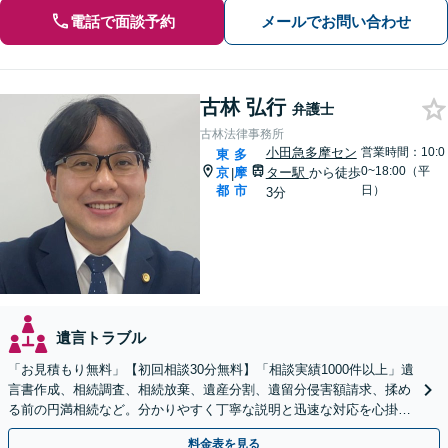
電話で面談予約
メールでお問い合わせ
古林 弘行
弁護士
古林法律事務所
小田急多摩セン
営業時間：10:0
東
多
0~18:00（平
京
摩
ター駅
から徒歩
|
都
市
日）
3分
遺言トラブル
「お見積もり無料」【初回相談30分無料】「相談実績1000件以上」遺
言書作成、相続調査、相続放棄、遺産分割、遺留分侵害額請求、揉め
る前の円満相続など。分かりやすく丁寧な説明と迅速な対応を心掛
け、解決に向け尽力します【平日夜間・休日面談可】
料金表を見る