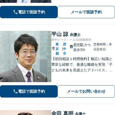
税務訴訟など、今までの経験をもとに
スピーディーに対処。 【夜間・休日の
電話で面談予約
メールで面談予約
対応可能】【オンライン面談可能】
平山 諒
弁護士
府中ピース・ベル法律事務所
東
府
府中駅
から
営業時間：本
京
中
|
日定休日
徒歩3分
都
市
【初回相談１時間無料】幅広い知識と
豊富な経験で、最適な離婚を実現「子
どもの未来を見据えたアドバイス」
【子連れ相談可】【労働関係の書籍・
論文の執筆実績】企業の労働紛争、ハ
ラスメント対策措置をレクチャー。過
電話で面談予約
メールでお問い合わせ
労死・過労自殺などの問題にも精通
【府中駅3分】
金田 真明
弁護士