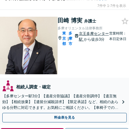
7件中 1-7件を表示
田崎 博実
弁護士
多摩オリエンタル法律事務所
東
多
京王多摩センター
営業時間：
京
摩
|
本日定休日
駅
から徒歩3分
都
市
相続人調査・確定
【多摩センター駅3分】【遺産分割協議】【遺産分割調停】【遺言無
効】【相続放棄】【遺留分減殺請求】【限定承認】など、相続のあら
ゆる分野に対応できます。お気軽にご相談ください。【車椅子での来
所可能】
料金表を見る