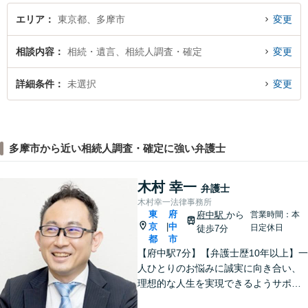
エリア
東京都、多摩市
変更
相談内容
相続・遺言、相続人調査・確定
変更
詳細条件
未選択
変更
多摩市から近い相続人調査・確定に強い弁護士
木村 幸一
弁護士
木村幸一法律事務所
東
府
府中駅
から
営業時間：本
京
中
|
日定休日
徒歩7分
都
市
【府中駅7分】【弁護士歴10年以上】一
人ひとりのお悩みに誠実に向き合い、
理想的な人生を実現できるようサポー
トいたします。交通事故／企業法務／