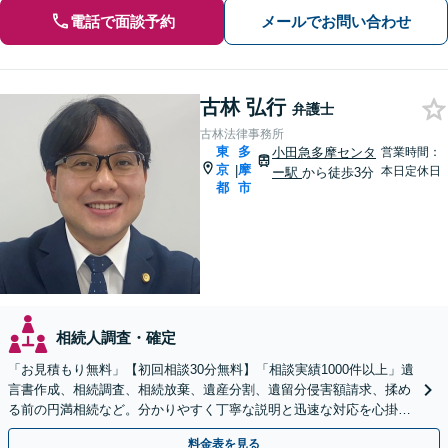
電話で面談予約
メールでお問い合わせ
古林 弘行
弁護士
古林法律事務所
東
多
小田急多摩センタ
営業時間：
京
摩
|
本日定休日
ー駅
から徒歩3分
都
市
相続人調査・確定
「お見積もり無料」【初回相談30分無料】「相談実績1000件以上」遺
言書作成、相続調査、相続放棄、遺産分割、遺留分侵害額請求、揉め
る前の円満相続など。分かりやすく丁寧な説明と迅速な対応を心掛
け、解決に向け尽力します【平日夜間・休日面談可】
料金表を見る