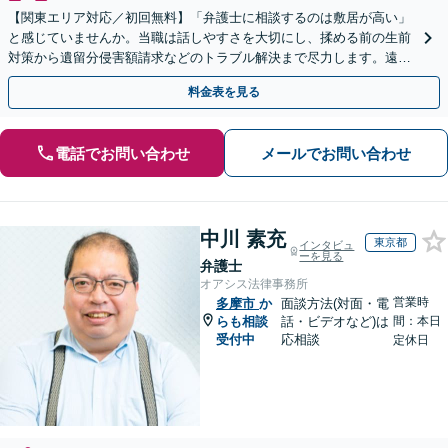
【関東エリア対応／初回無料】「弁護士に相談するのは敷居が高い」
と感じていませんか。当職は話しやすさを大切にし、揉める前の生前
対策から遺留分侵害額請求などのトラブル解決まで尽力します。遠方
にお住まいの方もWeb面談で安心してご相談いただけます
料金表を見る
電話でお問い合わせ
メールでお問い合わせ
中川 素充
東京都
インタビュ
ーを見る
弁護士
オアシス法律事務所
営業時
多摩市
か
面談方法(対面・電
らも相談
話・ビデオなど)は
間：本日
受付中
応相談
定休日