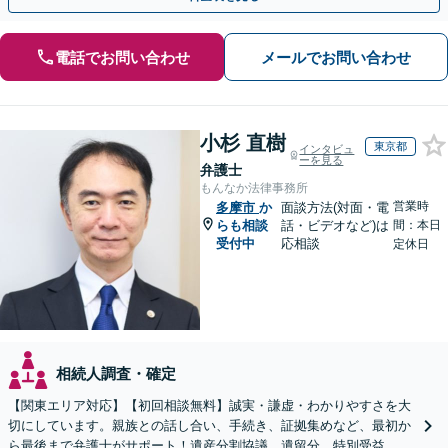
電話でお問い合わせ
メールでお問い合わせ
小杉 直樹
東京都
インタビュ
ーを見る
弁護士
もんなか法律事務所
営業時
多摩市
か
面談方法(対面・電
らも相談
話・ビデオなど)は
間：本日
受付中
応相談
定休日
相続人調査・確定
【関東エリア対応】【初回相談無料】誠実・謙虚・わかりやすさを大
切にしています。親族との話し合い、手続き、証拠集めなど、最初か
ら最後まで弁護士がサポート！遺産分割協議、遺留分、特別受益、使