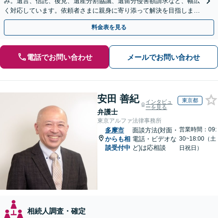
み。遺言、信託、後見、遺産分割協議、遺留分侵害額請求など、幅広
く対応しています。依頼者さまに親身に寄り添って解決を目指しま
す。
料金表を見る
電話でお問い合わせ
メールでお問い合わせ
安田 善紀
東京都
インタビュ
ーを見る
弁護士
東京アルファ法律事務所
営業時間：09:
多摩市
面談方法(対面・
からも相
電話・ビデオな
30~18:00（土
談受付中
ど)は応相談
日祝日）
相続人調査・確定