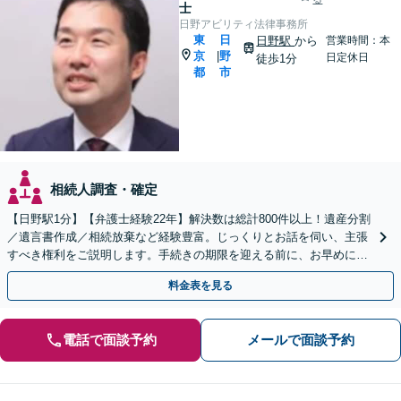
士
日野アビリティ法律事務所
東
日
日野駅
から
営業時間：本
京
野
|
日定休日
徒歩1分
都
市
相続人調査・確定
【日野駅1分】【弁護士経験22年】解決数は総計800件以上！遺産分割
／遺言書作成／相続放棄など経験豊富。じっくりとお話を伺い、主張
すべき権利をご説明します。手続きの期限を迎える前に、お早めにご
相談ください【初回相談無料】【オンライン相談可】
料金表を見る
電話で面談予約
メールで面談予約