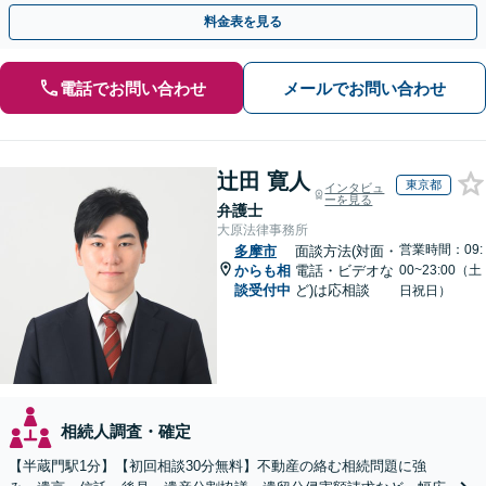
との連携力を活かした最適解の追求【WEB面談対応】
料金表を見る
電話でお問い合わせ
メールでお問い合わせ
辻田 寛人
東京都
インタビュ
ーを見る
弁護士
大原法律事務所
営業時間：09:
多摩市
面談方法(対面・
からも相
電話・ビデオな
00~23:00（土
談受付中
ど)は応相談
日祝日）
相続人調査・確定
【半蔵門駅1分】【初回相談30分無料】不動産の絡む相続問題に強