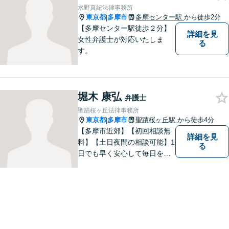
水野真紀法律事務所
東京都
多摩市
多摩センター駅
から徒歩2分
|
【多摩センター駅徒歩２分】
詳細を見
女性弁護士が対応いたしま
る
す。
堀木 康弘
弁護士
聖蹟桜ヶ丘法律事務所
東京都
多摩市
聖蹟桜ヶ丘駅
から徒歩4分
|
【多摩市近郊】【初回相談無
詳細を見
料】【土日夜間の相談可能】1
る
日でも早く安心して毎日を過
ごせるように、まずはお気軽
にご相談ください