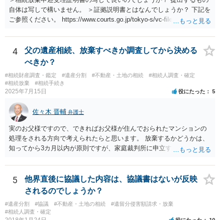
自体は写しで構いません。 ＞証拠説明書とはなんでしょうか？ 下記を
ご参照ください。 https://www.courts.go.jp/tokyo-s/vc-files/tokyo-s/file/
14-1kisairei.pdf
4
父の遺産相続、放棄すべきか調査してから決める
べきか？
#相続財産調査・鑑定
#遺産分割
#不動産・土地の相続
#相続人調査・確定
#相続放棄
#相続手続き
2025年7月15日
役にたった
5
佐々木 晋輔
弁護士
実のお父様ですので、できればお父様が住んでおられたマンションの
処理をされる方向で考えられたらと思います。 放棄するかどうかは、
知ってから3カ月以内が原則ですが、家庭裁判所に申立すれば3カ月の
期間を伸長することができます。 その間に、財産の状況を調査して、
放棄するかどうか決めることができます。 銀行やサラ金が数年も放置
することはありませんので、数年後に借金が発見される可能性はほぼ
5
他界直後に協議した内容は、協議書はないが反映
ありません。 なお、私が扱った相続放棄を検討していた案件で、期間
されるのでしょうか？
伸長して調査したところ、サラ金に対する過払金など相当な財産が見
#遺産分割
#協議
#不動産・土地の相続
#遺留分侵害額請求・放棄
つかったため相続したという事例がありました。
#相続人調査・確定
2018年1月24日
役にたった
10