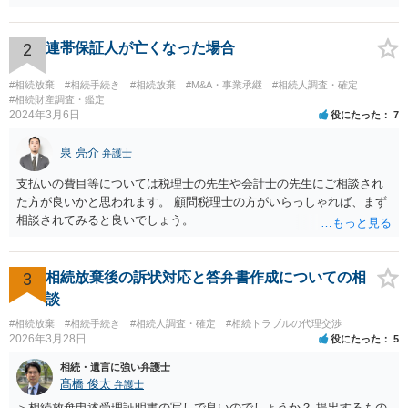
い限り、「次男」（お父様の弟）らの相続権は発生しません。
2
連帯保証人が亡くなった場合
#相続放棄
#相続手続き
#相続放棄
#M&A・事業承継
#相続人調査・確定
#相続財産調査・鑑定
2024年3月6日
役にたった
7
泉 亮介
弁護士
支払いの費目等については税理士の先生や会計士の先生にご相談され
た方が良いかと思われます。 顧問税理士の方がいらっしゃれば、まず
相談されてみると良いでしょう。
3
相続放棄後の訴状対応と答弁書作成についての相
談
#相続放棄
#相続手続き
#相続人調査・確定
#相続トラブルの代理交渉
2026年3月28日
役にたった
5
相続・遺言に強い弁護士
髙橋 俊太
弁護士
＞相続放棄申述受理証明書の写しで良いのでしょうか？ 提出するもの