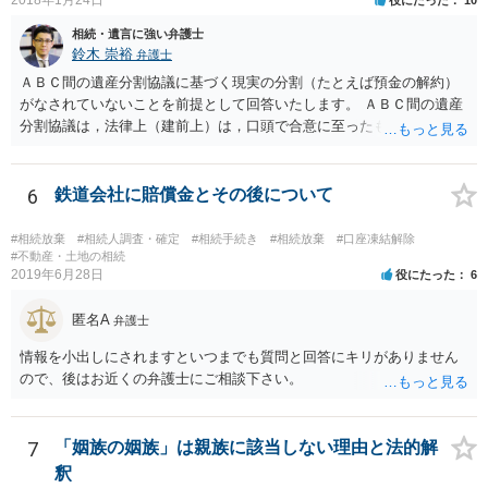
相続・遺言に強い弁護士
鈴木 崇裕
弁護士
ＡＢＣ間の遺産分割協議に基づく現実の分割（たとえば預金の解約）
がなされていないことを前提として回答いたします。 ＡＢＣ間の遺産
分割協議は，法律上（建前上）は，口頭で合意に至ったものであって
も有効です。 しかし，口頭で合意したことを立証する方法がありませ
ん。 また，不動産の名義を移転するためには，遺産分割協議書への署
名捺印を得る必要があります。 したがって，残念ながら，「ＡＢＣ間
6
鉄道会社に賠償金とその後について
の遺産分割協議が有効に成立している」という前提に基づく主張は困
難と思われます。 「ＡＢＣ間の遺産分割協議は未了のまま，ＡとＢが
#相続放棄
#相続人調査・確定
#相続手続き
#相続放棄
#口座凍結解除
死亡し，二次相続が発生した」という前提に基づいて協議を進める必
#不動産・土地の相続
2019年6月28日
役にたった
6
要があります。 もちろん，Ｃの立場としては，ＡＢＣ間の遺産分割協
議の内容を前提とした主張をすることが最も有利ですが，ＡＢの相続
匿名A
人は応じない姿勢を示していることから，実現は困難だと思います。
弁護士
主張としては維持しつつも，現実的な解決方法（遺産分割協議の落と
情報を小出しにされますといつまでも質問と回答にキリがありません
しどころ）としては，譲歩することを甘受しなければならないかもし
ので、後はお近くの弁護士にご相談下さい。
れません。
7
「姻族の姻族」は親族に該当しない理由と法的解
釈