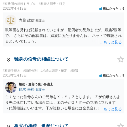
#家族間の相続トラブル
#相続人調査・確定
2022年4月13日
役にたった
9
内藤 政信
弁護士
親等図を見れば記載されていますが、配偶者の兄弟までが、姻族2親等
で、 さらにその配偶者は、姻族にあたりませんね。 ネットで確認され
るといいでしょう。
8
独身の伯母の相続について
#相続手続き
#遺産分割
#相続人調査・確定
#協議
2018年1月13日
役にたった
9
相続・遺言に強い弁護士
鈴木 崇裕
弁護士
亡くなった伯母さんのご兄弟をＸ，Ｙ，Ｚとします。 Ｚが伯母さんよ
り先に死亡している場合には，Ｚの子がＺと同一の立場に立ちます
（代襲相続といいます。子が複数いる場合には全員合わせてＺと同一
の取り分です。）。 Ｘ，Ｙ，Ｚ（またＺの子）はそれぞれ３分の１ず
つの相続分を有していますので， そのことを前提として，遺産分割協
議をすることになります（必ずしも３分の１ずつにしなくても，合意
9
祖父の相続、遺産について。