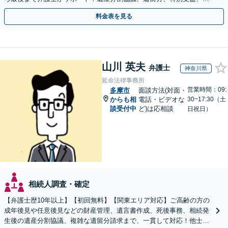
い込み、相続放棄など、お任せ【弁護士歴15年以上】
料金表を見る
山川 英夫
弁護士
神奈川県
延命法律事務所
営業時間：09:
多摩市
面談方法(対面・
からも相
電話・ビデオな
30~17:30（土
談受付中
ど)は応相談
日祝日）
相続人調査・確定
【弁護士歴10年以上】【初回無料】【関東エリア対応】ご高齢の方の
成年後見や任意後見などの財産管理、遺言書作成、死後事務、相続発
生後の遺産分割協議、複雑な遺留分請求まで、一貫して対応！他士業