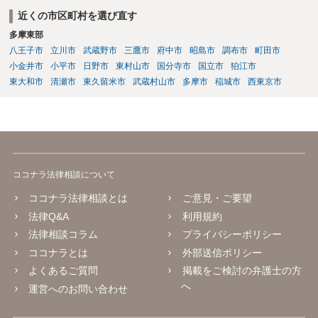
近くの市区町村を選び直す
多摩東部
八王子市
立川市
武蔵野市
三鷹市
府中市
昭島市
調布市
町田市
小金井市
小平市
日野市
東村山市
国分寺市
国立市
狛江市
東大和市
清瀬市
東久留米市
武蔵村山市
多摩市
稲城市
西東京市
ココナラ法律相談について
ココナラ法律相談とは
ご意見・ご要望
法律Q&A
利用規約
法律相談コラム
プライバシーポリシー
ココナラとは
外部送信ポリシー
よくあるご質問
掲載をご検討の弁護士の方
へ
運営へのお問い合わせ