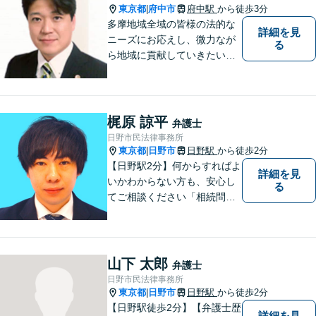
ートいたします。
東京都
府中市
府中駅
から徒歩3分
|
多摩地域全域の皆様の法的な
詳細を見
ニーズにお応えし、微力なが
る
ら地域に貢献していきたいと
考えています。
梶原 諒平
弁護士
日野市民法律事務所
東京都
日野市
日野駅
から徒歩2分
|
【日野駅2分】何からすればよ
詳細を見
いかわからない方も、安心し
る
てご相談ください「相続問
題：不動産相続、株式の相
続、遺留分侵害額請求、遺言
書作成など」「インターネッ
ト：誹謗中傷の削除、発信者
山下 太郎
弁護士
情報開示請求、名誉毀損によ
日野市民法律事務所
る損害賠償、企業や飲食店の
東京都
日野市
日野駅
から徒歩2分
|
風評被害対策など」
【日野駅徒歩2分】【弁護士歴
詳細を見