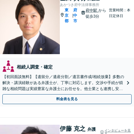
あかつき府中法律事務所
東
府
府中駅
から
営業時間：本
京
中
|
日定休日
徒歩3分
都
市
相続人調査・確定
【初回面談無料】【遺留分／遺産分割／遺言書作成/相続放棄】多数の
解決・講演経験がある弁護士が、丁寧に対応します。交渉や手続が煩
雑な相続問題は実績豊富な弁護士にお任せを。他士業とも連携し安
心・スピード解決！【府中駅3分】
料金表を見る
伊藤 克之
弁護
インタビューを見
る