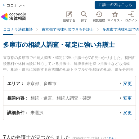
弁護士の方はこちら
ココナラへ
投稿する
探す
閲覧履歴
マイリスト
ログイン
ココナラ法律相談
東京都で法律相談できる弁護士
多摩市で法律相談で
多摩市の相続人調査・確定に強い弁護士
東京都の多摩市で相続人調査・確定に強い弁護士が7名見つかりました。初回面
談無料や休日面談に対応している弁護士、解決事例を持つ弁護士なども掲載
中。相続・遺言に関係する家族間の相続トラブルや認知症の相続、遺産分割等
の細かな分野での絞り込み検索もでき便利です。特に多摩オリエンタル法律事
務所の田崎 博実弁護士や古林法律事務所の古林 弘行弁護士、弁護士法人本間総
エリア
東京都、多摩市
変更
合法律事務所 多摩センターオフィスの本間 悟弁護士のプロフィール情報や弁護
士費用、強みなどが注目されています。『多摩市で土日や夜間に発生した相続
相談内容
相続・遺言、相続人調査・確定
変更
人調査・確定のトラブルを今すぐに弁護士に相談したい』『相続人調査・確定
のトラブル解決の実績豊富な近くの弁護士を検索したい』『初回相談無料で相
続人調査・確定を法律相談できる多摩市内の弁護士に相談予約したい』などで
詳細条件
未選択
変更
お困りの相談者さんにおすすめです。
7
人の弁護士が見つかりました
(検索結果について詳しくは
こちら
)