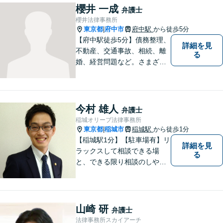
櫻井 一成
弁護士
櫻井法律事務所
東京都
府中市
府中駅
から徒歩5分
|
【府中駅徒歩5分】債務整理、
詳細を見
不動産、交通事故、相続、離
る
婚、経営問題など。さまざま
な法律トラブルに関するお悩
みに丁寧に対応いたします。
依頼者さまの状況を十分にヒ
アリングし、あらゆる観点か
今村 雄人
弁護士
ら解決策をご提案します。お
稲城オリーブ法律事務所
気軽にご相談ください。
東京都
稲城市
稲城駅
から徒歩1分
|
【稲城駅1分】【駐車場有】リ
詳細を見
ラックスして相談できる場
る
と、できる限り相談のしやす
い雰囲気作りを心がけており
ますので、手遅れになる前
に、まずは気兼ねなくご相談
ください。 ご相談・ご依頼い
山崎 研
弁護士
ただいた際には、精一杯サポ
法律事務所スカイアーチ