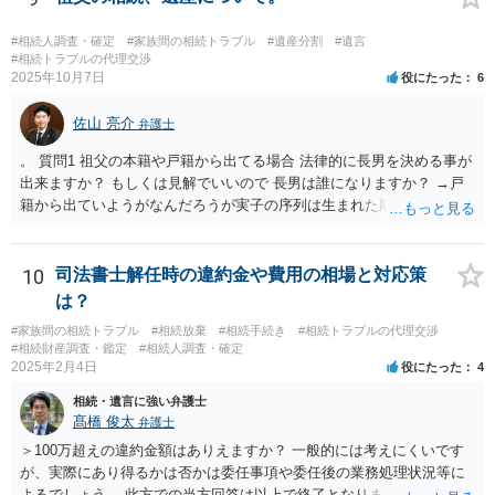
ができれば構いません。）。 今後の対応としては， ①伯母さんの相続
財産（遺産）の全容を整理する（預貯金，有価証券，不動産等の有無
#相続人調査・確定
#家族間の相続トラブル
#遺産分割
#遺言
を調べることになります。） ②相続財産に照らし，相続税の申告の準
#相続トラブルの代理交渉
2025年10月7日
役にたった
6
備をする（税理士の先生にご相談ください。） ③遺産分割協議をする
（ご本人同士で行っても構いませんし，弁護士に相談することもよろ
佐山 亮介
しいと思います。） ことになります。
弁護士
。 質問1 祖父の本籍や戸籍から出てる場合 法律的に長男を決める事が
出来ますか？ もしくは見解でいいので 長男は誰になりますか？ →戸
籍から出ていようがなんだろうが実子の序列は生まれた順ですから、
先方が後から生まれたならばお父様がお祖父様の長男です。 質問2 遺
書が腹違いの長男に向けてある場合 書かれてる内容が最優先にされる
のですか？ →遺書というのが、法律上の遺言の形式を守っている限り
10
司法書士解任時の違約金や費用の相場と対応策
はそのとおりです。 質問3 父が腹違いの長男に法律的に優位になれそ
は？
うな事はありますか？ →遺言が有効な場合、優位に立つことはできま
#家族間の相続トラブル
#相続放棄
#相続手続き
#相続トラブルの代理交渉
せんが、お祖父様が認知症であるなどの「遺言が作れないはずの事
#相続財産調査・鑑定
#相続人調査・確定
情」があるならば①遺言無効確認の訴えを起こすのは一つの手です。
2025年2月4日
役にたった
4
それができない場合は②遺留分侵害額請求で争うほかありません。 質
相続・遺言に強い弁護士
問4 相続トラブルの代理交渉は可能でしょうか。 →一般論としては可
髙橋 俊太
弁護士
能ですが、お伺いする内容ですとお祖父様が亡くなられた後に動くこ
とになるでしょう。
＞100万超えの違約金額はありえますか？ 一般的には考えにくいです
が、実際にあり得るかは否かは委任事項や委任後の業務処理状況等に
よるでしょう。 此方での当方回答は以上で終了となりますが、参考に