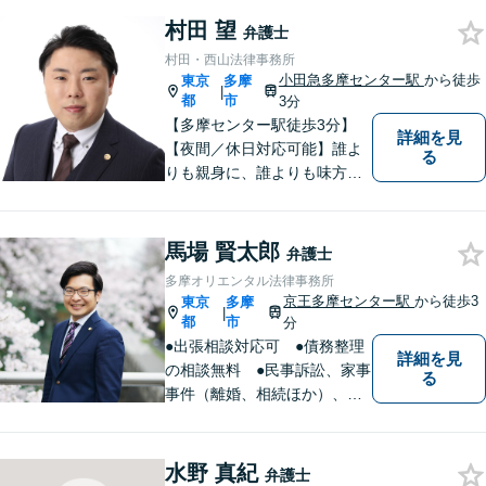
ポート。企業事案から、交通
村田 望
事故、相続、成年後見、不動
弁護士
産など幅広く法律問題に対応
村田・西山法律事務所
しますので、お気軽にご相談
小田急多摩センター駅
から徒歩
東京
多摩
|
を。
都
市
3分
【多摩センター駅徒歩3分】
詳細を見
【夜間／休日対応可能】誰よ
る
りも親身に、誰よりも味方で
ある存在になりたいと思いま
す。企業法務／相続問題／離
婚問題／不動産問題／刑事事
馬場 賢太郎
弁護士
件など、幅広く対応可能。迅
多摩オリエンタル法律事務所
速かつ適切な対応を心掛けて
京王多摩センター駅
から徒歩3
東京
多摩
|
おります。
都
市
分
●出張相談対応可 ●債務整理
詳細を見
の相談無料 ●民事訴訟、家事
る
事件（離婚、相続ほか）、法
人企業法務（労働、売掛金、
契約書ほか）、刑事事件、少
年事件など
水野 真紀
弁護士