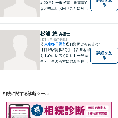
約20年】一般民事・刑事事件
る
など幅広いお困りごとに対応
可能。建築紛争や原発事故な
どの複雑な問題にも積極的に
取り組んでおります。一つひ
とつの問題に真剣に向き合
杉浦 悠
弁護士
い、最善の解決を目指しま
日野市民法律事務所
す。
東京都
日野市
日野駅
から徒歩2分
|
【日野駅徒歩2分】【多摩地域
詳細を見
を中心に幅広く活動】一般民
る
事・刑事の両方に強みを持つ
弁護士。依頼者様1人1人に寄
り添って、最適な道へと導き
ます。法律問題は身近なもの
です。まずはお気軽にご相談
ください。【子連れ相談OK】
相続に関する診断ツール