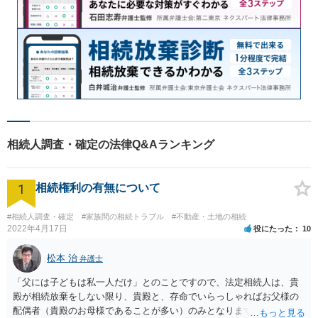
相続人調査・確定の法律Q&Aランキング
1
相続権利の有無について
#相続人調査・確定
#家族間の相続トラブル
#不動産・土地の相続
2022年4月17日
役にたった
10
松本 治
弁護士
「父には子どもは私一人だけ」とのことですので、法定相続人は、貴
殿が相続放棄をしない限り、貴殿と、存命でいらっしゃればお父様の
配偶者（貴殿のお母様であることが多い）のみとなります。遺言がな