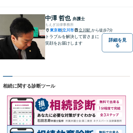
いる方は是非一度ご相談くだ
さい。
中澤 哲也
弁護士
もえぎ法律事務所
東京都
立川市
立川駅
から徒歩7分
|
トラブルを解決して皆さまに
詳細を見
笑顔をお届けします
る
相続に関する診断ツール