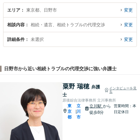
エリア
東京都、日野市
変更
相談内容
相続・遺言、相続トラブルの代理交渉
変更
詳細条件
未選択
変更
日野市から近い相続トラブルの代理交渉に強い弁護士
粟野 瑞穂
弁護
インタビューを見
る
士
原後綜合法律事務所 立川事務所
東
立
立川駅
から
営業時間：本
京
川
|
日定休日
徒歩8分
都
市