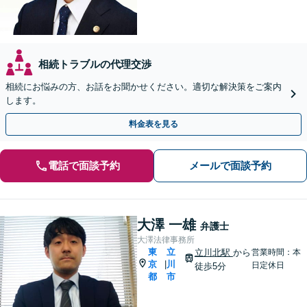
相続トラブルの代理交渉
相続にお悩みの方、お話をお聞かせください。適切な解決策をご案内
します。
料金表を見る
電話で面談予約
メールで面談予約
大澤 一雄
弁護士
大澤法律事務所
東
立
立川北駅
から
営業時間：本
京
川
|
日定休日
徒歩5分
都
市