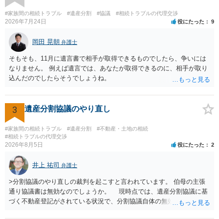
#家族間の相続トラブル
#遺産分割
#協議
#相続トラブルの代理交渉
2026年7月24日
役にたった
9
岡田 晃朝
弁護士
そもそも、11月に遺言書で相手が取得できるものでしたら、争いには
なりません。 例えば遺言では、あなたが取得できるのに、相手が取り
込んだのでしたらそうでしょうね。
3
遺産分割協議のやり直し
#家族間の相続トラブル
#遺産分割
#不動産・土地の相続
#相続トラブルの代理交渉
2026年8月5日
役にたった
2
井上 祐司
弁護士
>分割協議のやり直しの裁判を起こすと言われています。 伯母の主張
通り協議書は無効なのでしょうか。 現時点では、遺産分割協議に基
づく不動産登記がされている状況で、分割協議自体の無効を裁判所が
認めたわけではないので、分割協議の効力に影響はありません。 先