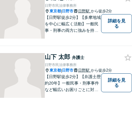
情報開示請求、名誉毀損によ
日野市民法律事務所
る損害賠償、企業や飲食店の
東京都
日野市
日野駅
から徒歩2分
|
風評被害対策など」
【日野駅徒歩2分】【多摩地域
詳細を見
を中心に幅広く活動】一般民
る
事・刑事の両方に強みを持つ
弁護士。依頼者様1人1人に寄
り添って、最適な道へと導き
ます。法律問題は身近なもの
山下 太郎
です。まずはお気軽にご相談
弁護士
ください。【子連れ相談OK】
日野市民法律事務所
東京都
日野市
日野駅
から徒歩2分
|
【日野駅徒歩2分】【弁護士歴
詳細を見
約20年】一般民事・刑事事件
る
など幅広いお困りごとに対応
可能。建築紛争や原発事故な
どの複雑な問題にも積極的に
取り組んでおります。一つひ
とつの問題に真剣に向き合
い、最善の解決を目指しま
す。