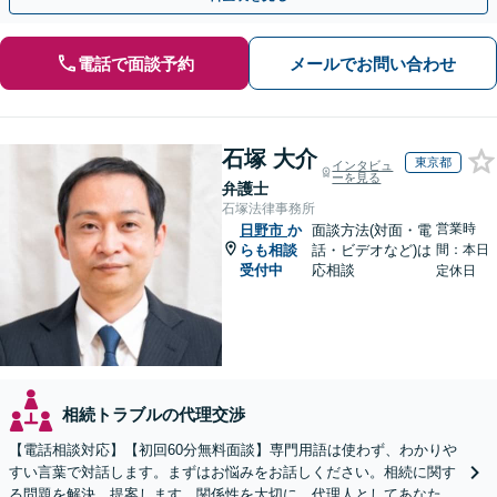
電話で面談予約
メールでお問い合わせ
石塚 大介
東京都
インタビュ
ーを見る
弁護士
石塚法律事務所
営業時
日野市
か
面談方法(対面・電
らも相談
話・ビデオなど)は
間：本日
受付中
応相談
定休日
相続トラブルの代理交渉
【電話相談対応】【初回60分無料面談】専門用語は使わず、わかりや
すい言葉で対話します。まずはお悩みをお話しください。相続に関す
る問題を解決、提案します。関係性を大切に、代理人としてあなたの