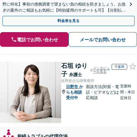
野に特化】事前の債務調査で望まない負の相続を防ぎましょう。お急
ぎの案件のご相談もお気軽に【時効援用のサポートも可】【分割払い
利用可】【休日電話相談可能】
料金表を見る
電話でお問い合わせ
メールでお問い合わせ
石垣 ゆり
千葉県
インタビュ
ーを見る
子
弁護士
佐野総合法律事務所
営業時
日野市
か
面談方法(対面・電
らも相談
話・ビデオなど)は
間：本日
受付中
応相談
定休日
相続トラブルの代理交渉