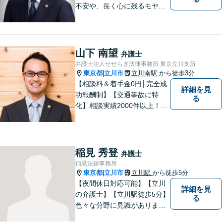
不安や、長く心に残るモヤモ
ヤ──どうぞ安心してお聞かせ
ください。 相続問題の解決だ
けでなく、「その先の未来」
も一緒に考えてサポートいた
山下 南望
弁護士
します。【初回相談最大90分
弁護士法人せせらぎ法律事務所 東京立川支所
間無料】【立川南駅1分/立川
東京都
立川市
立川南駅
から徒歩3分
|
駅3分】
【相談料＆着手金0円│完全成
詳細を見
功報酬制】【交通事故に特
る
化】相談実績2000件以上！慰
謝料の増額交渉や後遺障害関
係のノウハウに自信あり。弁
護士2名による初回面談で、全
体像をわかりやすくご説明し
稲見 秀登
弁護士
ます。お気軽にご相談くださ
稲見法律事務所
い【立川駅徒歩5分】
東京都
立川市
立川駅
から徒歩5分
|
【夜間休日対応可能】【立川
詳細を見
の弁護士】【立川駅徒歩5分】
る
色々な分野に見識がありま
す。少しでもお悩みを抱えて