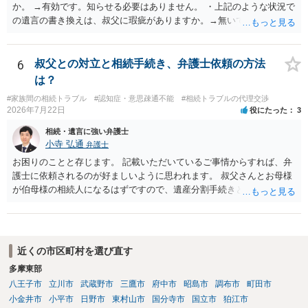
か。 →有効です。知らせる必要はありません。 ・上記のような状況で
の遺言の書き換えは、叔父に瑕疵がありますか。→無いです。 ・分割
する場合の比率は、現状で、客観的に見てどの程度が妥当と考えられ
ますか。 →本人が自由に決められますので、どこが妥当とは言えない
です。客観的な基準もありません。 ・できれば穏やかに、分割を拒否
6
叔父との対立と相続手続き、弁護士依頼の方法
することはできますか。 →分割を拒否するということは、遺産はいら
は？
ないということでしょうか。遺言で、受取を指定されててもいらない
#家族間の相続トラブル
#認知症・意思疎通不能
#相続トラブルの代理交渉
と拒否することはできます。理由を説明する必要はありません。
2026年7月22日
役にたった
3
相続・遺言に強い弁護士
小寺 弘通
弁護士
お困りのことと存じます。 記載いただいているご事情からすれば、弁
護士に依頼されるのが好ましいように思われます。 叔父さんとお母様
が伯母様の相続人になるはずですので、遺産分割手続きという形でお
母様の方で弁護士に依頼されるのが良いかと思います。 また、「葬儀
に呼ばれなかったことについて慰謝料を請求する」と言ってこられて
いる部分に関しては、 現状特に訴訟提起等されている訳ではないので
しょうから、こちらから積極的に動く必要はないように見受けられま
近くの市区町村を選び直す
す。 仮に訴訟を起こされるなどした場合には、遺産分割手続きで依頼
多摩東部
される弁護士の方に対応をお願いするのが良いのではないでしょう
八王子市
立川市
武蔵野市
三鷹市
府中市
昭島市
調布市
町田市
か。 以上ご参考にしていただければ幸いです。
小金井市
小平市
日野市
東村山市
国分寺市
国立市
狛江市