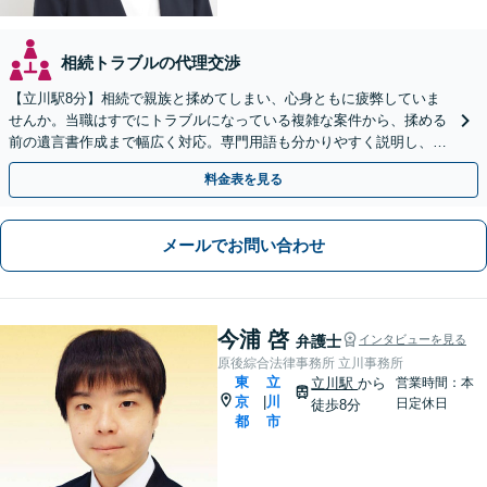
相続トラブルの代理交渉
【立川駅8分】相続で親族と揉めてしまい、心身ともに疲弊していま
せんか。当職はすでにトラブルになっている複雑な案件から、揉める
前の遺言書作成まで幅広く対応。専門用語も分かりやすく説明し、ご
依頼者様の心に最後まで寄り添います【web面談可】
料金表を見る
メールでお問い合わせ
今浦 啓
弁護士
インタビューを見る
原後綜合法律事務所 立川事務所
東
立
立川駅
から
営業時間：本
京
川
|
日定休日
徒歩8分
都
市