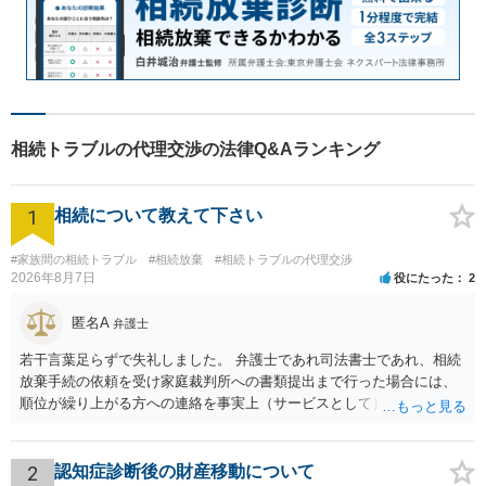
相続トラブルの代理交渉の法律Q&Aランキング
1
相続について教えて下さい
#家族間の相続トラブル
#相続放棄
#相続トラブルの代理交渉
2026年8月7日
役にたった
2
匿名A
弁護士
若干言葉足らずで失礼しました。 弁護士であれ司法書士であれ、相続
放棄手続の依頼を受け家庭裁判所への書類提出まで行った場合には、
順位が繰り上がる方への連絡を事実上（サービスとして）行うことは
あります。その「連絡」だけを弁護士が業務としてお受けすることは
できない、という意味でした。
2
認知症診断後の財産移動について