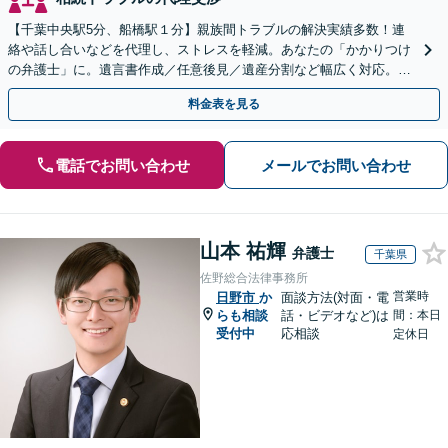
【千葉中央駅5分、船橋駅１分】親族間トラブルの解決実績多数！連
絡や話し合いなどを代理し、ストレスを軽減。あなたの「かかりつけ
の弁護士」に。遺言書作成／任意後見／遺産分割など幅広く対応。お
気軽にご相談ください！【初回来所相談30分無料】
料金表を見る
電話でお問い合わせ
メールでお問い合わせ
山本 祐輝
弁護士
千葉県
佐野総合法律事務所
営業時
日野市
か
面談方法(対面・電
らも相談
話・ビデオなど)は
間：本日
受付中
応相談
定休日