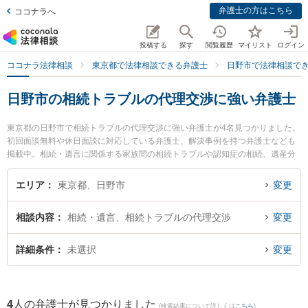
弁護士の方はこちら
ココナラへ
投稿する
探す
閲覧履歴
マイリスト
ログイン
ココナラ法律相談
東京都で法律相談できる弁護士
日野市で法律相談で
日野市の相続トラブルの代理交渉に強い弁護士
東京都の日野市で相続トラブルの代理交渉に強い弁護士が4名見つかりました。
初回面談無料や休日面談に対応している弁護士、解決事例を持つ弁護士なども
掲載中。相続・遺言に関係する家族間の相続トラブルや認知症の相続、遺産分
割等の細かな分野での絞り込み検索もでき便利です。特に日野アビリティ法律
事務所の伊藤 克之弁護士や日野市民法律事務所の梶原 諒平弁護士、日野市民法
エリア
東京都、日野市
変更
律事務所の杉浦 悠弁護士のプロフィール情報や弁護士費用、強みなどが注目さ
れています。『日野市で土日や夜間に発生した相続トラブルの代理交渉のトラ
相談内容
相続・遺言、相続トラブルの代理交渉
変更
ブルを今すぐに弁護士に相談したい』『相続トラブルの代理交渉のトラブル解
決の実績豊富な近くの弁護士を検索したい』『初回相談無料で相続トラブルの
代理交渉を法律相談できる日野市内の弁護士に相談予約したい』などでお困り
詳細条件
未選択
変更
の相談者さんにおすすめです。
4
人の弁護士が見つかりました
(検索結果について詳しくは
こちら
)