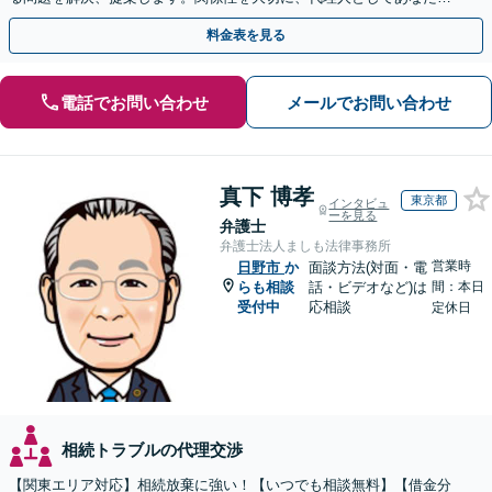
利益を守ります【夜間休日対応】【カード利用可】
料金表を見る
電話でお問い合わせ
メールでお問い合わせ
真下 博孝
東京都
インタビュ
ーを見る
弁護士
弁護士法人ましも法律事務所
営業時
日野市
か
面談方法(対面・電
らも相談
話・ビデオなど)は
間：本日
受付中
応相談
定休日
相続トラブルの代理交渉
【関東エリア対応】相続放棄に強い！【いつでも相談無料】【借金分