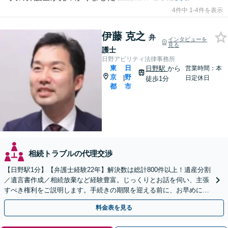
4件中 1-4件を表示
伊藤 克之
弁
インタビューを
見る
護士
日野アビリティ法律事務所
東
日
日野駅
から
営業時間：本
京
野
|
日定休日
徒歩1分
都
市
相続トラブルの代理交渉
【日野駅1分】【弁護士経験22年】解決数は総計800件以上！遺産分割
／遺言書作成／相続放棄など経験豊富。じっくりとお話を伺い、主張
すべき権利をご説明します。手続きの期限を迎える前に、お早めにご
相談ください【初回相談無料】【オンライン相談可】
料金表を見る