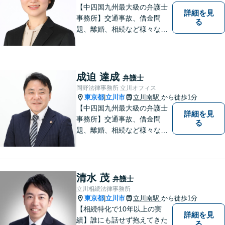
【中四国九州最大級の弁護士
詳細を見
事務所】交通事故、借金問
る
題、離婚、相続など様々な問
題について、「何度でも無
料」の相談を行っています！
まずはお気軽にご相談くださ
い！
成迫 達成
弁護士
岡野法律事務所 立川オフィス
東京都
立川市
立川南駅
から徒歩1分
|
【中四国九州最大級の弁護士
詳細を見
事務所】交通事故、借金問
る
題、離婚、相続など様々な問
題について、「何度でも無
料」の相談を行っています！
まずはお気軽にご相談くださ
い！
清水 茂
弁護士
立川相続法律事務所
東京都
立川市
立川南駅
から徒歩1分
|
【相続特化で10年以上の実
詳細を見
績】誰にも話せず抱えてきた
る