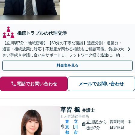
相続トラブルの代理交渉
【立川駅7分：地域密着】【60分の丁寧な面談】遺産分割・遺留分・
遺言・相続放棄に対応｜不動産が関わる相続もご相談可能。負担の大
きい手続きや話し合いをサポートし、フットワーク軽く迅速に、納得
できる解決を目指します【電話・WEB相談可】
料金表を見る
電話でお問い合わせ
メールでお問い合わせ
草皆 楓
弁護士
もえぎ法律事務所
東
立
立川駅
から
営業時間：本
京
川
|
日定休日
徒歩7分
都
市