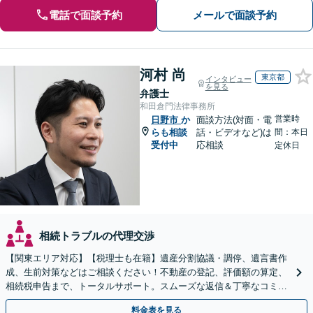
電話で面談予約
メールで面談予約
河村 尚
東京都
インタビュー
を見る
弁護士
和田倉門法律事務所
営業時
日野市
か
面談方法(対面・電
らも相談
話・ビデオなど)は
間：本日
受付中
応相談
定休日
相続トラブルの代理交渉
【関東エリア対応】【税理士も在籍】遺産分割協議・調停、遺言書作
成、生前対策などはご相談ください！不動産の登記、評価額の算定、
相続税申告まで、トータルサポート。スムーズな返信＆丁寧なコミュ
ニケーション◎お気軽にご相談ください。
料金表を見る