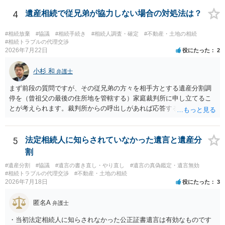
方の訴訟の主張及び立証次第ですが、 ・御祖母様の認知能力に関する
医師の意見書、筆跡鑑定 が提出されればその効力が否定される可能性
4
遺産相続で従兄弟が協力しない場合の対処法は？
はありますが、 ・伯母様自身が分割協議に加わっていること ・御祖母
様の意に反する遺産分割協議を行う実益が誰にあったかの立証が困難
#相続放棄
#協議
#相続手続き
#相続人調査・確定
#不動産・土地の相続
であること からすると、実際に遺産分割協議の効力が否定される可能
#相続トラブルの代理交渉
2026年7月22日
役にたった
2
性はそれほど高くない（立証のハードルは非常に高い）ということが
言えると思います。
小杉 和
弁護士
まず前段の質問ですが、その従兄弟の方々を相手方とする遺産分割調
停を（曾祖父の最後の住所地を管轄する）家庭裁判所に申し立てるこ
とが考えられます。裁判所からの呼出しがあれば応答する可能性がま
だあるのではないでしょうか。 後段の質問については、相続放棄は可
能と思われます。時間が思った以上にないので必要書類をてきぱきと
揃える必要があります。その点是非御注意ください。
5
法定相続人に知らされていなかった遺言と遺産分
割
#遺産分割
#協議
#遺言の書き直し・やり直し
#遺言の真偽鑑定・遺言無効
#相続トラブルの代理交渉
#不動産・土地の相続
2026年7月18日
役にたった
3
匿名A
弁護士
・当初法定相続人に知らされなかった公正証書遺言は有効なものです