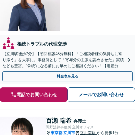
相続トラブルの代理交渉
【立川駅徒歩7分】【初回相談45分無料】「ご相談者様の気持ちに寄
り添う」を大事に。事務所として「寄与分の主張を認めさせた」実績
なども豊富。“争続”になる前にお早めにご相談ください！【遺産分割
／遺留分侵害額請求／相続放棄／生前贈与／遺言作成】
料金表を見る
電話でお問い合わせ
メールでお問い合わせ
百瀬 瑞希
弁護士
岡野法律事務所 立川オフィス
東京都
立川市
立川南駅
から徒歩1分
|