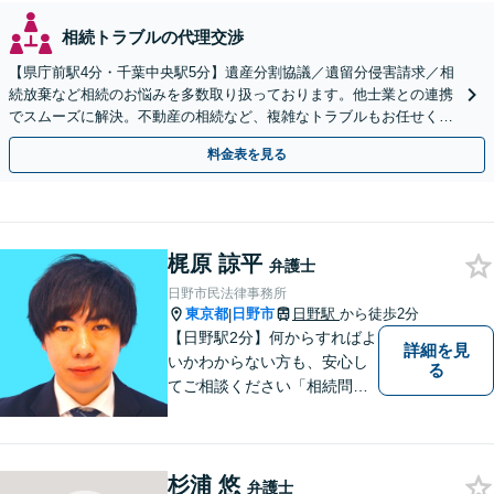
相続トラブルの代理交渉
【県庁前駅4分・千葉中央駅5分】遺産分割協議／遺留分侵害請求／相
続放棄など相続のお悩みを多数取り扱っております。他士業との連携
でスムーズに解決。不動産の相続など、複雑なトラブルもお任せくだ
さい。【初回面談相談30分無料】
料金表を見る
梶原 諒平
弁護士
日野市民法律事務所
東京都
日野市
日野駅
から徒歩2分
|
【日野駅2分】何からすればよ
詳細を見
いかわからない方も、安心し
る
てご相談ください「相続問
題：不動産相続、株式の相
続、遺留分侵害額請求、遺言
書作成など」「インターネッ
杉浦 悠
ト：誹謗中傷の削除、発信者
弁護士