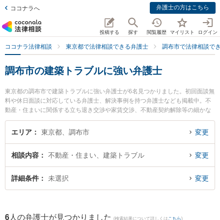
弁護士の方はこちら
ココナラへ
投稿する
探す
閲覧履歴
マイリスト
ログイン
ココナラ法律相談
東京都で法律相談できる弁護士
調布市で法律相談で
調布市の建築トラブルに強い弁護士
東京都の調布市で建築トラブルに強い弁護士が6名見つかりました。初回面談無
料や休日面談に対応している弁護士、解決事例を持つ弁護士なども掲載中。不
動産・住まいに関係する立ち退き交渉や家賃交渉、不動産契約解除等の細かな
分野での絞り込み検索もでき便利です。特にリバーストーン法律事務所の石川
雄太弁護士や調布武蔵野の森法律事務所の安川 愼二弁護士、多摩オアシス法律
エリア
東京都、調布市
変更
事務所の小松 雅彦弁護士のプロフィール情報や弁護士費用、強みなどが注目さ
れています。『調布市で土日や夜間に発生した建築トラブルのトラブルを今す
相談内容
不動産・住まい、建築トラブル
変更
ぐに弁護士に相談したい』『建築トラブルのトラブル解決の実績豊富な近くの
弁護士を検索したい』『初回相談無料で建築トラブルを法律相談できる調布市
内の弁護士に相談予約したい』などでお困りの相談者さんにおすすめです。
詳細条件
未選択
変更
6
人の弁護士が見つかりました
(検索結果について詳しくは
こちら
)