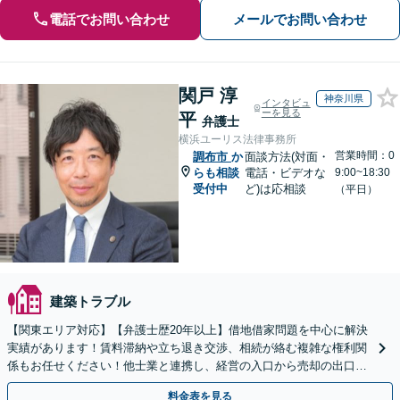
電話でお問い合わせ
メールでお問い合わせ
関戸 淳
神奈川県
インタビュ
ーを見る
平
弁護士
横浜ユーリス法律事務所
営業時間：0
調布市
か
面談方法(対面・
らも相談
電話・ビデオな
9:00~18:30
受付中
ど)は応相談
（平日）
建築トラブル
【関東エリア対応】【弁護士歴20年以上】借地借家問題を中心に解決
実績があります！賃料滞納や立ち退き交渉、相続が絡む複雑な権利関
係もお任せください！他士業と連携し、経営の入口から売却の出口ま
で一貫サポート【夜間や休日相談も対応可能】
料金表を見る