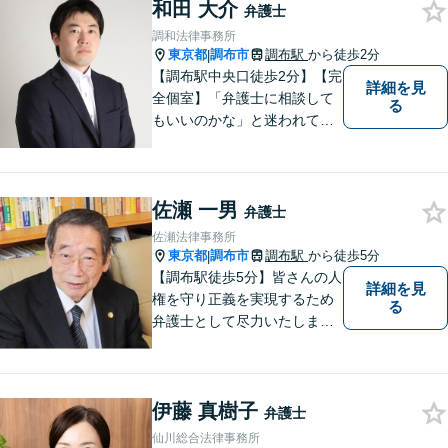
和田 大介
弁護士
調和法律事務所
東京都
調布市
調布駅
から徒歩2分
|
【調布駅中央口徒歩2分】【完
詳細を見
全個室】「弁護士に相談して
る
もいいのかな」と迷われてい
る方は私にご相談ください。
ご依頼者様のお話を丁寧に聞
き、的確なアドバイスで「不
佐瀬 一男
安」を「安心」に変えられる
弁護士
よう尽力いたします。
佐瀬法律事務所
東京都
調布市
調布駅
から徒歩5分
|
【調布駅徒歩5分】皆さんの人
詳細を見
権を守り正義を実現するため
る
弁護士として尽力いたしま
す。離婚、相続、交通事故な
どお気軽にご相談ください。
伊藤 真樹子
弁護士
仙川総合法律事務所