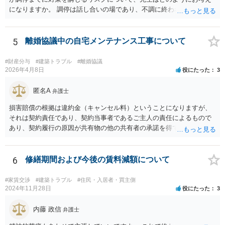
になりますか。 調停は話し合いの場であり、不調に終われば訴訟で解
決せざるを得ません。 訴訟では「裁判所にだけ資料を見せる」などと
いう姑息な手段は使えませんし、公平かつ納得のできる解決というの
は、当事者と裁判所が同じ主張と証拠関係を踏まえた上で初めて実現
5
離婚協議中の自宅メンテナンス工事について
できるものだと考えます。 > 2.また、開示する範囲や内容の見せ方に
ついて、何か工夫できる点があればご教示いただけますでしょうか。
#財産分与
#建築トラブル
#離婚協議
弁護士によって考え方が異なるかもしれませんが、資料の一部を相手
2026年4月8日
役にたった
3
に見せないという行動は、その資料（や隠している部分）には提出者
にとって不利な事実が隠されているという推認を働かせることに繋が
匿名A
弁護士
るリスクがあります（もちろん、争点と全く無関係な部分をマスキン
損害賠償の根拠は違約金（キャンセル料）ということになりますが、
グ等することはありますが、それは手続戦略とは別の問題です）。 裁
それは契約責任であり、契約当事者であるご主人の責任によるもので
判所は公平な第三者であり、調停委員会に与える心証も考慮する必要
あり、契約履行の原因が共有物の他の共有者の承諾を得ていなかった
があります。手続を有利に進めたいのであれば、証拠の出し方より
というのは、まさしくご主人の責任ですので、全額ご主人が負担され
も、どのような反論でも対応できるように自身の主張をきちんと押さ
るべきものであり、奥さんが負担すべき債務ではありません。つまり
え、説得力のある説明と資料を用意することだと思います。 ただ、今
奥さんにメンテナンス工事契約を承諾しなければならない義務はあり
6
修繕期間および今後の賃料減額について
回提出を予定している資料がどのようなものであるのか、争点とどの
ません。 それでも請求をされましたら、個別の法律相談をされること
ような関係があるのか、なぜ調停を選択したのか等の個別事情によっ
をお薦めします。
て具体的なに採るべき手段は変わってくるため、上記はあくまで個別
#家賃交渉
#建築トラブル
#住民・入居者・買主側
2024年11月28日
役にたった
3
事情を踏まえない一般論としてご理解いただき、本件でどのように対
応すべきであるかについては弁護士へ直接相談された方がよいと思い
内藤 政信
ます。
弁護士