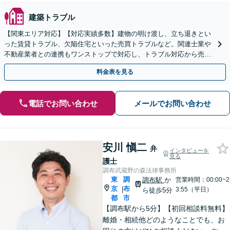
建築トラブル
【関東エリア対応】【対応実績多数】建物の明け渡し、立ち退きとい
った賃貸トラブル、欠陥住宅といった売買トラブルなど。関連士業や
不動産業者との連携もワンストップで対応し、トラブル対応から売却
まで徹底サポート【初回相談無料】
料金表を見る
電話でお問い合わせ
メールでお問い合わせ
安川 愼二
弁
インタビューを
見る
護士
調布武蔵野の森法律事務所
東
調
調布駅
か
営業時間：00:00~2
京
布
|
3:55（平日）
ら徒歩5分
都
市
【調布駅から5分】【初回相談料無料】
離婚・相続他どのようなことでも、お