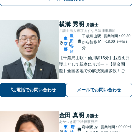
横溝 秀明
弁護士
弁護士法人東京あすなろ法律事務所
世
千歳烏山駅
営業時間：09:30
東
田
~18:00（平日）
から徒歩10
京
|
谷
分
都
区
【千歳烏山駅・仙川駅15分】お抱え弁
護士として親身にサポート【借金問
題】全国各地での解決実績多数！ご相
談は何度でも無料で、迅速かつ的確な
対応で満足度の高い解決を目指します
電話でお問い合わせ
メールでお問い合わせ
【相続・遺言】協議・調停・裁判に幅
広く対応【分割払い対応】【電話相談
OK】
金田 真明
弁護士
あかつき府中法律事務所
東
府
府中駅
か
営業時間：09:00~1