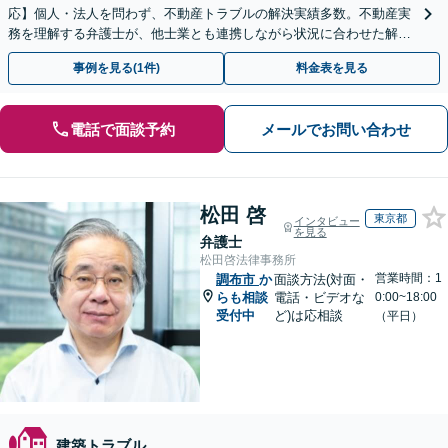
応】個人・法人を問わず、不動産トラブルの解決実績多数。不動産実
務を理解する弁護士が、他士業とも連携しながら状況に合わせた解決
をサポートします。【オンライン対応可】
事例を見る(1件)
料金表を見る
電話で面談予約
メールでお問い合わせ
松田 啓
東京都
インタビュー
を見る
弁護士
松田啓法律事務所
営業時間：1
調布市
か
面談方法(対面・
らも相談
電話・ビデオな
0:00~18:00
受付中
ど)は応相談
（平日）
建築トラブル