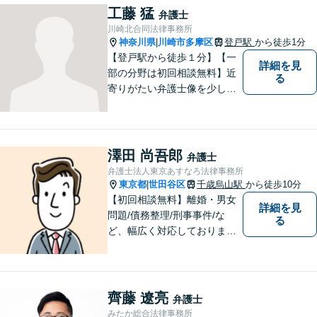
件・刑事事件・労働事件な
工藤 猛
弁護士
ど、幅広く対応いたします。
川崎北合同法律事務所
神奈川県
川崎市多摩区
登戸駅
から徒歩1分
|
【登戸駅から徒歩１分】【一
詳細を見
部の分野は初回相談無料】近
る
寄りがたい弁護士像を少しで
も変えられるように、皆様に
寄り添い、一緒に考え、お一
人おひとりにとって最善の解
決が何であるのかを見極め、
澤田 尚吾郎
弁護士
誠心誠意、仕事に取り組んで
弁護士法人東京あすなろ法律事務所
まいります。
東京都
世田谷区
千歳烏山駅
から徒歩10分
|
【初回相談無料】離婚・男女
詳細を見
問題/債務整理/刑事事件/な
る
ど、幅広く対応しておりま
す。お困りごとは、すぐにご
相談ください！依頼者さまの
意向を汲み取り、希望を尊重
した弁護活動を行います。
齊藤 遼亮
弁護士
【電話相談可】
みたか総合法律事務所