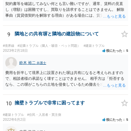
契約書等を確認してみない何とも言い難いですが、通常、賃料の見直
し（増額）は困難ですし、買取りを請求することはできません。 解除
事由（賃貸借契約を解除する理由）がある場合には、賃貸借契約を解
除して、土地建物の明け渡しを求めることも可能です。 明け渡しを求
めることができる状況であれば、事実上、賃料の見直し（増額）や買
取りの交渉をすることもあり得るでしょう。 反対に、明け渡しを求め
9
隣地との共有塀と隣地の建設物について
ることが難しいのであれば、賃料の見直し（増額）や買取りの交渉も
困難とならざるを得ないでしょう。 いずれにしても、（強制的な）明
#境界線
#近隣トラブル（隣人・騒音・ペット問題）
#建築トラブル
け渡しなどの請求もお考えなのであれば、現況や契約書等の確認が不
2023年2月18日
役にたった
5
可欠ですから、資料等一式を持参して弁護士にご相談された方がよい
かと思います。
鈴木 裕二
弁護士
費用を折半して境界上に設置された塀は共有になると考えられますの
で、相談者様の承諾なく壊すことはできません。 相手方は「拒否する
なら、この塀がこちらの土地を侵食しているため撤去を求める手続き
に移る」と述べているようですが、隣地の所有者と同意のうえ設置し
ているわけですから、相談者様の同意なく塀の撤去を求めることは法
的には難しいように思われます。 また、「隣地（相談者様）の許可」
10
擁壁トラブルで非常に困ってます
というのが何の許可を示しているのか判然としませんが、一般に、高
層建築物の建築確認を得る際は、近隣住民と協議してその建築に関し
#建築トラブル
#住民・入居者・買主側
同意を得るよう行政指導が行われておりますので、（推測になってし
2022年6月2日
役にたった
5
まいますが）この同意を得ている旨虚偽の申請を行い、建築許可を得