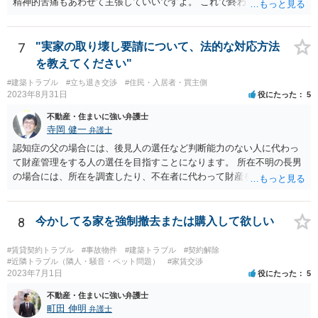
精神的苦痛もあわせて主張していいですよ。 これで終わります。
7
"実家の取り壊し要請について、法的な対応方法
を教えてください"
#建築トラブル
#立ち退き交渉
#住民・入居者・買主側
2023年8月31日
役にたった
5
不動産・住まいに強い弁護士
寺岡 健一
弁護士
認知症の父の場合には、後見人の選任など判断能力のない人に代わっ
て財産管理をする人の選任を目指すことになります。 所在不明の長男
の場合には、所在を調査したり、不在者に代わって財産を管理する人
の選任を目指すことになります。
8
今かしてる家を強制撤去または購入して欲しい
#賃貸契約トラブル
#事故物件
#建築トラブル
#契約解除
#近隣トラブル（隣人・騒音・ペット問題）
#家賃交渉
2023年7月1日
役にたった
5
不動産・住まいに強い弁護士
町田 伸明
弁護士