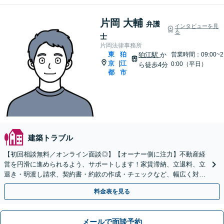
片岡 大輔
弁護
インタビューを見
る
士
片岡法律事務所
東
狛
狛江駅
か
営業時間：09:00~2
京
江
|
0:00（平日）
ら徒歩4分
都
市
建築トラブル
【初回相談無料／オンライン面談◎】【オーナー側に注力】不動産経
営を円滑に進められるよう、サポートします！家賃滞納、立退料、立
退き・明渡し請求、契約書・約款の作成・チェックなど、幅広く対
応。オーナー・管理会社の顧問もご相談を！【狛江駅4分】
料金表を見る
メールで面談予約