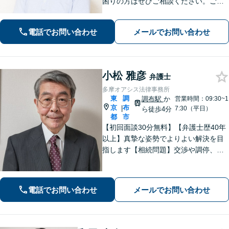
困りの方はぜひご相談ください。ご連
絡いただいた際には弁護士が直接対応
させていただきます。
電話でお問い合わせ
メールでお問い合わせ
小松 雅彦
弁護士
多摩オアシス法律事務所
東
調
調布駅
か
営業時間：09:30~1
京
布
|
7:30（平日）
ら徒歩4分
都
市
【初回面談30分無料】【弁護士歴40年
以上】真摯な姿勢でよりよい解決を目
指します【相続問題】交渉や調停、裁
判などさまざまなフェーズに対応。不
動産処理もお任せください【離婚問
題】熟年離婚や離婚を検討中の方もお
電話でお問い合わせ
メールでお問い合わせ
気軽にご相談ください【調布駅4分】