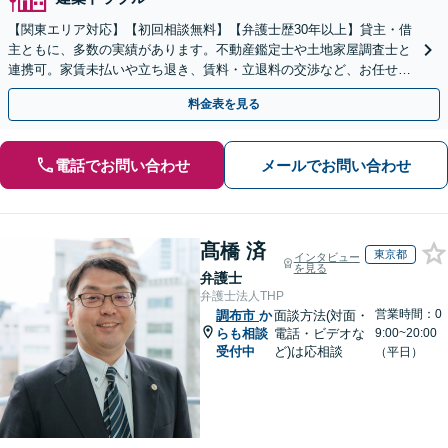
【関東エリア対応】【初回相談無料】【弁護士歴30年以上】貸主・借
主ともに、多数の実績があります。不動産鑑定士や土地家屋調査士と
連携可。家賃未払いや立ち退き、賃料・立退料の交渉など、お任せく
ださい【事前予約で休日・夜間面談可】【WEB面談可】
料金表を見る
電話でお問い合わせ
メールでお問い合わせ
髙橋 済
東京都
インタビュー
を見る
弁護士
弁護士法人THP
営業時間：0
調布市
か
面談方法(対面・
らも相談
電話・ビデオな
9:00~20:00
受付中
ど)は応相談
（平日）