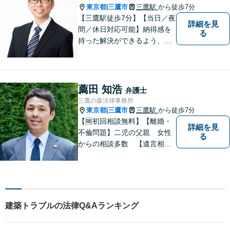
東京都
三鷹市
三鷹駅
から徒歩7分
|
【三鷹駅徒歩7分】【当日／夜
詳細を見
間／休日対応可能】納得感を
る
持った解決ができるよう、問
題解決というゴールだけでな
く過程も重要視してまいりま
す。一つひとつの案件に最大
限の努力を尽くしていきま
薦田 知浩
弁護士
す。【司法書士資格あり】
三鷹の森法律事務所
【宅建士資格あり】【法テラ
東京都
三鷹市
三鷹駅
から徒歩7分
|
ス利用可能】
【🆓初回相談無料】【離婚・
詳細を見
不倫問題】二児の父親 女性
る
からの相談多数 【遺言相
続】遺言書作成60通以上
【企業法務】件数をこなすの
ではなく1件1件を丁寧に。不
動産や交通事故にも対応【子
連れ相談可】【三鷹駅5分】
建築トラブルの法律Q&Aランキング