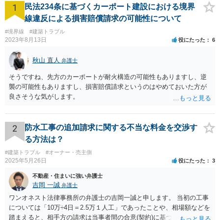
1
民法234条に基づくカーポート建設における境界
線違反による損害賠償請求の可能性について
#境界線
#建築トラブル
2023年8月13日
役にたった
6
秋山 直人
弁護士
そうですね、先方のカーポートが耐火構造の可能性もありますし、逆
襲の可能性もありますし、損害賠償請求というのはやめておいた方が
良さそうな気がします。
2
防水工事の追加請求に関する不当な料金を交渉す
る方法は？
#建築トラブル
#オーナー・売主側
2025年5月26日
役にたった
3
不動産・住まいに強い弁護士
吉岡 一誠
弁護士
ワンオネスト法律事務所の弁護士の吉岡一誠と申します。 当初の工事
については「10万÷4日＝2.5万１人工」であったことや、相場額などを
踏まえると、相手方の請求は当事者間の合意(契約)に基づかない不当な