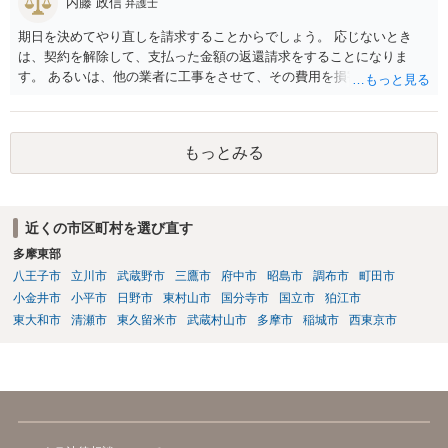
たのかもしれません。 近隣住民の同意は必須の要件ではないため、直
内藤 政信
弁護士
ちに建築確認自体が取り消されるわけではございませんが、虚偽の申
期日を決めてやり直しを請求することからでしょう。 応じないとき
請を行ったことについて申請者の責任を追及する余地はあろうかと存
は、契約を解除して、支払った金額の返還請求をすることになりま
じます。 お話をお聞きする限り、相手方のやり口は非常に強引かつ高
す。 あるいは、他の業者に工事をさせて、その費用を損害として請求
圧的で、相談者様が恐怖を感じるのは無理もないことかと思います。
することになるで しょう。
相手方の態度を見ていると、無理矢理塀を破壊して建築工事を強行す
るおそれすらあるように思われますので、相手方に、塀の取り壊しに
は応じない旨や、「隣地の許可済と話して（嘘をついて）建築許可を
もっとみる
取った」ということについて説明を求める旨を記載した通知書を送り
付けるとともに、行政にも相談するのがよろしいかと存じます。 ま
た、相談者様が弁護士に依頼することで、相手方との交渉は全て弁護
士に任せることができ、相手方と話さなければならないという精神的
近くの市区町村を選び直す
なご負担をなくすこともできます。 相手方に恐怖を感じ、ご自身で話
多摩東部
し合いを行うことができそうにないようでしたら、一度弁護士に依頼
八王子市
立川市
武蔵野市
三鷹市
府中市
昭島市
調布市
町田市
することをご検討いただくのがよろしいかもしれません。 ご参考にな
小金井市
小平市
日野市
東村山市
国分寺市
国立市
狛江市
れば幸いです。
東大和市
清瀬市
東久留米市
武蔵村山市
多摩市
稲城市
西東京市