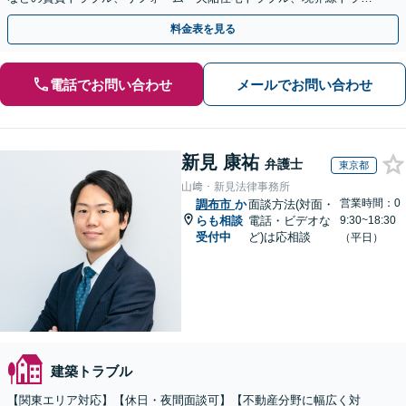
ルはお任せください【休日・夜間相談可（要予約）】
料金表を見る
電話でお問い合わせ
メールでお問い合わせ
新見 康祐
弁護士
東京都
山﨑・新見法律事務所
営業時間：0
調布市
か
面談方法(対面・
らも相談
電話・ビデオな
9:30~18:30
受付中
ど)は応相談
（平日）
建築トラブル
【関東エリア対応】【休日・夜間面談可】【不動産分野に幅広く対