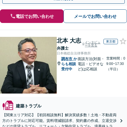
電話でお問い合わせ
メールでお問い合わせ
北本 大志
東京都
インタビュ
ーを見る
弁護士
日本橋総合法律事務所
営業時間：0
調布市
か
面談方法(対面・
らも相談
電話・ビデオな
9:00~17:30
受付中
ど)は応相談
（平日）
建築トラブル
【関東エリア対応】【初回相談無料】解決実績多数！土地・不動産両
方のトラブルに対応可能。賃料増減額請求、契約書の作成、立退交渉
などの賃貸トラブル、リフォーム・欠陥住宅トラブル、境界線トラブ