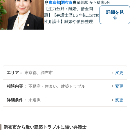
東京都
調布市
仙川駅
から徒歩5分
|
【注力分野：離婚、借金問
詳細を見
題】【弁護士歴1５年以上の女
る
性弁護士】離婚や債務整理
が、人生の前向きなリスター
トになるよう、依頼者のお気
持ちに寄り添い力を尽くしま
す。【仙川駅５分】
エリア
東京都、調布市
変更
相談内容
不動産・住まい、建築トラブル
変更
詳細条件
未選択
変更
調布市から近い建築トラブルに強い弁護士