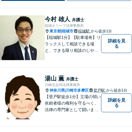
今村 雄人
弁護士
稲城オリーブ法律事務所
東京都
稲城市
稲城駅
から徒歩1分
|
【稲城駅1分】【駐車場有】リ
詳細を見
ラックスして相談できる場
る
と、できる限り相談のしやす
い雰囲気作りを心がけており
ますので、手遅れになる前
に、まずは気兼ねなくご相談
ください。 ご相談・ご依頼い
湯山 薫
弁護士
ただいた際には、精一杯サポ
川崎北合同法律事務所
ートいたします。
神奈川県
川崎市多摩区
登戸駅
から徒歩1分
|
【登戸駅徒歩1分】立場の弱い
詳細を見
依頼者様の権利を守るべく、
る
法律の専門家として闘いま
す。日々研鑽を怠らず、依頼
者様との信頼関係が築けるよ
う努力しています。家事事