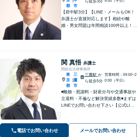
京
中
|
9:00（平日）
ら徒歩3分
都
市
【府中駅3分】【LINE・メールもOK！
弁護士が直接対応します】相続や離
婚・男女問題は年間相談100件以上！慰
謝料請求の実績豊富です。借金・債務
整理もお任せを。破産管財人経験のあ
る弁護士がスピード解決します。【初
回面談は無料】
関 真悟
弁護士
関総合法律事務所
東
三
三鷹駅
か
営業時間：09:00~2
京
鷹
|
0:00（平日）
ら徒歩5分
都
市
◾️離婚・慰謝料・財産分与や交通事故や
立退料・不倫など解決実績多数◾️まずは
LINEでお問い合わせ下さい【公式LINE
→@566ziisjまたは関総合法律事務所】
で検索、そのあと分野により無料相談
案内します。
電話でお問い合わせ
メールでお問い合わせ