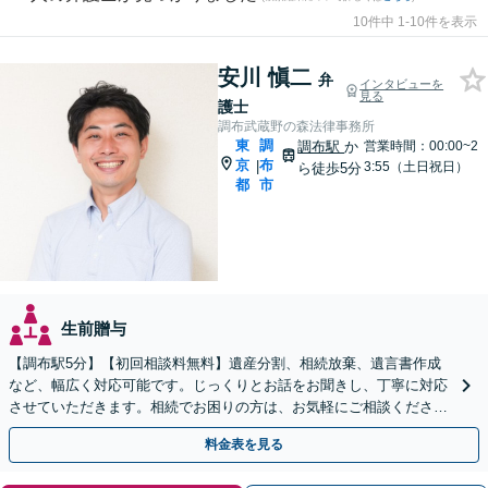
10件中 1-10件を表示
安川 愼二
弁
インタビューを
見る
護士
調布武蔵野の森法律事務所
東
調
調布駅
か
営業時間：00:00~2
京
布
|
3:55（土日祝日）
ら徒歩5分
都
市
生前贈与
【調布駅5分】【初回相談料無料】遺産分割、相続放棄、遺言書作成
など、幅広く対応可能です。じっくりとお話をお聞きし、丁寧に対応
させていただきます。相続でお困りの方は、お気軽にご相談くださ
い。【電話相談可】
料金表を見る