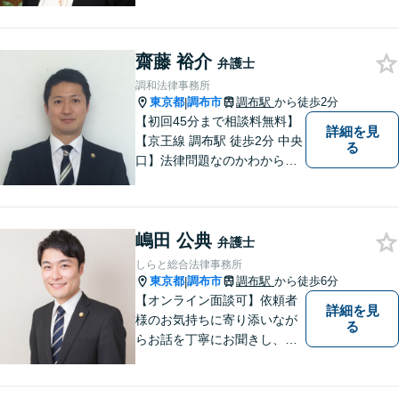
が、人生の前向きなリスター
トになるよう、依頼者のお気
持ちに寄り添い力を尽くしま
齋藤 裕介
す。【仙川駅５分】
弁護士
調和法律事務所
東京都
調布市
調布駅
から徒歩2分
|
【初回45分まで相談料無料】
詳細を見
【京王線 調布駅 徒歩2分 中央
る
口】法律問題なのかわからな
いようなお悩みであっても、
ご相談いただければ具体的な
見通しをご案内することが可
嶋田 公典
能です。 おひとりで悩まず、
弁護士
まずはご相談ください。
しらと総合法律事務所
東京都
調布市
調布駅
から徒歩6分
|
【オンライン面談可】依頼者
詳細を見
様のお気持ちに寄り添いなが
る
らお話を丁寧にお聞きし、分
かりやすくご説明します。