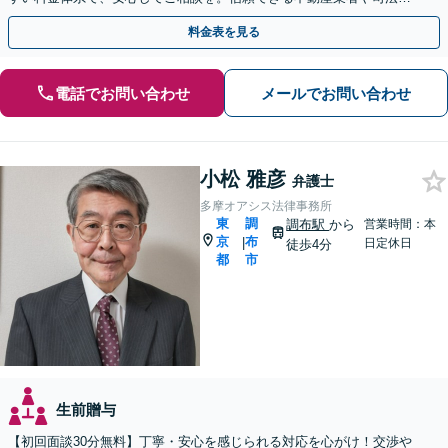
士、税理士などもご紹介可【出張相談可】【土日祝対応可】
料金表を見る
電話でお問い合わせ
メールでお問い合わせ
小松 雅彦
弁護士
多摩オアシス法律事務所
東
調
調布駅
から
営業時間：本
京
布
|
日定休日
徒歩4分
都
市
生前贈与
【初回面談30分無料】丁寧・安心を感じられる対応を心がけ！交渉や