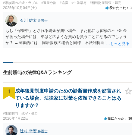
#家族間の相続トラブル
#遺産分割
#協議
#生前贈与
#相続財産調査・鑑定
2025年10月04日(土)
役にたった
1
石川 雄太
弁護士
もし「保管中」とされる現金が無い場合、また他にも多額の不正出金
があった場合には、弟はどのような責めを負うことになるのでしょう
か？ →民事的には、同居親族の場合と同様、不法利得返還請求（民法
７０３条）ないし不法行為に基づく損害賠償請求（民法７０９条）と
なります。 刑事的には、亡叔父様の生前に弟氏が管理（占有）を任さ
れていたか否かにより、横領罪（刑法２５２条１項）、ないし窃盗罪
（刑法２３５条）が成立する可能性があります。 ただ、一般的に、相
生前贈与の法律Q&Aランキング
続事案において「不正な出金による使い込み」で、刑事上の罪が認め
られるのは稀です。 むしろ今回のケースでは、先方弟氏から依頼を受
けた弁護士がいるとのことですので、まずは先方弁護士に、「保管
1
成年後見制度申請のための診断書作成を妨害され
中」の現金の所在、通帳上の各出金の用途、遺産に含むのかの別等に
ついて、問い合わせるのがよろしいかと思います。 また、相続案件
ている場合、法律家に対策を依頼できることはあ
は、追及の程度や法的に有効な主張を行えるか否かにより、結論が変
りますか？
わりうるものでございますので、一度直接弁護士にご相談されてもよ
#生前贈与
#DV・暴力
ろしいかと思います。
2020年7月22日
役にたった
30
辻村 幸宏
弁護士