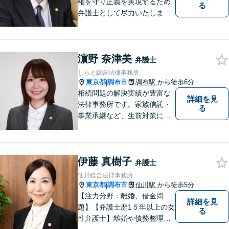
権を守り正義を実現するため
る
弁護士として尽力いたしま
す。離婚、相続、交通事故な
どお気軽にご相談ください。
濵野 奈津美
弁護士
しらと総合法律事務所
東京都
調布市
調布駅
から徒歩6分
|
相続問題の解決実績が豊富な
詳細を見
法律事務所です。家族信託・
る
事業承継など、生前対策にも
幅広く対応しています。【オ
ンライン面談対応】
伊藤 真樹子
弁護士
仙川総合法律事務所
東京都
調布市
仙川駅
から徒歩5分
|
【注力分野：離婚、借金問
詳細を見
題】【弁護士歴1５年以上の女
る
性弁護士】離婚や債務整理