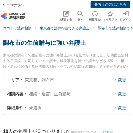
弁護士の方はこちら
ココナラへ
投稿する
探す
閲覧履歴
マイリスト
ログイン
ココナラ法律相談
東京都で法律相談できる弁護士
調布市で法律相談で
調布市の生前贈与に強い弁護士
東京都の調布市で生前贈与に強い弁護士が10名見つかりました。初回面談無料
や休日面談に対応している弁護士、解決事例を持つ弁護士なども掲載中。相
続・遺言に関係する家族間の相続トラブルや認知症の相続、遺産分割等の細か
な分野での絞り込み検索もでき便利です。特に調布武蔵野の森法律事務所の安
川 愼二弁護士やしらと総合法律事務所の白土 文也弁護士、リバーストーン法律
エリア
東京都、調布市
変更
事務所の石川 雄太弁護士のプロフィール情報や弁護士費用、強みなどが注目さ
れています。『調布市で土日や夜間に発生した生前贈与のトラブルを今すぐに
相談内容
相続・遺言、生前贈与
変更
弁護士に相談したい』『生前贈与のトラブル解決の実績豊富な近くの弁護士を
検索したい』『初回相談無料で生前贈与を法律相談できる調布市内の弁護士に
相談予約したい』などでお困りの相談者さんにおすすめです。
詳細条件
未選択
変更
10
人の弁護士が見つかりました
(検索結果について詳しくは
こちら
)