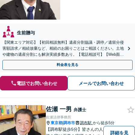
生前贈与
【関東エリア対応】【初回相談無料】遺産分割協議・調停／遺留分侵
害額請求／相続放棄など、相続のお困りごとはご相談ください。土地
や建物の遺産分割にも解決実績多数あり。【電話相談可】【Web面談
可】遺言書作成や財産の整理など生前対策もサポート
料金表を見る
電話でお問い合わせ
メールでお問い合わせ
佐瀬 一男
弁護士
佐瀬法律事務所
東京都
調布市
調布駅
から徒歩5分
|
【調布駅徒歩5分】皆さんの人
詳細を見