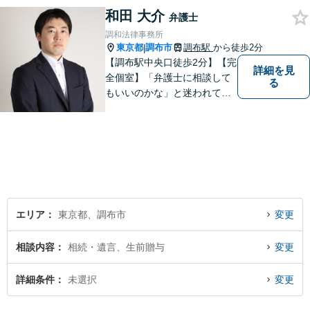
和田 大介
弁護士
調和法律事務所
東京都
調布市
調布駅
から徒歩2分
|
【調布駅中央口徒歩2分】【完
詳細を見
全個室】「弁護士に相談して
る
もいいのかな」と迷われてい
る方は私にご相談ください。
ご依頼者様のお話を丁寧に聞
き、的確なアドバイスで「不
安」を「安心」に変えられる
よう尽力いたします。
エリア
東京都、調布市
変更
相談内容
相続・遺言、生前贈与
変更
詳細条件
未選択
変更