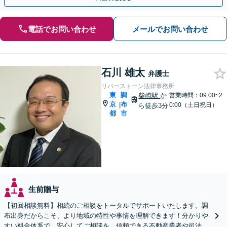
電話でお問い合わせ
メールでお問い合わせ
石川 雄太
弁護士
リバーストーン法律事務所
東
調
柴崎駅
か
営業時間：09:00~2
京
布
|
0:00（土日祝日）
ら徒歩3分
都
市
生前贈与
【初回相談無料】相続のご相談をトータルでサポートいたします。調
布出身だからこそ、より地域の特性や事情を理解できます！分かりや
すい料金体系で、安心してご相談を。信頼できる不動産業者や司法書