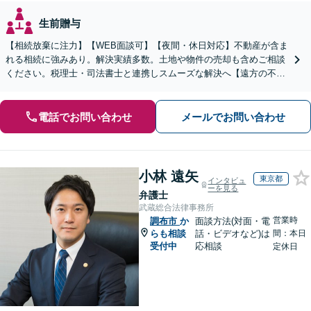
生前贈与
【相続放棄に注力】【WEB面談可】【夜間・休日対応】不動産が含ま
れる相続に強みあり。解決実績多数。土地や物件の売却も含めご相談
ください。税理士・司法書士と連携しスムーズな解決へ【遠方の不動
産もご相談ください】【初回相談30分1000円】
電話でお問い合わせ
メールでお問い合わせ
小林 遠矢
東京都
インタビュ
ーを見る
弁護士
武蔵総合法律事務所
営業時
調布市
か
面談方法(対面・電
らも相談
話・ビデオなど)は
間：本日
受付中
応相談
定休日