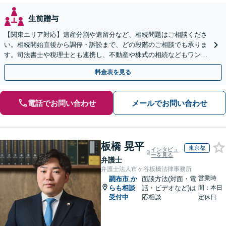
生前贈与
【関東エリア対応】遺産分割や遺留分など、相続問題はご相談くださ
い。相続開始直後から調停・訴訟まで、どの段階のご相談でも承りま
す。司法書士や税理士とも連携し、不動産や株式の相続などもワンス
トップで対応可能。遺言書作成や事業承継のご相談にも対応
料金表を見る
電話でお問い合わせ
メールでお問い合わせ
板橋 晃平
東京都
インタビュ
ーを見る
弁護士
弁護士法人市ヶ谷板橋法律事務所
営業時
調布市
か
面談方法(対面・電
らも相談
話・ビデオなど)は
間：本日
受付中
応相談
定休日