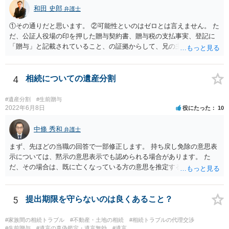
和田 史郎
弁護士
①その通りだと思います。 ②可能性といのはゼロとは言えません。 た
だ、公証人役場の印を押した贈与契約書、贈与税の支払事実、登記に
「贈与」と記載されていること、の証拠からして、兄の主張は通らな
いようには思います。 ③④その通りだと思います。 話し合いで折り合
わなければ、遺産分割調停を申し立てて進めるのがベターのような気
がしますね。
4
相続についての遺産分割
#遺産分割
#生前贈与
2022年6月8日
役にたった
10
中條 秀和
弁護士
まず、先ほどの当職の回答で一部修正します。 持ち戻し免除の意思表
示については、黙示の意思表示でも認められる場合があります。 た
だ、その場合は、既に亡くなっている方の意思を推定することになり
ますので、なかなか立証のハードルは高いと思われます。それゆえ、
持ち戻し免除の意思表示は書面で明確にしておいていただくべきとい
う結論は変わりません。 誤解を与えるような回答でした。失礼しまし
5
提出期限を守らないのは良くあること？
た。 文言については、「〇〇に対する生前贈与による特別受益の持ち
戻しをすべて免除する」というのがオーソドックスなものですが、ご
#家族間の相続トラブル
#不動産・土地の相続
#相続トラブルの代理交渉
心配ならば、弁護士のところに行って、特別受益となりそうな贈与に
#生前贈与
#遺言の真偽鑑定・遺言無効
#遺言