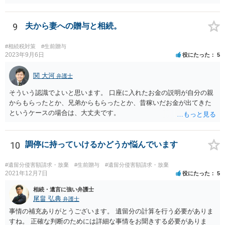
着手金は、前の弁護士が倒れるまでにやった仕事に応じて清算する義
務があると思います。 倒れた弁護士が所属する弁護士会に相談さ
れた方がよいと思います。 倒れた弁護士は脳梗塞で倒れたようで
9
夫から妻への贈与と相続。
すが、 判断能力があり、復代理を倒れた弁護士の判断で復代理を
選任したのか 即ち、復代理人の選任は有効なのかという問題もあ
#相続税対策
#生前贈与
ると思います。
2023年9月6日
役にたった
5
関 大河
弁護士
そういう認識でよいと思います。 口座に入れたお金の説明が自分の親
からもらったとか、兄弟からもらったとか、昔稼いだお金が出てきた
というケースの場合は、大丈夫です。
10
調停に持っていけるかどうか悩んでいます
#遺留分侵害額請求・放棄
#生前贈与
#遺留分侵害額請求・放棄
2021年12月7日
役にたった
5
相続・遺言に強い弁護士
尾畠 弘典
弁護士
事情の補充ありがとうございます。 遺留分の計算を行う必要がありま
すね。 正確な判断のためには詳細な事情をお聞きする必要がありま