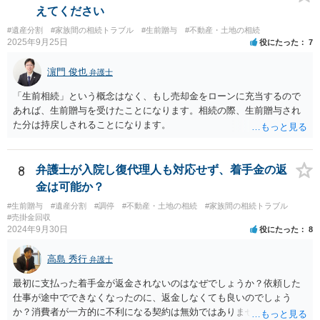
・生存中はあなたの生活費・介護費に優先充当 ・残余を友人や慈善団
えてください
体へ と使途を厳格に指定。相続ではなく信託帰属になるため、子の関
#遺産分割
#家族間の相続トラブル
#生前贈与
#不動産・土地の相続
与を大きく排除できます。 ②遺言＋生命保険の組合せ 生活資金は手元
2025年9月25日
役にたった
7
に残し、余剰資金で受取人を友人・団体にした保険を活用。保険金は
相続財産とは別枠で、遺留分対策にも有効と思われます。 ③負担付死
濵門 俊也
弁護士
因贈与 「介護・見守り等を条件に、死亡時に財産を渡す」契約。条件
不履行なら無効にでき、老後の安心を担保できます。 ④ 寄附予約＋解
「生前相続」という概念はなく、もし売却金をローンに充当するので
除条件 慈善団体への寄附を予約しつつ、資金不足時は解除できる条項
あれば、生前贈与を受けたことになります。相続の際、生前贈与され
を設定。 などがあり得るかと思われます。
た分は持戻しされることになります。
8
弁護士が入院し復代理人も対応せず、着手金の返
金は可能か？
#生前贈与
#遺産分割
#調停
#不動産・土地の相続
#家族間の相続トラブル
#売掛金回収
2024年9月30日
役にたった
8
高島 秀行
弁護士
最初に支払った着手金が返金されないのはなぜでしょうか？依頼した
仕事が途中でできなくなったのに、返金しなくても良いのでしょう
か？消費者が一方的に不利になる契約は無効ではありませんか？