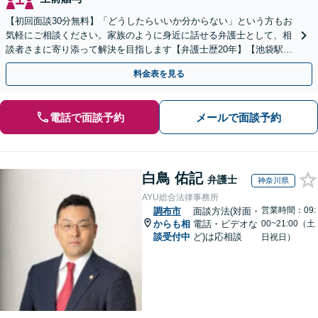
【初回面談30分無料】「どうしたらいいか分からない」という方もお
気軽にご相談ください。家族のように身近に話せる弁護士として、相
談者さまに寄り添って解決を目指します【弁護士歴20年】【池袋駅5
分】
料金表を見る
電話で面談予約
メールで面談予約
白鳥 佑記
弁護士
神奈川県
AYU総合法律事務所
営業時間：09:
調布市
面談方法(対面・
からも相
電話・ビデオな
00~21:00（土
談受付中
ど)は応相談
日祝日）