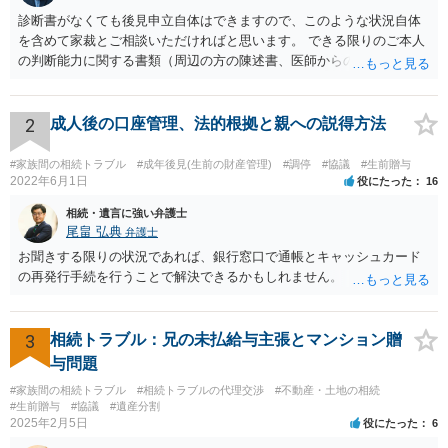
診断書がなくても後見申立自体はできますので、このような状況自体
を含めて家裁とご相談いただければと思います。 できる限りのご本人
の判断能力に関する書類（周辺の方の陳述書、医師からの聴取書等）
を整え、家裁の鑑定を経る前提で鑑定費用の予納金を用意し、申立て
をしていただければそこから先は進むのではないかと存じます。 ま
た、Aさんの意向を酌みすぎるあまりに後見申立ができない状況にして
2
成人後の口座管理、法的根拠と親への説得方法
いる施設の問題もありますので、当該地域の地域包括支援センターに
ご相談されるのもひとつの方法です。
#家族間の相続トラブル
#成年後見(生前の財産管理)
#調停
#協議
#生前贈与
2022年6月1日
役にたった
16
相続・遺言に強い弁護士
尾畠 弘典
弁護士
お聞きする限りの状況であれば、銀行窓口で通帳とキャッシュカード
の再発行手続を行うことで解決できるかもしれません。
3
相続トラブル：兄の未払給与主張とマンション贈
与問題
#家族間の相続トラブル
#相続トラブルの代理交渉
#不動産・土地の相続
#生前贈与
#協議
#遺産分割
2025年2月5日
役にたった
6