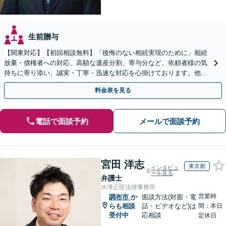
生前贈与
【関東対応】【初回相談無料】「後悔のない相続実現のために」相続
放棄・債権者への対応、高額な遺産分割、寄与分など、依頼者様の気
持ちに寄り添い、誠実・丁寧・迅速な対応を心掛けております。他士
業とも連携し円滑な相続を目指します【夜間相談可】
料金表を見る
電話で面談予約
メールで面談予約
宮田 洋志
東京都
インタビュ
ーを見る
弁護士
水津正臣法律事務所
営業時
調布市
か
面談方法(対面・電
らも相談
話・ビデオなど)は
間：本日
受付中
応相談
定休日