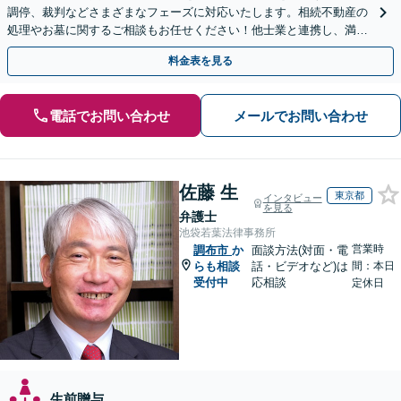
調停、裁判などさまざまなフェーズに対応いたします。相続不動産の
処理やお墓に関するご相談もお任せください！他士業と連携し、満足
度の高い相続の実現を目指します【弁護士歴40年以上】
料金表を見る
電話でお問い合わせ
メールでお問い合わせ
佐藤 生
東京都
インタビュー
を見る
弁護士
池袋若葉法律事務所
営業時
調布市
か
面談方法(対面・電
らも相談
話・ビデオなど)は
間：本日
受付中
応相談
定休日
生前贈与