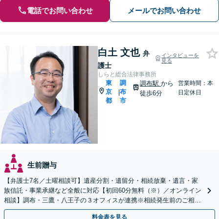
電話でお問い合わせ
メールでお問い合わせ
白土 文也
弁
インタビューを
見る
護士
しらと総合法律事務所
東
調
調布駅
から
営業時間：本
京
布
|
日定休日
徒歩6分
都
市
生前贈与
【弁護士7名／土曜相談可】遺産分割・遺留分・相続放棄・遺言・家
族信託・事業承継など全般に対応【初回60分無料（※）／オンライン
相談】調布・三鷹・八王子の３オフィスが連携※相続発生前のご相談
など有料相談になるものもございます
料金表を見る