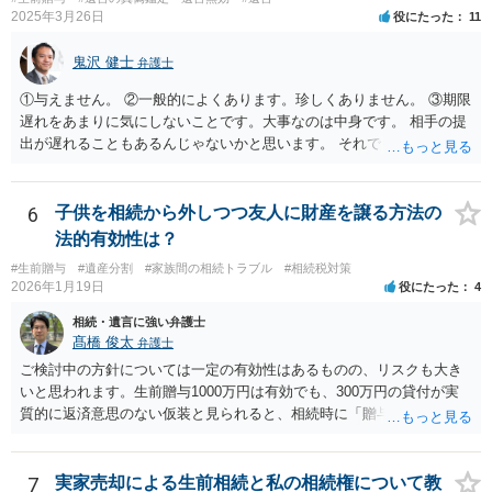
2025年3月26日
役にたった
11
ついて説明した上で、適切な文言についてご相談してみてはいかがで
しょうか。
鬼沢 健士
弁護士
①与えません。 ②一般的によくあります。珍しくありません。 ③期限
遅れをあまりに気にしないことです。大事なのは中身です。 相手の提
出が遅れることもあるんじゃないかと思います。 それでもあなた有利
にはなりません。
6
子供を相続から外しつつ友人に財産を譲る方法の
法的有効性は？
#生前贈与
#遺産分割
#家族間の相続トラブル
#相続税対策
2026年1月19日
役にたった
4
相続・遺言に強い弁護士
髙橋 俊太
弁護士
ご検討中の方針については一定の有効性はあるものの、リスクも大き
いと思われます。生前贈与1000万円は有効でも、300万円の貸付が実
質的に返済意思のない仮装と見られると、相続時に「贈与」と評価さ
れ、子から遺留分侵害額請求を受ける可能性があります。 その他の方
法として考えられるものとしては、 ①信託（家族信託・目的信託） 財
産を信託口に移し、受託者（信頼できる友人や専門職）に管理させ、
7
実家売却による生前相続と私の相続権について教