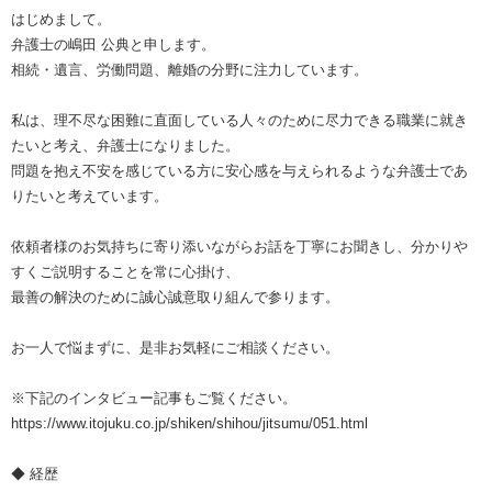
はじめまして。
弁護士の嶋田 公典と申します。
相続・遺言、労働問題、離婚の分野に注力しています。
私は、理不尽な困難に直面している人々のために尽力できる職業に就き
たいと考え、弁護士になりました。
問題を抱え不安を感じている方に安心感を与えられるような弁護士であ
りたいと考えています。
依頼者様のお気持ちに寄り添いながらお話を丁寧にお聞きし、分かりや
すくご説明することを常に心掛け、
最善の解決のために誠心誠意取り組んで参ります。
お一人で悩まずに、是非お気軽にご相談ください。
※下記のインタビュー記事もご覧ください。
https://www.itojuku.co.jp/shiken/shihou/jitsumu/051.html
◆ 経歴