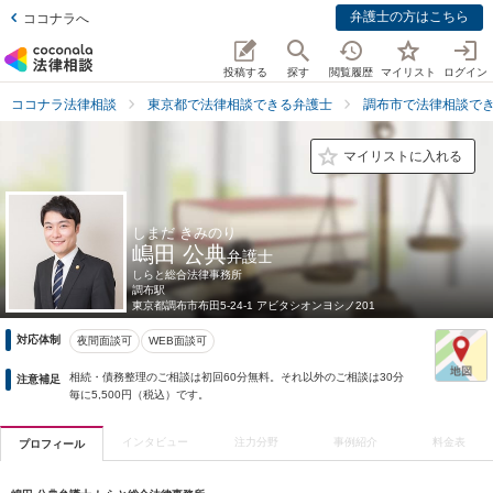
弁護士の方はこちら
ココナラへ
投稿する
探す
閲覧履歴
マイリスト
ログイン
ココナラ法律相談
東京都で法律相談できる弁護士
調布市で法律相談で
マイリストに入れる
しまだ きみのり
嶋田 公典
弁護士
しらと総合法律事務所
調布駅
東京都
調布市布田5-24-1 アビタシオンヨシノ201
対応体制
夜間面談可
WEB面談可
相続・債務整理のご相談は初回60分無料。それ以外のご相談は30分
注意補足
毎に5,500円（税込）です。
インタビュー
注力分野
事例紹介
料金表
プロフィール