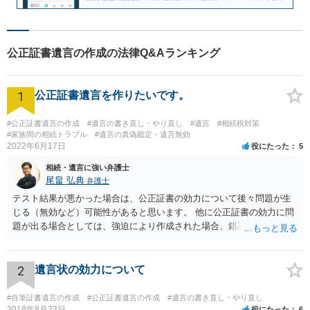
公正証書遺言の作成の法律Q&Aランキング
1
公正証書遺言を作りたいです。
#公正証書遺言の作成
#遺言の書き直し・やり直し
#遺言
#相続税対策
#家族間の相続トラブル
#遺言の真偽鑑定・遺言無効
2022年6月17日
役にたった
5
相続・遺言に強い弁護士
尾畠 弘典
弁護士
テスト結果が悪かった場合は、公正証書の効力について後々問題が生
じる（無効など）可能性があると思います。 他に公正証書の効力に問
題が出る場合としては、強迫により作成された場合、錯誤（勘違い）
の場合などがあります。 遺言の対象となる財産の多寡などにもよりま
すが、弁護士に作成を依頼する場合は、１０～数十万円程度になるケ
ースが多いと思います。 報酬体系は、弁護士ごとに異なりますので一
2
遺言状の効力について
律の基準はありません。
#自筆証書遺言の作成
#公正証書遺言の作成
#遺言の書き直し・やり直し
2018年8月23日
役にたった
6