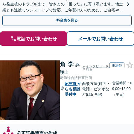
ら発生後のトラブルまで、皆さまの「困った」に寄り添います。他士
業とも連携しワンストップで対応。ご年配の方のために、ご自宅やご
近所への出張相談も実施【秘密厳守｜休日・夜間相談可】
料金表を見る
電話でお問い合わせ
メールでお問い合わせ
角 学
弁
東京都
インタビューを
見る
護士
葛飾総合法律事務所
営業時間：0
昭島市
か
面談方法(対面・
らも相談
電話・ビデオな
9:00~18:00
受付中
ど)は応相談
（平日）
公正証書遺言の作成