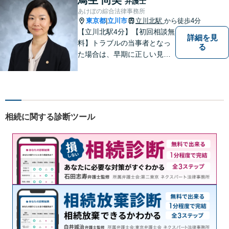
弁護士
あけぼの綜合法律事務所
東京都
立川市
立川北駅
から徒歩4分
|
【立川北駅4分】【初回相談無
詳細を見
料】トラブルの当事者となっ
る
た場合は、早期に正しい見通
しを持って冷静に対処をする
ことが、次のステージをより
良いものにするために最も重
要な準備です。お困りの方は
ぜひご相談ください。
相続に関する診断ツール