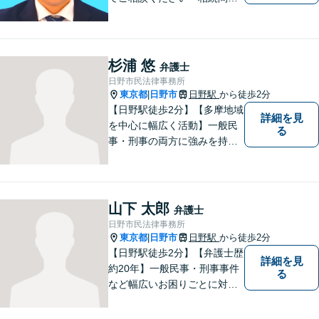
題：不動産相続、株式の相
続、遺留分侵害額請求、遺言
書作成など」「インターネッ
ト：誹謗中傷の削除、発信者
杉浦 悠
弁護士
情報開示請求、名誉毀損によ
日野市民法律事務所
る損害賠償、企業や飲食店の
東京都
日野市
日野駅
から徒歩2分
|
風評被害対策など」
【日野駅徒歩2分】【多摩地域
詳細を見
を中心に幅広く活動】一般民
る
事・刑事の両方に強みを持つ
弁護士。依頼者様1人1人に寄
り添って、最適な道へと導き
ます。法律問題は身近なもの
です。まずはお気軽にご相談
山下 太郎
弁護士
ください。【子連れ相談OK】
日野市民法律事務所
東京都
日野市
日野駅
から徒歩2分
|
【日野駅徒歩2分】【弁護士歴
詳細を見
約20年】一般民事・刑事事件
る
など幅広いお困りごとに対応
可能。建築紛争や原発事故な
どの複雑な問題にも積極的に