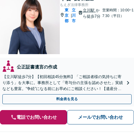
もえぎ法律事務所
東
立
立川駅
か
営業時間：10:00~1
京
川
|
7:30（平日）
ら徒歩7分
都
市
公正証書遺言の作成
【立川駅徒歩7分】【初回相談45分無料】「ご相談者様の気持ちに寄
り添う」を大事に。事務所として「寄与分の主張を認めさせた」実績
なども豊富。“争続”になる前にお早めにご相談ください！【遺産分割
／遺留分侵害額請求／相続放棄／生前贈与／遺言作成】
料金表を見る
電話でお問い合わせ
メールでお問い合わせ