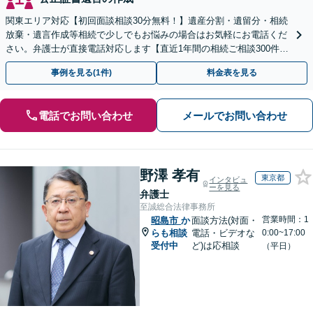
関東エリア対応【初回面談相談30分無料！】遺産分割・遺留分・相続
放棄・遺言作成等相続で少しでもお悩みの場合はお気軽にお電話くだ
さい。弁護士が直接電話対応します【直近1年間の相続ご相談300件以
上！＆相続の著書・セミナー多数】弁護士複数所属
事例を見る(1件)
料金表を見る
電話でお問い合わせ
メールでお問い合わせ
野澤 孝有
東京都
インタビュ
ーを見る
弁護士
至誠総合法律事務所
営業時間：1
昭島市
か
面談方法(対面・
らも相談
電話・ビデオな
0:00~17:00
受付中
ど)は応相談
（平日）