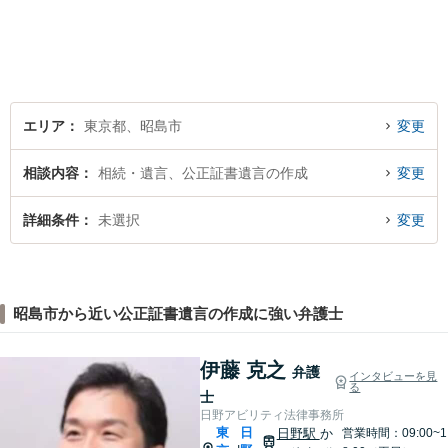
に立った実践的な法的アドバ
イスをご提供します。
エリア
東京都、昭島市
変更
相談内容
相続・遺言、公正証書遺言の作成
変更
詳細条件
未選択
変更
昭島市から近い公正証書遺言の作成に強い弁護士
伊藤 克之
弁護
インタビューを見
る
士
日野アビリティ法律事務所
東
日
日野駅
か
営業時間：09:00~1