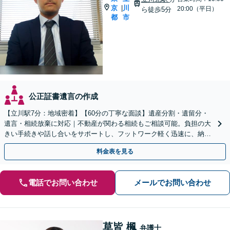
京
川
|
20:00（平日）
ら徒歩5分
都
市
公正証書遺言の作成
【立川駅7分：地域密着】【60分の丁寧な面談】遺産分割・遺留分・
遺言・相続放棄に対応｜不動産が関わる相続もご相談可能。負担の大
きい手続きや話し合いをサポートし、フットワーク軽く迅速に、納得
できる解決を目指します【電話・WEB相談可】
料金表を見る
電話でお問い合わせ
メールでお問い合わせ
草皆 楓
弁護士