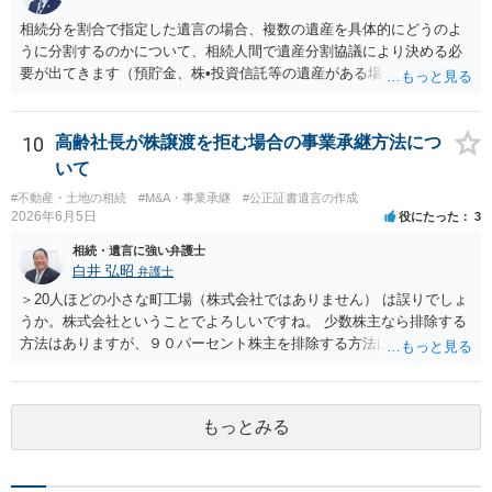
ある可能性がある場合、守秘義務や本人意思確認の観点から、委任状
があるとしても直ちに内容を開示しないこともあり得ます。 公正証書
相続分を割合で指定した遺言の場合、複数の遺産を具体的にどうのよ
遺言が作成済みである場合でも、生前にその存在や内容を誰に開示す
うに分割するのかについて、相続人間で遺産分割協議により決める必
るかは、基本的には遺言者本人の意思による問題です。まずは、母親
要が出てきます（預貯金、株•投資信託等の遺産がある場合に、どの遺
本人から弁護士に対し、「娘に進捗状況及び公正証書遺言の作成有
産についても相続分の割合で分けるのか、預貯金はある相続人に、株•
無・内容について説明してよい」旨を明確に伝えてもらい、委任状の
投資信託は他の相続人にというような分け方をするのか等について
写しを添付して、期限を区切って書面で回答を求めることが考えられ
は、相続人間で遺産分割協議により決める必要があります）。
10
高齢社長が株譲渡を拒む場合の事業承継方法につ
ます。それでも回答がない場合には、母親本人の意思能力や真意、兄
いて
による不当な関与の有無も含めて、別の弁護士に資料（遺言書案、委
#不動産・土地の相続
#M&A・事業承継
#公正証書遺言の作成
任状、母親の発言内容、弁護士との連絡履歴、兄とのやり取り等）を
2026年6月5日
役にたった
3
示して相談した方がよいように思います。
相続・遺言に強い弁護士
白井 弘昭
弁護士
＞20人ほどの小さな町工場（株式会社ではありません） は誤りでしょ
うか。株式会社ということでよろしいですね。 少数株主なら排除する
方法はありますが、９０パーセント株主を排除する方法は現実的にあ
りません。 事業承継や株譲渡を進めるには、社員全員で本人を説得す
るか、家族を説得して承継させるかしかないでしょう。 また、出資者
がいれば、全員で会社を辞めて新たな会社を立ち上げることも考えら
もっとみる
れます。 それか、しばらく我慢して、社長が没した後に相続人から承
継させるしかないように思えます。 私見ながらご参考まで。