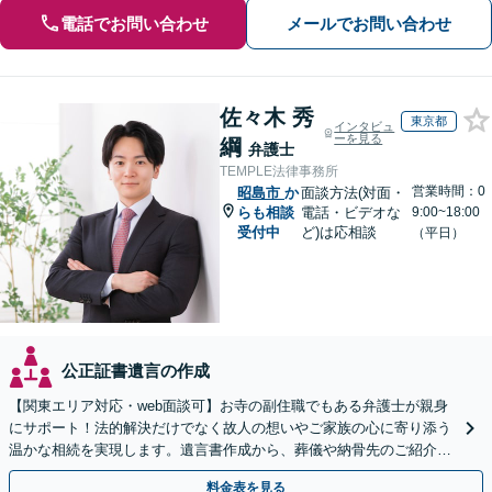
電話でお問い合わせ
メールでお問い合わせ
佐々木 秀
東京都
インタビュ
ーを見る
綱
弁護士
TEMPLE法律事務所
営業時間：0
昭島市
か
面談方法(対面・
らも相談
電話・ビデオな
9:00~18:00
受付中
ど)は応相談
（平日）
公正証書遺言の作成
【関東エリア対応・web面談可】お寺の副住職でもある弁護士が親身
にサポート！法的解決だけでなく故人の想いやご家族の心に寄り添う
温かな相続を実現します。遺言書作成から、葬儀や納骨先のご紹介な
どご家族の負担をワンストップで軽減。【初回相談無料】
料金表を見る