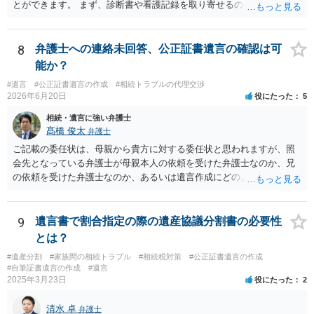
とができます。 まず、診断書や看護記録を取り寄せるのが重要となり
ます。 ご自分で取り寄せるか、弁護士に取り寄せてもらうかしたらよ
いと思います。
8
弁護士への連絡未回答、公正証書遺言の確認は可
能か？
#遺言
#公正証書遺言の作成
#相続トラブルの代理交渉
2026年6月20日
役にたった
5
相続・遺言に強い弁護士
髙橋 俊太
弁護士
ご記載の委任状は、母親から貴方に対する委任状と思われますが、照
会先となっている弁護士が母親本人の依頼を受けた弁護士なのか、兄
の依頼を受けた弁護士なのか、あるいは遺言作成にどのような立場で
関与しているのかによって、説明を求められる範囲は変わり得るもの
と思われます。 仮に、その弁護士が母親本人から依頼を受けているの
であれば、母親本人に対する報告義務が問題となります。母親が貴方
9
遺言書で割合指定の際の遺産協議分割書の必要性
に一任する旨を明確に伝えており、委任状の内容にも、弁護士との連
とは？
絡、進捗確認、公正証書遺言の作成有無や控えの確認等が含まれてい
#遺産分割
#家族間の相続トラブル
#相続税対策
#公正証書遺言の作成
るのであれば、貴方から進捗状況等の説明を求める余地はあります。
#自筆証書遺言の作成
#遺言
他方で、その弁護士が兄の依頼を受けた弁護士である場合には、兄の
2025年3月23日
役にたった
2
代理人という立場になりますので、貴方や母親に対して当然に進捗状
況を報告する義務があるとは限りません。また、親族間で利害対立が
清水 卓
弁護士