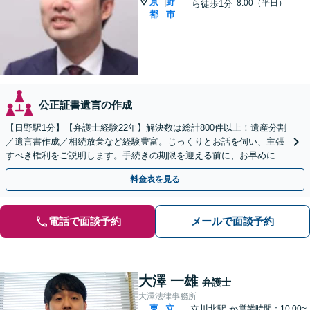
京
野
|
8:00（平日）
ら徒歩1分
都
市
公正証書遺言の作成
【日野駅1分】【弁護士経験22年】解決数は総計800件以上！遺産分割
／遺言書作成／相続放棄など経験豊富。じっくりとお話を伺い、主張
すべき権利をご説明します。手続きの期限を迎える前に、お早めにご
相談ください【初回相談無料】【オンライン相談可】
料金表を見る
電話で面談予約
メールで面談予約
大澤 一雄
弁護士
大澤法律事務所
東
立
立川北駅
か
営業時間：10:00~