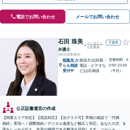
電話でお問い合わせ
メールでお問い合わせ
石田 珠美
千葉県
インタビュ
ーを見る
弁護士
Sfil法律事務所
営業時間：0
昭島市
か
面談方法(対面・
らも相談
電話・ビデオな
0:00~23:59
受付中
ど)は応相談
（平日）
公正証書遺言の作成
【関東エリア対応】【英語対応】【法テラス可】早期の相談で「円満
相続」実現へ！国際相続／デジタル遺産など幅広く対応。あなたの主
張をしっかり伝え、全員が納得できる解決を目指します。ソーシャル