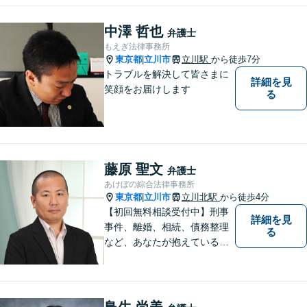
取り組んでおります。一つひ
とつの問題に真剣に向き合
中澤 哲也
弁護士
い、最善の解決を目指しま
もえぎ法律事務所
す。
東京都
立川市
立川駅
から徒歩7分
|
トラブルを解決して皆さまに
詳細を見
笑顔をお届けします
る
藤原 聖文
弁護士
あけぼの綜合法律事務所
東京都
立川市
立川北駅
から徒歩4分
|
【初回無料相談受付中】刑事
詳細を見
事件、離婚、相続、債務整理
る
など、あなたが抱えている問
題の解決をサポートします。
鳥生 尚美