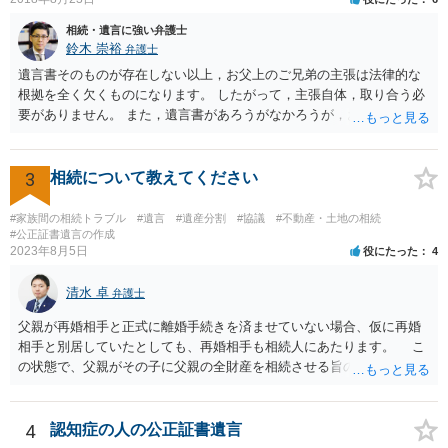
相続・遺言に強い弁護士
鈴木 崇裕
弁護士
遺言書そのものが存在しない以上，お父上のご兄弟の主張は法律的な
根拠を全く欠くものになります。 したがって，主張自体，取り合う必
要がありません。 また，遺言書があろうがなかろうが，お父上のご兄
弟と面会しなければならない義務はもともとありません。 峰岸先生の
ご回答にもありますが， 代理人弁護士をたてて，その弁護士から相手
方に対して， ・相続に関する主張は法的根拠がなく，一切応じないこ
3
相続について教えてください
と ・今後一切の連絡をしてこないでほしいこと ・連絡を継続してくる
ようであれば警察への通報や法的措置も辞さないこと などを記載した
#家族間の相続トラブル
#遺言
#遺産分割
#協議
#不動産・土地の相続
書面を発送してもらうことがよろしいように思います。
#公正証書遺言の作成
2023年8月5日
役にたった
4
清水 卓
弁護士
父親が再婚相手と正式に離婚手続きを済ませていない場合、仮に再婚
相手と別居していたとしても、再婚相手も相続人にあたります。 こ
の状態で、父親がその子に父親の全財産を相続させる旨の公正証書遺
言を残した場合、一旦は子が父親の全財産を相続することになります
が、再婚相手の遺留分を侵害しているため、再婚相手から相続人
（子）に対して遺留分侵害額請求権が行使される可能性があります。
4
認知症の人の公正証書遺言
お悩みのようであれば、問題の当事者であるお父様本人がお住まい