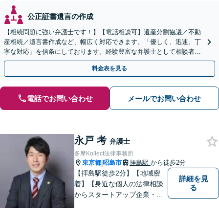
公正証書遺言の作成
【相続問題に強い弁護士です！】【電話相談可】遺産分割協議／不動
産相続／遺言書作成など、幅広く対応できます。「優しく、迅速、丁
寧な対応」を信条にしております。経験豊富な弁護士として相談者様
のため全力を尽くします。お気軽にご相談ください。
料金表を見る
電話でお問い合わせ
メールでお問い合わせ
永戸 考
弁護士
多摩Kollect法律事務所
東京都
昭島市
拝島駅
から徒歩2分
|
【拝島駅徒歩2分】【地域密
詳細を見
着】【身近な個人の法律相談
る
からスタートアップ企業・中
小企業の法務全般に強み】
【英語対応可能】経営者視点