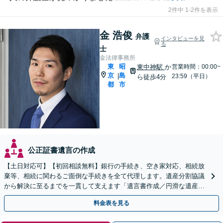
2件中 1-2件を表示
金 浩俊
弁護
インタビューを見
る
士
金法律事務所
東
昭
東中神駅
か
営業時間：00:00~
京
島
|
23:59（平日）
ら徒歩4分
都
市
公正証書遺言の作成
【土日対応可】【初回相談無料】銀行の手続き、空き家対応、相続放
棄等、相続に関わるご面倒な手続きを全て代理します。遺産分割協議
から解決に至るまでを一貫して支えます「遺言書作成／円滑な遺産分
割を」「家族信託／信頼できる家族に財産管理を任せる」
料金表を見る