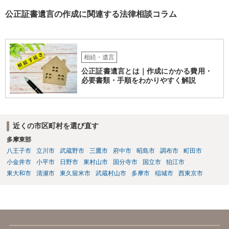
公正証書遺言の作成に関連する法律相談コラム
相続・遺言
公正証書遺言とは｜作成にかかる費用・
必要書類・手順をわかりやすく解説
近くの市区町村を選び直す
多摩東部
八王子市
立川市
武蔵野市
三鷹市
府中市
昭島市
調布市
町田市
小金井市
小平市
日野市
東村山市
国分寺市
国立市
狛江市
東大和市
清瀬市
東久留米市
武蔵村山市
多摩市
稲城市
西東京市