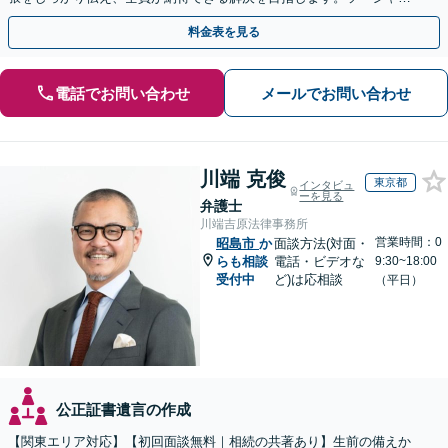
ワーカー兼司法書士と連携【WEB面談可｜24時間受付】
料金表を見る
電話でお問い合わせ
メールでお問い合わせ
川端 克俊
東京都
インタビュ
ーを見る
弁護士
川端吉原法律事務所
営業時間：0
昭島市
か
面談方法(対面・
らも相談
電話・ビデオな
9:30~18:00
受付中
ど)は応相談
（平日）
公正証書遺言の作成
【関東エリア対応】【初回面談無料｜相続の共著あり】生前の備えか