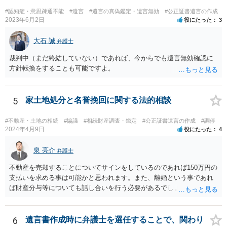
の地域等の弁護士に直接相談してみるのが望ましいように思います。
#認知症・意思疎通不能
#遺言
#遺言の真偽鑑定・遺言無効
#公正証書遺言の作成
【参考】民法 （遺留分侵害額の請求） 第千四十六条 遺留分権利者及
2023年6月2日
役にたった
3
びその承継人は、受遺者（特定財産承継遺言により財産を承継し又は
相続分の指定を受けた相続人を含む。以下この章において同じ。）又
大石 誠
弁護士
は受贈者に対し、遺留分侵害額に相当する金銭の支払を請求すること
裁判中（まだ終結していない）であれば、今からでも遺言無効確認に
ができる。
方針転換をすることも可能ですよ。
5
家土地処分と名誉挽回に関する法的相談
#不動産・土地の相続
#協議
#相続財産調査・鑑定
#公正証書遺言の作成
#調停
2024年4月9日
役にたった
4
泉 亮介
弁護士
不動産を売却することについてサインをしているのであれば150万円の
支払いを求める事は可能かと思われます。また、離婚という事であれ
ば財産分与等についても話し合いを行う必要があるでしょう。 細かい
事情をお伺いする必要もあるかと思われますので、一度お近くの弁護
士事務所へご相談されると良いでしょう。
6
遺言書作成時に弁護士を選任することで、関わり