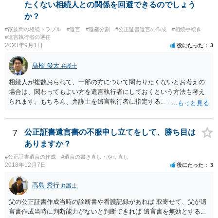
たくない相続人との関係を回避できるのでしょう
か？
#家族間の相続トラブル
#遺言
#遺産分割
#公正証書遺言の作成
#相続手続き
#遺言執行者の選任
2023年9月1日
役にたった
3
髙橋 俊太
弁護士
相続人が複数おられて、一部の方について関わりたくないとお考えの
場合は、関わってもよい方を遺言執行者にしておくという方法も考え
られます。もちろん、弁護士を遺言執行者に指定することもできます
が、（関わってもよい）相続人を遺言執行者に指定しておいて、その
方に再委任の権限を付与しておくという方法もあります。 一度、弁護
士に直接ご相談されることをお勧めいたします。
7
公正証書遺言書の不服申し立てをして、勝ち目は
ありますか？
#公正証書遺言の作成
#遺言の書き直し・やり直し
2018年12月7日
役にたった
3
高島 秀行
弁護士
父の公正証書作成当時の診断書や看護記録があれば 取寄せて、父が遺
言書作成当時に判断能力がないと判断できれば 遺言書を無効とするこ