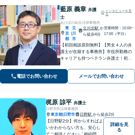
藍原 義章
弁護
インタビューを見
る
士
あけぼの綜合法律事務所
東
立
立川北駅
か
営業時間：10:00~
京
川
|
17:00（平日）
ら徒歩4分
都
市
【初回相談原則無料】【男女４人の弁
護士が在籍する事務所】市役所勤務の
キャリアも持つベテラン弁護士！初回
面談の際には、相談内容とアドバイス
をレジュメにしてご提供します。離婚
電話でお問い合わせ
メールでお問い合わせ
問題、不動産・住まい、借金、労働雇
用、企業法務など
梶原 諒平
弁護士
日野市民法律事務所
東京都
日野市
日野駅
から徒歩2分
|
【日野駅2分】何からすればよ
詳細を見
いかわからない方も、安心し
る
てご相談ください「相続問