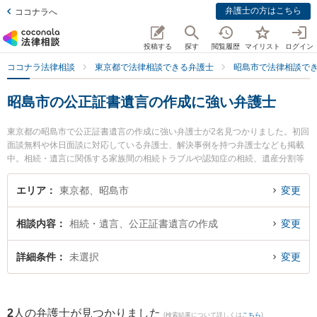
弁護士の方はこちら
ココナラへ
投稿する
探す
閲覧履歴
マイリスト
ログイン
ココナラ法律相談
東京都で法律相談できる弁護士
昭島市で法律相談で
昭島市の公正証書遺言の作成に強い弁護士
東京都の昭島市で公正証書遺言の作成に強い弁護士が2名見つかりました。初回
面談無料や休日面談に対応している弁護士、解決事例を持つ弁護士なども掲載
中。相続・遺言に関係する家族間の相続トラブルや認知症の相続、遺産分割等
の細かな分野での絞り込み検索もでき便利です。特に金法律事務所の金 浩俊弁
護士や多摩Kollect法律事務所の永戸 考弁護士のプロフィール情報や弁護士費
エリア
東京都、昭島市
変更
用、強みなどが注目されています。『昭島市で土日や夜間に発生した公正証書
遺言の作成のトラブルを今すぐに弁護士に相談したい』『公正証書遺言の作成
相談内容
相続・遺言、公正証書遺言の作成
変更
のトラブル解決の実績豊富な近くの弁護士を検索したい』『初回相談無料で公
正証書遺言の作成を法律相談できる昭島市内の弁護士に相談予約したい』など
でお困りの相談者さんにおすすめです。
詳細条件
未選択
変更
2
人の弁護士が見つかりました
(検索結果について詳しくは
こちら
)