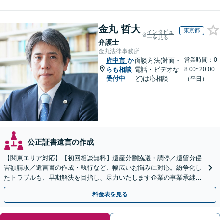
金丸 哲大
東京都
インタビュ
ーを見る
弁護士
金丸法律事務所
営業時間：0
府中市
か
面談方法(対面・
らも相談
電話・ビデオな
8:00~20:00
受付中
ど)は応相談
（平日）
公正証書遺言の作成
【関東エリア対応】【初回相談無料】遺産分割協議・調停／遺留分侵
害額請求／遺言書の作成・執行など、幅広いお悩みに対応。紛争化し
たトラブルも、早期解決を目指し、尽力いたします企業の事業承継の
お悩みもご相談ください【夜間・休日面談】【電話相談可】
料金表を見る