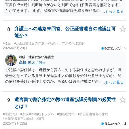
言書作成当時に判断能力がないと判断できれば 遺言書を無効とするこ
とができます。 まず、診断書や看護記録を取り寄せるのが重要となり
ます。 ご自分で取り寄せるか、弁護士に取り寄せてもらうかしたらよ
いと思います。
8
弁護士への連絡未回答、公正証書遺言の確認は可
能か？
#遺言
#公正証書遺言の作成
#相続トラブルの代理交渉
2026年6月20日
役にたった
5
相続・遺言に強い弁護士
髙橋 俊太
弁護士
ご記載の委任状は、母親から貴方に対する委任状と思われますが、照
会先となっている弁護士が母親本人の依頼を受けた弁護士なのか、兄
の依頼を受けた弁護士なのか、あるいは遺言作成にどのような立場で
関与しているのかによって、説明を求められる範囲は変わり得るもの
と思われます。 仮に、その弁護士が母親本人から依頼を受けているの
であれば、母親本人に対する報告義務が問題となります。母親が貴方
9
遺言書で割合指定の際の遺産協議分割書の必要性
に一任する旨を明確に伝えており、委任状の内容にも、弁護士との連
とは？
絡、進捗確認、公正証書遺言の作成有無や控えの確認等が含まれてい
#遺産分割
#家族間の相続トラブル
#相続税対策
#公正証書遺言の作成
るのであれば、貴方から進捗状況等の説明を求める余地はあります。
#自筆証書遺言の作成
#遺言
他方で、その弁護士が兄の依頼を受けた弁護士である場合には、兄の
2025年3月23日
役にたった
2
代理人という立場になりますので、貴方や母親に対して当然に進捗状