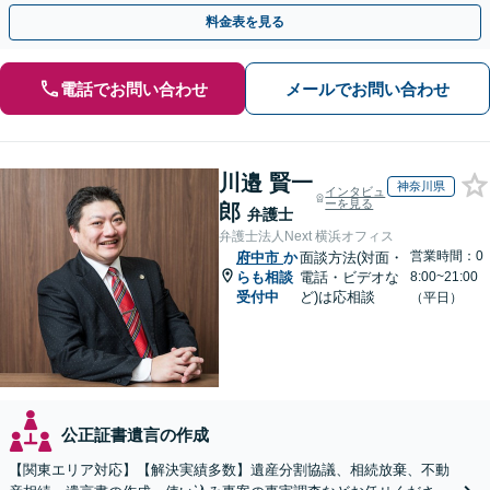
携。地元密着で、親切＆丁寧にお悩みに寄り添います。
料金表を見る
電話でお問い合わせ
メールでお問い合わせ
川邉 賢一
神奈川県
インタビュ
ーを見る
郎
弁護士
弁護士法人Next 横浜オフィス
営業時間：0
府中市
か
面談方法(対面・
らも相談
電話・ビデオな
8:00~21:00
受付中
ど)は応相談
（平日）
公正証書遺言の作成
【関東エリア対応】【解決実績多数】遺産分割協議、相続放棄、不動