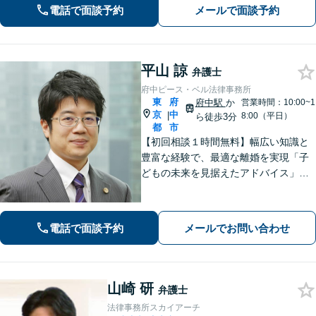
スピーディーに対処。 【夜間・休日の
電話で面談予約
メールで面談予約
対応可能】【オンライン面談可能】
平山 諒
弁護士
府中ピース・ベル法律事務所
東
府
府中駅
か
営業時間：10:00~1
京
中
|
8:00（平日）
ら徒歩3分
都
市
【初回相談１時間無料】幅広い知識と
豊富な経験で、最適な離婚を実現「子
どもの未来を見据えたアドバイス」
【子連れ相談可】【労働関係の書籍・
論文の執筆実績】企業の労働紛争、ハ
ラスメント対策措置をレクチャー。過
電話で面談予約
メールでお問い合わせ
労死・過労自殺などの問題にも精通
【府中駅3分】
山崎 研
弁護士
法律事務所スカイアーチ