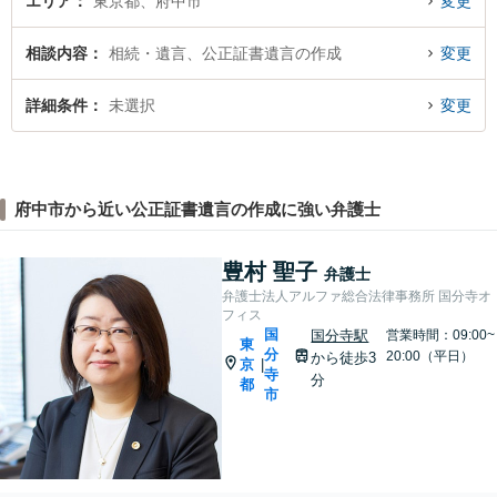
エリア
東京都、府中市
変更
相談内容
相続・遺言、公正証書遺言の作成
変更
詳細条件
未選択
変更
府中市から近い公正証書遺言の作成に強い弁護士
豊村 聖子
弁護士
弁護士法人アルファ総合法律事務所 国分寺オ
フィス
国
国分寺駅
営業時間：09:00~
東
分
20:00（平日）
から徒歩3
京
|
寺
分
都
市