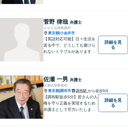
い雰囲気作りを心がけており
ますので、手遅れになる前
に、まずは気兼ねなくご相談
ください。 ご相談・ご依頼い
菅野 律哉
弁護士
ただいた際には、精一杯サポ
エゼル法律事務所
ートいたします。
東京都
小金井市
|
【英語対応可能】日々生活を
詳細を見
送る中で、どうしても避けら
る
れないトラブルがあります。
相談の中で皆様のお話をお聞
きし、法律家がお役に立てる
かどうかを一緒に考えていき
ます。 まずはお気軽にご相談
佐瀬 一男
弁護士
ください。
佐瀬法律事務所
東京都
調布市
調布駅
から徒歩5分
|
【調布駅徒歩5分】皆さんの人
詳細を見
権を守り正義を実現するため
る
弁護士として尽力いたしま
す。離婚、相続、交通事故な
どお気軽にご相談ください。