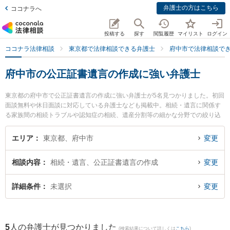
弁護士の方はこちら
ココナラへ
投稿する
探す
閲覧履歴
マイリスト
ログイン
ココナラ法律相談
東京都で法律相談できる弁護士
府中市で法律相談で
府中市の公正証書遺言の作成に強い弁護士
東京都の府中市で公正証書遺言の作成に強い弁護士が5名見つかりました。初回
面談無料や休日面談に対応している弁護士なども掲載中。相続・遺言に関係す
る家族間の相続トラブルや認知症の相続、遺産分割等の細かな分野での絞り込
み検索もでき便利です。特にあかつき府中法律事務所の金田 真明弁護士や木村
幸一法律事務所の木村 幸一弁護士、府中ピース・ベル法律事務所の平山 諒弁護
エリア
東京都、府中市
変更
士のプロフィール情報や弁護士費用、強みなどが注目されています。『府中市
で土日や夜間に発生した公正証書遺言の作成のトラブルを今すぐに弁護士に相
相談内容
相続・遺言、公正証書遺言の作成
変更
談したい』『公正証書遺言の作成のトラブル解決の実績豊富な近くの弁護士を
検索したい』『初回相談無料で公正証書遺言の作成を法律相談できる府中市内
の弁護士に相談予約したい』などでお困りの相談者さんにおすすめです。
詳細条件
未選択
変更
5
人の弁護士が見つかりました
(検索結果について詳しくは
こちら
)