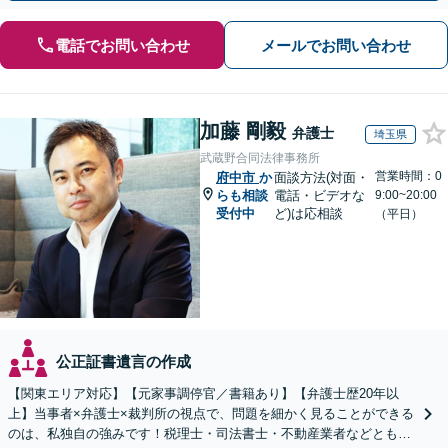
電話でお問い合わせ
メールでお問い合わせ
加藤 剛毅
弁護士
埼玉県
武蔵野合同法律事務所
営業時間：0
府中市
か
面談方法(対面・
らも相談
電話・ビデオな
9:00~20:00
受付中
ど)は応相談
（平日）
公正証書遺言の作成
【関東エリア対応】【元家事調停官／書籍あり】【弁護士歴20年以
上】当事者×弁護士×裁判所の視点で、問題を細かく見ることができる
のは、私独自の強みです！税理士・司法書士・不動産業者などとも連