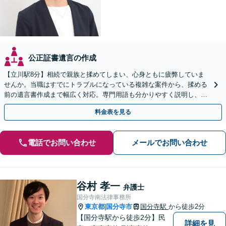
公正証書遺言の作成
【立川駅8分】相続で親族と揉めてしまい、心身ともに疲弊していま
せんか。当職はすでにトラブルになっている複雑な案件から、揉める
前の遺言書作成まで幅広く対応。専門用語も分かりやすく説明し、ご
依頼者様の心に最後まで寄り添います【web面談可】
料金表を見る
電話でお問い合わせ
メールでお問い合わせ
谷村 孝一
弁護士
国分寺南法律事務所
東京都
国分寺市
国分寺駅
から徒歩2分
|
【国分寺駅から徒歩2分】民
詳細を見