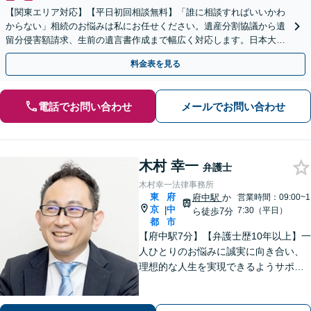
【関東エリア対応】【平日初回相談無料】「誰に相談すればいいかわ
からない」相続のお悩みは私にお任せください。遺産分割協議から遺
留分侵害額請求、生前の遺言書作成まで幅広く対応します。日本大通
り駅直結でアクセス良好。
料金表を見る
電話でお問い合わせ
メールでお問い合わせ
木村 幸一
弁護士
木村幸一法律事務所
東
府
府中駅
か
営業時間：09:00~1
京
中
|
7:30（平日）
ら徒歩7分
都
市
【府中駅7分】【弁護士歴10年以上】一
人ひとりのお悩みに誠実に向き合い、
理想的な人生を実現できるようサポー
トいたします。交通事故／企業法務／
税務訴訟など、今までの経験をもとに