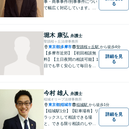
事・商事事件/刑事事件につい
る
て幅広く対応しています。ま
ずはお気軽にご相談くださ
い。
堀木 康弘
弁護士
聖蹟桜ヶ丘法律事務所
東京都
多摩市
聖蹟桜ヶ丘駅
から徒歩4分
|
【多摩市近郊】【初回相談無
詳細を見
料】【土日夜間の相談可能】1
る
日でも早く安心して毎日を過
ごせるように、まずはお気軽
にご相談ください
今村 雄人
弁護士
稲城オリーブ法律事務所
東京都
稲城市
稲城駅
から徒歩1分
|
【稲城駅1分】【駐車場有】リ
詳細を見
ラックスして相談できる場
る
と、できる限り相談のしやす