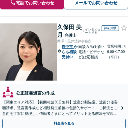
電話でお問い合わせ
メールでお問い合わせ
久保田 美
神奈川県
インタビュ
ーを見る
月
弁護士
井澤・黒井法律事務所
営業時間：0
府中市
か
面談方法(対面・
らも相談
電話・ビデオな
9:00~17:00
受付中
ど)は応相談
（平日）
公正証書遺言の作成
【関東エリア対応】【初回相談30分無料】遺産分割協議、遺留分侵害
額請求、遺言書作成など相続発生前後の包括的サポート！ご状況とご
意向を丁寧に整理し、依頼者さまにとってメリットある解決を実現で
きるよう尽力します【休日・夜間相談対応（要予約）】
料金表を見る