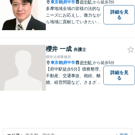
東京都
府中市
府中駅
から徒歩3分
|
多摩地域全域の皆様の法的な
詳細を見
ニーズにお応えし、微力なが
る
ら地域に貢献していきたいと
考えています。
櫻井 一成
弁護士
櫻井法律事務所
東京都
府中市
府中駅
から徒歩5分
|
【府中駅徒歩5分】債務整理、
詳細を見
不動産、交通事故、相続、離
る
婚、経営問題など。さまざま
な法律トラブルに関するお悩
みに丁寧に対応いたします。
依頼者さまの状況を十分にヒ
アリングし、あらゆる観点か
ら解決策をご提案します。お
気軽にご相談ください。