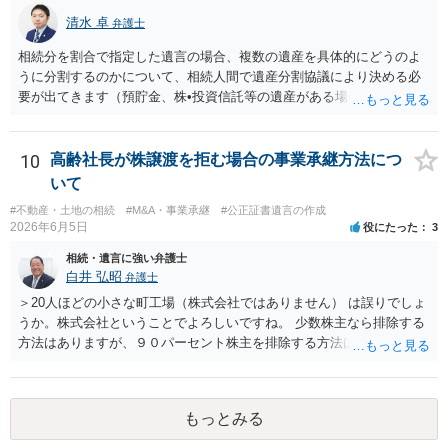
況を報告する義務があるとは限りません。また、親族間で利害対立が
清水 卓
弁護士
ある可能性がある場合、守秘義務や本人意思確認の観点から、委任状
があるとしても直ちに内容を開示しないこともあり得ます。 公正証書
相続分を割合で指定した遺言の場合、複数の遺産を具体的にどうのよ
遺言が作成済みである場合でも、生前にその存在や内容を誰に開示す
うに分割するのかについて、相続人間で遺産分割協議により決める必
るかは、基本的には遺言者本人の意思による問題です。まずは、母親
要が出てきます（預貯金、株•投資信託等の遺産がある場合に、どの遺
本人から弁護士に対し、「娘に進捗状況及び公正証書遺言の作成有
産についても相続分の割合で分けるのか、預貯金はある相続人に、株•
無・内容について説明してよい」旨を明確に伝えてもらい、委任状の
投資信託は他の相続人にというような分け方をするのか等について
写しを添付して、期限を区切って書面で回答を求めることが考えられ
は、相続人間で遺産分割協議により決める必要があります）。
10
高齢社長が株譲渡を拒む場合の事業承継方法につ
ます。それでも回答がない場合には、母親本人の意思能力や真意、兄
いて
による不当な関与の有無も含めて、別の弁護士に資料（遺言書案、委
#不動産・土地の相続
#M&A・事業承継
#公正証書遺言の作成
任状、母親の発言内容、弁護士との連絡履歴、兄とのやり取り等）を
2026年6月5日
役にたった
3
示して相談した方がよいように思います。
相続・遺言に強い弁護士
白井 弘昭
弁護士
＞20人ほどの小さな町工場（株式会社ではありません） は誤りでしょ
うか。株式会社ということでよろしいですね。 少数株主なら排除する
方法はありますが、９０パーセント株主を排除する方法は現実的にあ
りません。 事業承継や株譲渡を進めるには、社員全員で本人を説得す
るか、家族を説得して承継させるかしかないでしょう。 また、出資者
がいれば、全員で会社を辞めて新たな会社を立ち上げることも考えら
もっとみる
れます。 それか、しばらく我慢して、社長が没した後に相続人から承
継させるしかないように思えます。 私見ながらご参考まで。