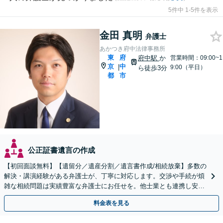
5件中 1-5件を表示
金田 真明
弁護士
あかつき府中法律事務所
東
府
府中駅
か
営業時間：09:00~1
京
中
|
9:00（平日）
ら徒歩3分
都
市
公正証書遺言の作成
【初回面談無料】【遺留分／遺産分割／遺言書作成/相続放棄】多数の
解決・講演経験がある弁護士が、丁寧に対応します。交渉や手続が煩
雑な相続問題は実績豊富な弁護士にお任せを。他士業とも連携し安
心・スピード解決！【府中駅3分】
料金表を見る