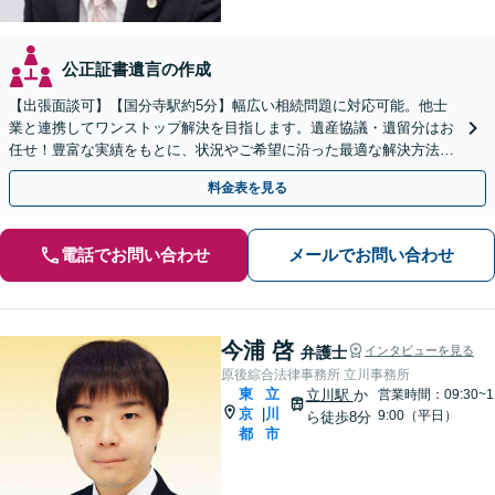
公正証書遺言の作成
【出張面談可】【国分寺駅約5分】幅広い相続問題に対応可能。他士
業と連携してワンストップ解決を目指します。遺産協議・遺留分はお
任せ！豊富な実績をもとに、状況やご希望に沿った最適な解決方法を
ご提案します【夜間・休日相談可】
料金表を見る
電話でお問い合わせ
メールでお問い合わせ
今浦 啓
弁護士
インタビューを見る
原後綜合法律事務所 立川事務所
東
立
立川駅
か
営業時間：09:30~1
京
川
|
9:00（平日）
ら徒歩8分
都
市