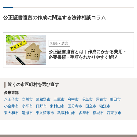
公正証書遺言の作成に関連する法律相談コラム
相続・遺言
公正証書遺言とは｜作成にかかる費用・
必要書類・手順をわかりやすく解説
近くの市区町村を選び直す
多摩東部
八王子市
立川市
武蔵野市
三鷹市
府中市
昭島市
調布市
町田市
小金井市
小平市
日野市
東村山市
国分寺市
国立市
狛江市
東大和市
清瀬市
東久留米市
武蔵村山市
多摩市
稲城市
西東京市