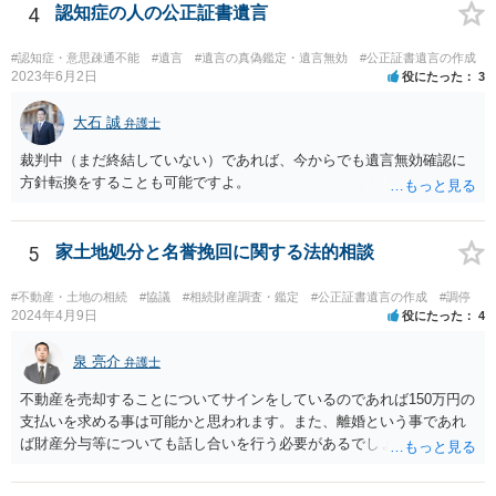
（子）に対して遺留分侵害額請求権が行使される可能性があります。
4
認知症の人の公正証書遺言
お悩みのようであれば、問題の当事者であるお父様本人がお住まい
の地域等の弁護士に直接相談してみるのが望ましいように思います。
#認知症・意思疎通不能
#遺言
#遺言の真偽鑑定・遺言無効
#公正証書遺言の作成
【参考】民法 （遺留分侵害額の請求） 第千四十六条 遺留分権利者及
2023年6月2日
役にたった
3
びその承継人は、受遺者（特定財産承継遺言により財産を承継し又は
相続分の指定を受けた相続人を含む。以下この章において同じ。）又
大石 誠
弁護士
は受贈者に対し、遺留分侵害額に相当する金銭の支払を請求すること
裁判中（まだ終結していない）であれば、今からでも遺言無効確認に
ができる。
方針転換をすることも可能ですよ。
5
家土地処分と名誉挽回に関する法的相談
#不動産・土地の相続
#協議
#相続財産調査・鑑定
#公正証書遺言の作成
#調停
2024年4月9日
役にたった
4
泉 亮介
弁護士
不動産を売却することについてサインをしているのであれば150万円の
支払いを求める事は可能かと思われます。また、離婚という事であれ
ば財産分与等についても話し合いを行う必要があるでしょう。 細かい
事情をお伺いする必要もあるかと思われますので、一度お近くの弁護
士事務所へご相談されると良いでしょう。