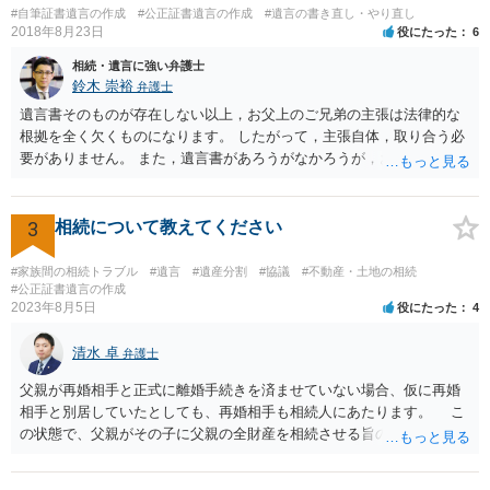
#自筆証書遺言の作成
#公正証書遺言の作成
#遺言の書き直し・やり直し
2018年8月23日
役にたった
6
相続・遺言に強い弁護士
鈴木 崇裕
弁護士
遺言書そのものが存在しない以上，お父上のご兄弟の主張は法律的な
根拠を全く欠くものになります。 したがって，主張自体，取り合う必
要がありません。 また，遺言書があろうがなかろうが，お父上のご兄
弟と面会しなければならない義務はもともとありません。 峰岸先生の
ご回答にもありますが， 代理人弁護士をたてて，その弁護士から相手
方に対して， ・相続に関する主張は法的根拠がなく，一切応じないこ
3
相続について教えてください
と ・今後一切の連絡をしてこないでほしいこと ・連絡を継続してくる
ようであれば警察への通報や法的措置も辞さないこと などを記載した
#家族間の相続トラブル
#遺言
#遺産分割
#協議
#不動産・土地の相続
書面を発送してもらうことがよろしいように思います。
#公正証書遺言の作成
2023年8月5日
役にたった
4
清水 卓
弁護士
父親が再婚相手と正式に離婚手続きを済ませていない場合、仮に再婚
相手と別居していたとしても、再婚相手も相続人にあたります。 こ
の状態で、父親がその子に父親の全財産を相続させる旨の公正証書遺
言を残した場合、一旦は子が父親の全財産を相続することになります
が、再婚相手の遺留分を侵害しているため、再婚相手から相続人