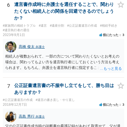
6
遺言書作成時に弁護士を選任することで、関わり
たくない相続人との関係を回避できるのでしょう
か？
#家族間の相続トラブル
#遺言
#遺産分割
#公正証書遺言の作成
#相続手続き
#遺言執行者の選任
2023年9月1日
役にたった
3
髙橋 俊太
弁護士
相続人が複数おられて、一部の方について関わりたくないとお考えの
場合は、関わってもよい方を遺言執行者にしておくという方法も考え
られます。もちろん、弁護士を遺言執行者に指定することもできます
が、（関わってもよい）相続人を遺言執行者に指定しておいて、その
方に再委任の権限を付与しておくという方法もあります。 一度、弁護
士に直接ご相談されることをお勧めいたします。
7
公正証書遺言書の不服申し立てをして、勝ち目は
ありますか？
#公正証書遺言の作成
#遺言の書き直し・やり直し
2018年12月7日
役にたった
3
高島 秀行
弁護士
父の公正証書作成当時の診断書や看護記録があれば 取寄せて、父が遺