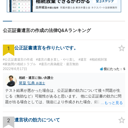
公正証書遺言の作成の法律Q&Aランキング
1
公正証書遺言を作りたいです。
#公正証書遺言の作成
#遺言の書き直し・やり直し
#遺言
#相続税対策
#家族間の相続トラブル
#遺言の真偽鑑定・遺言無効
2022年6月17日
役にたった
5
相続・遺言に強い弁護士
尾畠 弘典
弁護士
テスト結果が悪かった場合は、公正証書の効力について後々問題が生
じる（無効など）可能性があると思います。 他に公正証書の効力に問
題が出る場合としては、強迫により作成された場合、錯誤（勘違い）
の場合などがあります。 遺言の対象となる財産の多寡などにもよりま
すが、弁護士に作成を依頼する場合は、１０～数十万円程度になるケ
ースが多いと思います。 報酬体系は、弁護士ごとに異なりますので一
2
遺言状の効力について
律の基準はありません。