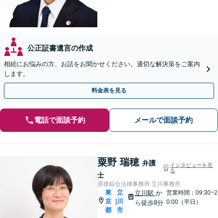
公正証書遺言の作成
相続にお悩みの方、お話をお聞かせください。適切な解決策をご案内
します。
料金表を見る
電話で面談予約
メールで面談予約
粟野 瑞穂
弁護
インタビューを見
る
士
原後綜合法律事務所 立川事務所
東
立
立川駅
か
営業時間：09:30~2
京
川
|
0:00（平日）
ら徒歩8分
都
市