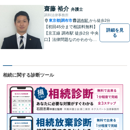
齋藤 裕介
弁護士
調和法律事務所
東京都
調布市
調布駅
から徒歩2分
|
【初回45分まで相談料無料】
詳細を見
【京王線 調布駅 徒歩2分 中央
る
口】法律問題なのかわからな
いようなお悩みであっても、
ご相談いただければ具体的な
見通しをご案内することが可
能です。 おひとりで悩まず、
まずはご相談ください。
相続に関する診断ツール