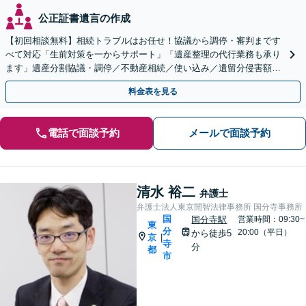
公正証書遺言の作成
【初回相談無料】相続トラブルはお任せ！協議から調停・審判まです
べて対応「生前対策を一からサポート」「遺産整理の代行業務も承り
ます」遺産分割協議・調停／不動産相続／使い込み／遺留分侵害額請
求／相続放棄【完全個室】【国分寺駅3分】
料金表を見る
電話で面談予約
メールで面談予約
清水 裕二
弁護士
弁護士法人東京開智法律事務所 国分寺事務所
国
国分寺駅
営業時間：09:30~
東
分
20:00（平日）
から徒歩5
京
|
寺
分
都
市