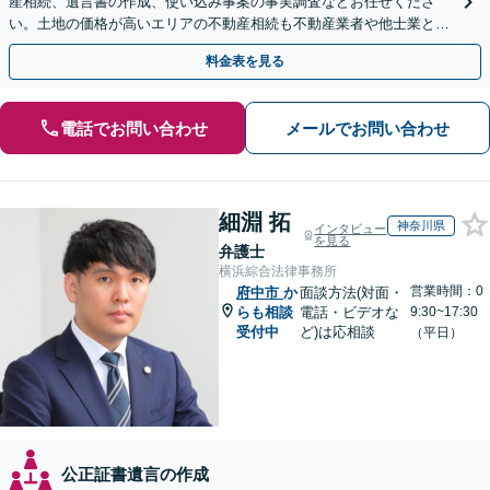
産相続、遺言書の作成、使い込み事案の事実調査などお任せくださ
い。土地の価格が高いエリアの不動産相続も不動産業者や他士業と連
携し、適切かつ円滑に対応します【初回相談無料】
料金表を見る
電話でお問い合わせ
メールでお問い合わせ
細淵 拓
神奈川県
インタビュー
を見る
弁護士
横浜綜合法律事務所
営業時間：0
府中市
か
面談方法(対面・
らも相談
電話・ビデオな
9:30~17:30
受付中
ど)は応相談
（平日）
公正証書遺言の作成