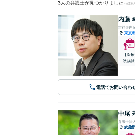
3
人の弁護士が見つかりました
(検索結
内藤 
吉祥寺内
東京
【医療
護福祉
電話でお問い合わ
中尾 
弁護士法
武蔵