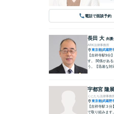
電話で面談予約
長田 大
弁護
ARK法律事務所
東京都
武蔵野
|
【吉祥寺駅9分
す。 関係があ
う。【迅速な対
宇都宮 隆
くにたち法律事務
東京都
武蔵野
|
【吉祥寺駅３分
で取り組みます