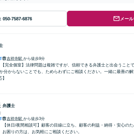
メール
士
市
吉祥寺駅
から徒歩9分
】【完全個室】法律問題は複雑ですが、信頼できる弁護士と出会うこと
るか分からないことでも、ためらわずにご相談ください。一緒に最善の解
応】
展
弁護士
所
市
吉祥寺駅
から徒歩3分
】【休日/夜間相談可】顧客の目線に立ち、顧客の利益・納得・安心のた
。お困りの方は、お気軽にご相談ください。