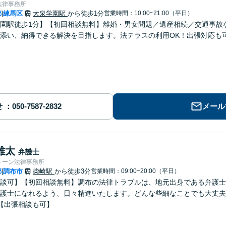
法律事務所
都
練馬区
大泉学園駅
から徒歩1分
営業時間：10:00~21:00（平日）
|
園駅徒歩1分】【初回相談無料】離婚・男女問題／遺産相続／交通事故
添い、納得できる解決を目指します。法テラスの利用OK！出張対応も
せ
メール
雄太
弁護士
トーン法律事務所
都
調布市
柴崎駅
から徒歩3分
営業時間：09:00~20:00（平日）
|
談可】【初回相談無料】調布の法律トラブルは、地元出身である弁護士
護士になれるよう、日々精進いたします。どんな些細なことでも大丈夫
【出張相談も可】