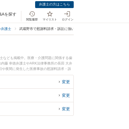
弁護士の方はこちら
&Aを探す
閲覧履歴
マイリスト
ログイン
い弁護士
武蔵野市で慰謝料請求・訴訟に強い弁護士
護士なども掲載中。医療・介護問題に関係する歯
藤 幸徳弁護士やARK法律事務所の長田 大弁
日や夜間に発生した医療事故の慰謝料請求・訴
たい』『初回相談無料で医療事故の慰謝料請求・
変更
変更
変更