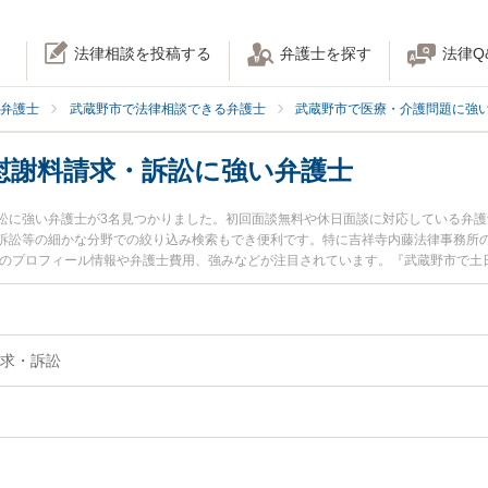
法律相談を投稿する
弁護士を探す
法律Q
弁護士
武蔵野市で法律相談できる弁護士
武蔵野市で医療・介護問題に強
慰謝料請求・訴訟に強い弁護士
訟に強い弁護士が3名見つかりました。初回面談無料や休日面談に対応している弁
訴訟等の細かな分野での絞り込み検索もでき便利です。特に吉祥寺内藤法律事務所の内
士のプロフィール情報や弁護士費用、強みなどが注目されています。『武蔵野市で土
『医療事故の慰謝料請求・訴訟のトラブル解決の実績豊富な近くの弁護士を検索し
談予約したい』などでお困りの相談者さんにおすすめです。
求・訴訟