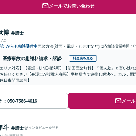
メールでお問い合わせ
竜博
弁護士
AO
野市
からも相談受付中
面談方法(対面・電話・ビデオなど)は応相談
営業時間：09
医療事故の慰謝料請求・訴訟
料金表を見る
エリア対応】【電話・LINE相談可】【初回面談無料】「個人差」と言い逃
お任せください【弁護士が複数人在籍】事務所内で連携し解決へ。カルテ開
休日夜間面談可】
せ
メール
隼斗
弁護士
インタビューを見る
ール法律事務所