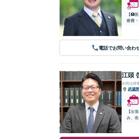
【🏥
療費・
電話でお問い合わ
江頭 
永岡法律
武蔵
【出張
み、依