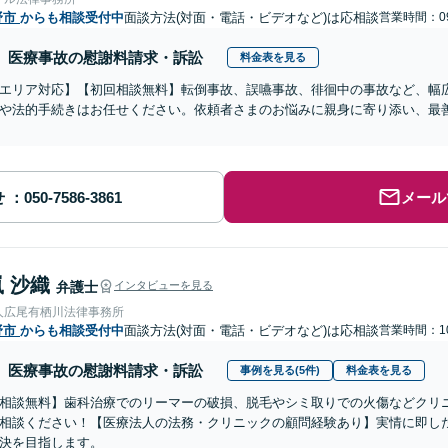
野市
からも相談受付中
面談方法(対面・電話・ビデオなど)は応相談
営業時間：09
医療事故の慰謝料請求・訴訟
料金表を見る
エリア対応】【初回相談無料】転倒事故、誤嚥事故、徘徊中の事故など、幅
や法的手続きはお任せください。依頼者さまのお悩みに親身に寄り添い、最
せ
メール
 沙織
弁護士
インタビューを見る
人広尾有栖川法律事務所
野市
からも相談受付中
面談方法(対面・電話・ビデオなど)は応相談
営業時間：10
医療事故の慰謝料請求・訴訟
事例を見る(5件)
料金表を見る
相談無料】歯科治療でのリーマーの破損、脱毛やシミ取りでの火傷などクリ
相談ください！【医療法人の法務・クリニックの顧問経験あり】実情に即し
決を目指します。