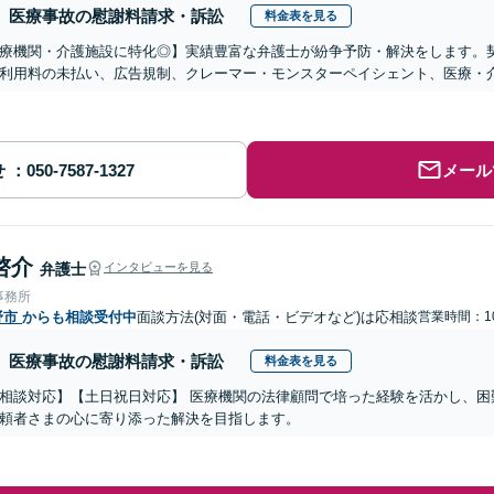
医療事故の慰謝料請求・訴訟
料金表を見る
医療機関・介護施設に特化◎】実績豊富な弁護士が紛争予防・解決をします。
利用料の未払い、広告規制、クレーマー・モンスターペイシェント、医療・
せ
メール
啓介
弁護士
インタビューを見る
事務所
野市
からも相談受付中
面談方法(対面・電話・ビデオなど)は応相談
営業時間：10
医療事故の慰謝料請求・訴訟
料金表を見る
相談対応】【土日祝日対応】 医療機関の法律顧問で培った経験を活かし、困
頼者さまの心に寄り添った解決を目指します。