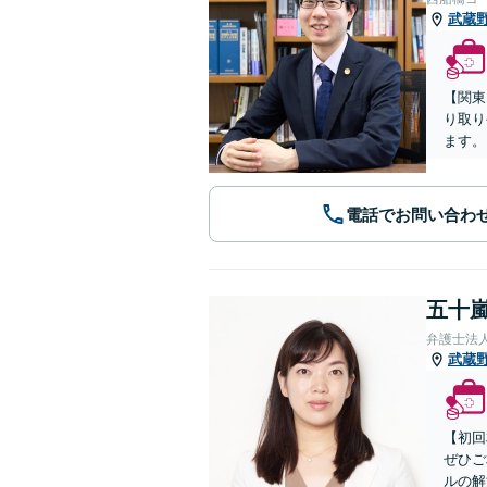
武蔵
【関東
り取り
ます。
電話でお問い合わ
五十嵐
弁護士法
武蔵
【初回
ぜひご
ルの解