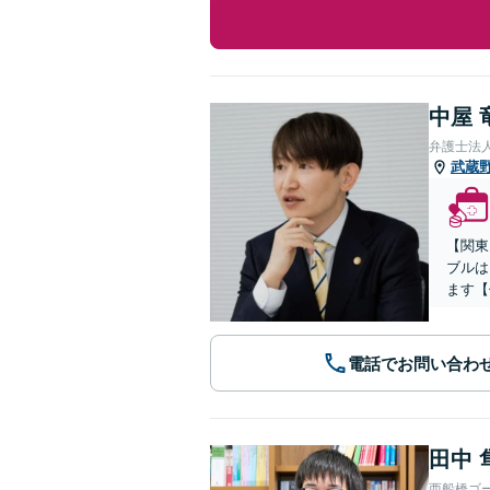
中屋 
弁護士法人
武蔵
【関東
ブルは
ます【
電話でお問い合わ
田中 
西船橋ゴ