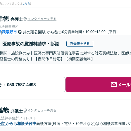
果について詳しくは
こちら
)
幸徳
弁護士
インタビューを見る
藤法律事務所
都
武蔵野市
井の頭公園駅
から徒歩6分
営業時間：10:00~18:00（平日）
|
医療事故の慰謝料請求・訴訟
料金表を見る
機関・施設側のみ】医師の専門家賠償責任事案に対する対応実績法務。医師
経営士の資格あり】【夜間休日対応】【初回面談無料】
せ
メール
基哉
弁護士
インタビューを見る
人法律事務所フォレスト
野市
からも相談受付中
面談方法(対面・電話・ビデオなど)は応相談
営業時間：09