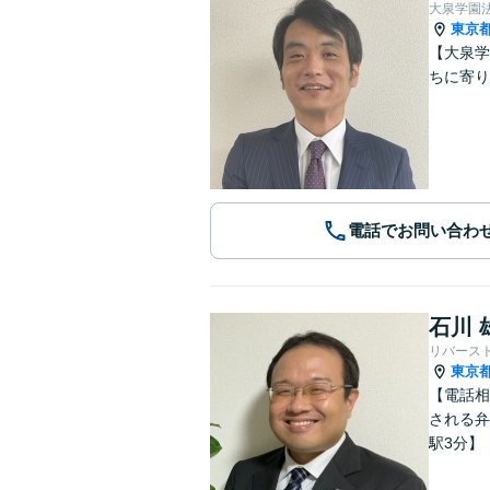
大泉学園
東京
【大泉学
ちに寄り
電話でお問い合わ
石川 
リバース
東京
【電話相
される弁
駅3分】