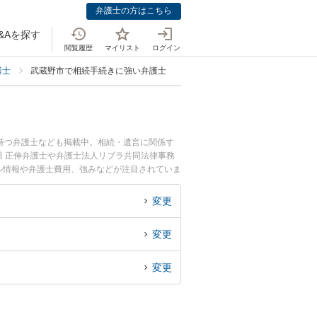
弁護士の方はこちら
&Aを探す
閲覧履歴
マイリスト
ログイン
護士
武蔵野市で相続手続きに強い弁護士
持つ弁護士なども掲載中。相続・遺言に関係す
 正伸弁護士や弁護士法人リブラ共同法律事務
ール情報や弁護士費用、強みなどが注目されていま
績豊富な近くの弁護士を検索したい』『初回相談
変更
変更
変更