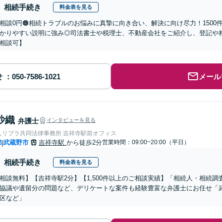
相続手続き
料金表を見る
回相談0円🟠相続トラブルのお悩みに真摯に向き合い、解決に向け尽力！150
かりやすい説明に強み◎司法書士や税理士、不動産会社をご紹介し、登記や
相談可】
せ
メール
沙織
弁護士
インタビューを見る
人リブラ共同法律事務所 吉祥寺駅前オフィス
都
武蔵野市
吉祥寺駅
から徒歩2分
営業時間：09:00~20:00（平日）
|
相続手続き
料金表を見る
相談無料】【吉祥寺駅2分】【1,500件以上のご相談実績】「相続人・相続調
協議や遺留分の問題など、デリケートな案件も経験豊富な弁護士にお任せ「
区など」