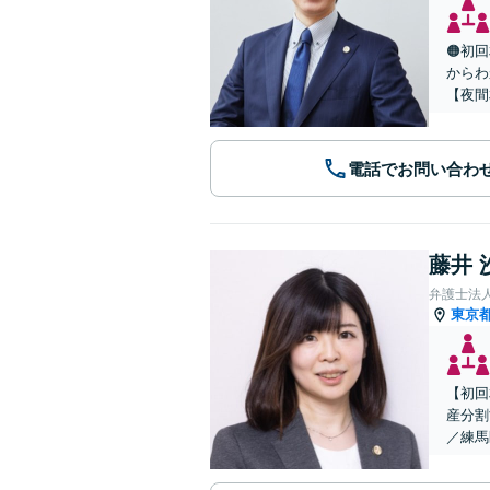
🟠初
からわ
【夜間
電話でお問い合わ
藤井 
弁護士法
東京
【初回
産分割
／練馬