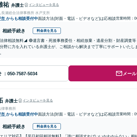
雄祐
弁護士
インタビューを見る
人長瀬総合法律事務所 水戸支所
野市
からも相談受付中
面談方法(対面・電話・ビデオなど)は応相談
営業時間：06
相続手続き
料金表を見る
法律相談無料◢ 🔴遺言書・死後事務委任・相続放棄・遺産分割・財産調査等
分野に力を入れている弁護士が、ご相談から解決まで丁寧にサポートいたし
。
せ
メール
拓
弁護士
インタビューを見る
法律事務所
野市
からも相談受付中
面談方法(対面・電話・ビデオなど)は応相談
営業時間：09
相続手続き
料金表を見る
エリア対応】【平日初回相談無料】「誰に相談すればいいかわからない」相