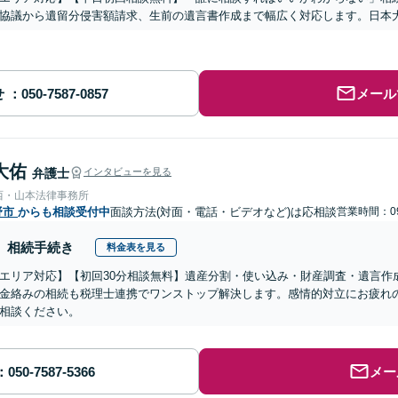
協議から遺留分侵害額請求、生前の遺言書作成まで幅広く対応します。日本
せ
メール
大佑
弁護士
インタビューを見る
西・山本法律事務所
野市
からも相談受付中
面談方法(対面・電話・ビデオなど)は応相談
営業時間：09
相続手続き
料金表を見る
エリア対応】【初回30分相談無料】遺産分割・使い込み・財産調査・遺言作
金絡みの相続も税理士連携でワンストップ解決します。感情的対立にお疲れ
相談ください。
メー