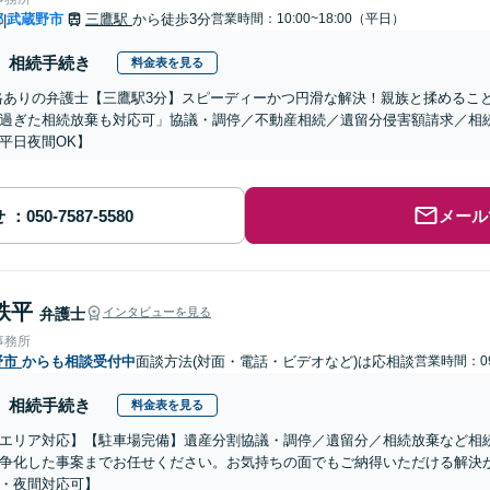
都
武蔵野市
三鷹駅
から徒歩3分
営業時間：10:00~18:00（平日）
|
相続手続き
料金表を見る
格ありの弁護士【三鷹駅3分】スピーディーかつ円滑な解決！親族と揉めるこ
過ぎた相続放棄も対応可」協議・調停／不動産相続／遺留分侵害額請求／相
平日夜間OK】
せ
メール
鉄平
弁護士
インタビューを見る
事務所
野市
からも相談受付中
面談方法(対面・電話・ビデオなど)は応相談
営業時間：09
相続手続き
料金表を見る
エリア対応】【駐車場完備】遺産分割協議・調停／遺留分／相続放棄など相
争化した事案までお任せください。お気持ちの面でもご納得いただける解決
・夜間対応可】