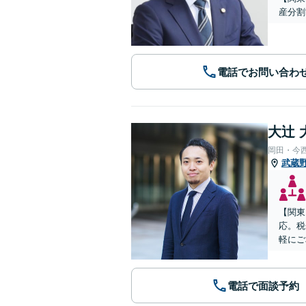
産分割
電話でお問い合わ
大辻 
岡田・今
武蔵
【関東
応。税
軽にご
電話で面談予約