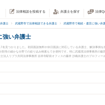
法律相談を投稿する
弁護士を探す
法律Q
弁護士
武蔵野市で法律相談できる弁護士
武蔵野市で相続・遺言に強い弁
に強い弁護士
17名見つかりました。初回面談無料や休日面談に対応している弁護士、解決事例を
分割等の細かな分野での絞り込み検索もでき便利です。特に武蔵境法律事務所の飯田
護士法人リブラ共同法律事務所 吉祥寺駅前オフィスの藤井 沙織弁護士のプロフィ
続きのトラブルを今すぐに弁護士に相談したい』『相続手続きのトラブル解決の実
の弁護士に相談予約したい』などでお困りの相談者さんにおすすめです。