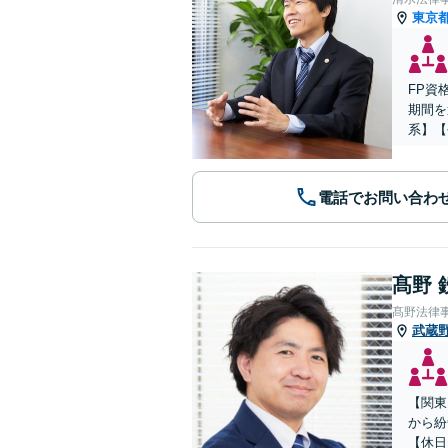
東京
FP資
期間を
系】【
電話でお問い合わ
髙野 
髙野法律
武蔵
【関東
から紛
【休日