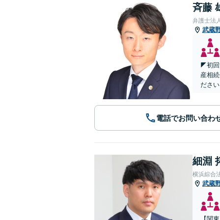
斉藤 
弁護士法
武蔵
◤初回
産相続
ださい
電話でお問い合わ
細淵 
横浜綜合
武蔵
【関東