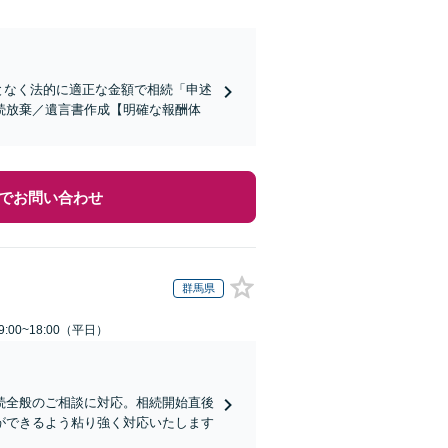
となく法的に適正な金額で相続「申述
続放棄／遺言書作成【明確な報酬体
でお問い合わせ
群馬県
:00~18:00（平日）
続全般のご相談に対応。相続開始直後
ができるよう粘り強く対応いたします