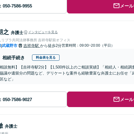
メール
朋之
弁護士
インタビューを見る
人リブラ共同法律事務所 吉祥寺駅前オフィス
都
武蔵野市
吉祥寺駅
から徒歩2分
営業時間：09:00~20:00（平日）
|
相続手続き
料金表を見る
相談無料】【吉祥寺駅2分】【1,500件以上のご相談実績】「相続人・相続調
協議や遺留分の問題など、デリケートな案件も経験豊富な弁護士にお任せ「
区など」
メール
徹
弁護士
事務所