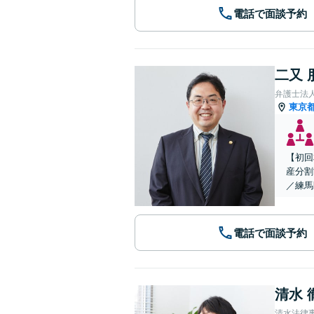
電話で面談予約
二又 
弁護士法
東京
【初回
産分割
／練馬
電話で面談予約
清水 
清水法律