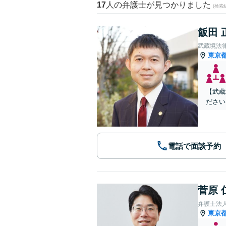
17
人の弁護士が見つかりました
(検索
飯田 
武蔵境法
東京
【武蔵
ださい
電話で面談予約
菅原 
弁護士法
東京