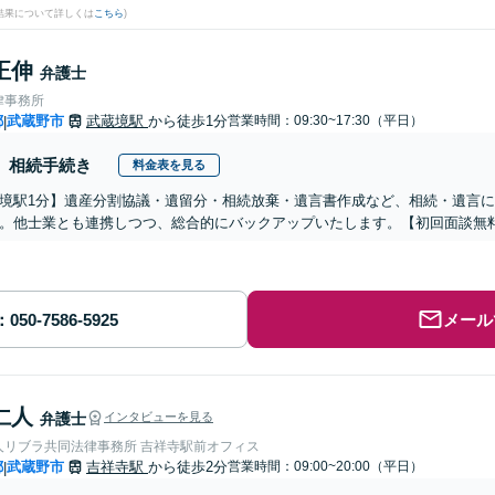
結果について詳しくは
こちら
)
正伸
弁護士
律事務所
都
武蔵野市
武蔵境駅
から徒歩1分
営業時間：09:30~17:30（平日）
|
相続手続き
料金表を見る
境駅1分】遺産分割協議・遺留分・相続放棄・遺言書作成など、相続・遺言
。他士業とも連携しつつ、総合的にバックアップいたします。【初回面談無
メール
仁人
弁護士
インタビューを見る
人リブラ共同法律事務所 吉祥寺駅前オフィス
都
武蔵野市
吉祥寺駅
から徒歩2分
営業時間：09:00~20:00（平日）
|