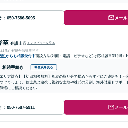
せ
メール
孝至
弁護士
インタビューを見る
人はるかぜ総合法律事務所
野市
からも相談受付中
面談方法(対面・電話・ビデオなど)は応相談
営業時間：10
相続手続き
料金表を見る
エリア対応】【初回相談無料】相続の取り分で揉めたらすぐにご連絡を！不
つけましょう。他士業と連携し複雑な土地や株式の分割、海外財産もサポー
気軽にご相談ください
せ
メール