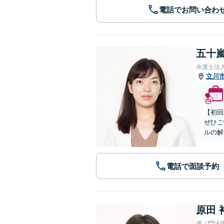
電話でお問い合わ
五十嵐
弁護士法
立川
【初回
ぜひご
ルの解
電話で面談予約
原田 
虎ノ門法