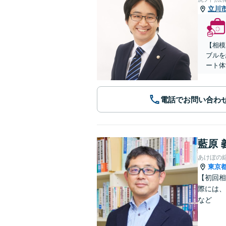
立川
【相模
ブルを
ート体
電話でお問い合わ
藍原 
あけぼの
東京
【初回相
際には、
など