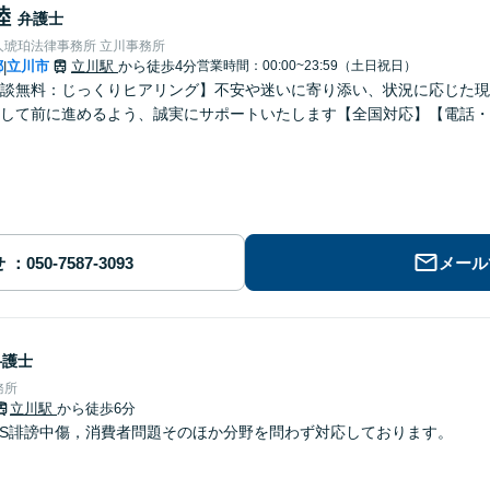
陸
弁護士
人琥珀法律事務所 立川事務所
都
立川市
立川駅
から徒歩4分
営業時間：00:00~23:59（土日祝日）
|
談無料：じっくりヒアリング】不安や迷いに寄り添い、状況に応じた現
して前に進めるよう、誠実にサポートいたします【全国対応】【電話・
せ
メール
弁護士
務所
立川駅
から徒歩6分
NS誹謗中傷，消費者問題そのほか分野を問わず対応しております。