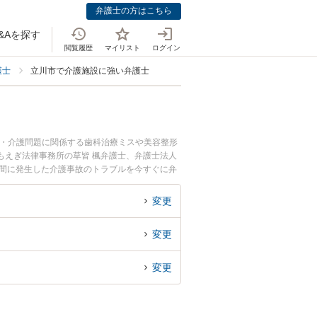
弁護士の方はこちら
&Aを探す
閲覧履歴
マイリスト
ログイン
護士
立川市で介護施設に強い弁護士
療・介護問題に関係する歯科治療ミスや美容整形
もえぎ法律事務所の草皆 楓弁護士、弁護士法人
夜間に発生した介護事故のトラブルを今すぐに弁
きる立川市内の弁護士に相談予約したい』などで
変更
変更
変更