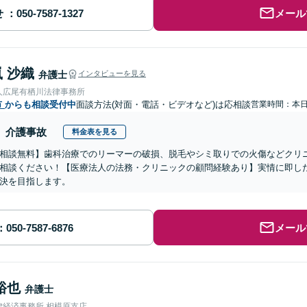
せ
メール
 沙織
弁護士
インタビューを見る
人広尾有栖川法律事務所
市
からも相談受付中
面談方法(対面・電話・ビデオなど)は応相談
営業時間：本
介護事故
料金表を見る
相談無料】歯科治療でのリーマーの破損、脱毛やシミ取りでの火傷などクリ
相談ください！【医療法人の法務・クリニックの顧問経験あり】実情に即し
決を目指します。
メール
裕也
弁護士
律経済事務所 相模原支店