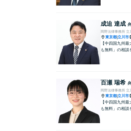
成迫 達成
岡野法律事務所 立
東京都
立川市
|
【中四国九州最
も無料」の相談
百瀬 瑞希
岡野法律事務所 立
東京都
立川市
|
【中四国九州最
も無料」の相談