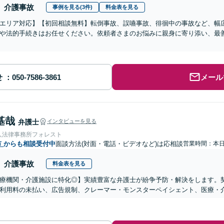
介護事故
事例を見る(3件)
料金表を見る
エリア対応】【初回相談無料】転倒事故、誤嚥事故、徘徊中の事故など、幅
や法的手続きはお任せください。依頼者さまのお悩みに親身に寄り添い、最
せ
メール
基哉
弁護士
インタビューを見る
人法律事務所フォレスト
市
からも相談受付中
面談方法(対面・電話・ビデオなど)は応相談
営業時間：本
介護事故
料金表を見る
医療機関・介護施設に特化◎】実績豊富な弁護士が紛争予防・解決をします。
利用料の未払い、広告規制、クレーマー・モンスターペイシェント、医療・