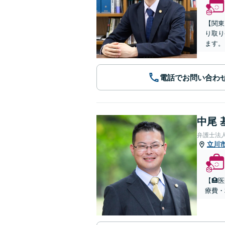
【関東
り取り
ます。
電話でお問い合わ
中尾 
弁護士法
立川
【🏥
療費・