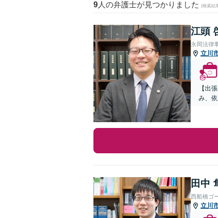
9
人の弁護士が見つかりました
(検索結
江頭 
永岡法律
立川
【出張
み、依
田中 
西船橋ゴ
立川