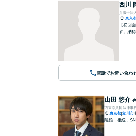
西川 
弁護士法
東京
【初回面
す。納得
電話でお問い合わ
山田 悠介
西東京共同法律事
東京都
立川市
|
離婚，相続，S