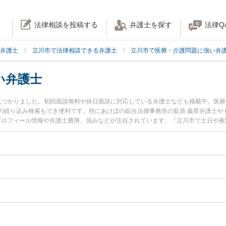
法律相談を投稿する
弁護士を探す
法律Q
弁護士
立川市で法律相談できる弁護士
立川市で医療・介護問題に強い弁
い弁護士
見つかりました。初回面談無料や休日面談に対応している弁護士なども掲載中。医
の絞り込み検索もでき便利です。特にあけぼの綜合法律事務所の藍原 義章弁護士や
のプロフィール情報や弁護士費用、強みなどが注目されています。『立川市で土日や
の実績豊富な近くの弁護士を検索したい』『初回相談無料で介護事故を法律相談で