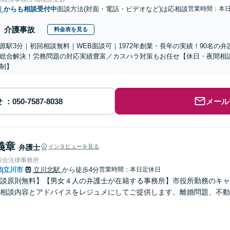
市
からも相談受付中
面談方法(対面・電話・ビデオなど)は応相談
営業時間：本
介護事故
料金表を見る
原駅3分｜初回相談無料｜WEB面談可｜1972年創業・長年の実績！90名の
総合解決！労務問題の対応実績豊富／カスハラ対策もお任せ【休日・夜間相
制】
せ
メール
義章
弁護士
インタビューを見る
綜合法律事務所
都
立川市
立川北駅
から徒歩4分
営業時間：本日定休日
|
談原則無料】【男女４人の弁護士が在籍する事務所】市役所勤務のキャ
相談内容とアドバイスをレジュメにしてご提供します。離婚問題、不動