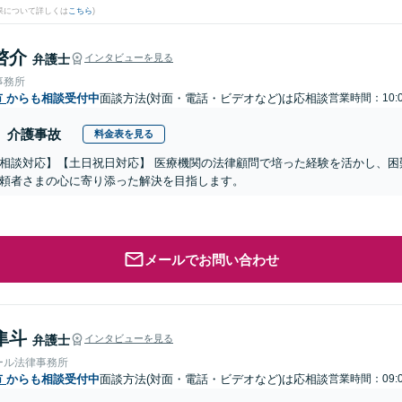
果について詳しくは
こちら
)
啓介
弁護士
インタビューを見る
事務所
市
からも相談受付中
面談方法(対面・電話・ビデオなど)は応相談
営業時間：10:
介護事故
料金表を見る
相談対応】【土日祝日対応】 医療機関の法律顧問で培った経験を活かし、困
頼者さまの心に寄り添った解決を目指します。
メールでお問い合わせ
隼斗
弁護士
インタビューを見る
ール法律事務所
市
からも相談受付中
面談方法(対面・電話・ビデオなど)は応相談
営業時間：09: