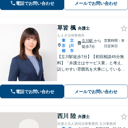
電話でお問い合わせ
メールでお問い合わせ
【電話相談可】【休日・夜間面談可】
草皆 楓
弁護士
もえぎ法律事務所
東
立
立川駅
から
営業時間：本
京
川
|
日定休日
徒歩7分
都
市
【立川駅徒歩7分】【初回相談45分無
料】「弁護士はサービス業」と考え、
話しやすい雰囲気を大事にしている事
務所です。ご相談者様のお悩みをじっ
くり伺い、その気持ちに寄り添うこと
を心がけています【離婚・男女問題／
電話でお問い合わせ
メールでお問い合わせ
相続・遺言／交通事故】
西川 陸
弁護士
弁護士法人琥珀法律事務所 立川事務所