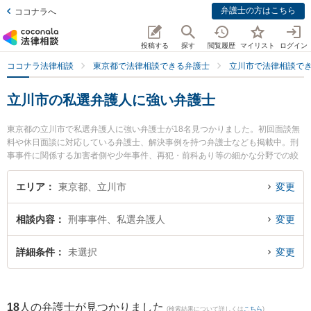
弁護士の方はこちら
ココナラへ
投稿する
探す
閲覧履歴
マイリスト
ログイン
ココナラ法律相談
東京都で法律相談できる弁護士
立川市で法律相談で
立川市の私選弁護人に強い弁護士
東京都の立川市で私選弁護人に強い弁護士が18名見つかりました。初回面談無
料や休日面談に対応している弁護士、解決事例を持つ弁護士なども掲載中。刑
事事件に関係する加害者側や少年事件、再犯・前科あり等の細かな分野での絞
り込み検索もでき便利です。特にTifa法律事務所の山田 健一弁護士やベリーベ
スト法律事務所 立川オフィスの佐久間 一樹弁護士、弁護士法人心 立川法律事
エリア
東京都、立川市
変更
務所の福島 晃太弁護士のプロフィール情報や弁護士費用、強みなどが注目され
ています。『立川市で土日や夜間に発生した私選弁護人のトラブルを今すぐに
相談内容
刑事事件、私選弁護人
変更
弁護士に相談したい』『私選弁護人のトラブル解決の実績豊富な近くの弁護士
を検索したい』『初回相談無料で私選弁護人を法律相談できる立川市内の弁護
士に相談予約したい』などでお困りの相談者さんにおすすめです。
詳細条件
未選択
変更
18
人の弁護士が見つかりました
(検索結果について詳しくは
こちら
)