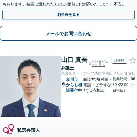
もあります。被害に遭われた方のご相談にも対応いたします。不安な
気持ちに寄り添いサポートしますのでご連絡ください。
料金表を見る
メールでお問い合わせ
山口 真吾
埼玉県
インタビュ
ーを見る
弁護士
東京スタートアップ法律事務所 さいたま支店
営業時間：06:
立川市
面談方法(対面・
からも相
電話・ビデオな
30~22:00（土
談受付中
ど)は応相談
日祝日）
私選弁護人