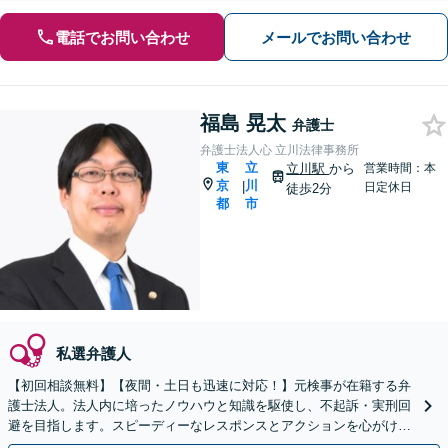
電話でお問い合わせ
メールでお問い合わせ
福島 晃太
弁護士
弁護士法人心 立川法律事務所
東
立
立川駅
から
営業時間：本
京
川
|
日定休日
徒歩2分
都
市
私選弁護人
【初回相談無料】【夜間・土日も迅速に対応！】元検事が在籍する弁
護士法人。法人内に培ったノウハウと知識を駆使し、不起訴・実刑回
避を目指します。スピーディーなレスポンスとアクションを心がけ、
最善の解決を目指します【電話相談可】