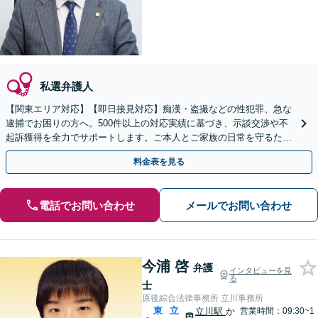
私選弁護人
【関東エリア対応】【即日接見対応】痴漢・盗撮などの性犯罪、急な
逮捕でお困りの方へ。500件以上の対応実績に基づき、示談交渉や不
起訴獲得を全力でサポートします。ご本人とご家族の日常を守るため
に迅速に動きます。【初回面談無料】
料金表を見る
電話でお問い合わせ
メールでお問い合わせ
今浦 啓
弁護
インタビューを見
る
士
原後綜合法律事務所 立川事務所
東
立
立川駅
か
営業時間：09:30~1