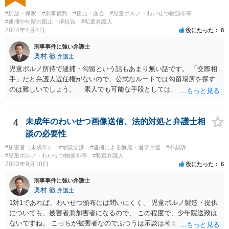
#釈放・保釈
#刑事裁判
#接見・面会
#児童ポルノ・わいせつ物頒布等
#逮捕や勾留の阻止・準抗告
#私選弁護人
2024年4月8日
役にたった
8
刑事事件に強い弁護士
奥村 徹
弁護士
児童ポルノ所持で逮捕・勾留という話もあまり無い話です。 「交際相
手」だと弁護人選任権がないので、公式なルートでは勾留場所を探す
のは難しいでしょう。 素人でも可能な手段としては、「○○県内」と
いう限定があれば、全ての留置場・拘置所に被疑者宛の「居たら返事
してください」みたいな葉書を出してみて、宛先人不在で戻って来な
かった所に絞って問い合わせるという方法があります。
4
未成年のわいせつ画像送信、法的対処と弁護士相
談の必要性
#加害者（未成年）
#示談交渉
#逮捕による解雇・退学回避
#不起訴
#児童ポルノ・わいせつ物頒布等
#私選弁護人
2022年9月10日
役にたった
6
刑事事件に強い弁護士
奥村 徹
弁護士
1対1であれば、わいせつ頒布には問いにくく、 児童ポルノ製造・提供
についても、被害者兼加害者になるので、 この程度で、少年院送致は
ないですね。 こっちが被害者なのでふつうは示談は考えません。 少年