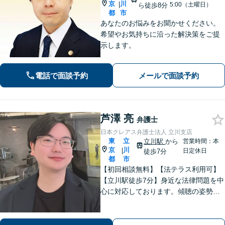
京
川
|
5:00（土曜日）
ら徒歩8分
都
市
あなたのお悩みをお聞かせください。
希望やお気持ちに沿った解決策をご提
示します。
電話で面談予約
メールで面談予約
芦澤 亮
弁護士
日本クレアス弁護士法人 立川支店
東
立
立川駅
から
営業時間：本
京
川
|
日定休日
徒歩7分
都
市
【初回相談無料】【法テラス利用可】
【立川駅徒歩7分】身近な法律問題を中
心に対応しております。傾聴の姿勢と
話しやすい雰囲気作りを大切にしてお
りますので、何かお困りごとがござい
ましたらお気軽にご相談ください。