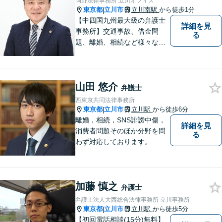
岡野法律事務所 立川オフィス
東京都
立川市
立川南駅
から徒歩1分
|
【中四国九州最大級の弁護士
詳細を見
事務所】交通事故、借金問
る
題、離婚、相続など様々な問
題について、「何度でも無
料」の相談を行っています！
まずはお気軽にご相談くださ
山田 悠介
い！
弁護士
西東京共同法律事務所
東京都
立川市
立川駅
から徒歩6分
|
離婚，相続，SNS誹謗中傷，
詳細を見
消費者問題そのほか分野を問
る
わず対応しております。
加藤 慎之
弁護士
弁護士法人大西総合法律事務所 立川事務所
東京都
立川市
立川駅
から徒歩5分
|
【初回電話相談(15分)無料】