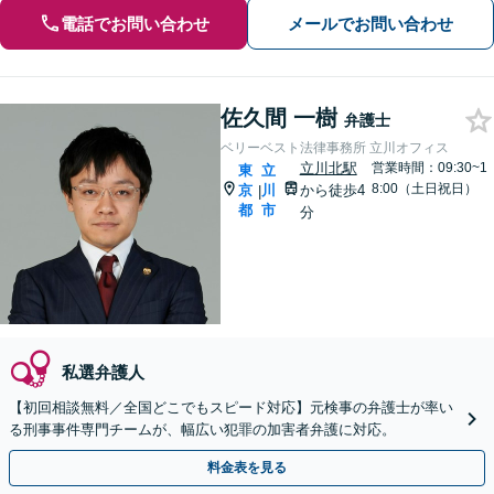
電話でお問い合わせ
メールでお問い合わせ
佐久間 一樹
弁護士
ベリーベスト法律事務所 立川オフィス
立川北駅
営業時間：09:30~1
東
立
8:00（土日祝日）
京
川
から徒歩4
|
都
市
分
私選弁護人
【初回相談無料／全国どこでもスピード対応】元検事の弁護士が率い
る刑事事件専門チームが、幅広い犯罪の加害者弁護に対応。
料金表を見る