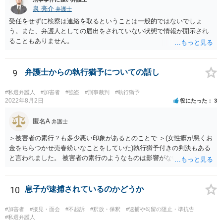
泉 亮介
弁護士
受任をせずに検察は連絡を取るということは一般的ではないでしょ
う。また、弁護人としての届出をされていない状態で情報が開示され
ることもありません。
9
弁護士からの執行猶予についての話し
#私選弁護人
#加害者
#強盗
#刑事裁判
#執行猶予
2022年8月2日
役にたった
3
匿名A
弁護士
＞被害者の素行？も多少悪い印象があるとのことで ＞(女性癖が悪くお
金をちらつかせ売春紛いなことをしていた)執行猶予付きの判決もある
と言われました。 被害者の素行のようなものは影響がないかと思いま
すが、「執行猶予付きの判決もある」と言われたのであれば、可能性
はあるのではないでしょうか。
10
息子が逮捕されているのかどうか
#加害者
#接見・面会
#不起訴
#釈放・保釈
#逮捕や勾留の阻止・準抗告
#私選弁護人