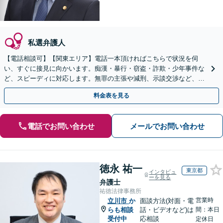
私選弁護人
【電話相談可】【関東エリア】電話一本頂ければこちらで状況を伺
い、すぐに接見に向かいます。痴漢・暴行・窃盗・詐欺・少年事件な
ど、スピーディに対応します。無罪の主張や減刑、示談交渉など、お
任せください【休日・夜間相談可】
料金表を見る
電話でお問い合わせ
メールでお問い合わせ
徳永 祐一
東京都
インタビュ
ーを見る
弁護士
祐徳法律事務所
営業時
立川市
か
面談方法(対面・電
らも相談
話・ビデオなど)は
間：本日
受付中
応相談
定休日