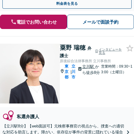
料金表を見る
電話でお問い合わせ
メールで面談予約
粟野 瑞穂
弁
インタビューを
見る
護士
原後綜合法律事務所 立川事務所
東
立
立川駅
か
営業時間：09:30~1
京
川
|
3:00（土曜日）
ら徒歩8分
都
市
私選弁護人
【立川駅8分】【web面談可】元検察事務官の視点から、捜査への適切
な対応を助言します。障がい、依存症が事件の背景に隠れている場合