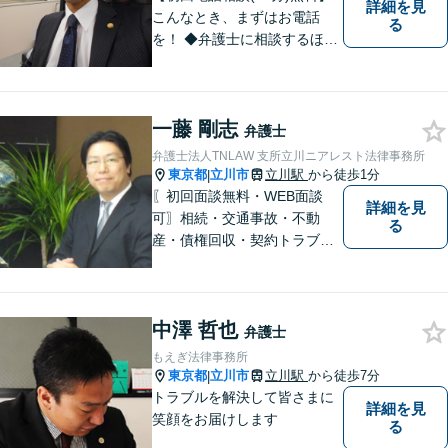
詳細を見
こんなとき、まずはお電話
る
を！ ◆弁護士に相談するほど
のことか分からない（→まず
はご相談ください。ご自身で
対応できそうであれば、解決
一藤 剛志
法を指南します。） ◆弁護士
弁護士
に依頼したら、費用はいくら
弁護士法人TNLAW 支所立川ニアレスト法律事務所
かかるのか。
東京都
立川市
立川駅
から徒歩1分
|
〖初回面談無料・WEB面談
詳細を見
可〗相続・交通事故・不動
る
産・債権回収・契約トラブル
に対応。事業と暮らしを守る
ため、早い段階から丁寧にサ
ポートします〖立川駅近く〗
中澤 哲也
弁護士
もえぎ法律事務所
東京都
立川市
立川駅
から徒歩7分
|
トラブルを解決して皆さまに
詳細を見
笑顔をお届けします
る