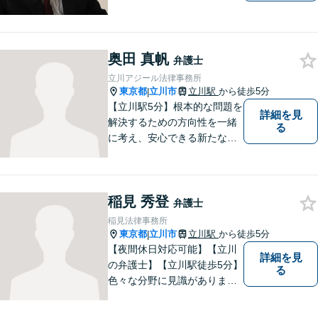
奥田 真帆
弁護士
立川アジール法律事務所
東京都
立川市
立川駅
から徒歩5分
|
【立川駅5分】根本的な問題を
詳細を見
解決するための方向性を一緒
る
に考え、安心できる新たなス
タートを切っていただけるよ
うお手伝いしたいと思ってい
ます。私が持つ知識と経験を
稲見 秀登
最大限に活かし、ご相談者様
弁護士
の幸せな生活への道をサポー
稲見法律事務所
トしていきます。
東京都
立川市
立川駅
から徒歩5分
|
【夜間休日対応可能】【立川
詳細を見
の弁護士】【立川駅徒歩5分】
る
色々な分野に見識がありま
す。少しでもお悩みを抱えて
いる方は是非一度ご相談くだ