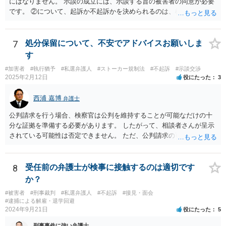
にはなりません。 示談の成立には、示談する旨の被害者の同意が必要
です。 ②について、起訴か不起訴かを決められるのは、検察官のみで
す。 その意味では、最終的に警察官の言うとおりになる可能性はあり
ますが、警察官の個人的な見立てに過ぎません。 ③について、一般
に、示談を行うとすれば少しでも早い方がいいです。 被害者の動きを
7
処分保留について、不安でアドバイスお願いしま
待って、ということは通常しません。 ④について、示談をされたいと
す
いうことであれば、弁護士に依頼され、弁護士を通じて警察に対し、
#加害者
#執行猶予
#私選弁護人
#ストーカー規制法
#不起訴
#示談交渉
被害者の連絡先を教えてもらえないかとお願いする方法があります。
2025年2月12日
役にたった
3
最終的に応じるかは被害者の意向次第ですが、「加害者」本人に被害
者の情報を伝えるというのはなかなか応じてもらうのは難しいです
西浦 嘉博
弁護士
が、 弁護士限りで、などと条件を付けることで応じていただける可能
性があります。 以上踏まえて、お近くの弁護士事務所にご相談されて
公判請求を行う場合、検察官は公判を維持することが可能なだけの十
みてください。
分な証拠を準備する必要があります。 したがって、相談者さんが呈示
されている可能性は否定できません。 ただ、公判請求の可能性が完全
には否定できない以上、示談成立を指向される方向性が今後も望まし
いのではないかと思われます。 繰り返しますが、ご依頼されている弁
護人とご相談ください。
8
受任前の弁護士が検事に接触するのは適切です
か？
#被害者
#刑事裁判
#私選弁護人
#不起訴
#接見・面会
#逮捕による解雇・退学回避
2024年9月21日
役にたった
5
刑事事件に強い弁護士