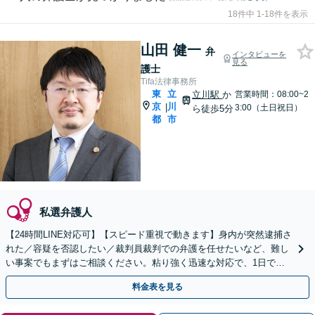
18件中 1-18件を表示
山田 健一
弁
インタビューを
見る
護士
Tifa法律事務所
東
立
立川駅
か
営業時間：08:00~2
京
川
|
3:00（土日祝日）
ら徒歩5分
都
市
私選弁護人
【24時間LINE対応可】【スピード重視で動きます】身内が突然逮捕さ
れた／容疑を否認したい／裁判員裁判での弁護を任せたいなど、難し
い事案でもまずはご相談ください。粘り強く迅速な対応で、1日でも
早い解決を目指します。刑事事件は迷わず弁護士へ！
料金表を見る