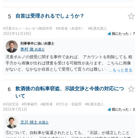
事件を扱う弁護士に相談してください。
5
自首は受理されるでしょうか？
#児童ポルノ・わいせつ物頒布等
#加害者（未成年）
#私選弁護人
2021年11月19日
役にたった
7
刑事事件に強い弁護士
奥村 徹
弁護士
児童ポルノの授受に関する事件であれば、 アカウントを削除しても 相
手方から画像が出れば捜査を受ける可能性があります。 こちらに画像
がないと、なかなか自首として受理して貰うのは難しいと思います
が、 スケッチで説明するなどして、事実関係を警察に相談しておく
と、相手方からの捜査が来たときに、逮捕の必要性が少なくなるとい
う効果が得られることがあって、実際に相手方からの捜査が及んだけ
6
飲酒後の自転車窃盗、示談交渉と今後の対応につ
れど、逮捕されなかった事例もあります。
いて
#示談交渉
#刑事裁判
#被害者
#万引き・窃盗罪
#私選弁護人
2021年7月1日
役にたった
2
北川 雄士
弁護士
①について、自転車が返還されたとしても、「示談」が成立したこと