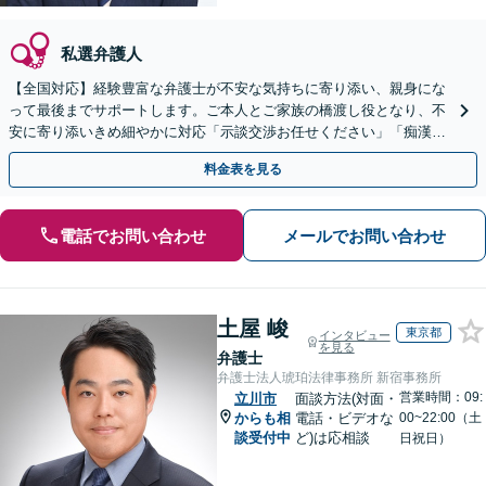
私選弁護人
【全国対応】経験豊富な弁護士が不安な気持ちに寄り添い、親身にな
って最後までサポートします。ご本人とご家族の橋渡し役となり、不
安に寄り添いきめ細やかに対応「示談交渉お任せください」「痴漢／
盗撮／暴行・傷害／窃盗／薬物」【完全個室対応】
料金表を見る
電話でお問い合わせ
メールでお問い合わせ
土屋 峻
東京都
インタビュー
を見る
弁護士
弁護士法人琥珀法律事務所 新宿事務所
営業時間：09:
立川市
面談方法(対面・
からも相
電話・ビデオな
00~22:00（土
談受付中
ど)は応相談
日祝日）