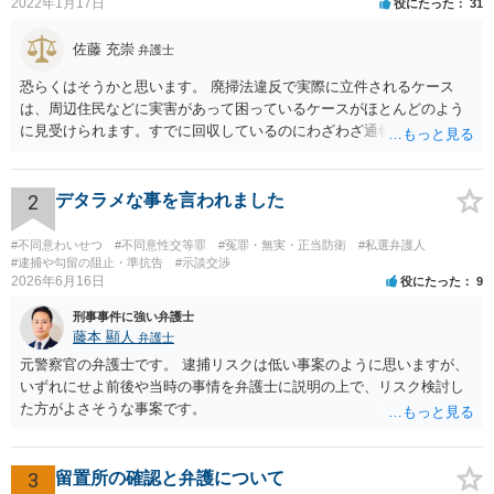
2022年1月17日
役にたった
31
佐藤 充崇
弁護士
恐らくはそうかと思います。 廃掃法違反で実際に立件されるケース
は、周辺住民などに実害があって困っているケースがほとんどのよう
に見受けられます。すでに回収しているのにわざわざ通報するのは考
えにくいです。 仮に管理者が通報したとしても、不送致または簡易送
致→審判不開始となる可能性は高いと思います。この場合は警察官か
ら注意されて終わりです。 一応、通常通り家裁送致され少年審判にな
2
デタラメな事を言われました
る可能性というのもそれなりにあります。廃掃法違反の不法投棄の罪
は条文だけ見ると重い罪なので。 ただ鑑別所に入れられることはまず
#不同意わいせつ
#不同意性交等罪
#冤罪・無実・正当防衛
#私選弁護人
ないと思いますし、相談者の方の素行が悪いというわけでもなけれ
#逮捕や勾留の阻止・準抗告
#示談交渉
2026年6月16日
役にたった
9
ば、不処分で終わりになる可能性が高いと思います。少年院送致や逆
送は暴力団関係者でもないとまずないと思います。 ただどうしても心
刑事事件に強い弁護士
配というなら、弁護士に依頼して自首するという方法はあるかも知れ
藤本 顯人
弁護士
ません。反省していることが捜査機関や家裁に伝わりますので。
元警察官の弁護士です。 逮捕リスクは低い事案のように思いますが、
いずれにせよ前後や当時の事情を弁護士に説明の上で、リスク検討し
た方がよさそうな事案です。
3
留置所の確認と弁護について