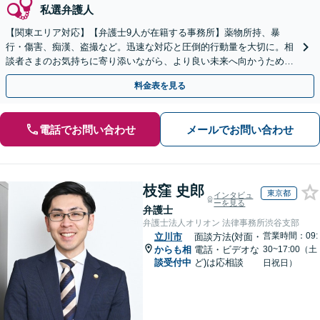
私選弁護人
【関東エリア対応】【弁護士9人が在籍する事務所】薬物所持、暴
行・傷害、痴漢、盗撮など。迅速な対応と圧倒的行動量を大切に。相
談者さまのお気持ちに寄り添いながら、より良い未来へ向かうための
アクションを着実に行います
料金表を見る
電話でお問い合わせ
メールでお問い合わせ
枝窪 史郎
東京都
インタビュ
ーを見る
弁護士
弁護士法人オリオン 法律事務所渋谷支部
営業時間：09:
立川市
面談方法(対面・
からも相
電話・ビデオな
30~17:00（土
談受付中
ど)は応相談
日祝日）