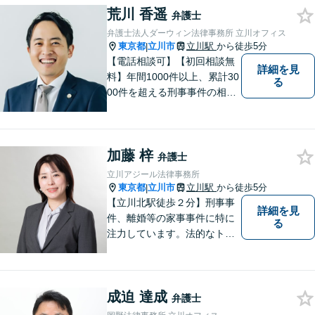
荒川 香遥
弁護士
弁護士法人ダーウィン法律事務所 立川オフィス
東京都
立川市
立川駅
から徒歩5分
|
【電話相談可】【初回相談無
詳細を見
料】年間1000件以上、累計30
る
00件を超える刑事事件の相談
実績。不起訴処分の獲得実績
も多数！傷害・痴漢・盗撮・
薬物だけでなく重大犯罪、各
加藤 梓
種業法違反など幅広く対応可
弁護士
能。取り調べ時のアドバイス
立川アジール法律事務所
もお任せ【完全個室】【立川
東京都
立川市
立川駅
から徒歩5分
|
駅5分】
【立川北駅徒歩２分】刑事事
詳細を見
件、離婚等の家事事件に特に
る
注力しています。法的なトラ
ブルに巻き込まれたら、早め
にご相談いただくことが最も
大切です。皆さまの安心を一
成迫 達成
日でも早く取り戻すため、誠
弁護士
心誠意を尽くします。