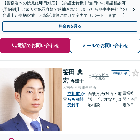
【警察署への接見は即日対応】【弁護士待機中/当日中の電話相談可
(予約制)】ご家族が犯罪容疑で逮捕されてしまったら刑事事件担当の
弁護士が身柄釈放・不起訴獲得に向けて全力でサポートします。【毎
月100名以上の相談実績】【全国対応】
料金表を見る
電話でお問い合わせ
メールでお問い合わせ
笹田 典
神奈川県
インタビュ
ーを見る
宏
弁護士
湘南合同法律事務所
営業時
立川市
か
面談方法(対面・電
らも相談
話・ビデオなど)は
間：本日
受付中
応相談
定休日