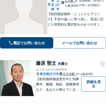
東
立
立川駅
か
営業時間：00:00~2
京
川
|
3:59（土日祝日）
ら徒歩4分
都
市
【初回面談無料：じっくりヒアリン
グ】不安や迷いに寄り添い、状況に応
じた現実的な選択肢をわかりやすくご
提案します。納得して前に進めるよ
う、誠実にサポートいたします【全国
対応】【電話・オンライン面談可】
電話でお問い合わせ
メールでお問い合わせ
藤原 聖文
弁護士
あけぼの綜合法律事務所
東京都
立川市
立川北駅
から徒歩4分
|
【初回無料相談受付中】刑事
詳細を見
事件、離婚、相続、債務整理
る
など、あなたが抱えている問
題の解決をサポートします。