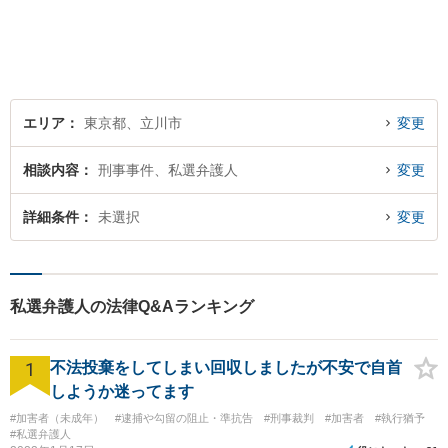
さい。
エリア
東京都、立川市
変更
相談内容
刑事事件、私選弁護人
変更
詳細条件
未選択
変更
私選弁護人の法律Q&Aランキング
1
不法投棄をしてしまい回収しましたが不安で自首
しようか迷ってます
#加害者（未成年）
#逮捕や勾留の阻止・準抗告
#刑事裁判
#加害者
#執行猶予
#私選弁護人