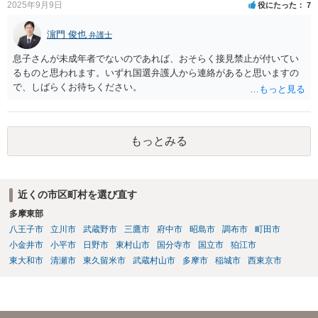
2025年9月9日
役にたった
7
濵門 俊也
弁護士
息子さんが未成年者でないのであれば、おそらく接見禁止が付いてい
るものと思われます。いずれ国選弁護人から連絡があると思いますの
で、しばらくお待ちください。
もっとみる
近くの市区町村を選び直す
多摩東部
八王子市
立川市
武蔵野市
三鷹市
府中市
昭島市
調布市
町田市
小金井市
小平市
日野市
東村山市
国分寺市
国立市
狛江市
東大和市
清瀬市
東久留米市
武蔵村山市
多摩市
稲城市
西東京市