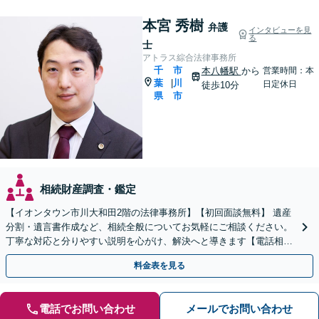
本宮 秀樹
弁護
インタビューを見
る
士
アトラス綜合法律事務所
千
市
本八幡駅
から
営業時間：本
葉
川
|
日定休日
徒歩10分
県
市
相続財産調査・鑑定
【イオンタウン市川大和田2階の法律事務所】【初回面談無料】 遺産
分割・遺言書作成など、相続全般についてお気軽にご相談ください。
丁寧な対応と分りやすい説明を心がけ、解決へと導きます【電話相談
可】
料金表を見る
電話でお問い合わせ
メールでお問い合わせ