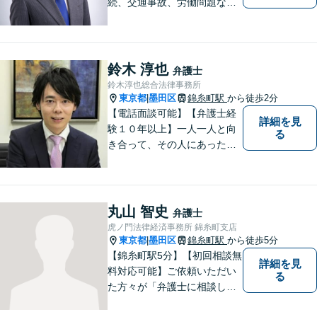
続、交通事故、労働問題な
ど、個人の方が直面する法律
トラブルに幅広く取り組んで
きました。「相談してよかっ
た」と思っていただけるよ
鈴木 淳也
弁護士
う、誠実に対応いたします。
鈴木淳也総合法律事務所
【相談しやすい法律事務所】
東京都
墨田区
錦糸町駅
から徒歩2分
|
【電話面談可能】【弁護士経
詳細を見
験１０年以上】一人一人と向
る
き合って、その人にあった解
決策を一緒に考えていきたい
と思い仕事をしております。
離婚・男女問題／刑事事件／
借金・債務整理／相続などの
丸山 智史
弁護士
幅広い分野に対応可能。お気
虎ノ門法律経済事務所 錦糸町支店
軽にご相談ください。
東京都
墨田区
錦糸町駅
から徒歩5分
|
【錦糸町駅5分】【初回相談無
詳細を見
料対応可能】ご依頼いただい
る
た方々が「弁護士に相談して
よかった」とご満足いただけ