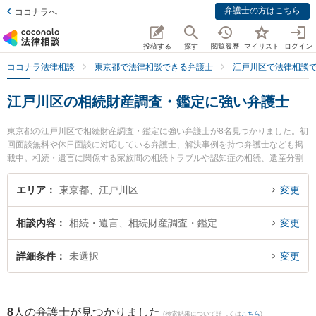
弁護士の方はこちら
ココナラへ
投稿する
探す
閲覧履歴
マイリスト
ログイン
ココナラ法律相談
東京都で法律相談できる弁護士
江戸川区で法律相談
江戸川区の相続財産調査・鑑定に強い弁護士
東京都の江戸川区で相続財産調査・鑑定に強い弁護士が8名見つかりました。初
回面談無料や休日面談に対応している弁護士、解決事例を持つ弁護士なども掲
載中。相続・遺言に関係する家族間の相続トラブルや認知症の相続、遺産分割
等の細かな分野での絞り込み検索もでき便利です。特に原田綜合法律事務所の
原田 和幸弁護士や遠山法律事務所の遠山 泰夫弁護士、西葛西中央法律事務所の
エリア
東京都、江戸川区
変更
増島 泰弁護士のプロフィール情報や弁護士費用、強みなどが注目されていま
す。『江戸川区で土日や夜間に発生した相続財産調査・鑑定のトラブルを今す
相談内容
相続・遺言、相続財産調査・鑑定
変更
ぐに弁護士に相談したい』『相続財産調査・鑑定のトラブル解決の実績豊富な
近くの弁護士を検索したい』『初回相談無料で相続財産調査・鑑定を法律相談
できる江戸川区内の弁護士に相談予約したい』などでお困りの相談者さんにお
詳細条件
未選択
変更
すすめです。
8
人の弁護士が見つかりました
(検索結果について詳しくは
こちら
)