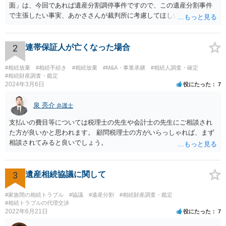
面」は、今回であれば遺産分割調停事件ですので、この遺産分割事件
で主張したい事実、あかささんが裁判所に考慮してほしいと思う、亡
くなった方・あかささん・お姉さん間の事情などを記入することにな
ります。 もし、主張したい事実や考慮してほしい事情に関連して
資料を持っているようであれば、主張書面とは別で提出できます。も
2
連帯保証人が亡くなった場合
し、お姉さんに見られたくないような資料がある場合、「非開示の希
望に関する申出書」と共に提出することも考えられます。 ご質問：書
#相続放棄
#相続手続き
#相続放棄
#M&A・事業承継
#相続人調査・確定
いた方が良い事と書かない方が良い事 回答： お姉さんが申立書の「申
#相続財産調査・鑑定
2024年3月6日
役にたった
7
立ての趣旨」のところに書いている遺産の分け方に対して意見があれ
ば、まずそれを書くとよいです。 次に「申立ての理由」のところに、
泉 亮介
なぜ調停を申し立てたのか(例えば、あかささんと話合いが出来ない／
弁護士
決裂した、など)や亡くなった方・あかささん・お姉さん間の事情やい
支払いの費目等については税理士の先生や会計士の先生にご相談され
きさつなどが書かれていると思うので、あかささんから見てそれは違
た方が良いかと思われます。 顧問税理士の方がいらっしゃれば、まず
うと感じるところは、どのように違うのか、など書くとよいです。 そ
相談されてみると良いでしょう。
の他、お姉さんの申立書には書かれていないけど、どのように遺産を
分けるかを決めるについてあかささんが重要だと考える事情があれば
(例えば、○○のときにお姉さんは亡くなった方からお金を援助してもら
3
遺産相続協議に関して
った等)、それも書くとよいです。 書かない方が良いと思うことは、遺
産分割に関係ない(と思われる)いきさつを沢山盛り込むことだと考えま
#家族間の相続トラブル
#協議
#遺産分割
#相続財産調査・鑑定
す(あくまで遺産分割に関係することに留める方が、裁判所や調停委員
#相続トラブルの代理交渉
の方に事情を理解してもらいやすいと思います)。
2022年6月21日
役にたった
7