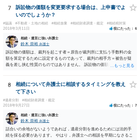
放棄するかどうか決めることができます。 銀行やサラ金が数年も放置
することはありませんので、数年後に借金が発見される可能性はほぼ
7
訴訟物の価額を変更要求する場合は、上申書でよ
ありません。 なお、私が扱った相続放棄を検討していた案件で、期間
いのでしょうか？
伸長して調査したところ、サラ金に対する過払金など相当な財産が見
#協議
#不動産・土地の相続
#相続放棄
#相続財産調査・鑑定
#相続税対策
つかったため相続したという事例がありました。
2018年3月11日
役にたった
6
相続・遺言に強い弁護士
鈴木 崇裕
弁護士
訴訟物の価額は、裁判を起こす者＝原告が裁判所に支払う手数料の金
額を算定するために設定するものであって、裁判の相手方＝被告が疑
義を差し挟む性質のものではありません。 訴訟物の価額自体が裁判の
目的（審理の対象）となることもありませんので、上申書や証拠を出
したとしても、変更されることはありません。
8
相続について弁護士に相談するタイミングを教え
て下さい
#遺産分割
#相続財産調査・鑑定
2018年9月27日
役にたった
7
相続・遺言に強い弁護士
鈴木 崇裕
弁護士
話合いの余地がないようであれば，遺産分割を進めるためには法的手
続を採る必要があります。 やはり，弁護士への相談を早期になさるこ