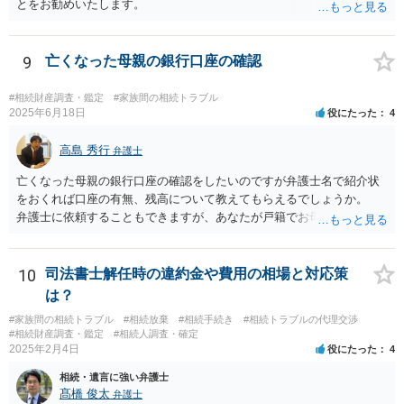
とをお勧めいたします。
9
亡くなった母親の銀行口座の確認
#相続財産調査・鑑定
#家族間の相続トラブル
2025年6月18日
役にたった
4
高島 秀行
弁護士
亡くなった母親の銀行口座の確認をしたいのですが弁護士名で紹介状
をおくれば口座の有無、残高について教えてもらえるでしょうか。
弁護士に依頼することもできますが、あなたが戸籍でお母さんの相続
人であり、相続人本人であることなどを証明すれば、口座の有無や残
高は教えてくれると思います。 自分ではよくわからないということ
であれば、弁護士に相談し依頼されたら良いと思います。
10
司法書士解任時の違約金や費用の相場と対応策
は？
#家族間の相続トラブル
#相続放棄
#相続手続き
#相続トラブルの代理交渉
#相続財産調査・鑑定
#相続人調査・確定
2025年2月4日
役にたった
4
相続・遺言に強い弁護士
髙橋 俊太
弁護士