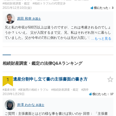
#相続財産調査・鑑定
#相続トラブルの代理交渉
2021年12月10日(金)
役にたった
3
原田 和幸
弁護士
兄と私の年収が500万以上は違うのですが、これは考慮されるのでしょ
うか？ いいえ。 父が入院するまで父、兄、私はそれぞれ別々に暮らし
ていました。父が今年の7月に倒れてからは兄が入院している父のお見
舞いに行ったり医師と治療方針を話したり、病院を何度か変えたりし
ました。私は遠く離れたところに暮らしているので中々行けません。
この場合の兄の父への寄与分はどのくらいになるのでしょうか？ 普通
の寄与では、寄与分としては考慮されません。 特別の寄与が必要にな
相続財産調査・鑑定の法律Q&Aランキング
ります。 お見舞いに行ったり、医師と話をしたくらいでは、特別の寄
与とは言いにくいですね。 また、もし父が亡くなった後、父が住んで
いた所に兄は母と暮らそうとしています。母はまだ元気ですが、今後
1
遺産分割申し立て書の主張書面の書き方
母の面倒を見ることになるかもしれないということでこれも寄与分に
なるのでしょうか？ 具体的な事情によっては、母が亡くなった時に、
寄与分として認められる可能性はあると思います。
#遺産分割
#家族間の相続トラブル
#相続財産調査・鑑定
#調停
2019年1月29日
役にたった
17
井澤 わかな
弁護士
ご質問：主張書面とはどの様な事を書けば良いのか 回答： 「主張書