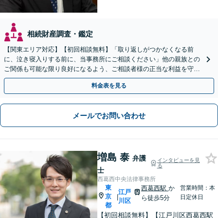
相続財産調査・鑑定
【関東エリア対応】【初回相談無料】「取り返しがつかなくなる前
に、泣き寝入りする前に、当事務所にご相談ください」他の親族との
ご関係も可能な限り良好になるよう、ご相談者様の正当な利益を守り
つつ、双方が納得できる着地点を探ります。
料金表を見る
メールでお問い合わせ
増島 泰
弁護
インタビューを見
る
士
西葛西中央法律事務所
東
西葛西駅
か
営業時間：本
江戸
京
|
日定休日
ら徒歩5分
川区
都
【初回相談無料】【江戸川区西葛西駅