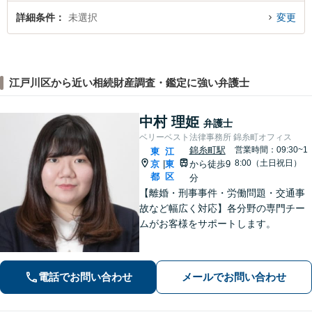
詳細条件
未選択
変更
江戸川区から近い相続財産調査・鑑定に強い弁護士
中村 理姫
弁護士
ベリーベスト法律事務所 錦糸町オフィス
錦糸町駅
営業時間：09:30~1
東
江
8:00（土日祝日）
京
東
から徒歩9
|
都
区
分
【離婚・刑事事件・労働問題・交通事
故など幅広く対応】各分野の専門チー
ムがお客様をサポートします。
電話でお問い合わせ
メールでお問い合わせ