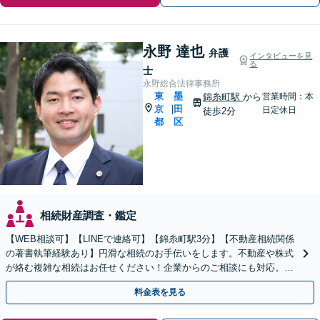
永野 達也
弁護
インタビューを見
る
士
永野総合法律事務所
東
墨
錦糸町駅
から
営業時間：本
京
田
|
日定休日
徒歩2分
都
区
相続財産調査・鑑定
【WEB相談可】【LINEで連絡可】【錦糸町駅3分】【不動産相続関係
の著書執筆経験あり】円滑な相続のお手伝いをします。不動産や株式
が絡む複雑な相続はお任せください！企業からのご相談にも対応。事
業承継も対応可能【休日・夜間対応】
料金表を見る