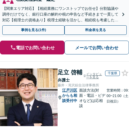
【関東エリア対応】【相続業務にワンストップでお任せ】分割協議や
調停だけでなく、銀行口座の解約や税の申告など手続きまで一貫して
対応【税理士の資格あり】税理士経験を活かし、相続税も考慮した相
続手続きもお任せください【初回相談無料】生前贈与も対応
事例を見る(1件)
料金表を見る
電話でお問い合わせ
メールでお問い合わせ
足立 啓輔
千葉県
インタビュ
ーを見る
弁護士
藤井・滝沢綜合法律事務所
江戸川区
面談方法(対
営業時間：09:
からも相
面・電話・ビデ
00~21:00（土
談受付中
オなど)は応相
日祝日）
談