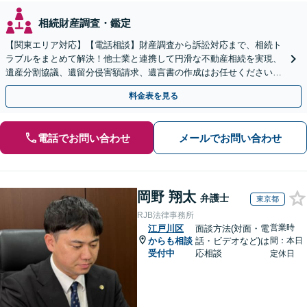
相続財産調査・鑑定
【関東エリア対応】【電話相談】財産調査から訴訟対応まで、相続ト
ラブルをまとめて解決！他士業と連携して円滑な不動産相続を実現、
遺産分割協議、遺留分侵害額請求、遺言書の作成はお任せください。
明確な料金体系【オンライン面談可能】
料金表を見る
電話でお問い合わせ
メールでお問い合わせ
岡野 翔太
弁護士
東京都
RJB法律事務所
営業時
江戸川区
面談方法(対面・電
からも相談
話・ビデオなど)は
間：本日
受付中
応相談
定休日