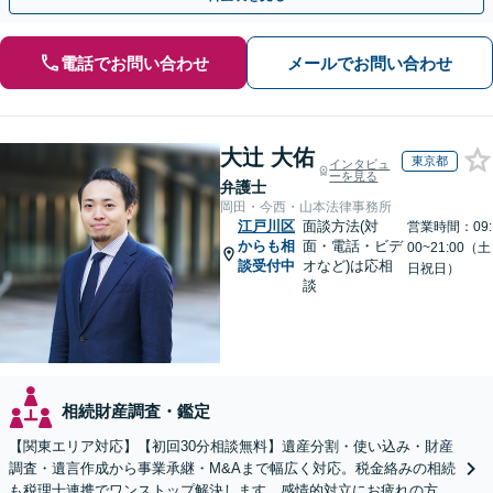
電話でお問い合わせ
メールでお問い合わせ
大辻 大佑
東京都
インタビュ
ーを見る
弁護士
岡田・今西・山本法律事務所
江戸川区
面談方法(対
営業時間：09:
からも相
面・電話・ビデ
00~21:00（土
談受付中
オなど)は応相
日祝日）
談
相続財産調査・鑑定
【関東エリア対応】【初回30分相談無料】遺産分割・使い込み・財産
調査・遺言作成から事業承継・M&Aまで幅広く対応。税金絡みの相続
も税理士連携でワンストップ解決します。感情的対立にお疲れの方や