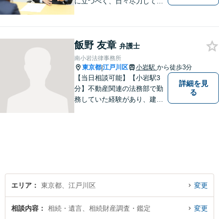
に立つべく、日々尽力してお
ります。勝ち負けではなく、
「その人にとってより良い解
決」を目指します。法律問題
飯野 友章
でお困りの方は、お一人で抱
弁護士
え込むことなく、お気軽にご
南小岩法律事務所
相談ください。
東京都
江戸川区
小岩駅
から徒歩3分
|
【当日相談可能】【小岩駅3
詳細を見
分】不動産関連の法務部で勤
る
務していた経験があり、建築
やリフォームに開ける瑕疵ト
ラブル、労働問題の対応経験
が多数あります。ご依頼者様
と一緒に考え、最適な解決策
をご提案いたします。 どんな
ことでもお気軽にご相談くだ
さい。
エリア
東京都、江戸川区
変更
相談内容
相続・遺言、相続財産調査・鑑定
変更