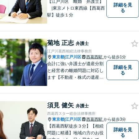
【江戸川区 離婚 弁護士】
詳細を見
|東京メトロ東西線【西葛西
る
駅】徒歩１分
菊地 正志
弁護士
江戸川葛西相続法律事務所
東京都
江戸川区
西葛西駅
から徒歩1分
|
会計に強い弁護士が遺産分割
詳細を見
と経営者の離婚問題に対応し
る
ます【不動産・株式の遺産分
割、経営者離婚に注力】【日
本に150人程度しかいない弁
護士×税理士×日本公認会計士
須見 健矢
協会準会員 トリプルライセ
弁護士
ンス】
西葛西スター総合法律事務所
東京都
江戸川区
西葛西駅
から徒歩3分
|
【西葛西駅徒歩３分】【相続
詳細を見
問題に精通】地域の方のお役
る