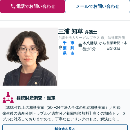
電話でお問い合わせ
メールでお問い合わせ
三浦 知草
弁護士
弁護士法人リーガルプラス 市川法律事務所
千
市
本八幡駅
から
営業時間：本
葉
川
|
日定休日
徒歩1分
県
市
相続財産調査・鑑定
【1000件以上の相談実績（20〜24年法人全体の相続相談実績）／相続
発生後の遺産分割トラブル／遺留分／初回相談無料】多くの相続トラ
ブルに対応しておりますので、丁寧なヒアリングのもと、解決に向け
たアドバイス・ご提案をいたします。
料金表を見る