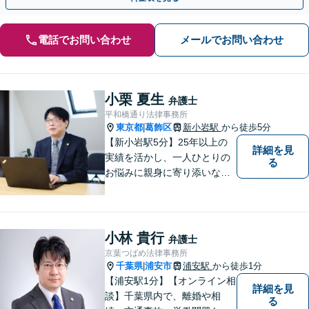
電話でお問い合わせ
メールでお問い合わせ
小栗 夏生
弁護士
平和橋通り法律事務所
東京都
葛飾区
新小岩駅
から徒歩5分
|
【新小岩駅5分】25年以上の
詳細を見
実績を活かし、一人ひとりの
る
お悩みに親身に寄り添いなが
ら、納得できる解決を全力で
目指します。法律問題の解決
だけでなく、その先の暮らし
や未来を見据えたサポートを
小林 貴行
弁護士
大切にしています。【休日や
京葉つばめ法律事務所
夜間相談も柔軟に対応】【WE
千葉県
浦安市
浦安駅
から徒歩1分
|
B相談可】
【浦安駅1分】【オンライン相
詳細を見
談】千葉県内で、離婚や相
る