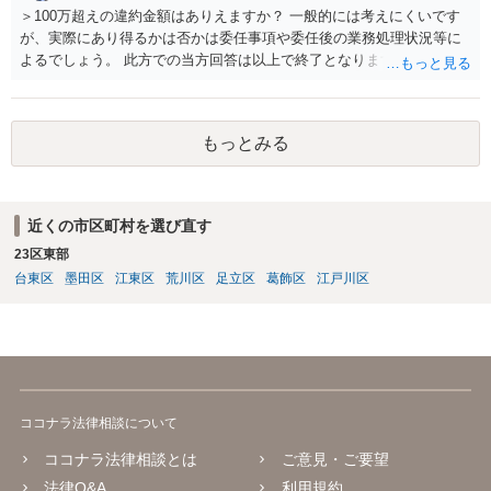
＞100万超えの違約金額はありえますか？ 一般的には考えにくいです
が、実際にあり得るかは否かは委任事項や委任後の業務処理状況等に
よるでしょう。 此方での当方回答は以上で終了となりますが、参考に
なりましたら幸いです。
もっとみる
近くの市区町村を選び直す
23区東部
台東区
墨田区
江東区
荒川区
足立区
葛飾区
江戸川区
ココナラ法律相談について
ココナラ法律相談とは
ご意見・ご要望
法律Q&A
利用規約