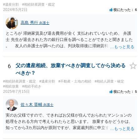
#遺産分割
#相続財産調査・鑑定
2024年5月2日
役にたった
6
高島 秀行
弁護士
ところが 滞納家賃及び退去費用が全く 支払われていないため、 弁護
士 先生が退去された方の銀行口座を調べることができたと聞きました
。 友人の弁護士が調べたのは、判決取得後に滞納賃料回収のため
に、預金の有無及び残高の開示を求めたもので 判決を取るために、
預金の入出金履歴を調べたわけではありません。 残念ながら、事案
や目的も異なりますし、開示の内容も異なります。
6
父の遺産相続、放棄すべきか調査してから決める
べきか？
#相続財産調査・鑑定
#遺産分割
#不動産・土地の相続
#相続人調査・確定
#相続放棄
#相続手続き
2025年7月15日
役にたった
5
佐々木 晋輔
弁護士
実のお父様ですので、できればお父様が住んでおられたマンションの
処理をされる方向で考えられたらと思います。 放棄するかどうかは、
知ってから3カ月以内が原則ですが、家庭裁判所に申立すれば3カ月の
期間を伸長することができます。 その間に、財産の状況を調査して、