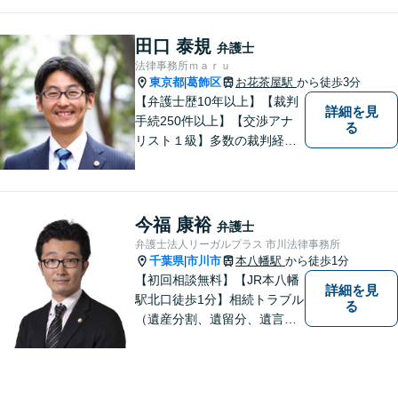
るよう、日々の精進を重ねな
がら、法律問題に真摯に向き
合います。お金にまつわるト
田口 泰規
弁護士
ラブルや終活に関するお悩み
法律事務所ｍａｒｕ
もお気軽にご相談ください。
東京都
葛飾区
お花茶屋駅
から徒歩3分
|
【弁護士歴10年以上】【裁判
詳細を見
手続250件以上】【交渉アナ
る
リスト１級】多数の裁判経験
を踏まえ、円満解決を目指し
ています。依頼者と充実した
コミュニケーションを行いま
す。＜離婚、相続、交通事
今福 康裕
弁護士
故、企業法務、不動産等＞
弁護士法人リーガルプラス 市川法律事務所
【お花茶屋駅徒歩3分】
千葉県
市川市
本八幡駅
から徒歩1分
|
【初回相談無料】【JR本八幡
詳細を見
駅北口徒歩1分】相続トラブル
る
（遺産分割、遺留分、遺言争
い）、交通事故（被害者
側）、未払い残業代請求、労
働災害に特に力を入れていま
す。