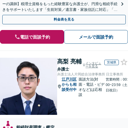
ーの講師】税理士資格をもった経験豊富な弁護士が、円滑な相続手続
きをサポートいたします「生前対策／遺言書・家族信託に対応」「遺
産整理業務の代行あり」【電話相談】
料金表を見る
電話で面談予約
メールで面談予約
髙梨 亮輔
茨城県
インタビュ
ーを見る
弁護士
弁護士法人片岡総合法律事務所 日立事務所
江戸川区
面談方法(対
営業時間：00:
からも相
面・電話・ビデ
00~23:59（土
談受付中
オなど)は応相
日祝日）
談
相続財産調査・鑑定