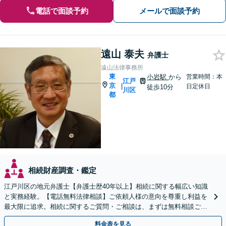
電話で面談予約
メールで面談予約
遠山 泰夫
弁護士
遠山法律事務所
東
小岩駅
から
営業時間：本
江戸
京
|
日定休日
徒歩10分
川区
都
相続財産調査・鑑定
江戸川区の地元弁護士【弁護士歴40年以上】相続に関する幅広い知識
と実務経験。【電話無料法律相談】ご依頼人様の意向を尊重し利益を
最大限に追求。相続に関するご質問・ご相談は、まずは無料相談ご利
用下さい。【JR小岩駅徒歩12分・駐車場完備】
料金表を見る