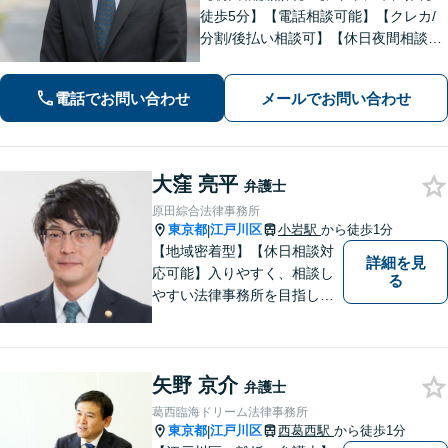
徒歩5分】【電話相談可能】【クレカ/
分割/後払い相談可】【休日夜間相談可
能】地域密着型の事務所です。お悩み
の方はお気軽にご相談ください。実績
電話でお問い合わせ
メールでお問い合わせ
と経験が豊富な弁護士が、フットワー
ク軽く問題解決に尽力します。
大窪 亮平
弁護士
原田綜合法律事務所
東京都
江戸川区
小岩駅
から徒歩1分
|
【地域密着型】【休日相談対
詳細を見
応可能】入りやすく、相談し
る
やすい法律事務所を目指して
います。離婚・男女問題／ 借
金・債務整理／交通事故／犯
罪・刑事事件など多数の分野
矢野 京介
に対応可能。是非一度お気軽
弁護士
にご相談ください。
葛西臨海ドリーム法律事務所
東京都
江戸川区
西葛西駅
から徒歩1分
|