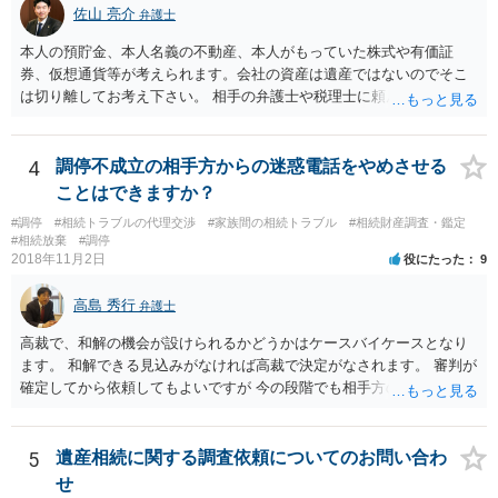
佐山 亮介
弁護士
本人の預貯金、本人名義の不動産、本人がもっていた株式や有価証
券、仮想通貨等が考えられます。会社の資産は遺産ではないのでそこ
は切り離してお考え下さい。 相手の弁護士や税理士に頼んでも守秘義
務を理由に断られる可能性が高いです。 資料は調停を起こしてから任
意に開示を求め、応じなければ「調査嘱託」という手続きを使って銀
行等に照会をかけることになるでしょう。 不動産は、相続登記が済ん
4
調停不成立の相手方からの迷惑電話をやめさせる
でいなければ市役所ないし区役所に、お子様と義父様のつながりがわ
ことはできますか？
かる戸籍一式を揃えてもちこみ、「名寄せ」という手続きをすると、
#調停
#相続トラブルの代理交渉
#家族間の相続トラブル
#相続財産調査・鑑定
分かると思います。遺産分割協議書の偽造等により既に相続登記され
#相続放棄
#調停
てしまっている場合は、住所などに当たりをつけて登記名義を調べて
2018年11月2日
役にたった
9
探すことになるでしょう。 代理人弁護士を立てられるのはおすすめで
すが、現代では、各々が自由に価格設定をしていますので、特に相場
高島 秀行
弁護士
はお示しできません。ただし、かつて日本弁護士連合会が設けていた
報酬基準を踏まえて価格設定している弁護士は一定数いると思います
高裁で、和解の機会が設けられるかどうかはケースバイケースとなり
ので、それが一応の目安となるでしょう。
ます。 和解できる見込みがなければ高裁で決定がなされます。 審判が
確定してから依頼してもよいですが 今の段階でも相手方の連絡が迷惑
であれば 弁護士に依頼してもよいと思います。
5
遺産相続に関する調査依頼についてのお問い合わ
せ