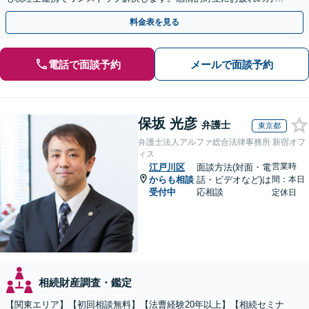
紛争予防をご検討の方も、お気軽にご相談ください。
料金表を見る
電話で面談予約
メールで面談予約
保坂 光彦
弁護士
東京都
弁護士法人アルファ総合法律事務所 新宿オフ
ィス
営業時
江戸川区
面談方法(対面・電
からも相談
話・ビデオなど)は
間：本日
受付中
応相談
定休日
相続財産調査・鑑定
【関東エリア】【初回相談無料】【法曹経験20年以上】【相続セミナ