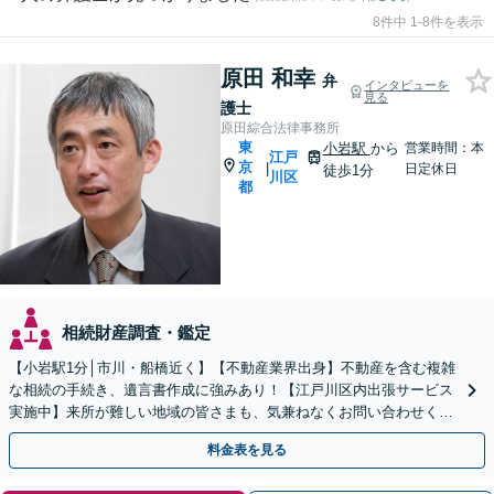
8件中 1-8件を表示
原田 和幸
弁
インタビューを
見る
護士
原田綜合法律事務所
東
小岩駅
から
営業時間：本
江戸
京
|
日定休日
徒歩1分
川区
都
相続財産調査・鑑定
【小岩駅1分│市川・船橋近く】【不動産業界出身】不動産を含む複雑
な相続の手続き、遺言書作成に強みあり！【江戸川区内出張サービス
実施中】来所が難しい地域の皆さまも、気兼ねなくお問い合わせくだ
さい【メディア出演】【早朝・夜間・休日対応可】
料金表を見る