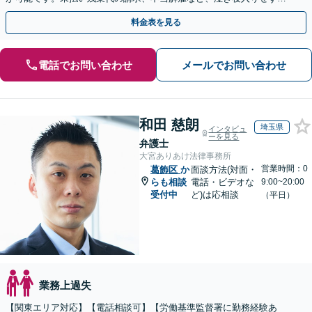
相談ください。【初回３０分来所相談無料】
料金表を見る
電話でお問い合わせ
メールでお問い合わせ
和田 慈朗
埼玉県
インタビュ
ーを見る
弁護士
大宮ありあけ法律事務所
営業時間：0
葛飾区
か
面談方法(対面・
らも相談
電話・ビデオな
9:00~20:00
受付中
ど)は応相談
（平日）
業務上過失
【関東エリア対応】【電話相談可】【労働基準監督署に勤務経験あ