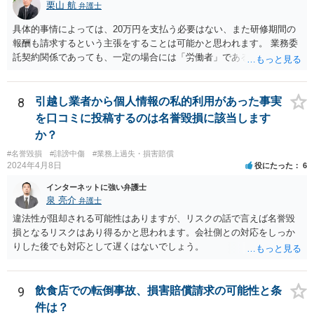
栗山 航
弁護士
具体的事情によっては、20万円を支払う必要はない、また研修期間の
報酬も請求するという主張をすることは可能かと思われます。 業務委
託契約関係であっても、一定の場合には「労働者」であるとして労働
基準法が適用されます。「労働者」であるといえる場合とは、使用従
属性が認められる場合、すなわち、①使用者の指揮監督下において労
務の提供をする者であること、②労務に対する対償を支払われる者で
8
引越し業者から個人情報の私的利用があった事実
あることという２つの要件を満たした場合に認められるとされます。
を口コミに投稿するのは名誉毀損に該当します
この判断は、様々な個別的事情に照らして総合的に判断されるもので
か？
す。 「労働者」であるといえる場合、20万円の違約金を予定する規
#名誉毀損
#誹謗中傷
#業務上過失・損害賠償
定は、労働基準法16条違反となります。したがって、「労働者」であ
2024年4月8日
役にたった
6
ると主張し、労働基準法16条を根拠に20万円の支払を拒むことは考え
られます（ただしその場合も、現実に発生した損害分を別途請求され
インターネットに強い弁護士
ることはあり得ます）。 また「労働者」であるといえる場合、研修
泉 亮介
弁護士
期間とはいえ業務として研修への参加が強制されているのであれば、
違法性が阻却される可能性はありますが、リスクの話で言えば名誉毀
研修期間分の報酬も請求できる可能性があります。すなわち、業務と
損となるリスクはあり得るかと思われます。会社側との対応をしっか
の関連性が認められる研修について、それが使用者の明示・黙示の指
りした後でも対応として遅くはないでしょう。
示に基づくもので、その参加が事実上強制されている場合には、労働
時間性が認められ、その分の対価となる賃金を請求し得ます。業務と
の関連性が薄くても労働時間性が認められる場合もあります。研修に
9
飲食店での転倒事故、損害賠償請求の可能性と条
労働時間性が認められる場合、少なくとも最低賃金分で計算した額を
件は？
請求することなどが考えられます。 これらのことは一般論であり、