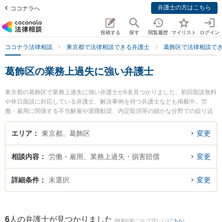
弁護士の方はこちら
ココナラへ
投稿する
探す
閲覧履歴
マイリスト
ログイン
ココナラ法律相談
東京都で法律相談できる弁護士
葛飾区で法律相談で
葛飾区の業務上過失に強い弁護士
東京都の葛飾区で業務上過失に強い弁護士が6名見つかりました。初回面談無料
や休日面談に対応している弁護士、解決事例を持つ弁護士なども掲載中。労
働・雇用に関係する不当解雇や退職勧奨、内定取消等の細かな分野での絞り込
み検索もでき便利です。特に葛飾総合法律事務所の岡部 頌平弁護士や葛飾総合
法律事務所の高木 大門弁護士、葛飾総合法律事務所の角 学弁護士のプロフィー
エリア
東京都、葛飾区
変更
ル情報や弁護士費用、強みなどが注目されています。『葛飾区で土日や夜間に
発生した業務上過失のトラブルを今すぐに弁護士に相談したい』『業務上過失
相談内容
労働・雇用、業務上過失・損害賠償
変更
のトラブル解決の実績豊富な近くの弁護士を検索したい』『初回相談無料で業
務上過失を法律相談できる葛飾区内の弁護士に相談予約したい』などでお困り
の相談者さんにおすすめです。
詳細条件
未選択
変更
6
人の弁護士が見つかりました
(検索結果について詳しくは
こちら
)