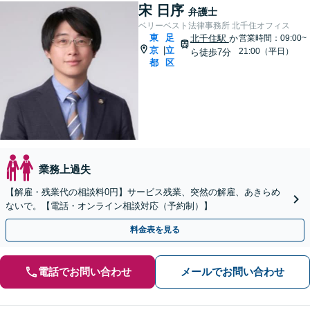
宋 日序
弁護士
ベリーベスト法律事務所 北千住オフィス
東
足
北千住駅
か
営業時間：09:00~
京
立
|
21:00（平日）
ら徒歩7分
都
区
業務上過失
【解雇・残業代の相談料0円】サービス残業、突然の解雇、あきらめ
ないで。【電話・オンライン相談対応（予約制）】
料金表を見る
電話でお問い合わせ
メールでお問い合わせ