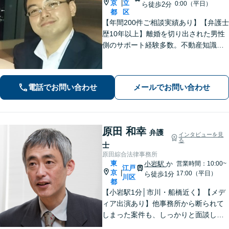
京
立
|
0:00（平日）
ら徒歩2分
都
区
【年間200件ご相談実績あり】【弁護士
歴10年以上】離婚を切り出された男性
側のサポート経験多数。不動産知識が
豊富。複雑な相続案件の対応も可能。
加害者側の交通事故案件も対応【東京
メトロ千代田線綾瀬駅西口徒歩2分】
電話でお問い合わせ
メールでお問い合わせ
【初回面談無料】
原田 和幸
弁護
インタビューを見
る
士
原田綜合法律事務所
東
小岩駅
か
営業時間：10:00~
江戸
京
|
17:00（平日）
ら徒歩1分
川区
都
【小岩駅1分│市川・船橋近く】【メデ
ィア出演あり】他事務所から断られて
しまった案件も、しっかりと面談し、
法的アドバイスをいたします【解決実