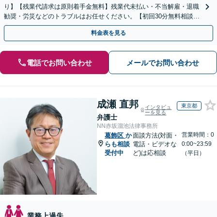
り】【残業代請求は原則着手金無料】残業代未払い・不当解雇・退職
勧奨・労災などのトラブルはお任せください。【初回30分無料相談】
ご依頼後はLINE・メールなどでの対応も可能です。
料金表を見る
電話でお問い合わせ
メールでお問い合わせ
成瀬 直邦
東京都
インタビュ
ーを見る
弁護士
NN赤坂溜池法律事務所
営業時間：0
葛飾区
か
面談方法(対面・
らも相談
電話・ビデオな
0:00~23:59
受付中
ど)は応相談
（平日）
業務上過失