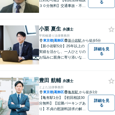
日対応可能】【初回法律相談
る
３０分無料】交通事故・不動
産・事業者問題・借金でお困
りの方は是非一度ご相談くだ
さい。民事・企業法務の法律
小栗 夏生
事務所です。培ってきたスキ
弁護士
ルを生かした弁護活動を行い
平和橋通り法律事務所
ます。
東京都
葛飾区
新小岩駅
から徒歩5分
|
【新小岩駅5分】25年以上の
詳細を見
実績を活かし、一人ひとりの
る
お悩みに親身に寄り添いなが
ら、納得できる解決を全力で
目指します。法律問題の解決
だけでなく、その先の暮らし
豊田 航輔
や未来を見据えたサポートを
弁護士
大切にしています。【休日や
とよた法律事務所
夜間相談も柔軟に対応】【WE
東京都
葛飾区
亀有駅
から徒歩1分
|
B相談可】
【亀有駅1分】【初回相談30
詳細を見
分無料】【近隣パーキングあ
る
り】不貞の慰謝料請求の解決
事例多数あり。財産分与や相