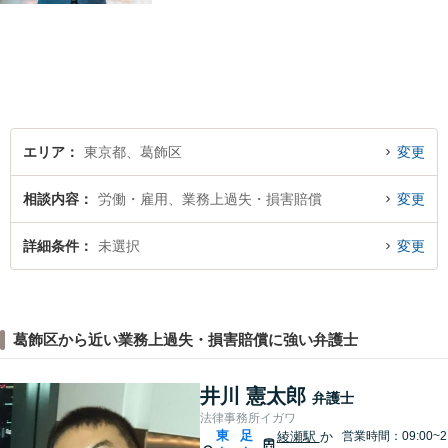
続、交通事故もご相談くださ
い。弁護士自身が最後まで寄
り添い、解決へ向けて尽力し
ます。
エリア
東京都、葛飾区
変更
相談内容
労働・雇用、業務上過失・損害賠償
変更
詳細条件
未選択
変更
葛飾区から近い業務上過失・損害賠償に強い弁護士
井川 憲太郎
弁護士
法律事務所イガワ
東
足
綾瀬駅
か
営業時間：09:00~2