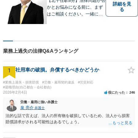
【北千住駅8分】法律問題か否
詳細を見
かとお悩みになる前に、まず
る
はご相談ください。一緒に考
えましょう。 お悩み事を一人
で抱えることはありません。
ご遠慮なくご相談ください。
業務上過失の法律Q&Aランキング
1
社用車の破損。弁償するべきかどうか
#業務上過失・損害賠償
#労働・雇用契約違反
#労災対応
#退職理由(自己都合・会社都合)
2026年2月4日
役にたった
246
労働・雇用に強い弁護士
泉 亮介
弁護士
法的な話で言えば、法人の所有物を破損しているため、法人から損害
賠償請求がされる可能性はあるでしょう。