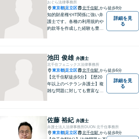
おぐら法律事務所
東京都
足立区
北千住駅
から徒歩8分
|
知的財産権やIT関係に強い弁
詳細を見
護士です。各種の利用規約や
る
約款等を作成した経験も豊富
です。契約書のチェック等で
あれば、日本文のみならず英
文のものも対処できます。ネ
ット上での誹謗中傷対策も得
池田 俊雄
弁護士
意です。
北千住フェニックス法律事務所
東京都
足立区
北千住駅
から徒歩6分
|
【北千住駅徒歩5分】【歴20
詳細を見
年以上のベテラン弁護士】複
る
雑な問題に対しても豊富な経
験から実現性の高い提案が可
能です。都心で弁護士をお探
しであればお気軽にご相談く
ださい。依頼者様の声を大切
佐藤 裕紀
弁護士
にし、適切に対処して参りま
弁護士法人法律事務所DUON 北千住事務所
す。
東京都
足立区
北千住駅
から徒歩8分
|