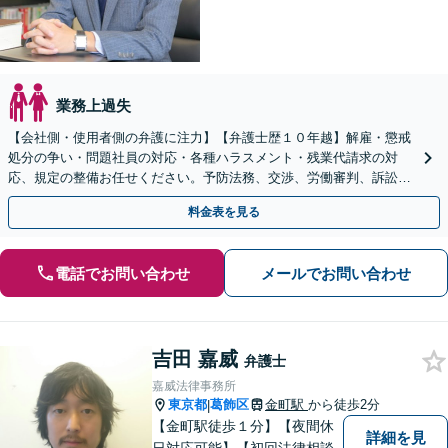
業務上過失
【会社側・使用者側の弁護に注力】【弁護士歴１０年越】解雇・懲戒
処分の争い・問題社員の対応・各種ハラスメント・残業代請求の対
応、規定の整備お任せください。予防法務、交渉、労働審判、訴訟の
各段階に迅速に対応いたします！
料金表を見る
電話でお問い合わせ
メールでお問い合わせ
吉田 嘉威
弁護士
嘉威法律事務所
東京都
葛飾区
金町駅
から徒歩2分
|
【金町駅徒歩１分】【夜間休
詳細を見