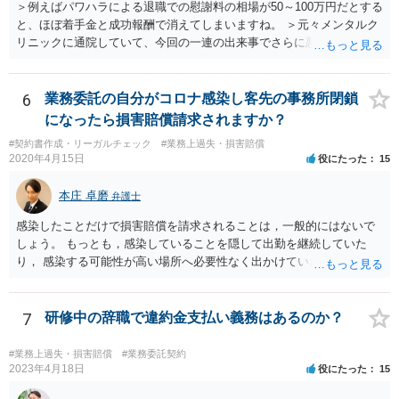
＞例えばパワハラによる退職での慰謝料の相場が50～100万円だとする
と、ほぼ着手金と成功報酬で消えてしまいますね。 ＞元々メンタルク
リニックに通院していて、今回の一連の出来事でさらに悪化した事実
を医師の診断書で証拠として提出しても慰謝料は変わらないですか？
万が一、慰謝料請求が認められるにしても金額としては微々たるもの
かと思いますが、依頼する弁護士に詳細を説明したうえで指示を仰い
6
業務委託の自分がコロナ感染し客先の事務所閉鎖
だ方がいいかと思います。
になったら損害賠償請求されますか？
#契約書作成・リーガルチェック
#業務上過失・損害賠償
2020年4月15日
役にたった
15
本庄 卓磨
弁護士
感染したことだけで損害賠償を請求されることは，一般的にはないで
しょう。 もっとも，感染していることを隠して出勤を継続していた
り， 感染する可能性が高い場所へ必要性なく出かけていたりした場合
など， 感染者の責任が大きいといえる場合には，損害賠償を請求され
るリスクがあり得ると思います。 もし事業所閉鎖になった場合には損
害が大きくなりますので，注意が必要ですね。
7
研修中の辞職で違約金支払い義務はあるのか？
#業務上過失・損害賠償
#業務委託契約
2023年4月18日
役にたった
15