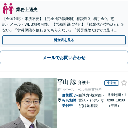
業務上過失
【全国対応・来所不要】【完全成功報酬制】相談料0、着手金0。電
話・メール・WEB相談可能。【労働問題に特化】「残業代が支払われ
ない」「労災保険を使わせてもらえない」「労災保険だけでは足りな
い。損害賠償請求したい」など労働問題はお任せを。
料金表を見る
メールでお問い合わせ
平山 諒
弁護士
東京都
府中ピース・ベル法律事務所
営業時間：1
葛飾区
か
面談方法(対面・
らも相談
電話・ビデオな
0:00~18:00
受付中
ど)は応相談
（平日）