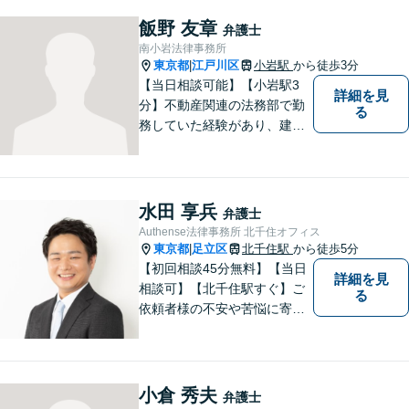
飯野 友章
弁護士
南小岩法律事務所
東京都
江戸川区
小岩駅
から徒歩3分
|
【当日相談可能】【小岩駅3
詳細を見
分】不動産関連の法務部で勤
る
務していた経験があり、建築
やリフォームに開ける瑕疵ト
ラブル、労働問題の対応経験
が多数あります。ご依頼者様
と一緒に考え、最適な解決策
水田 享兵
弁護士
をご提案いたします。 どんな
Authense法律事務所 北千住オフィス
ことでもお気軽にご相談くだ
東京都
足立区
北千住駅
から徒歩5分
|
さい。
【初回相談45分無料】【当日
詳細を見
相談可】【北千住駅すぐ】ご
る
依頼者様の不安や苦悩に寄り
添いながら、納得の解決とな
るよう冷静かつ粘り強く交渉
します。離婚男女問題では問
題解決後の人生も見据えてサ
小倉 秀夫
弁護士
ポートします。