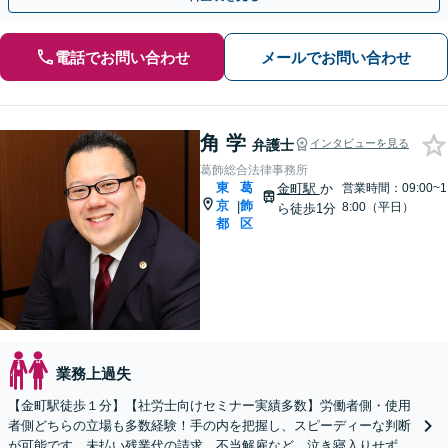
電話でお問い合わせ
メールでお問い合わせ
角 学
弁護士
インタビューを見る
葛飾総合法律事務所
東
葛
金町駅
か
営業時間：09:00~1
京
飾
|
8:00（平日）
ら徒歩1分
都
区
業務上過失
【金町駅徒歩１分】【社労士向けセミナー実績多数】労働者側・使用
者側どちらの立場も多数経験！手の内を把握し、スピーディーな判断
が可能です。未払い残業代の請求、不当解雇など、泣き寝入りせずご