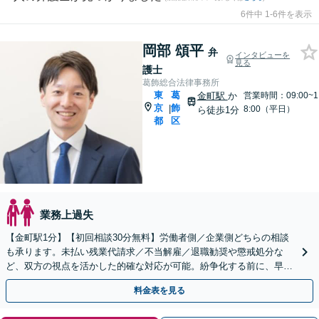
6件中 1-6件を表示
岡部 頌平
弁
インタビューを
見る
護士
葛飾総合法律事務所
東
葛
金町駅
か
営業時間：09:00~1
京
飾
|
8:00（平日）
ら徒歩1分
都
区
業務上過失
【金町駅1分】【初回相談30分無料】労働者側／企業側どちらの相談
も承ります。未払い残業代請求／不当解雇／退職勧奨や懲戒処分な
ど、双方の視点を活かした的確な対応が可能。紛争化する前に、早め
にご相談ください【企業の顧問契約も注力して対応します】
料金表を見る