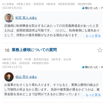
本件にどうあてはまるのかは具体的な事情を詳しく聞かないと判断で
#人身事故
#業務上過失・損害賠償
#被害者
#損害賠償増額
#慰謝料増額
きないことですので、一度弁護士に相談されてもよいかと思います。
2023年3月23日
役にたった
7
松宮 英人
弁護士
店舗側に転倒事故を防止するにあたっての注意義務違反があったと言
えれば、損害賠償請求は可能です。 （ただし、転倒者側にも過失あり
として、何割かの過失相殺がなされる場合があります。） 注意義務違
反の有無は、当時の個別具体的な事情により判断されます。 例えば、
床材等の性質、清掃により濡れるなどしてどの程度滑りやすくなって
いたか（清掃の仕方）、当日の天候、店内の混雑具合や客の動線、店
10
業務上横領についての質問
員による注意喚起の有無、過去に同様の事故があったか否か…などな
ど、様々な要素を見ていく必要があります。 一度弁護士にご相談され
#横領罪・背任罪
#労働・雇用契約違反
#経営者・会社側
ることをオススメします。 なお、治療費も損害賠償に含まれますが、
#業務上過失・損害賠償
#業務委託契約
2023年12月7日
役にたった
4
慰謝料など、具体的な損害賠償算定の仕方についても、ご相談なさる
とよいと思います。 お大事になさってください。
佐山 亮介
弁護士
お返事がおそくなり畏れ入ります。そうなると、業務上横領の線は少
し可能性が高まるかと思います。 告訴や被害届が通るかどうかは、被
害金額を含めどこまで証明ができるかに掛かっていますので、一度直
接面談等で資料を交えながらご相談されることをおすすめします。