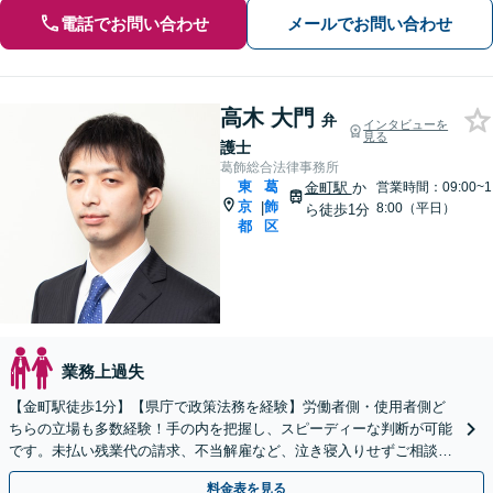
電話でお問い合わせ
メールでお問い合わせ
高木 大門
弁
インタビューを
見る
護士
葛飾総合法律事務所
東
葛
金町駅
か
営業時間：09:00~1
京
飾
|
8:00（平日）
ら徒歩1分
都
区
業務上過失
【金町駅徒歩1分】【県庁で政策法務を経験】労働者側・使用者側ど
ちらの立場も多数経験！手の内を把握し、スピーディーな判断が可能
です。未払い残業代の請求、不当解雇など、泣き寝入りせずご相談く
ださい。【初回30分来所相談無料】
料金表を見る