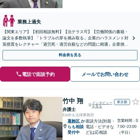
業務上過失
【関東エリア】【初回相談無料】【法テラス可】【労働関係の書籍・
論文を多数執筆】「トラブルの芽を摘み取る」企業のハラスメント対
策措置をレクチャー「過労死・過労自殺などの問題に精通」企業側も
対応／従業員トラブルはお任せください【顧問契約あり】
料金表を見る
電話で面談予約
メールでお問い合わせ
竹中 翔
東京都
インタビュー
を見る
弁護士
Earth＆法律事務所
営業時間：0
葛飾区
か
面談方法(対面・
らも相談
電話・ビデオな
7:00~23:00
受付中
ど)は応相談
（平日）