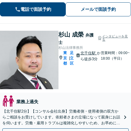
績約1000件】豊富な離婚調停・裁判実
電話で面談予約
メールで面談予約
績あり【不動産業界出身】豊富な専門
知識あり
杉山 成榮
弁護
インタビューを見
る
士
杉山法律事務所
東
足
北千住駅
か
営業時間：09:00~
京
立
|
18:00（平日）
ら徒歩3分
都
区
業務上過失
【北千住駅2分】【コンサル会社出身】労働者側・使用者側の双方か
らご相談をお受けしています。依頼者さまの立場になって親身にお話
を伺います。労働・雇用トラブルは複雑化しやすいため、お早めに弁
護士にご相談ください。【WEB面談可】