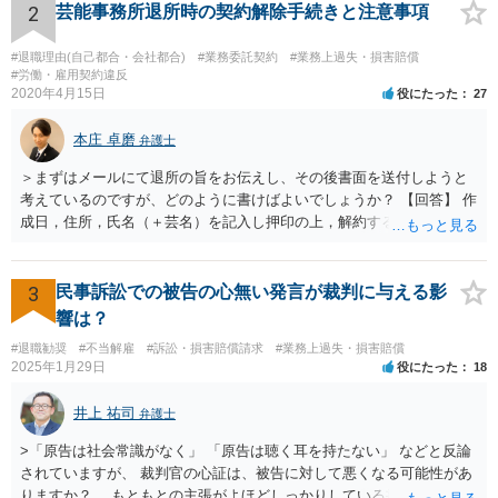
2
芸能事務所退所時の契約解除手続きと注意事項
#退職理由(自己都合・会社都合)
#業務委託契約
#業務上過失・損害賠償
#労働・雇用契約違反
2020年4月15日
役にたった
27
本庄 卓磨
弁護士
＞まずはメールにて退所の旨をお伝えし、その後書面を送付しようと
考えているのですが、どのように書けばよいでしょうか？ 【回答】 作
成日，住所，氏名（＋芸名）を記入し押印の上，解約する旨を伝える
内容を記載してください。 ＞私のような場合は損害賠償を請求される
ようなことはありますでしょうか？ 【回答】 特にないと思われます
が，仮に請求された場合はそれが「損害」に該当するのか検討するこ
3
民事訴訟での被告の心無い発言が裁判に与える影
とになります。 ＞また、事務所をやめる際、「退所後しばらく芸能活
響は？
動禁止」「活動するなら名前を変える」ことを事務所側から要求され
#退職勧奨
#不当解雇
#訴訟・損害賠償請求
#業務上過失・損害賠償
たという事例を聞いたことがあります。所属する際にいただいた契約
2025年1月29日
役にたった
18
書にはそのようなことは書いていないのですが、仮にこれらを要求さ
れた場合には断ることは可能なのでしょうか？ 【回答】 契約書に記載
井上 祐司
弁護士
がないのであれば，断ることができる可能性があります。 もし上記の
ような要求をされた場合は，その根拠を明示してもらってください。
>「原告は社会常識がなく」 「原告は聴く耳を持たない」 などと反論
されていますが、 裁判官の心証は、被告に対して悪くなる可能性があ
りますか？ もともとの主張がよほどしっかりしている書面でなけれ