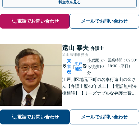
料金表を見る
電話でお問い合わせ
メールでお問い合わせ
遠山 泰夫
弁護士
遠山法律事務所
小岩駅
か
営業時間：09:30~
東
江戸
18:30（平日）
京
ら徒歩10
|
川区
都
分
江戸川区地元下町の名奉行遠山の金さ
ん【弁護士歴40年以上】【電話無料法
律相談】【リーズナブルな弁護士費
用】【JR小岩駅徒歩12分・駐車場完
備】地元下町を知り尽くし、地域に密
着した業務を展開。実績・経験豊富な
電話でお問い合わせ
メールでお問い合わせ
弁護士の確かな見解と事件処理。