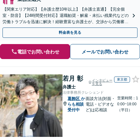
【関東エリア対応】【弁護士歴10年以上】【弁護士直通】【完全個
室・防音】【24時間受付対応】退職勧奨・解雇・未払い残業代などの
労働トラブルを迅速に解決！経験豊富な弁護士が、交渉から労働審判
まで一貫して対応いたします【オンライン相談可】
料金表を見る
電話でお問い合わせ
メールでお問い合わせ
若月 彰
東京都
インタビュー
を見る
弁護士
法律事務所クレシェンド
営業時間：1
葛飾区
か
面談方法(対面・
らも相談
電話・ビデオな
0:00~18:00
受付中
ど)は応相談
（平日）