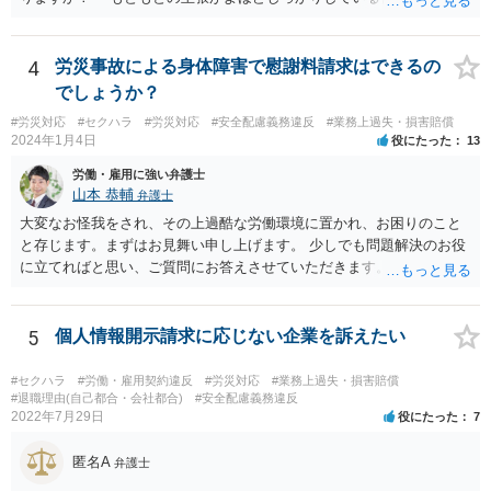
ば、一般的に心証は悪くなるだろうと思います。 ただし、最終的な
勝ち負けは、法律構成に必要な事実の主張と証拠の的確さに尽きま
す。その意味では「無益的記載事項」です。 法律的に全く意味がな
4
労災事故による身体障害で慰謝料請求はできるの
い主張で、過度に攻撃的な文章ですから、少なくとも記載する必要は
でしょうか？
全くない事項です。 こういったことが記載された場合には、完全ス
#労災対応
#セクハラ
#労災対応
#安全配慮義務違反
#業務上過失・損害賠償
ルーする方が印象はよいのが普通です。
2024年1月4日
役にたった
13
労働・雇用に強い弁護士
山本 恭輔
弁護士
大変なお怪我をされ、その上過酷な労働環境に置かれ、お困りのこと
と存じます。まずはお見舞い申し上げます。 少しでも問題解決のお役
に立てればと思い、ご質問にお答えさせていただきます。 ご相談者の
具体的な会社内での立場や入手可能な証拠資料にもよりますが、お怪
我に関しては労災保険からの給付や会社からの損害賠償が、過重労働
に関しては未払残業代の支払が受けられる可能性がある事案とお見受
5
個人情報開示請求に応じない企業を訴えたい
けします。 請求が認められる可能性や採るべき手続を検討するには、
様々な事情のヒアリングや証拠資料の検討が必要になるため、今後の
#セクハラ
#労働・雇用契約違反
#労災対応
#業務上過失・損害賠償
方針の検討も含め、一度面談にて法律相談をされることをおすすめし
#退職理由(自己都合・会社都合)
#安全配慮義務違反
2022年7月29日
役にたった
7
ます。
匿名A
弁護士