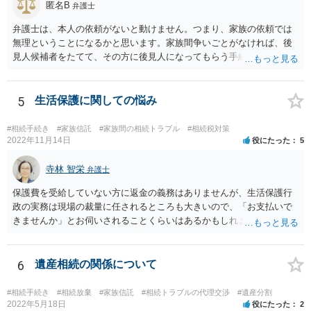
匿名B
弁護士
弁護士は、本人の依頼がないと動けません。つまり、家族の依頼では
無理ということになるかと思います。家族間争いごとがなければ、後
見人候補者をたてて、その方に後見人になってもらう手続をすすめた
ほうが、今後もいろいろやりやすくなると思います。
5
生活保護に関しての悩み
#相続手続き
#家族信託
#家族間の相続トラブル
#相続税対策
2022年11月14日
役にたった
5
寺林 智栄
弁護士
保護費を受給していない方に返金の義務はありませんが、生活保護行
政の実務は現場の裁量に任されるところも大きいので、「お支払いで
きませんか」とお伺いされることくらいはあるかもしれません。 通報
するかどうかは、あなたとお父さんの妹さんとの関係などを総合的に
考えてご判断いただくのが良いと思います。
6
遺産相続の関係について
#相続手続き
#相続放棄
#家族信託
#相続トラブルの代理交渉
#遺産分割
2022年5月18日
役にたった
2