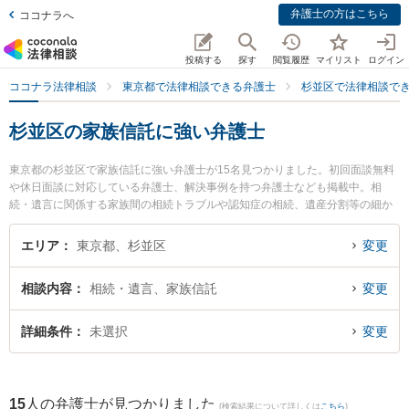
弁護士の方はこちら
ココナラへ
投稿する
探す
閲覧履歴
マイリスト
ログイン
ココナラ法律相談
東京都で法律相談できる弁護士
杉並区で法律相談で
杉並区の家族信託に強い弁護士
東京都の杉並区で家族信託に強い弁護士が15名見つかりました。初回面談無料
や休日面談に対応している弁護士、解決事例を持つ弁護士なども掲載中。相
続・遺言に関係する家族間の相続トラブルや認知症の相続、遺産分割等の細か
な分野での絞り込み検索もでき便利です。特に桜上水法律事務所の中島 圭太弁
護士や弁護士法人KTG 杉並法律事務所の小島 麗香弁護士、弁護士法人KTG 杉
エリア
東京都、杉並区
変更
並法律事務所の木村 恒平弁護士のプロフィール情報や弁護士費用、強みなどが
注目されています。『杉並区で土日や夜間に発生した家族信託のトラブルを今
相談内容
相続・遺言、家族信託
変更
すぐに弁護士に相談したい』『家族信託のトラブル解決の実績豊富な近くの弁
護士を検索したい』『初回相談無料で家族信託を法律相談できる杉並区内の弁
護士に相談予約したい』などでお困りの相談者さんにおすすめです。
詳細条件
未選択
変更
15
人の弁護士が見つかりました
(検索結果について詳しくは
こちら
)