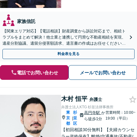
家族信託
【関東エリア対応】【電話相談】財産調査から訴訟対応まで、相続ト
ラブルをまとめて解決！他士業と連携して円滑な不動産相続を実現、
遺産分割協議、遺留分侵害額請求、遺言書の作成はお任せください。
明確な料金体系【オンライン面談可能】
料金表を見る
電話でお問い合わせ
メールでお問い合わせ
木村 恒平
弁護士
弁護士法人KTG 杉並法律事務所
東
杉
高円寺駅
か
営業時間：10:00~
京
並
|
19:00（平日）
ら徒歩1分
都
区
【初回相談30分無料】【夫婦カウンセ
ラー資格保有】離婚/交通事故/不動産/