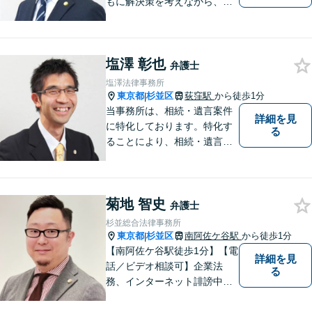
もに解決策を考えながら、納
得できる形での問題解決を目
指して尽力いたします。信頼
いただける弁護士になれるよ
塩澤 彰也
う日々精進して参ります。
弁護士
【夜間や休日相談も対応可
塩澤法律事務所
能】【メール・WEB面談可】
東京都
杉並区
荻窪駅
から徒歩1分
|
当事務所は、相続・遺言案件
詳細を見
に特化しております。特化す
る
ることにより、相続・遺言案
件については、どの弁護士よ
りも適切なアドバイスがで
き、その費用についても、ほ
菊地 智史
とんどの弁護士よりも適切な
弁護士
料金にて対応していると自負
杉並総合法律事務所
しております。
東京都
杉並区
南阿佐ケ谷駅
から徒歩1分
|
【南阿佐ケ谷駅徒歩1分】【電
詳細を見
話／ビデオ相談可】企業法
る
務、インターネット誹謗中
傷、不動産、離婚問題など。