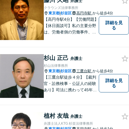
藤川 久昭
弁護士
今すぐお問い合わせを！
クラウンズ法律事務所
東京都
杉並区
高円寺駅
から徒歩4分
|
【高円寺駅4分】【労働問題】
詳細を見
【休日面談可】私の主要分野
る
は、労働者側の労働事件、企
業法務（顧問先約４０社）、
破産・再生・任意整理です。
相談件数、訴訟案件、交渉案
杉山 正己
件を数多く担当しています。
弁護士
依頼人さまにとって、最大限
杉山法律事務所
の効用を得られるように頑張
東京都
杉並区
三鷹台駅
から徒歩4分
|
っています。
【三鷹台駅徒歩４分】【裁判
詳細を見
官・訟務検事・公証人の経験
る
あり】司法に携わって45年以
上。これまでの知見を活かし
て支援・弁護いたします。離
婚・相続・成年後見、交通事
植村 友哉
故、不動産問題等はご相談く
弁護士
ださい！法テラス対応です。
弁護士法人KTG 杉並法律事務所
東京都
杉並区
高円寺駅
から徒歩1分