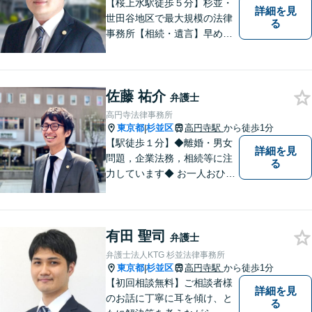
【桜上水駅徒歩５分】杉並・
詳細を見
世田谷地区で最大規模の法律
る
事務所【相続・遺言】早めの
ご相談が解決への一番の近道
です【企業法務】契約書の作
成・リーガルチェックもご相
佐藤 祐介
談下さい【借金・債務整理】
弁護士
生活再建に向けて伴走しま
高円寺法律事務所
す！
東京都
杉並区
高円寺駅
から徒歩1分
|
【駅徒歩１分】◆離婚・男女
詳細を見
問題，企業法務，相続等に注
る
力しています◆ お一人おひと
りのお気持ちに即した，事案
ごとの解決策をご提案いたし
ます。
有田 聖司
弁護士
弁護士法人KTG 杉並法律事務所
東京都
杉並区
高円寺駅
から徒歩1分
|
【初回相談無料】ご相談者様
詳細を見
のお話に丁寧に耳を傾け、と
る