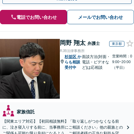
電話でお問い合わせ
メールでお問い合わせ
岡野 翔太
弁護士
東京都
RJB法律事務所
営業時間：0
杉並区
か
面談方法(対面・
らも相談
電話・ビデオな
9:00~20:00
受付中
ど)は応相談
（平日）
家族信託
【関東エリア対応】【初回相談無料】「取り返しがつかなくなる前
に、泣き寝入りする前に、当事務所にご相談ください」他の親族との
ご関係も可能な限り良好になるよう、ご相談者様の正当な利益を守り