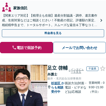
家族信託
【関東エリア対応】【税理士も在籍】遺産分割協議・調停、遺言書作
成、生前対策などはご相談ください！不動産の登記、評価額の算定、
相続税申告まで、トータルサポート。スムーズな返信＆丁寧なコミュ
ニケーション◎お気軽にご相談ください。
料金表を見る
電話で面談予約
メールでお問い合わせ
足立 啓輔
千葉県
インタビュ
ーを見る
弁護士
藤井・滝沢綜合法律事務所
営業時間：0
杉並区
か
面談方法(対面・
らも相談
電話・ビデオな
9:00~21:00
受付中
ど)は応相談
（平日）