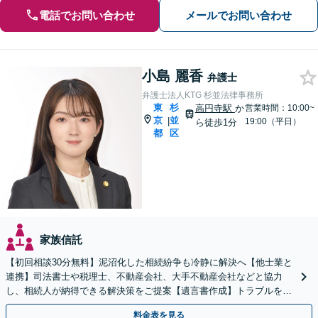
電話でお問い合わせ
メールでお問い合わせ
小島 麗香
弁護士
弁護士法人KTG 杉並法律事務所
東
杉
高円寺駅
か
営業時間：10:00~
京
並
|
19:00（平日）
ら徒歩1分
都
区
家族信託
【初回相談30分無料】泥沼化した相続紛争も冷静に解決へ【他士業と
連携】司法書士や税理士、不動産会社、大手不動産会社などと協力
し、相続人が納得できる解決策をご提案【遺言書作成】トラブルを予
測したうえで作成・執行【夜間休日の相談可】
料金表を見る