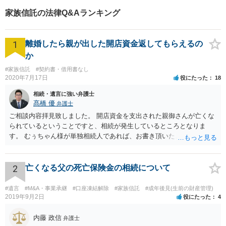
家族信託の法律Q&Aランキング
1
離婚したら親が出した開店資金返してもらえるの
か
#家族信託
#契約書・借用書なし
2020年7月17日
役にたった
18
相続・遺言に強い弁護士
髙橋 優
弁護士
ご相談内容拝見致しました。 開店資金を支出された親御さんが亡くな
られているということですと、相続が発生しているところとなりま
す。 むぅちゃん様が単独相続人であれば、お書き頂いたような方法で
ご主人に書面を書いてもらうことで対応は可能かと思います。 他にも
相続人おられるということであれば、他の相続人との協議が必要とな
るところです。 また、当該点とは別にご主人から貸付ではなく贈与で
2
亡くなる父の死亡保険金の相続について
あると主張される可能性がございます。 その場合には、貸付であるこ
とを伺わせる事情をどれだけ積み重ねることが出来るか、というとこ
#遺言
#M&A・事業承継
#口座凍結解除
#家族信託
#成年後見(生前の財産管理)
ろとなります。 返済の事実や、返済を約束するメール等です。 金額の
2019年9月2日
役にたった
4
大きさや状況を考えると、一つ一つの問題を解決し、万が一に備えて
おく方が宜しいかと思います。 緊急という訳ではないかと思います
内藤 政信
弁護士