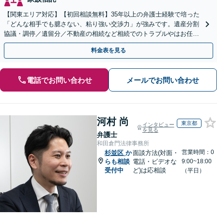
【関東エリア対応】【初回相談無料】35年以上の弁護士経験で培った
「どんな相手でも臆さない、粘り強い交渉力」が強みです。遺産分割
協議・調停／遺留分／不動産の相続など相続でのトラブルやはお任せ
ください。遺言書や生前贈与など生前対策にも注力
料金表を見る
電話でお問い合わせ
メールでお問い合わせ
河村 尚
東京都
インタビュー
を見る
弁護士
和田倉門法律事務所
営業時間：0
杉並区
か
面談方法(対面・
らも相談
電話・ビデオな
9:00~18:00
受付中
ど)は応相談
（平日）