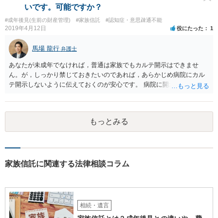
いです。可能ですか？
#成年後見(生前の財産管理)
#家族信託
#認知症・意思疎通不能
2019年4月12日
役にたった
1
馬場 龍行
弁護士
あなたが未成年でなければ，普通は家族でもカルテ開示はできませ
ん。が，しっかり禁じておきたいのであれば，あらかじめ病院にカル
テ開示しないように伝えておくのが安心です。 病院に開示しないよう
に伝える書面を作ることはできますが，それがなくても開示はされる
可能性は低いのでコストパフォーマンスとしてはどうかなという感じ
がします。
もっとみる
家族信託に関連する法律相談コラム
相続・遺言