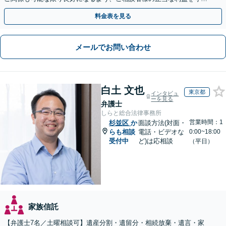
つつ、双方が納得できる着地点を探ります。
料金表を見る
メールでお問い合わせ
白土 文也
東京都
インタビュ
ーを見る
弁護士
しらと総合法律事務所
営業時間：1
杉並区
か
面談方法(対面・
らも相談
電話・ビデオな
0:00~18:00
受付中
ど)は応相談
（平日）
家族信託
【弁護士7名／土曜相談可】遺産分割・遺留分・相続放棄・遺言・家