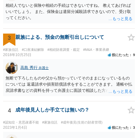
が、事前準備が早い方が有効な手段が増える傾向にありますので、早
相続人でないと保険や相続の手続はできないですね。 教えてあげれば
目に弁護士を入れられることを御検討頂くと良いかと思います。
いいでしょう。 また、保険金は遺留分減殺請求できないので、受け取
ってください。
3
親族による、預金の無断引出しについて
#家族信託
#口座凍結解除
#相続財産調査・鑑定
#M&A・事業承継
2018年10月25日
役にたった
9
高島 秀行
弁護士
無断で下ろしたものや父から預かっていてそのままになっているもの
については 返還請求や損害賠償請求をすることができます。 通帳や払
戻請求書などの資料を持って弁護士に面談で相談した方がよいと思い
ます。
4
成年後見人しか手立ては無いの？
#認知症・意思疎通不能
#家族信託
#成年後見(生前の財産管理)
2023年1月4日
役にたった
3