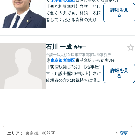
|
【初回相談無料】弁護士とし
詳細を見
て働くうえでも、相談、依頼
る
をしてくださる皆様の笑顔を
見られるよう、不安や悩みに
真摯に向き合いながら解決へ
と導くことを心がけていま
石川 一成
す。【夜間や休日相談も対応
弁護士
可能】【メール・WEB面談
弁護士法人杉並民事家事商事法律事務所
可】
東京都
杉並区
荻窪駅
から徒歩3分
|
【荻窪駅徒歩3分】【検事歴1
詳細を見
年・弁護士歴20年以上】常に
る
依頼者の方のお気持ちに沿っ
た事件の解決を目指し、法的
に最善のアドバイスをさせて
頂きます。当所は民事事件全
般を幅広く取り扱っていま
す。【初回面談無料】どんな
難件でも全力でお客様のお力
になります。
エリア
東京都、杉並区
変更