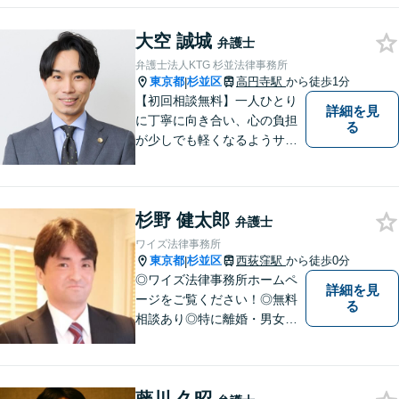
誠実な対応を心がけておりま
す。「弁護士に相談してもい
大空 誠城
いのかな」と迷われている方
弁護士
は、どうぞご遠慮なく私にご
弁護士法人KTG 杉並法律事務所
相談ください【法テラス利用
東京都
杉並区
高円寺駅
から徒歩1分
|
可】
【初回相談無料】一人ひとり
詳細を見
に丁寧に向き合い、心の負担
る
が少しでも軽くなるようサポ
ートいたします。問題の背景
にも目を向け、その先の暮ら
しまで見据えた支えを大切に
杉野 健太郎
しています。【夜間や休日相
弁護士
談も対応可能】【メール・WE
ワイズ法律事務所
B面談可】
東京都
杉並区
西荻窪駅
から徒歩0分
|
◎ワイズ法律事務所ホームペ
詳細を見
ージをご覧ください！◎無料
る
相談あり◎特に離婚・男女問
題、交通事故被害に注力◎JR
中央線・西荻窪駅前0分◎杉
並・吉祥寺・武蔵野・三鷹・
小金井・練馬・西東京の方は