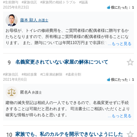
#生前贈与
#家族信託
#家族間の相続トラブル
#協議
2025年8月23日
役にたった
1
藤本 顯人
弁護士
お母様が、トイレの修繕費用を、ご質問者様の配偶者様に贈与するか
たちとなりますので、所有権はご質問者様の配偶者様が得ることにな
ります。 また、贈与については年間110万円まで非課税であり、トイ
レの修繕費であればこの枠内に収まると思います。
9
名義変更されていない家屋の解体について
#家族信託
#相続放棄
#口座凍結解除
#遺産分割
2021年8月6日
役にたった
1
匿名A
弁護士
建物の滅失登記は相続人の一人でもできるので、名義変更せずに手続
きすることは可能だと思われます。 司法書士にご相談いただくとより
確実な情報が得られると思います。
10
家族でも、私のカルテを開示できないようにした