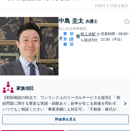
15件中 1-15件を表示
中島 圭太
弁護士
桜上水法律事務所
東
杉
桜上水駅
か
営業時間：09:00~
京
並
|
21:00（平日）
ら徒歩5分
都
区
家族信託
【初回相談の時点で、ワンランク上のリーガルサービスを提供】「相
続問題に関する豊富な実績・経験あり」紛争が生じる前後を問わず、
いつでもご相談ください「事業承継にも対応可」「不動産・株式が絡
んだ複雑な遺産分割にも詳しい」【休日・夜間相談可】
料金表を見る