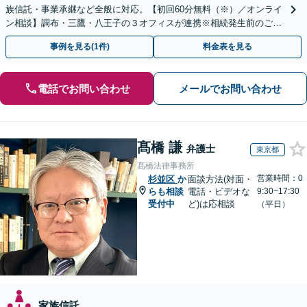
族信託・事業承継など全般に対応。【初回60分無料（※）／オンライ
ン相談】調布・三鷹・八王子の３オフィスが連携※相続発生前のご相
談など有料相談になるものもございます。
事例を見る(1件)
料金表を見る
電話でお問い合わせ
メールでお問い合わせ
髙橋 謙
弁護士
東京都
髙橋法律事務所
営業時間：0
杉並区
か
面談方法(対面・
らも相談
電話・ビデオな
9:30~17:30
受付中
ど)は応相談
（平日）
家族信託