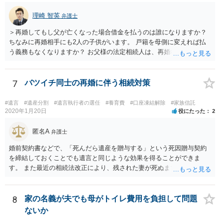
理崎 智英
弁護士
＞再婚してもし父が亡くなった場合借金を払うのは誰になりますか？
ちなみに再婚相手にも2人の子供がいます。 戸籍を母側に変えれば払
う義務もなくなりますか？ お父様の法定相続人は、再婚相手とご相談
者様なので、お父様の借金はご相談者様も相続することになります。
戸籍がどこにあるのかは関係ありません。 ただし、お父様が亡くなっ
たことを知ってから３か月以内に家庭裁判所にて「相続放棄」の手続
7
バツイチ同士の再婚に伴う相続対策
をすれば、ご相談者様はお父様の借金は相続しません。
#遺言
#遺産分割
#遺言執行者の選任
#養育費
#口座凍結解除
#家族信託
2020年1月20日
役にたった
2
匿名A
弁護士
婚前契約書などで、「死んだら遺産を贈与する」という死因贈与契約
を締結しておくことでも遺言と同じような効果を得ることができま
す。 また最近の相続法改正により、残された妻が死ぬまで家に住み続
けられる権利として「配偶者居住権」という制度が設けられましたの
で、その制度を活用する方法も考えられます。 もし契約書の作成まで
視野に入れておられる場合は、お近くの弁護士、できれば相続に強い
8
家の名義が夫でも母がトイレ費用を負担して問題
弁護士にご相談なさるとよいでしょう。
ないか