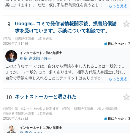
案によります）。 ただ、仮に不法行為責任を負うとしても、違約金を
決めておかなければ慰謝料程度しか認められないケースが出てきます
（日本の裁判所が認定する慰謝料は、到底被害感情を満足させられる
ような金額ではありません）。そのため、口外禁止条項とともに口外
9
Google口コミで発信者情報開示後、損害賠償請
した場合の違約金（100～200万円程度）を定めることには、大きな意
求を受けています。示談について相談です。
味と抑止力があります。 逆に、口外禁止条項を設けると、正当な理由
#訴訟・損害賠償請求
#名誉毀損
がある場合を除いて第三者へ情報開示ができなくなります。そのた
2026年7月14日
役にたった
7
め、口外禁止条項によって自らを縛られてしまうと困るようなケース
（例えば弁護団事件でマスコミ等へ公表する必要があるケース等）で
インターネットに強い弁護士
は、口外禁止の範囲を特定・限定する等の工夫をすることがあります
稲葉 進太郎
弁護士
が、個人間の紛争で、合意後もみだりに紛争情報を口外することそれ
このようなケースでは、自分から示談を申し入れることは一般的でし
自体が異常事態であって、相手方への抑止効果として口外禁止条項を
ょうか。 →一般的には、多くあります。 相手方代理人弁護士に対し、
設定しておく方が望ましい場合が多いと思われます（上記のとおり、
自分で示談を申し入れることにデメリットはありますか。 →弁護士で
口外禁止条項は、違反した際の違約金条項とワンセットにすることで
はない方が減額交渉に望む場合、知識がないことから、相手方が納得
効果を発揮するといえます）。
できる主張を展開するのが難しいという点が指摘されるでしょう。 弁
護士に依頼する経済的余裕がない場合、自分で示談交渉を行う際に注
10
ネットストーカーと晒された
意すべき点があれば教えてください。 →分からないことが出てきたら
弁護士にご相談になるのが良いかと存じます。まずは電話相談などで
#誹謗中傷
#ネット上の個人特定被害
#訴訟・損害賠償請求
#個人情報削除
直接弁護士にご相談になることをお勧めいたします。
#発信者情報開示請求
#名誉毀損
2026年7月27日
役にたった
3
インターネットに強い弁護士