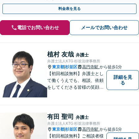
プロード／リベンジポルノ等、代表弁護士が最後まで対応
料金表を見る
電話でお問い合わせ
メールでお問い合わせ
植村 友哉
弁護士
弁護士法人KTG 杉並法律事務所
東京都
杉並区
高円寺駅
から徒歩1分
|
【初回相談無料】弁護士とし
詳細を見
て働くうえでも、相談、依頼
る
をしてくださる皆様の笑顔を
見られるよう、不安や悩みに
真摯に向き合いながら解決へ
と導くことを心がけていま
す。【夜間や休日相談も対応
有田 聖司
弁護士
可能】【メール・WEB面談
弁護士法人KTG 杉並法律事務所
可】
東京都
杉並区
高円寺駅
から徒歩1分
|
【初回相談無料】ご相談者様