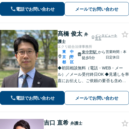
問題、離婚問題、成人・少年の刑事事
電話でお問い合わせ
メールでお問い合わせ
件、相続問題、学校問題、行政事件、
企業法務に強い関心があります。
髙橋 俊太
弁
インタビューを
見る
護士
エクリ総合法律事務所
東
中
東中野駅
から
営業時間：本
京
野
|
日定休日
徒歩5分
都
区
◆初回相談無料（電話・WEB・メー
ル）／メール受付終日OK ◆見通しを率
直にお伝えし、ご依頼の要否も含めて
ご案内いたします。受任から解決まで
弁護士本人が一貫してスピーディーに
電話でお問い合わせ
メールでお問い合わせ
対応いたします。 ◆累計相談2000件以
上・解決実績500件以上
吉口 直希
弁護士