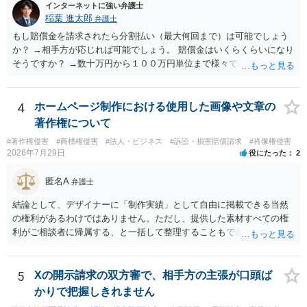
インターネットに強い弁護士
稲葉 進太郎
弁護士
もし賠償金を請求されたら分割払い（最大何回まで）は可能でしょう
か？ →相手方が応じれば可能でしょう。 賠償金はいくらくらいになり
そうですか？ →数十万円から１００万円単位まで様々であり、不明で
す。相手方から相談者様に対し請求がなされた場合、減額や分割の交
渉が行われ、双方合意に至れば支払が開始され、決裂して相手方が訴
訟提起を選択すれば訴訟の中で解決がなされる流れが通常です。
4
ホームページ制作における使用した画像や文章の
著作権について
#著作権侵害
#商標権侵害
#法人・ビジネス
#訴訟・損害賠償請求
#肖像権侵害
2026年7月29日
役にたった
2
匿名A
弁護士
結論として、デザイナーに「制作実績」として自由に掲載できる当然
の権利があるわけではありません。ただし、提供した素材すべての権
利がご相談者に帰属する、と一括して整理することもできません。 ご
自身が撮影・執筆した写真や文章は、創作性があれば原則としてご自
身が著作権者です。 他方、ブランド名、文字主体のロゴ、商品情報、
短いキャッチコピー、販売コンセプトなどは、通常、著作物には当た
5
Xの開示請求の双方審で、相手方の主張が口頭ば
りません。ただし、ロゴに独自の図形やイラスト等が含まれる場合に
かりで把握しきれません
は、その表現部分が著作物となる可能性があります。 また、人物写真