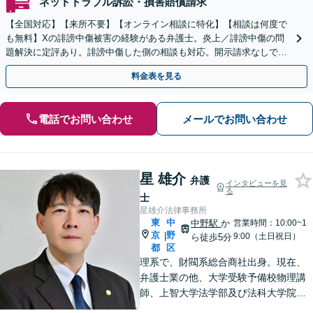
ネットトラブル訴訟・損害賠償請求
【全国対応】【来所不要】【オンライン相談に特化】【相談は何度で
も無料】Xの誹謗中傷被害の経験がある弁護士。炎上／誹謗中傷の問
題解決に定評あり。誹謗中傷した側の相談も対応。開示請求なしで本
人の特定ができる場合もあり。
料金表を見る
電話でお問い合わせ
メールでお問い合わせ
星 雄介
弁護
インタビューを見
る
士
星雄介法律事務所
東
中
中野駅
か
営業時間：10:00~1
京
野
|
9:00（土日祝日）
ら徒歩5分
都
区
理系で、財閥系総合商社出身。現在、
弁護士業の他、大学受験予備校物理講
師、上智大学法学部及び法科大学院非
常勤講師、刑事弁護委員会所属。男女