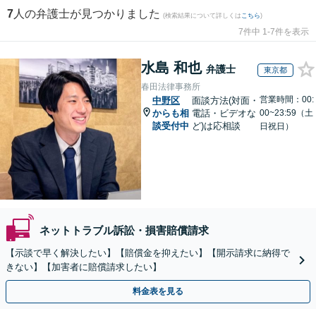
7
人の弁護士が見つかりました
(検索結果について詳しくは
こちら
)
7件中 1-7件を表示
水島 和也
弁護士
東京都
春田法律事務所
営業時間：00:
中野区
面談方法(対面・
からも相
電話・ビデオな
00~23:59（土
談受付中
ど)は応相談
日祝日）
ネットトラブル訴訟・損害賠償請求
【示談で早く解決したい】【賠償金を抑えたい】【開示請求に納得で
きない】【加害者に賠償請求したい】
料金表を見る