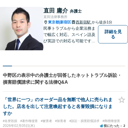
応いたします。企業法務・労
務トラブル・債権回収・相
直田 庸介
弁護士
続・離婚・不動産などお困り
直田法律事務所
の方はぜひご相談ください。
東京都
新宿区
西新宿駅
から徒歩1分
|
民事トラブルから企業法務ま
詳細を見
で幅広く対応。スペイン語及
る
び英語での対応も可能です。
特にスペイン語圏の事業会社
の依頼や、スペイン語圏の相
続人を含む遺産分割を多く扱
っております。
中野区の表示中の弁護士が回答したネットトラブル訴訟・
損害賠償請求に関する法律Q&A
「世界に一つ」のオーダー品を無断で他人に売られま
した。店名を出して注意喚起すると名誉毀損になりま
すか
#名誉毀損
#著作権侵害
#被害者
#加害者
#訴訟・損害賠償請求
#商標権侵害
2026年02月05日(木)
役にたった
2