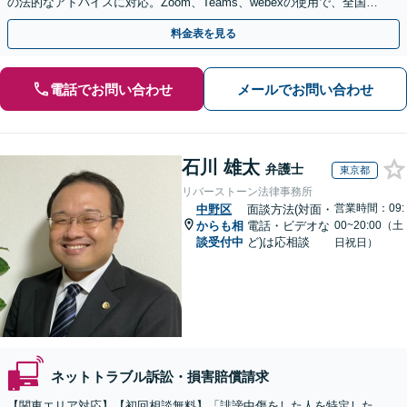
の法的なアドバイスに対応。Zoom、Teams、webexの使用で、全国か
らのご相談にも対応【平日夜間面談可】
料金表を見る
電話でお問い合わせ
メールでお問い合わせ
石川 雄太
弁護士
東京都
リバーストーン法律事務所
営業時間：09:
中野区
面談方法(対面・
からも相
電話・ビデオな
00~20:00（土
談受付中
ど)は応相談
日祝日）
ネットトラブル訴訟・損害賠償請求
【関東エリア対応】【初回相談無料】「誹謗中傷をした人を特定した