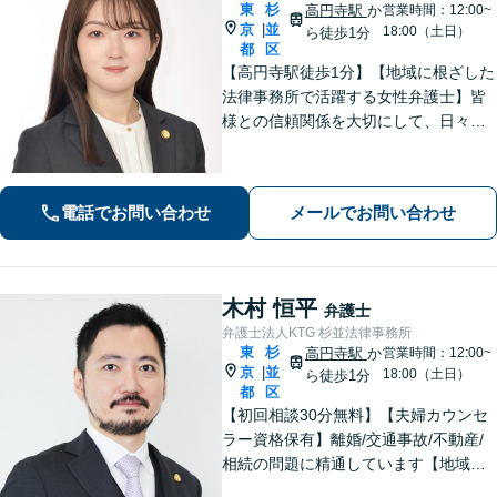
東
杉
高円寺駅
か
営業時間：12:00~
京
並
|
18:00（土日）
ら徒歩1分
都
区
【高円寺駅徒歩1分】【地域に根ざした
法律事務所で活躍する女性弁護士】皆
様との信頼関係を大切にして、日々業
務を行っております。【離婚問題】
【相続】【債務整理】お悩みごとあり
ましたら、お気軽にご相談ください。
電話でお問い合わせ
メールでお問い合わせ
木村 恒平
弁護士
弁護士法人KTG 杉並法律事務所
東
杉
高円寺駅
か
営業時間：12:00~
京
並
|
18:00（土日）
ら徒歩1分
都
区
【初回相談30分無料】【夫婦カウンセ
ラー資格保有】離婚/交通事故/不動産/
相続の問題に精通しています【地域に
密着した法律事務所】皆様に安心して