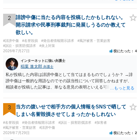
ある筈です。
2
誹謗中傷に当たる内容を投稿したかもしれない。
開示請求や民事刑事裁判に発展しうるのか教えて
欲しい。
#誹謗中傷
#名誉毀損
#発信者情報開示請求
#風評被害・営業妨害
#訴訟・損害賠償請求
#炎上対策
2026年7月27日
役にたった
4
インターネットに強い弁護士
稲葉 進太郎
弁護士
私が投稿した内容は誹謗中傷として当てはまるものでしょうか？ →誹
謗中傷は一般的な用語なのでその該当性について回答しかねますが、
相談者が投稿した記事は、単なる意見の表明といえる可能性が高く、
権利侵害が認められる可能性は低いと存じます。 もし当てはまるとし
て、開示請求が認められたり、民事裁判や刑事裁判に発展しうるもの
でしょうか？ →権利侵害や、名誉毀損・侮辱に該当する可能性が低い
3
当方の腹いせで相手方の個人情報をSNSで晒して
ため、民事裁判や刑事裁判に発展することはあまり考えられないよう
しまい名誉毀損させてしまったかもしれない
に思われます。
#名誉毀損
#発信者情報開示請求
#訴訟・損害賠償請求
#加害者
#風評被害・営業妨害
#誹謗中傷
2026年7月29日
役にたった
2