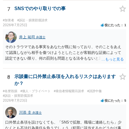
7
SNSでのやり取りでの事
#加害者
#訴訟・損害賠償請求
2026年7月25日
役にたった
1
井上 祐司
弁護士
そのトラウマである事実をあなたが既に知っており、そのことをあえ
て認識しながら相手を傷つけようとしたことが客観的な証拠によって
認定できない限り、何の罰則も問題となる法令もないと思われます。
8
示談書に口外禁止条項を入れるリスクはあります
か？
#名誉毀損
#個人・プライベート
#発信者情報開示請求
#誹謗中傷
#訴訟・損害賠償請求
2026年7月23日
役にたった
5
川添 圭
弁護士
口外禁止条項を設けなくても、「SNSで拡散、職場に連絡したら」少
なくとも不法行為責任を負うでしょう（犯罪に該当するかどうかは事