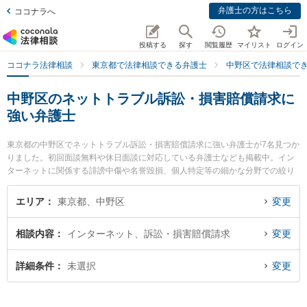
弁護士の方はこちら
ココナラへ
投稿する
探す
閲覧履歴
マイリスト
ログイン
ココナラ法律相談
東京都で法律相談できる弁護士
中野区で法律相談で
中野区のネットトラブル訴訟・損害賠償請求に
強い弁護士
東京都の中野区でネットトラブル訴訟・損害賠償請求に強い弁護士が7名見つか
りました。初回面談無料や休日面談に対応している弁護士なども掲載中。イン
ターネットに関係する誹謗中傷や名誉毀損、個人特定等の細かな分野での絞り
込み検索もでき便利です。特に星雄介法律事務所の星 雄介弁護士やエクリ総合
法律事務所の髙橋 俊太弁護士、吉口総合法律事務所の吉口 直希弁護士のプロフ
エリア
東京都、中野区
変更
ィール情報や弁護士費用、強みなどが注目されています。『中野区で土日や夜
間に発生したネットトラブル訴訟・損害賠償請求のトラブルを今すぐに弁護士
相談内容
インターネット、訴訟・損害賠償請求
変更
に相談したい』『ネットトラブル訴訟・損害賠償請求のトラブル解決の実績豊
富な近くの弁護士を検索したい』『初回相談無料でネットトラブル訴訟・損害
賠償請求を法律相談できる中野区内の弁護士に相談予約したい』などでお困り
詳細条件
未選択
変更
の相談者さんにおすすめです。