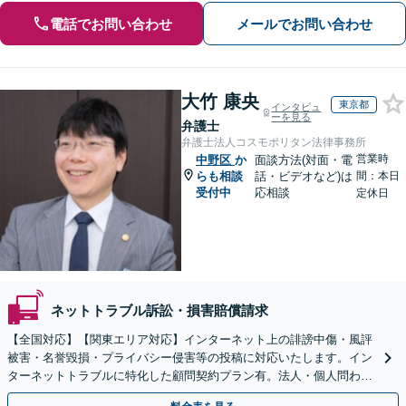
電話でお問い合わせ
メールでお問い合わせ
大竹 康央
東京都
インタビュ
ーを見る
弁護士
弁護士法人コスモポリタン法律事務所
営業時
中野区
か
面談方法(対面・電
らも相談
話・ビデオなど)は
間：本日
受付中
応相談
定休日
ネットトラブル訴訟・損害賠償請求
【全国対応】【関東エリア対応】インターネット上の誹謗中傷・風評
被害・名誉毀損・プライバシー侵害等の投稿に対応いたします。イン
ターネットトラブルに特化した顧問契約プラン有。法人・個人問わず
お気軽にご相談下さい。【オンライン相談可】