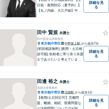
詳細を見
日祝・夜間対応（要予約）】
る
【丸ノ内線、大江戸線】中野
坂上駅徒歩１分。 中野区、杉
並区、練馬区の皆様からご依
頼を多数いただいている地域
田中 賢規
密着型の弁護士です。 おかげ
弁護士
さまで、都内のみならず全国
田中賢規法律事務所
からご相談をいただいており
東京都
中野区
中野坂上駅
から徒歩7分
|
ます。
{初回相談無料} [夜間・土日相
詳細を見
談可能] 依頼者に寄り添う弁護
る
士でありたいと考えていま
す。どんな事でもお気軽にご
相談ください。
田邊 裕之
弁護士
海陽法律事務所
東京都
中野区
沼袋駅
から徒歩1分
|
【夜間/土日対応可】労働問
詳細を見
題、離婚、相続、医療問題な
る
ど法的問題についてのお悩み