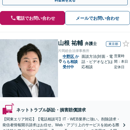
料金表を見る
電話でお問い合わせ
メールでお問い合わせ
山根 祐輔
弁護士
東京都
片岡総合法律事務所
営業時
中野区
か
面談方法(対面・電
らも相談
話・ビデオなど)は
間：本日
受付中
応相談
定休日
ネットトラブル訴訟・損害賠償請求
【関東エリア対応】【電話相談可】IT・WEB業界に強い。削除請求・
発信者情報開示請求はお任せ。Web・アプリ上のサービスを始める際