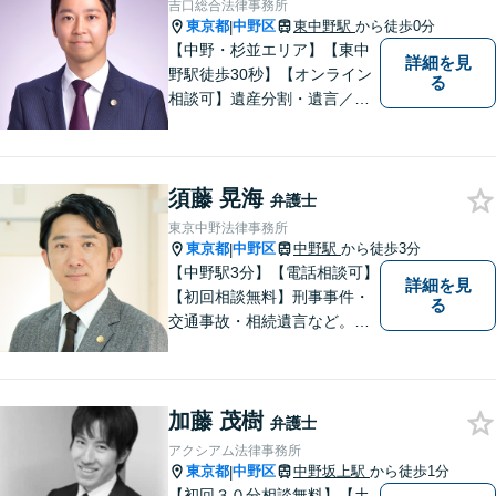
吉口総合法律事務所
東京都
中野区
東中野駅
から徒歩0分
|
【中野・杉並エリア】【東中
詳細を見
野駅徒歩30秒】【オンライン
る
相談可】遺産分割・遺言／不
動産／企業法務【夜間対応
可】【年間230件相談対応】
スピーディーで丁寧な対応。
須藤 晃海
依頼者様の目線に立ち早期問
弁護士
題解決に取り組みます。お気
東京中野法律事務所
軽にご相談ください【完全個
東京都
中野区
中野駅
から徒歩3分
|
室】
【中野駅3分】【電話相談可】
詳細を見
【初回相談無料】刑事事件・
る
交通事故・相続遺言など。フ
ットワークの軽さと交渉力が
私の大きな強みです。おひと
りで悩みや問題を抱える必要
加藤 茂樹
はありません。お気軽に弁護
弁護士
士にご相談ください【休日・
アクシアム法律事務所
夜間相談可】
東京都
中野区
中野坂上駅
から徒歩1分
|
【初回３０分相談無料】【土