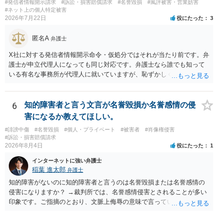
#発信者情報開示請求
#訴訟・損害賠償請求
#名誉毀損
#風評被害・営業妨害
の著作権は撮影者に、肖像に関する権利は被写体本人に帰属します
#ネット上の個人特定被害
（著作権法2条・17条）。 ウェブサイト全体に当然に著作権が生じる
2026年7月22日
役にたった
3
わけではありません。デザイナーが独自に制作したイラストやバナー
等は別として、一般的なレイアウトや配色、依頼者から提供された素
匿名A
弁護士
材を希望に沿って配置した部分には、通常、著作物性は認められにく
いと考えられます。仮に具体的な画面構成の一部に創作性が認められ
X社に対する発信者情報開示命令・仮処分ではそれが当たり前です。弁
ても、その権利は当該部分に限られ、ご相談者の写真や文章等を制作
護士が申立代理人になっても同じ対応です。弁護士なら誰でも知って
実績として掲載する権限まで当然に生じるものではありません。 もっ
いる有名な事務所が代理人に就いていますが、恥ずかしくないのだろ
とも、契約書がなくても、見積書、メール、利用規約等に実績掲載へ
うかと思います。
の同意があれば別です。また、単に制作を担当した事実を記載した
り、公開中のサイトへリンクしたりする行為まで当然に禁止できると
6
知的障害者と言う文言が名誉毀損か名誉感情の侵
は限りません。 人物写真については、通常のSNSへの無断掲載と同
害になるか教えてほしい。
様、掲載目的、態様、必要性、本人の特定可能性等から判断されま
#誹謗中傷
#名誉毀損
#個人・プライベート
#被害者
#肖像権侵害
す。営業目的であり、本人も掲載を拒否していることは、違法性を認
#訴訟・損害賠償請求
める方向の事情となりますが、自動的に肖像権侵害となるわけではあ
2026年8月4日
役にたった
1
りません。 まず、見積書、メール、チャット、デザイナーの利用規約
を確認したうえで、「提供素材及びこれを含む画面の複製・SNS掲載
インターネットに強い弁護士
稲葉 進太郎
を許諾しない」と書面で明確に通知することをお勧めします。すでに
弁護士
掲載された場合は、URL、掲載日時、画面を保存してから削除を求め
知的障害がないのに知的障害者と言うのは名誉毀損または名誉感情の
てください。
侵害になりますか？ →裁判所では、名誉感情侵害とされることが多い
印象です。ご指摘のとおり、文脈上侮辱の意味で言っている点も加味
されていると思います。