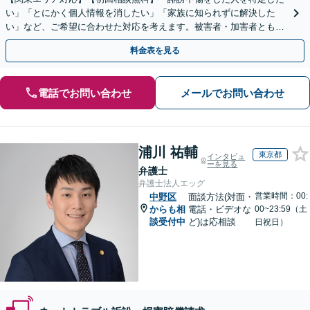
い」「とにかく個人情報を消したい」「家族に知られずに解決した
い」など、ご希望に合わせた対応を考えます。被害者・加害者ともに
対応可。企業のネットトラブルもお任せ【土日祝対応可】
料金表を見る
電話でお問い合わせ
メールでお問い合わせ
浦川 祐輔
東京都
インタビュ
ーを見る
弁護士
弁護士法人エッグ
営業時間：00:
中野区
面談方法(対面・
からも相
電話・ビデオな
00~23:59（土
談受付中
ど)は応相談
日祝日）