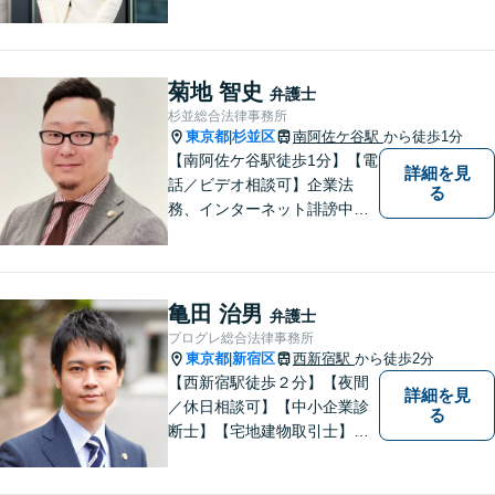
務所
菊地 智史
弁護士
杉並総合法律事務所
東京都
杉並区
南阿佐ケ谷駅
から徒歩1分
|
【南阿佐ケ谷駅徒歩1分】【電
詳細を見
話／ビデオ相談可】企業法
る
務、インターネット誹謗中
傷、不動産、離婚問題など。
誠実な対応を心がけておりま
す。「弁護士に相談してもい
いのかな」と迷われている方
亀田 治男
弁護士
は、どうぞご遠慮なく私にご
プログレ総合法律事務所
相談ください【法テラス利用
東京都
新宿区
西新宿駅
から徒歩2分
|
可】
【西新宿駅徒歩２分】【夜間
詳細を見
／休日相談可】【中小企業診
る
断士】【宅地建物取引士】【I
T企業勤務経験有】訴訟だけで
なく交渉など幅広い事案に対