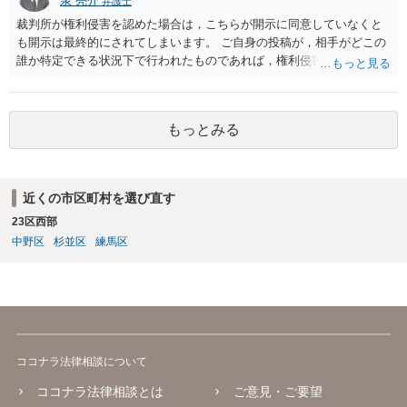
泉 亮介
弁護士
裁判所が権利侵害を認めた場合は，こちらが開示に同意していなくと
も開示は最終的にされてしまいます。 ご自身の投稿が，相手がどこの
誰か特定できる状況下で行われたものであれば，権利侵害性が認めら
れる可能性はあるかと思われます。 もっとも，相手方の晒し行為につ
いても，アカウントを特定したうえで，ネットストーカーとして晒し
たのであれば，かかる行為に権利侵害性が認められる可能性はあるで
もっとみる
しょう。
近くの市区町村を選び直す
23区西部
中野区
杉並区
練馬区
ココナラ法律相談について
ココナラ法律相談とは
ご意見・ご要望