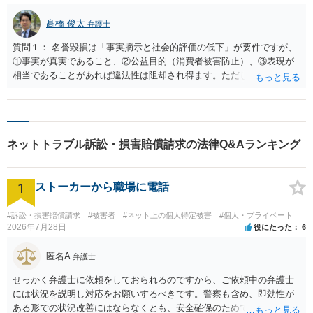
髙橋 俊太
弁護士
質問１： 名誉毀損は「事実摘示と社会的評価の低下」が要件ですが、
①事実が真実であること、②公益目的（消費者被害防止）、③表現が
相当であることがあれば違法性は阻却され得ます。ただし、「詐欺」
「悪質」などの評価語、断定的非難、感情的表現は「業務妨害」のリ
スクを高めます。安全策としては、「当時の説明内容」「再販を確認
した事実」「同様のリスクがある点」を時系列で淡々と記載する方法
です。（ただ、後述のように、最初からSNSを用いる方針はお勧めし
ネットトラブル訴訟・損害賠償請求の法律Q&Aランキング
にくいです。） 質問２： スクリーンショット公開は必要最小限にして
おくのが賢明でしょう。私信全文、担当者名、人格評価は避け、表示
文・合意内容・再販確認に絞るべきです。画像だけで特定できる場合
1
ストーカーから職場に電話
も注意が必要です。 質問３： 「世界に一つ」「オリジナル制作」を謳
いながら再販前提の説明がなければ、景表法の優良誤認や消費者契約
法の不利益事実不告知に該当し得ます。現実的な対応としては、是
#訴訟・損害賠償請求
#被害者
#ネット上の個人特定被害
#個人・プライベート
2026年7月28日
役にたった
6
正・差止・再発防止要求を先行し、SNSを用いる方針については最後
の手段にした方が穏当だと思われます。
匿名A
弁護士
せっかく弁護士に依頼をしておられるのですから、ご依頼中の弁護士
には状況を説明し対応をお願いするべきです。警察も含め、即効性が
ある形での状況改善にはならなくとも、安全確保のためできることは