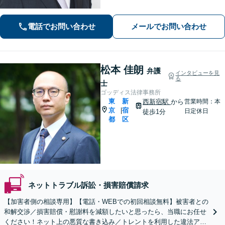
いただけるような頼もしい弁護士を目
指し、日々邁進しております【夜間・
電話でお問い合わせ
メールでお問い合わせ
土日相談可】
松本 佳朗
弁護
インタビューを見
る
士
ゴッディス法律事務所
東
新
西新宿駅
から
営業時間：本
京
宿
|
日定休日
徒歩1分
都
区
ネットトラブル訴訟・損害賠償請求
【加害者側の相談専用】【電話・WEBでの初回相談無料】被害者との
和解交渉／損害賠償・慰謝料を減額したいと思ったら、当職にお任せ
ください！ネット上の悪質な書き込み／トレントを利用した違法アッ