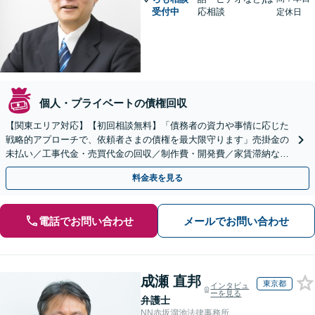
受付中
応相談
定休日
個人・プライベートの債権回収
【関東エリア対応】【初回相談無料】「債務者の資力や事情に応じた
戦略的アプローチで、依頼者さまの債権を最大限守ります」売掛金の
未払い／工事代金・売買代金の回収／制作費・開発費／家賃滞納な
ど、事業活動で発生するあらゆる債権回収に実績あり
料金表を見る
電話でお問い合わせ
メールでお問い合わせ
成瀬 直邦
東京都
インタビュ
ーを見る
弁護士
NN赤坂溜池法律事務所