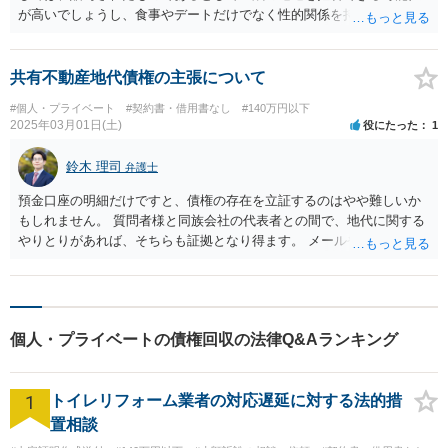
が高いでしょうし、食事やデートだけでなく性的関係を持つことも契
約内容に含まれていたのであれば、公序良俗違反の無効な契約である
として金銭の返還を拒否することもできるでしょうから、仮に相手方
が感情的になって濫訴的に裁判を起こしてきたとしても、あまり心配
共有不動産地代債権の主張について
はなさらなくて良いように思います(ただし裁判は出頭もせず何らの反
#個人・プライベート
#契約書・借用書なし
#140万円以下
論書面も提出せずにいると相手方の言い分が認められて判決が下りて
2025年03月01日(土)
役にたった
1
しまうおそれがあるため、無視は禁物です)。 なお、相談者様自身で相
手方とやり取りをすることが精神的に負担なら、コストはかかるもの
鈴木 理司
弁護士
の、相手方との関係遮断を図るために、弁護士に依頼の上、相手方に
対して今後相談者様に連絡接触しないよう警告をしてもらうのも一つ
預金口座の明細だけですと、債権の存在を立証するのはやや難しいか
でしょう。
もしれません。 質問者様と同族会社の代表者との間で、地代に関する
やりとりがあれば、そちらも証拠となり得ます。 メールやSNS等で、
地代に関するやりとりはありますか？ また、メール等の文章での証拠
がない場合、質問者様が同族会社の代表者と電話し、会話の中で債権
の存在を認めさせ、その会話を文字起こしする等の方法もあります。
個人・プライベートの債権回収の法律Q&Aランキング
1
トイレリフォーム業者の対応遅延に対する法的措
置相談