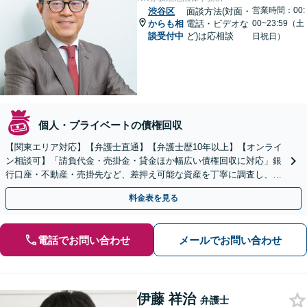
営業時間：00:
渋谷区
面談方法(対面・
からも相
電話・ビデオな
00~23:59（土
談受付中
ど)は応相談
日祝日）
個人・プライベートの債権回収
【関東エリア対応】【弁護士直通】【弁護士歴10年以上】【オンライ
ン相談可】「請負代金・売掛金・貸金ほか幅広い債権回収に対応」銀
行口座・不動産・売掛先など、差押え可能な資産を丁寧に調査し、効
果的な手続きを選択します【休日・夜間相談可】
料金表を見る
電話でお問い合わせ
メールでお問い合わせ
伊藤 祥治
弁護士