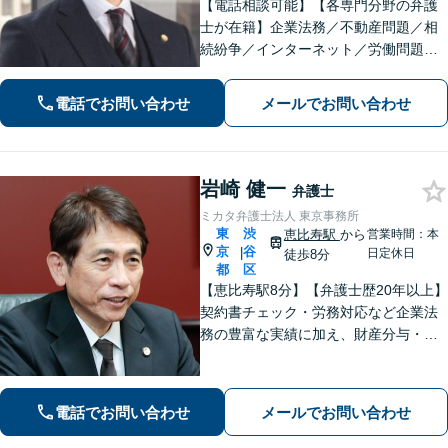
【電話相談可能】【各専門分野の弁護
士が在籍】企業法務／不動産問題／相
続紛争／インターネット／労働問題／
医療問題／刑事事件／男女問題など、
幅広い分野に対応【英語・韓国語対
電話でお問い合わせ
メールでお問い合わせ
応】大手事務所所属経験あり【夜間・
休日面談可】【完全個室】【参宮橋駅
徒歩4分】
岩崎 健一
弁護士
ミカタ弁護士法人 東京事務所
東
渋
恵比寿駅
から
営業時間：本
京
谷
|
日定休日
徒歩8分
都
区
【恵比寿駅8分】【弁護士歴20年以上】
契約書チェック・労務対応など企業法
務の豊富な実績に加え、財産分与・親
権など離婚問題のご相談も100件以上の
実績あり。法人・個人問わず、誠実に
寄り添い最適な解決を目指します。
電話でお問い合わせ
メールでお問い合わせ
【初回相談可能】【WEB面談可能】