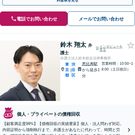
料金表を見る
電話でお問い合わせ
メールでお問い合わせ
鈴木 翔太
弁
インタビューを
見る
護士
弁護士法人鈴木総合法律事務所
恵比寿駅
営業時間：10:00~1
東
渋
8:00（土日祝日）
京
谷
から徒歩1
|
都
区
分
個人・プライベートの債権回収
【顧客満足度99%】【債権回収の実績豊富】個人・法人問わず対応。
内容証明から強制執行まで、弁護士があなたに代わって、時間と労