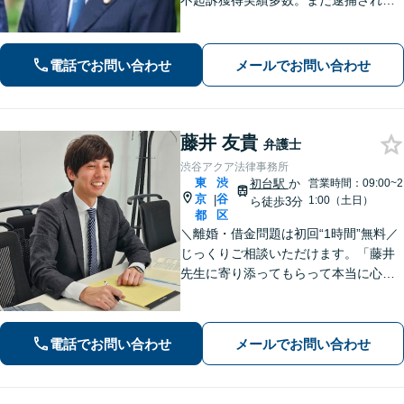
不起訴獲得実績多数。まだ逮捕されて
いないが、警察に捜査されている場合
は一刻も早くご相談ください。深夜ま
で電話受付中！【恵比寿駅8分】【休
電話でお問い合わせ
メールでお問い合わせ
日・夜間対応】
藤井 友貴
弁護士
渋谷アクア法律事務所
東
渋
初台駅
か
営業時間：09:00~2
京
谷
|
1:00（土日）
ら徒歩3分
都
区
＼離婚・借金問題は初回“1時間”無料／
じっくりご相談いただけます。「藤井
先生に寄り添ってもらって本当に心強
かった」といったお声も頂いていま
す。より良い未来を歩めるようお悩み
に真剣に向き合います【休日・夜間相
電話でお問い合わせ
メールでお問い合わせ
談可／完全個室】【企業法務も対応】