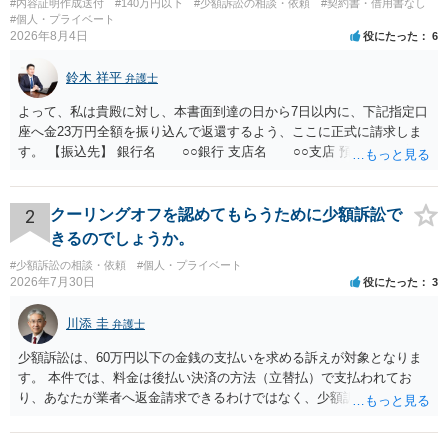
#内容証明作成送付
#140万円以下
#少額訴訟の相談・依頼
#契約書・借用書なし
#個人・プライベート
2026年8月4日
役にたった
6
鈴木 祥平
弁護士
よって、私は貴殿に対し、本書面到達の日から7日以内に、下記指定口
座へ金23万円全額を振り込んで返還するよう、ここに正式に請求しま
す。 【振込先】 銀行名 ○○銀行 支店名 ○○支店 預金種別 普通
口座番号 ○○○○○○○ 口座名義 ○○○○ 万一、上記期限までに返金がな
されない場合には、貴殿には任意に返金する意思がないものと判断
し、やむを得ず、返還金23万円及びこれに対する遅延損害金の支払い
2
クーリングオフを認めてもらうために少額訴訟で
を求める民事訴訟、支払督促その他必要な法的手続を直ちに講じま
きるのでしょうか。
す。 その際には、訴訟に要する費用その他法令上認められる金員につ
#少額訴訟の相談・依頼
#個人・プライベート
いても併せて請求する予定ですので、あらかじめ申し添えます。 本件
2026年7月30日
役にたった
3
は、貴殿自らが契約を解約したことによって生じた返還義務の履行を
求めるものにすぎません。貴殿の仕入先との取引関係や返金時期など
川添 圭
弁護士
の内部事情は、私に対する返還義務の発生や履行時期には何ら影響を
及ぼすものではありません。 これ以上、本件の解決を不必要に遅延さ
少額訴訟は、60万円以下の金銭の支払いを求める訴えが対象となりま
せることなく、誠意をもって速やかに返金手続を履行されるよう、強
す。 本件では、料金は後払い決済の方法（立替払）で支払われてお
く求めます。 以上
り、あなたが業者へ返金請求できるわけではなく、少額訴訟は使えな
いと思われます。 当該事業者と後払い決済業者を被告として債務不存
在確認請求訴訟を提起することも考えられますが、まずは後払い決済