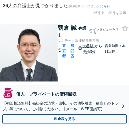
36
人の弁護士が見つかりました
(検索結果について詳しくは
こちら
)
36件中 1-30件を表示
朝倉 誠
弁護
インタビューを見
る
士
マネテック法律税務事務所
東
渋
渋谷駅
から
営業時間：本
京
谷
|
日定休日
徒歩3分
都
区
個人・プライベートの債権回収
【初回相談無料】売掛金の請求・回収、その他取引先・顧客とのトラ
ブル等について、ご相談ください。【メール・WEB面談可】
料金表を見る