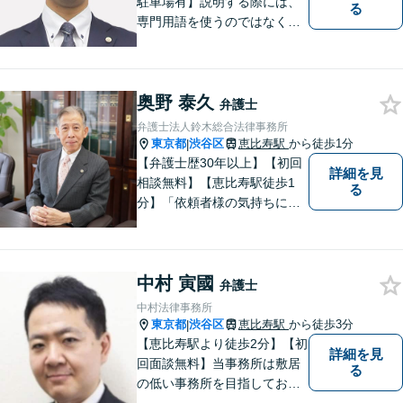
駐車場有】説明する際には、
る
専門用語を使うのではなく、
平易な言葉でお伝えするよう
に努めています。丁寧にご意
向を伺いながら最善の解決に
奥野 泰久
向けて、10年以上にわたる弁
弁護士
護士活動から得た知識・経験
弁護士法人鈴木総合法律事務所
をフル活用して解決を目指し
東京都
渋谷区
恵比寿駅
から徒歩1分
|
ます。
【弁護士歴30年以上】【初回
詳細を見
相談無料】【恵比寿駅徒歩1
る
分】「依頼者様の気持ちにな
って、丁寧に」。常に新しい
情報や技術を取り入れつつ、
長年の経験を活かします。企
中村 寅國
業法務・借金・刑事事件・労
弁護士
働トラブル・離婚問題などお
中村法律事務所
悩みのことはぜひご相談下さ
東京都
渋谷区
恵比寿駅
から徒歩3分
|
い。
【恵比寿駅より徒歩2分】【初
詳細を見
回面談無料】当事務所は敷居
る
の低い事務所を目指しており