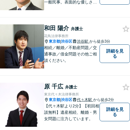
一般民事。表面的な優しさだ
けではなく、常に依頼者のた
めに法律の専門家として動け
る弁護士を目指して日々努力
和田 陽介
をしております。お気軽にご
弁護士
相談ください。
花鳥法律事務所
東京都
渋谷区
渋谷駅
から徒歩3分
|
相続／離婚／不動産問題／交
詳細を見
通事故／借金問題その他ご相
る
談ください。
原 千広
弁護士
東京代々木法律事務所
東京都
渋谷区
代々木駅
から徒歩2分
|
【代々木駅より2分】【初回相
詳細を見
談無料】遺産相続、離婚・男
る
女問題に注力しています。