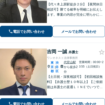
【代々木上原駅徒歩２分】【夜間休日
相談可】勝てる確率を明確にお伝えし
ます。事案の内容が完全に明らかにな
るまで、依頼者様のお話をじっくり伺
い、着実に実行します。都合の良いこ
とは一切言いません。安心しておまか
電話でお問い合わせ
メールでお問い合わせ
せください。
吉岡 一誠
弁護士
ワンオネスト法律事務所
代官山駅
営業時間：00:00~2
東
渋
3:55（土日祝日）
京
谷
から徒歩2
|
都
区
分
【土日祝・深夜相談可】【初回相談無
料】【弁護士歴１０年以上】【ご依頼
後は弁護士の直通ＬＩＮＥでいつでも
連絡可能】【刑事事件・不動産トラブ
ル・企業法務・男女トラブル・ナイト
ワークトラブルに注力】
電話でお問い合わせ
メールでお問い合わせ