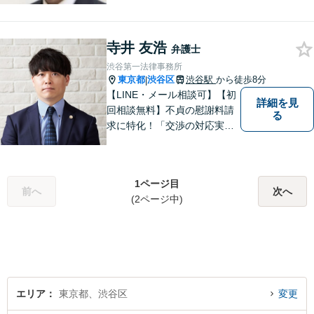
ます。刑事事件／相続問題／
離婚問題／不動産問題／労働
問題など、幅広く対応可能。
寺井 友浩
【当日／夜間／休日対応可
弁護士
能】一人で悩まず一緒に問題
渋谷第一法律事務所
を解決しましょう。お気軽に
東京都
渋谷区
渋谷駅
から徒歩8分
|
ご相談下さい。
【LINE・メール相談可】【初
詳細を見
回相談無料】不貞の慰謝料請
る
求に特化！「交渉の対応実績3
00件以上」多角的な視点で依
頼者さまをサポートし、最良
の解決を目指します。相手と
1ページ目
の交渉を代理し、増額または
前へ
次へ
(2ページ中)
減額に向け、粘り強く取り組
みます【休日・夜間相談対
応】
エリア
東京都、渋谷区
変更