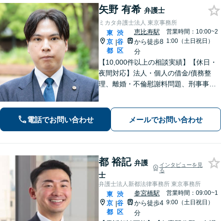
矢野 有希
弁護士
ミカタ弁護士法人 東京事務所
恵比寿駅
営業時間：10:00~2
東
渋
1:00（土日祝日）
京
谷
から徒歩8
|
都
区
分
【10,000件以上の相談実績】【休日・
夜間対応】法人・個人の借金/債務整
理、離婚・不倫慰謝料問題、刑事事
件・少年事件/企業法務ならお任せくだ
さい。365日受付で、スピーディーに対
応いたします。
電話でお問い合わせ
メールでお問い合わせ
都 裕記
弁護
インタビューを見
る
士
弁護士法人新都法律事務所 東京事務所
参宮橋駅
営業時間：09:00~1
東
渋
9:00（土日祝日）
京
谷
から徒歩4
|
都
区
分