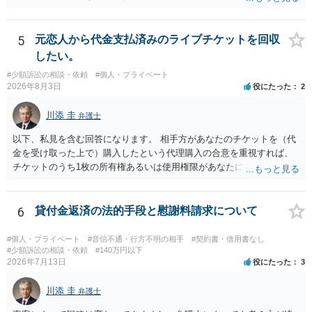
5
元恋人から代金支払済みのライブチケットを回収
したい。
#少額訴訟の相談・依頼
#個人・プライベート
2026年8月3日
役にたった
2
川添 圭
弁護士
以下、私見を含む回答になります。 相手方があなたのチケットを（代
金を受け取った上で）購入したという代理購入の合意を重視すれば、
チケットのうち1枚の所有権あるいは使用権限があなたにあり、チケッ
トの引渡しを求める権利があるという主張が認められやすいといえま
す。 一方、このチケット購入には「相手方と一緒に行く」という合意
も付随していたことを無視することができません。こちらを重視すれ
6
貸付金返済の法的手段と慰謝料請求について
ば、交際を終了させたことにより「一緒に行く」という結果の実現に
重大な障害が発生しており、当然にチケットを引き渡すべきといえる
#個人・プライベート
#音信不通・行方不明の相手
#契約書・借用書なし
かは微妙であり、むしろ返金すべきとするのが当事者の合理的意思に
#少額訴訟の相談・依頼
#140万円以下
2026年7月13日
役にたった
3
合致するのではないか、という判断に傾くことになると思います。 例
えば、当該チケットが座席指定である場合、交際を解消した2人が当日
川添 圭
隣り合わせになることは避けたいという心理が働くことも無理からぬ
弁護士
ところです。一方、チケットがエリア指定のアリーナ席であれば隣り