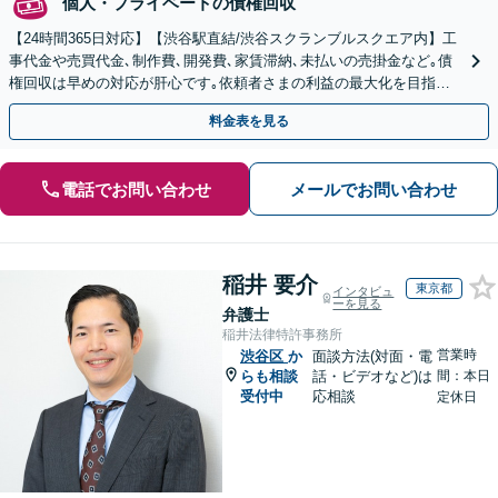
個人・プライベートの債権回収
【24時間365日対応】【渋谷駅直結/渋谷スクランブルスクエア内】工
事代金や売買代金､制作費､開発費､家賃滞納､未払いの売掛金など｡債
権回収は早めの対応が肝心です｡依頼者さまの利益の最大化を目指し､
尽力します｡
料金表を見る
電話でお問い合わせ
メールでお問い合わせ
稲井 要介
東京都
インタビュ
ーを見る
弁護士
稲井法律特許事務所
営業時
渋谷区
か
面談方法(対面・電
らも相談
話・ビデオなど)は
間：本日
受付中
応相談
定休日