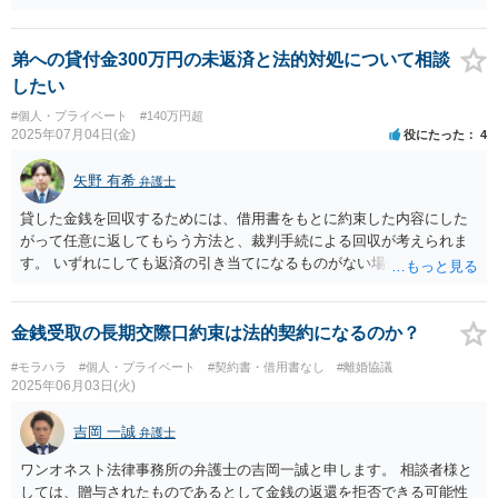
い。
弟への貸付金300万円の未返済と法的対処について相談
したい
#個人・プライベート
#140万円超
2025年07月04日(金)
役にたった
4
矢野 有希
弁護士
貸した金銭を回収するためには、借用書をもとに約束した内容にした
がって任意に返してもらう方法と、裁判手続による回収が考えられま
す。 いずれにしても返済の引き当てになるものがない場合、回収は困
難となってしまいます（勤務先等を知っていれば判決を取得するなど
して給与差押えを検討することにはなります）。 ただ、この手続を経
ても弟さんが反省してくれるかまでは担保できるものではありませ
金銭受取の長期交際口約束は法的契約になるのか？
ん。結局のところ、金銭を回収してご相談者様が満足するか否かにな
#モラハラ
#個人・プライベート
#契約書・借用書なし
#離婚協議
ってしまいます。
2025年06月03日(火)
吉岡 一誠
弁護士
ワンオネスト法律事務所の弁護士の吉岡一誠と申します。 相談者様と
しては、贈与されたものであるとして金銭の返還を拒否できる可能性