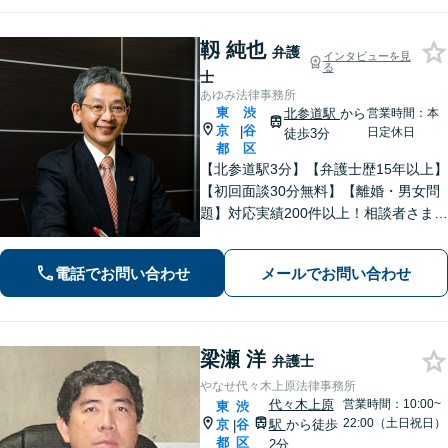
靱 純也
弁護
インタビューを見
る
士
あゆみ法律事務所
東
渋
北参道駅
から
営業時間：本
京
谷
|
日定休日
徒歩3分
都
区
【北参道駅3分】【弁護士歴15年以上】
【初回面談30分無料】【離婚・男女問
題】対応実績200件以上！相談者さまが
求める本当の解決を目指します。【交
通事故】後遺障害等級非該当から高次
電話でお問い合わせ
メールでお問い合わせ
脳機能障害などの高額賠償まで解決実
績多数！
梁瀬 洋
弁護士
やなせ代々木上原法律事務所
代々木上原
営業時間：10:00~
東
渋
22:00（土日祝日）
京
谷
駅
から徒歩
|
都
区
2分