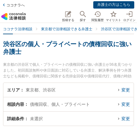
弁護士の方はこちら
ココナラへ
投稿する
探す
閲覧履歴
マイリスト
ログイン
ココナラ法律相談
東京都で法律相談できる弁護士
渋谷区で法律相談で
渋谷区の個人・プライベートの債権回収に強い
弁護士
東京都の渋谷区で個人・プライベートの債権回収に強い弁護士が36名見つかり
ました。初回面談無料や休日面談に対応している弁護士、解決事例を持つ弁護
士なども掲載中。債権回収に関係する売掛金回収や債権回収代行、債権の時効
中断等の細かな分野での絞り込み検索もでき便利です。特にマネテック法律税
務事務所の朝倉 誠弁護士や弁護士法人アビエス法律事務所の林 章太郎弁護士、
エリア
東京都、渋谷区
変更
弁護士法人鈴木総合法律事務所の鈴木 翔太弁護士のプロフィール情報や弁護士
費用、強みなどが注目されています。『渋谷区で土日や夜間に発生した個人・
相談内容
債権回収、個人・プライベート
変更
プライベートの債権回収のトラブルを今すぐに弁護士に相談したい』『個人・
プライベートの債権回収のトラブル解決の実績豊富な近くの弁護士を検索した
い』『初回相談無料で個人・プライベートの債権回収を法律相談できる渋谷区
詳細条件
未選択
変更
内の弁護士に相談予約したい』などでお困りの相談者さんにおすすめです。