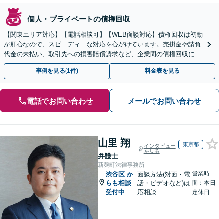
個人・プライベートの債権回収
【関東エリア対応】【電話相談可】【WEB面談対応】債権回収は初動
が肝心なので、スピーディーな対応を心がけています。売掛金や請負
代金の未払い、取引先への損害賠償請求など、企業間の債権回収に幅
広く対応「フリーランスの報酬未払いもご相談ください」
事例を見る(1件)
料金表を見る
電話でお問い合わせ
メールでお問い合わせ
山里 翔
東京都
インタビュー
を見る
弁護士
新麹町法律事務所
営業時
渋谷区
か
面談方法(対面・電
らも相談
話・ビデオなど)は
間：本日
受付中
応相談
定休日