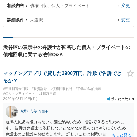
相談内容
債権回収、個人・プライベート
変更
詳細条件
未選択
変更
渋谷区の表示中の弁護士が回答した個人・プライベートの
債権回収に関する法律Q&A
マッチングアプリで貸した3900万円、詐欺で告訴でき
るか？
#遅延損害金回収
#投資詐欺
#債権回収代行
#詐欺の法的措置
#個人・プライベート
#140万円超
2026年03月16日(月)
役にたった
4
永野 広美
弁護士
返済の意思も能力もない可能性が高いため、告訴できると思われま
す。 告訴は弁護士に依頼しないとなかなか個人ではやりにくいため、
弁護士のご相談をお勧めします。 詳しいことはお問い合わせくださ