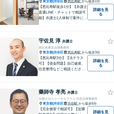
相談ください。
東京都
渋谷区
恵比寿駅
から徒歩1分
|
【恵比寿駅徒歩1分】【弁護士
詳細を見
直通LINE・チャットで相談可
る
能】弁護士2人体制で案件に取
り組み、多角的な視点から迅
速に解決に導きます。依頼者
様のお話をしっかりと伺い、
宇佐見 淳
最適な解決策を提案【年中無
弁護士
休・早朝夜間対応可能（要予
恵比寿東京法律事務所
約）】
東京都
渋谷区
恵比寿駅
から徒歩3分
|
【恵比寿駅3分】【法テラス
詳細を見
可】【借金問題】自己破産、
る
任意整理などご相談ください
【離婚問題】不貞慰謝料・財
産分与・親権など幅広く対応
できます【初回相談60分無
藥師寺 孝亮
料】ご相談者さまに寄り添っ
弁護士
た解決方法をご提案します！
弁護士法人リーガルプラス 渋谷法律事務所
東京都
渋谷区
渋谷駅
から徒歩5分
|
【完全個室で相談可】【近隣
詳細を見