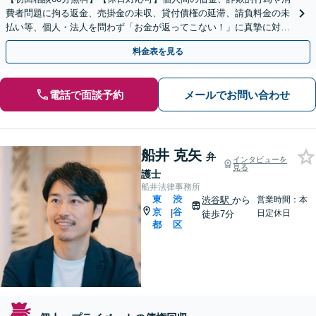
費者問題に拘る返金、売掛金の未収、貸付債権の延滞、請負料金の未
払い等、個人・法人を問わず「お金が返ってこない！」に真摯に対応
します。面倒な手続きは弁護士がすべて代行します。
料金表を見る
電話で面談予約
メールでお問い合わせ
船井 克矢
弁
インタビューを
見る
護士
船井法律事務所
東
渋
渋谷駅
から
営業時間：本
京
谷
|
日定休日
徒歩7分
都
区