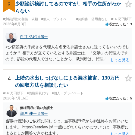
業者へ（原契約のクーリング・オフの証拠の写しとともに）支払拒絶
3
少額訟訴検討してるのですが、相手の住所がわか
の通知書を送り、もし訴訟や支払督促を行ってきた場合には全面的に
らない
争う、というやり方がベターではないかと思います。弁護士会の相談
#少額訴訟の相談・依頼
#個人・プライベート
#契約書・借用書なし
#140万円以下
センター等で、消費者問題に強い弁護士（消費者保護委員会に所属し
2026年8月3日
役にたった
3
ているなど）へ相談されることをお勧めします。
白井 弘昭
弁護士
>少額訟訴の手続きを代理人を名乗る弁護士さんに送ってもいいのでし
ょうか？ 相手方が立てているとする弁護士は、「交渉」の代理人です
ので、訴訟の代理人ではないことから、裁判所は、代理人宛ての訴状
を受け取ることは無いと思われます。 なお、交渉段階で代理人が就い
ている場合は、相手方（被告）の住所で訴状を作成提出し、裁判所に
代理人が就いていたことを知らせると（訴状の記載内容から明らかな
4
上階の水出しっぱなしによる漏水被害、130万円
場合も）、裁判所が当該代理人弁護士に事前連絡し、引き続き訴訟も
の回収方法を相談したい
受任するかを聞いたうえで、受任の意志が明らかになったところで、
#140万円以下
#債権回収代行
#個人・プライベート
直接被告に送達するのではなく、代理人に訴状の受領を促すこともあ
2026年7月16日
役にたった
5
ります。 ラインのやり取りでしか証拠がないと、実際の本人性が明ら
かではありません。もちろん弁護士（２０万円の請求で代理人弁護士
債権回収に強い弁護士
に委任するかも疑わしいのですが）も住所は明らかにしないでしょ
瀬戸 伸一
弁護士
う。 何か本人を示す事実（振込先などの情報）から、相手の住所等の
当職の個別のご依頼に関しては、当事務所HPから御連絡をお願いいた
情報を割り出していくしかないように思えます。 以上、ご参考まで。
します。 https://setolaw.jp/ 一般にどれくらいかについては、事務所に
よるとしか回答できかねます。