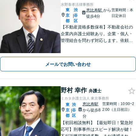
水野泰孝法律事務所
東
渋
恵比寿駅
から
営業時間：本
京
谷
|
日定休日
徒歩4分
都
区
【不動産資格多数保有】不動産会社の
企業内弁護士経験あり。企業・個人・
管理組合を問わず対応します。依頼者
さまにとっての最善を目指します。
【オンライン面談OK】【代官山駅4
分・恵比寿駅6分】
メールでお問い合わせ
野村 幸作
弁護士
ミカタ弁護士法人 東京事務所
恵比寿駅
営業時間：10:00~2
東
渋
2:00（土日祝日）
京
谷
から徒歩8
|
都
区
分
【初回相談無料】【最短即日！緊急対
応可】刑事事件はスピード解決が鍵！