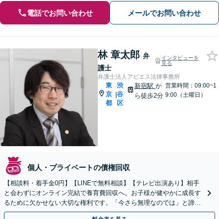
電話でお問い合わせ
メールでお問い合わせ
林 章太郎
弁
インタビューを
見る
護士
弁護士法人アビエス法律事務所
東
渋
新宿駅
か
営業時間：09:00~1
京
谷
|
9:00（土曜日）
ら徒歩2分
都
区
個人・プライベートの債権回収
【相談料・着手金0円】【LINEで無料相談】【テレビ出演あり】相手
と会わずにオンライン完結で養育費回収へ。お子様が健やかに成長す
るために欠かせない大切な権利です。「今さら無理なのでは」と諦め
る前に、解決の道をご提案します【最短即日対応】