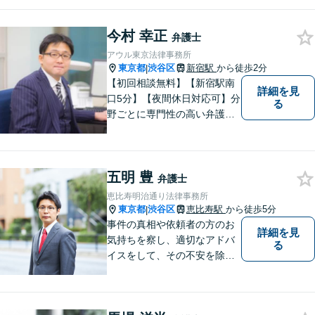
今村 幸正
弁護士
アウル東京法律事務所
東京都
渋谷区
新宿駅
から徒歩2分
|
【初回相談無料】【新宿駅南
詳細を見
口5分】【夜間休日対応可】分
る
野ごとに専門性の高い弁護士
が対応、充実したリーガルサ
ービスの提供を目指します
五明 豊
弁護士
恵比寿明治通り法律事務所
東京都
渋谷区
恵比寿駅
から徒歩5分
|
事件の真相や依頼者の方のお
詳細を見
気持ちを察し、適切なアドバ
る
イスをして、その不安を除去
できればと思います。