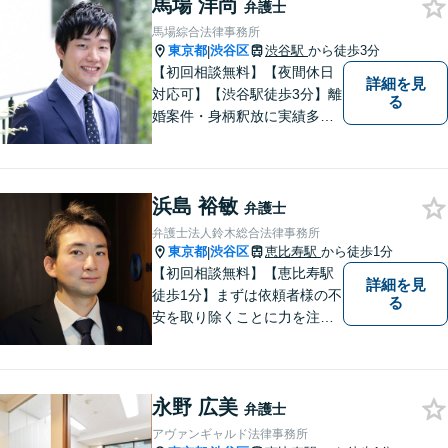
馬場 洋尚
弁護士
馬場綜合法律事務所
東京都
渋谷区
渋谷駅
から徒歩3分
|
【初回相談無料】【夜間休日
詳細を見
対応可】【渋谷駅徒歩3分】離
る
婚案件・身柄釈放に実績多数
あり。離婚・不貞の慰謝料・
相続問題や刑事事件に注力し
ています。一人ひとりとしっ
浜島 裕敏
かりと向き合い、迅速に粘り
弁護士
強くより良い解決を目指しま
弁護士法人鈴木総合法律事務所
す。お困りの場合、まずはご
東京都
渋谷区
恵比寿駅
から徒歩1分
|
相談ください。
【初回相談無料】【恵比寿駅
詳細を見
徒歩1分】まずは依頼者様の不
る
安を取り除くことに力を注い
でいます。スピード重視で、
法律面にとどまらない真の解
決を目指します。借金・刑事
永野 広美
事件・労働トラブル・離婚問
弁護士
題などお悩みのことはぜひご
アヴァンギャルド法律事務所