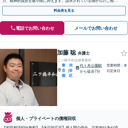
力、精神的負担を最小限に抑えます。請求されている側からのご相談
にも対応。
料金表を見る
電話でお問い合わせ
メールでお問い合わせ
加藤 聡
弁護士
二ツ橋平和法律事務所
東
渋
代々木公園駅
営業時間：本
京
谷
|
日定休日
から徒歩7分
都
区
個人・プライベートの債権回収
【初回相談60分無料】【休日対応可】個人間の借金、詐欺的行為や消