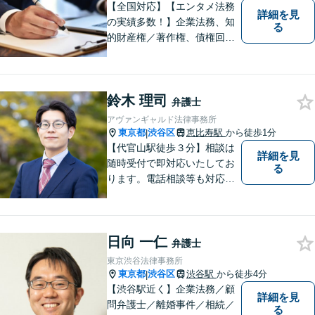
【全国対応】【エンタメ法務
詳細を見
の実績多数！】企業法務、知
る
的財産権／著作権、債権回収
その他の裁判など、お困りの
際はご相談ください。WEB会
議システム導入で円滑にリー
鈴木 理司
ガルサービスをお届けしま
弁護士
す。
アヴァンギャルド法律事務所
東京都
渋谷区
恵比寿駅
から徒歩1分
|
【代官山駅徒歩３分】相談は
詳細を見
随時受付で即対応いたしてお
る
ります。電話相談等も対応可
能です。すべてのご相談者様
の、明日の幸せのために、私
は全力を尽くします。
日向 一仁
弁護士
東京渋谷法律事務所
東京都
渋谷区
渋谷駅
から徒歩4分
|
【渋谷駅近く】企業法務／顧
詳細を見
問弁護士／離婚事件／相続／
る