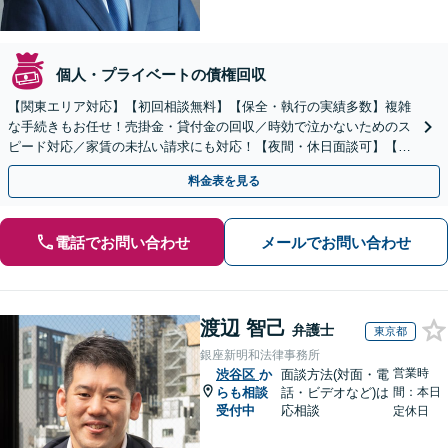
個人・プライベートの債権回収
【関東エリア対応】【初回相談無料】【保全・執行の実績多数】複雑
な手続きもお任せ！売掛金・貸付金の回収／時効で泣かないためのス
ピード対応／家賃の未払い請求にも対応！【夜間・休日面談可】【完
全個室】
料金表を見る
電話でお問い合わせ
メールでお問い合わせ
渡辺 智己
弁護士
東京都
銀座新明和法律事務所
営業時
渋谷区
か
面談方法(対面・電
らも相談
話・ビデオなど)は
間：本日
受付中
応相談
定休日