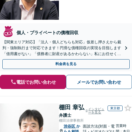
個人・プライベートの債権回収
【関東エリア対応】「法人・個人どちらも対応」仮差し押さえから裁
判・強制執行まで対応できます！円滑な債権回収の実現を目指します
「借用書がない」「債務者に財産があるかわらない」私にお任せくだ
さい！【分割払いあり】【休日・夜間相談可】
料金表を見る
電話でお問い合わせ
メールでお問い合わせ
棚田 章弘
東京都
インタビュ
ーを見る
弁護士
棚田法律事務所
営業時
渋谷区
か
面談方法(対面・電
らも相談
話・ビデオなど)は
間：本日