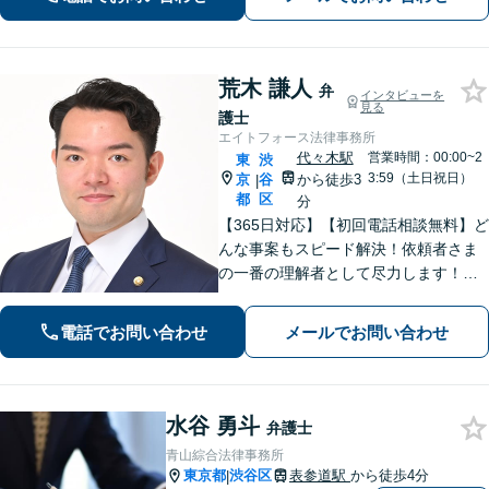
荒木 謙人
弁
インタビューを
見る
護士
エイトフォース法律事務所
代々木駅
営業時間：00:00~2
東
渋
3:59（土日祝日）
京
谷
から徒歩3
|
都
区
分
【365日対応】【初回電話相談無料】ど
んな事案もスピード解決！依頼者さま
の一番の理解者として尽力します！注
力分野は、刑事事件／詐欺・消費者問
題／インターネット／男女問題／相続
電話でお問い合わせ
メールでお問い合わせ
／債権回収／不動産／企業法務など
【完全個室】【代々木駅3分】
水谷 勇斗
弁護士
青山綜合法律事務所
東京都
渋谷区
表参道駅
から徒歩4分
|