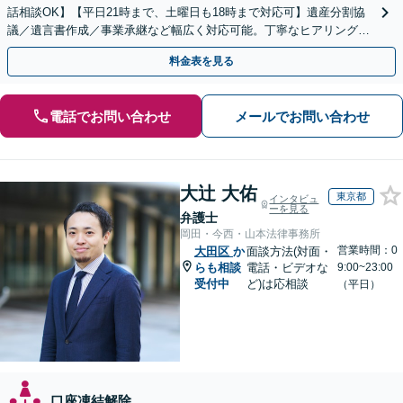
話相談OK】【平日21時まで、土曜日も18時まで対応可】遺産分割協
議／遺言書作成／事業承継など幅広く対応可能。丁寧なヒアリングを
心がけております【蒲田駅2分】
料金表を見る
電話でお問い合わせ
メールでお問い合わせ
大辻 大佑
東京都
インタビュ
ーを見る
弁護士
岡田・今西・山本法律事務所
営業時間：0
大田区
か
面談方法(対面・
らも相談
電話・ビデオな
9:00~23:00
受付中
ど)は応相談
（平日）
口座凍結解除