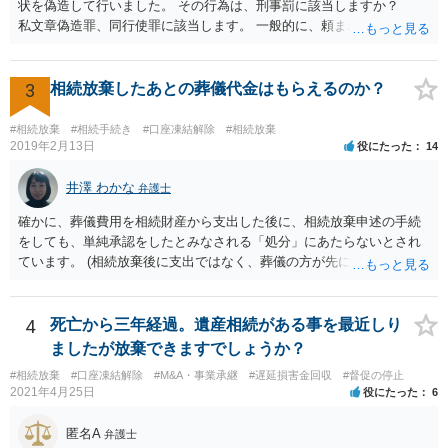
状を偽造して行いました。 その行為は、刑事罰に該当しますか？
私文章偽造罪、同行使罪に該当します。 一般的に、頼まれた（委任さ
れた）人は、行政に提出する委任状の署名を偽造できるのでしょう
か？ 委任状を偽造して使用することはまでは依頼の範囲ではない
ので できないと思います。
3
相続放棄したあとの葬儀代金はもらえるのか？
#相続放棄
#相続手続き
#口座凍結解除
#相続放棄
2019年2月13日
役にたった
14
井澤 わかな
弁護士
確かに、葬儀費用を相続財産から支出した後に、相続放棄申述の手続
をしても、単純承認をしたとみなされる「処分」にあたらないとされ
ています。 (相続放棄後に支出ではなく、葬儀の方が先に来るのが通常
だと思いますので、葬儀→葬儀費用を相続財産から支出→相続放棄申
述の手続ということだと思いますが) ただ、葬儀費用ならいくらでもよ
いということではなく、身分相応の、社会的儀式として当然認められ
4
死亡から三年経過。遺産相続がある事を最近しり
る程度の金額に留まると考えた方がよいです。 もし、相続人の皆さん
ましたが放棄できますでしょうか？
に葬儀費用を支出する経済力がなく、質素な葬儀を行った費用であれ
#相続放棄
#口座凍結解除
#M&A・事業承継
#遅延損害金回収
#督促の停止
ば相続財産から支出しても単純承認と認められない可能性が高いの
2021年4月25日
役にたった
6
で、相続放棄申述が受理される可能性も高いと思います。
匿名A
弁護士