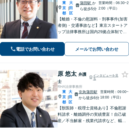
東
大
蒲田駅
か
営業時間：06:30~2
京
田
|
2:00（平日）
ら徒歩5分
都
区
【離婚・不倫の慰謝料・刑事事件(加害
者側)・交通事故など】東京スタートア
ップ法律事務所は国内29拠点体制で全
国対応！【ご自宅からの電話相談にも
対応(法律相談は完全予約制)】各分野で
電話でお問い合わせ
メールでお問い合わせ
専門性の高い弁護士が寄り添い解決を
サポートします。
原 悠太
弁護
インタビューを見
る
士
RHA法律事務所
東
大
京急蒲田駅
営業時間：09:00~
京
田
|
18:00（平日）
から徒歩6分
都
区
【獣医師・税理士資格あり】不倫慰謝
料請求・離婚調停の実績豊富！自己破
産／不当解雇・残業代請求など、幅広
い分野に対応。「相談しやすい」声多