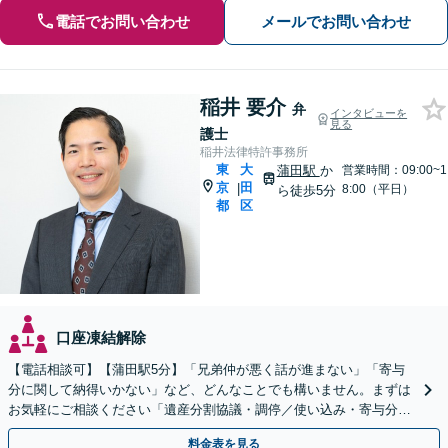
電話でお問い合わせ
メールでお問い合わせ
稲井 要介
弁
インタビューを
見る
護士
稲井法律特許事務所
東
大
蒲田駅
か
営業時間：09:00~1
京
田
|
8:00（平日）
ら徒歩5分
都
区
口座凍結解除
【電話相談可】【蒲田駅5分】「兄弟仲が悪く話が進まない」「寄与
分に関して納得いかない」など、どんなことでも構いません。まずは
お気軽にご相談ください「遺産分割協議・調停／使い込み・寄与分／
遺留分侵害額請求／相続放棄／事業承継／遺言書作成など」
料金表を見る