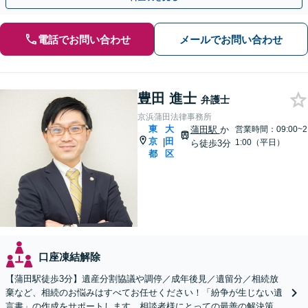
電話でお問い合わせ
メールでお問い合わせ
豊田 進士
弁護士
京浜蒲田法律事務所
東
大
蒲田駅
か
営業時間：09:00~2
京
田
|
1:00（平日）
ら徒歩3分
都
区
口座凍結解除
【蒲田駅徒歩3分】遺産分割協議や調停／成年後見／遺留分／相続放
棄など、相続のお悩みはすべてお任せください！「紛争が生じない遺
言書」の作成をサポートします。相談者様にとっての最善の解決策を