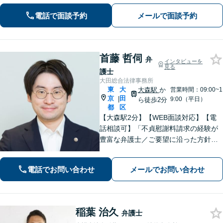
数！温もりある対応をご提供します。
電話で面談予約
メールで面談予約
【中小企業顧問経験100社以上】不動産
問題、予防法務はお任せください。
首藤 哲伺
弁
インタビューを
見る
護士
大田総合法律事務所
東
大
大森駅
か
営業時間：09:00~1
京
田
|
9:00（平日）
ら徒歩2分
都
区
【大森駅2分】【WEB面談対応】【電
話相談可】「不貞慰謝料請求の経験が
豊富な弁護士／ご要望に沿った方針を
一緒に検討します「幅広い相続案件に
対応：遺産分割協議・調停から遺留分
電話でお問い合わせ
メールでお問い合わせ
侵害請求や相続放棄の手続きまで丁寧
にサポートいたします」【完全個室対
応】
稲葉 治久
弁護士