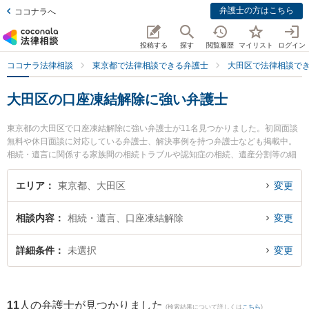
弁護士の方はこちら
ココナラへ
投稿する
探す
閲覧履歴
マイリスト
ログイン
ココナラ法律相談
東京都で法律相談できる弁護士
大田区で法律相談で
大田区の口座凍結解除に強い弁護士
東京都の大田区で口座凍結解除に強い弁護士が11名見つかりました。初回面談
無料や休日面談に対応している弁護士、解決事例を持つ弁護士なども掲載中。
相続・遺言に関係する家族間の相続トラブルや認知症の相続、遺産分割等の細
かな分野での絞り込み検索もでき便利です。特に法律事務所アヴァンティの平
井 雄三弁護士や稲井法律特許事務所の稲井 要介弁護士、京浜蒲田法律事務所の
エリア
東京都、大田区
変更
豊田 進士弁護士のプロフィール情報や弁護士費用、強みなどが注目されていま
す。『大田区で土日や夜間に発生した口座凍結解除のトラブルを今すぐに弁護
相談内容
相続・遺言、口座凍結解除
変更
士に相談したい』『口座凍結解除のトラブル解決の実績豊富な近くの弁護士を
検索したい』『初回相談無料で口座凍結解除を法律相談できる大田区内の弁護
士に相談予約したい』などでお困りの相談者さんにおすすめです。
詳細条件
未選択
変更
11
人の弁護士が見つかりました
(検索結果について詳しくは
こちら
)