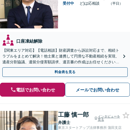
受付中
ど)は応相談
（平日）
口座凍結解除
【関東エリア対応】【電話相談】財産調査から訴訟対応まで、相続ト
ラブルをまとめて解決！他士業と連携して円滑な不動産相続を実現、
遺産分割協議、遺留分侵害額請求、遺言書の作成はお任せください。
明確な料金体系【オンライン面談可能】
料金表を見る
電話でお問い合わせ
メールでお問い合わせ
工藤 慎一郎
インタビューを
見る
弁護士
東京スタートアップ法律事務所 蒲田支店