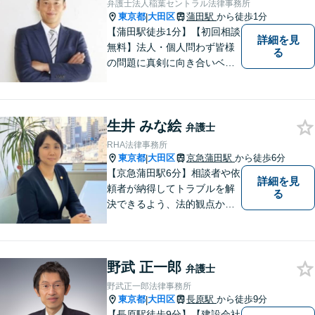
弁護士法人稲葉セントラル法律事務所
東京都
大田区
蒲田駅
から徒歩1分
|
【蒲田駅徒歩1分】【初回相談
詳細を見
無料】法人・個人問わず皆様
る
の問題に真剣に向き合いベス
トな解決策をご提案致しま
す。
生井 みな絵
弁護士
RHA法律事務所
東京都
大田区
京急蒲田駅
から徒歩6分
|
【京急蒲田駅6分】相談者や依
詳細を見
頼者が納得してトラブルを解
る
決できるよう、法的観点から
提案し、共に努力してきま
す。お客様の悩みに耳を傾
け、親しみやすさをもって最
野武 正一郎
善の解決策を共に検討したい
弁護士
と考えています。 是非お気軽
野武正一郎法律事務所
にお問合せください。
東京都
大田区
長原駅
から徒歩9分
|
【長原駅徒歩9分】【建設会社