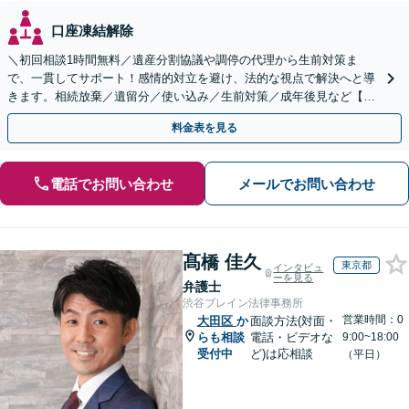
口座凍結解除
＼初回相談1時間無料／遺産分割協議や調停の代理から生前対策ま
で、一貫してサポート！感情的対立を避け、法的な視点で解決へと導
きます。相続放棄／遺留分／使い込み／生前対策／成年後見など【W
EB面談対応】
料金表を見る
電話でお問い合わせ
メールでお問い合わせ
髙橋 佳久
東京都
インタビュ
ーを見る
弁護士
渋谷ブレイン法律事務所
営業時間：0
大田区
か
面談方法(対面・
らも相談
電話・ビデオな
9:00~18:00
受付中
ど)は応相談
（平日）