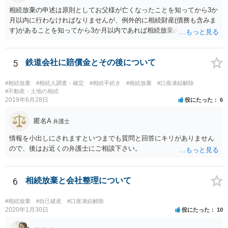
相続放棄の申述は原則としてお父様が亡くなったことを知ってから3か
月以内に行わなければなりませんが、例外的に相続財産(債務も含みま
す)があることを知ってから3か月以内であれば相続放棄の申述が認め
られる可能性もありますので、通知が届いたのが3か月以内の話なので
したら、早急に家裁に行って相続放棄の申述をしたい旨告げて必要な
書類を提出されることをおすすめいたします。 なお、お父様の債務が
5
鉄道会社に賠償金とその後について
他にもあるかもしれないというリスクを考えますと、相続放棄の申述
にあたっては、法テラスの無料相談等を利用して弁護士に相談するこ
#相続放棄
#相続人調査・確定
#相続手続き
#相続放棄
#口座凍結解除
とも十分考えられるかと存じます。また、ご記載いただいた事実関係
#不動産・土地の相続
2019年6月28日
役にたった
6
を拝見するかぎり、再婚相手のかたは既に相続放棄をされている可能
性があるかもしれません。
匿名A
弁護士
情報を小出しにされますといつまでも質問と回答にキリがありません
ので、後はお近くの弁護士にご相談下さい。
6
相続放棄と会社整理について
#相続放棄
#自己破産
#口座凍結解除
2020年1月30日
役にたった
10