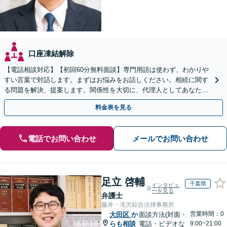
口座凍結解除
【電話相談対応】【初回60分無料面談】専門用語は使わず、わかりや
すい言葉で対話します。まずはお悩みをお話しください。相続に関す
る問題を解決、提案します。関係性を大切に、代理人としてあなたの
利益を守ります【夜間休日対応】【カード利用可】
料金表を見る
電話でお問い合わせ
メールでお問い合わせ
足立 啓輔
千葉県
インタビュ
ーを見る
弁護士
藤井・滝沢綜合法律事務所
営業時間：0
大田区
か
面談方法(対面・
らも相談
電話・ビデオな
9:00~21:00