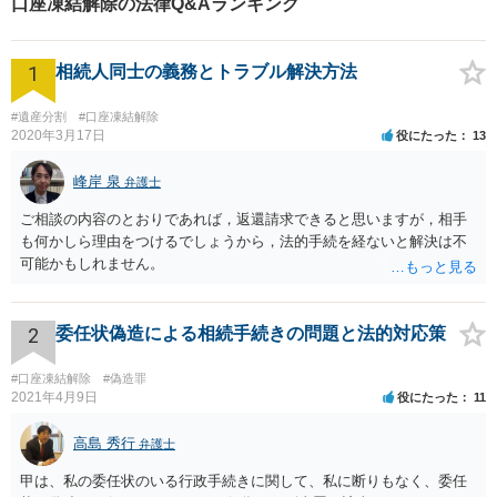
口座凍結解除の法律Q&Aランキング
1
相続人同士の義務とトラブル解決方法
#遺産分割
#口座凍結解除
2020年3月17日
役にたった
13
峰岸 泉
弁護士
ご相談の内容のとおりであれば，返還請求できると思いますが，相手
も何かしら理由をつけるでしょうから，法的手続を経ないと解決は不
可能かもしれません。
2
委任状偽造による相続手続きの問題と法的対応策
#口座凍結解除
#偽造罪
2021年4月9日
役にたった
11
高島 秀行
弁護士
甲は、私の委任状のいる行政手続きに関して、私に断りもなく、委任