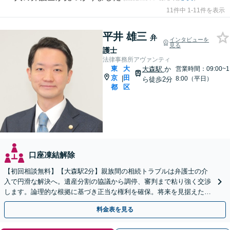
11件中 1-11件を表示
平井 雄三
弁
インタビューを
見る
護士
法律事務所アヴァンティ
東
大
大森駅
か
営業時間：09:00~1
京
田
|
8:00（平日）
ら徒歩2分
都
区
口座凍結解除
【初回相談無料】【大森駅2分】親族間の相続トラブルは弁護士の介
入で円滑な解決へ。遺産分割の協議から調停、審判まで粘り強く交渉
します。論理的な根拠に基づき正当な権利を確保。将来を見据えた最
善案を提示します。【夜間や休日相談も対応可能】
料金表を見る