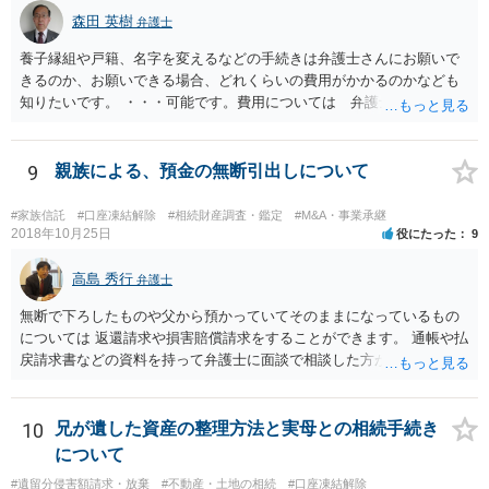
森田 英樹
弁護士
養子縁組や戸籍、名字を変えるなどの手続きは弁護士さんにお願いで
きるのか、お願いできる場合、どれくらいの費用がかかるのかなども
知りたいです。 ・・・可能です。費用については 弁護士と直接面談
の上 内容を確認し 協議の上個別に契約によって決まることになっ
ています。 やはり、成人した子のことまでごちゃごちゃ考えず、自分
の事だけ考えるべきなのでしょうか ・・・お子さんの事をまで含め良
9
親族による、預金の無断引出しについて
い解決案があればお悩みになるのは当然と言えば当然のことです。 彼
と親子関係を結びたいと思っているが、名字は変えたくない・・・養
#家族信託
#口座凍結解除
#相続財産調査・鑑定
#M&A・事業承継
子縁組の必要があり 氏も変更することになります。 しかし 彼は成人
2018年10月25日
役にたった
9
しているとは言え、自分の子と私の連れ子、全て平等にしたいと希
望。もちろん私もそうできればと思います。 ・・・婚姻前の契約 あ
高島 秀行
弁護士
るいは 遺言書などで その意思を実現する方法はあります。 弁護
無断で下ろしたものや父から預かっていてそのままになっているもの
士に相談してみてください。
については 返還請求や損害賠償請求をすることができます。 通帳や払
戻請求書などの資料を持って弁護士に面談で相談した方がよいと思い
ます。
10
兄が遺した資産の整理方法と実母との相続手続き
について
#遺留分侵害額請求・放棄
#不動産・土地の相続
#口座凍結解除