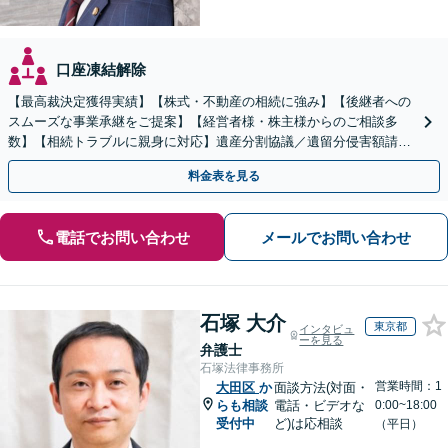
口座凍結解除
【最高裁決定獲得実績】【株式・不動産の相続に強み】【後継者への
スムーズな事業承継をご提案】【経営者様・株主様からのご相談多
数】【相続トラブルに親身に対応】遺産分割協議／遺留分侵害額請求
／遺言書作成も丁寧に対応【40分相談無料】【渋谷駅3分】
料金表を見る
電話でお問い合わせ
メールでお問い合わせ
石塚 大介
東京都
インタビュ
ーを見る
弁護士
石塚法律事務所
営業時間：1
大田区
か
面談方法(対面・
らも相談
電話・ビデオな
0:00~18:00
受付中
ど)は応相談
（平日）