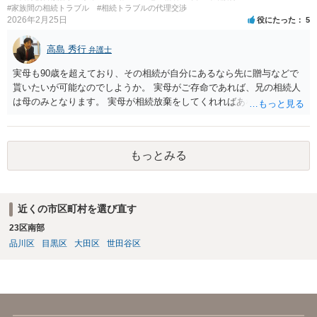
#家族間の相続トラブル
#相続トラブルの代理交渉
2026年2月25日
役にたった
5
高島 秀行
弁護士
実母も90歳を超えており、その相続が自分にあるなら先に贈与などで
貰いたいが可能なのでしようか。 実母がご存命であれば、兄の相続人
は母のみとなります。 実母が相続放棄をしてくれればあなた方兄弟及
び実母の子が相続人となります。 実母に連絡を取って話してみるほか
ないと思います。
もっとみる
近くの市区町村を選び直す
23区南部
品川区
目黒区
大田区
世田谷区