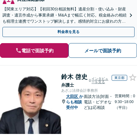
【関東エリア対応】【初回30分相談無料】遺産分割・使い込み・財産
調査・遺言作成から事業承継・M&Aまで幅広く対応。税金絡みの相続
も税理士連携でワンストップ解決します。感情的対立にお疲れの方や
紛争予防をご検討の方も、お気軽にご相談ください。
料金表を見る
電話で面談予約
メールで面談予約
鈴木 啓史
東京都
インタビュ
ーを見る
弁護士
あざぶ法律会計事務所
営業時間：0
大田区
か
面談方法(対面・
らも相談
電話・ビデオな
9:30~18:00
受付中
ど)は応相談
（平日）