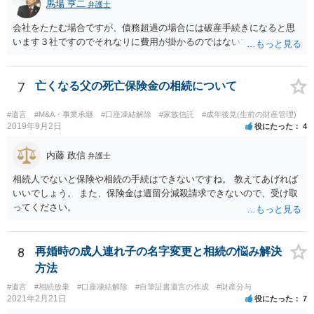
馬場 亨二
弁護士
会社をたたむ場合ですが、債務超過の場合には破産手続きになると思
います３社ですのでそれなりに費用が掛かるのではないでしょうか。
7
亡くなる父の死亡保険金の相続について
#遺言
#M&A・事業承継
#口座凍結解除
#家族信託
#成年後見(生前の財産管理)
2019年9月2日
役にたった
4
内藤 政信
弁護士
相続人でないと保険や相続の手続はできないですね。 教えてあげれば
いいでしょう。 また、保険金は遺留分減殺請求できないので、受け取
ってください。
8
再婚時の成人連れ子の名字変更と相続の悩み解決
方法
#遺言
#相続放棄
#口座凍結解除
#自筆証書遺言の作成
#財産分与
2021年2月21日
役にたった
7