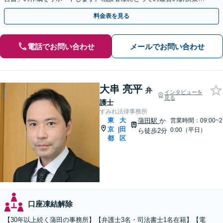
ご提案いたします。
料金表を見る
電話でお問い合わせ
メールでお問い合わせ
大串 亮平
弁
インタビューを
見る
護士
すみれ法律事務所
東
大
蒲田駅
か
営業時間：09:00~2
京
田
|
0:00（平日）
ら徒歩2分
都
区
口座凍結解除
【30年以上続く蒲田の事務所】【弁護士3名・司法書士1名在籍】【電