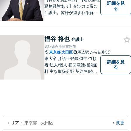
詳細を見
勤務経験あり】交渉力に富む
る
弁護士。皆様が望まれる解決
へと尽力します。相続／遺言
書作成に注力！家族に苦労を
かけたくない方、老後が心配
椙谷 将也
な方はお気軽にお声掛けくだ
弁護士
さい。【電話・メール相談
馬込総合法律事務所
可】
東京都
大田区
馬込駅
から徒歩5分
|
東大卒 弁護士登録30年 依頼
詳細を見
者:法人/個人 初回電話相談無
る
料 主な取扱分野 契約/相続・
遺言/離婚・男女問題/労働問
題/交通事故/不動産/刑事事件
エリア
東京都、大田区
変更