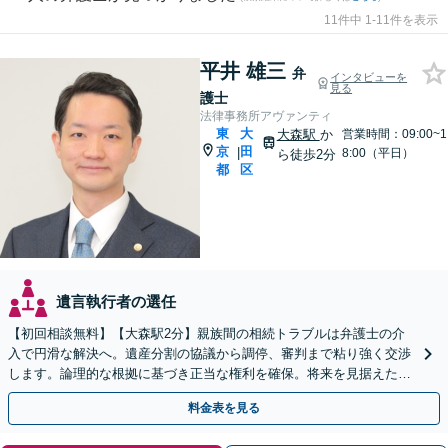
11件中 1-11件を表示
平井 雄三
弁
インタビューを
見る
護士
法律事務所アヴァンティ
東
大
大森駅
か
営業時間：09:00~1
京
田
|
8:00（平日）
ら徒歩2分
都
区
遺言執行者の選任
【初回相談無料】【大森駅2分】親族間の相続トラブルは弁護士の介
入で円滑な解決へ。遺産分割の協議から調停、審判まで粘り強く交渉
します。論理的な根拠に基づき正当な権利を確保。将来を見据えた最
善案を提示します。【夜間や休日相談も対応可能】
料金表を見る