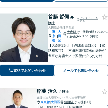
問題、予防法務はお任せください。
首藤 哲伺
弁
インタビューを
見る
護士
大田総合法律事務所
東
大
大森駅
か
営業時間：09:00~1
京
田
|
9:00（平日）
ら徒歩2分
都
区
【大森駅2分】【WEB面談対応】【電
話相談可】「不貞慰謝料請求の経験が
豊富な弁護士／ご要望に沿った方針を
一緒に検討します「幅広い相続案件に
対応：遺産分割協議・調停から遺留分
電話でお問い合わせ
メールでお問い合わせ
侵害請求や相続放棄の手続きまで丁寧
にサポートいたします」【完全個室対
応】
稲葉 治久
弁護士
弁護士法人稲葉セントラル法律事務所
東京都
大田区
蒲田駅
から徒歩1分
|
【蒲田駅徒歩1分】【初回相談