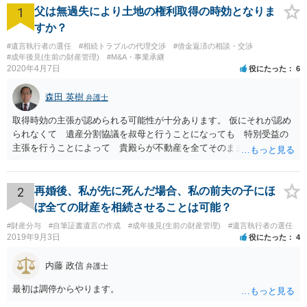
1
父は無過失により土地の権利取得の時効となりま
すか？
#遺言執行者の選任
#相続トラブルの代理交渉
#借金返済の相談・交渉
#成年後見(生前の財産管理)
#M&A・事業承継
2020年4月7日
役にたった
6
森田 英樹
弁護士
取得時効の主張が認められる可能性が十分あります。 仮にそれが認め
られなくて 遺産分割協議を叔母と行うことになっても 特別受益の
主張を行うことによって 貴殿らが不動産を全てそのまま取得できる
ことが可能でしょう。
2
再婚後、私が先に死んだ場合、私の前夫の子にほ
ぼ全ての財産を相続させることは可能？
#財産分与
#自筆証書遺言の作成
#成年後見(生前の財産管理)
#遺言執行者の選任
2019年9月3日
役にたった
4
内藤 政信
弁護士
最初は調停からやります。