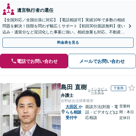
遺言執行者の選任
【全国対応／全国出張に対応】【電話相談可】実績10年で多数の相続
問題を解決！段階を問わず幅広くサポート【初回30分面談無料】使い
込み・遺留分など泥沼化した事案に強い。相続放棄も対応。不動産相
続は次世代を見据えたご提案。生前対策もお任せを
料金表を見る
電話でお問い合わせ
メールでお問い合わせ
島田 直樹
千葉県
インタビュ
ーを見る
弁護士
佐野総合法律事務所
営業時
大田区
か
面談方法(対面・電
らも相談
話・ビデオなど)は
間：本日
受付中
応相談
定休日