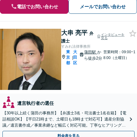
電話でお問い合わせ
メールでお問い合わせ
大串 亮平
弁
インタビューを
見る
護士
すみれ法律事務所
東
大
蒲田駅
か
営業時間：09:00~1
京
田
|
8:00（土曜日）
ら徒歩2分
都
区
遺言執行者の選任
【30年以上続く蒲田の事務所】【弁護士3名・司法書士1名在籍】【電
話相談OK】【平日21時まで、土曜日も18時まで対応可】遺産分割協
議／遺言書作成／事業承継など幅広く対応可能。丁寧なヒアリングを
心がけております【蒲田駅2分】
料金表を見る