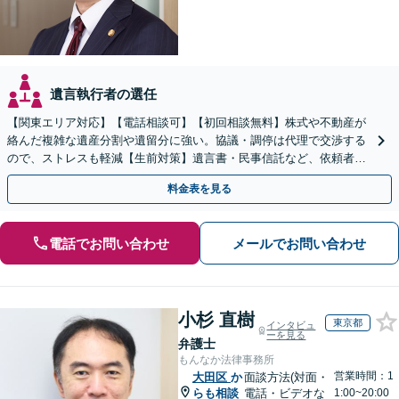
遺言執行者の選任
【関東エリア対応】【電話相談可】【初回相談無料】株式や不動産が
絡んだ複雑な遺産分割や遺留分に強い。協議・調停は代理で交渉する
ので、ストレスも軽減【生前対策】遺言書・民事信託など、依頼者さ
まの希望に合わせて対応【夜間・休日面談可】
料金表を見る
電話でお問い合わせ
メールでお問い合わせ
小杉 直樹
東京都
インタビュ
ーを見る
弁護士
もんなか法律事務所
営業時間：1
大田区
か
面談方法(対面・
らも相談
電話・ビデオな
1:00~20:00