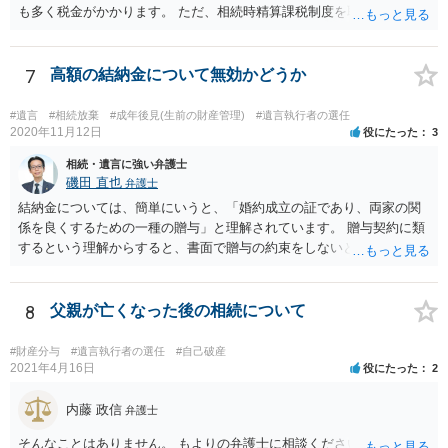
も多く税金がかかります。 ただ、相続時精算課税制度を取れば、実質
的に相続税と同等の税金で済む可能性があります。 実際に税理士にど
ういう場合にどれくらい税金がかかるか計算してもらって どういう方
針を取るか決められたらよいと思います。
7
高額の結納金について無効かどうか
#遺言
#相続放棄
#成年後見(生前の財産管理)
#遺言執行者の選任
2020年11月12日
役にたった
3
相続・遺言に強い弁護士
磯田 直也
弁護士
結納金については、簡単にいうと、「婚約成立の証であり、両家の関
係を良くするための一種の贈与」と理解されています。 贈与契約に類
するという理解からすると、書面で贈与の約束をしないと相手方は支
払いを請求できません。 反面、実際に支払ったあとから返金を求める
ことは困難です。 くれぐれも今後お気をつけください。 弁護士に対応
を依頼されるのも悪くはありませんが、感情的な理由が強いと思いま
8
父親が亡くなった後の相続について
すので法的観点から説得を試みても解決は難しいように思います。
#財産分与
#遺言執行者の選任
#自己破産
2021年4月16日
役にたった
2
内藤 政信
弁護士
そんなことはありません。 もよりの弁護士に相談ください。