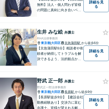
詳細を見
無料】法人・個人問わず皆様
る
の問題に真剣に向き合いベス
トな解決策をご提案致しま
す。
生井 みな絵
弁護士
RHA法律事務所
東京都
大田区
京急蒲田駅
から徒歩6分
|
【京急蒲田駅6分】相談者や依
詳細を見
頼者が納得してトラブルを解
る
決できるよう、法的観点から
提案し、共に努力してきま
す。お客様の悩みに耳を傾
け、親しみやすさをもって最
野武 正一郎
善の解決策を共に検討したい
弁護士
と考えています。 是非お気軽
野武正一郎法律事務所
にお問合せください。
東京都
大田区
長原駅
から徒歩9分
|
【長原駅徒歩9分】【建設会社
詳細を見
勤務経験あり】交渉力に富む
る
弁護士。皆様が望まれる解決