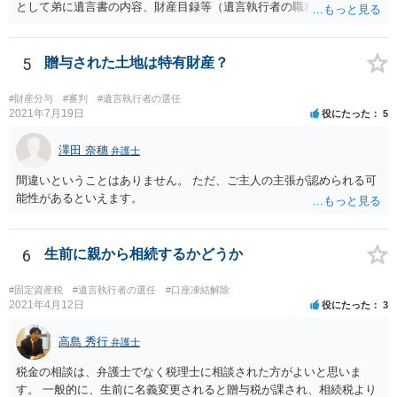
として弟に遺言書の内容、財産目録等（遺言執行者の職務）を知らせ
ればよいですか。 葬儀は喪主が主催する行事ですから、誰を参加させ
るかは喪主の自由です。 呼ばなくてもかまいません。 そもそも、そう
いう法律関係にありません。 遺言の内容と遺産の総額の通知、公正証
5
贈与された土地は特有財産？
書でない場合は遺言の検認については、執行者に通知義務があるの
で、対応しましょう。 そのあとは遺留分の請求などがあればそれへの
#財産分与
#審判
#遺言執行者の選任
対応となるでしょう。
2021年7月19日
役にたった
5
澤田 奈穗
弁護士
間違いということはありません。 ただ、ご主人の主張が認められる可
能性があるといえます。
6
生前に親から相続するかどうか
#固定資産税
#遺言執行者の選任
#口座凍結解除
2021年4月12日
役にたった
3
高島 秀行
弁護士
税金の相談は、弁護士でなく税理士に相談された方がよいと思いま
す。 一般的に、生前に名義変更されると贈与税が課され、相続税より