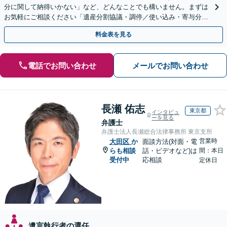
分に関して納得いかない」など、どんなことでも構いません。まずは
お気軽にご相談ください「遺産分割協議・調停／使い込み・寄与分／
遺留分侵害額請求／相続放棄／事業承継／遺言書作成など」
料金表を見る
電話でお問い合わせ
メールでお問い合わせ
長瀬 佑志
東京都
インタビュ
ーを見る
弁護士
弁護士法人長瀬総合法律事務所 東京支所
営業時
大田区
か
面談方法(対面・電
らも相談
話・ビデオなど)は
間：本日
受付中
応相談
定休日
遺言執行者の選任