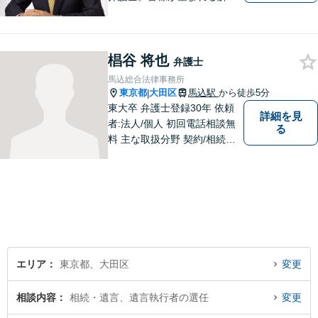
へと尽力します。相続／遺言
書作成に注力！家族に苦労を
かけたくない方、老後が心配
椙谷 将也
な方はお気軽にお声掛けくだ
弁護士
さい。【電話・メール相談
馬込総合法律事務所
可】
東京都
大田区
馬込駅
から徒歩5分
|
東大卒 弁護士登録30年 依頼
詳細を見
者:法人/個人 初回電話相談無
る
料 主な取扱分野 契約/相続・
遺言/離婚・男女問題/労働問
題/交通事故/不動産/刑事事件
エリア
東京都、大田区
変更
相談内容
相続・遺言、遺言執行者の選任
変更