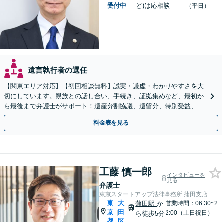
受付中
ど)は応相談
（平日）
遺言執行者の選任
【関東エリア対応】【初回相談無料】誠実・謙虚・わかりやすさを大
切にしています。親族との話し合い、手続き、証拠集めなど、最初か
ら最後まで弁護士がサポート！遺産分割協議、遺留分、特別受益、使
い込み、相続放棄など、お任せ【弁護士歴15年以上】
料金表を見る
工藤 慎一郎
インタビューを
見る
弁護士
東京スタートアップ法律事務所 蒲田支店
東
大
蒲田駅
か
営業時間：06:30~2
京
田
|
2:00（土日祝日）
ら徒歩5分
都
区