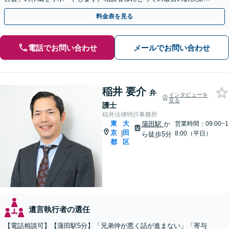
ご提案いたします。
料金表を見る
電話でお問い合わせ
メールでお問い合わせ
稲井 要介
弁
インタビューを
見る
護士
稲井法律特許事務所
東
大
蒲田駅
か
営業時間：09:00~1
京
田
|
8:00（平日）
ら徒歩5分
都
区
遺言執行者の選任
【電話相談可】【蒲田駅5分】「兄弟仲が悪く話が進まない」「寄与