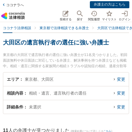
弁護士の方はこちら
ココナラへ
投稿する
探す
閲覧履歴
マイリスト
ログイン
ココナラ法律相談
東京都で法律相談できる弁護士
大田区で法律相談で
大田区の遺言執行者の選任に強い弁護士
東京都の大田区で遺言執行者の選任に強い弁護士が11名見つかりました。初回
面談無料や休日面談に対応している弁護士、解決事例を持つ弁護士なども掲載
中。相続・遺言に関係する家族間の相続トラブルや認知症の相続、遺産分割等
の細かな分野での絞り込み検索もでき便利です。特に法律事務所アヴァンティ
の平井 雄三弁護士やすみれ法律事務所の大串 亮平弁護士、京浜蒲田法律事務所
エリア
東京都、大田区
変更
の豊田 進士弁護士のプロフィール情報や弁護士費用、強みなどが注目されてい
ます。『大田区で土日や夜間に発生した遺言執行者の選任のトラブルを今すぐ
相談内容
相続・遺言、遺言執行者の選任
変更
に弁護士に相談したい』『遺言執行者の選任のトラブル解決の実績豊富な近く
の弁護士を検索したい』『初回相談無料で遺言執行者の選任を法律相談できる
大田区内の弁護士に相談予約したい』などでお困りの相談者さんにおすすめで
詳細条件
未選択
変更
す。
11
人の弁護士が見つかりました
(検索結果について詳しくは
こちら
)