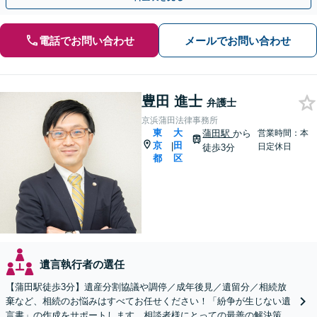
電話でお問い合わせ
メールでお問い合わせ
豊田 進士
弁護士
京浜蒲田法律事務所
東
大
蒲田駅
から
営業時間：本
京
田
|
日定休日
徒歩3分
都
区
遺言執行者の選任
【蒲田駅徒歩3分】遺産分割協議や調停／成年後見／遺留分／相続放
棄など、相続のお悩みはすべてお任せください！「紛争が生じない遺
言書」の作成をサポートします。相談者様にとっての最善の解決策を