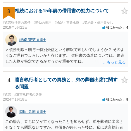
3
相続における15年前の借用書の効力について
#遺言執行者の選任
#時効の援用
#M&A・事業承継
#契約書・借用書なし
2019年5月21日
役にたった
4
理崎 智英
弁護士
＞債務免除＝贈与＝特別受益という解釈で宜しいでしょうか？ そのよ
うなご理解でよろしいかと存じます。 借用書の偽造については、偽造
した人物が特定できるかどうかが重要ですね。
4
遺言執行者としての責務と、弟の葬儀出席に関す
る問題
#遺言
#遺言執行者の選任
2024年1月18日
役にたった
5
岡田 晃朝
弁護士
この場合、直ちに父が亡くなったことを知らせず、弟を葬儀に出席さ
せなくても問題ないですか。葬儀をが終わった後に、私は遺言執行者