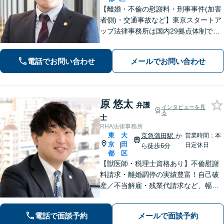
【離婚・不倫の慰謝料・刑事事件(加害
者側)・交通事故など】東京スタートア
ップ法律事務所は国内29拠点体制で全
国対応！【ご自宅からの電話相談にも
対応(法律相談は完全予約制)】各分野で
電話でお問い合わせ
メールでお問い合わせ
専門性の高い弁護士が寄り添い解決を
サポートします。
原 悠太
弁護
インタビューを見
る
士
RHA法律事務所
東
大
京急蒲田駅
か
営業時間：本
京
田
|
日定休日
ら徒歩6分
都
区
【獣医師・税理士資格あり】不倫慰謝
料請求・離婚調停の実績豊富！自己破
産／不当解雇・残業代請求など、幅広
い分野に対応。「相談しやすい」声多
数！温もりある対応をご提供します。
電話で面談予約
メールで面談予約
【中小企業顧問経験100社以上】不動産