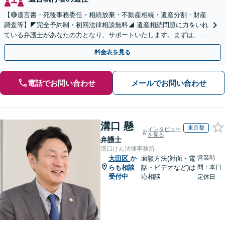
【🔴遺言書・死後事務委任・相続放棄・不動産相続・遺産分割・財産
調査等】◤完全予約制・初回法律相談無料◢ 遺産相続問題に力をいれ
ている弁護士があなたの力となり、サポートいたします。まずは、お
気軽にお問い合わせください。
料金表を見る
電話でお問い合わせ
メールでお問い合わせ
溝口 懸
東京都
インタビュー
を見る
弁護士
溝口けん法律事務所
営業時
大田区
か
面談方法(対面・電
らも相談
話・ビデオなど)は
間：本日
受付中
応相談
定休日