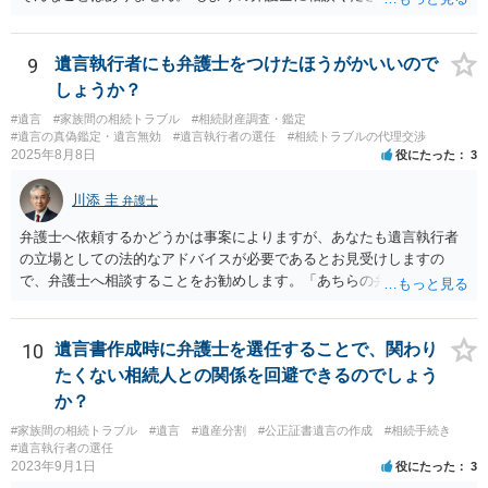
9
遺言執行者にも弁護士をつけたほうがかいいので
しょうか？
#遺言
#家族間の相続トラブル
#相続財産調査・鑑定
#遺言の真偽鑑定・遺言無効
#遺言執行者の選任
#相続トラブルの代理交渉
2025年8月8日
役にたった
3
川添 圭
弁護士
弁護士へ依頼するかどうかは事案によりますが、あなたも遺言執行者
の立場としての法的なアドバイスが必要であるとお見受けしますの
で、弁護士へ相談することをお勧めします。「あちらの弁護士」（元
嫁と娘の弁護士のことでしょうか）へ聴いても、自分に有利な主張や
誘導しかしてこないと思います。
10
遺言書作成時に弁護士を選任することで、関わり
たくない相続人との関係を回避できるのでしょう
か？
#家族間の相続トラブル
#遺言
#遺産分割
#公正証書遺言の作成
#相続手続き
#遺言執行者の選任
2023年9月1日
役にたった
3