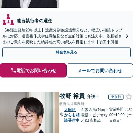
遺言執行者の選任
【弁護士経験20年以上】遺産分割協議遺留分など、幅広い相続トラブ
ルに対応。遺言書作成や任意後見など生前対策にも注力中。依頼者さ
まのご意向を反映した納得感の高い解決を目指します【初回来所相談
無料】【電話相談・web面談可】【千葉中央駅5分】
料金表を見る
電話でお問い合わせ
メールでお問い合わせ
牧野 裕貴
弁護士
東京都
牧野法律事務所
営業時間：10:
大田区
面談方法(対面・
からも相
電話・ビデオな
00~19:00（土
談受付中
ど)は応相談
日祝日）