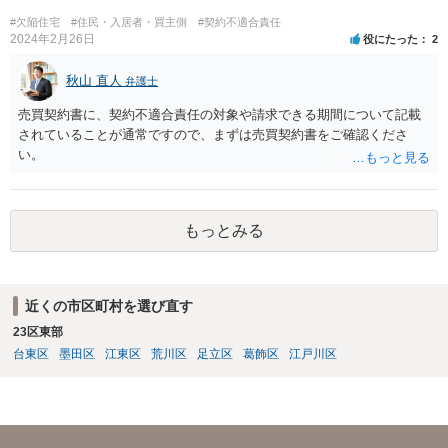
#欠陥住宅
#住民・入居者・買主側
#契約不適合責任
2024年2月26日
役にたった
2
秋山 直人
弁護士
売買契約書に、契約不適合責任の対象や請求できる期間について記載
されていることが通常ですので、まずは売買契約書をご確認くださ
い。
もっとみる
近くの市区町村を選び直す
23区東部
台東区
墨田区
江東区
荒川区
足立区
葛飾区
江戸川区