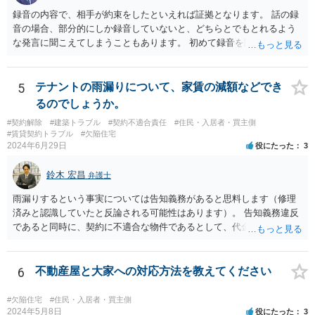
録音の内容で、相手が約束をしたといえれば証拠となります。 話の録
音の場合、部分的にしか録音していないと、どちらとでもとれるよう
な発言に聞こえてしまうこともあります。 初めて録音を聞いた第三者
から見て、相手が約束したといえるかどうかが重要です。
5
テナントの雨漏りについて、家賃の減額などでき
るのでしょうか。
#契約解除
#建築トラブル
#契約不適合責任
#住民・入居者・買主側
#賃貸契約トラブル
#欠陥住宅
2024年6月29日
役にたった
3
鈴木 宏昌
弁護士
雨漏りするという事実については告知義務があると思料します（修理
済みと認識していたと反論される可能性はあります）。 告知義務違反
であると同時に、契約に不適合な物件であるとして、代金（賃料）減
額・損害賠償・契約解除権が発生する可能性はあります（民法562～56
4条）。 お店の営業内容や雨漏りの程度も関係するため、具体的事情
を把握できる資料等を以て弁護士に相談することをお勧めいたしま
6
不動産屋と大家への対応方法を教えてください
す。
#欠陥住宅
#住民・入居者・買主側
2024年5月8日
役にたった
3