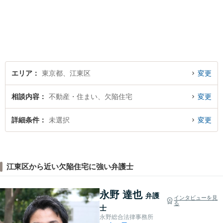
／離婚問題／借金問題／交通
事故／刑事事件など、幅広く
対応します。法律トラブルで
お悩みの方は、お気軽にご相
談ください。
エリア
東京都、江東区
変更
相談内容
不動産・住まい、欠陥住宅
変更
詳細条件
未選択
変更
江東区から近い欠陥住宅に強い弁護士
永野 達也
弁護
インタビューを見
る
士
永野総合法律事務所