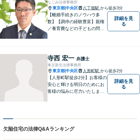
なごみ法律事務所
東京都
中央区
八丁堀駅
から徒歩3分
|
【離婚手続きのノウハウ多
詳細を見
数】【調停の経験豊富】親権
る
／養育費などの子どもの問題
にも対応【顧問契約実績多
数】LINEでいつでもすぐに相
談可能。一人ひとりのお悩み
に真摯に向き合い最後までサ
寺西 宏一
弁護士
ポート。性別・年齢問わず、
東京新生法律事務所
お気軽にご相談ください【八
東京都
中央区
人形町駅
から徒歩2分
|
丁堀駅徒歩2分】
【人形町駅徒歩2分】お客様の
詳細を見
安心と輝ける明日のためにお
る
客様の悩みに尽力いたしま
す。お客様に親身に寄り添
い、迅速な解決を目指しま
す。一人で悩んでいても問題
が解決することはありませ
ん。 お気軽にご相談くださ
欠陥住宅の法律Q&Aランキング
い。