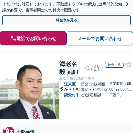
それぞれに対応しております。不動産トラブルの解決には専門的な知
識が必要で、当事者同士での解決は困難です
料金表を見る
電話でお問い合わせ
メールでお問い合わせ
海老名
神奈川県
インタビュ
ーを見る
毅
弁護士
みなと綜合法律事務所
営業時間：09:
江東区
面談方法(対面・
からも相
電話・ビデオな
00~22:00（土
談受付中
ど)は応相談
日祝日）
欠陥住宅