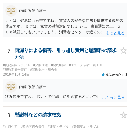
内藤 政信
弁護士
カビは、健康にも有害ですね。 賃貸人の安全な住居を提供する義務の
違反です。 まずは、家賃の減額対応でしょうね。 書面通知の上、５
０％減額してもいいでしょう。 消費者センターか近くの弁護士に相談
してもいいでしょう。
7
雨漏りによる損害、引っ越し費用と慰謝料の請求
方法
#賃貸契約トラブル
#欠陥住宅
#契約解除
#住民・入居者・買主側
#契約不適合責任
#管理会社・組合側
2019年10月14日
役にたった
3
内藤 政信
弁護士
状況次第ですね。 お近くの弁護士に相談するといいでしょう。
8
慰謝料などの請求根拠
#欠陥住宅
#契約不適合責任
#建築トラブル
#賃貸契約トラブル