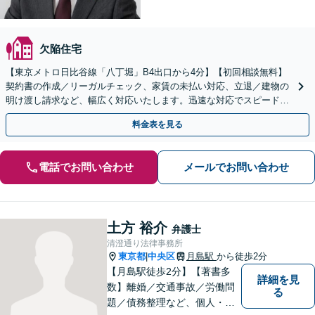
欠陥住宅
【東京メトロ日比谷線「八丁堀」B4出口から4分】【初回相談無料】
契約書の作成／リーガルチェック、家賃の未払い対応、立退／建物の
明け渡し請求など、幅広く対応いたします。迅速な対応でスピード解
決を目指します。【電話相談可】【休日面談可】
料金表を見る
電話でお問い合わせ
メールでお問い合わせ
土方 裕介
弁護士
清澄通り法律事務所
東京都
中央区
月島駅
から徒歩2分
|
【月島駅徒歩2分】【著書多
詳細を見
数】離婚／交通事故／労働問
る
題／債務整理など、個人・法