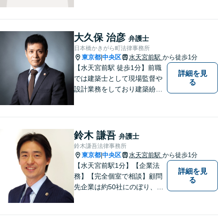
人問わず幅広い案件に対応可
能です。フットワークを生か
し、早期解決を図ります。
「リーズナブルな費用で高品
大久保 治彦
弁護士
質な法的サービス」を目指し
日本橋かきがら町法律事務所
ます。
東京都
中央区
水天宮前駅
から徒歩1分
|
【水天宮前駅 徒歩1分】前職
詳細を見
では建築士として現場監督や
る
設計業務をしており建築紛争
を中心に活動してきました。
弁護士に相談するのはちょっ
と気が引ける…といった方々
のために、広く開かれた法律
鈴木 謙吾
弁護士
事務所を目指しております。
鈴木謙吾法律事務所
東京都
中央区
水天宮前駅
から徒歩1分
|
【水天宮前駅1分】【企業法
詳細を見
務】【完全個室で相談】顧問
る
先企業は約50社にのぼり、業
種は不動産・IT・物流・製造
業など多岐にわたります。 訴