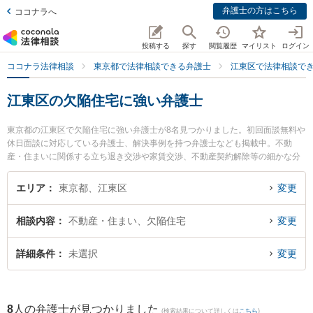
弁護士の方はこちら
ココナラへ
投稿する
探す
閲覧履歴
マイリスト
ログイン
ココナラ法律相談
東京都で法律相談できる弁護士
江東区で法律相談で
江東区の欠陥住宅に強い弁護士
東京都の江東区で欠陥住宅に強い弁護士が8名見つかりました。初回面談無料や
休日面談に対応している弁護士、解決事例を持つ弁護士なども掲載中。不動
産・住まいに関係する立ち退き交渉や家賃交渉、不動産契約解除等の細かな分
野での絞り込み検索もでき便利です。特に森下総合法律事務所の青山 侑源弁護
士や泰信法律事務所の町田 伸明弁護士、尾田・星野法律事務所の尾田 隆行弁護
エリア
東京都、江東区
変更
士のプロフィール情報や弁護士費用、強みなどが注目されています。『江東区
で土日や夜間に発生した欠陥住宅のトラブルを今すぐに弁護士に相談したい』
相談内容
不動産・住まい、欠陥住宅
変更
『欠陥住宅のトラブル解決の実績豊富な近くの弁護士を検索したい』『初回相
談無料で欠陥住宅を法律相談できる江東区内の弁護士に相談予約したい』など
でお困りの相談者さんにおすすめです。
詳細条件
未選択
変更
8
人の弁護士が見つかりました
(検索結果について詳しくは
こちら
)