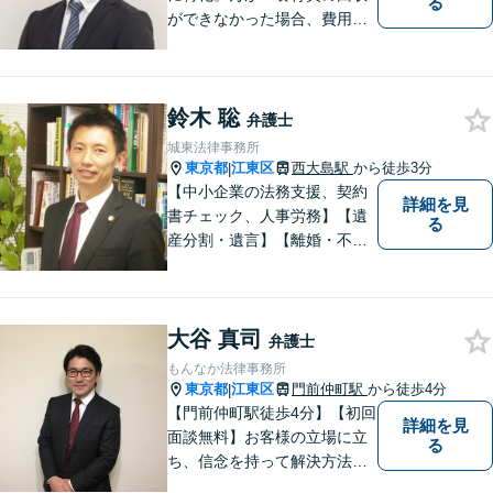
る
ができなかった場合、費用は
かかりません。取り扱い実績1
400件以上、回収総額3億円以
上！泣き寝入りする前にご相
鈴木 聡
談ください【国際展示場駅3
弁護士
分】【LINE・電話・メール相
城東法律事務所
談OK】
東京都
江東区
西大島駅
から徒歩3分
|
【中小企業の法務支援、契約
詳細を見
書チェック、人事労務】【遺
る
産分割・遺言】【離婚・不倫
慰謝料】【江東区で14年目の
弁護士】【Zoom相談可】【弁
護士が全て対応】【無料相談
大谷 真司
分野あり】民間企業出身の弁
弁護士
護士が、経営者・ビジネスパ
もんなか法律事務所
ーソンの悩みに「速く・適切
東京都
江東区
門前仲町駅
から徒歩4分
|
に」対応。
【門前仲町駅徒歩4分】【初回
詳細を見
面談無料】お客様の立場に立
る
ち、信念を持って解決方法を
アドバイスします。相続問題