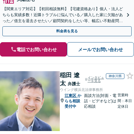
【関東エリア対応】【初回相談無料】【宅建資格あり】個人・法人ど
ちらも実績多数！近隣トラブルに悩んでいる／購入した家に欠陥があ
った／借主を退去させたい／顧問契約をしたい等、幅広い不動産問題
に精通。他士業と連携し、スピード解決へ尽力します
料金表を見る
電話でお問い合わせ
メールでお問い合わせ
稲田 遼
神奈川県
インタビュ
ーを見る
太
弁護士
ウイング横浜北法律事務所
営業時
江東区
か
面談方法(対面・電
らも相談
話・ビデオなど)は
間：本日
受付中
応相談
定休日