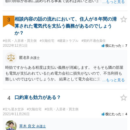
額の回収が容易に認められる事案であれば高いと思います。 他方、回
収が容易に認められない事案であれば、回収額の20％の報酬は決して
高いとは思えません。
3
相談内容の話の流れにおいて、住人が８年間の清
算された電気代を支払う義務があるのでしょう
か？
#住民・入居者・買主側
#欠陥住宅
#建築トラブル
#契約不適合責任
2022年12月1日
役にたった
7
匿名B
弁護士
時効ですからある程度は支払い義務が消滅します。 そもそも隣の部屋
も電気が支払われているため電力会社に損失がないので、不当利得も
難しいのではないでしょうか。 結果として電力会社に支払拒絶をする
と回答してもいいと思います。
4
口約束も効力がある？
#立ち退き交渉
#欠陥住宅
#住民・入居者・買主側
2021年11月26日
役にたった
4
草木 良文
弁護士