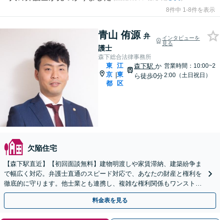
8件中 1-8件を表示
青山 侑源
弁
インタビューを
見る
護士
森下総合法律事務所
東
江
森下駅
か
営業時間：10:00~2
京
東
|
2:00（土日祝日）
ら徒歩0分
都
区
欠陥住宅
【森下駅直近】【初回面談無料】建物明渡しや家賃滞納、建築紛争ま
で幅広く対応。弁護士直通のスピード対応で、あなたの財産と権利を
徹底的に守ります。他士業とも連携し、複雑な権利関係もワンストッ
プで解決。【弁護士直通・LINE相談可】
料金表を見る