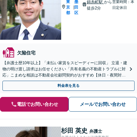
東
墨
錦糸町駅
から
営業時間：本
京
田
|
日定休日
徒歩2分
都
区
欠陥住宅
【弁護士歴10年以上】「未払い家賃をスピーディーに回収」 立退・建
物の明け渡し請求はお任せください「共有名義の不動産トラブルに対
応」こまめな相談は不動産会社顧問契約がおすすめ【休日・夜間対
応】【WEB相談可】【錦糸町3分】
料金表を見る
電話でお問い合わせ
メールでお問い合わせ
杉田 英史
弁護士