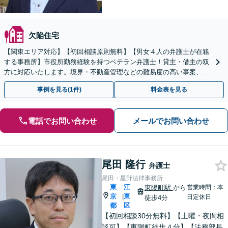
欠陥住宅
【関東エリア対応】【初回相談原則無料】【男女４人の弁護士が在籍
する事務所】市役所勤務経験を持つベテラン弁護士！貸主・借主の双
方に対応いたします。境界・不動産管理などの難易度の高い事案、不
動産相続など【弁護士経験15年以上】
事例を見る(1件)
料金表を見る
電話でお問い合わせ
メールでお問い合わせ
尾田 隆行
弁護士
尾田・星野法律事務所
東
江
東陽町駅
から
営業時間：本
京
東
|
日定休日
徒歩4分
都
区
【初回相談30分無料】【土曜・夜間相
談可】【東陽町徒歩４分】【法務部長