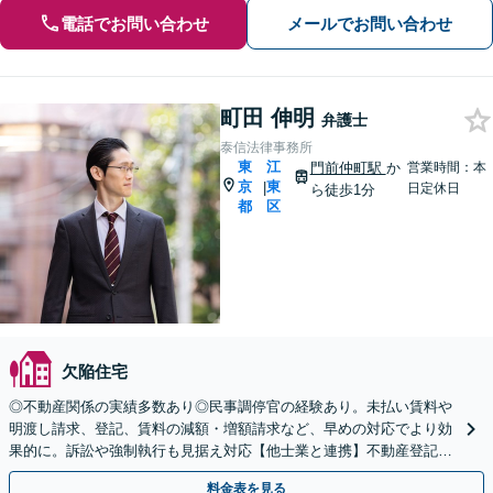
電話でお問い合わせ
メールでお問い合わせ
町田 伸明
弁護士
泰信法律事務所
東
江
門前仲町駅
か
営業時間：本
京
東
|
日定休日
ら徒歩1分
都
区
欠陥住宅
◎不動産関係の実績多数あり◎民事調停官の経験あり。未払い賃料や
明渡し請求、登記、賃料の減額・増額請求など、早めの対応でより効
果的に。訴訟や強制執行も見据え対応【他士業と連携】不動産登記・
税関係も対応可！十数年前の仮登記の抹消請求の実績も◎
料金表を見る