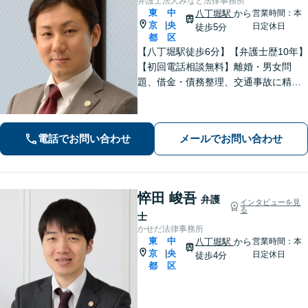
弁護士法人みなと法律事務所
東
中
八丁堀駅
から
営業時間：本
京
央
|
日定休日
徒歩5分
都
区
【八丁堀駅徒歩6分】【弁護士歴10年】
【初回電話相談無料】離婚・男女問
題、借金・債務整理、交通事故に精通
しています。依頼者さまに真摯に向き
合い、諦めることなく解決へと導いて
まいります。お困りごとはお早めにご
電話でお問い合わせ
メールでお問い合わせ
相談を！【分割払い対応】
悴田 峻吾
弁護
インタビューを見
る
士
かせだ法律事務所
東
中
八丁堀駅
から
営業時間：本
京
央
|
日定休日
徒歩4分
都
区