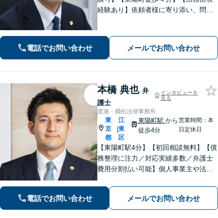
経験あり】依頼者様に寄り添い、問題
の解決に向けて、誠実な対応を心がけ
ています。相続・離婚・男女問題・労
働・刑事・債権回収・借金・企業法務
電話でお問い合わせ
メールでお問い合わせ
などお困りの際はどうぞご相談くださ
い。
本橋 典也
弁
インタビューを
見る
護士
渡瀨・國松法律事務所
東
江
東陽町駅
から
営業時間：本
京
東
|
日定休日
徒歩4分
都
区
【東陽町駅4分】【初回相談無料】【債
務整理に注力／対応実績多数／弁護士
費用分割払い可能】個人事業主や法人
の破産手続の対応実績もあります！厳
しい取立てにお困りの方も、まずはお
電話でお問い合わせ
メールでお問い合わせ
気軽にご連絡ください！【FP資格あり
／家計管理も万全に】