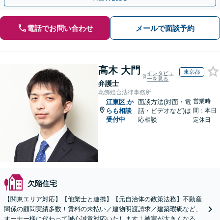
電話でお問い合わせ
メールで面談予約
高木 大門
東京都
インタビュ
ーを見る
弁護士
葛飾総合法律事務所
営業時
江東区
か
面談方法(対面・電
らも相談
話・ビデオなど)は
間：本日
受付中
応相談
定休日
欠陥住宅
【関東エリア対応】【他業士と連携】【元自治体の政策法務】不動産
関係の顧問実績多数！賃料の未払い／建物明渡請求／建築瑕疵など、
オーナー様に代わって誠心誠意対応いたします！被害が大きくなる前