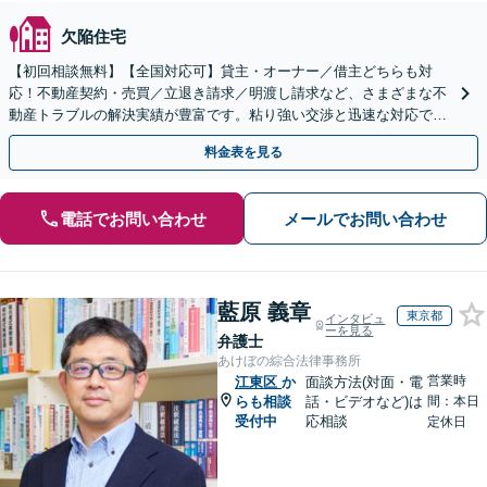
欠陥住宅
【初回相談無料】【全国対応可】貸主・オーナー／借主どちらも対
応！不動産契約・売買／立退き請求／明渡し請求など、さまざまな不
動産トラブルの解決実績が豊富です。粘り強い交渉と迅速な対応で、
最善の解決を目指します【Web・電話相談可】
料金表を見る
電話でお問い合わせ
メールでお問い合わせ
藍原 義章
東京都
インタビュ
ーを見る
弁護士
あけぼの綜合法律事務所
営業時
江東区
か
面談方法(対面・電
らも相談
話・ビデオなど)は
間：本日
受付中
応相談
定休日