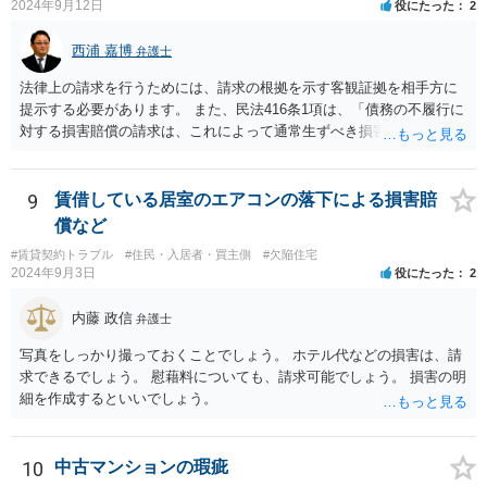
2024年9月12日
役にたった
2
西浦 嘉博
弁護士
法律上の請求を行うためには、請求の根拠を示す客観証拠を相手方に
提示する必要があります。 また、民法416条1項は、「債務の不履行に
対する損害賠償の請求は、これによって通常生ずべき損害の賠償をさ
せることをその目的とする」と規定していますので、相談者さんの請
求が「通常生ずべき損害」の範囲に該当することを主張・疎明してい
く必要があります。 まず行うべきは、領収書などの損害を直接的に証
9
賃借している居室のエアコンの落下による損害賠
明する資料の準備。 次に該当の損害項目が、法律上の損害賠償請求の
償など
範囲に該当することを疎明する前例（判例等）を調査するという形に
#賃貸契約トラブル
#住民・入居者・買主側
#欠陥住宅
なると思われます。 相談者さんが自身で行うことが困難であれば、最
2024年9月3日
役にたった
2
寄りの法律事務所に相談に行かれることをお勧めします。
内藤 政信
弁護士
写真をしっかり撮っておくことでしょう。 ホテル代などの損害は、請
求できるでしょう。 慰藉料についても、請求可能でしょう。 損害の明
細を作成するといいでしょう。
10
中古マンションの瑕疵