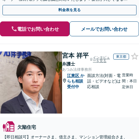
にご相談ください【初回来所相談30分無料】
料金表を見る
電話でお問い合わせ
メールでお問い合わせ
宮本 祥平
東京都
インタビュ
ーを見る
弁護士
あつみ法律事務所
営業時
江東区
か
面談方法(対面・電
らも相談
話・ビデオなど)は
間：本日
受付中
応相談
定休日
欠陥住宅
【即日相談可】オーナーさま、借主さま、マンション管理組合さま、