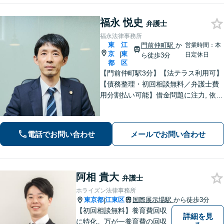
福永 悦史
弁護士
福永法律事務所
東
江
門前仲町駅
か
営業時間：本
京
東
|
日定休日
ら徒歩3分
都
区
【門前仲町駅3分】【法テラス利用可】
【債務整理・初回相談無料／弁護士費
用分割払い可能】借金問題に注力, 依頼
後はすぐに催促をストップ！「債務整
理：200件以上の実績」を活かして最善
の解決を共に目指します。【事前予約
電話でお問い合わせ
メールでお問い合わせ
で休日・夜間相談可】
阿相 貴大
弁護士
ホライズン法律事務所
東京都
江東区
国際展示場駅
から徒歩3分
|
【初回相談無料】養育費回収
詳細を見
に特化。万が一養育費の回収