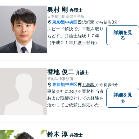
訟対応だけでなく、社外取締
役や監査役としての経営支援
奥村 剛
弁護士
も行い、実務に即した助言が
日本橋浜町法律事務所
可能です。
東京都
中央区
浜町駅
から徒歩3分
|
スピード解決で、平穏を取り
詳細を見
もどす。弁護士経験１７年
る
（平成２１年弁護士登録）。
労使紛争・債権回収・法人破
産。中小企業が直面する法的
問題の解決に取り組んでいま
す。 浜町駅から徒歩３分。夜
替地 俊二
弁護士
間休日対応、オンライン相談
替地法律事務所
可。女性弁護士も在籍。
東京都
中央区
月島駅
から徒歩4分
|
事業会社における実務担当者
詳細を見
および取締役としての経験を
る
活かしてご依頼に対応いたし
ます。
鈴木 淳
弁護士