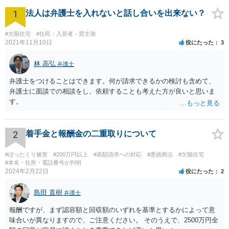
1
法人は弁護士を入れないと話し合いを出来ない？
#欠陥住宅
#住民・入居者・買主側
2021年11月10日
役にたった
3
林 高弘
弁護士
弁護士をつけることはできます。何が請求できるかの検討も含めて、
弁護士に面談での相談をし、依頼することも考えた方が良いと思いま
す。
2
着手金と報酬金の二重取りについて
#ぼったくり被害
#200万円以上
#高額請求への対応
#悪徳商法
#欠陥住宅
#本名・住所・電話番号が判明
2024年2月22日
役にたった
2
島田 直樹
弁護士
報酬ですが、まず認容額と回収額のいずれを基準とするかによって意
味合いが異なりますので、ご注意ください。 そのうえで、2500万円全