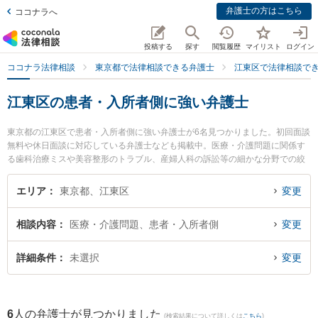
弁護士の方はこちら
ココナラへ
投稿する
探す
閲覧履歴
マイリスト
ログイン
ココナラ法律相談
東京都で法律相談できる弁護士
江東区で法律相談で
江東区の患者・入所者側に強い弁護士
東京都の江東区で患者・入所者側に強い弁護士が6名見つかりました。初回面談
無料や休日面談に対応している弁護士なども掲載中。医療・介護問題に関係す
る歯科治療ミスや美容整形のトラブル、産婦人科の訴訟等の細かな分野での絞
り込み検索もでき便利です。特に尾田・星野法律事務所の尾田 隆行弁護士や福
永法律事務所の福永 悦史弁護士、渡瀨・國松法律事務所の本橋 典也弁護士のプ
エリア
東京都、江東区
変更
ロフィール情報や弁護士費用、強みなどが注目されています。『江東区で土日
や夜間に発生した患者・入所者側のトラブルを今すぐに弁護士に相談したい』
相談内容
医療・介護問題、患者・入所者側
変更
『患者・入所者側のトラブル解決の実績豊富な近くの弁護士を検索したい』
『初回相談無料で患者・入所者側を法律相談できる江東区内の弁護士に相談予
約したい』などでお困りの相談者さんにおすすめです。
詳細条件
未選択
変更
6
人の弁護士が見つかりました
(検索結果について詳しくは
こちら
)