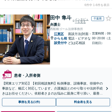
6件中 1-6件を表示
田中 隼斗
千葉県
インタビュ
ーを見る
弁護士
西船橋ゴール法律事務所
営業時間：09:
江東区
面談方法(対面・
からも相
電話・ビデオな
00~20:00（土
談受付中
ど)は応相談
日祝日）
患者・入所者側
【関東エリア対応】【初回相談無料】転倒事故、誤嚥事故、徘徊中の
事故など、幅広く対応しています。介護施設とのやり取りや法的手続
きはお任せください。依頼者さまのお悩みに親身に寄り添い、最善の
結果が得られるように尽力いたします。
事例を見る(1件)
料金表を見る