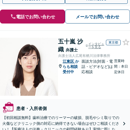
電話でお問い合わせ
メールでお問い合わせ
五十嵐 沙
東京都
インタビュ
ーを見る
織
弁護士
弁護士法人広尾有栖川法律事務所
営業時
江東区
か
面談方法(対面・電
らも相談
話・ビデオなど)は
間：本日
受付中
応相談
定休日
患者・入所者側
【初回相談無料】歯科治療でのリーマーの破損、脱毛やシミ取りでの
火傷などクリニック側の対応に納得できない場合はぜひご相談くださ
い！【医療法人の法務・クリニックの顧問経験あり】実情に即したア