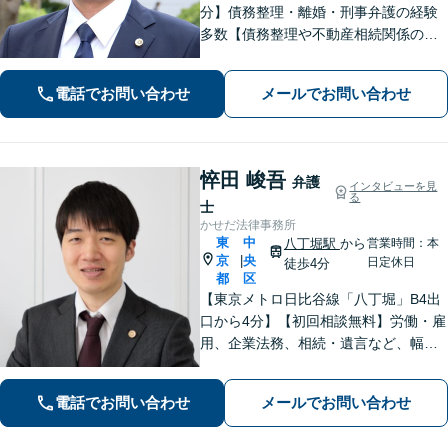
分】債務整理・離婚・刑事弁護の経験
多数【債務整理や不動産相続関係の著
書執筆経験あり】まずはお気軽にご相
談ください【LINEで連絡可】【夜間・
電話でお問い合わせ
メールでお問い合わせ
休日面談可】【完全個室】【法テラス
利用可】
悴田 峻吾
弁護
インタビューを見
る
士
かせだ法律事務所
東
中
八丁堀駅
から
営業時間：本
京
央
|
日定休日
徒歩4分
都
区
【東京メトロ日比谷線「八丁堀」B4出
口から4分】【初回相談無料】労働・雇
用、企業法務、相続・遺言など、幅広
く対応しています。法律の力で困って
いる方の力になりたいと思い、弁護士
電話でお問い合わせ
メールでお問い合わせ
になりました。お気軽にご相談くださ
い。【電話相談可】【休日面談可】