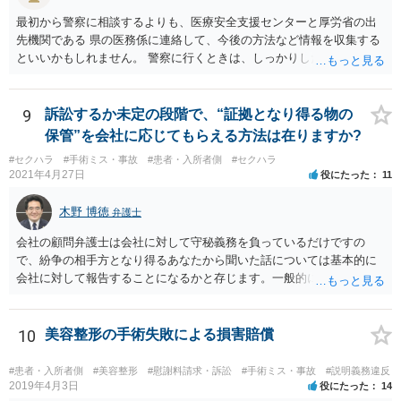
最初から警察に相談するよりも、医療安全支援センターと厚労省の出
先機関である 県の医務係に連絡して、今後の方法など情報を収集する
といいかもしれません。 警察に行くときは、しっかりした被害届ある
いは告発状を作成、持参して、相談に行くといいでしょう。
9
訴訟するか未定の段階で、“証拠となり得る物の
保管”を会社に応じてもらえる方法は在りますか?
#セクハラ
#手術ミス・事故
#患者・入所者側
#セクハラ
2021年4月27日
役にたった
11
木野 博徳
弁護士
会社の顧問弁護士は会社に対して守秘義務を負っているだけですの
で、紛争の相手方となり得るあなたから聞いた話については基本的に
会社に対して報告することになるかと存じます。一般的に弁護士かぎ
りの話にしてほしいという相手方の要望を受け容れることは状況によ
ってはあるかもしれませんが、相手方に誤解を与える可能性があり、
利益相反の問題が生じうるのでそういった要請は拒絶する場合が大半
10
美容整形の手術失敗による損害賠償
でしょうし、とりわけ今回の状況において弁護士かぎりの話にしてほ
しいという要望を受け容れる弁護士はほとんどいないと思います。 会
#患者・入所者側
#美容整形
#慰謝料請求・訴訟
#手術ミス・事故
#説明義務違反
社内の部署に相談した場合についても通常は会社内で情報共有が図ら
2019年4月3日
役にたった
14