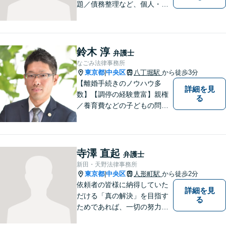
題／債務整理など、個人・法
人問わず幅広い案件に対応可
能です。フットワークを生か
し、早期解決を図ります。
「リーズナブルな費用で高品
鈴木 淳
弁護士
質な法的サービス」を目指し
なごみ法律事務所
ます。
東京都
中央区
八丁堀駅
から徒歩3分
|
【離婚手続きのノウハウ多
詳細を見
数】【調停の経験豊富】親権
る
／養育費などの子どもの問題
にも対応【顧問契約実績多
数】LINEでいつでもすぐに相
談可能。一人ひとりのお悩み
に真摯に向き合い最後までサ
寺澤 直起
弁護士
ポート。性別・年齢問わず、
新田・天野法律事務所
お気軽にご相談ください【八
東京都
中央区
人形町駅
から徒歩2分
|
丁堀駅徒歩2分】
依頼者の皆様に納得していた
詳細を見
だける「真の解決」を目指す
る
ためであれば、一切の努力を
惜しみません。