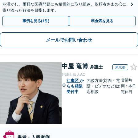
を活かし、困難な医療問題にも積極的に取り組み、依頼者さまの心に
寄り添った解決を目指します。
事例を見る(1件)
料金表を見る
メールでお問い合わせ
中屋 竜博
弁護士
東京都
弁護士法人AO
営業時
江東区
か
面談方法(対面・電
らも相談
話・ビデオなど)は
間：本日
受付中
応相談
定休日
患者・入所者側