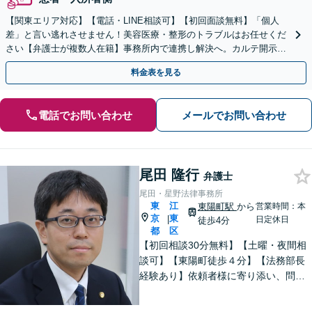
【関東エリア対応】【電話・LINE相談可】【初回面談無料】「個人
差」と言い逃れさせません！美容医療・整形のトラブルはお任せくだ
さい【弁護士が複数人在籍】事務所内で連携し解決へ。カルテ開示や
返金・賠償請求をサポートいたします【休日夜間面談可】
料金表を見る
電話でお問い合わせ
メールでお問い合わせ
尾田 隆行
弁護士
尾田・星野法律事務所
東
江
東陽町駅
から
営業時間：本
京
東
|
日定休日
徒歩4分
都
区
【初回相談30分無料】【土曜・夜間相
談可】【東陽町徒歩４分】【法務部長
経験あり】依頼者様に寄り添い、問題
の解決に向けて、誠実な対応を心がけ
ています。相続・離婚・男女問題・労