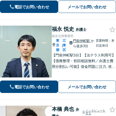
働・刑事・債権回収・借金・企業法務
電話でお問い合わせ
メールでお問い合わせ
などお困りの際はどうぞご相談くださ
い。
福永 悦史
弁護士
福永法律事務所
東
江
門前仲町駅
か
営業時間：本
京
東
|
日定休日
ら徒歩3分
都
区
【門前仲町駅3分】【法テラス利用可】
【債務整理・初回相談無料／弁護士費
用分割払い可能】借金問題に注力, 依頼
後はすぐに催促をストップ！「債務整
理：200件以上の実績」を活かして最善
の解決を共に目指します。【事前予約
電話でお問い合わせ
メールでお問い合わせ
で休日・夜間相談可】
本橋 典也
弁
インタビューを
見る