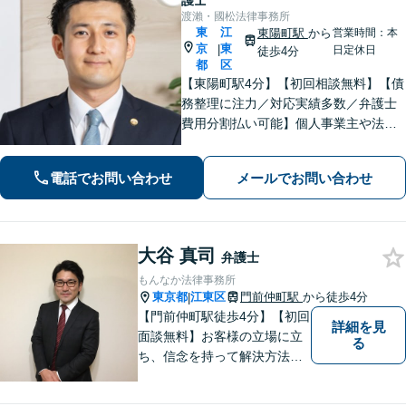
護士
渡瀨・國松法律事務所
東
江
東陽町駅
から
営業時間：本
京
東
|
日定休日
徒歩4分
都
区
【東陽町駅4分】【初回相談無料】【債
務整理に注力／対応実績多数／弁護士
費用分割払い可能】個人事業主や法人
の破産手続の対応実績もあります！厳
しい取立てにお困りの方も、まずはお
電話でお問い合わせ
メールでお問い合わせ
気軽にご連絡ください！【FP資格あり
／家計管理も万全に】
大谷 真司
弁護士
もんなか法律事務所
東京都
江東区
門前仲町駅
から徒歩4分
|
【門前仲町駅徒歩4分】【初回
詳細を見
面談無料】お客様の立場に立
る
ち、信念を持って解決方法を
アドバイスします。相続問題
／離婚問題／借金問題／交通