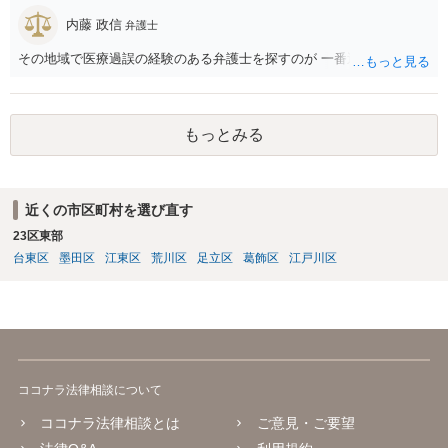
れるでしょうから、結局のところ、関係資料等をまとめて一度弁護士
に相談した上で、事案の見通し等を示してもらい、訴訟するかどうか
内藤 政信
弁護士
を早急に決断された方が良いかと存じます。訴訟提起を選択される場
その地域で医療過誤の経験のある弁護士を探すのが 一番近道だね。
合は、通常、会社が隠蔽のため過去の記録を廃棄すること等を防ぐた
め、弁護士と相談の上、訴え提起前の証拠保全の要否等を検討するこ
とになります。 いずれにせよ、あなたの動きを悟られた場合、少なく
とも一般論としては会社が隠蔽工作を行う可能性があるため、慎重な
もっとみる
対応が必要になってくるかと存じます。
近くの市区町村を選び直す
23区東部
台東区
墨田区
江東区
荒川区
足立区
葛飾区
江戸川区
ココナラ法律相談について
ココナラ法律相談とは
ご意見・ご要望