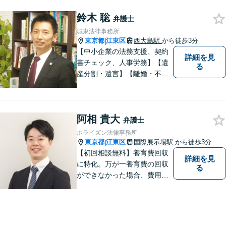
事故／刑事事件など、幅広く
鈴木 聡
対応します。法律トラブルで
弁護士
お悩みの方は、お気軽にご相
城東法律事務所
談ください。
東京都
江東区
西大島駅
から徒歩3分
|
【中小企業の法務支援、契約
詳細を見
書チェック、人事労務】【遺
る
産分割・遺言】【離婚・不倫
慰謝料】【江東区で14年目の
弁護士】【Zoom相談可】【弁
護士が全て対応】【無料相談
阿相 貴大
分野あり】民間企業出身の弁
弁護士
護士が、経営者・ビジネスパ
ホライズン法律事務所
ーソンの悩みに「速く・適切
東京都
江東区
国際展示場駅
から徒歩3分
|
に」対応。
【初回相談無料】養育費回収
詳細を見
に特化。万が一養育費の回収
る
ができなかった場合、費用は
かかりません。取り扱い実績1
400件以上、回収総額3億円以
上！泣き寝入りする前にご相
談ください【国際展示場駅3