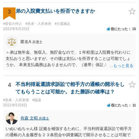
3
弟の入院費支払いを拒否できますか
#督促の停止
#患者・入所者側
#介護施設
2022年9月20日
役にたった
15
匿名A
弁護士
＞弟は無年金、無収入、無貯金なので、１年程度は入院費を代わりに
支払おうと思いますが、その後は支払いを拒否することは可能でしょ
うか。 本来支払義務はありませんので、（連帯）保証人などにならな
ければ、支払いを拒絶することは可能です。
4
不当利得返還請求訴訟で相手方の通帳の開示をし
てもらうことは可能か。また勝訴の確率は？
#患者・入所者側
#協議
2021年5月8日
役にたった
11
有森 文昭
弁護士
いぬいぬちゃん様 証拠を補強するために、不当利得返還訴訟で相手方
の通帳の入金履歴を２３条照会や調査嘱託で開示させることは可能で