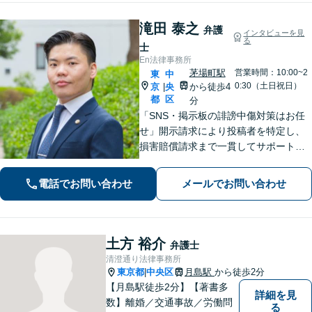
滝田 泰之
弁護
インタビューを見
る
士
En法律事務所
茅場町駅
営業時間：10:00~2
東
中
0:30（土日祝日）
京
央
から徒歩4
|
都
区
分
「SNS・掲示板の誹謗中傷対策はお任
せ」開示請求により投稿者を特定し、
損害賠償請求まで一貫してサポート
「ベンチャー企業の成長を支える弁護
士：法的に難しい問題でも尽力」【初
電話でお問い合わせ
メールでお問い合わせ
回相談60分無料】【弁護士直通電話相
談可】【来所一切不要】【夜間・休日
面談可】
土方 裕介
弁護士
清澄通り法律事務所
東京都
中央区
月島駅
から徒歩2分
|
【月島駅徒歩2分】【著書多
詳細を見
数】離婚／交通事故／労働問
る