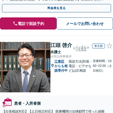
ドバイスで、納得のできるトラブルの解決を目指します。
料金表を見る
電話で面談予約
メールでお問い合わせ
江頭 啓介
東京都
インタビュ
ーを見る
弁護士
永岡法律事務所
営業時間：10:
江東区
面談方法(対面・
からも相
電話・ビデオな
00~22:00（土
談受付中
ど)は応相談
日祝日）
患者・入所者側
【出張相談対応】【土日祝日対応】 医療機関の法律顧問で培った経験