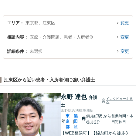
分】【LINE・電話・メール相
談OK】
エリア
東京都、江東区
変更
相談内容
医療・介護問題、患者・入所者側
変更
詳細条件
未選択
変更
江東区から近い患者・入所者側に強い弁護士
永野 達也
弁護
インタビューを見
る
士
永野総合法律事務所
東
墨
錦糸町駅
から
営業時間：本
京
田
|
日定休日
徒歩2分
都
区
【WEB相談可】【錦糸町から徒歩3