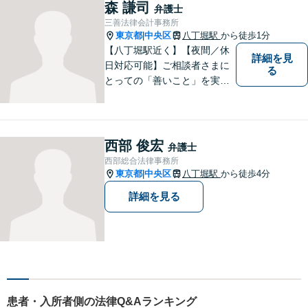
さい。最大の味方としてじっ
森 謙司
弁護士
くりお話をお伺いします。
三善法律会計事務所
【粘り強い交渉が強み】
東京都
中央区
八丁堀駅
から徒歩1分
|
【八丁堀駅近く】【夜間／休
詳細を見
日対応可能】ご相談者さまに
る
とっての「善いこと」を実現
する事務所です。企業法務／
相続問題／離婚問題／交通事
故／刑事事件など、幅広く対
応可能。【地域に根ざした弁
西部 俊宏
弁護士
護士】法律トラブルでお悩み
西部総合法律事務所
の方は、お気軽にご相談くだ
東京都
中央区
八丁堀駅
から徒歩4分
|
さい。
詳細を見る
患者・入所者側の法律Q&Aランキング