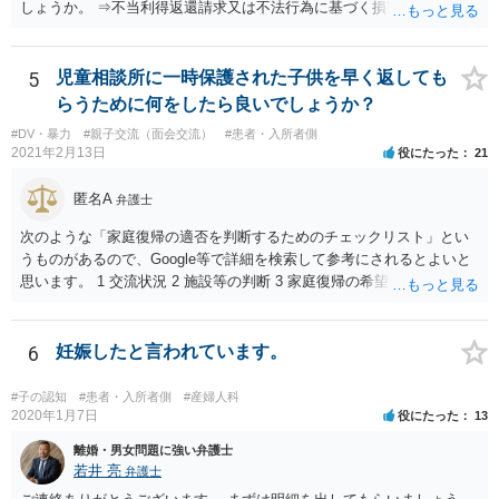
しょうか。 ⇒不当利得返還請求又は不法行為に基づく損害賠償請求の
いずれかになるものと思いますが、その裁判手続きの中で、調査嘱託
等を行うことは十分考えられます。もっとも、網羅的な探索的調査と
なることを裁判所は忌避しますので、具体的な期間等を特定して行う
5
児童相談所に一時保護された子供を早く返しても
必要があります。 不正引き出しと入金の金額と日付がすべて一致して
らうために何をしたら良いでしょうか？
いた場合勝訴の確率はどのくらいでしょうか。 ⇒誠に恐縮ですが、勝
#DV・暴力
#親子交流（面会交流）
#患者・入所者側
訴の確率をこの場でお伝えすることはできませんので、個別に依頼し
2021年2月13日
役にたった
21
た弁護士にご相談いただき、ご質問ください。 一般的な回答となり恐
縮ですが、使途不明金訴訟の場合には、よくて５分５分というところ
匿名A
弁護士
です。 なお、仮に裁判で勝ったとしても弟さんに資力がないと具体的
な回収をすることはできませんので、弟さんの財産への事前の仮差押
次のような「家庭復帰の適否を判断するためのチェックリスト」とい
え等もきちんと検討してくれる弁護士の方にご相談いただくことをお
うものがあるので、Google等で詳細を検索して参考にされるとよいと
勧めいたします。
思います。 1 交流状況 2 施設等の判断 3 家庭復帰の希望 4 保護者への
思い、愛着 5 健康・発育の状況 6 対人関係、情緒の安定 7 リスク回避
能力 8 引取りの希望 9 虐待の事実を認めていること 10 子どもの立場
に立った見方 11 衝動のコントロール 12 精神的安定 13 養育の知識・
6
妊娠したと言われています。
技術 14 関係機関への援助、関係構築の意思 15 地域、近隣における孤
立、トラブル 16 親族との関係 17 生活基盤の安定 18 子どもの心理的
#子の認知
#患者・入所者側
#産婦人科
居場所 19 地域の受入れ体制 20 地域の支援機能 お母様が別居して引き
2020年1月7日
役にたった
13
取るプランは、児童相談所側からすると、17・18あたりでネガティブ
離婚・男女問題に強い弁護士
に捉えられる可能性がありますので、たとえば、あなた自身が安定し
若井 亮
弁護士
た収入を有し、かつ、親族等の手厚い援助が得られ、お父様の影響を