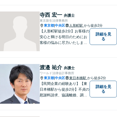
寺西 宏一
弁護士
東京新生法律事務所
東京都
中央区
人形町駅
から徒歩2分
|
【人形町駅徒歩2分】お客様の
詳細を見
安心と輝ける明日のためにお
る
客様の悩みに尽力いたしま
す。お客様に親身に寄り添
い、迅速な解決を目指しま
す。一人で悩んでいても問題
が解決することはありませ
渡邉 祐介
弁護士
ん。 お気軽にご相談くださ
ワールド法律会計事務所
い。
東京都
中央区
東日本橋駅
から徒歩2分
|
【民間企業の経験あり】【東
詳細を見
日本橋駅から徒歩2分】不貞の
る
慰謝料請求、協議離婚、調停
離婚、未払い残業代請求、不
当解雇・退職勧奨、セクハ
ラ・パワハラなどお任せくだ