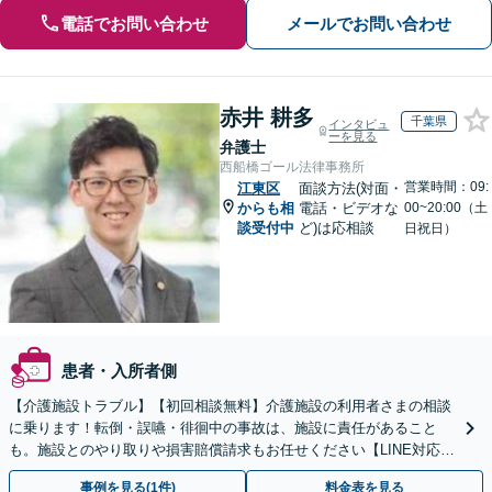
電話でお問い合わせ
メールでお問い合わせ
赤井 耕多
千葉県
インタビュ
ーを見る
弁護士
西船橋ゴール法律事務所
営業時間：09:
江東区
面談方法(対面・
からも相
電話・ビデオな
00~20:00（土
談受付中
ど)は応相談
日祝日）
患者・入所者側
【介護施設トラブル】【初回相談無料】介護施設の利用者さまの相談
に乗ります！転倒・誤嚥・徘徊中の事故は、施設に責任があること
も。施設とのやり取りや損害賠償請求もお任せください【LINE対応
可】【夜間・休日面談可】【関東エリア対応】
事例を見る(1件)
料金表を見る