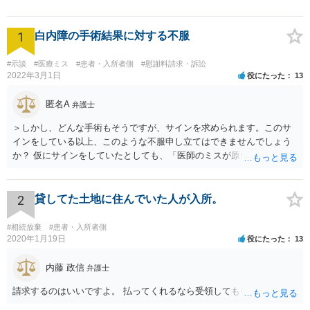
1
白内障の手術結果に対する不服
#示談
#医療ミス
#患者・入所者側
#慰謝料請求・訴訟
2022年3月1日
役にたった
13
匿名A
弁護士
＞しかし、どんな手術もそうですが、サインを求められます。このサ
インをしている以上、このような不服申し立てはできませんでしょう
か？ 仮にサインをしていたとしても、「医師のミスが原因で老眼がひ
どくなったといえるような場合」や「白内障の手術の合併症として老
眼が悪化することがあるにもかかわらず、全く説明されなかったよう
な場合」には、請求することは可能です。
2
貸してた土地に住んでいた人が入所。
#相続放棄
#患者・入所者側
2020年1月19日
役にたった
13
内藤 政信
弁護士
請求するのはいいですよ。 払ってくれるなら受領してもいいですよ。