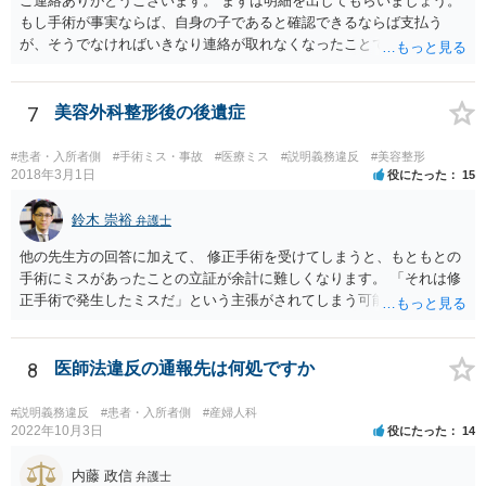
ご連絡ありがとうございます。 まずは明細を出してもらいましょう。
排除できることを示さないかぎりはなかなか認められないように思わ
もし手術が事実ならば、自身の子であると確認できるならば支払う
れます。 児童相談所の担当者は、中には問題のあるかたもいるかもし
が、そうでなければいきなり連絡が取れなくなったことで不信感もあ
れませんが、基本的には子どもの立場に立って動こうとされているか
るし、自身の子であるか疑問に残る点もあるので、支払えないと回答
たが多いと思いますので、敵対関係ではなく、友好関係を築かれると
してはいかがでしょうか。 代理人となる場合ですが、事務所ごとにま
よいかと存じます。また、敵対関係になると10・11・12・14あたりで
ちまちです。 弊所の場合、交渉をお受けするとなると20万円くらいが
7
美容外科整形後の後遺症
ネガティブな評価を付けられるので、家庭復帰の可能性をどんどん狭
多いかと思います。
めることになってしまいます。
#患者・入所者側
#手術ミス・事故
#医療ミス
#説明義務違反
#美容整形
2018年3月1日
役にたった
15
鈴木 崇裕
弁護士
他の先生方の回答に加えて、 修正手術を受けてしまうと、もともとの
手術にミスがあったことの立証が余計に難しくなります。 「それは修
正手術で発生したミスだ」という主張がされてしまう可能性があるか
らです。 心身の苦痛はあるでしょうけれども、損害賠償請求などをご
検討なさっているのであれば、修正手術を受けるまえに弁護士に相談
して対応を決めることを強くお勧めいたします。
8
医師法違反の通報先は何処ですか
#説明義務違反
#患者・入所者側
#産婦人科
2022年10月3日
役にたった
14
内藤 政信
弁護士