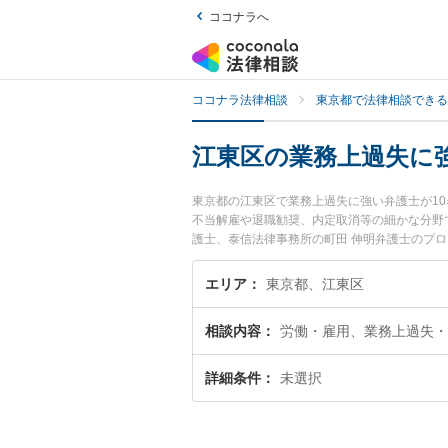
ココナラへ
ココナラ法律相談
東京都で法律相談できる
江東区の業務上過失に
東京都の江東区で業務上過失に強い弁護士が1
不当解雇や退職勧奨、内定取消等の細かな分野
護士、泰信法律事務所の町田 伸明弁護士のプ
護士に相談したい』『業務上過失のトラブル解
どでお困りの相談者さんにおすすめです。
エリア
東京都、江東区
相談内容
労働・雇用、業務上過失・
詳細条件
未選択