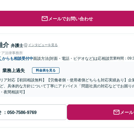
メールでお問い合わせ
桂介
弁護士
インタビューを見る
ィア法律事務所
区
からも相談受付中
面談方法(対面・電話・ビデオなど)は応相談
営業時間：09:3
業務上過失
料金表を見る
リア対応【初回相談無料】【労働者側・使用者側どちらも対応実績あり】企
ど、具体的な方針について丁寧にアドバイス「問題社員の対応などでお困り
・夜間相談可】
せ
メール