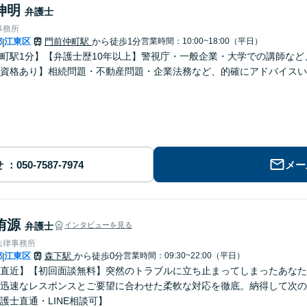
伸明
弁護士
事務所
都
江東区
門前仲町駅
から徒歩1分
営業時間：10:00~18:00（平日）
|
町駅1分】【弁護士歴10年以上】警視庁・一般企業・大学での講師な
士資格あり】相続問題・不動産問題・企業法務など、的確にアドバイスい
せ
メー
侑源
弁護士
インタビューを見る
法律事務所
都
江東区
森下駅
から徒歩0分
営業時間：09:30~22:00（平日）
|
直近】【初回面談無料】突然のトラブルに立ち止まってしまったあなた
迅速なレスポンスとご要望に合わせた柔軟な対応を徹底。納得して次の
護士直通・LINE相談可】