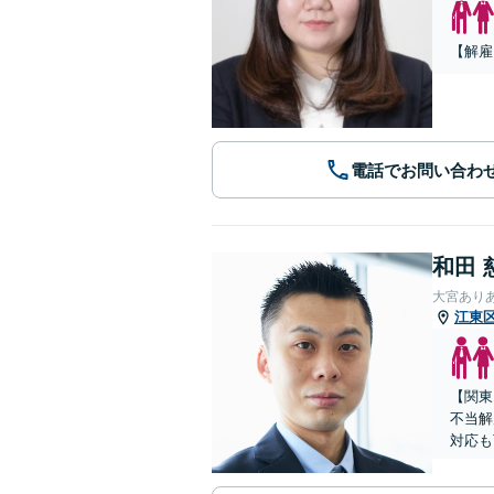
【解雇
電話でお問い合わ
和田 
大宮あり
江東
【関東
不当解
対応も