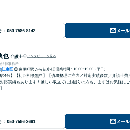
せ
メール
典也
弁護士
インタビューを見る
松法律事務所
都
江東区
東陽町駅
から徒歩4分
営業時間：10:00~19:00（平日）
|
駅4分】【初回相談無料】【債務整理に注力／対応実績多数／弁護士費
対応実績もあります！厳しい取立てにお困りの方も、まずはお気軽にご
】
せ
メール