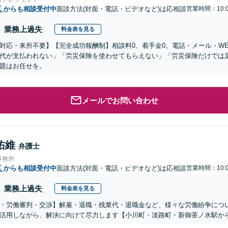
区
からも相談受付中
面談方法(対面・電話・ビデオなど)は応相談
営業時間：10:0
業務上過失
料金表を見る
対応・来所不要】【完全成功報酬制】相談料0、着手金0。電話・メール・W
代が支払われない」「労災保険を使わせてもらえない」「労災保険だけでは
題はお任せを。
メールでお問い合わせ
佑維
弁護士
事務所
区
からも相談受付中
面談方法(対面・電話・ビデオなど)は応相談
営業時間：10:0
業務上過失
料金表を見る
・労働審判・交渉】解雇・退職・残業代・退職金など、様々な労働紛争につ
活用しながら、解決に向けて尽力します【小川町・淡路町・新御茶ノ水駅か