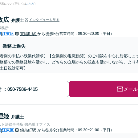
結果について詳しくは
こちら
)
政広
弁護士
インタビューを見る
事務所
都
江東区
東陽町駅
から徒歩5分
営業時間：09:30~20:00（平日）
|
業務上過失
者側の未払い残業代請求】【企業側の退職勧奨】のご相談を中心に対応しま
務部での勤務経験を活かし、どちらの立場からの視点も活かしながら、より
土日祝対応可】
せ
メール
理姫
弁護士
スト法律事務所 錦糸町オフィス
都
江東区
錦糸町駅
から徒歩9分
営業時間：09:30~21:00（平日）
|