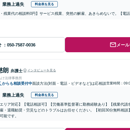
業務上過失
料金表を見る
・残業代の相談料0円】サービス残業、突然の解雇、あきらめないで。【電
せ
メール
慈朗
弁護士
インタビューを見る
あけ法律事務所
区
からも相談受付中
面談方法(対面・電話・ビデオなど)は応相談
営業時間：09:0
業務上過失
料金表を見る
エリア対応】【電話相談可】【労働基準監督署に勤務経験あり】【残業代請
雇・退職勧奨・労災などのトラブルはお任せください。【初回30分無料相談】
可能です。