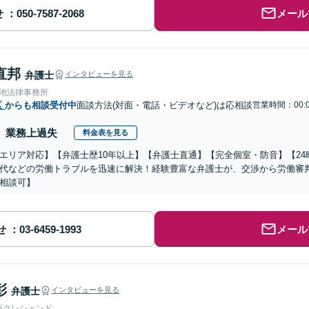
せ
メール
直邦
弁護士
インタビューを見る
溜池法律事務所
区
からも相談受付中
面談方法(対面・電話・ビデオなど)は応相談
営業時間：00:0
業務上過失
料金表を見る
エリア対応】【弁護士歴10年以上】【弁護士直通】【完全個室・防音】【2
代などの労働トラブルを迅速に解決！経験豊富な弁護士が、交渉から労働審
相談可】
せ
メール
彰
弁護士
インタビューを見る
所クレシェンド