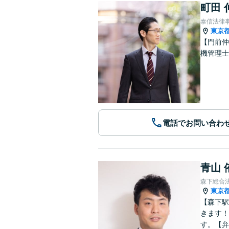
町田 
泰信法律
東京
【門前仲
機管理
電話でお問い合わ
青山 
森下総合
東京
【森下駅
きます！
す。【弁