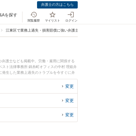
弁護士の方はこちら
&Aを探す
閲覧履歴
マイリスト
ログイン
江東区で業務上過失・損害賠償に強い弁護士
つ弁護士なども掲載中。労働・雇用に関係する
スト法律事務所 錦糸町オフィスの中村 理姫弁
に発生した業務上過失のトラブルを今すぐに弁
談できる江東区内の弁護士に相談予約したい』な
変更
変更
変更