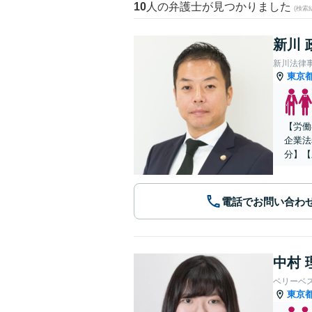
10
人の弁護士が見つかりました
(検索
新川 
新川法律
東京
【労働
企業法
分】【
電話でお問い合わ
中村 
ベリーベ
東京