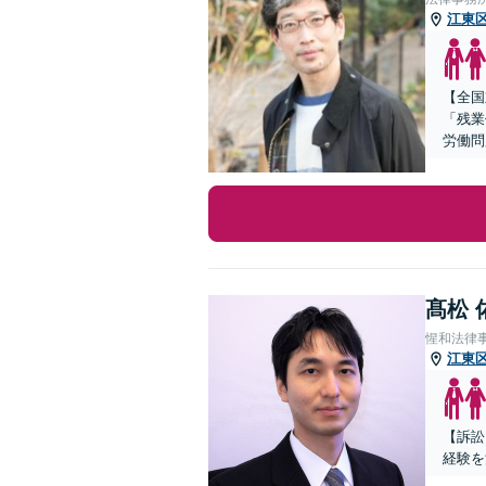
江東
【全国
「残業
労働問
髙松 
惺和法律
江東
【訴訟
経験を