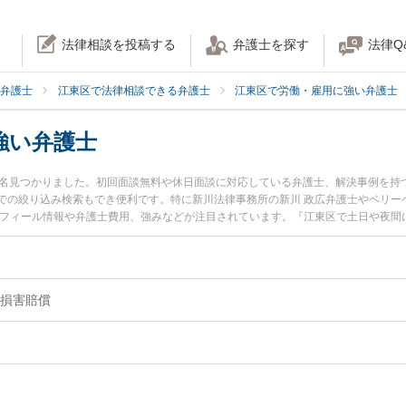
法律相談を投稿する
弁護士を探す
法律Q
弁護士
江東区で法律相談できる弁護士
江東区で労働・雇用に強い弁護士
強い弁護士
0名見つかりました。初回面談無料や休日面談に対応している弁護士、解決事例を持
での絞り込み検索もでき便利です。特に新川法律事務所の新川 政広弁護士やベリーベ
ロフィール情報や弁護士費用、強みなどが注目されています。『江東区で土日や夜間
決の実績豊富な近くの弁護士を検索したい』『初回相談無料で業務上過失を法律相
損害賠償