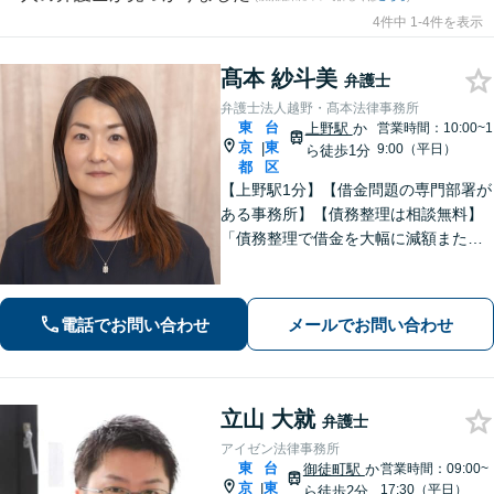
4件中 1-4件を表示
髙本 紗斗美
弁護士
弁護士法人越野・髙本法律事務所
東
台
上野駅
か
営業時間：10:00~1
京
東
|
9:00（平日）
ら徒歩1分
都
区
【上野駅1分】【借金問題の専門部署が
ある事務所】【債務整理は相談無料】
「債務整理で借金を大幅に減額または
免除」相談者さまにとってベストな債
務整理をご提案！「交通事故：依頼者
さまに代わって全力で交渉し、賠償金
電話でお問い合わせ
メールでお問い合わせ
アップを目指します！」【休日・夜間
相談可】
立山 大就
弁護士
アイゼン法律事務所
東
台
御徒町駅
か
営業時間：09:00~
京
東
|
17:30（平日）
ら徒歩2分