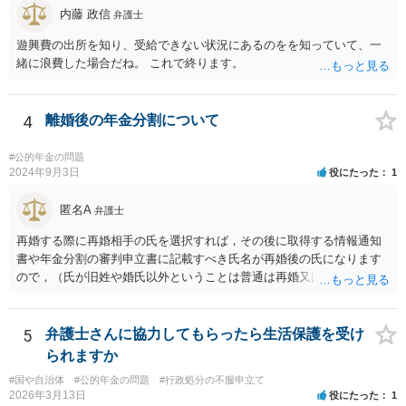
内藤 政信
弁護士
遊興費の出所を知り、受給できない状況にあるのをを知っていて、一
緒に浪費した場合だね。 これで終ります。
4
離婚後の年金分割について
#公的年金の問題
2024年9月3日
役にたった
1
匿名A
弁護士
再婚する際に再婚相手の氏を選択すれば，その後に取得する情報通知
書や年金分割の審判申立書に記載すべき氏名が再婚後の氏になります
ので，（氏が旧姓や婚氏以外ということは普通は再婚又は養子縁組し
たということで）再婚した可能性は疑われると思います。なお，住所
秘匿であればともかく，氏名秘匿を申し立てると，むしろ再婚したこ
とを推察されてしまうのではないかと思います。事案がよくわかりま
5
弁護士さんに協力してもらったら生活保護を受け
せんが，この種の事案では，再婚前に年金分割の手続を行うのがセオ
られますか
リーではないかと思います。
#国や自治体
#公的年金の問題
#行政処分の不服申立て
2026年3月13日
役にたった
1