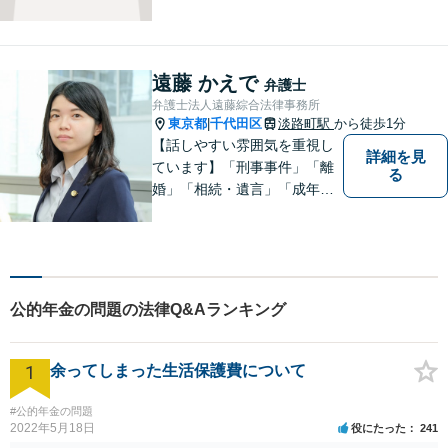
的解決のご提案・徹底的なリ
サーチにより、依頼者の利益
の向上を目指します。一般社
会の現実感を大事にしていま
遠藤 かえで
弁護士
す。【企業勤務経験あり】
弁護士法人遠藤綜合法律事務所
【夜間土日相談可】
東京都
千代田区
淡路町駅
から徒歩1分
|
【話しやすい雰囲気を重視し
詳細を見
ています】「刑事事件」「離
る
婚」「相続・遺言」「成年後
見」など幅広く対応！お困り
のことがあれば、なんでもご
相談ください【休日・夜間面
談可】【オンライン相談可】
【即日・夜間接見対応】【淡
公的年金の問題の法律Q&Aランキング
路町駅1分】
1
余ってしまった生活保護費について
#公的年金の問題
2022年5月18日
役にたった
241