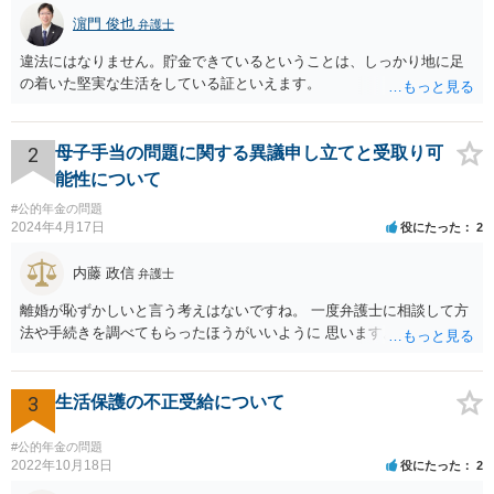
濵門 俊也
弁護士
違法にはなりません。貯金できているということは、しっかり地に足
の着いた堅実な生活をしている証といえます。
2
母子手当の問題に関する異議申し立てと受取り可
能性について
#公的年金の問題
2024年4月17日
役にたった
2
内藤 政信
弁護士
離婚が恥ずかしいと言う考えはないですね。 一度弁護士に相談して方
法や手続きを調べてもらったほうがいいように 思います。
3
生活保護の不正受給について
#公的年金の問題
2022年10月18日
役にたった
2