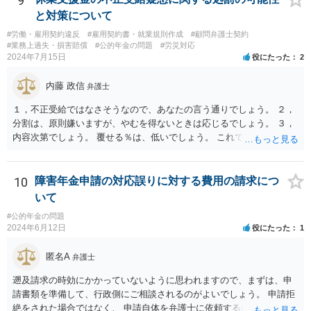
9
と対策について
#労働・雇用契約違反
#雇用契約書・就業規則作成
#顧問弁護士契約
#業務上過失・損害賠償
#公的年金の問題
#労災対応
2024年7月15日
役にたった
2
内藤 政信
弁護士
１，不正受給ではなさそうなので、あなたの言う通りでしょう。 ２，
分割は、原則嫌いますが、やむを得ないときは応じるでしょう。 ３，
内容次第でしょう。 覆せる％は、低いでしょう。 これで終わります。
10
障害年金申請の対応誤りに対する費用の請求につ
いて
#公的年金の問題
2024年6月12日
役にたった
1
匿名A
弁護士
遡及請求の時効にかかっていないように思われますので、まずは、申
請書類を準備して、行政側にご相談されるのがよいでしょう。 申請拒
絶をされた場合ではなく、 申請自体を弁護士に依頼するのは費用対効