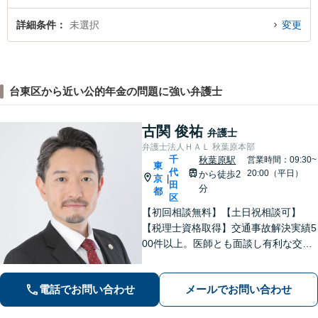
詳細条件
未選択
変更
台東区から近い公的年金の問題に強い弁護士
古関 俊祐
弁護士
弁護士法人ＨＡＬ 秋葉原本部
千
秋葉原駅
営業時間：09:30~
東
代
20:00（平日）
から徒歩2
京
|
田
分
都
区
【初回相談無料】【土日祝相談可】
【税理士資格取得】交通事故解決実績5
00件以上。医師とも面談し有利な交渉
を進めます。住宅やローンがある場合
の財産分与のノウハウ多数。相続時の
電話でお問い合わせ
メールでお問い合わせ
税金対策もお任せください。【夫婦カ
ウンセラー常駐】