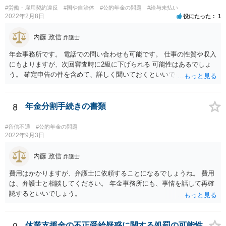
#労働・雇用契約違反
#国や自治体
#公的年金の問題
#給与未払い
2022年2月8日
役にたった
1
内藤 政信
弁護士
年金事務所です。 電話での問い合わせも可能です。 仕事の性質や収入
にもよりますが、次回審査時に2級に下げられる 可能性はあるでしょ
う。 確定申告の件を含めて、詳しく聞いておくといいでしょう。 弁護
士も知識が乏しいところなので。
8
年金分割手続きの書類
#音信不通
#公的年金の問題
2022年9月3日
内藤 政信
弁護士
費用はかかりますが、弁護士に依頼することになるでしょうね。 費用
は、弁護士と相談してください。 年金事務所にも、事情を話して再確
認するといいでしょう。
休業支援金の不正受給疑惑に関する処罰の可能性