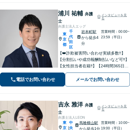
浦川 祐輔
弁護
インタビューを見
る
士
弁護士法人エッグ
千
岩本町駅
営業時間：00:00~
東
代
23:59（平日）
から徒歩4
京
|
田
分
都
区
【👑詐欺被害問い合わせ実績多数!!】
【分割払いや成功報酬制払いなど可‼】
【女性担当者在籍‼】【24時間365日オ
ンライン全国対応】無料相談受付中‼X
でも有名な政治家弁護士が経営する、
電話でお問い合わせ
メールでお問い合わせ
詐欺・インターネット案件特化型の弁
護士法人です‼
吉永 雅洋
弁護
インタビューを見
る
士
弁護士法人LEON
東
中
馬喰横山駅
営業時間：10:00~
京
央
|
19:00（平日）
から徒歩1分