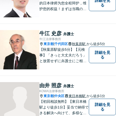
詳細を見
的日本律师为您全程辩护，维
る
护您的权益！まずは当職の直
通番号050-1808-1106、WEC
HATID:ribenlvshi-fuyuan、LIN
EID:＠706llwfgにてご相談くだ
さい。
牛江 史彦
弁護士
牛江法律事務所
東京都
千代田区
秋葉原駅
から徒歩5分
|
【秋葉原駅徒歩5分】【元検
詳細を見
事】「きっと大丈夫だろう」
る
と放置せずに弁護士にご相談
を！民事・刑事どちらも解決
実績豊富！一人ひとりの気持
ちに心を寄せて、解決までの
弁護に尽力いたします。
由井 照彦
弁護士
KOWA法律事務所
東京都
中央区
東日本橋駅
から徒歩1分
|
【初回相談無料】【東日本橋
詳細を見
駅より徒歩1分】妥当で納得で
る
きる解決へ向けて、多様な法