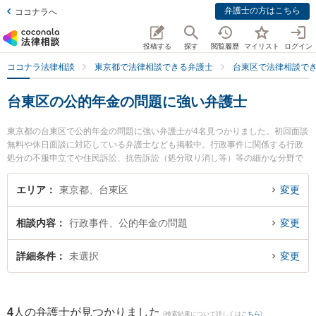
弁護士の方はこちら
ココナラへ
投稿する
探す
閲覧履歴
マイリスト
ログイン
ココナラ法律相談
東京都で法律相談できる弁護士
台東区で法律相談で
台東区の公的年金の問題に強い弁護士
東京都の台東区で公的年金の問題に強い弁護士が4名見つかりました。初回面談
無料や休日面談に対応している弁護士なども掲載中。行政事件に関係する行政
処分の不服申立てや住民訴訟、抗告訴訟（処分取り消し等）等の細かな分野で
の絞り込み検索もでき便利です。特に弁護士法人越野・髙本法律事務所の髙本
紗斗美弁護士やアイゼン法律事務所の立山 大就弁護士、KBM法律事務所の宮本
エリア
東京都、台東区
変更
健太弁護士のプロフィール情報や弁護士費用、強みなどが注目されています。
『台東区で土日や夜間に発生した公的年金の問題のトラブルを今すぐに弁護士
相談内容
行政事件、公的年金の問題
変更
に相談したい』『公的年金の問題のトラブル解決の実績豊富な近くの弁護士を
検索したい』『初回相談無料で公的年金の問題を法律相談できる台東区内の弁
護士に相談予約したい』などでお困りの相談者さんにおすすめです。
詳細条件
未選択
変更
4
人の弁護士が見つかりました
(検索結果について詳しくは
こちら
)