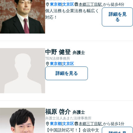
東京都
文京区
本郷三丁目駅
から徒歩4分
|
個人法務も企業法務も幅広く
詳細を見
対応！
る
中野 健登
弁護士
TEN法律事務所
東京都
文京区
|
詳細を見る
福原 啓介
弁護士
弁護士法人あまた法律事務所
東京都
文京区
本郷三丁目駅
から徒歩1分
|
【中国語対応可！】会说中文