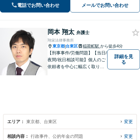
件、労働問題、インターネット問題、
電話でお問い合わせ
メールでお問い合わせ
訴訟・紛争案件などに多数対応。 皆様
のお悩みに寄り添い、最良の結果を追
求します。
岡本 翔太
弁護士
翔栄法律事務所
東京都
台東区
稲荷町駅
から徒歩4分
|
【刑事事件/労働問題】【当日/
詳細を見
夜間/祝日相談可能】個人のご
る
依頼者を中心に幅広く取り扱
ってきました。最善の解決方
法を一緒に考えさせて頂きま
す。
エリア
東京都、台東区
変更
相談内容
行政事件、公的年金の問題
変更