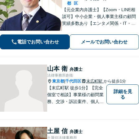
都
区
【元企業内弁護士】【Zoom・LINE相
談可】中小企業・個人事業主様の顧問
実績多数あり【エンタメ関係・IT・知
的財産権に精通】ネットの誹謗中傷／
著作権侵害などは早期相談を！信頼関
電話でお問い合わせ
メールでお問い合わせ
係を大切に、迅速かつ誠実に対応【初
回相談30分無料│柔軟な費用体系】
山本 衛
弁護士
法律事務所創衛
東京都
千代田区
末広町駅
から徒歩1分
|
【末広町駅 徒歩1分】【完全
詳細を見
個室で相談】事業様の顧問業
る
務、交渉・訴訟案件、個人の
方の案件など幅広い分野にて
法的サポートを行っていま
す。 お気軽にご相談くださ
い。
土屋 信
弁護士
土屋信法律事務所