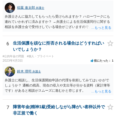
稲葉 進太郎
弁護士
弁護士さんに協力してもらったら受けられますか？ ハローワークにも
連れていかれずに済みますか？ →弁護士による生活保護同行に関する
相談を弁護士会で受付けしている場合がございますので、お近くの弁
護士会にお問い合わせください。
6
生活保護を頑なに拒否される場合はどうすればい
いでしょうか？
#公的年金の問題
#個人・プライベート
2023年4月3日
役にたった
1
鈴木 理司
弁護士
弁護士に相談し、生活保護開始申請の代理を依頼してみてはいかがで
しょうか？ 通帳の残高、現在の収入や支出等が分かる資料（家計簿等
です）があると相談がスムーズに進むかと存じます。
7
障害年金(精神1級)受給しながら障がい者枠以外で
非正規で働く