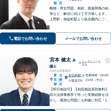
都
区
離婚・男女問題、相続、親族関係の紛
争など、解決に向けて尽力致します。
上野駅・御徒町駅より徒歩圏内にござ
います。
電話でお問い合わせ
メールでお問い合わせ
宮本 健太
弁
インタビューを
見る
護士
KBM法律事務所
東
台
末広町駅
か
営業時間：00:00~
京
東
|
23:55（平日）
ら徒歩2分
都
区
【即日相談可】【初回相談原則無料】
四大法律事務所で培った実務経験を活
かし、複雑な問題にも的確に対応！1日
以内のレスポンス！不動産・建築案