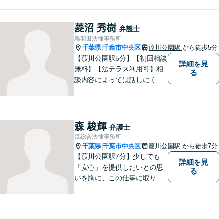
り扱っております。些細な問
題でも一人で抱え込まずにま
ずはご相談ください。問題の
菱沼 秀樹
弁護士
解決に向けて誠心誠意対応い
鳥羽田法律事務所
たします。【近隣駐車場あ
千葉県
千葉市中央区
葭川公園駅
から徒歩5分
|
り】
【葭川公園駅5分】【初回相談
詳細を見
無料】【法テラス利用可】相
る
談内容によっては話しにくい
こともあると思いますが、で
きるだけリラックスしてお話
いただけるように最善を尽く
します。誠実な対応と迅速な
森 駿輝
弁護士
事件解決を心がけておりま
森総合法律事務所
す。お困りの方はご相談くだ
千葉県
千葉市中央区
葭川公園駅
から徒歩7分
|
さい。
【葭川公園駅7分】少しでも
詳細を見
「安心」を提供したいとの思
る
いを胸に、この仕事に取り組
んでおります。インターネッ
ト／逮捕・刑事事件／交通事
故／男女問題／消費者被害な