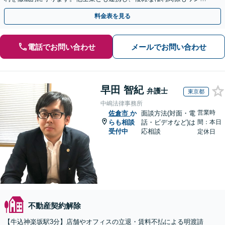
トップで解決。【弁護士直通・LINE相談可】
料金表を見る
電話でお問い合わせ
メールでお問い合わせ
早田 智紀
弁護士
東京都
中嶋法律事務所
営業時
佐倉市
か
面談方法(対面・電
らも相談
話・ビデオなど)は
間：本日
受付中
応相談
定休日
不動産契約解除
【牛込神楽坂駅3分】店舗やオフィスの立退・賃料不払による明渡請