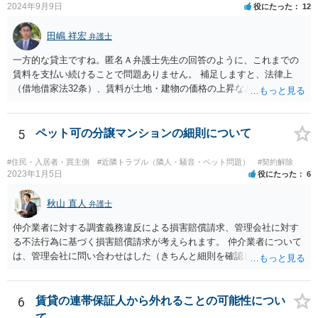
2024年9月9日
役にたった
12
田嶋 祥宏
弁護士
一方的な貸主ですね。匿名Ａ弁護士先生の回答のように、これまでの
賃料を支払い続けることで問題ありません。 補足しますと、法律上
（借地借家法32条）、賃料が土地・建物の価格の上昇などの経済事情
の変動や、近隣の同種建物の賃料と比較して「不相当となったとき」
は、「契約条件にかかわらず」、当事者は賃料の増減を請求できる、
とされています。 「不相当」かどうかは、貸主から、近隣相場の上昇
5
ペット可の分譲マンションの細則について
を示す同種賃貸物件の根拠資料などを提示してもらわないと判断でき
ませんよね。ご相談者様のケースでは、こうした資料が示されていな
#住民・入居者・買主側
#近隣トラブル（隣人・騒音・ペット問題）
#契約解除
いと思われることと、１０％が相当がどうかが分からないので、「不
2023年1月5日
役にたった
6
相当」という判断ができないから賃料増額には応じないという主張が
できます。 なお、賃貸借契約書には「家賃の変更は貸主・借主間の合
秋山 直人
弁護士
意の上で行う」という特約があるとのことですが、最高裁判例（S56.
仲介業者に対する調査義務違反による損害賠償請求、管理会社に対す
4.20）では、このような特約があっても協議を経ない増額請求も有効
る不法行為に基づく損害賠償請求が考えられます。 仲介業者について
とされているため（本当に賃料が不相当であれば特約に拘束されるの
は、管理会社に問い合わせはした（きちんと細則を確認しなかった管
は不合理だからという考え方です。「契約条件にかかわらず」とはそ
理会社が悪い）という反論が予想されます。 ご相談者様と管理会社と
ういう意味です。）、契約違反だから増額には応じないという理論で
の間には直接の契約関係がないので、管理会社からは、ご相談者様に
はなく、上記のとおり、「不相当」かどうかが判断できないから、と
対して義務を負っていないという反論が予想されます。 そのため、両
6
賃貸の連帯保証人から外れることの可能性につい
いう理論になると思います。 そして、法律上、増額協議が整わない場
方に請求してくのが良いのではと思います。 損害の範囲はなかなか難
合、増額を正当とする判決が確定するまでは相当な賃料（※現在の賃
て