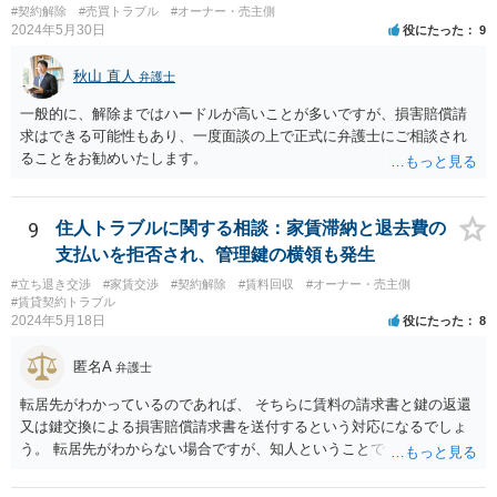
#契約解除
#売買トラブル
#オーナー・売主側
2024年5月30日
役にたった
9
秋山 直人
弁護士
一般的に、解除まではハードルが高いことが多いですが、損害賠償請
求はできる可能性もあり、一度面談の上で正式に弁護士にご相談され
ることをお勧めいたします。
9
住人トラブルに関する相談：家賃滞納と退去費の
支払いを拒否され、管理鍵の横領も発生
#立ち退き交渉
#家賃交渉
#契約解除
#賃料回収
#オーナー・売主側
#賃貸契約トラブル
2024年5月18日
役にたった
8
匿名A
弁護士
転居先がわかっているのであれば、 そちらに賃料の請求書と鍵の返還
又は鍵交換による損害賠償請求書を送付するという対応になるでしょ
う。 転居先がわからない場合ですが、知人ということで、連絡がつく
のであれば、そちらに連絡をしてという形ですが、知人間ということ
で、適切な対応が望めない場合は、債権回収を弁護士に依頼すること