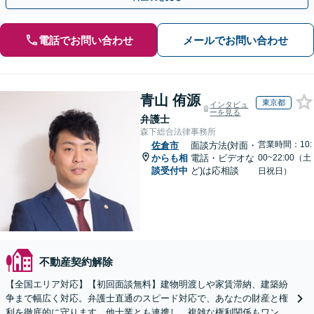
電話でお問い合わせ
メールでお問い合わせ
青山 侑源
東京都
インタビュ
ーを見る
弁護士
森下総合法律事務所
営業時間：10:
佐倉市
面談方法(対面・
からも相
電話・ビデオな
00~22:00（土
談受付中
ど)は応相談
日祝日）
不動産契約解除
【全国エリア対応】【初回面談無料】建物明渡しや家賃滞納、建築紛
争まで幅広く対応。弁護士直通のスピード対応で、あなたの財産と権
利を徹底的に守ります。他士業とも連携し、複雑な権利関係もワンス