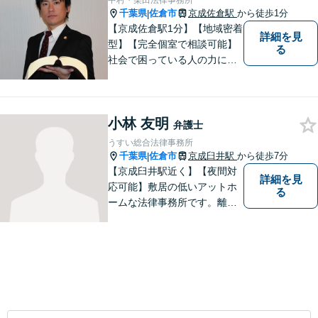
中村・柴田法律事務所
千葉県
佐倉市
京成佐倉駅
から徒歩1分
|
【京成佐倉駅1分】【地域密着
詳細を見
型】【完全個室で相談可能】
る
社会で困っている人の力にな
りたいと思い、弁護士を志し
ました。地元の皆様からはお
金に関するご相談の他、遺産
小林 友明
相続、離婚・男女問題、交通
弁護士
事故の案件を広く受け付けて
うすい総合法律事務所
います。 ぜひご相談くださ
千葉県
佐倉市
京成臼井駅
から徒歩7分
|
い。
【京成臼井駅近く】【夜間対
詳細を見
応可能】敷居の低いアットホ
る
ームな法律事務所です。離婚
問題／相続問題／交通事故／
刑事事件／企業法務など、幅
広い法律トラブルに対応。
【地域に根差し他弁護士】的
確なアドバイスやサポートで
ご相談者様のお役に立てるよ
う尽力します。