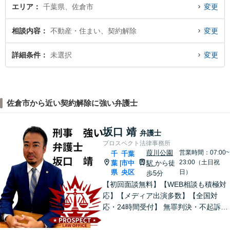
エリア
千葉県、佐倉市
変更
相談内容
不動産・住まい、契約解除
変更
詳細条件
未選択
変更
佐倉市から近い契約解除に強い弁護士
坂口 靖
弁護士
プロスペクト法律事務所
葭川公園
営業時間：07:00~
千
千葉
23:00（土日祝
葉
市中
駅
から徒
|
県
央区
日）
歩5分
【初回面談無料】【WEB相談も積極対
応】【メディア出演多数】【全国対
応・24時間受付】 無罪判決・不起訴多
数の“実力派”弁護士が直接対応！刑事弁
護に精通し、圧倒的な交渉力で最善の