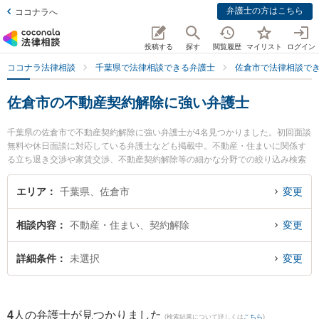
弁護士の方はこちら
ココナラへ
投稿する
探す
閲覧履歴
マイリスト
ログイン
ココナラ法律相談
千葉県で法律相談できる弁護士
佐倉市で法律相談で
佐倉市の不動産契約解除に強い弁護士
千葉県の佐倉市で不動産契約解除に強い弁護士が4名見つかりました。初回面談
無料や休日面談に対応している弁護士なども掲載中。不動産・住まいに関係す
る立ち退き交渉や家賃交渉、不動産契約解除等の細かな分野での絞り込み検索
もでき便利です。特に礒野史大法律事務所の礒野 史大弁護士やとげぬき法律事
務所の寺岡 拓也弁護士、中村・柴田法律事務所の柴田 亮太弁護士のプロフィー
エリア
千葉県、佐倉市
変更
ル情報や弁護士費用、強みなどが注目されています。『佐倉市で土日や夜間に
発生した不動産契約解除のトラブルを今すぐに弁護士に相談したい』『不動産
相談内容
不動産・住まい、契約解除
変更
契約解除のトラブル解決の実績豊富な近くの弁護士を検索したい』『初回相談
無料で不動産契約解除を法律相談できる佐倉市内の弁護士に相談予約したい』
などでお困りの相談者さんにおすすめです。
詳細条件
未選択
変更
4
人の弁護士が見つかりました
(検索結果について詳しくは
こちら
)