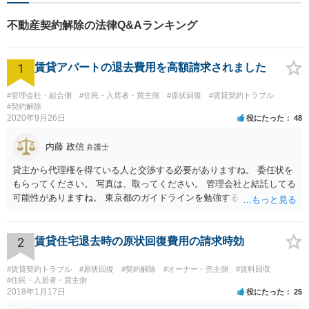
ど対応分野多数。お気軽にご
相談ください。
不動産契約解除の法律Q&Aランキング
1
賃貸アパートの退去費用を高額請求されました
#管理会社・組合側
#住民・入居者・買主側
#原状回復
#賃貸契約トラブル
#契約解除
2020年9月26日
役にたった
48
内藤 政信
弁護士
貸主から代理権を得ている人と交渉する必要がありますね。 委任状を
もらってください。 写真は、取ってください。 管理会社と結託してる
可能性がありますね。 東京都のガイドラインを勉強するといいでしょ
う。 払わずに、調停を申し立てるといいでしょう。
2
賃貸住宅退去時の原状回復費用の請求時効
#賃貸契約トラブル
#原状回復
#契約解除
#オーナー・売主側
#賃料回収
#住民・入居者・買主側
2018年1月17日
役にたった
25