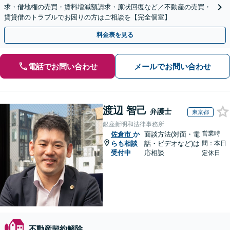
求・借地権の売買・賃料増減額請求・原状回復など／不動産の売買・
賃貸借のトラブルでお困りの方はご相談を【完全個室】
料金表を見る
電話でお問い合わせ
メールでお問い合わせ
渡辺 智己
弁護士
東京都
銀座新明和法律事務所
営業時
佐倉市
か
面談方法(対面・電
らも相談
話・ビデオなど)は
間：本日
受付中
応相談
定休日
不動産契約解除