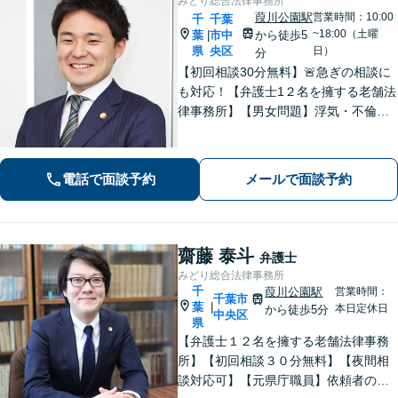
みどり総合法律事務所
葭川公園駅
営業時間：10:00
千
千葉
~18:00（土曜
葉
市中
から徒歩5
|
県
央区
日）
分
【初回相談30分無料】🚨急ぎの相談に
も対応！【弁護士1２名を擁する老舗法
律事務所】【男女問題】浮気・不倫の
慰謝料・親権問題などご相談ください
【借金問題】最適な債務整理をご提案
【債権回収】売掛金の回収はお任せ
電話で面談予約
メールで面談予約
【葭川公園駅5分／千葉中央駅10分】
齋藤 泰斗
弁護士
みどり総合法律事務所
千
葭川公園駅
営業時間：
千葉市
葉
|
本日定休日
から徒歩5分
中央区
県
【弁護士１２名を擁する老舗法律事務
所】【初回相談３０分無料】【夜間相
談対応可】【元県庁職員】依頼者の方