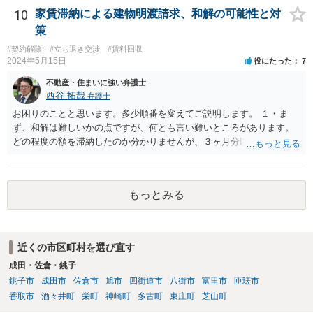
をご検討ください。
10
家賃滞納による建物明渡請求、和解の可能性と対
策
#契約解除
#立ち退き交渉
#賃料回収
2024年5月15日
役にたった
7
不動産・住まいに強い弁護士
西谷 拓哉
弁護士
お困りのことと思います。多少順番を変えてご説明します。 １・ま
ず、和解は難しいかの点ですが、何とも言い難いところがあります。
どの程度の額を滞納したのか分かりませんが、３ヶ月分以上滞納した
り、これまで繰り返し賃料滞納があったりすると、 信頼関係が破壊さ
れたと評価され、来月払えるからと言って、大家があなたとの賃貸借
契約が解約できることに変わりなくなってしまうからです。 そのよう
もっとみる
な場合、相手が、「もう出て行って欲しい」と考えていれば、引き続
き居住する前提での和解は難しい可能性があります。 ２・弁護士が事
件の見通しをたてるにも、賃料滞納状況で見立てが変わりますし、そ
もそも賃料滞納状況によってはご希望に沿える活動を保障できず、 依
近くの市区町村を選び直す
頼を受けられないかもしれないです。依頼を受けるにしても厳しめの
成田・佐倉・銚子
リスクを踏まえた上でのものとなる可能性があります。 定型的な事件
依頼となるかもわからず、着手金額もなんともいえないと思います。
銚子市
成田市
佐倉市
旭市
四街道市
八街市
富里市
匝瑳市
複数事務所にあたり、着手金額を確認されるとよいと思います。 ３・
香取市
酒々井町
栄町
神崎町
多古町
東庄町
芝山町
弁護士が依頼を受ければ代わりに裁判所とのやりとりを行うことが可