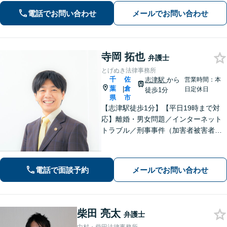
たい！」が私の信条。【京成臼井駅か
電話でお問い合わせ
メールでお問い合わせ
ら徒歩8分】【専用駐車場】
寺岡 拓也
弁護士
とげぬき法律事務所
千
佐
志津駅
から
営業時間：本
葉
倉
|
日定休日
徒歩1分
県
市
【志津駅徒歩1分】【平日19時まで対
応】離婚・男女問題／インターネット
トラブル／刑事事件（加害者被害者含
む）などの問題に対応しております。
親しみやすさが取り柄です。お気軽に
ご相談ください【zoom面談可】【全国
電話で面談予約
メールでお問い合わせ
相談対応】
柴田 亮太
弁護士