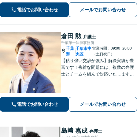
結果へ。粘り強く、鋭く、そして迅速
電話でお問い合わせ
メールでお問い合わせ
に。明朗な料金体系で安心サポート。
倉田 勲
弁護士
千葉第一法律事務所
千葉
千葉市中
営業時間：09:00~20:00
|
県
央区
（土日祝日）
【粘り強い交渉が強み】解決実績が豊
富です！複雑な問題には、複数の弁護
士とチームを組んで対応いたします。
【安心・分かりやすい料金体系】些細
なお悩みにも、丁寧に寄り添い、不安
を軽減します。まずはお気軽にご相談
ください。
電話でお問い合わせ
メールでお問い合わせ
島﨑 嘉成
弁護士