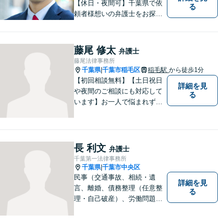
【休日・夜間可】千葉県で依
る
頼者様想いの弁護士をお探し
ならぜひご相談を！依頼者様
の経済面・精神面を大切に
し、幸福な生活を実現するた
藤尾 修太
弁護士
めに努力を惜しみません。債
藤尾法律事務所
務整理／刑事／企業法務／交
千葉県
千葉市稲毛区
稲毛駅
から徒歩1分
|
通事故など、あらゆる問題に
【初回相談無料】【土日祝日
詳細を見
対応可能◎
や夜間のご相談にも対応して
る
います】お一人で悩まれず、
まずはご相談下さい。
長 利文
弁護士
千葉第一法律事務所
千葉県
千葉市中央区
|
民事（交通事故、相続・遺
詳細を見
言、離婚、債務整理（任意整
る
理・自己破産）、労働問題
等）、刑事の幅広い分野を取