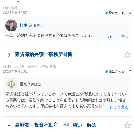
しいところですが、リフォーム工事をキャンセルしてキャンセル料が
料）を支払えば足りる、とされています。 もし、貸主が「現在の賃料
#契約解除
発生しているということですので、当該キャンセル料を請求すること
なら受け取らない」などと言った場合は、最寄りの法務局に現在の賃
2025年9月15日
役にたった
6
が考えられます。また、きちんと説明を受けていればそもそも売買契
料を供託してください。賃料を支払わないと契約が解除される可能性
約をしなかったとして、仲介手数料や登記費用も損害であるとして賠
がありますので、注意が必要です。
松本 治
弁護士
償請求することが考えられます。
一旦、滞納を完全に解消する必要はあるでしょう。
7
家賃滞納弁護士事務所封書
#住民・入居者・買主側
#契約解除
2024年8月10日
役にたった
7
匿名A
弁護士
家賃保証会社が入っているケースで弁護士が代理人として出てきてい
る事案では、居住を続けることを前提とした和解はもはや難しい場合
も多いと思います。保証会社を変えてより安い家賃の物件に転居する
など、方針を考えた方がよいかもしれません。
8
高齢者 投資不動産 押し買い 解除