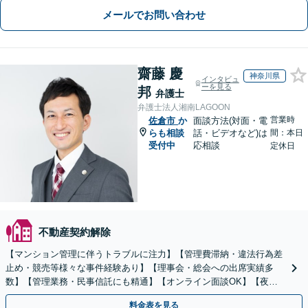
メールでお問い合わせ
齋藤 慶
神奈川県
インタビュ
ーを見る
邦
弁護士
弁護士法人湘南LAGOON
営業時
佐倉市
か
面談方法(対面・電
らも相談
話・ビデオなど)は
間：本日
受付中
応相談
定休日
不動産契約解除
【マンション管理に伴うトラブルに注力】【管理費滞納・違法行為差
止め・競売等様々な事件経験あり】【理事会・総会への出席実績多
数】【管理業務・民事信託にも精通】【オンライン面談OK】【夜
間・休日相談可】
料金表を見る