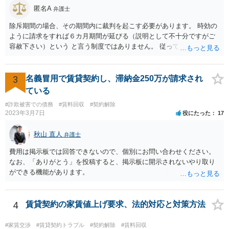
匿名A
弁護士
除斥期間の場合、その期間内に裁判を起こす必要があります。 時効の
ように請求をすれば６カ月期間が延びる（説明として不十分ですがご
容赦下さい）という と言う制度ではありません。 従って、理論上は１
年経過していますので、既に支払義務はありません。
3
名義冒用で賃貸契約し、滞納金250万が請求され
ている
#詐欺被害での債務
#賃料回収
#契約解除
2023年3月7日
役にたった
17
秋山 直人
弁護士
費用は掲示板では回答できないので、個別にお問い合わせください。
なお、「ありがとう」を投稿すると、掲示板に開示されないやり取り
ができる機能があります。
4
賃貸契約の家賃値上げ要求、法的対応と対策方法
#家賃交渉
#賃貸契約トラブル
#契約解除
#賃料回収