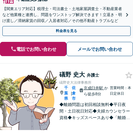
【関東エリア対応】税理士・司法書士・土地家屋調査士・不動産業者
など他業種と連携し、問題をワンストップ解決できます！立退き・明
け渡し／滞納家賃の回収／入居者対応／その他不動産トラブルなど
料金表を見る
電話でお問い合わせ
メールでお問い合わせ
礒野 史大
弁護士
礒野史大法律事務所
千
佐
京成臼井駅
か
営業時間：本
葉
倉
|
日定休日
ら徒歩8分
県
市
◆離婚問題は初回相談無料◆平日夜
間・土日祝日対応◆夫婦カウンセラー
資格◆キッズスペースあり◆「離婚・
相続問題」を重点的に扱う法律事務
所。「悩んで困っている人を笑顔にし