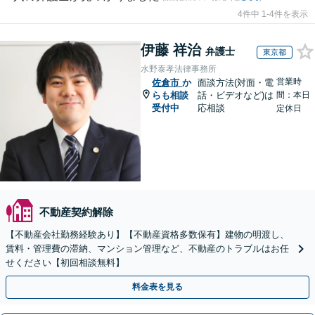
4件中 1-4件を表示
伊藤 祥治
弁護士
東京都
水野泰孝法律事務所
営業時
佐倉市
か
面談方法(対面・電
らも相談
話・ビデオなど)は
間：本日
受付中
応相談
定休日
不動産契約解除
【不動産会社勤務経験あり】【不動産資格多数保有】建物の明渡し、
賃料・管理費の滞納、マンション管理など、不動産のトラブルはお任
せください【初回相談無料】
料金表を見る