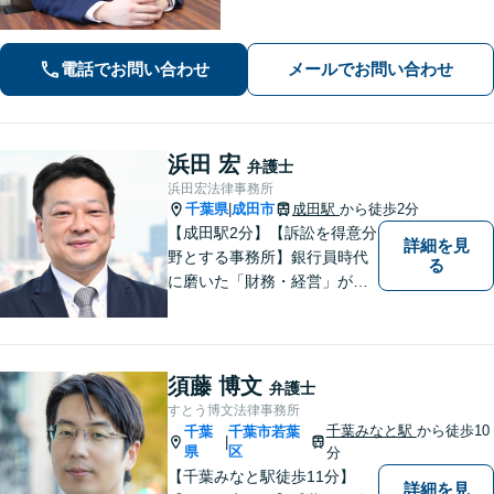
の一番身近な相談相手を目指していま
す。地域に信頼されている歴史のある
法律事務所です。
電話でお問い合わせ
メールでお問い合わせ
浜田 宏
弁護士
浜田宏法律事務所
千葉県
成田市
成田駅
から徒歩2分
|
【成田駅2分】【訴訟を得意分
詳細を見
野とする事務所】銀行員時代
る
に磨いた「財務・経営」が強
み。依頼者さまのもとに直接
足を運び、対面でお話を聞く
現場主義を大切に。相談しや
すいパートナーを目指してい
須藤 博文
弁護士
ます。【元裁判官の弁護士も
すとう博文法律事務所
在籍】企業法務を中心に、個
千葉みなと駅
から徒歩10
千葉
千葉市若葉
|
人案件にも対応
県
区
分
【千葉みなと駅徒歩11分】
詳細を見