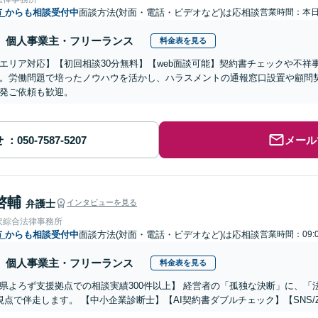
市
からも相談受付中
面談方法(対面・電話・ビデオなど)は応相談
営業時間：本
個人事業主・フリーランス
料金表を見る
エリア対応】【初回相談30分無料】【web面談可能】契約書チェックや不祥
。労働問題で培ったノウハウを活かし、ハラスメントの通報窓口設置や顧問
発ご依頼も歓迎。
せ
メール
啓輔
弁護士
インタビューを見る
沢綜合法律事務所
市
からも相談受付中
面談方法(対面・電話・ビデオなど)は応相談
営業時間：09:
個人事業主・フリーランス
料金表を見る
県よろず支援拠点での相談実績300件以上】 経営者の「孤独な決断」に、
視点で伴走します。 【中小企業診断士】【AI契約書ダブルチェック】【SNS/