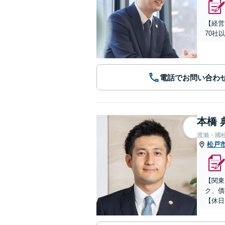
【経営
70社
電話でお問い合わ
本橋 
渡瀨・國
松戸
【関東
ク、債
【休日