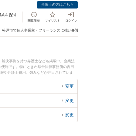
弁護士の方はこちら
&Aを探す
閲覧履歴
マイリスト
ログイン
松戸市で個人事業主・フリーランスに強い弁護士
、解決事例を持つ弁護士なども掲載中。企業法
き便利です。特にときわ綜合法律事務所の吉田
情報や弁護士費用、強みなどが注目されていま
ーランスのトラブル解決の実績豊富な近くの弁護
りの相談者さんにおすすめです。
変更
変更
変更