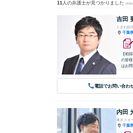
11
人の弁護士が見つかりました
(検索
吉田 
ときわ綜
千葉
【初回
の皆様
はお問
電話でお問い合わ
内田 
東京スタ
千葉