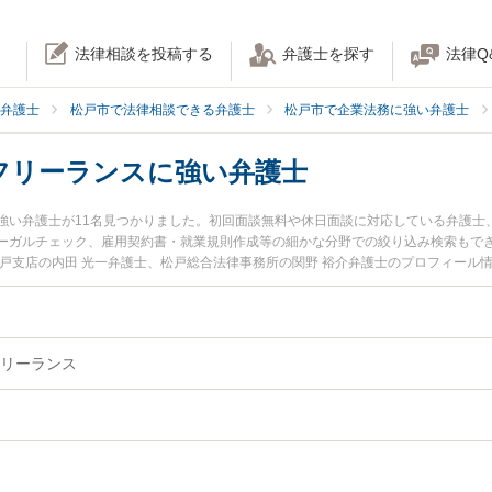
法律相談を投稿する
弁護士を探す
法律Q
弁護士
松戸市で法律相談できる弁護士
松戸市で企業法務に強い弁護士
フリーランスに強い弁護士
強い弁護士が11名見つかりました。初回面談無料や休日面談に対応している弁護士
ーガルチェック、雇用契約書・就業規則作成等の細かな分野での絞り込み検索もで
松戸支店の内田 光一弁護士、松戸総合法律事務所の関野 裕介弁護士のプロフィール
主・フリーランスのトラブルを今すぐに弁護士に相談したい』『個人事業主・フリ
・フリーランスを法律相談できる松戸市内の弁護士に相談予約したい』などでお困
リーランス