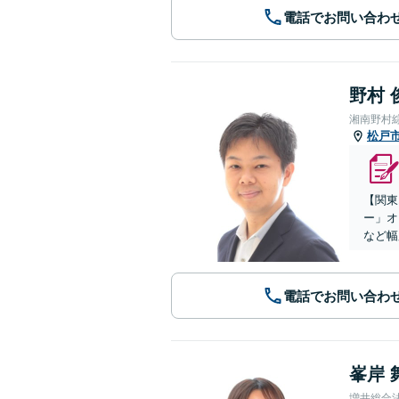
電話でお問い合わ
野村 
湘南野村
松戸
【関東
ー」オ
など幅
電話でお問い合わ
峯岸 
増井総合