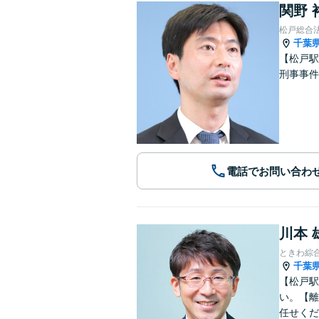
関野 
松戸総合
千葉
【松戸駅
刑事事件
電話でお問い合わ
川本 
ときわ綜
千葉
【松戸駅
い。【離
任せくだ