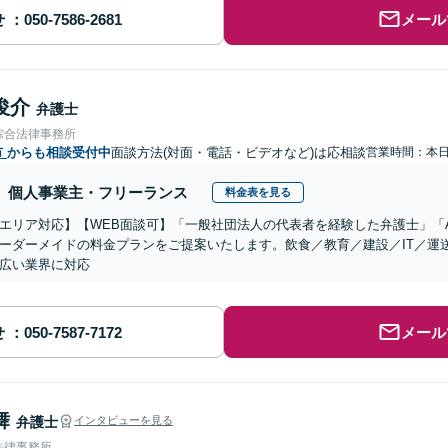
せ
メール
俊介
弁護士
綜合法律事務所
市
からも相談受付中
面談方法(対面・電話・ビデオなど)は応相談
営業時間：本
個人事業主・フリーランス
料金表を見る
エリア対応】【WEB面談可】「一般社団法人の代表者を経験した弁護士」「
ーダーメイドの料金プランをご提案いたします。飲食／教育／建設／IT／運
広い業界に対応
せ
メール
舞
弁護士
インタビューを見る
法律事務所