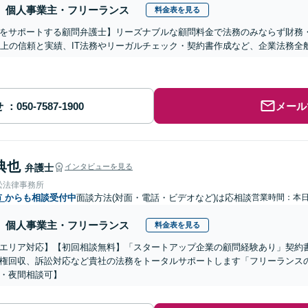
個人事業主・フリーランス
料金表を見る
をサポートする顧問弁護士】リーズナブルな顧問料金で法務のみならず財務
以上の信頼と実績、IT法務やリーガルチェック・契約書作成など、企業法務
せ
メール
典也
弁護士
インタビューを見る
松法律事務所
市
からも相談受付中
面談方法(対面・電話・ビデオなど)は応相談
営業時間：本
個人事業主・フリーランス
料金表を見る
エリア対応】【初回相談無料】「スタートアップ企業の顧問経験あり」契約
権回収、訴訟対応など貴社の法務をトータルサポートします「フリーランス
・夜間相談可】