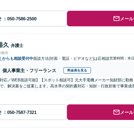
せ
メール
裕久
弁護士
事務所
市
からも相談受付中
面談方法(対面・電話・ビデオなど)は応相談
営業時間：本
個人事業主・フリーランス
料金表を見る
対応／WEB面談可能】【スポット相談可】元大手電機メーカー知財部に勤務
で、解決案をご提案します。高水準の契約書対応・知財・行政折衝で事業成
せ
メール