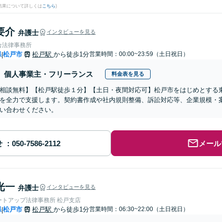
結果について詳しくは
こちら
)
要介
弁護士
インタビューを見る
合法律事務所
県
松戸市
松戸駅
から徒歩1分
営業時間：00:00~23:59（土日祝日）
|
個人事業主・フリーランス
料金表を見る
相談無料】【松戸駅徒歩１分】【土日・夜間対応可】松戸市をはじめとする
を全力で支援します。契約書作成や社内規則整備、訴訟対応等、企業規模・
い合わせください。
せ
メール
光一
弁護士
インタビューを見る
ートアップ法律事務所 松戸支店
県
松戸市
松戸駅
から徒歩1分
営業時間：06:30~22:00（土日祝日）
|