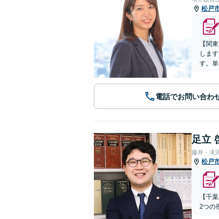
松戸
【関東
します
す。単
電話でお問い合わ
足立 
藤井・滝
松戸
【千葉
2つの