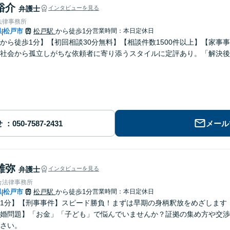
裕介
弁護士
インタビューを見る
法律事務所
県
松戸市
松戸駅
から徒歩1分
営業時間：本日定休日
|
から徒歩1分】【初回相談30分無料】【相談件数1500件以上】【家事
社会から孤立しがちな依頼者に寄り添うスタイルに定評あり。「解決後
せ
メール
雄弥
弁護士
インタビューを見る
合法律事務所
県
松戸市
松戸駅
から徒歩1分
営業時間：本日定休日
|
1分】【刑事事件】スピード勝負！まずは早期の身柄釈放をめざします
婚問題】「お金」「子ども」で悩んでいませんか？証拠の集め方や交渉
さい。