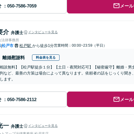
せ
メール
要介
弁護士
インタビューを見る
合法律事務所
県
松戸市
松戸駅
から徒歩1分
営業時間：00:00~23:59（平日）
|
離婚慰謝料
料金表を見る
相談無料】【松戸駅徒歩１分】【土日・夜間対応可】【秘密厳守】離婚・男
判など、最善の方策は場合によって異なります。依頼者の話をじっくり聞き
します。
せ
メール
光一
弁護士
インタビューを見る
ートアップ法律事務所 松戸支店