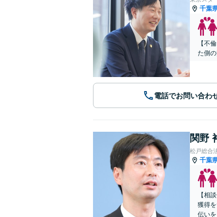
千葉
【不倫
た側の
電話でお問い合わ
関野 
松戸総合
千葉
【相談
獲得を
伝いを