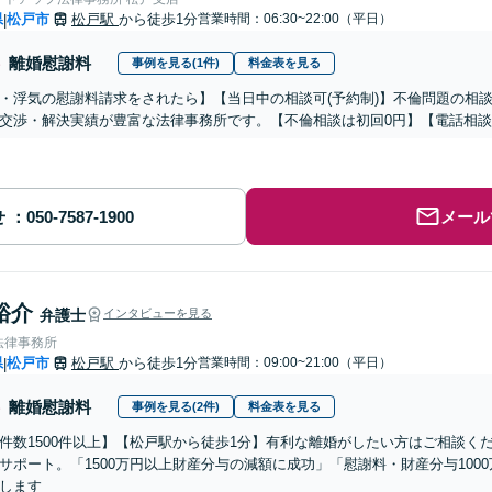
県
松戸市
松戸駅
から徒歩1分
営業時間：06:30~22:00（平日）
|
離婚慰謝料
事例を見る(1件)
料金表を見る
・浮気の慰謝料請求をされたら】【当日中の相談可(予約制)】不倫問題の相談
交渉・解決実績が豊富な法律事務所です。【不倫相談は初回0円】【電話相談
せ
メール
裕介
弁護士
インタビューを見る
法律事務所
県
松戸市
松戸駅
から徒歩1分
営業時間：09:00~21:00（平日）
|
離婚慰謝料
事例を見る(2件)
料金表を見る
件数1500件以上】【松戸駅から徒歩1分】有利な離婚がしたい方はご相談く
サポート。「1500万円以上財産分与の減額に成功」「慰謝料・財産分与100
します