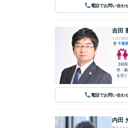
電話でお問い合わ
吉田 
ときわ綜
千葉
【初回
停・裁
を尽く
電話でお問い合わ
内田 
東京スタ