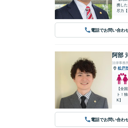
携した
尽力【
電話でお問い合わ
阿部 
法律事務所Le
松戸
【全国
ト！独
K】
電話でお問い合わ