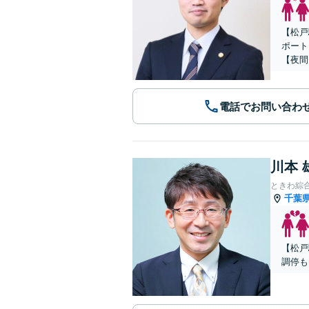
【松戸
ポート
【夜間
電話でお問い合わ
川本 
ときわ綜
千葉
【松戸
調停も