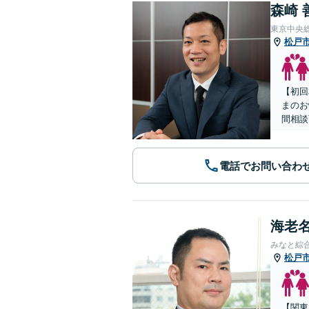
森崎 
東京中央
松戸
【初回
まのお
間相談
電話でお問い合わ
海老名
みなと綜
松戸
【関東