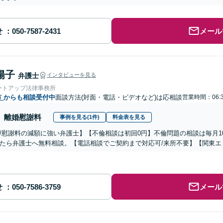
せ
メール
陽子
弁護士
インタビューを見る
ートアップ法律事務所
市
からも相談受付中
面談方法(対面・電話・ビデオなど)は応相談
営業時間：06:3
離婚慰謝料
事例を見る(1件)
料金表を見る
/慰謝料の減額に強い弁護士】【不倫相談は初回0円】不倫問題の相談は毎月1
たら弁護士へ無料相談。【電話相談でご契約まで対応可/来所不要】【関東エ
せ
メール