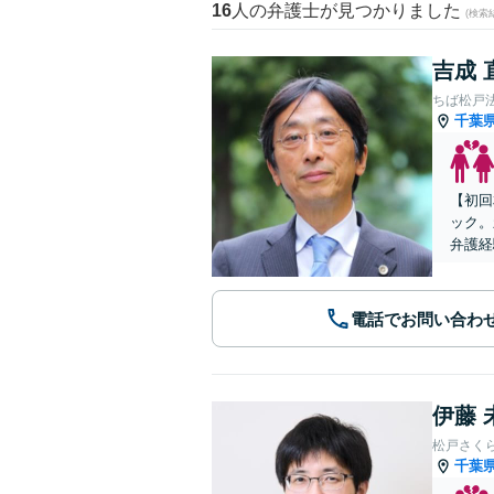
16
人の弁護士が見つかりました
(検索
吉成 
ちば松戸
千葉
【初回
ック。
弁護経
電話でお問い合わ
伊藤 
松戸さく
千葉