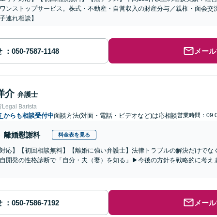
ワンストップサービス。株式・不動産・自営収入の財産分与／親権・面会交
子連れ相談】
せ
メール
洋介
弁護士
gal Barista
市
からも相談受付中
面談方法(対面・電話・ビデオなど)は応相談
営業時間：09:0
離婚慰謝料
料金表を見る
対応】【初回相談無料】【離婚に強い弁護士】法律トラブルの解決だけでな
自開発の性格診断で「自分・夫（妻）を知る」▶︎今後の方針を戦略的に考え
せ
メール