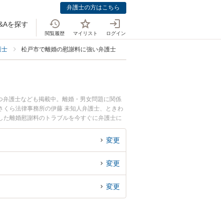
弁護士の方はこちら
&Aを探す
閲覧履歴
マイリスト
ログイン
護士
松戸市で離婚の慰謝料に強い弁護士
つ弁護士なども掲載中。離婚・男女問題に関係
さくら法律事務所の伊藤 未知人弁護士、ときわ
した離婚慰謝料のトラブルを今すぐに弁護士に
る松戸市内の弁護士に相談予約したい』などでお
変更
変更
変更