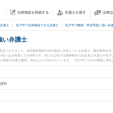
法律相談を投稿する
弁護士を探す
法律Q
弁護士
松戸市で法律相談できる弁護士
松戸市で離婚・男女問題に強い弁
強い弁護士
6名見つかりました。初回面談無料や休日面談に対応している弁護士、解決事例を持
の絞り込み検索もでき便利です。特にちば松戸法律事務所の吉成 直人弁護士や松戸
ール情報や弁護士費用、強みなどが注目されています。『松戸市で土日や夜間に発生
績豊富な近くの弁護士を検索したい』『初回相談無料で離婚慰謝料を法律相談でき
謝料