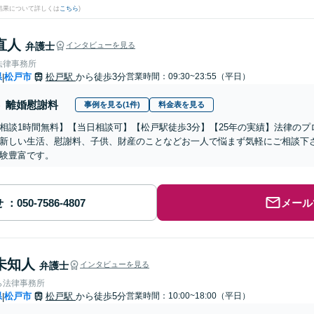
結果について詳しくは
こちら
)
直人
弁護士
インタビューを見る
法律事務所
県
松戸市
松戸駅
から徒歩3分
営業時間：09:30~23:55（平日）
|
離婚慰謝料
事例を見る(1件)
料金表を見る
相談1時間無料】【当日相談可】【松戸駅徒歩3分】【25年の実績】法律の
新しい生活、慰謝料、子供、財産のことなどお一人で悩まず気軽にご相談下
験豊富です。
せ
メール
未知人
弁護士
インタビューを見る
ら法律事務所
県
松戸市
松戸駅
から徒歩5分
営業時間：10:00~18:00（平日）
|