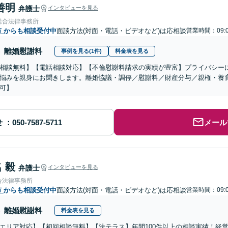
善明
弁護士
インタビューを見る
総合法律事務所
市
からも相談受付中
面談方法(対面・電話・ビデオなど)は応相談
営業時間：09:0
離婚慰謝料
事例を見る(1件)
料金表を見る
相談無料】【電話相談対応】【不倫慰謝料請求の実績が豊富】プライバシー
悩みを親身にお聞きします。離婚協議・調停／慰謝料／財産分与／親権・養
可】
せ
メール
 毅
弁護士
インタビューを見る
合法律事務所
市
からも相談受付中
面談方法(対面・電話・ビデオなど)は応相談
営業時間：09:0
離婚慰謝料
料金表を見る
エリア対応】【初回相談無料】【法テラス】年間100件以上の相談実績！経