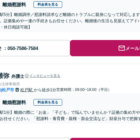
離婚慰謝料
料金表を見る
駅5分】離婚調停／慰謝料請求など離婚のトラブルに親身になって対応しま
。証拠集めや一連の手続きもお任せください。離婚後の生活も見据えてアド
・休日相談可能】
せ
メール
雄弥
弁護士
インタビューを見る
合法律事務所
県
松戸市
松戸駅
から徒歩1分
営業時間：09:00~18:00（平日）
|
離婚慰謝料
料金表を見る
駅1分】離婚の際に「お金」「子ども」で悩んでいませんか？証拠の集め方
お任せください。「慰謝料・養育費・親権・面会交流など」財産分与で把握