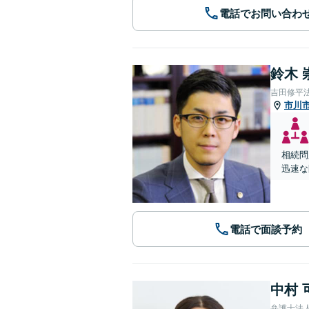
電話でお問い合わ
鈴木 
吉田修平
市川
相続問
迅速な
電話で面談予約
中村 
弁護士法