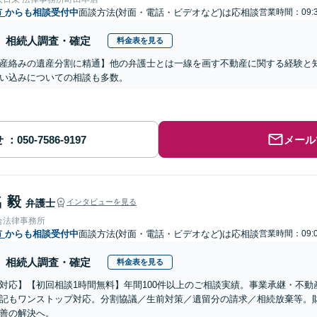
市
からも相談受付中
面談方法(対面・電話・ビデオなど)は応相談
営業時間：09:3
相続人調査・確定
料金表を見る
産絡みの遺産分割に精通】他の弁護士とは一線を画す不動産に関する経験と
い込みについての相談も多数。
せ
メール
 毅
弁護士
インタビューを見る
合法律事務所
市
からも相談受付中
面談方法(対面・電話・ビデオなど)は応相談
営業時間：09:0
相続人調査・確定
料金表を見る
対応】【初回相談1時間無料】年間100件以上のご相談実績。事業承継・不
記もワンストップ対応。分割協議／生前対策／遺留分の請求／相続放棄等。
善の解決へ。