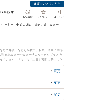
弁護士の方はこちら
&Aを探す
閲覧履歴
マイリスト
ログイン
市川市で相続人調査・確定に強い弁護士
例を持つ弁護士なども掲載中。相続・遺言に関係
田 真郷弁護士や弁護士法人リーガルプラス 市
されています。『市川市で土日や夜間に発生した
索したい』『初回相談無料で相続人調査・確定を
変更
変更
変更