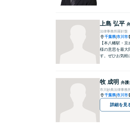
上島 弘平
法律事務所羅針盤
千葉県
市川市
|
【本八幡駅・京
様の意思を最大
す。ぜひお気軽
牧 成明
弁護
市川妙典法律事務
千葉県
市川市
|
詳細を見