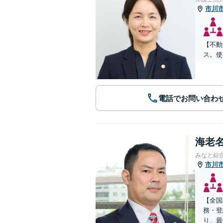
市川
【不動
ス。使
電話でお問い合わ
海老名
みなと綜
市川
【全国
務・登
り、最