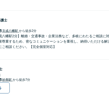
弁護士
京成八幡駅
から徒歩2分
成八幡駅2分】離婚・交通事故・企業法務など、多岐にわたるご相談に
限尊重するため、密なコミュニケーションを重視し、納得いただける解
にご相談ください。【完全個室対応】
士
所
妙典駅
から徒歩7分
る