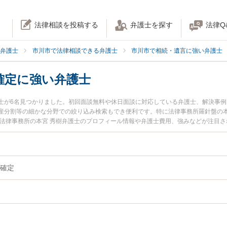
法律相談を投稿する
弁護士を探す
法律Q
弁護士
市川市で法律相談できる弁護士
市川市で相続・遺言に強い弁護士
確定に強い弁護士
士が6名見つかりました。初回面談無料や休日面談に対応している弁護士、解決事
産分割等の細かな分野での絞り込み検索もでき便利です。特に法律事務所羅針盤の本
合法律事務所の本宮 秀樹弁護士のプロフィール情報や弁護士費用、強みなどが注目
に相談したい』『相続人調査・確定のトラブル解決の実績豊富な近くの弁護士を検
たい』などでお困りの相談者さんにおすすめです。
確定