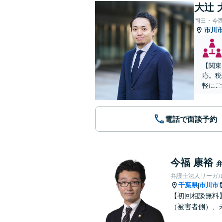
大辻 
岡田・今
市川
【関東
応。税
軽にご
電話で面談予約
今福 康裕
弁護士法人リーガル
千葉県
市川市
|
【初回相談無料
（被害者側）、