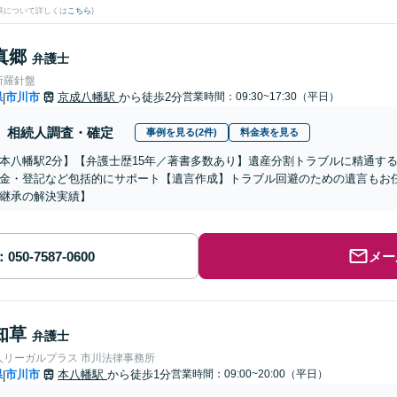
果について詳しくは
こちら
)
真郷
弁護士
所羅針盤
県
市川市
京成八幡駅
から徒歩2分
営業時間：09:30~17:30（平日）
|
相続人調査・確定
事例を見る(2件)
料金表を見る
本八幡駅2分】【弁護士歴15年／著書多数あり】遺産分割トラブルに精通す
金・登記など包括的にサポート【遺言作成】トラブル回避のための遺言もお
継承の解決実績】
メー
知草
弁護士
人リーガルプラス 市川法律事務所
県
市川市
本八幡駅
から徒歩1分
営業時間：09:00~20:00（平日）
|