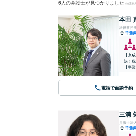
6
人の弁護士が見つかりました
(検索結
本田 
法律事務
千葉
【京成
決！税
【事業
電話で面談予約
三浦 
弁護士法
千葉