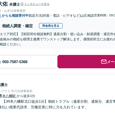
大佑
弁護士
インタビューを見る
西・山本法律事務所
市
からも相談受付中
面談方法(対面・電話・ビデオなど)は応相談
営業時間：09:0
相続人調査・確定
料金表を見る
エリア対応】【初回30分相談無料】遺産分割・使い込み・財産調査・遺言作
金絡みの相続も税理士連携でワンストップ解決します。感情的対立にお疲れ
相談ください。
メー
弁護士
プラス 市川法律事務所
本八幡駅
から徒歩1分
】【JR本八幡駅北口徒歩1分】相続トラブル（遺産分割、遺留分、遺言
未払い残業代請求、労働災害に特に力を入れています。