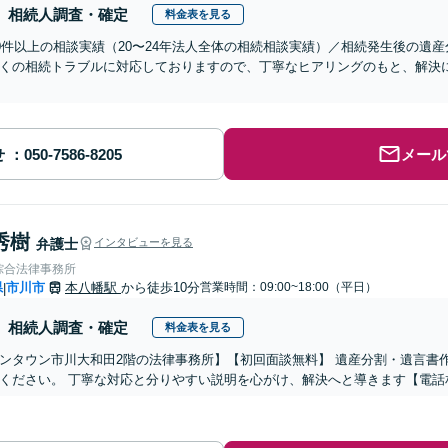
相続人調査・確定
料金表を見る
00件以上の相談実績（20〜24年法人全体の相続相談実績）／相続発生後の遺
くの相続トラブルに対応しておりますので、丁寧なヒアリングのもと、解決
せ
メール
秀樹
弁護士
インタビューを見る
綜合法律事務所
県
市川市
本八幡駅
から徒歩10分
営業時間：09:00~18:00（平日）
|
相続人調査・確定
料金表を見る
ンタウン市川大和田2階の法律事務所】【初回面談無料】 遺産分割・遺言書
ください。 丁寧な対応と分りやすい説明を心がけ、解決へと導きます【電話