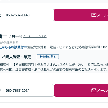
せ
メール
新一
弁護士
インタビューを見る
総合法律事務所
市
からも相談受付中
面談方法(対面・電話・ビデオなど)は応相談
営業時間：10:0
相続人調査・確定
料金表を見る
相談可】【初回相談無料】依頼者さまのお気持ちに寄り添い、希望に沿った
携も可能。遺言書作成・成年後見などの生前の相続対策のご相談も承ります
せ
メール