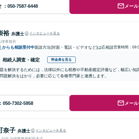
せ
メール
崇裕
弁護士
インタビューを見る
法律事務所
市
からも相談受付中
面談方法(対面・電話・ビデオなど)は応相談
営業時間：09:0
相続人調査・確定
料金表を見る
題を解決するためには，法律以外にも税務や不動産鑑定評価など，幅広い知
問題解決をはかり，必要に応じて各種専門家と連携します。
メール
可奈子
弁護士
インタビューを見る
人日栄 法律事務所町田本店