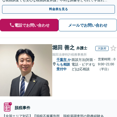
な税務調査でも安心な税務調査弁護」不利な調書をとられて手遅れに
なる前にご相談を
料金表を見る
電話でお問い合わせ
メールでお問い合わせ
堀田 善之
弁護士
大阪府
堀田法律特許税務事務所
営業時間：0
千葉市
か
面談方法(対面・
らも相談
電話・ビデオな
9:00~21:00
受付中
ど)は応相談
（平日）
脱税事件
【全国エリア対応】【国税不服審判所、国税局調査部の勤務経験あ