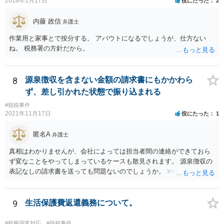
2018年1月17日
役にたった
2
内藤 政信
弁護士
作業用と家事とで按分する。 アバウトになるでしょうが、仕方ない
ね。 税務署の方針だから。
8
源泉徴収を含まない金額の請求書にもかかわら
ず、差し引かれた状態で振り込まれる
#脱税事件
2021年11月17日
役にたった
1
匿名A
弁護士
真相はわかりませんが、会社によっては担当者間の連絡ができておら
ず変なことをやってしまっているケースも散見されます。 源泉徴収の
表記なしの請求書を送っても問題ないのでしょうか。 >>違法というこ
とはありませんので問題はありません。確定申告をされる際に、請求
書の金額や記載と振込額がズレているのでややこしい瞬間は生じるよ
うに思いますが、間違えず記帳できるのであれば同じく問題はありま
9
生活保護費返還義務について。
せん。 相手方との関係性にもよりますが、一度相手方の担当者や上司
にしっかりと確認してみても良いかもしれません。
#税務調査対応
#脱税事件