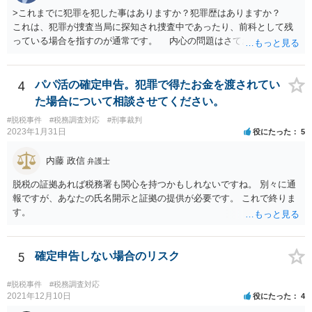
>これまでに犯罪を犯した事はありますか？犯罪歴はありますか？
これは、犯罪が捜査当局に探知され捜査中であったり、前科として残
っている場合を指すのが通常です。 内心の問題はさておき、ご質問
の状況であれば「いいえ」と回答するのがセオリーかと思います。
4
パパ活の確定申告。犯罪で得たお金を渡されてい
た場合について相談させてください。
#脱税事件
#税務調査対応
#刑事裁判
2023年1月31日
役にたった
5
内藤 政信
弁護士
脱税の証拠あれば税務署も関心を持つかもしれないですね。 別々に通
報ですが、あなたの氏名開示と証拠の提供が必要です。 これで終りま
す。
5
確定申告しない場合のリスク
#脱税事件
#税務調査対応
2021年12月10日
役にたった
4