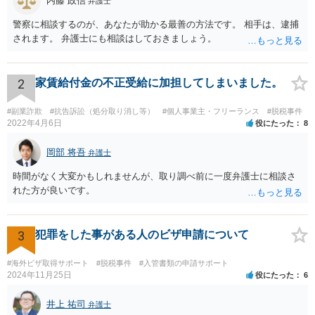
内藤 政信
弁護士
警察に相談するのが、あなたが助かる最善の方法です。 相手は、逮捕
されます。 弁護士にも相談はしておきましょう。
2
家賃給付金の不正受給に加担してしまいました。
#副業詐欺
#抗告訴訟（処分取り消し等）
#個人事業主・フリーランス
#脱税事件
2022年4月6日
役にたった
8
岡部 将吾
弁護士
時間がなく大変かもしれませんが、取り調べ前に一度弁護士に相談さ
れた方が良いです。
3
犯罪をした事がある人のビザ申請について
#海外ビザ取得サポート
#脱税事件
#入管書類の申請サポート
2024年11月25日
役にたった
6
井上 祐司
弁護士