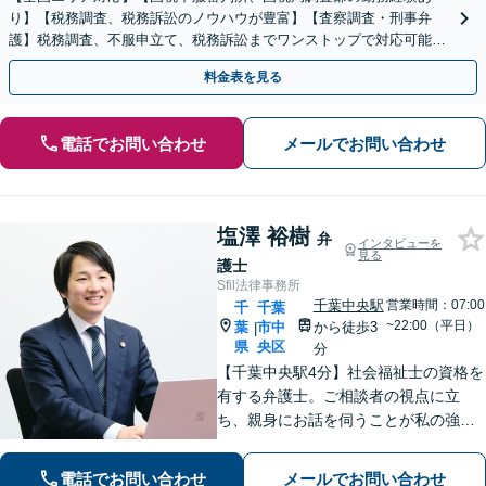
り】【税務調査、税務訴訟のノウハウが豊富】【査察調査・刑事弁
護】税務調査、不服申立て、税務訴訟までワンストップで対応可能！
事業承継にも対応【休日・夜間相談可】
料金表を見る
電話でお問い合わせ
メールでお問い合わせ
塩澤 裕樹
弁
インタビューを
見る
護士
Sfil法律事務所
千葉中央駅
営業時間：07:00
千
千葉
~22:00（平日）
葉
市中
から徒歩3
|
県
央区
分
【千葉中央駅4分】社会福祉士の資格を
有する弁護士。ご相談者の視点に立
ち、親身にお話を伺うことが私の強み
です。「こんなことを相談してよいの
だろうか」と迷われている方でも、ま
電話でお問い合わせ
メールでお問い合わせ