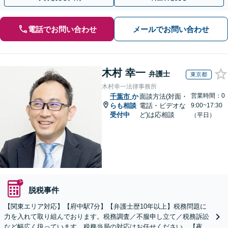
電話でお問い合わせ
メールでお問い合わせ
木村 幸一
弁護士
東京都
木村幸一法律事務所
営業時間：0
千葉市
か
面談方法(対面・
らも相談
電話・ビデオな
9:00~17:30
受付中
ど)は応相談
（平日）
脱税事件
【関東エリア対応】【府中駅7分】【弁護士歴10年以上】税務問題に
力を入れて取り組んでおります。税務調査／不服申し立て／税務訴訟
など幅広く扱っています。税務当局の対応はお任せください。【夜