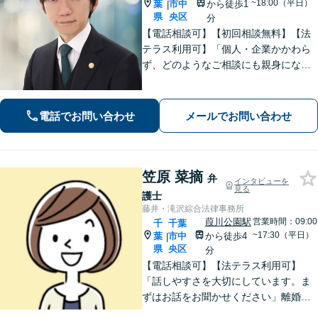
~18:00（平日）
葉
市中
から徒歩1
|
県
央区
分
【電話相談可】【初回相談無料】【法
テラス利用可】「個人・企業かかわら
ず、どのようなご相談にも親身になっ
て対応します」企業法務／交通事故／
離婚問題／借金問題／刑事事件など、
幅広くサポート。【夜間・休日面談
電話でお問い合わせ
メールでお問い合わせ
可】【完全個室】【本千葉駅徒歩３
分】
笠原 菜摘
弁
インタビューを
見る
護士
藤井・滝沢綜合法律事務所
葭川公園駅
営業時間：09:00
千
千葉
~17:30（平日）
葉
市中
から徒歩4
|
県
央区
分
【電話相談可】【法テラス利用可】
「話しやすさを大切にしています。ま
ずはお話をお聞かせください」離婚男
女問題／労働問題／借金問題／刑事事