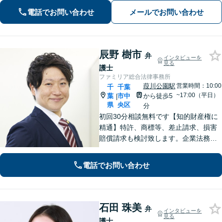
件／相続紛争など、幅広いご相談に対
電話でお問い合わせ
メールでお問い合わせ
応が可能です。【夜間・休日面談可】
【葭川公園駅5分】
辰野 樹市
弁
インタビューを
見る
護士
ファミリア総合法律事務所
葭川公園駅
営業時間：10:00
千
千葉
~17:00（平日）
葉
市中
から徒歩5
|
県
央区
分
初回30分相談無料です【知的財産権に
精通】特許、商標等、差止請求、損害
賠償請求も検討致します。企業法務・
顧問契約・刑事事件・離婚・相続・不
動産など分野の区別なく、複雑・特殊
電話でお問い合わせ
な事案でも全力で対応します。千葉県
内に限らず、関東エリア内であれば出
張可
石田 珠美
弁
インタビューを
見る
護士