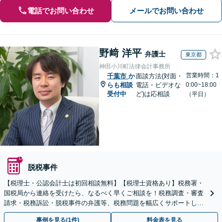
電話でお問い合わせ
メールでお問い合わせ
野﨑 洋平
弁護士
東京都
神田小川町法律会計事務所
営業時間：1
千葉市
か
面談方法(対面・
らも相談
電話・ビデオな
0:00~18:00
受付中
ど)は応相談
（平日）
脱税事件
【税理士・公認会計士は初回相談無料】【税理士資格あり】税務署・
国税局から連絡を受けたら、なるべく早くご相談を！税務調査・審査
請求・税務訴訟・脱税事件の弁護等、税務問題を幅広くサポートしま
す【電話受付：平日10時～21時】【税務調査に注力】
事例を見る(1件)
料金表を見る