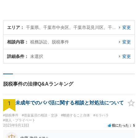
据えた支えを大切にしていま
す。あなたの気持ちにしっか
り寄り添います。【休日・夜
間面談可】
エリア
千葉県、千葉市中央区、千葉市花見川区、千葉市稲毛区、千葉市若葉区、千葉市緑区、千葉市美浜区
変更
相談内容
税務訴訟、脱税事件
変更
詳細条件
未選択
変更
脱税事件の法律Q&Aランキング
1
未成年でのパパ活に関する相談と対処法について
#脱税事件
#借金返済の相談・交渉
#離婚すること自体
#モラハラ
#個人・プライベート
2023年9月13日
役にたった
5