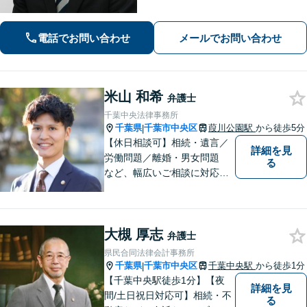
て尽力します【相続・遺言】遺産分割
協議や調停など対応【不動産・住ま
い】オーナーの方からの案件を解決し
電話でお問い合わせ
メールでお問い合わせ
た実績多数【初回相談無料】
米山 和希
弁護士
千葉中央法律事務所
千葉県
千葉市中央区
葭川公園駅
から徒歩5分
|
【休日相談可】相続・遺言／
詳細を見
労働問題／離婚・男女問題
る
など、幅広いご相談に対応。
依頼者さまに丁寧に寄り添
い、納得できる解決を目指し
ます【複数弁護士在籍】複雑
大槻 厚志
な内容の紛争も、事務所一丸
弁護士
となり解決までサポート【葭
県民合同法律会計事務所
川公園駅5分】
千葉県
千葉市中央区
千葉中央駅
から徒歩1分
|
【千葉中央駅徒歩1分】【夜
詳細を見
間/土日祝日対応可】相続・不
る