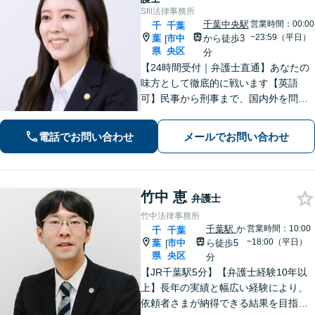
Sfil法律事務所
千葉中央駅
営業時間：00:00
千
千葉
~23:59（平日）
葉
市中
から徒歩3
|
県
央区
分
【24時間受付｜弁護士直通】あなたの
味方として徹底的に戦います【英語
可】民事から刑事まで、国内外を問わ
ず幅広くサポート【IT講師経験／デジ
タル証拠・資産対応】ソーシャルワー
電話でお問い合わせ
メールでお問い合わせ
カー兼司法書士と連携【法テラス・WE
B面談可】【都内面談可】
竹中 恵
弁護士
竹中法律事務所
千葉駅
か
営業時間：10:00
千
千葉
~18:00（平日）
葉
市中
ら徒歩5
|
県
央区
分
【JR千葉駅5分】【弁護士経験10年以
上】長年の実績と幅広い経験により、
依頼者さまが納得できる結果を目指し