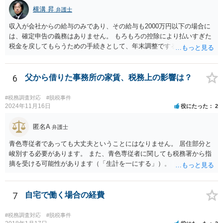
横溝 昇
弁護士
収入が会社からの給与のみであり、その給与も2000万円以下の場合に
は、確定申告の義務はありません。 もろもろの控除により払いすぎた
税金を戻してもらうための手続きとして、年末調整でするのか、確定
申告でするのか、ということになります。 そうではなく、確定申告を
する義務がある場合で確定申告をしなかった場合には、税務署の調査
等があり、本来払うべき税金にプラスして加算税の処分を科される場
6
父から借りた事務所の家賃、税務上の影響は？
合もあります。 高額なものでもない限り単なる無申告だけでは直ちに
逮捕されないとは思います。
#税務調査対応
#脱税事件
2024年11月16日
役にたった
2
匿名A
弁護士
青色専従者であっても大丈夫ということにはなりません。 居住部分と
峻別する必要があります。 また、青色専従者に関しても税務署から指
摘を受ける可能性があります（「生計を一にする」）。
7
自宅で働く場合の経費
#税務調査対応
#脱税事件