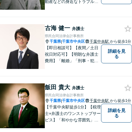
動産などの身近なトラブルに
ついて、依頼者の方のお悩み
を解決して、笑顔を取り戻し
て頂けるよう、最善の策を考
古海 健一
え全力で実行します。まずは
弁護士
ご相談ください。
県民合同法律会計事務所
千葉県
千葉市中央区
千葉中央駅
から徒歩1分
|
【即日相談可】【夜間／土日
詳細を見
祝日対応可】【明朗な弁護士
る
費用】「離婚」「刑事・犯罪
弁護」「労働」「交通事故」
「借金問題」に注力しており
ます。民事・家事・刑事を扱
飯田 貴大
う弁護士です。弁護士と税理
弁護士
士が様々な専門家と連携して
県民合同法律会計事務所
ワンストップで問題解決しま
千葉県
千葉市中央区
千葉中央駅
から徒歩1分
|
す。
【千葉中央駅徒歩1分】【税理
詳細を見
士×弁護士のワンストップサー
る
ビス】「和やかな雰囲気」と
「的確な解決」を大切に、