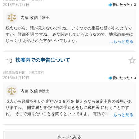
2018年8月27日
役にたった
3
内藤 政信
弁護士
残念ながら、話が見えないですね。 いくつかの重要な話があるようで
すが、詳細不明 ですね。 みな関連しているようなので、地元の先生に
じっくり お話された方がいいでしょう。
10
扶養内での申告について
#税務調査対応
#脱税事件
2018年1月12日
役にたった
3
内藤 政信
弁護士
収入から経費を引いた所得が３８万を 越えるなら確定申告の義務があ
りますね。 開業届と青色申告の手続きをしに税務署 に行くことです
ね。 そこで知りたいことを聞くといいですよ。 電話で相談にいくこと
を伝えてからいくと いいでしょう。
もっとみる