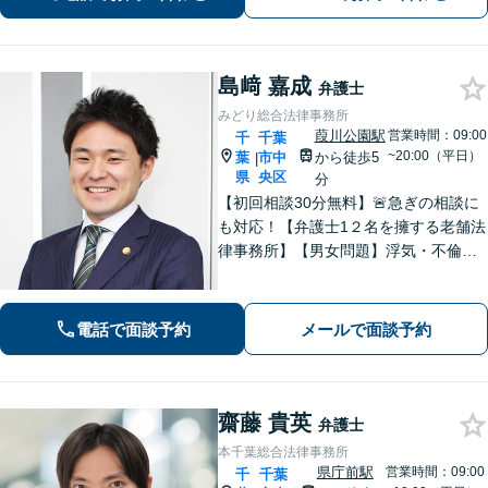
ずはお気軽にご相談ください【休日・
夜間面談｜WEB面談可】
島﨑 嘉成
弁護士
みどり総合法律事務所
葭川公園駅
営業時間：09:00
千
千葉
~20:00（平日）
葉
市中
から徒歩5
|
県
央区
分
【初回相談30分無料】🚨急ぎの相談に
も対応！【弁護士1２名を擁する老舗法
律事務所】【男女問題】浮気・不倫の
慰謝料・親権問題などご相談ください
【借金問題】最適な債務整理をご提案
【債権回収】売掛金の回収はお任せ
電話で面談予約
メールで面談予約
【葭川公園駅5分／千葉中央駅10分】
齋藤 貴英
弁護士
本千葉総合法律事務所
県庁前駅
営業時間：09:00
千
千葉