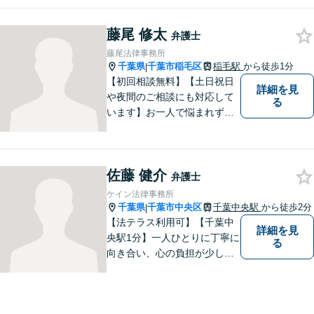
日々依頼者様のため尽力して
おります。何かお困りごとが
藤尾 修太
ありましたら、お気軽にご相
弁護士
談ください。【完全個室対
藤尾法律事務所
応】
千葉県
千葉市稲毛区
稲毛駅
から徒歩1分
|
【初回相談無料】【土日祝日
詳細を見
や夜間のご相談にも対応して
る
います】お一人で悩まれず、
まずはご相談下さい。
佐藤 健介
弁護士
ケイン法律事務所
千葉県
千葉市中央区
千葉中央駅
から徒歩2分
|
【法テラス利用可】【千葉中
詳細を見
央駅1分】一人ひとりに丁寧に
る
向き合い、心の負担が少しで
も軽くなるようサポートいた
します。問題の背景にも目を
向け、その先の暮らしまで見