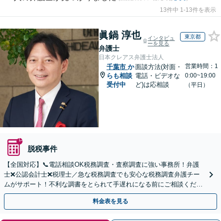
13件中 1-13件を表示
眞鍋 淳也
東京都
インタビュ
ーを見る
弁護士
日本クレアス弁護士法人
営業時間：1
千葉市
か
面談方法(対面・
らも相談
電話・ビデオな
0:00~19:00
受付中
ど)は応相談
（平日）
脱税事件
【全国対応】📞電話相談OK税務調査・査察調査に強い事務所！弁護
士❌公認会計士❌税理士／急な税務調査でも安心な税務調査弁護チー
ムがサポート！不利な調書をとられて手遅れになる前にご相談くださ
い。
料金表を見る