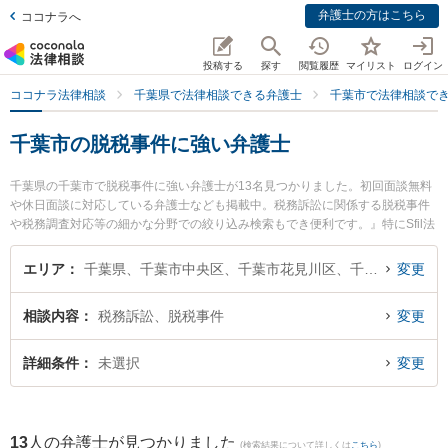
弁護士の方はこちら
ココナラへ
投稿する
探す
閲覧履歴
マイリスト
ログイン
ココナラ法律相談
千葉県で法律相談できる弁護士
千葉市で法律相談で
千葉市の脱税事件に強い弁護士
千葉県の千葉市で脱税事件に強い弁護士が13名見つかりました。初回面談無料
や休日面談に対応している弁護士なども掲載中。税務訴訟に関係する脱税事件
や税務調査対応等の細かな分野での絞り込み検索もでき便利です。』特にSfil法
律事務所の塩澤 裕樹弁護士やみどり総合法律事務所の島﨑 嘉成弁護士、本千葉
総合法律事務所の齋藤 貴英弁護士のプロフィール情報や弁護士費用、強みなど
エリア
千葉県、千葉市中央区、千葉市花見川区、千葉市稲毛区、千葉市若葉区、千葉市緑区、千葉市美浜区
変更
が注目されています。『千葉市で土日や夜間に発生した脱税事件のトラブルを
今すぐに弁護士に相談したい』『脱税事件のトラブル解決の実績豊富な近くの
相談内容
税務訴訟、脱税事件
変更
弁護士を検索したい』『初回相談無料で脱税事件を法律相談できる千葉市内の
弁護士に相談予約したい』などでお困りの相談者さんにおすすめです。
詳細条件
未選択
変更
13
人の弁護士が見つかりました
(検索結果について詳しくは
こちら
)