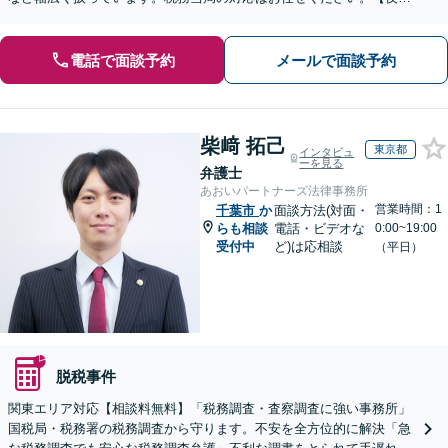
間・休日の対応可能】【オンライン面談可能】
電話で面談予約
メールで面談予約
柴﨑 拓己
東京都
インタビュ
ーを見る
弁護士
あおいパートナーズ法律事務所
営業時間：1
千葉市
か
面談方法(対面・
らも相談
電話・ビデオな
0:00~19:00
受付中
ど)は応相談
（平日）
脱税事件
関東エリア対応【相談料無料】「税務調査・査察調査に強い事務所」
国税局・税務署の税務調査から守ります。不安を全方位的に解決「急