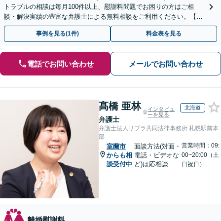
トラブルの相談は毎月100件以上、慰謝料問題でお困りの方はご相
談・解決実績の豊富な弁護士による無料相談をご利用ください。【初
回相談０円(電話)】【全国対応】
事例を見る(1件)
料金表を見る
電話でお問い合わせ
メールでお問い合わせ
髙橋 亜林
北海道
インタビュ
ーを見る
弁護士
弁護士法人リブラ共同法律事務所 札幌駅前本
部
営業時間：09:
室蘭市
面談方法(対面・
からも相
電話・ビデオな
00~20:00（土
談受付中
ど)は応相談
日祝日）
離婚慰謝料