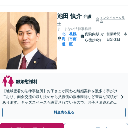
池田 慎介
弁護
インタビューを見
る
士
まこまない法律事務所
北
札幌
真駒内駅
か
営業時間：本
海
市南
|
日定休日
ら徒歩4分
道
区
離婚慰謝料
【地域密着の法律事務所】お子さまが関わる離婚案件を数多く手がけ
ており、面会交流の取り決めから父親側の親権獲得など豊富な実績が
あります。キッズスペースも設置されているので、お子さま連れの方
も安心してご相談にいらしてください【WEB面談対応】
料金表を見る