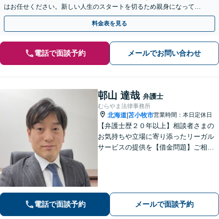
はお任せください。新しい人生のスタートを切るため親身になって対
応します。【夜間・休日対応可能】【弁護士歴13年以上】
料金表を見る
電話で面談予約
メールでお問い合わせ
邨山 達哉
弁護士
むらやま法律事務所
北海道
苫小牧市
営業時間：本日定休日
|
【弁護士歴２０年以上】相談者さまの
お気持ちや立場に寄り添ったリーガル
サービスの提供を【借金問題】ご相談
は何度でも無料！あなたとご家族、5年
先を見据えた解決策をご提案します
【相続問題】複雑な不動産相続も他士
業連携で円滑対応！【分割払いOK】
電話で面談予約
メールで面談予約