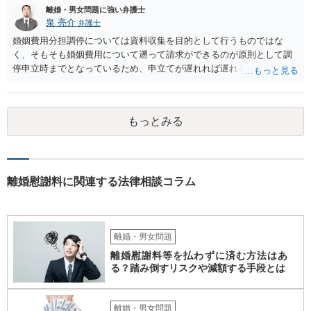
離婚・男女問題に強い弁護士
泉 亮介
弁護士
婚姻費用分担調停については資料収集を目的として行うものではな
く、そもそも婚姻費用について遡って請求ができるのが原則として調
停申立時までとなっているため、申立てが遅れれば遅れるほど、遡れ
る期間に差が出てしまうのを防ぐためです。 また、離婚調停と違い、
婚姻費用については調停で話がまとまらなかった場合に審判で裁判所
の判断が出るため、終局的な解決が見込めます。 弁護士に一度相談さ
もっとみる
れた方が良いでしょう。
離婚慰謝料に関連する法律相談コラム
離婚・男女問題
離婚慰謝料等を払わずに済む方法はあ
る？踏み倒すリスクや減額する手段とは
離婚・男女問題