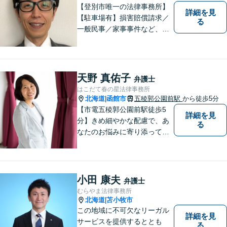
【登別市唯一の法律事務所】
詳細を見
【駐車場有】損害賠償請求／
る
一般民事／家事事件など、幅
広いお困りごとに対応可能！
地域の方々の悩みトラブルを
解決し、明るく活気のある地
域づくりに貢献いたします。
天野 真佑子
弁護士
小さなお困りごとでも、お早
はこだて春の星法律事務所
めにご相談ください！
北海道
函館市
五稜郭公園前駅
から徒歩5分
|
【市電五稜郭公園前駅徒歩5
詳細を見
分】きめ細やかな配慮で、あ
る
なたのお悩みに寄り添って対
応します。新しい人生のスタ
ートが切れるよう、法律のプ
ロとして最後までサポート。
お気軽にご相談ください。
小田 康夫
弁護士
むらやま法律事務所
北海道
苫小牧市
|
この地域に不可欠なリーガル
詳細を見
サービスを提供するととも
る