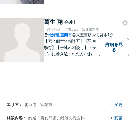
存在になる社会を目指して、
日々精進してまいります。皆
様のトラブルを解決し、明る
葛生 翔
い未来へと導きます。お気軽
弁護士
にご相談ください。【駐車場
弁護士法人北海道みらい法律事務所
あり】
北海道
室蘭市
東室蘭駅
から徒歩1分
|
【完全個室で相談可】【駐車
詳細を見
場有】【子連れ相談可】トラ
る
ブルに巻き込まれた方のお力
になれるよう日々邁進してお
ります。地域の皆様のより明
るい「みらい」の実現の一助
になれればと思っております
ので、どうぞお気軽にご相談
ください。
エリア
北海道、室蘭市
変更
相談内容
離婚・男女問題、離婚の慰謝料
変更