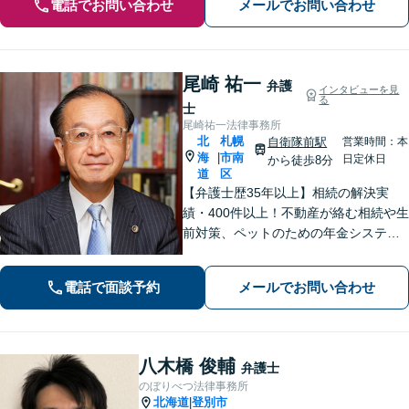
電話でお問い合わせ
メールでお問い合わせ
尾崎 祐一
弁護
インタビューを見
る
士
尾崎祐一法律事務所
北
札幌
自衛隊前駅
営業時間：本
海
市南
|
日定休日
から徒歩8分
道
区
【弁護士歴35年以上】相続の解決実
績・400件以上！不動産が絡む相続や生
前対策、ペットのための年金システム
など【自衛隊前駅8分】交通事故・借
金・刑事事件・不動産トラブルなど幅
電話で面談予約
メールでお問い合わせ
広く対応。依頼者の背景に潜む原因を
しっかり把握することを心がけていま
す。
八木橋 俊輔
弁護士
のぼりべつ法律事務所
北海道
登別市
|