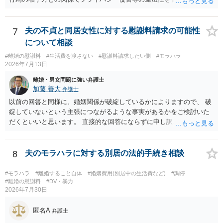
す。 そのため、そのことを知った相手方の夫婦関係への影響が大きい
ため、弁護士としては推奨しないことが一般的かと思います。
7
夫の不貞と同居女性に対する慰謝料請求の可能性
について相談
#離婚の慰謝料
#生活費を渡さない
#慰謝料請求したい側
#モラハラ
2026年7月13日
離婚・男女問題に強い弁護士
加藤 善大
弁護士
以前の回答と同様に、婚姻関係が破綻しているかによりますので、 破
綻していないという主張につながるような事実があるかをご検討いた
だくといいと思います。 直接的な回答にならずに申し訳ございません
が、ご参考にしていただけますと幸いです。
8
夫のモラハラに対する別居の法的手続き相談
#モラハラ
#離婚すること自体
#婚姻費用(別居中の生活費など)
#調停
#離婚の慰謝料
#DV・暴力
2026年7月30日
匿名A
弁護士