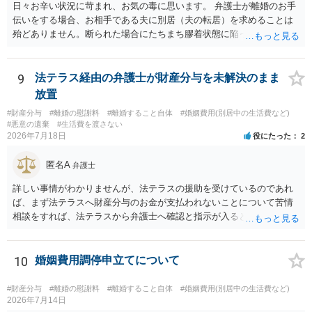
日々お辛い状況に苛まれ、お気の毒に思います。 弁護士が離婚のお手
伝いをする場合、お相手である夫に別居（夫の転居）を求めることは
殆どありません。断られた場合にたちまち膠着状態に陥ってしまうの
と、同居中の依頼者ご本人をますます窮地に陥らせてしまう可能性が
高いためです。 実務的には、ご相談者さまが転居する形で離婚協議等
を進める選択を採らざるを得ないことが圧倒的多数です。
9
法テラス経由の弁護士が財産分与を未解決のまま
放置
#財産分与
#離婚の慰謝料
#離婚すること自体
#婚姻費用(別居中の生活費など)
#悪意の遺棄
#生活費を渡さない
2026年7月18日
役にたった
2
匿名A
弁護士
詳しい事情がわかりませんが、法テラスの援助を受けているのであれ
ば、まず法テラスへ財産分与のお金が支払われないことについて苦情
相談をすれば、法テラスから弁護士へ確認と指示が入ると思います。
その上で、所属する弁護士会の市民窓口へ連絡することも考えられま
す。
10
婚姻費用調停申立てについて
#財産分与
#離婚の慰謝料
#離婚すること自体
#婚姻費用(別居中の生活費など)
2026年7月14日