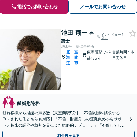
電話でお問い合わせ
メールでお問い合わせ
池田 翔一
弁
インタビューを
見る
護士
池田翔一法律事務所
北
室
東室蘭駅
から
営業時間：本
海
蘭
|
日定休日
徒歩5分
道
市
離婚慰謝料
◎お客様から感謝の声多数【東室蘭駅5分】【不倫慰謝料請求する
側・された側どちらも対応】「不倫・財産分与の証拠集めからサポー
ト／将来の調停や裁判を見据えた戦略的アプローチ」「不倫してしま
ったが慰謝料は適正か／不当に高額な請求からお守りします」
料金表を見る