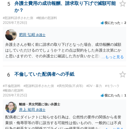
5
弁護士費用の成功報酬、請求取り下げで減額可能
か？
#慰謝料請求された側
#離婚の慰謝料
2026年7月26日
役にたった
2
肥田 弘昭
弁護士
弁護士さんが動く前に請求の取り下げとなった場合、成功報酬の減額
はしていただけるのでしょうか？との点は契約をした弁護士次第にか
と思いますので、その弁護士に確認した方が良いかと思います。ご参
考にしてください。
6
不倫していた配偶者への手紙
#不倫慰謝料
#慰謝料請求された側
#異性関係(不貞等)
#DV・暴力
#モラハラ
#離婚の慰謝料
2026年7月25日
役にたった
1
離婚・男女問題に強い弁護士
井上 祐司
弁護士
配偶者にダイレクトに知らせる行為は、公然性の要件の関係から名誉
棄損・侮辱罪等の罪に該当する可能性は低いものの、一般的には不貞
行為の相手方との関係でプライバシー侵害等の違法性を含む行為で