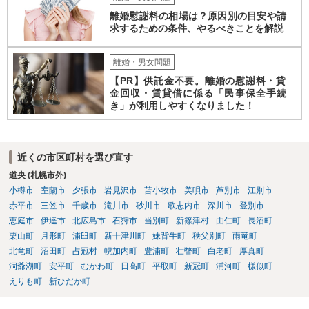
離婚慰謝料の相場は？原因別の目安や請
求するための条件、やるべきことを解説
離婚・男女問題
【PR】供託金不要。離婚の慰謝料・貸
金回収・賃貸借に係る「民事保全手続
き」が利用しやすくなりました！
近くの市区町村を選び直す
道央 (札幌市外)
小樽市
室蘭市
夕張市
岩見沢市
苫小牧市
美唄市
芦別市
江別市
赤平市
三笠市
千歳市
滝川市
砂川市
歌志内市
深川市
登別市
恵庭市
伊達市
北広島市
石狩市
当別町
新篠津村
由仁町
長沼町
栗山町
月形町
浦臼町
新十津川町
妹背牛町
秩父別町
雨竜町
北竜町
沼田町
占冠村
幌加内町
豊浦町
壮瞥町
白老町
厚真町
洞爺湖町
安平町
むかわ町
日高町
平取町
新冠町
浦河町
様似町
えりも町
新ひだか町