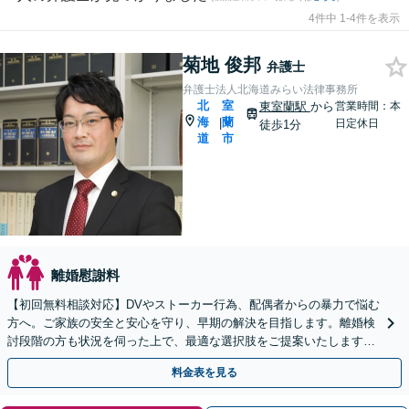
4件中 1-4件を表示
菊地 俊邦
弁護士
弁護士法人北海道みらい法律事務所
北
室
東室蘭駅
から
営業時間：本
海
蘭
|
日定休日
徒歩1分
道
市
離婚慰謝料
【初回無料相談対応】DVやストーカー行為、配偶者からの暴力で悩む
方へ。ご家族の安全と安心を守り、早期の解決を目指します。離婚検
討段階の方も状況を伺った上で、最適な選択肢をご提案いたします
【完全個室で相談可】【東室蘭駅1分】
料金表を見る