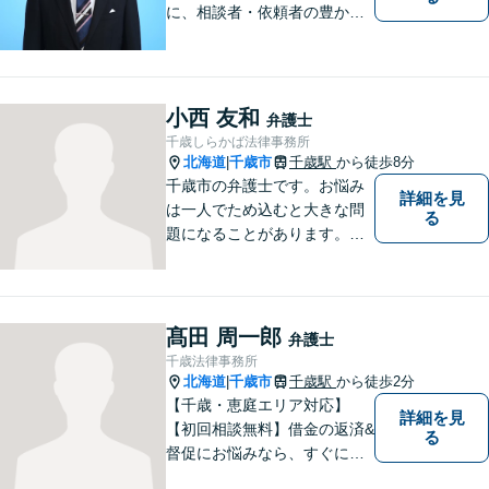
に、相談者・依頼者の豊かな
生き方・選択をサポートする
存在であり続けます。（弁護
士小田康夫）
小西 友和
弁護士
千歳しらかば法律事務所
北海道
千歳市
千歳駅
から徒歩8分
|
千歳市の弁護士です。お悩み
詳細を見
は一人でため込むと大きな問
る
題になることがあります。ぜ
ひ他の人に話すようにしてく
ださい。ご相談お待ちしてお
ります。
髙田 周一郎
弁護士
千歳法律事務所
北海道
千歳市
千歳駅
から徒歩2分
|
【千歳・恵庭エリア対応】
詳細を見
【初回相談無料】借金の返済&
る
督促にお悩みなら、すぐにご
相談下さい！豊富な経験を活