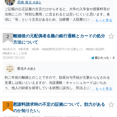
髙橋 俊太
弁護士
ご記載の公正証書の文言だけからすると、大学の入学金や授業料等が
当然にこの「特別な費用」に含まれるとは言いにくいと思います。条
項に「等」という文言があるため、治療費・入院費だけに限定される
わけではありませんが、その前に「病気・事故に伴う費用」と明記さ
れていますので、通常は、病気や事故によって臨時に必要となった医
療費その他これに類する特別支出を念頭に置いた条項と読むのが自然
2
離婚後の元配偶者名義の銀行通帳とカードの処分
です。したがって、大学の入学金、授業料、受験費用などの教育費に
方法について
ついてまで、「この条項があるから当然に半額を請求できる」とまで
#財産分与
#養育費
#親権
#婚姻費用(別居中の生活費など)
#離婚の慰謝料
は言いにくいと思われます。なお、通常、大学進学費用をどこまで負
#離婚すること自体
担すべきかについては、離婚時の合意内容のほか、子どもの年齢、大
2026年7月13日
役にたった
2
学進学についての父母の認識、父母の学歴・収入・資産状況、進学先
や費用などを踏まえて個別に検討することになります。公正証書の他
匿名A
弁護士
の条項において、養育費の終期についてどのように定められている
か、大学進学に関する定めの有無、「教育費」「進学費用」に関する
約二年前の離婚とのことですので、財産分与手続が元妻からなされる
定めの有無等について確認する必要があると考えられます。
見通しは低いといえますが、当該通帳・キャッシュカードはいちお
う、他人の財産を保管している状態に該当し、民法上は事務管理（597
条）が成立しているとはいえます。 現実に問題になることはさほど考
えにくくとも、表だってのお答えとしては元妻の了解なく処分するこ
とはできないというお答えになってしまいます。
3
慰謝料請求時の不定の証拠について。効力がある
のか知りたい。