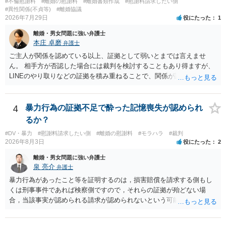
#不倫慰謝料
#離婚の慰謝料
#離婚書類作成
#慰謝料請求したい側
#異性関係(不貞等)
#離婚協議
2026年7月29日
役にたった
1
離婚・男女問題に強い弁護士
本庄 卓磨
弁護士
ご主人が関係を認めている以上、証拠として弱いとまでは言えませ
ん。 相手方が否認した場合には裁判を検討することもあり得ますが、
LINEのやり取りなどの証拠を積み重ねることで、関係が認定される余
地は十分にあります。 ただし、手元の証拠でどこまで認定できるかは
個別の事情によりますので、お早めに弁護士に相談されることをおす
すめします。
4
暴力行為の証拠不足で酔った記憶喪失が認められ
るか？
#DV・暴力
#慰謝料請求したい側
#離婚の慰謝料
#モラハラ
#裁判
2026年8月3日
役にたった
2
離婚・男女問題に強い弁護士
泉 亮介
弁護士
暴力行為があったこと等を証明するのは，損害賠償を請求する側もし
くは刑事事件であれば検察側ですので，それらの証拠が殆どない場
合，当該事実が認められる請求が認められないという可能性はあるで
しょう。