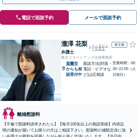
電話で面談予約
メールで面談予約
瀧澤 花梨
東京都
インタビュ
ーを見る
弁護士
東京スタートアップ法律事務所
営業時間：06:
室蘭市
面談方法(対面・
からも相
電話・ビデオな
30~22:00（土
談受付中
ど)は応相談
日祝日）
離婚慰謝料
【不倫で慰謝料請求されたら】【毎月100名以上の相談実績】内容証
明の通知が届いてお困りの方はご相談下さい。慰謝料の減額交渉に強
い弁護士が裁判を回避しながら粘り強く交渉いたします。【当日中の