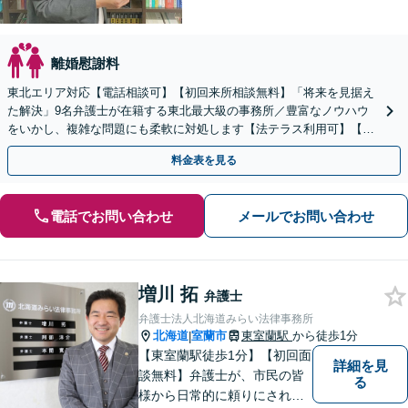
離婚慰謝料
東北エリア対応【電話相談可】【初回来所相談無料】「将来を見据え
た解決」9名弁護士が在籍する東北最大級の事務所／豊富なノウハウ
をいかし、複雑な問題にも柔軟に対処します【法テラス利用可】【秘
密厳守】
料金表を見る
電話でお問い合わせ
メールでお問い合わせ
増川 拓
弁護士
弁護士法人北海道みらい法律事務所
北海道
室蘭市
東室蘭駅
から徒歩1分
|
【東室蘭駅徒歩1分】【初回面
詳細を見
談無料】弁護士が、市民の皆
る
様から日常的に頼りにされる