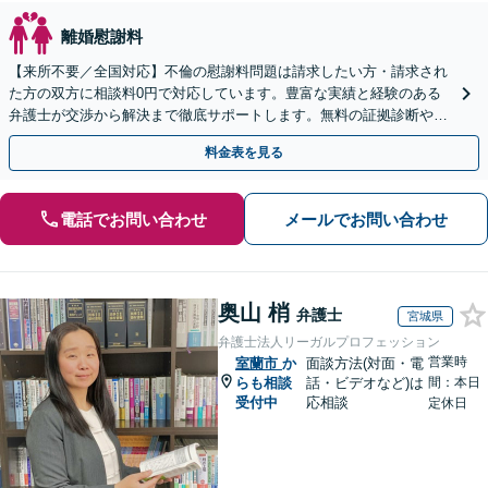
離婚慰謝料
【来所不要／全国対応】不倫の慰謝料問題は請求したい方・請求され
た方の双方に相談料0円で対応しています。豊富な実績と経験のある
弁護士が交渉から解決まで徹底サポートします。無料の証拠診断や着
手金の返還保証もありますので安心してご相談ください。
料金表を見る
電話でお問い合わせ
メールでお問い合わせ
奥山 梢
弁護士
宮城県
弁護士法人リーガルプロフェッション
営業時
室蘭市
か
面談方法(対面・電
らも相談
話・ビデオなど)は
間：本日
受付中
応相談
定休日