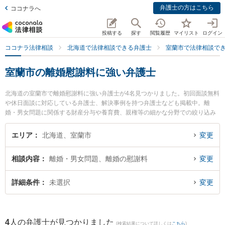
弁護士の方はこちら
ココナラへ
投稿する
探す
閲覧履歴
マイリスト
ログイン
ココナラ法律相談
北海道で法律相談できる弁護士
室蘭市で法律相談で
室蘭市の離婚慰謝料に強い弁護士
北海道の室蘭市で離婚慰謝料に強い弁護士が4名見つかりました。初回面談無料
や休日面談に対応している弁護士、解決事例を持つ弁護士なども掲載中。離
婚・男女問題に関係する財産分与や養育費、親権等の細かな分野での絞り込み
検索もでき便利です。特に弁護士法人北海道みらい法律事務所の菊地 俊邦弁護
士や池田翔一法律事務所の池田 翔一弁護士、弁護士法人北海道みらい法律事務
エリア
北海道、室蘭市
変更
所の増川 拓弁護士のプロフィール情報や弁護士費用、強みなどが注目されてい
ます。『室蘭市で土日や夜間に発生した離婚慰謝料のトラブルを今すぐに弁護
相談内容
離婚・男女問題、離婚の慰謝料
変更
士に相談したい』『離婚慰謝料のトラブル解決の実績豊富な近くの弁護士を検
索したい』『初回相談無料で離婚慰謝料を法律相談できる室蘭市内の弁護士に
相談予約したい』などでお困りの相談者さんにおすすめです。
詳細条件
未選択
変更
4
人の弁護士が見つかりました
(検索結果について詳しくは
こちら
)