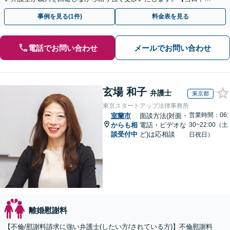
相談可(予約制)】【全国対応】
事例を見る(1件)
料金表を見る
電話でお問い合わせ
メールでお問い合わせ
玄場 和子
弁護士
東京都
東京スタートアップ法律事務所
営業時間：06:
室蘭市
面談方法(対面・
からも相
電話・ビデオな
30~22:00（土
談受付中
ど)は応相談
日祝日）
離婚慰謝料
【不倫/慰謝料請求に強い弁護士(したい方/されている方)】不倫慰謝料