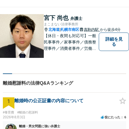
かし、最適な解決方法をご提
案します。任意整理／自己破
産の解決実績多数！【千歳駅
宮下 尚也
弁護士
徒歩２分】【分割払い可】
まこまない法律事務所
北海道
札幌市南区
真駒内駅
から徒歩4分
|
【休日・夜間も対応可】一般
詳細を見
民事事件／家事事件／債務整
る
理事件／消費者事件／労働事
件／刑事事件／会社関係など
幅広く対応いたします。費用
も丁寧にご説明。一人で悩み
を抱え込まず、まずは一度ご
相談ください！
離婚慰謝料の法律Q&Aランキング
1
離婚時の公正証書の内容について
#養育費
#離婚の慰謝料
2026年8月3日
役にたった
6
離婚・男女問題に強い弁護士