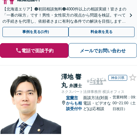
【北海道エリア】🟠初回相談無料🟠4000件以上の相談実績！皆さまの
「一番の味方」です！男性・女性双方の視点から問題を検証。すべて
の手続きを代理し、依頼者さまに有利な条件での解決を目指します
【夜間相談・WEB面談可】【完全個室・秘密厳守】
事例を見る(1件)
料金表を見る
電話で面談予約
メールでお問い合わせ
澤地 響
神奈川県
インタビュ
ーを見る
丸
弁護士
ネクスパート法律事務所 横浜オフィス
営業時間：09:
室蘭市
面談方法(対面・
からも相
電話・ビデオな
00~21:00（土
談受付中
ど)は応相談
日祝日）