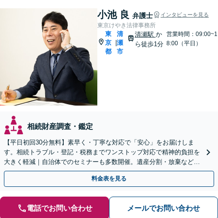
小池 良
弁護士
インタビューを見る
東京けやき法律事務所
東
清
清瀬駅
か
営業時間：09:00~1
京
瀬
|
8:00（平日）
ら徒歩1分
都
市
相続財産調査・鑑定
【平日初回30分無料】素早く・丁寧な対応で「安心」をお届けしま
す。相続トラブル・登記・税務までワンストップ対応で精神的負担を
大きく軽減｜自治体でのセミナーも多数開催。遺産分割・放棄などま
ずはお気軽にご相談ください【通知税理士】
料金表を見る
電話でお問い合わせ
メールでお問い合わせ