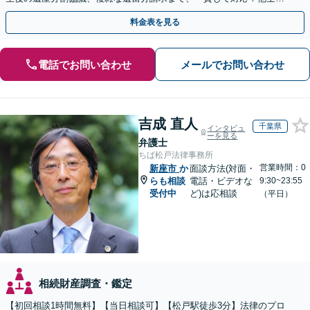
との連携力を活かした最適解の追求【WEB面談対応】
料金表を見る
電話でお問い合わせ
メールでお問い合わせ
吉成 直人
千葉県
インタビュ
ーを見る
弁護士
ちば松戸法律事務所
営業時間：0
新座市
か
面談方法(対面・
らも相談
電話・ビデオな
9:30~23:55
受付中
ど)は応相談
（平日）
相続財産調査・鑑定
【初回相談1時間無料】【当日相談可】【松戸駅徒歩3分】法律のプロ