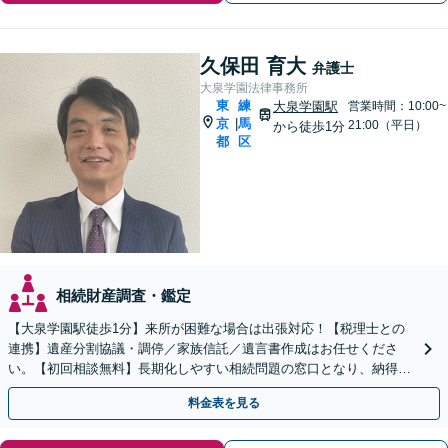
久保田 育大
弁護士
大泉学園法律事務所
東
練
大泉学園駅
営業時間：10:00~
京
馬
|
21:00（平日）
から徒歩1分
都
区
相続財産調査・鑑定
【大泉学園駅徒歩1分】来所が困難な場合は出張対応！【税理士との
連携】遺産分割協議・調停／家族信託／遺言書作成はお任せくださ
い。【初回相談無料】長期化しやすい相続問題の窓口となり、納得で
きる解決策をご提案します。【休日・夜間対応可】
料金表を見る