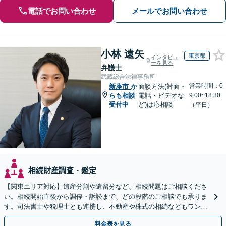
電話でお問い合わせ
メールでお問い合わせ
小林 遠矢
東京都
インタビュ
ーを見る
弁護士
武蔵総合法律事務所
営業時間：0
新座市
か
面談方法(対面・
らも相談
電話・ビデオな
9:00~18:30
受付中
ど)は応相談
（平日）
相続財産調査・鑑定
【関東エリア対応】遺産分割や遺留分など、相続問題はご相談くださ
い。相続開始直後から調停・訴訟まで、どの段階のご相談でも承りま
す。司法書士や税理士とも連携し、不動産や株式の相続などもワンス
トップで対応可能。遺言書作成や事業承継のご相談にも対応
料金表を見る