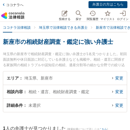
弁護士の方はこちら
ココナラへ
投稿する
探す
閲覧履歴
マイリスト
ログイン
ココナラ法律相談
埼玉県で法律相談できる弁護士
新座市で法律相談で
新座市の相続財産調査・鑑定に強い弁護士
埼玉県の新座市で相続財産調査・鑑定に強い弁護士が1名見つかりました。初回
面談無料や休日面談に対応している弁護士なども掲載中。相続・遺言に関係す
る家族間の相続トラブルや認知症の相続、遺産分割等の細かな分野での絞り込
み検索もでき便利です。特に本山健法律事務所の本山 健弁護士のプロフィール
情報や弁護士費用、強みなどが注目されています。『新座市で土日や夜間に発
エリア
埼玉県、新座市
変更
生した相続財産調査・鑑定のトラブルを今すぐに弁護士に相談したい』『相続
財産調査・鑑定のトラブル解決の実績豊富な近くの弁護士を検索したい』『初
相談内容
相続・遺言、相続財産調査・鑑定
変更
回相談無料で相続財産調査・鑑定を法律相談できる新座市内の弁護士に相談予
約したい』などでお困りの相談者さんにおすすめです。
詳細条件
未選択
変更
1
人の弁護士が見つかりました
(検索結果について詳しくは
こちら
)