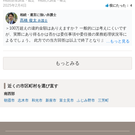
#相続財産調査・鑑定
#相続人調査・確定
2025年2月4日
役にたった
4
相続・遺言に強い弁護士
髙橋 俊太
弁護士
＞100万超えの違約金額はありえますか？ 一般的には考えにくいです
が、実際にあり得るかは否かは委任事項や委任後の業務処理状況等に
よるでしょう。 此方での当方回答は以上で終了となりますが、参考に
なりましたら幸いです。
もっとみる
近くの市区町村を選び直す
南西部
朝霞市
志木市
和光市
新座市
富士見市
ふじみ野市
三芳町