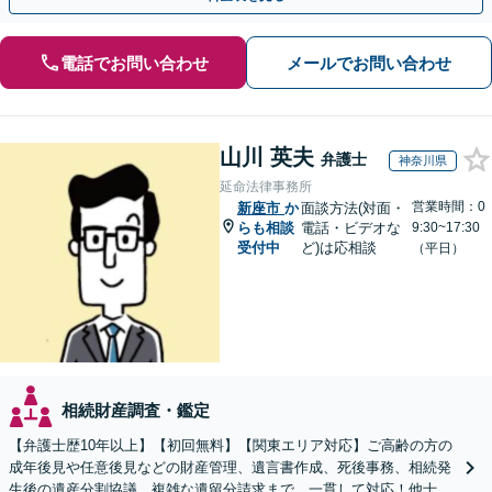
電話でお問い合わせ
メールでお問い合わせ
山川 英夫
弁護士
神奈川県
延命法律事務所
営業時間：0
新座市
か
面談方法(対面・
らも相談
電話・ビデオな
9:30~17:30
受付中
ど)は応相談
（平日）
相続財産調査・鑑定
【弁護士歴10年以上】【初回無料】【関東エリア対応】ご高齢の方の
成年後見や任意後見などの財産管理、遺言書作成、死後事務、相続発
生後の遺産分割協議、複雑な遺留分請求まで、一貫して対応！他士業