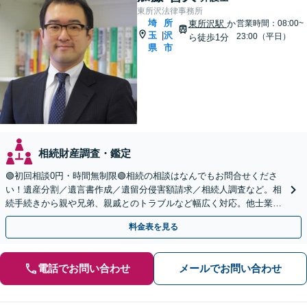
東所沢法律事務所
埼
所
東所沢駅
か
営業時間：08:00~
玉
沢
|
23:00（平日）
ら徒歩1分
県
市
相続財産調査・鑑定
🟢初回相談0円・時間無制限🟢相続の相談はなんでもお問合せくださ
い！遺産分割／遺言書作成／遺留分侵害額請求／相続人調査など。相
続手続きから親や兄弟、親戚とのトラブルなど幅広く対応。他士業と
も連携可能です【出張相談可】【東所沢駅30秒】
料金表を見る
電話でお問い合わせ
メールでお問い合わせ