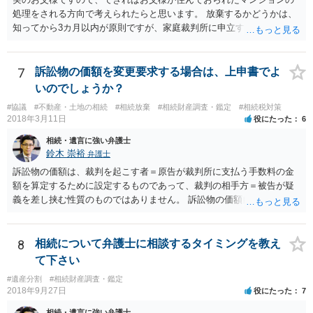
処理をされる方向で考えられたらと思います。 放棄するかどうかは、
知ってから3カ月以内が原則ですが、家庭裁判所に申立すれば3カ月の
期間を伸長することができます。 その間に、財産の状況を調査して、
放棄するかどうか決めることができます。 銀行やサラ金が数年も放置
することはありませんので、数年後に借金が発見される可能性はほぼ
7
訴訟物の価額を変更要求する場合は、上申書でよ
ありません。 なお、私が扱った相続放棄を検討していた案件で、期間
いのでしょうか？
伸長して調査したところ、サラ金に対する過払金など相当な財産が見
#協議
#不動産・土地の相続
#相続放棄
#相続財産調査・鑑定
#相続税対策
つかったため相続したという事例がありました。
2018年3月11日
役にたった
6
相続・遺言に強い弁護士
鈴木 崇裕
弁護士
訴訟物の価額は、裁判を起こす者＝原告が裁判所に支払う手数料の金
額を算定するために設定するものであって、裁判の相手方＝被告が疑
義を差し挟む性質のものではありません。 訴訟物の価額自体が裁判の
目的（審理の対象）となることもありませんので、上申書や証拠を出
したとしても、変更されることはありません。
8
相続について弁護士に相談するタイミングを教え
て下さい
#遺産分割
#相続財産調査・鑑定
2018年9月27日
役にたった
7
相続・遺言に強い弁護士