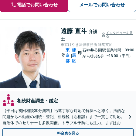
電話でお問い合わせ
メールでお問い合わせ
遠藤 直斗
弁護
インタビューを見
る
士
東京けやき法律事務所 練馬支所
東
練
石神井公園駅
営業時間：09:00
京
馬
|
~18:00（平日）
から徒歩5分
都
区
相続財産調査・鑑定
【平日は初回相談30分無料】迅速丁寧な対応で解決へと導く。法的な
問題から不動産の相続・登記、相続税（応相談）まで一貫して対応。
自治体でのセミナーも多数開催。トラブル予防にも注力。まずはお気
軽にご相談ください
料金表を見る