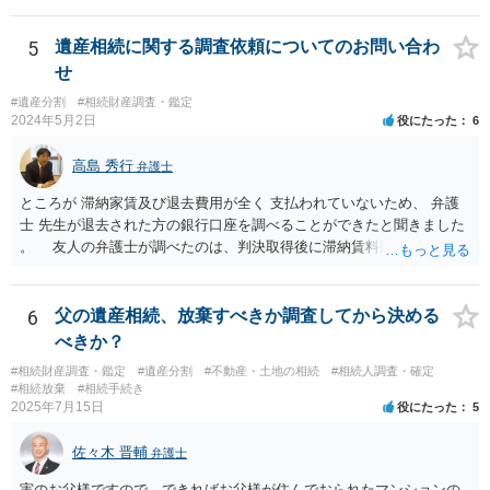
5
遺産相続に関する調査依頼についてのお問い合わ
せ
#遺産分割
#相続財産調査・鑑定
2024年5月2日
役にたった
6
高島 秀行
弁護士
ところが 滞納家賃及び退去費用が全く 支払われていないため、 弁護
士 先生が退去された方の銀行口座を調べることができたと聞きました
。 友人の弁護士が調べたのは、判決取得後に滞納賃料回収のため
に、預金の有無及び残高の開示を求めたもので 判決を取るために、
預金の入出金履歴を調べたわけではありません。 残念ながら、事案
や目的も異なりますし、開示の内容も異なります。
6
父の遺産相続、放棄すべきか調査してから決める
べきか？
#相続財産調査・鑑定
#遺産分割
#不動産・土地の相続
#相続人調査・確定
#相続放棄
#相続手続き
2025年7月15日
役にたった
5
佐々木 晋輔
弁護士
実のお父様ですので、できればお父様が住んでおられたマンションの