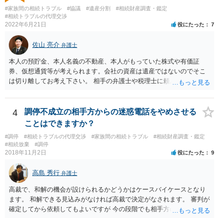
産分割に関係ない(と思われる)いきさつを沢山盛り込むことだと考えま
#家族間の相続トラブル
#協議
#遺産分割
#相続財産調査・鑑定
す(あくまで遺産分割に関係することに留める方が、裁判所や調停委員
#相続トラブルの代理交渉
の方に事情を理解してもらいやすいと思います)。
2022年6月21日
役にたった
7
佐山 亮介
弁護士
本人の預貯金、本人名義の不動産、本人がもっていた株式や有価証
券、仮想通貨等が考えられます。会社の資産は遺産ではないのでそこ
は切り離してお考え下さい。 相手の弁護士や税理士に頼んでも守秘義
務を理由に断られる可能性が高いです。 資料は調停を起こしてから任
意に開示を求め、応じなければ「調査嘱託」という手続きを使って銀
行等に照会をかけることになるでしょう。 不動産は、相続登記が済ん
4
調停不成立の相手方からの迷惑電話をやめさせる
でいなければ市役所ないし区役所に、お子様と義父様のつながりがわ
ことはできますか？
かる戸籍一式を揃えてもちこみ、「名寄せ」という手続きをすると、
#調停
#相続トラブルの代理交渉
#家族間の相続トラブル
#相続財産調査・鑑定
分かると思います。遺産分割協議書の偽造等により既に相続登記され
#相続放棄
#調停
てしまっている場合は、住所などに当たりをつけて登記名義を調べて
2018年11月2日
役にたった
9
探すことになるでしょう。 代理人弁護士を立てられるのはおすすめで
すが、現代では、各々が自由に価格設定をしていますので、特に相場
高島 秀行
弁護士
はお示しできません。ただし、かつて日本弁護士連合会が設けていた
報酬基準を踏まえて価格設定している弁護士は一定数いると思います
高裁で、和解の機会が設けられるかどうかはケースバイケースとなり
ので、それが一応の目安となるでしょう。
ます。 和解できる見込みがなければ高裁で決定がなされます。 審判が
確定してから依頼してもよいですが 今の段階でも相手方の連絡が迷惑
であれば 弁護士に依頼してもよいと思います。