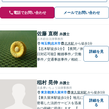
電話でお問い合わせ
メールでお問い合わせ
佐藤 直樹
弁護士
志木総合法律事務所
埼玉県
志木市
志木駅
から徒歩1分
|
【志木駅徒歩1分】【夜間／休
詳細を見
日対応可能】離婚事件／労働
る
事件／交通事故事件／相続事
件／土地建物明渡請求事件等
幅広く対応。クレプトマニア
弁護の顕著な実績。夜間の法
律相談・打ち合わせに力を入
稲村 晃伸
弁護士
れています。【万全のコロナ
北多摩いちょう法律事務所
対策】お気軽にご相談くださ
東京都
東久留米市
東久留米駅
から徒歩1分
|
い。
【東久留米駅徒歩1分】地元に
詳細を見
密着した法的サービスを迅速
る
かつ的確に提供します。【当