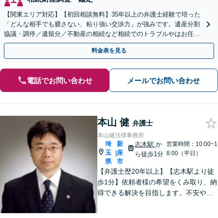
【関東エリア対応】【初回相談無料】35年以上の弁護士経験で培った
「どんな相手でも臆さない、粘り強い交渉力」が強みです。遺産分割
協議・調停／遺留分／不動産の相続など相続でのトラブルやはお任せ
ください。遺言書や生前贈与など生前対策にも注力
料金表を見る
電話でお問い合わせ
メールでお問い合わせ
本山 健
弁護士
本山健法律事務所
埼
新
志木駅
か
営業時間：10:00~1
玉
座
|
8:00（平日）
ら徒歩1分
県
市
【弁護士歴20年以上】【志木駅より徒
歩1分】依頼者様の希望をくみ取り、納
得できる解決を目指します。不安や疑
問に寄り添いながら適切なご説明をい
たします。男女問題・債務整理・刑事