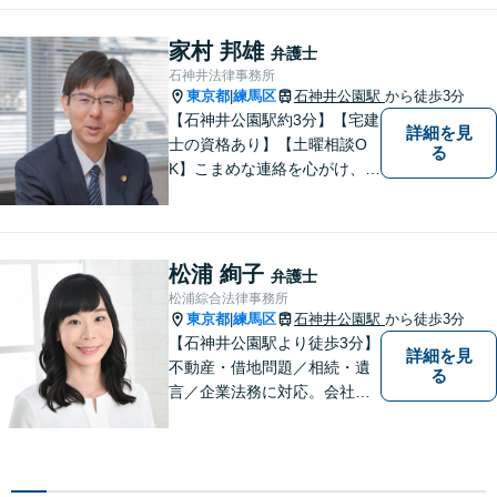
まと真摯に向き合い、二人三
脚で解決へ向けて尽力いたし
家村 邦雄
弁護士
ます。まずはお気軽にご相談
石神井法律事務所
ください。
東京都
練馬区
石神井公園駅
から徒歩3分
|
【石神井公園駅約3分】【宅建
詳細を見
士の資格あり】【土曜相談O
る
K】こまめな連絡を心がけ、依
頼者さまが納得できる解決を
目指します【相続・遺言】相
談実績100件！他士業と連携
してワンストップ解決【初回
松浦 絢子
弁護士
相談無料】【完全個室で対
松浦綜合法律事務所
応】
東京都
練馬区
石神井公園駅
から徒歩3分
|
【石神井公園駅より徒歩3分】
詳細を見
不動産・借地問題／相続・遺
る
言／企業法務に対応。会社員
経験もある女性弁護士による
丁寧な対応に定評があります