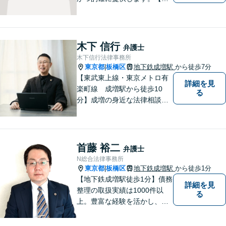
日／夜間／休日対応可能】法
律トラブルでお悩みの方は、
お気軽にご相談ください。ご
納得のいく解決を目指して、
木下 信行
弁護士
全力を尽くします。【法テラ
木下信行法律事務所
ス利用可能】
東京都
板橋区
地下鉄成増駅
から徒歩7分
|
【東武東上線・東京メトロ有
詳細を見
楽町線 成増駅から徒歩10
る
分】成増の身近な法律相談所
です。小さなお悩みでも構い
ません。お気軽にご相談くだ
さい。
首藤 裕二
弁護士
N総合法律事務所
東京都
板橋区
地下鉄成増駅
から徒歩1分
|
【地下鉄成増駅徒歩1分】債務
詳細を見
整理の取扱実績は1000件以
る
上。豊富な経験を活かし、ご
相談から各種手続き、交渉等
すべてサポート。ご依頼者さ