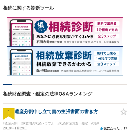
相続に関する診断ツール
相続財産調査・鑑定の法律Q&Aランキング
1
遺産分割申し立て書の主張書面の書き方
#遺産分割
#家族間の相続トラブル
#相続財産調査・鑑定
#調停
2019年1月29日
役にたった
17