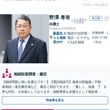
1件中 1-1件を表示
野澤 孝有
東京都
インタビュ
ーを見る
弁護士
至誠総合法律事務所
営業時間：1
新座市
か
面談方法(対面・
らも相談
電話・ビデオな
0:00~17:00
受付中
ど)は応相談
（平日）
相続財産調査・鑑定
【相続問題に強い弁護士です！】【電話相談可】遺産分割協議／不動
産相続／遺言書作成など、幅広く対応できます。「優しく、迅速、丁
寧な対応」を信条にしております。経験豊富な弁護士として相談者様
のため全力を尽くします。お気軽にご相談ください。
料金表を見る