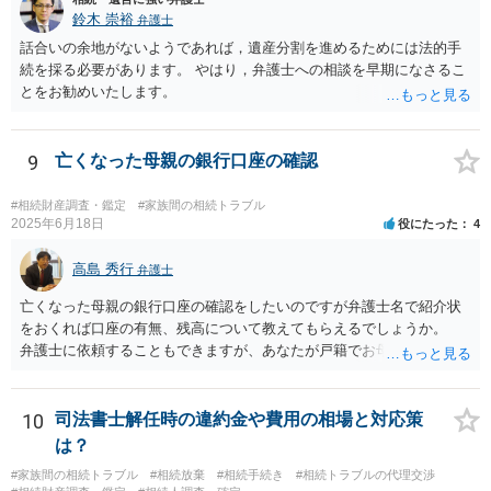
鈴木 崇裕
弁護士
話合いの余地がないようであれば，遺産分割を進めるためには法的手
続を採る必要があります。 やはり，弁護士への相談を早期になさるこ
とをお勧めいたします。
9
亡くなった母親の銀行口座の確認
#相続財産調査・鑑定
#家族間の相続トラブル
2025年6月18日
役にたった
4
高島 秀行
弁護士
亡くなった母親の銀行口座の確認をしたいのですが弁護士名で紹介状
をおくれば口座の有無、残高について教えてもらえるでしょうか。
弁護士に依頼することもできますが、あなたが戸籍でお母さんの相続
人であり、相続人本人であることなどを証明すれば、口座の有無や残
高は教えてくれると思います。 自分ではよくわからないということ
であれば、弁護士に相談し依頼されたら良いと思います。
10
司法書士解任時の違約金や費用の相場と対応策
は？
#家族間の相続トラブル
#相続放棄
#相続手続き
#相続トラブルの代理交渉