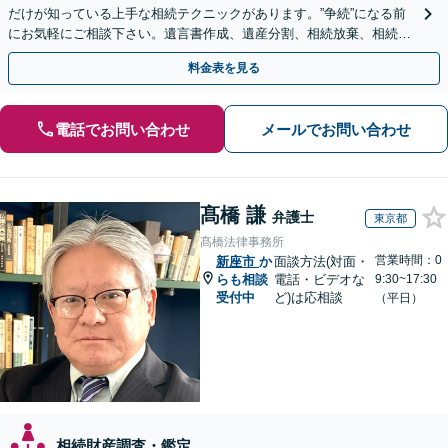
だけが知っている上手な相続テクニックがあります。”争続”になる前
にお気軽にご相談下さい。遺言書作成、遺産分割、相続放棄、相続税
のことなど弁護経験豊富です。
料金表を見る
電話でお問い合わせ
メールでお問い合わせ
髙橋 謙
弁護士
東京都
髙橋法律事務所
営業時間：0
新座市
か
面談方法(対面・
らも相談
電話・ビデオな
9:30~17:30
受付中
ど)は応相談
（平日）
相続財産調査・鑑定