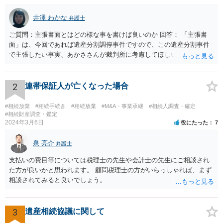
井澤 わかな
弁護士
ご質問：主張書面とはどの様な事を書けば良いのか 回答： 「主張書
面」は、今回であれば遺産分割調停事件ですので、この遺産分割事件
で主張したい事実、あかささんが裁判所に考慮してほしいと思う、亡
くなった方・あかささん・お姉さん間の事情などを記入することにな
ります。 もし、主張したい事実や考慮してほしい事情に関連して
資料を持っているようであれば、主張書面とは別で提出できます。も
2
連帯保証人が亡くなった場合
し、お姉さんに見られたくないような資料がある場合、「非開示の希
望に関する申出書」と共に提出することも考えられます。 ご質問：書
#相続放棄
#相続手続き
#相続放棄
#M&A・事業承継
#相続人調査・確定
いた方が良い事と書かない方が良い事 回答： お姉さんが申立書の「申
#相続財産調査・鑑定
2024年3月6日
役にたった
7
立ての趣旨」のところに書いている遺産の分け方に対して意見があれ
ば、まずそれを書くとよいです。 次に「申立ての理由」のところに、
泉 亮介
なぜ調停を申し立てたのか(例えば、あかささんと話合いが出来ない／
弁護士
決裂した、など)や亡くなった方・あかささん・お姉さん間の事情やい
支払いの費目等については税理士の先生や会計士の先生にご相談され
きさつなどが書かれていると思うので、あかささんから見てそれは違
た方が良いかと思われます。 顧問税理士の方がいらっしゃれば、まず
うと感じるところは、どのように違うのか、など書くとよいです。 そ
相談されてみると良いでしょう。
の他、お姉さんの申立書には書かれていないけど、どのように遺産を
分けるかを決めるについてあかささんが重要だと考える事情があれば
(例えば、○○のときにお姉さんは亡くなった方からお金を援助してもら
3
遺産相続協議に関して
った等)、それも書くとよいです。 書かない方が良いと思うことは、遺