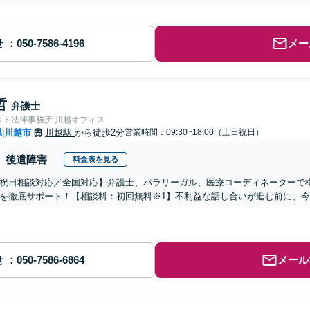
せ
メー
哲
弁護士
スト法律事務所 川越オフィス
県
川越市
川越駅
から徒歩2分
営業時間：09:30~18:00（土日祝日）
|
後遺障害
料金表を見る
祝日相談対応／全国対応】弁護士、パラリーガル、医療コーディネーターで
を徹底サポート！【相談料：初回無料※1】不利益な話し合いが進む前に、
せ
メール