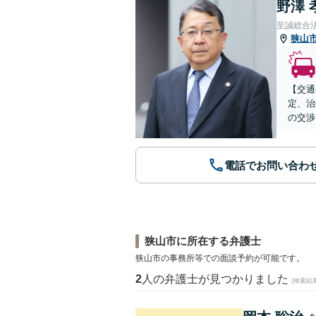
野澤 
至誠総合
狭山
【交通
定、治
の交渉
電話でお問い合わ
狭山市に所在する弁護士
狭山市の事務所等での面談予約が可能です。
2
人の弁護士が見つかりました
(検索結