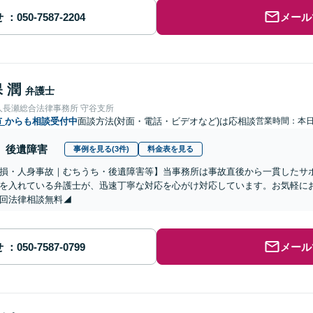
せ
メール
 潤
弁護士
人長瀬総合法律事務所 守谷支所
市
からも相談受付中
面談方法(対面・電話・ビデオなど)は応相談
営業時間：本
後遺障害
事例を見る(3件)
料金表を見る
物損・人身事故｜むちうち・後遺障害等】当事務所は事故直後から一貫したサ
を入れている弁護士が、迅速丁寧な対応を心がけ対応しています。お気軽に
回法律相談無料◢
せ
メール