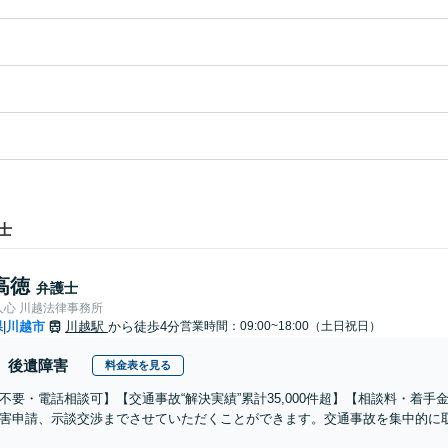
士
高徳
弁護士
人心 川越法律事務所
県
川越市
川越駅
から徒歩4分
営業時間：09:00~18:00（土日祝日）
|
後遺障害
料金表を見る
不要・電話相談可】【交通事故“解決実績”累計35,000件超】【相談料・着手
害申請、示談交渉までさせていただくことができます。交通事故を集中的に