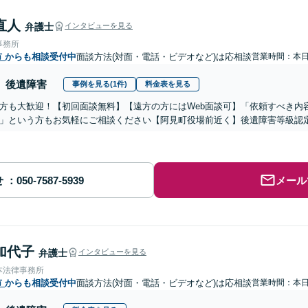
直人
弁護士
インタビューを見る
事務所
市
からも相談受付中
面談方法(対面・電話・ビデオなど)は応相談
営業時間：本
後遺障害
事例を見る(1件)
料金表を見る
方も大歓迎！【初回面談無料】【遠方の方にはWeb面談可】「依頼すべき内
」という方もお気軽にご相談ください【阿見町役場前近く】後遺障害等級認
せ
メール
加代子
弁護士
インタビューを見る
本法律事務所
市
からも相談受付中
面談方法(対面・電話・ビデオなど)は応相談
営業時間：本