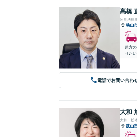
髙橋 
阿見法律
狭山
遠方の
りたい
電話でお問い合わ
大和 
大和・松
狭山