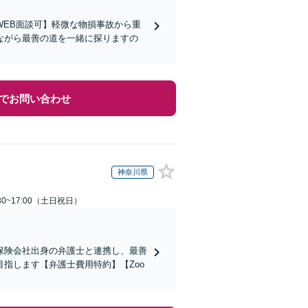
EB面談可】軽微な物損事故から重
ながら最善の道を一緒に探りますの
でお問い合わせ
神奈川県
30~17:00（土日祝日）
保険会社出身の弁護士と連携し、最善
指します【弁護士費用特約】【Zoo