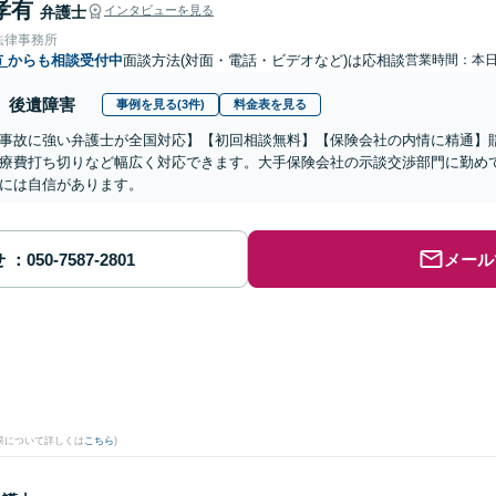
孝有
弁護士
インタビューを見る
法律事務所
市
からも相談受付中
面談方法(対面・電話・ビデオなど)は応相談
営業時間：本
後遺障害
事例を見る(3件)
料金表を見る
事故に強い弁護士が全国対応】【初回相談無料】【保険会社の内情に精通】
療費打ち切りなど幅広く対応できます。大手保険会社の示談交渉部門に勤め
には自信があります。
せ
メール
果について詳しくは
こちら
)