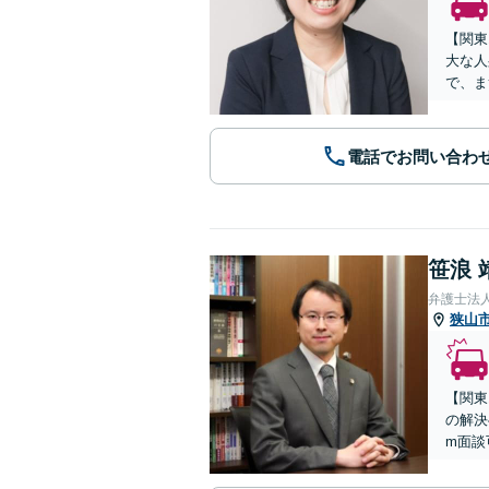
【関東
大な人
で、ま
電話でお問い合わ
笹浪 
弁護士法
狭山
【関東
の解決
m面談