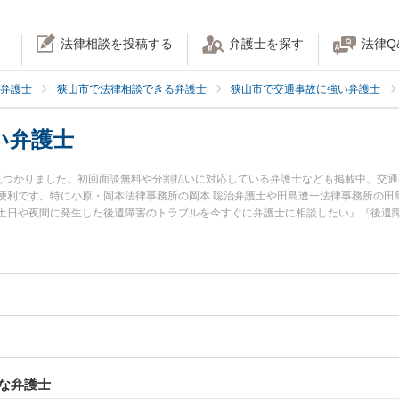
法律相談を投稿する
弁護士を探す
法律Q
弁護士
狭山市で法律相談できる弁護士
狭山市で交通事故に強い弁護士
い弁護士
見つかりました。初回面談無料や分割払いに対応している弁護士なども掲載中。交
便利です。特に小原・岡本法律事務所の岡本 聡治弁護士や田島遼一法律事務所の田
土日や夜間に発生した後遺障害のトラブルを今すぐに弁護士に相談したい』『後遺
相談できる狭山市内の弁護士に相談予約したい』などでお困りの相談者さんにおす
な弁護士