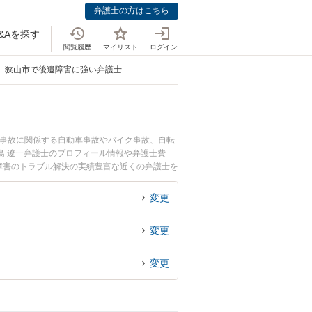
弁護士の方はこちら
&Aを探す
閲覧履歴
マイリスト
ログイン
狭山市で後遺障害に強い弁護士
通事故に関係する自動車事故やバイク事故、自転
島 遼一弁護士のプロフィール情報や弁護士費
障害のトラブル解決の実績豊富な近くの弁護士を
すめです。
変更
変更
変更