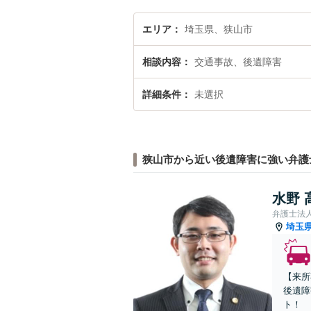
エリア
埼玉県、狭山市
相談内容
交通事故、後遺障害
詳細条件
未選択
狭山市から近い後遺障害に強い弁護
水野 
弁護士法
埼玉
【来所
後遺障
ト！