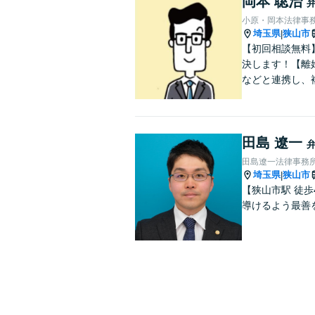
岡本 聡治
小原・岡本法律事
埼玉県
狭山市
|
【初回相談無料
決します！【離
などと連携し、
田島 遼一
田島遼一法律事務
埼玉県
狭山市
|
【狭山市駅 徒
導けるよう最善