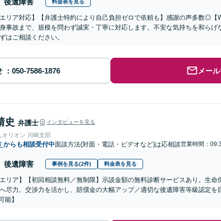
後遺障害
料金表を見る
エリア対応】【弁護士特約により自己負担ゼロで依頼も】感謝の声多数◎【W
身事故まで、規模を問わず誠実・丁寧に対応します。不安な気持ちを和らげ
ずはご相談ください。
せ
メール
靖史
弁護士
インタビューを見る
人オリオン 川崎支部
市
からも相談受付中
面談方法(対面・電話・ビデオなど)は応相談
営業時間：09:
後遺障害
事例を見る(2件)
料金表を見る
エリア】【初回相談無料／無制限】示談金額の無料診断サービスあり。生命
へ尽力。交渉力を活かし、賠償金の大幅アップ／適切な後遺障害等級認定を目
可能】