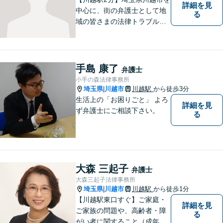
詳細を見
中心に、街の弁護士として地
る
域の皆さまの法律トラブル解
決をお手伝いしております。
迅速かつ丁寧な対応を心がけ
ております。 お一人で悩まず
どうぞお気軽にご相談くださ
手島 康了
弁護士
い。
小手の森法律事務所
埼玉県
川越市
川越駅
から徒歩3分
|
生活上の「お困りごと」 よろ
詳細を見
ず弁護士にご相談下さい。
る
大森 三起子
弁護士
大森三起子法律事務所
埼玉県
川越市
川越駅
から徒歩1分
|
【川越駅東口すぐ】ご家庭・
詳細を見
ご家族の問題や、高齢者・障
る
がい者に関すること（成年後