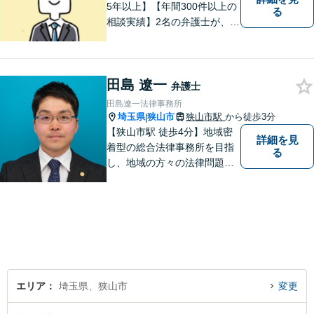
5年以上】【年間300件以上の
る
相談実績】2名の弁護士が、さ
まざまな問題を解決します！
【離婚】不倫の慰謝料請求、
財産分与、養育費など、ご相
田島 遼一
談ください【相続】税理士や
弁護士
司法書士などと連携し、複雑
田島遼一法律事務所
な案件も対応。【狭山市駅4
埼玉県
狭山市
狭山市駅
から徒歩3分
|
分】
【狭山市駅 徒歩4分】地域密
詳細を見
着型の総合法律事務所を目指
る
し、地域の方々の法律問題を
迅速かつ良い解決に導けるよ
う最善を尽くします。 法律問
題でお悩みのことがあればお
気軽にご相談ください。
エリア
埼玉県、狭山市
変更