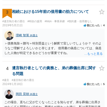
3
相続における15年前の借用書の効力について
#遺言執行者の選任
#時効の援用
#M&A・事業承継
#契約書・借用書なし
2019年5月21日
役にたった
4
理崎 智英
弁護士
＞債務免除＝贈与＝特別受益という解釈で宜しいでしょうか？ そのよ
うなご理解でよろしいかと存じます。 借用書の偽造については、偽造
した人物が特定できるかどうかが重要ですね。
4
遺言執行者としての責務と、弟の葬儀出席に関す
る問題
#遺言
#遺言執行者の選任
2024年1月18日
役にたった
5
岡田 晃朝
弁護士
この場合、直ちに父が亡くなったことを知らせず、弟を葬儀に出席さ
せなくても問題ないですか。葬儀をが終わった後に、私は遺言執行者