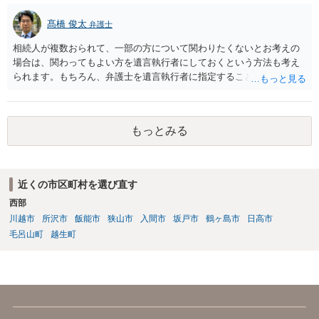
髙橋 俊太
弁護士
相続人が複数おられて、一部の方について関わりたくないとお考えの
場合は、関わってもよい方を遺言執行者にしておくという方法も考え
られます。もちろん、弁護士を遺言執行者に指定することもできます
が、（関わってもよい）相続人を遺言執行者に指定しておいて、その
方に再委任の権限を付与しておくという方法もあります。 一度、弁護
士に直接ご相談されることをお勧めいたします。
もっとみる
近くの市区町村を選び直す
西部
川越市
所沢市
飯能市
狭山市
入間市
坂戸市
鶴ヶ島市
日高市
毛呂山町
越生町