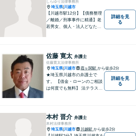
しらゆり法律事務所
埼玉県
川越市
|
【川越市駅12分】【債務整理
詳細を見
／離婚／刑事事件に精通】老
る
若男女、個人・法人どなたか
らのご相談もお待ちしていま
す！依頼者様の安堵されたお
顔や笑顔、感謝のお言葉が私
の喜びです。お困りの際はお
佐藤 寛太
弁護士
早めにご相談ください！【完
佐藤寛太法律事務所
全個室対応】
埼玉県
川越市
霞ヶ関駅
から徒歩2分
|
★埼玉県川越市の弁護士で
詳細を見
す。 【借金・ローンのご相談
る
は何度でも無料】 法テラス契
約事務所です。 ホームページ
はこちら↓ http://www.kanta-la
w.com/
本村 晋介
弁護士
本村法律事務所
埼玉県
川越市
川越駅
から徒歩2分
|
【川越駅2分】埼玉県川越市を