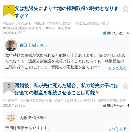
1
父は無過失により土地の権利取得の時効となりま
すか？
#遺言執行者の選任
#相続トラブルの代理交渉
#借金返済の相談・交渉
#成年後見(生前の財産管理)
#M&A・事業承継
2020年4月7日
役にたった
6
森田 英樹
弁護士
取得時効の主張が認められる可能性が十分あります。 仮にそれが認め
られなくて 遺産分割協議を叔母と行うことになっても 特別受益の
主張を行うことによって 貴殿らが不動産を全てそのまま取得できる
ことが可能でしょう。
2
再婚後、私が先に死んだ場合、私の前夫の子にほ
ぼ全ての財産を相続させることは可能？
#財産分与
#自筆証書遺言の作成
#成年後見(生前の財産管理)
#遺言執行者の選任
2019年9月3日
役にたった
4
内藤 政信
弁護士
最初は調停からやります。