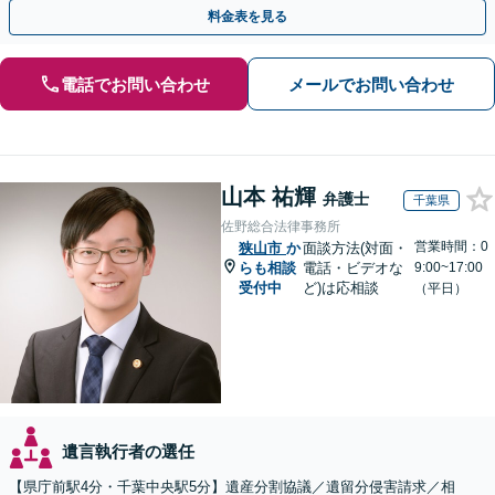
続手続きもお任せください【初回相談無料】生前贈与も対応
料金表を見る
電話でお問い合わせ
メールでお問い合わせ
山本 祐輝
弁護士
千葉県
佐野総合法律事務所
営業時間：0
狭山市
か
面談方法(対面・
らも相談
電話・ビデオな
9:00~17:00
受付中
ど)は応相談
（平日）
遺言執行者の選任
【県庁前駅4分・千葉中央駅5分】遺産分割協議／遺留分侵害請求／相