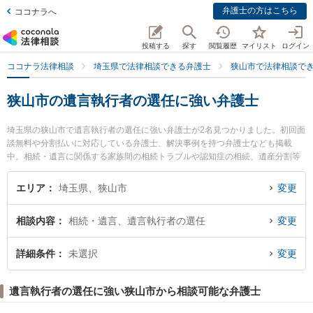
弁護士の方はこちら
ココナラへ
投稿する
探す
閲覧履歴
マイリスト
ログイン
ココナラ法律相談
埼玉県で法律相談できる弁護士
狭山市で法律相談で
狭山市の遺言執行者の選任に強い弁護士
埼玉県の狭山市で遺言執行者の選任に強い弁護士が2名見つかりました。初回面
談無料や分割払いに対応している弁護士、解決事例を持つ弁護士なども掲載
中。相続・遺言に関係する家族間の相続トラブルや認知症の相続、遺産分割等
の細かな分野での絞り込み検索もでき便利です。特に小原・岡本法律事務所の
岡本 聡治弁護士や田島遼一法律事務所の田島 遼一弁護士のプロフィール情報や
エリア
埼玉県、狭山市
変更
弁護士費用、強みなどが注目されています。『狭山市で土日や夜間に発生した
遺言執行者の選任のトラブルを今すぐに弁護士に相談したい』『遺言執行者の
相談内容
相続・遺言、遺言執行者の選任
変更
選任のトラブル解決の実績豊富な近くの弁護士を検索したい』『初回相談無料
で遺言執行者の選任を法律相談できる狭山市内の弁護士に相談予約したい』な
どでお困りの相談者さんにおすすめです。
詳細条件
未選択
変更
遺言執行者の選任に強い狭山市から相談可能な弁護士