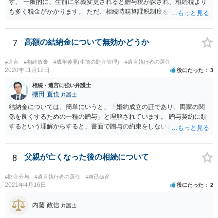
す。 一般的に、生前に名義変更されると贈与税が課され、相続税より
も多く税金がかかります。 ただ、相続時精算課税制度を取れば、実質
的に相続税と同等の税金で済む可能性があります。 実際に税理士にど
ういう場合にどれくらい税金がかかるか計算してもらって どういう方
針を取るか決められたらよいと思います。
7
高額の結納金について無効かどうか
#遺言
#相続放棄
#成年後見(生前の財産管理)
#遺言執行者の選任
2020年11月12日
役にたった
3
相続・遺言に強い弁護士
磯田 直也
弁護士
結納金については、簡単にいうと、「婚約成立の証であり、両家の関
係を良くするための一種の贈与」と理解されています。 贈与契約に類
するという理解からすると、書面で贈与の約束をしないと相手方は支
払いを請求できません。 反面、実際に支払ったあとから返金を求める
ことは困難です。 くれぐれも今後お気をつけください。 弁護士に対応
を依頼されるのも悪くはありませんが、感情的な理由が強いと思いま
8
父親が亡くなった後の相続について
すので法的観点から説得を試みても解決は難しいように思います。
#財産分与
#遺言執行者の選任
#自己破産
2021年4月16日
役にたった
2
内藤 政信
弁護士