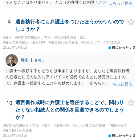
そんなことはありません。 もよりの弁護士に相談ください。
9
遺言執行者にも弁護士をつけたほうがかいいので
しょうか？
#遺言
#家族間の相続トラブル
#相続財産調査・鑑定
#遺言の真偽鑑定・遺言無効
#遺言執行者の選任
#相続トラブルの代理交渉
2025年8月8日
役にたった
3
川添 圭
弁護士
弁護士へ依頼するかどうかは事案によりますが、あなたも遺言執行者
の立場としての法的なアドバイスが必要であるとお見受けしますの
で、弁護士へ相談することをお勧めします。「あちらの弁護士」（元
嫁と娘の弁護士のことでしょうか）へ聴いても、自分に有利な主張や
誘導しかしてこないと思います。
10
遺言書作成時に弁護士を選任することで、関わり
たくない相続人との関係を回避できるのでしょう
か？
#家族間の相続トラブル
#遺言
#遺産分割
#公正証書遺言の作成
#相続手続き
#遺言執行者の選任
2023年9月1日
役にたった
3