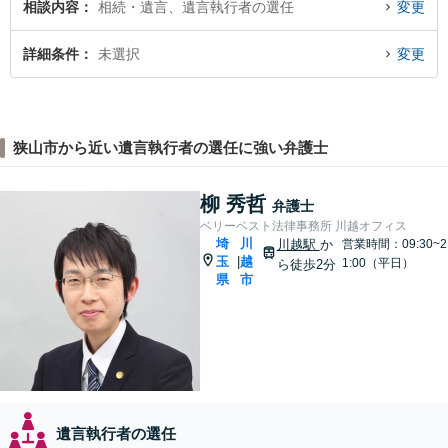
相談内容
相続・遺言、遺言執行者の選任
変更
詳細条件
未選択
変更
狭山市から近い遺言執行者の選任に強い弁護士
柳 秀哲
弁護士
ベリーベスト法律事務所 川越オフィス
埼
川
川越駅
か
営業時間：09:30~2
玉
越
|
1:00（平日）
ら徒歩2分
県
市
遺言執行者の選任