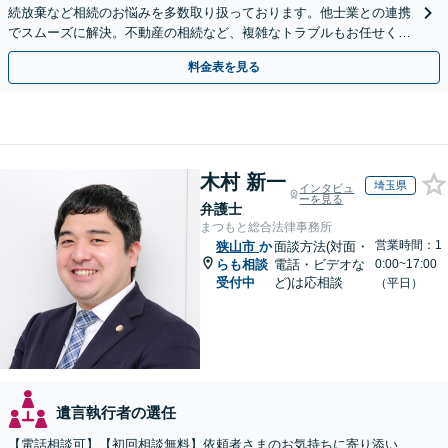
続放棄など相続のお悩みを多数取り扱っております。他士業との連携
でスムーズに解決。不動産の相続など、複雑なトラブルもお任せくだ
さい。【初回面談相談30分無料】
料金表を見る
木村 新一
埼玉県
インタビュ
ーを見る
弁護士
まつもと総合法律事務所
営業時間：1
狭山市
か
面談方法(対面・
らも相談
電話・ビデオな
0:00~17:00
受付中
ど)は応相談
（平日）
遺言執行者の選任
【電話相談可】【初回相談無料】依頼者さまのお気持ちに寄り添い、