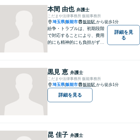
て、依頼者様に納得いただけ
本間 由也
弁護士
る解決を目指します。
こだまや法律事務所 飯能事務所
埼玉県
飯能市
飯能駅
から徒歩1分
|
紛争・トラブルは、初期段階
詳細を見
で対応することにより、費用
る
的にも精神的にも負担がずっ
と軽くなります。 さらに言え
ば、紛争・トラブルの「予
防」こそ、重要なのです。ぜ
ひ一度ご相談ください。
黒見 恵
弁護士
こだまや法律事務所 飯能事務所
埼玉県
飯能市
飯能駅
から徒歩1分
|
詳細を見る
昆 佳子
弁護士