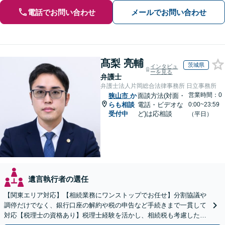
電話でお問い合わせ
メールでお問い合わせ
髙梨 亮輔
茨城県
インタビュ
ーを見る
弁護士
弁護士法人片岡総合法律事務所 日立事務所
営業時間：0
狭山市
か
面談方法(対面・
らも相談
電話・ビデオな
0:00~23:59
受付中
ど)は応相談
（平日）
遺言執行者の選任
【関東エリア対応】【相続業務にワンストップでお任せ】分割協議や
調停だけでなく、銀行口座の解約や税の申告など手続きまで一貫して
対応【税理士の資格あり】税理士経験を活かし、相続税も考慮した相