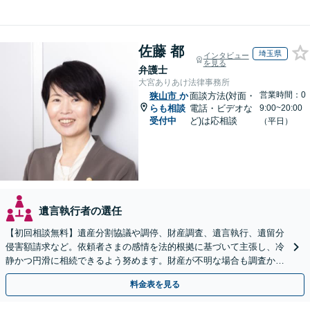
佐藤 都
埼玉県
インタビュー
を見る
弁護士
大宮ありあけ法律事務所
営業時間：0
狭山市
か
面談方法(対面・
らも相談
電話・ビデオな
9:00~20:00
受付中
ど)は応相談
（平日）
遺言執行者の選任
【初回相談無料】遺産分割協議や調停、財産調査、遺言執行、遺留分
侵害額請求など。依頼者さまの感情を法的根拠に基づいて主張し、冷
静かつ円滑に相続できるよう努めます。財産が不明な場合も調査から
対応します。
料金表を見る