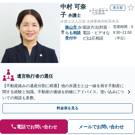
中村 可奈
東京都
インタビュ
ーを見る
子
弁護士
弁護士法人日栄 法律事務所町田本店
営業時間：0
狭山市
か
面談方法(対面・
らも相談
電話・ビデオな
9:30~21:00
受付中
ど)は応相談
（平日）
遺言執行者の選任
【不動産絡みの遺産分割に精通】他の弁護士とは一線を画す不動産に
関する経験と知識。不動産の価値を的確にアドバイス。使い込みにつ
いての相談も多数。
料金表を見る
電話でお問い合わせ
メールでお問い合わせ