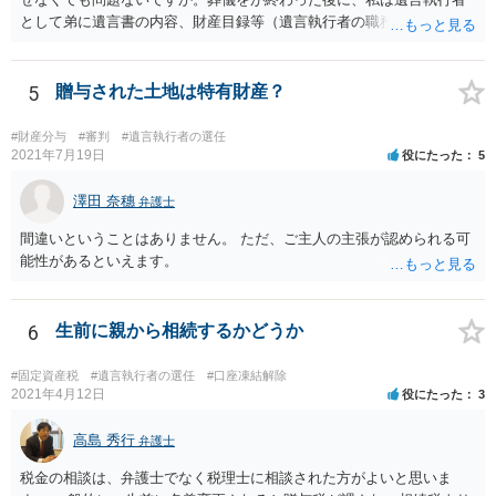
として弟に遺言書の内容、財産目録等（遺言執行者の職務）を知らせ
ればよいですか。 葬儀は喪主が主催する行事ですから、誰を参加させ
るかは喪主の自由です。 呼ばなくてもかまいません。 そもそも、そう
いう法律関係にありません。 遺言の内容と遺産の総額の通知、公正証
5
贈与された土地は特有財産？
書でない場合は遺言の検認については、執行者に通知義務があるの
で、対応しましょう。 そのあとは遺留分の請求などがあればそれへの
#財産分与
#審判
#遺言執行者の選任
対応となるでしょう。
2021年7月19日
役にたった
5
澤田 奈穗
弁護士
間違いということはありません。 ただ、ご主人の主張が認められる可
能性があるといえます。
6
生前に親から相続するかどうか
#固定資産税
#遺言執行者の選任
#口座凍結解除
2021年4月12日
役にたった
3
高島 秀行
弁護士
税金の相談は、弁護士でなく税理士に相談された方がよいと思いま