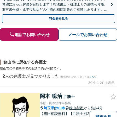
希望に沿った解決を目指します！司法書士・税理士との連携も可能。
遺言書作成・成年後見などの生前の相続対策のご相談も承ります。
【夜間／休日の相談可能】
料金表を見る
電話でお問い合わせ
メールでお問い合わせ
狭山市に所在する弁護士
狭山市の事務所等での面談予約が可能です。
2
人の弁護士が見つかりました
(検索結果について詳しくは
こちら
)
2件中 1-2件を表示
岡本 聡治
弁護士
小原・岡本法律事務所
埼玉県
狭山市
狭山市駅
から徒歩4分
|
【初回相談無料】【弁護士歴2
詳細を見