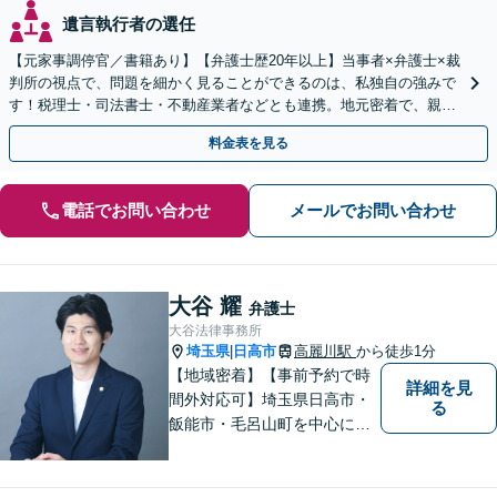
遺言執行者の選任
【元家事調停官／書籍あり】【弁護士歴20年以上】当事者×弁護士×裁
判所の視点で、問題を細かく見ることができるのは、私独自の強みで
す！税理士・司法書士・不動産業者などとも連携。地元密着で、親切
＆丁寧にお悩みに寄り添います【所沢駅6分】
料金表を見る
電話でお問い合わせ
メールでお問い合わせ
大谷 耀
弁護士
大谷法律事務所
埼玉県
日高市
高麗川駅
から徒歩1分
|
【地域密着】【事前予約で時
詳細を見
間外対応可】埼玉県日高市・
る
飯能市・毛呂山町を中心に、
相続・交通事故案件を中心に
取り扱っております。 豊富な
経験と確かな知識に基づい