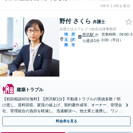
4件中 1-4件を表示
野付 さくら
弁護士
弁護士法人アルファ総合法律事務所
埼
所
所沢駅
か
営業時間：09:00~2
玉
沢
|
0:00（平日）
ら徒歩1分
県
市
建築トラブル
【初回相談60分無料】【所沢駅1分】不動産トラブルの実績多数！明
け渡し、賃料回収、家賃の値上げ、契約書作成等、オーナー、管理会
社、管理組合の負担を軽減し、迅速解決へ。他士業と連携し、ワンス
トップでサポート【当日・夜間（18時まで）の相談可】
料金表を見る