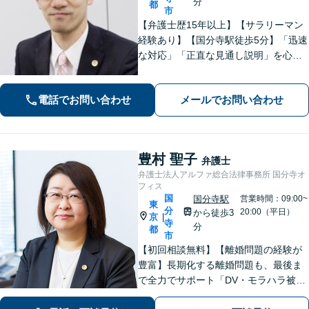
分
都
市
【弁護士歴15年以上】【サラリーマン
経験あり】【国分寺駅徒歩5分】「迅速
な対応」「正直な見通し説明」を心が
け、遺産相続、勤務先との労働問題を
はじめ、私生活で生じるさまざまな悩
電話でお問い合わせ
メールでお問い合わせ
みに寄り添います！一人ひとりに最適
な解決策をご提案。【夜間・休日相談
可】
豊村 聖子
弁護士
弁護士法人アルファ総合法律事務所 国分寺オ
フィス
国
国分寺駅
営業時間：09:00~
東
分
20:00（平日）
から徒歩3
京
|
寺
分
都
市
【初回相談無料】【離婚問題の経験が
豊富】長期化する離婚問題も、最後ま
で全力でサポート「DV・モラハラ被害
の対応実績豊富」相続は協議から調