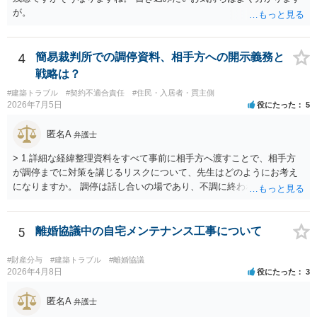
が。
4
簡易裁判所での調停資料、相手方への開示義務と
戦略は？
#建築トラブル
#契約不適合責任
#住民・入居者・買主側
2026年7月5日
役にたった
5
匿名A
弁護士
> 1.詳細な経緯整理資料をすべて事前に相手方へ渡すことで、相手方
が調停までに対策を講じるリスクについて、先生はどのようにお考え
になりますか。 調停は話し合いの場であり、不調に終われば訴訟で解
決せざるを得ません。 訴訟では「裁判所にだけ資料を見せる」などと
いう姑息な手段は使えませんし、公平かつ納得のできる解決というの
は、当事者と裁判所が同じ主張と証拠関係を踏まえた上で初めて実現
5
離婚協議中の自宅メンテナンス工事について
できるものだと考えます。 > 2.また、開示する範囲や内容の見せ方に
ついて、何か工夫できる点があればご教示いただけますでしょうか。
#財産分与
#建築トラブル
#離婚協議
弁護士によって考え方が異なるかもしれませんが、資料の一部を相手
2026年4月8日
役にたった
3
に見せないという行動は、その資料（や隠している部分）には提出者
にとって不利な事実が隠されているという推認を働かせることに繋が
匿名A
弁護士
るリスクがあります（もちろん、争点と全く無関係な部分をマスキン