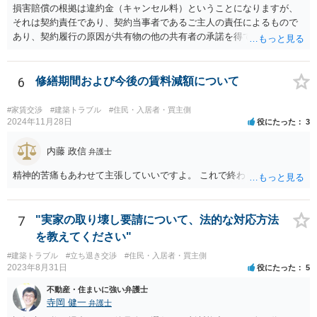
損害賠償の根拠は違約金（キャンセル料）ということになりますが、
グ等することはありますが、それは手続戦略とは別の問題です）。 裁
それは契約責任であり、契約当事者であるご主人の責任によるもので
判所は公平な第三者であり、調停委員会に与える心証も考慮する必要
あり、契約履行の原因が共有物の他の共有者の承諾を得ていなかった
があります。手続を有利に進めたいのであれば、証拠の出し方より
というのは、まさしくご主人の責任ですので、全額ご主人が負担され
も、どのような反論でも対応できるように自身の主張をきちんと押さ
るべきものであり、奥さんが負担すべき債務ではありません。つまり
え、説得力のある説明と資料を用意することだと思います。 ただ、今
奥さんにメンテナンス工事契約を承諾しなければならない義務はあり
6
修繕期間および今後の賃料減額について
回提出を予定している資料がどのようなものであるのか、争点とどの
ません。 それでも請求をされましたら、個別の法律相談をされること
ような関係があるのか、なぜ調停を選択したのか等の個別事情によっ
をお薦めします。
て具体的なに採るべき手段は変わってくるため、上記はあくまで個別
#家賃交渉
#建築トラブル
#住民・入居者・買主側
2024年11月28日
役にたった
3
事情を踏まえない一般論としてご理解いただき、本件でどのように対
応すべきであるかについては弁護士へ直接相談された方がよいと思い
内藤 政信
ます。
弁護士
精神的苦痛もあわせて主張していいですよ。 これで終わります。
7
"実家の取り壊し要請について、法的な対応方法
を教えてください"
#建築トラブル
#立ち退き交渉
#住民・入居者・買主側
2023年8月31日
役にたった
5
不動産・住まいに強い弁護士
寺岡 健一
弁護士