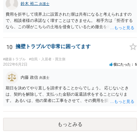
かと思います。
鈴木 裕二
弁護士
費用を折半して境界上に設置された塀は共有になると考えられますの
で、相談者様の承諾なく壊すことはできません。 相手方は「拒否する
なら、この塀がこちらの土地を侵食しているため撤去を求める手続き
に移る」と述べているようですが、隣地の所有者と同意のうえ設置し
ているわけですから、相談者様の同意なく塀の撤去を求めることは法
的には難しいように思われます。 また、「隣地（相談者様）の許可」
10
擁壁トラブルで非常に困ってます
というのが何の許可を示しているのか判然としませんが、一般に、高
層建築物の建築確認を得る際は、近隣住民と協議してその建築に関し
#建築トラブル
#住民・入居者・買主側
同意を得るよう行政指導が行われておりますので、（推測になってし
2022年6月2日
役にたった
5
まいますが）この同意を得ている旨虚偽の申請を行い、建築許可を得
たのかもしれません。 近隣住民の同意は必須の要件ではないため、直
内藤 政信
弁護士
ちに建築確認自体が取り消されるわけではございませんが、虚偽の申
期日を決めてやり直しを請求することからでしょう。 応じないとき
請を行ったことについて申請者の責任を追及する余地はあろうかと存
は、契約を解除して、支払った金額の返還請求をすることになりま
じます。 お話をお聞きする限り、相手方のやり口は非常に強引かつ高
す。 あるいは、他の業者に工事をさせて、その費用を損害として請求
圧的で、相談者様が恐怖を感じるのは無理もないことかと思います。
することになるで しょう。
相手方の態度を見ていると、無理矢理塀を破壊して建築工事を強行す
るおそれすらあるように思われますので、相手方に、塀の取り壊しに
は応じない旨や、「隣地の許可済と話して（嘘をついて）建築許可を
もっとみる
取った」ということについて説明を求める旨を記載した通知書を送り
付けるとともに、行政にも相談するのがよろしいかと存じます。 ま
た、相談者様が弁護士に依頼することで、相手方との交渉は全て弁護