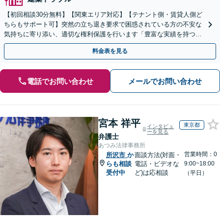
【初回相談30分無料】【関東エリア対応】【テナント側・賃貸人側ど
ちらもサポート可】突然の立ち退き要求で困惑されている方の不安な
気持ちに寄り添い、適切な権利保護を行います「豊富な実績を持つ弁
護士チームによる総合的サポート」【休日・夜間相談可】
料金表を見る
電話でお問い合わせ
メールでお問い合わせ
宮本 祥平
東京都
インタビュ
ーを見る
弁護士
あつみ法律事務所
営業時間：0
所沢市
か
面談方法(対面・
らも相談
電話・ビデオな
9:00~18:00
受付中
ど)は応相談
（平日）