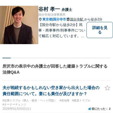
弁護の顕著な実績。夜間の法
律相談・打ち合わせに力を入
谷村 孝一
弁護士
れています。【万全のコロナ
国分寺南法律事務所
対策】お気軽にご相談くださ
東京都
国分寺市
国分寺駅
から徒歩2分
|
い。
【国分寺駅から徒歩2分】民
詳細を見
事・商事事件/刑事事件につい
る
て幅広く対応しています。ま
ずはお気軽にご相談くださ
い。
所沢市の表示中の弁護士が回答した建築トラブルに関する
法律Q&A
夫が相続するかもしれない空き家から出火した場合の
責任範囲について。妻にも責任が及びますか？
#近隣トラブル（隣人・騒音・ペット問題）
#借地権
#建築トラブル
#オーナーチェンジ
2026年01月03日(土)
役にたった
2