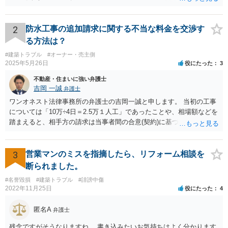
2
防水工事の追加請求に関する不当な料金を交渉す
る方法は？
#建築トラブル
#オーナー・売主側
2025年5月26日
役にたった
3
不動産・住まいに強い弁護士
吉岡 一誠
弁護士
ワンオネスト法律事務所の弁護士の吉岡一誠と申します。 当初の工事
については「10万÷4日＝2.5万１人工」であったことや、相場額などを
踏まえると、相手方の請求は当事者間の合意(契約)に基づかない不当な
請求と言い得るので、追加工事代金については10万円（2.5万×4人）し
か支払う意向がない旨を伝えて、減額の交渉をすべきでしょう。 相手
方の立場としても、裁判を起こす時間や労力、経済的コストその他裁
3
営業マンのミスを指摘したら、リフォーム相談を
判が終わるまでキャッシュが入ってこないことなどがネックになり得
断られました。
るでしょうから、減額に応じてくる可能性は大いにあるかと思いま
#名誉毀損
#建築トラブル
#誹謗中傷
す。
2022年11月25日
役にたった
4
匿名A
弁護士
残念ですがそうなりますね。 書き込みたいお気持ちはよく分かります