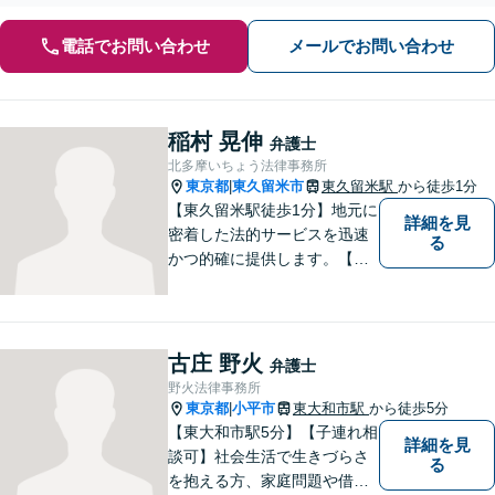
電話でお問い合わせ
メールでお問い合わせ
稲村 晃伸
弁護士
北多摩いちょう法律事務所
東京都
東久留米市
東久留米駅
から徒歩1分
|
【東久留米駅徒歩1分】地元に
詳細を見
密着した法的サービスを迅速
る
かつ的確に提供します。【当
日／夜間／休日対応可能】法
律トラブルでお悩みの方は、
お気軽にご相談ください。ご
納得のいく解決を目指して、
古庄 野火
弁護士
全力を尽くします。【法テラ
野火法律事務所
ス利用可能】
東京都
小平市
東大和市駅
から徒歩5分
|
【東大和市駅5分】【子連れ相
詳細を見
談可】社会生活で生きづらさ
る
を抱える方、家庭問題や借金