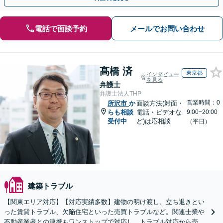
電話で面談予約
メールでお問い合わせ
髙橋 済
東京都
インタビュー
を見る
弁護士
弁護士法人THP
営業時間：0
所沢市
か
面談方法(対面・
らも相談
電話・ビデオな
9:00~20:00
受付中
ど)は応相談
（平日）
建築トラブル
【関東エリア対応】【対応実績多数】建物の明け渡し、立ち退きとい
った賃貸トラブル、欠陥住宅といった売買トラブルなど。関連士業や
不動産業者との連携もワンストップで対応し、トラブル対応から売却