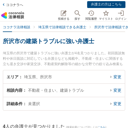
弁護士の方はこちら
ココナラへ
投稿する
探す
閲覧履歴
マイリスト
ログイン
ココナラ法律相談
埼玉県で法律相談できる弁護士
所沢市で法律相談で
所沢市の建築トラブルに強い弁護士
埼玉県の所沢市で建築トラブルに強い弁護士が4名見つかりました。初回面談無
料や休日面談に対応している弁護士なども掲載中。不動産・住まいに関係する
立ち退き交渉や家賃交渉、不動産契約解除等の細かな分野での絞り込み検索も
でき便利です。特に弁護士法人アルファ総合法律事務所の野付 さくら弁護士や
段貞行法律事務所の鶴羽 良弘弁護士、弁護士法人アルファ総合法律事務所の中
エリア
埼玉県、所沢市
変更
山 純子弁護士のプロフィール情報や弁護士費用、強みなどが注目されていま
す。『所沢市で土日や夜間に発生した建築トラブルのトラブルを今すぐに弁護
相談内容
不動産・住まい、建築トラブル
変更
士に相談したい』『建築トラブルのトラブル解決の実績豊富な近くの弁護士を
検索したい』『初回相談無料で建築トラブルを法律相談できる所沢市内の弁護
士に相談予約したい』などでお困りの相談者さんにおすすめです。
詳細条件
未選択
変更
4
人の弁護士が見つかりました
(検索結果について詳しくは
こちら
)