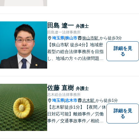
問題などでお困りの方に、弁
護士として法律面からサポー
トいたします。【債務初回相
談無料】【分割払い可】【法
田島 遼一
弁護士
テラス利用可】
田島遼一法律事務所
埼玉県
狭山市
狭山市駅
から徒歩3分
|
【狭山市駅 徒歩4分】地域密
詳細を見
着型の総合法律事務所を目指
る
し、地域の方々の法律問題を
迅速かつ良い解決に導けるよ
う最善を尽くします。 法律問
題でお悩みのことがあればお
気軽にご相談ください。
佐藤 直樹
弁護士
志木総合法律事務所
埼玉県
志木市
志木駅
から徒歩1分
|
【志木駅徒歩1分】【夜間／休
詳細を見
日対応可能】離婚事件／労働
る
事件／交通事故事件／相続事
件／土地建物明渡請求事件等
幅広く対応。クレプトマニア