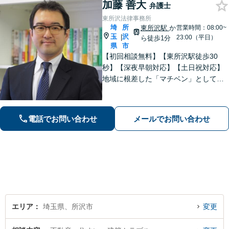
加藤 善大
弁護士
東所沢法律事務所
埼
所
東所沢駅
か
営業時間：08:00~
玉
沢
|
23:00（平日）
ら徒歩1分
県
市
【初回相談無料】【東所沢駅徒歩30
秒】【深夜早朝対応】【土日祝対応】
地域に根差した「マチベン」として、
みなさまの法律トラブルに真剣に向き
合います。ご都合に合わせて出張相談
も承ります。リーズナブルな料金体系
電話でお問い合わせ
メールでお問い合わせ
をご提供しています。
エリア
埼玉県、所沢市
変更