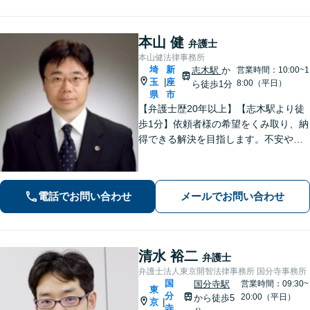
本山 健
弁護士
本山健法律事務所
埼
新
志木駅
か
営業時間：10:00~1
玉
座
|
8:00（平日）
ら徒歩1分
県
市
【弁護士歴20年以上】【志木駅より徒
歩1分】依頼者様の希望をくみ取り、納
得できる解決を目指します。不安や疑
問に寄り添いながら適切なご説明をい
たします。男女問題・債務整理・刑事
事件／何でも遠慮せずご相談ください
電話でお問い合わせ
メールでお問い合わせ
【初回面談無料（30分まで）】
清水 裕二
弁護士
弁護士法人東京開智法律事務所 国分寺事務所
国
国分寺駅
営業時間：09:30~
東
分
20:00（平日）
から徒歩5
京
|
寺