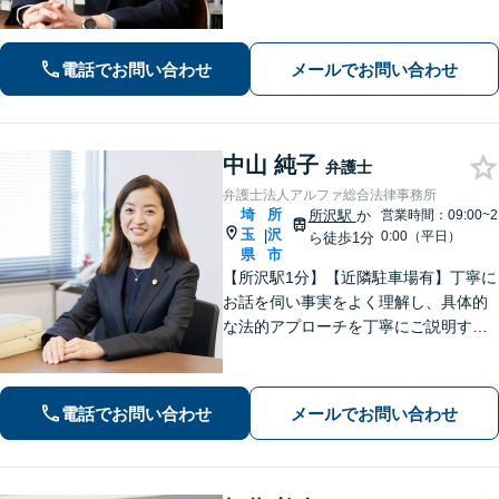
間も対応◎1人1人に最適な解決方法を
ご提案します。まずはお気軽にご相談
ください！【初回相談無料】
電話でお問い合わせ
メールでお問い合わせ
中山 純子
弁護士
弁護士法人アルファ総合法律事務所
埼
所
所沢駅
か
営業時間：09:00~2
玉
沢
|
0:00（平日）
ら徒歩1分
県
市
【所沢駅1分】【近隣駐車場有】丁寧に
お話を伺い事実をよく理解し、具体的
な法的アプローチを丁寧にご説明する
ことを心掛けています。皆様の困りご
とに寄り添い、可能な解決策を探すお
手伝いをいたします。どうぞお気軽に
電話でお問い合わせ
メールでお問い合わせ
ご相談ください。