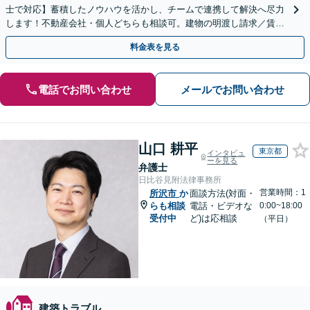
士で対応】蓄積したノウハウを活かし、チームで連携して解決へ尽力
します！不動産会社・個人どちらも相談可。建物の明渡し請求／賃貸
借契約書の作成／離婚の財産分与等【千葉中央駅5分】
料金表を見る
電話でお問い合わせ
メールでお問い合わせ
山口 耕平
東京都
インタビュ
ーを見る
弁護士
日比谷見附法律事務所
営業時間：1
所沢市
か
面談方法(対面・
らも相談
電話・ビデオな
0:00~18:00
受付中
ど)は応相談
（平日）
建築トラブル