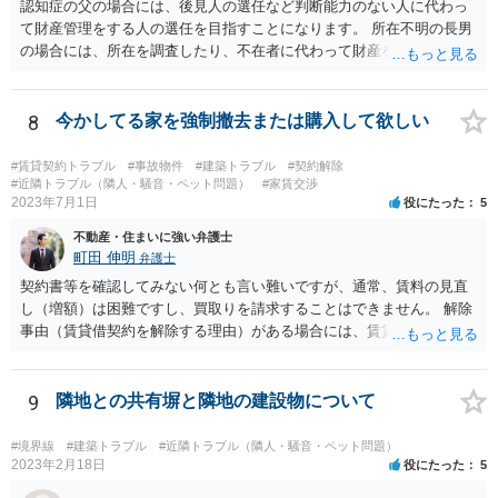
認知症の父の場合には、後見人の選任など判断能力のない人に代わっ
て財産管理をする人の選任を目指すことになります。 所在不明の長男
の場合には、所在を調査したり、不在者に代わって財産を管理する人
の選任を目指すことになります。
8
今かしてる家を強制撤去または購入して欲しい
#賃貸契約トラブル
#事故物件
#建築トラブル
#契約解除
#近隣トラブル（隣人・騒音・ペット問題）
#家賃交渉
2023年7月1日
役にたった
5
不動産・住まいに強い弁護士
町田 伸明
弁護士
契約書等を確認してみない何とも言い難いですが、通常、賃料の見直
し（増額）は困難ですし、買取りを請求することはできません。 解除
事由（賃貸借契約を解除する理由）がある場合には、賃貸借契約を解
除して、土地建物の明け渡しを求めることも可能です。 明け渡しを求
めることができる状況であれば、事実上、賃料の見直し（増額）や買
取りの交渉をすることもあり得るでしょう。 反対に、明け渡しを求め
9
隣地との共有塀と隣地の建設物について
ることが難しいのであれば、賃料の見直し（増額）や買取りの交渉も
困難とならざるを得ないでしょう。 いずれにしても、（強制的な）明
#境界線
#建築トラブル
#近隣トラブル（隣人・騒音・ペット問題）
け渡しなどの請求もお考えなのであれば、現況や契約書等の確認が不
2023年2月18日
役にたった
5
可欠ですから、資料等一式を持参して弁護士にご相談された方がよい