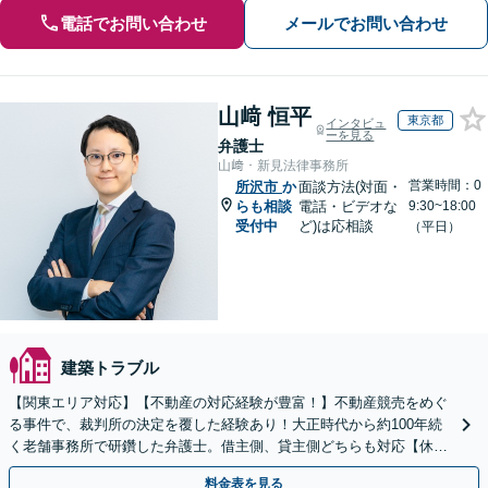
電話でお問い合わせ
メールでお問い合わせ
山﨑 恒平
東京都
インタビュ
ーを見る
弁護士
山﨑・新見法律事務所
営業時間：0
所沢市
か
面談方法(対面・
らも相談
電話・ビデオな
9:30~18:00
受付中
ど)は応相談
（平日）
建築トラブル
【関東エリア対応】【不動産の対応経験が豊富！】不動産競売をめぐ
る事件で、裁判所の決定を覆した経験あり！大正時代から約100年続
く老舗事務所で研鑽した弁護士。借主側、貸主側どちらも対応【休
日・夜間対応可】
料金表を見る