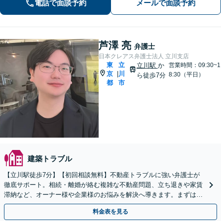
停・審判まですべて代理で「生前対策
電話で面談予約
メールで面談予約
を一からサポート」遺産整理の代行業
務も承ります【国分寺徒歩3分】
芦澤 亮
弁護士
日本クレアス弁護士法人 立川支店
東
立
立川駅
か
営業時間：09:30~1
京
川
|
8:30（平日）
ら徒歩7分
都
市
建築トラブル
【立川駅徒歩7分】【初回相談無料】不動産トラブルに強い弁護士が
徹底サポート。相続・離婚が絡む複雑な不動産問題、立ち退きや家賃
滞納など、オーナー様や企業様のお悩みを解決へ導きます。まずはご
相談ください【電話相談可】【休日・夜間面談可】
料金表を見る