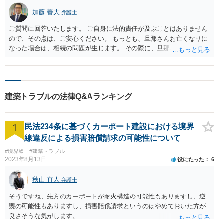
加藤 善大
弁護士
ご質問に回答いたします。 ご自身に法的責任が及ぶことはありません
ので、その点は、ご安心ください。 もっとも、旦那さんお亡くなりに
なった場合は、相続の問題が生じます。 その際に、旦那さんが損害賠
償金の満額の支払ができていない場合は、 その支払債務も相続するこ
とにはなります。 また、建物は旦那さんも２分の１を相続したことに
なっていますが、 遺産分割未了のまま旦那さんが亡くなると、ご質問
者様がその２分の１の分を相続することになります。 借家に建ってい
建築トラブルの法律Q&Aランキング
る建物の相続問題が２０年以上未解決である理由が不明ではあります
が、 まずはその点をはっきりさせた方がよさそうですね。 ご質問に対
する回答は以上ですが、可能であれば、ご依頼になるかは別にして、
1
民法234条に基づくカーポート建設における境界
お近くの弁護士に直接相談されて、今後の対応についてアドバイスを
求めることをおすすめいたします。 ご参考にしていただけますと幸い
線違反による損害賠償請求の可能性について
です。
#境界線
#建築トラブル
2023年8月13日
役にたった
6
秋山 直人
弁護士
そうですね、先方のカーポートが耐火構造の可能性もありますし、逆
襲の可能性もありますし、損害賠償請求というのはやめておいた方が
良さそうな気がします。