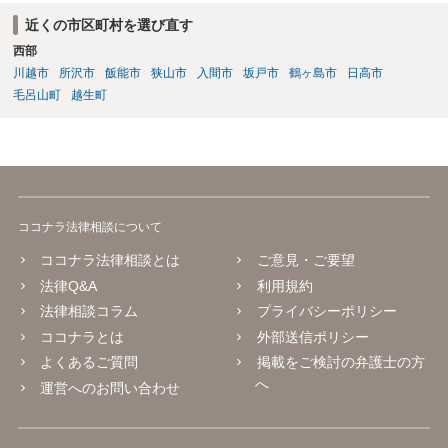
士に任せることができ、相手方と話さなければならないという精神的
近くの市区町村を選び直す
なご負担をなくすこともできます。 相手方に恐怖を感じ、ご自身で話
西部
し合いを行うことができそうにないようでしたら、一度弁護士に依頼
川越市
所沢市
飯能市
狭山市
入間市
坂戸市
鶴ヶ島市
日高市
することをご検討いただくのがよろしいかもしれません。 ご参考にな
毛呂山町
越生町
れば幸いです。
ココナラ法律相談について
ココナラ法律相談とは
ご意見・ご要望
法律Q&A
利用規約
法律相談コラム
プライバシーポリシー
ココナラとは
外部送信ポリシー
よくあるご質問
掲載をご検討の弁護士の方
へ
運営へのお問い合わせ