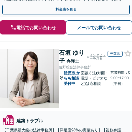
まで徹底サポート【初回相談無料】
料金表を見る
電話でお問い合わせ
メールでお問い合わせ
石垣 ゆり
千葉県
インタビュ
ーを見る
子
弁護士
佐野総合法律事務所
営業時間：0
所沢市
か
面談方法(対面・
らも相談
電話・ビデオな
9:00~17:00
受付中
ど)は応相談
（平日）
建築トラブル
【千葉県最大級の法律事務所】【満足度98%の実績あり】【複数弁護