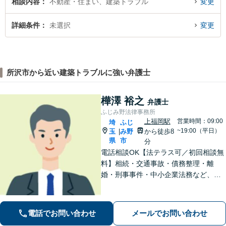
相談内容
不動産・住まい、建築トラブル
変更
詳細条件
未選択
変更
所沢市から近い建築トラブルに強い弁護士
樺澤 裕之
弁護士
ふじみ野法律事務所
上福岡駅
営業時間：09:00
埼
ふじ
~19:00（平日）
玉
み野
から徒歩8
|
県
市
分
電話相談OK【法テラス可／初回相談無
料】相続・交通事故・債務整理・離
婚・刑事事件・中小企業法務など、お
困りごとは気兼ねなくご相談くださ
い！一人ひとり真摯に向き合い、解決
へと導きます【休日夜間対応】【上福
電話でお問い合わせ
メールでお問い合わせ
岡駅8分】【駐車場あり】