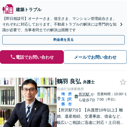
建築トラブル
【即日相談可】オーナーさま、借主さま、マンション管理組合さま、
それぞれに対応しております。不動産トラブルの解決には専門的な知
識が必要で、当事者同士での解決は困難です
料金表を見る
電話でお問い合わせ
メールでお問い合わせ
鶴羽 良弘
弁護士
段貞行法律事務所
埼
所
所沢駅
か
営業時間：10:00~1
玉
沢
|
7:00（平日）
ら徒歩7分
県
市
【所沢駅7分】【弁護歴10年以上】離
婚、遺産相続、交通事故、借金など、
幅広いご相談に迅速に対応！土日祝夜