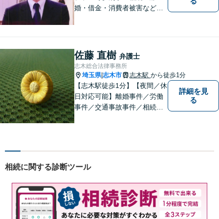
る
婚・借金・消費者被害など、
幅広いお困りごとに対応いた
します。いつでも依頼者様の
味方となり、しかるべき方向
へと導いてまいります。まず
佐藤 直樹
弁護士
はお気軽にご相談ください。
志木総合法律事務所
埼玉県
志木市
志木駅
から徒歩1分
|
【志木駅徒歩1分】【夜間／休
詳細を見
日対応可能】離婚事件／労働
る
事件／交通事故事件／相続事
件／土地建物明渡請求事件等
幅広く対応。クレプトマニア
弁護の顕著な実績。夜間の法
律相談・打ち合わせに力を入
れています。【万全のコロナ
相続に関する診断ツール
対策】お気軽にご相談くださ
い。