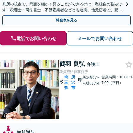
判所の視点で、問題を細かく見ることができるのは、私独自の強みで
す！税理士・司法書士・不動産業者などとも連携。地元密着で、親切
＆丁寧にお悩みに寄り添います【所沢駅6分】
料金表を見る
電話でお問い合わせ
メールでお問い合わせ
鶴羽 良弘
弁護士
段貞行法律事務所
埼
所
所沢駅
か
営業時間：10:00~1
玉
沢
|
7:00（平日）
ら徒歩7分
県
市
生前贈与