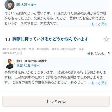
関 大河
弁護士
そういう認識でよいと思います。 口座に入れたお金の説明が自分の親
からもらったとか、兄弟からもらったとか、昔稼いだお金が出てきた
というケースの場合は、大丈夫です。
10
調停に持っていけるかどうか悩んでいます
#遺留分侵害額請求・放棄
#生前贈与
#遺留分侵害額請求・放棄
2021年12月7日
役にたった
5
相続・遺言に強い弁護士
尾畠 弘典
弁護士
事情の補充ありがとうございます。 遺留分の計算を行う必要がありま
すね。 正確な判断のためには詳細な事情をお聞きする必要がありま
す。 ご自身の遺留分の侵害があるかどうか、あるとしてどの程度の金
額となるかを正確に把握されたいのであれば、一度お近くの弁護士に
相談されるのが良いと思います。
もっとみる