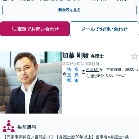
へ。まずはお気軽にご相談ください【所沢駅徒歩1分】
料金表を見る
電話でお問い合わせ
メールでお問い合わせ
加藤 剛毅
弁護士
武蔵野合同法律事務所
埼
所
所沢駅
か
営業時間：09:00~2
玉
沢
|
0:00（平日）
ら徒歩6分
県
市
生前贈与
【元家事調停官／書籍あり】【弁護士歴20年以上】当事者×弁護士×裁