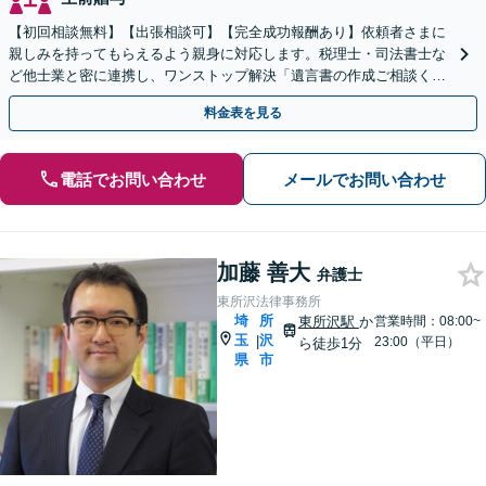
【初回相談無料】【出張相談可】【完全成功報酬あり】依頼者さまに
親しみを持ってもらえるよう親身に対応します。税理士・司法書士な
ど他士業と密に連携し、ワンストップ解決「遺言書の作成ご相談くだ
さい／相続での揉め事を未然に防ぐ」【休日・夜間相談可】
料金表を見る
電話でお問い合わせ
メールでお問い合わせ
加藤 善大
弁護士
東所沢法律事務所
埼
所
東所沢駅
か
営業時間：08:00~
玉
沢
|
23:00（平日）
ら徒歩1分
県
市