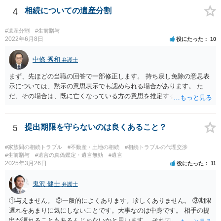
がしますね。
4
相続についての遺産分割
#遺産分割
#生前贈与
2022年6月8日
役にたった
10
中條 秀和
弁護士
まず、先ほどの当職の回答で一部修正します。 持ち戻し免除の意思表
示については、黙示の意思表示でも認められる場合があります。 た
だ、その場合は、既に亡くなっている方の意思を推定することになり
ますので、なかなか立証のハードルは高いと思われます。それゆえ、
持ち戻し免除の意思表示は書面で明確にしておいていただくべきとい
う結論は変わりません。 誤解を与えるような回答でした。失礼しまし
5
提出期限を守らないのは良くあること？
た。 文言については、「〇〇に対する生前贈与による特別受益の持ち
戻しをすべて免除する」というのがオーソドックスなものですが、ご
#家族間の相続トラブル
#不動産・土地の相続
#相続トラブルの代理交渉
心配ならば、弁護士のところに行って、特別受益となりそうな贈与に
#生前贈与
#遺言の真偽鑑定・遺言無効
#遺言
2025年3月26日
役にたった
11
ついて説明した上で、適切な文言についてご相談してみてはいかがで
しょうか。
鬼沢 健士
弁護士
①与えません。 ②一般的によくあります。珍しくありません。 ③期限
遅れをあまりに気にしないことです。大事なのは中身です。 相手の提
出が遅れることもあるんじゃないかと思います。 それでもあなた有利