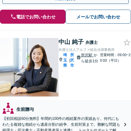
電話でお問い合わせ
メールでお問い合わせ
中山 純子
弁護士
弁護士法人アルファ総合法律事務所
埼
所
所沢駅
か
営業時間：09:00~2
玉
沢
|
0:00（平日）
ら徒歩1分
県
市
生前贈与
【初回相談60分無料】年間約100件の相続案件の実績あり。何代にも
わたる複雑な相続から遺産分割の紛争、生前対策まで。難解な問題も
税理士・司法書士・不動産業者等と連携し、トータルサポートで解決