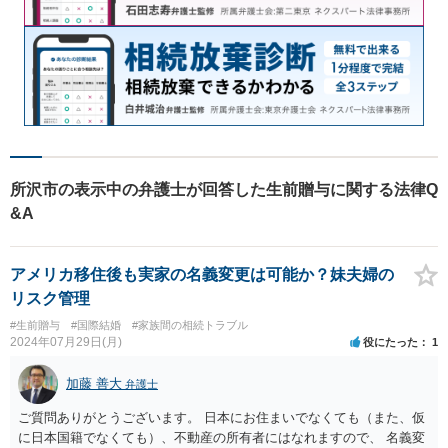
所沢市の表示中の弁護士が回答した生前贈与に関する法律Q
&A
アメリカ移住後も実家の名義変更は可能か？妹夫婦の
リスク管理
#生前贈与
#国際結婚
#家族間の相続トラブル
2024年07月29日(月)
役にたった
1
加藤 善大
弁護士
ご質問ありがとうございます。 日本にお住まいでなくても（また、仮
に日本国籍でなくても）、不動産の所有者にはなれますので、 名義変