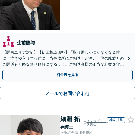
生前贈与
【関東エリア対応】【初回相談無料】「取り返しがつかなくなる前
に、泣き寝入りする前に、当事務所にご相談ください」他の親族との
ご関係も可能な限り良好になるよう、ご相談者様の正当な利益を守り
つつ、双方が納得できる着地点を探ります。
料金表を見る
メールでお問い合わせ
細淵 拓
神奈川県
インタビュー
を見る
弁護士
横浜綜合法律事務所