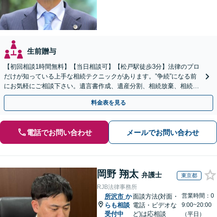
生前贈与
【初回相談1時間無料】【当日相談可】【松戸駅徒歩3分】法律のプロ
だけが知っている上手な相続テクニックがあります。”争続”になる前
にお気軽にご相談下さい。遺言書作成、遺産分割、相続放棄、相続税
のことなど弁護経験豊富です。
料金表を見る
電話でお問い合わせ
メールでお問い合わせ
岡野 翔太
弁護士
東京都
RJB法律事務所
営業時間：0
所沢市
か
面談方法(対面・
らも相談
電話・ビデオな
9:00~20:00
受付中
ど)は応相談
（平日）