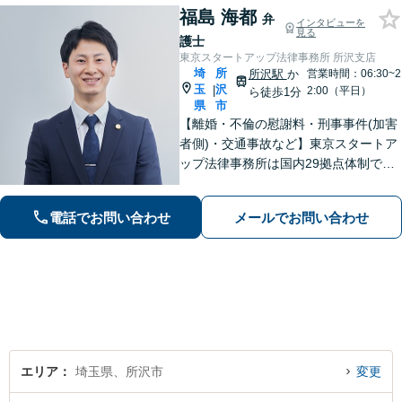
福島 海都
弁
インタビューを
見る
護士
東京スタートアップ法律事務所 所沢支店
埼
所
所沢駅
か
営業時間：06:30~2
玉
沢
|
2:00（平日）
ら徒歩1分
県
市
【離婚・不倫の慰謝料・刑事事件(加害
者側)・交通事故など】東京スタートア
ップ法律事務所は国内29拠点体制で全
国対応！【ご自宅からの電話相談にも
対応(法律相談は完全予約制)】各分野で
電話でお問い合わせ
メールでお問い合わせ
専門性の高い弁護士が寄り添い解決を
サポートします。
エリア
埼玉県、所沢市
変更