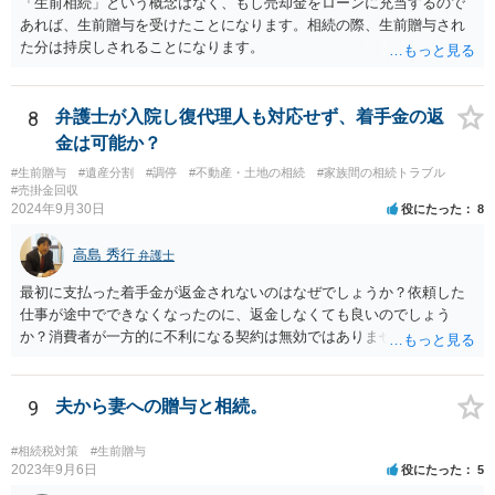
「生前相続」という概念はなく、もし売却金をローンに充当するので
除条件 慈善団体への寄附を予約しつつ、資金不足時は解除できる条項
あれば、生前贈与を受けたことになります。相続の際、生前贈与され
を設定。 などがあり得るかと思われます。
た分は持戻しされることになります。
8
弁護士が入院し復代理人も対応せず、着手金の返
金は可能か？
#生前贈与
#遺産分割
#調停
#不動産・土地の相続
#家族間の相続トラブル
#売掛金回収
2024年9月30日
役にたった
8
高島 秀行
弁護士
最初に支払った着手金が返金されないのはなぜでしょうか？依頼した
仕事が途中でできなくなったのに、返金しなくても良いのでしょう
か？消費者が一方的に不利になる契約は無効ではありませんか？
着手金は、前の弁護士が倒れるまでにやった仕事に応じて清算する義
務があると思います。 倒れた弁護士が所属する弁護士会に相談さ
れた方がよいと思います。 倒れた弁護士は脳梗塞で倒れたようで
9
夫から妻への贈与と相続。
すが、 判断能力があり、復代理を倒れた弁護士の判断で復代理を
選任したのか 即ち、復代理人の選任は有効なのかという問題もあ
#相続税対策
#生前贈与
ると思います。
2023年9月6日
役にたった
5