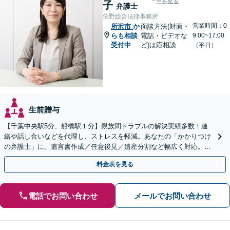
ーを見る
子
弁護士
佐野総合法律事務所
営業時間：0
所沢市
か
面談方法(対面・
らも相談
電話・ビデオな
9:00~17:00
受付中
ど)は応相談
（平日）
生前贈与
【千葉中央駅5分、船橋駅１分】親族間トラブルの解決実績多数！連
絡や話し合いなどを代理し、ストレスを軽減。あなたの「かかりつけ
の弁護士」に。遺言書作成／任意後見／遺産分割など幅広く対応。お
気軽にご相談ください！【初回来所相談30分無料】
料金表を見る
電話でお問い合わせ
メールでお問い合わせ