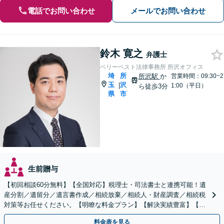
電話でお問い合わせ
メールでお問い合わせ
鈴木 寛之
弁護士
ベリーベスト法律事務所 所沢オフィス
埼
所
所沢駅
か
営業時間：09:30~2
玉
沢
|
1:00（平日）
ら徒歩3分
県
市
生前贈与
【初回相談60分無料】【全国対応】税理士・司法書士と連携可能！遺
産分割／遺留分／遺言書作成／相続放棄／相続人・財産調査／相続税
対策等お任せください。【明瞭な料金プラン】【解決実績豊富】【電
話相談可】
料金表を見る