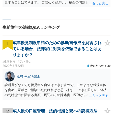
更することはできます。 ご安心ください。 税金の問題もありますの
で、 可能であれば、ご依頼になるかは別にして、今の名義人（叔父様
でしょうか。）と一緒に、 お近くの弁護士に直接相談して、アドバイ
ス等を求めることをお勧めします。 ご参考にしていただければ幸いで
す。
生前贈与の法律Q&Aランキング
1
成年後見制度申請のための診断書作成を妨害され
ている場合、法律家に対策を依頼できることはあ
りますか？
#生前贈与
#DV・暴力
2020年7月22日
役にたった
30
辻村 幸宏
弁護士
診断書がなくても後見申立自体はできますので、このような状況自体
を含めて家裁とご相談いただければと思います。 できる限りのご本人
の判断能力に関する書類（周辺の方の陳述書、医師からの聴取書等）
を整え、家裁の鑑定を経る前提で鑑定費用の予納金を用意し、申立て
をしていただければそこから先は進むのではないかと存じます。 ま
た、Aさんの意向を酌みすぎるあまりに後見申立ができない状況にして
2
成人後の口座管理、法的根拠と親への説得方法