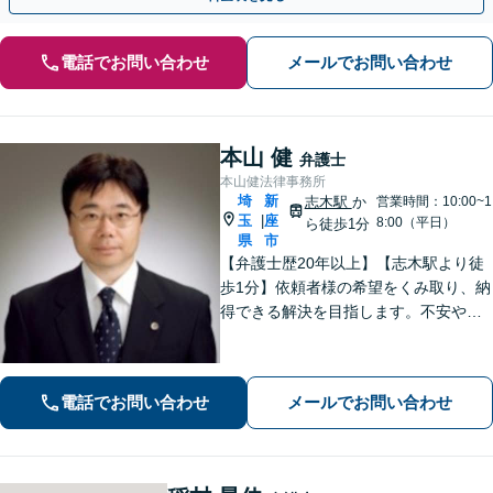
電話でお問い合わせ
メールでお問い合わせ
本山 健
弁護士
本山健法律事務所
埼
新
志木駅
か
営業時間：10:00~1
玉
座
|
8:00（平日）
ら徒歩1分
県
市
【弁護士歴20年以上】【志木駅より徒
歩1分】依頼者様の希望をくみ取り、納
得できる解決を目指します。不安や疑
問に寄り添いながら適切なご説明をい
たします。男女問題・債務整理・刑事
事件／何でも遠慮せずご相談ください
電話でお問い合わせ
メールでお問い合わせ
【初回面談無料（30分まで）】