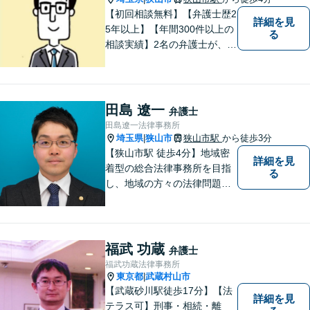
【初回相談無料】【弁護士歴2
詳細を見
5年以上】【年間300件以上の
る
相談実績】2名の弁護士が、さ
まざまな問題を解決します！
【離婚】不倫の慰謝料請求、
財産分与、養育費など、ご相
談ください【相続】税理士や
田島 遼一
弁護士
司法書士などと連携し、複雑
田島遼一法律事務所
な案件も対応。【狭山市駅4
埼玉県
狭山市
狭山市駅
から徒歩3分
|
分】
【狭山市駅 徒歩4分】地域密
詳細を見
着型の総合法律事務所を目指
る
し、地域の方々の法律問題を
迅速かつ良い解決に導けるよ
う最善を尽くします。 法律問
題でお悩みのことがあればお
気軽にご相談ください。
福武 功蔵
弁護士
福武功蔵法律事務所
東京都
武蔵村山市
|
【武蔵砂川駅徒歩17分】【法
詳細を見
テラス可】刑事・相続・離