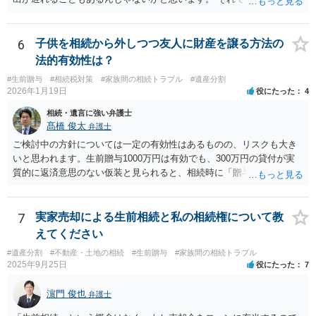
にはなりません。
6
子供を相続から外しつつ友人に財産を譲る方法の
法的有効性は？
#生前贈与
#相続税対策
#家族間の相続トラブル
#遺産分割
2026年1月19日
役にたった
4
相続・遺言に強い弁護士
髙橋 俊太
弁護士
ご検討中の方針については一定の有効性はあるものの、リスクも大き
いと思われます。生前贈与1000万円は有効でも、300万円の貸付が実
質的に返済意思のない仮装と見られると、相続時に「贈与」と評価さ
れ、子から遺留分侵害額請求を受ける可能性があります。 その他の方
法として考えられるものとしては、 ①信託（家族信託・目的信託） 財
産を信託口に移し、受託者（信頼できる友人や専門職）に管理させ、
7
実家売却による生前相続と私の相続権について教
・生存中はあなたの生活費・介護費に優先充当 ・残余を友人や慈善団
えてください
体へ と使途を厳格に指定。相続ではなく信託帰属になるため、子の関
#遺産分割
#不動産・土地の相続
#生前贈与
#家族間の相続トラブル
与を大きく排除できます。 ②遺言＋生命保険の組合せ 生活資金は手元
2025年9月25日
役にたった
7
に残し、余剰資金で受取人を友人・団体にした保険を活用。保険金は
相続財産とは別枠で、遺留分対策にも有効と思われます。 ③負担付死
濵門 俊也
弁護士
因贈与 「介護・見守り等を条件に、死亡時に財産を渡す」契約。条件
不履行なら無効にでき、老後の安心を担保できます。 ④ 寄附予約＋解