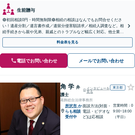
生前贈与
🟢初回相談0円・時間無制限🟢相続の相談はなんでもお問合せくださ
い！遺産分割／遺言書作成／遺留分侵害額請求／相続人調査など。相
続手続きから親や兄弟、親戚とのトラブルなど幅広く対応。他士業と
も連携可能です【出張相談可】【東所沢駅30秒】
料金表を見る
電話でお問い合わせ
メールでお問い合わせ
角 学
弁
東京都
インタビューを
見る
護士
葛飾総合法律事務所
営業時間：0
所沢市
か
面談方法(対面・
らも相談
電話・ビデオな
9:00~18:00
受付中
ど)は応相談
（平日）