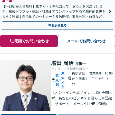
【平日初回30分無料】素早く・丁寧な対応で「安心」をお届けしま
す。相続トラブル・登記・税務までワンストップ対応で精神的負担を
大きく軽減｜自治体でのセミナーも多数開催。遺産分割・放棄などま
ずはお気軽にご相談ください【通知税理士】
料金表を見る
電話でお問い合わせ
メールでお問い合わせ
増田 周治
弁護士
オンライン法律事務所タマ
東
桜街道駅
営業時間：10:00~
東
大
17:00（平日）
から徒歩1
京
|
和
分
都
市
【オンライン相談メイン】場所を問わ
ず、あなたのビジネスと暮らしを迅速
にサポート！メールやLINEで気軽につ
ながる身近さと、倒産・労働紛争で磨
いた確かな解決力で、進むべき道を丁