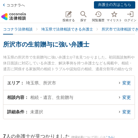
弁護士の方はこちら
ココナラへ
投稿する
探す
閲覧履歴
マイリスト
ログイン
ココナラ法律相談
埼玉県で法律相談できる弁護士
所沢市で法律相談で
所沢市の生前贈与に強い弁護士
埼玉県の所沢市で生前贈与に強い弁護士が7名見つかりました。初回面談無料や
休日面談に対応している弁護士、解決事例を持つ弁護士なども掲載中。相続・
遺言に関係する家族間の相続トラブルや認知症の相続、遺産分割等の細かな分
野での絞り込み検索もでき便利です。特に弁護士法人アルファ総合法律事務所
の野付 さくら弁護士やベリーベスト法律事務所 所沢オフィスの鈴木 寛之弁護
エリア
埼玉県、所沢市
変更
士、弁護士法人アルファ総合法律事務所の中山 純子弁護士のプロフィール情報
や弁護士費用、強みなどが注目されています。『所沢市で土日や夜間に発生し
相談内容
相続・遺言、生前贈与
変更
た生前贈与のトラブルを今すぐに弁護士に相談したい』『生前贈与のトラブル
解決の実績豊富な近くの弁護士を検索したい』『初回相談無料で生前贈与を法
律相談できる所沢市内の弁護士に相談予約したい』などでお困りの相談者さん
詳細条件
未選択
変更
におすすめです。
7
人の弁護士が見つかりました
(検索結果について詳しくは
こちら
)