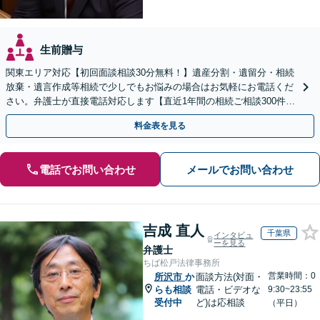
生前贈与
関東エリア対応【初回面談相談30分無料！】遺産分割・遺留分・相続
放棄・遺言作成等相続で少しでもお悩みの場合はお気軽にお電話くだ
さい。弁護士が直接電話対応します【直近1年間の相続ご相談300件以
上！＆相続の著書・セミナー多数】弁護士複数所属
料金表を見る
電話でお問い合わせ
メールでお問い合わせ
吉成 直人
千葉県
インタビュ
ーを見る
弁護士
ちば松戸法律事務所
営業時間：0
所沢市
か
面談方法(対面・
らも相談
電話・ビデオな
9:30~23:55
受付中
ど)は応相談
（平日）