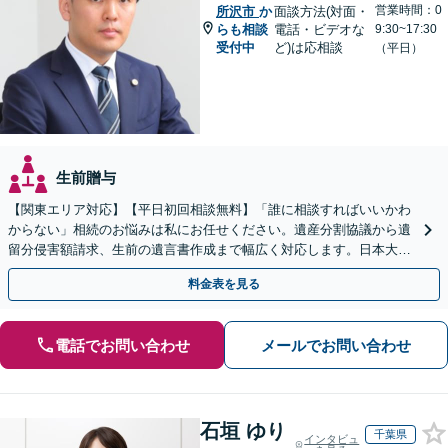
営業時間：0
所沢市
か
面談方法(対面・
らも相談
電話・ビデオな
9:30~17:30
受付中
ど)は応相談
（平日）
生前贈与
【関東エリア対応】【平日初回相談無料】「誰に相談すればいいかわ
からない」相続のお悩みは私にお任せください。遺産分割協議から遺
留分侵害額請求、生前の遺言書作成まで幅広く対応します。日本大通
り駅直結でアクセス良好。
料金表を見る
電話でお問い合わせ
メールでお問い合わせ
石垣 ゆり
千葉県
インタビュ