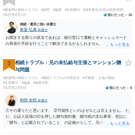
いる施設の問題もありますので、当該地域の地域包括支援センターに
ご相談されるのもひとつの方法です。
#家族間の相続トラブル
#調停
#協議
#生前贈与
#成年後見(生前の財産管理)
2022年6月1日
役にたった
16
相続・遺言に強い弁護士
尾畠 弘典
弁護士
お聞きする限りの状況であれば、銀行窓口で通帳とキャッシュカード
の再発行手続を行うことで解決できるかもしれません。
3
相続トラブル：兄の未払給与主張とマンション贈
与問題
#家族間の相続トラブル
#相続トラブルの代理交渉
#不動産・土地の相続
#生前贈与
#協議
#遺産分割
2025年2月5日
役にたった
6
和田 史郎
弁護士
①その通りだと思います。 ②可能性といのはゼロとは言えません。 た
だ、公証人役場の印を押した贈与契約書、贈与税の支払事実、登記に
「贈与」と記載されていること、の証拠からして、兄の主張は通らな
いようには思います。 ③④その通りだと思います。 話し合いで折り合
わなければ、遺産分割調停を申し立てて進めるのがベターのような気