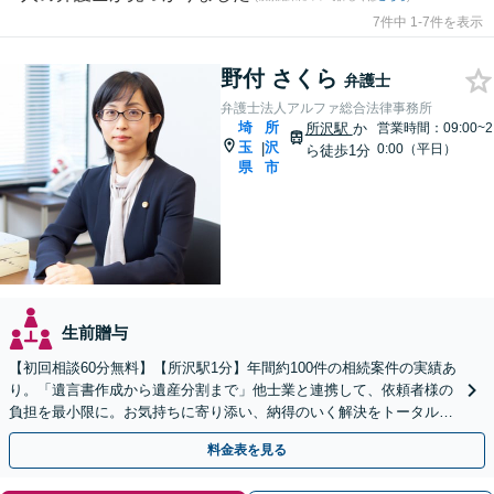
7件中 1-7件を表示
野付 さくら
弁護士
弁護士法人アルファ総合法律事務所
埼
所
所沢駅
か
営業時間：09:00~2
玉
沢
|
0:00（平日）
ら徒歩1分
県
市
生前贈与
【初回相談60分無料】【所沢駅1分】年間約100件の相続案件の実績あ
り。「遺言書作成から遺産分割まで」他士業と連携して、依頼者様の
負担を最小限に。お気持ちに寄り添い、納得のいく解決をトータル・
サポート【当日・夜間（18時まで）の相談可】
料金表を見る