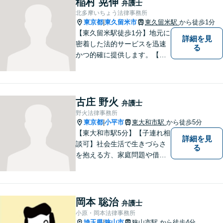
稲村 晃伸
弁護士
北多摩いちょう法律事務所
東京都
東久留米市
東久留米駅
から徒歩1分
|
【東久留米駅徒歩1分】地元に
詳細を見
密着した法的サービスを迅速
る
かつ的確に提供します。【当
日／夜間／休日対応可能】法
律トラブルでお悩みの方は、
お気軽にご相談ください。ご
納得のいく解決を目指して、
古庄 野火
弁護士
全力を尽くします。【法テラ
野火法律事務所
ス利用可能】
東京都
小平市
東大和市駅
から徒歩5分
|
【東大和市駅5分】【子連れ相
詳細を見
談可】社会生活で生きづらさ
る
を抱える方、家庭問題や借金
問題などでお困りの方に、弁
護士として法律面からサポー
トいたします。【債務初回相
談無料】【分割払い可】【法
岡本 聡治
弁護士
テラス利用可】
小原・岡本法律事務所
埼玉県
狭山市
狭山市駅
から徒歩4分
|