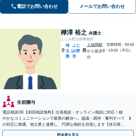
電話でお問い合わせ
メールでお問い合わせ
寧に示します。【メール・LINE 受付
中】
樺澤 裕之
弁護士
ふじみ野法律事務所
上福岡駅
営業時間：09:00
埼
ふじ
~19:00（平日）
玉
み野
から徒歩8
|
県
市
分
生前贈与
電話相談OK【初回相談無料】出張相談・オンライン相談に対応！細
やかなコミュニケーションで最善の解決へ。協議・調停・審判すべて
の対応に精通。他士業と連携し、円満な相続を目指します【休日夜間
対応】【上福岡駅8分】生前対策もお任せください
料金表を見る