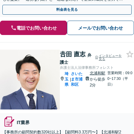
ポート【他士業連携】【ワンストップサービスの提供】
料金表を見る
電話でお問い合わせ
メールでお問い合わせ
𠮷田 直志
弁
インタビューを
見る
護士
弁護士法人法律事務所フォレスト
北浦和駅
営業時間：09:0
埼
さいた
0~17:30（平
玉
ま市浦
から徒歩
|
県
和区
日）
2分
IT業界
【事務所の顧問契約数320社以上】【顧問料3.3万円〜】【北浦和駅2