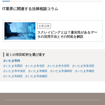
じる (プログラミングスクールの生徒との関係) 例えば、 •プログラミ
ングスクールと生徒との間の契約関係•内容の整備（プログラミング講
IT業界に関連する法律相談コラム
座の受講のみならず、開発案件の手伝いる等の対外的な関係も生ずる
ため) •ユーザー企業Ｂ社の開発案件を手伝った期間•時間が労務の提供
や受託業務の遂行として扱われれないか（これらの対価としての給与•
企業法務
報酬の発生の有無等） •生徒のミス等により発生した損害の責任の所在
（プログラミングスクールが責任を負う範囲、生徒が責任を負うこと
スクレイピングとは？違法性があるデー
があるのか否か等） •開発案件に関わった生徒がユーザー企業の秘密を
タの活用方法とその対処を解説
漏洩しないような対策を講じる なお、インターネットを通じたプログ
ラミング教育の提供が、特定商取引法上の「特定継続的役務」のう
ち、「電子計算機又はワードプロセッサーの操作に関する知識又 は技
近くの市区町村を選び直す
術の教授」(いわゆるパソコン教室)に該当するか否かについて、消費者
庁及び経済産業省の検討の結果、「パソコンの操作に関する知識や技
さいたま市内
術の教授と一体不可分とならない限り、『特定継続的役務』に該当し
さいたま市西区
さいたま市北区
さいたま市大宮区
さいたま市見沼区
ない」ことが明らかにされています。 【参考】インターネットを通じ
さいたま市中央区
さいたま市桜区
さいたま市浦和区
さいたま市南区
たプログラミング教育の提供が明確化されます~産業競争力強化法の
さいたま市緑区
さいたま市岩槻区
「グレーゾーン解消制度」の活用~（経済産業省サイト） https://www.
meti.go.jp/policy/jigyou_saisei/kyousouryoku_kyouka/shinjigyo-kaitaku
seidosuishin/press/141225_press.pdf