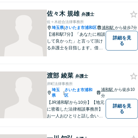
ミがお預かりします。あなた
の代わりに悩み、考え、解決
佐々木 規雄
弁護士
策をご提案します。
佐々木総合法律事務所
埼玉県
さいたま市浦和区
浦和駅
から徒歩7分
|
【浦和駅7分】「あなたに相談
詳細を見
して良かった」と言って頂け
る
る弁護士を目指します。借
金・交通事故・離婚など、幅
広いお困りごとに対応してま
いります。まずはご相談くだ
渡部 綾菜
さいませ。【近隣駐車場あ
弁護士
り】
岸町法律事務所
浦和駅
から徒歩10
埼玉
さいたま市浦和
|
県
区
分
【JR浦和駅から10分】【地元
詳細を見
に密着した法律相談事務所】
る
お一人おひとりと話し合い、
その方の希望に沿った提案を
行っております。お役に立て
ることがあれば、ぜひお手伝