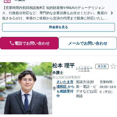
【営業時間内初回相談無料】知的財産権やM&Aのデューデリジェン
ス、行政処分対応など、専門的な企業法務もお任せください。敷居の
低さを心がけ、単発のご依頼から交渉の代理まで親身に対応いたしま
す。問題が複雑化する前に気軽にご相談を。
料金表を見る
電話でお問い合わせ
メールでお問い合わせ
松本 理平
東京都
インタビュ
ーを見る
弁護士
青山北町法律事務所
さいたま市
面談方法(対
営業時間：
浦和区
から
面・電話・ビ
08:00~18:0
も相談受付
デオなど)は応
0（平日）
中
相談