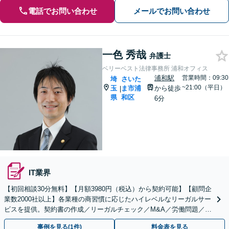
電話でお問い合わせ
メールでお問い合わせ
一色 秀哉
弁護士
ベリーベスト法律事務所 浦和オフィス
浦和駅
営業時間：09:30
埼
さいた
~21:00（平日）
玉
ま市浦
から徒歩
|
県
和区
6分
IT業界
【初回相談30分無料】【月額3980円（税込）から契約可能】【顧問企
業数2000社以上】各業種の商習慣に応じたハイレベルなリーガルサー
ビスを提供。契約書の作成／リーガルチェック／M&A／労働問題／知
的財産等、お任せください【他士業連携可能】
事例を見る(1件)
料金表を見る