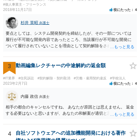
#個人事業主・フリーランス
2018年11月17日
役にたった
4
杉井 英昭
弁護士
要点としては、システム開発契約を締結したが、その一部については
履行が不可能な開発内容であったところ、当該履行が不可能な開発に
ついて履行されていないことを理由として契約解除をされた。そこ
で、既に開発を完了したものについての請負代金を請求できるか、と
いうご質問であると理解しました。 まず、「物理的にできない開発で
一方的に契約不履行のように伝えられ」とのことですが、「物理的に
3
動画編集レクチャーの中途解約の返金額
できない」と真に言えるのかどうか、なぜ「物理的にできない開発」
を請け負うことになったのかが問題です。 もし、「物理的にできな
#IT業界
#住民訴訟
#契約解除・契約取消
#労働・雇用契約違反
#学校法人
い」という意味が、単に「契約に記載された納期では間に合わない」
2023年2月7日
役にたった
4
ということであれば、それは単純に履行遅滞を理由とする債務不履行
ですから、契約解除は有効です。 「物理的にできない」が、そもそも
内藤 政信
弁護士
そのような開発は理論的に不可能（例えば、タイムマシンを作るとい
相手の都合のキャンセルですね。 あなたが原因とは思えません。 返金
う契約等）であれば、契約自体が無効になる可能性があります。 いず
する必要はないと思いますが、あなたの和解案が適切と思います。
れの場合であっても、結局は、上記の「物理的にできない」部分を除
いた部分は開発完了しているということですから、その部分に相当す
る請負代金は請求できる可能性があります。 ただし、当該開発完了部
4
自社ソフトウェアへの追加機能開発における著作
分だけでどれくらいの価値があるのか、が問題になります。 一般論は
以上で、より個別的なお話は、詳しい契約内容や開発内容を知る必要