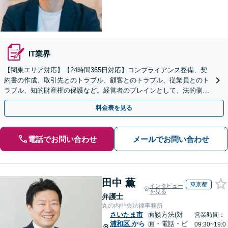
IT業界
【関東エリア対応】【24時間365日対応】コンプライアンス整備、契
約書の作成、取引先とのトラブル、顧客とのトラブル、従業員とのト
ラブル、知的財産権の保護など。経営者のブレインとして、法的側面
より力強く事業をサポートします。【初回相談無料】
料金表を見る
電話でお問い合わせ
メールでお問い合わせ
田中 薫
東京都
インタビュー
を見る
弁護士
丸の内中央法律事務所
さいたま市
面談方法(対
営業時間：
浦和区
から
面・電話・ビ
09:30~19:0