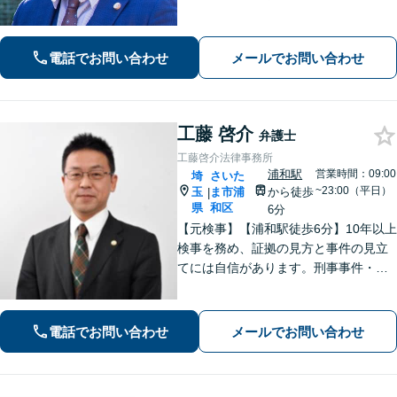
家などの遺産分割にも対応」相続・離
婚丸ごとお任せください【浦和駅3分】
電話でお問い合わせ
メールでお問い合わせ
工藤 啓介
弁護士
工藤啓介法律事務所
浦和駅
営業時間：09:00
埼
さいた
~23:00（平日）
玉
ま市浦
から徒歩
|
県
和区
6分
【元検事】【浦和駅徒歩6分】10年以上
検事を務め、証拠の見方と事件の見立
てには自信があります。刑事事件・離
婚等の家事事件・企業法務のご相談を
お受けしております。まずはお問い合
わせ下さい。
電話でお問い合わせ
メールでお問い合わせ