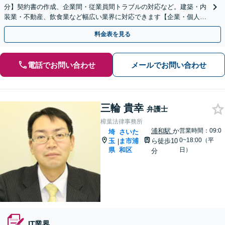
分】契約書の作成、企業間・従業員間トラブルの対応など。建築・内
装業・不動産、飲食業など幅広い業界に対応できます【企業・個人事
業主の方初回面談無料】
料金表を見る
電話でお問い合わせ
メールでお問い合わせ
三輪 貴幸
弁護士
樟葉法律事務所
浦和駅
か
営業時間：09:0
埼
さいた
0~18:00（平
玉
ま市浦
ら徒歩10
|
県
和区
日）
分
IT業界