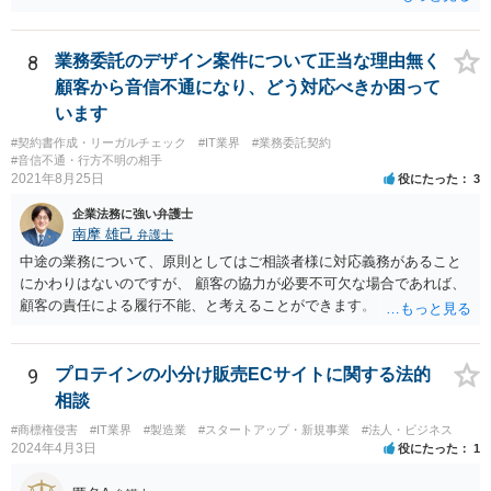
定商品・指定役務について登録商標の使用をしていない場合、誰で
も、その指定商品・指定役務に関する商標登録を取り消すことについ
て、審判を請求することができます(商標法第50条第1項)。 また、登録
8
業務委託のデザイン案件について正当な理由無く
商標を有する企業から対象となる商標権を譲り受ける方法もあり得ま
顧客から音信不通になり、どう対応べきか困って
す。 いずれにしても、詳しい事情に基づく判断を要するご事案かと思
います
われますので、一度、商標権に詳しい弁護士や弁理士に直接相談の
#契約書作成・リーガルチェック
#IT業界
#業務委託契約
上、今後の方針の検討をなさってみるとよろしいかと思います。
#音信不通・行方不明の相手
2021年8月25日
役にたった
3
企業法務に強い弁護士
南摩 雄己
弁護士
中途の業務について、原則としてはご相談者様に対応義務があること
にかわりはないのですが、 顧客の協力が必要不可欠な場合であれば、
顧客の責任による履行不能、と考えることができます。 トラブルにな
った時のことを考え、履行不能に至る経緯については日付付きのメモ
などで 簡単にでもまとめておくこと、顧客とのやり取りのログを証拠
として保存しておくこともお勧めいたします。
9
プロテインの小分け販売ECサイトに関する法的
相談
#商標権侵害
#IT業界
#製造業
#スタートアップ・新規事業
#法人・ビジネス
2024年4月3日
役にたった
1