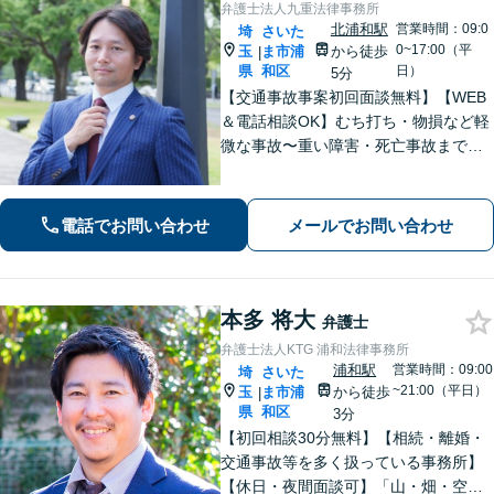
弁護士法人九重法律事務所
北浦和駅
営業時間：09:0
埼
さいた
0~17:00（平
玉
ま市浦
から徒歩
|
県
和区
日）
5分
【交通事故事案初回面談無料】【WEB
＆電話相談OK】むち打ち・物損など軽
微な事故〜重い障害・死亡事故まで、
豊富な対応実績。弁護士3名で3,000件
以上の交通事故の実績あり。ご相談、
解決まで全て弁護士が対応し、負担を
電話でお問い合わせ
メールでお問い合わせ
軽減します【北浦和駅7分】
本多 将大
弁護士
弁護士法人KTG 浦和法律事務所
浦和駅
営業時間：09:00
埼
さいた
~21:00（平日）
玉
ま市浦
から徒歩
|
県
和区
3分
【初回相談30分無料】【相続・離婚・
交通事故等を多く扱っている事務所】
【休日・夜間面談可】「山・畑・空き