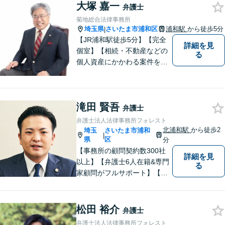
大塚 嘉一
弁護士
菊地総合法律事務所
埼玉県
さいたま市浦和区
浦和駅
から徒歩5分
|
【JR浦和駅徒歩5分】【完全
詳細を見
個室】【相続・不動産などの
る
個人資産にかかわる案件を多
数解決】問題がしかるべき方
向に向かうよう全力でサポー
トさせていただきます。 ぜひ
滝田 賢吾
お気軽にご相談ください。
弁護士
弁護士法人法律事務所フォレスト
北浦和駅
から徒歩2
埼玉
さいたま市浦和
|
県
区
分
【事務所の顧問契約数300社
詳細を見
以上】【弁護士6人在籍&専門
る
家顧問がフルサポート】【北
浦和駅2分】企業法務に強い弁
護士が労働雇用、債権回収、
商取引問題などに対応しま
松田 裕介
弁護士
す。中小企業さま、個人事業
弁護士法人法律事務所フォレスト