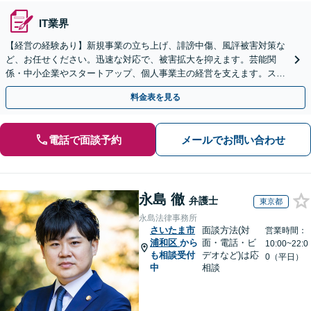
IT業界
【経営の経験あり】新規事業の立ち上げ、誹謗中傷、風評被害対策な
ど、お任せください。迅速な対応で、被害拡大を抑えます。芸能関
係・中小企業やスタートアップ、個人事業主の経営を支えます。スポ
ット・顧問契約いずれも対応可。【表参道駅から徒歩3分】
料金表を見る
電話で面談予約
メールでお問い合わせ
永島 徹
弁護士
東京都
永島法律事務所
さいたま市
面談方法(対
営業時間：
浦和区
から
面・電話・ビ
10:00~22:0
も相談受付
デオなど)は応
0（平日）
中
相談