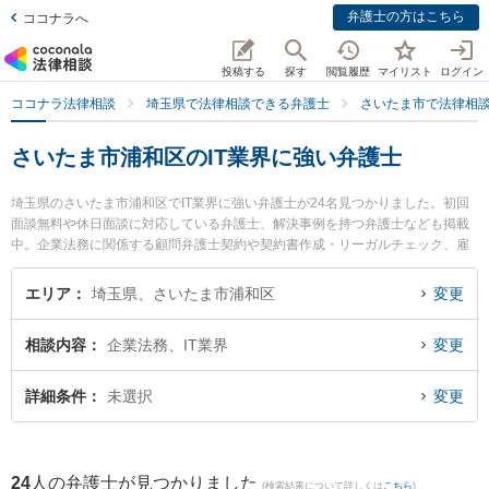
弁護士の方はこちら
ココナラへ
投稿する
探す
閲覧履歴
マイリスト
ログイン
ココナラ法律相談
埼玉県で法律相談できる弁護士
さいたま市で法律相
さいたま市浦和区のIT業界に強い弁護士
埼玉県のさいたま市浦和区でIT業界に強い弁護士が24名見つかりました。初回
面談無料や休日面談に対応している弁護士、解決事例を持つ弁護士なども掲載
中。企業法務に関係する顧問弁護士契約や契約書作成・リーガルチェック、雇
用契約書・就業規則作成等の細かな分野での絞り込み検索もでき便利です。特
に弁護士法人法律事務所フォレストの中尾 基哉弁護士やベリーベスト法律事務
エリア
埼玉県、さいたま市浦和区
変更
所 浦和オフィスの一色 秀哉弁護士、弁護士法人KTG 浦和法律事務所の武藤 太
平弁護士のプロフィール情報や弁護士費用、強みなどが注目されています。
相談内容
企業法務、IT業界
変更
『さいたま市浦和区で土日や夜間に発生したIT業界のトラブルを今すぐに弁護
士に相談したい』『IT業界のトラブル解決の実績豊富な近くの弁護士を検索し
たい』『初回相談無料でIT業界を法律相談できるさいたま市浦和区内の弁護士
詳細条件
未選択
変更
に相談予約したい』などでお困りの相談者さんにおすすめです。
24
人の弁護士が見つかりました
(検索結果について詳しくは
こちら
)