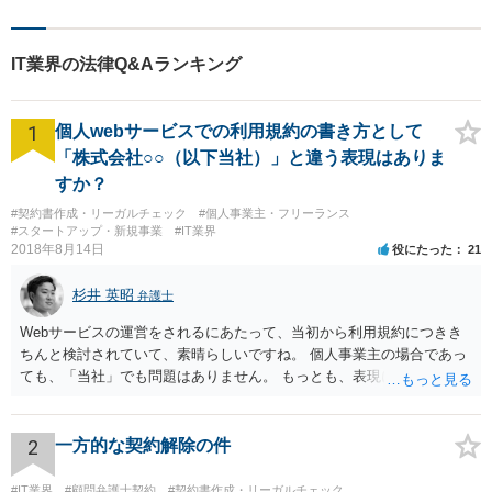
（ユーザー同士が交流できる）に、運営側（依頼者）への苦情を書き込んだ
り、依頼者に対し、不当なアカウント凍結である等の苦情メールを大量に送
付したりした。 【ベリーベストの対応とその結果】 上記の当該ユーザーの行
IT業界の法律Q&Aランキング
為に対し、 ・不正操作により課金を免れることは、電子計算機使用詐欺に該
当する可能性がある ・これ以上の苦情があるなら弁護士に連絡せよ と、依頼
者経由で当該ユーザーに連絡したところ、クレームは収まり早期解決につな
1
がった。 【解決のポイント】 クレーマー対応については、弁護士名での対応
個人webサービスでの利用規約の書き方として
で収まるケースも多くあります。クレーマーを事前に防ぐ意味で、顧問弁護
「株式会社○○（以下当社）」と違う表現はありま
士と契約しているということをホームページで表示することも有益と考えら
すか？
れます。
#契約書作成・リーガルチェック
#個人事業主・フリーランス
#スタートアップ・新規事業
#IT業界
2018年8月14日
役にたった
21
杉井 英昭
弁護士
Webサービスの運営をされるにあたって、当初から利用規約につきき
ちんと検討されていて、素晴らしいですね。 個人事業主の場合であっ
ても、「当社」でも問題はありません。 もっとも、表現に違和感があ
るというのであれば、屋号を使うとよいでしょう。 例えば、田中一郎
さんが「ABCウェブサービス」の屋号で事業を運営する際には、「当
社」の代わりに「ABCウェブサービス」とか「ABCWS」を使う等で
2
一方的な契約解除の件
す。
#IT業界
#顧問弁護士契約
#契約書作成・リーガルチェック