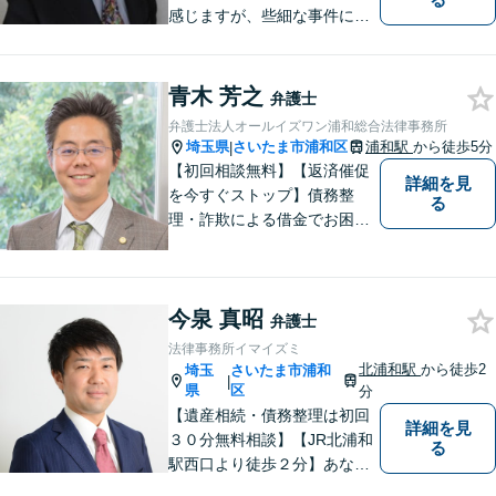
感じますが、些細な事件にも
丁寧に対応します。コンサル
ティング会社での経験から、
会社経営、経理・税務などに
青木 芳之
弁護士
も詳しく、きめ細かく対応致
弁護士法人オールイズワン浦和総合法律事務所
します。刑事事件にも力を入
埼玉県
さいたま市浦和区
浦和駅
から徒歩5分
|
れています。
【初回相談無料】【返済催促
詳細を見
を今すぐストップ】債務整
る
理・詐欺による借金でお困り
の方はお早めにご相談くださ
い。多くのお客様から高評価
をいただいています。【浦和
今泉 真昭
駅5分】【プライバシー配慮】
弁護士
【平日22時・土日祝20時ま
法律事務所イマイズミ
で】【弁護士歴10年以上】
北浦和駅
から徒歩2
埼玉
さいたま市浦和
|
県
区
分
【遺産相続・債務整理は初回
詳細を見
３０分無料相談】【JR北浦和
る
駅西口より徒歩２分】あなた
の悩み、法律事務所イマイズ