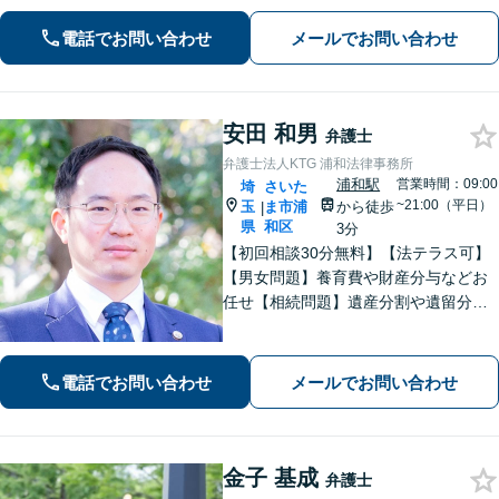
先生に相談して良かった」と思ってい
ただけるよう、一つひとつ丁寧に取り
電話でお問い合わせ
メールでお問い合わせ
組み、前を向くお手伝いができれば幸
いです【夜間・土日祝面談可】
安田 和男
弁護士
弁護士法人KTG 浦和法律事務所
浦和駅
営業時間：09:00
埼
さいた
~21:00（平日）
玉
ま市浦
から徒歩
|
県
和区
3分
【初回相談30分無料】【法テラス可】
【男女問題】養育費や財産分与などお
任せ【相続問題】遺産分割や遺留分、
相続放棄、遺言書作成などに対応【不
動産】他士業との連携で、複雑な事案
も的確に解決【休日・夜間面談可】
電話でお問い合わせ
メールでお問い合わせ
【浦和駅3分】
金子 基成
弁護士