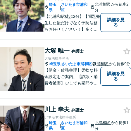
主さまからのご相談に注力
北浦和駅
から徒歩2
埼玉
さいたま市浦和
|
【初回面談無料】
県
区
分
【北浦和駅徒歩2分】【問題発
詳細を見
生した後だけでなく予防法務
る
もお任せください！】多くの
事業者様に充実したリーガル
サービスを届けます。「どの
ような案件に対してもご依頼
大塚 唯一
弁護士
者様に寄り添って真摯に対応
大塚法律事務所
すること」がモットーです。
埼玉県
さいたま市浦和区
浦和駅
から徒歩9分
|
【完全個室】
【借金・債務整理】柔軟な料
詳細を見
金設定をご案内。【詐欺・消
る
費者被害】少しでも疑問や不
安を感じた場合はすぐにご相
談を。【不動産・住まい】幅
広い問題に対応しています。
川上 幸夫
【刑事事件】スピーディーな
弁護士
接見を重視！少年事件は子ど
アネモネ法律事務所
もたちの将来を見据えてサポ
北浦和駅
から徒歩1
埼玉
さいたま市浦和
|
ート。
県
区
分