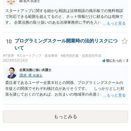
匿名A
弁護士
スタートアップに関する細かな相談は法律相談の掲示板での無料相談
で対応できる範囲を超えてるのと、ネット情報だけに頼るのは危険で
す。 企業法務の取り扱いのある法律事務所に予約を入れて、リーガル
リスクチェックの法務サービスのご依頼をされることをお勧め致しま
す。
10
プログラミングスクール開業時の法的リスクにつ
いて
#IT業界
#スタートアップ・新規事業
#雇用契約書・就業規則作成
2023年5月14日
役にたった
3
企業法務に強い弁護士
清水 卓
弁護士
委託者であるユーザー企業Ｂ社との関係、プログラミングスクールの
生徒との関係でそれぞれ検討点がありそうです。 しっかりとした対
策を講じておくのであれば、お住まいの地域等の弁護士に直接相談の
上、スクールの開業前から契約書等の準備を進めていくことをご検討
下さい。 (委託であるユーザー企業Ｂ社との関係) 例えば、 •プログラ
ミングスクールの生徒が開発案件に関わることを事前に把握•承諾して
もっとみる
いるか •準委任契約で要求される受託者の善管注意義務を果たせるか •
開発に関わった生徒がユーザー企業Ｂ社との間でプログラミングスク
ールＡ社が負っている秘密保持義務に違反しないようにする対策を講