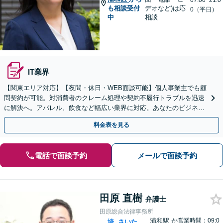
07:00~21:0
も相談受付
デオなど)は応
0（平日）
中
相談
IT業界
【関東エリア対応】【夜間・休日・WEB面談可能】個人事業主でも顧
問契約が可能。対消費者のクレーム処理や契約不履行トラブルを迅速
に解決へ。アパレル、飲食など幅広い業界に対応。あなたのビジネス
の法的基盤を強固にサポートします。
料金表を見る
電話で面談予約
メールで面談予約
田原 直樹
弁護士
田原総合法律事務所
浦和駅
か
営業時間：09:0
埼
さいた