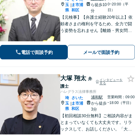
0~20:00（平
玉
ま市浦
ら徒歩10
|
県
和区
日）
分
【元検事】【弁護士経験20年以上】依
頼者さまの権利を守るため、全力で闘
う姿勢を忘れません【離婚・男女問
題】DV・ハラスメント問題はお任せく
ださい【相続・遺言】特別受益や寄与
分・遺留分にも積極的に対応【夜間／
電話で面談予約
メールで面談予約
休日の相談可能】
大塚 翔太
弁
インタビューを
見る
護士
ハレグラス法律事務所
浦和駅
営業時間：09:00
埼
さいた
~18:00（平日）
玉
ま市浦
から徒歩
|
県
和区
3分
【初回相談30分無料】ご相談内容がま
とまっていなくても大丈夫です。リラ
ックスして、お話しください。「大塚