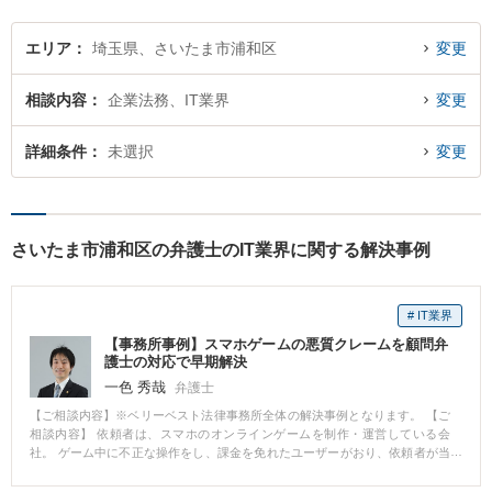
ご相談ください。
エリア
埼玉県、さいたま市浦和区
変更
相談内容
企業法務、IT業界
変更
詳細条件
未選択
変更
さいたま市浦和区の弁護士のIT業界に関する解決事例
# IT業界
【事務所事例】スマホゲームの悪質クレームを顧問弁
護士の対応で早期解決
一色 秀哉
弁護士
【ご相談内容】※ベリーベスト法律事務所全体の解決事例となります。 【ご
相談内容】 依頼者は、スマホのオンラインゲームを制作・運営している会
社。 ゲーム中に不正な操作をし、課金を免れたユーザーがおり、依頼者が当
該ユーザーのアカウントを凍結してゲームにログインできないようにしたと
ころ、当該ユーザーがクレーマーと化した。 具体的には、ゲームの掲示板