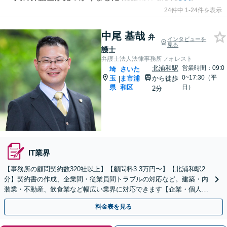
24件中 1-24件を表示
中尾 基哉
弁
インタビューを
見る
護士
弁護士法人法律事務所フォレスト
北浦和駅
営業時間：09:0
埼
さいた
0~17:30（平
玉
ま市浦
から徒歩
|
県
和区
日）
2分
IT業界
【事務所の顧問契約数320社以上】【顧問料3.3万円〜】【北浦和駅2
分】契約書の作成、企業間・従業員間トラブルの対応など。建築・内
装業・不動産、飲食業など幅広い業界に対応できます【企業・個人事
業主の方初回面談無料】
料金表を見る