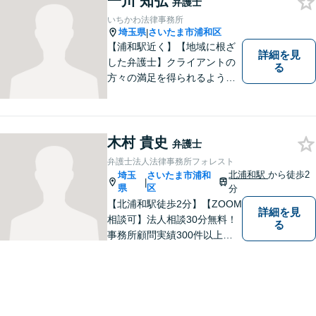
一川 知弘
弁護士
いさせてください。【平日21
いちかわ法律事務所
時まで対応可】
埼玉県
さいたま市浦和区
|
【浦和駅近く】【地域に根ざ
詳細を見
した弁護士】クライアントの
る
方々の満足を得られるよう最
善を尽くします。交通事故／
離婚問題／刑事事件／労働問
題／企業法務など、幅広く対
応可能。【明確な料金体系】
木村 貴史
弁護士
法律トラブルでお悩みの方
弁護士法人法律事務所フォレスト
は、どうぞお気軽にご相談く
北浦和駅
から徒歩2
埼玉
さいたま市浦和
|
ださい。
県
区
分
【北浦和駅徒歩2分】【ZOOM
詳細を見
相談可】法人相談30分無料！
る
事務所顧問実績300件以上！
お一人お一人の抱える問題を
的確に把握し、ご意向に沿え
るよう尽力いたします！業種
ごとに専門化したチームでの
サポート体制あり！ぜひ一度