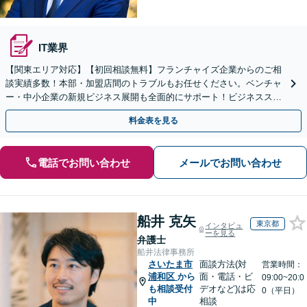
IT業界
【関東エリア対応】【初回相談無料】フランチャイズ企業からのご相
談実績多数！本部・加盟店間のトラブルもお任せください。ベンチャ
ー・中小企業の新規ビジネス展開も全面的にサポート！ビジネススキ
ームの構築支援も！【夜間・休日相談可能】【完全個室】
料金表を見る
電話でお問い合わせ
メールでお問い合わせ
船井 克矢
東京都
インタビュ
ーを見る
弁護士
船井法律事務所
さいたま市
面談方法(対
営業時間：
浦和区
から
面・電話・ビ
09:00~20:0
も相談受付
デオなど)は応
0（平日）
中
相談