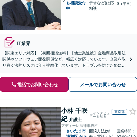
も相談受付
デオなど)は応
0（平日）
中
相談
IT業界
【関東エリア対応】【初回相談無料】【他士業連携】金融商品取引法
関係やソフトウェア開発関係など、幅広く対応しています。企業を取
り巻く法的リスクは年々複雑化しています。トラブルを防ぐために
も、少しでも不安や疑問を感じた段階でご相談ください。
電話でお問い合わせ
メールでお問い合わせ
小林 千咲
東京都
インタビュ
ーを見る
紀
弁護士
アディーレ法律事務所
さいたま市
面談方法(対
営業時間：
浦和区
から
面・電話・ビ