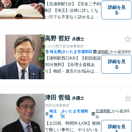
【北浦和駅1分】【完全ご予約
詳細を見
制】【埼玉】法律に詳しくな
る
い方でも不安なく話せるよ
う、わかりやすくご説明する
ことを心がけています。 難し
く感じがちな法律問題も、少
高野 哲好
弁護士
しずつ一緒に整理していきま
たかの県庁前法律事務所
しょう。
埼玉県
さいたま市浦和区
浦和駅
から徒歩8分
|
【浦和駅西口8分】【初回面談
詳細を見
30分無料】【弁理士資格あ
る
り】相続・遺言のお悩みはお
任せください。経験豊富な弁
護士が、他士業とも必要に応
じて連携し、事案に即した最
津田 哲哉
善の解決を全力で目指しま
弁護士
す。【夜間・土日相談可】
津田法律事務所
北浦和駅
から徒歩5
埼玉
さいたま市浦和
|
県
区
分
【土日祝、時間外もOK】複雑
詳細を見
で難しい事件に、やりがいを
る