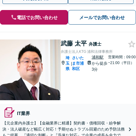
電話でお問い合わせ
メールでお問い合わせ
武藤 太平
弁護士
弁護士法人KTG 浦和法律事務所
浦和駅
営業時間：09:00
埼
さいた
~21:00（平日）
玉
ま市浦
から徒歩
|
県
和区
3分
IT業界
【元企業内弁護士】【金融業界に精通】契約書・債権回収・紛争解
決・法人破産など幅広く対応！予期せぬトラブル回避のため予防法務
もご提案。『適切な判断』と『迅速な対応』で企業の成長を全力でサ