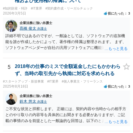
権および使用権の帰属について
がありますので、正式に弁護士に相談することも検討された方がよい
#知的財産・特許
#IT業界
#契約書作成・リーガルチェック
と思います。
2026年3月5日
役にたった
3
企業法務に強い弁護士
髙橋 俊太
弁護士
詳細不明ではあるのですが、一般論としては、ソフトウェアの追加機
能を誰が作成したかによって、著作権の帰属は整理されます。 まず、
ソフトウェアベンダーが自社の汎用ソフトウェアに機能追加を行った
場合、そのプログラムを実際に作成したのがベンダーであれば、特段
の合意がない限り、追加部分を含めたプログラムの著作権は原則とし
てベンダーに帰属します。利用者が費用を負担している場合でも、そ
5
2018年の仕事のミスで全額返金したにもかかわら
れだけで著作権が利用者に移転するわけではありません。 一方、利用
ず、当時の取引先から執拗に対応を求められる
者側に認められるのは通常、その追加機能を含むソフトウェアを契約
#スタートアップ・新規事業
#IT業界
#個人事業主・フリーランス
の範囲内で利用する権利（使用許諾）にとどまることが多く、その具
2025年8月18日
役にたった
3
体的な範囲は契約内容によって決まります。たとえば、当該利用者の
みが使用できるのか、ベンダーが他の顧客にも同様の機能を提供でき
企業法務に強い弁護士
るのか、といった点は契約によって調整されるのが一般的です。 ま
鈴木 悠太
弁護士
た、契約で特別の定めを設けることにより、追加機能の著作権を利用
ご不安な状況と拝察します。 正確には、契約内容や当時からの相手方
者に帰属させる、あるいはベンダーに帰属させつつ利用者に独占的な
とのやり取りの内容等を具体的にお聞きする必要がありますが、ご記
使用権を認めるといった整理をすることも可能です。 したがって、費
載の事情のみを前提とした一般論的な回答は、以下のとおりです。 ①
用負担のみをもって著作権の帰属が決まるものではなく、著作物を創
相手方が主張し得た損害賠償請求権は、すでに消滅時効（2020年改正
作した主体と、当事者間の契約内容によって決まると考えられます。
前の商事消滅時効、不法行為消滅時効）にかかっている可能性が高い