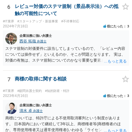
です。 ②相手方の報告要求については、法的には従う義務はないでし
6
レビュー対価のステマ規制（景品表示法）への抵
ょう。 ③すでに対応は完了しており、もし相手方から今後具体的な法
触の可能性について
的請求ないし措置がなされれば改めて検討するという方針でもよいよ
#IT業界
#スタートアップ・新規事業
#不祥事対応
うに思われます。
2024年7月18日
役にたった
3
企業法務に強い弁護士
西谷 拓哉
弁護士
ステマ規制の対価要件に該当してしまっているので、 「レビュー内容
については操作せず」といえるのか、そこが問題となります。 実は、
対価の有無は、ステマ規制についてのかなり重要な要素となります。
近時ステマ規制で初の行政処分を受けたケースは、高評価を付けるこ
とを条件に割り引くサービスを提供していたケースですが、 明示的に
高評価と指示していなくても、全件報酬を支払うことを約してレビュ
7
商標の取得に関する相談
ーをさせるということになれば、結局はそれはレビュー内容について
事業者が関与していると評価され「事業者による表示（広告）」と判
#IT業界
#顧問弁護士契約
#知的財産・特許
断される余地は残るといえるでしょう。 あくまで、自身の嗜好に基づ
2023年4月16日
役にたった
3
く、自主的なレビューでなければステマ規制にひっかかる可能性があ
企業法務に強い弁護士
るのです。 ※消費者庁のステマ規制の運用ガイドラインであるhttps://
清水 卓
弁護士
www.caa.go.jp/policies/policy/representation/fair_labeling/guideline/ass
商標については、特許庁による不使用取消審判という制度がありま
ets/representation_cms216_230328_03.pdf の５頁（イ）、２（１）参
す。 日本国内において継続して3年以上、商標権者等(商標権者のほ
照
か、専用使用権者又は通常使用権者(いわゆる「ライセンシー」)が、指