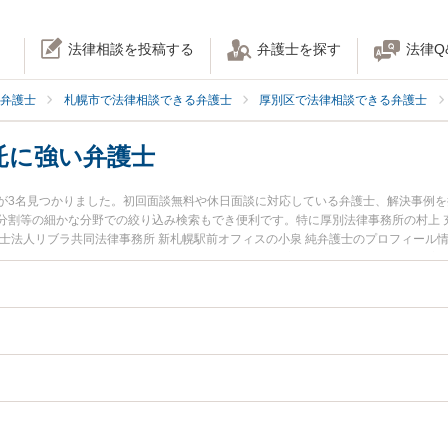
法律相談を投稿する
弁護士を探す
法律Q
弁護士
札幌市で法律相談できる弁護士
厚別区で法律相談できる弁護士
託に強い弁護士
が3名見つかりました。初回面談無料や休日面談に対応している弁護士、解決事例
分割等の細かな分野での絞り込み検索もでき便利です。特に厚別法律事務所の村上 
護士法人リブラ共同法律事務所 新札幌駅前オフィスの小泉 純弁護士のプロフィール
族信託のトラブルを今すぐに弁護士に相談したい』『家族信託のトラブル解決の実
内の弁護士に相談予約したい』などでお困りの相談者さんにおすすめです。