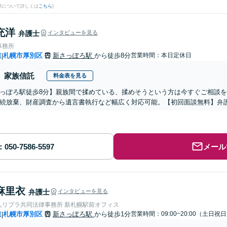
果について詳しくは
こちら
)
充洋
弁護士
インタビューを見る
事務所
道
札幌市厚別区
新さっぽろ駅
から徒歩8分
営業時間：本日定休日
|
家族信託
料金表を見る
っぽろ駅徒歩8分】親族間で揉めている、揉めそうという方は今すぐご相談
続放棄、財産調査から遺言書執行など幅広く対応可能。【初回面談無料】弁
メール
麻里衣
弁護士
インタビューを見る
人リブラ共同法律事務所 新札幌駅前オフィス
道
札幌市厚別区
新さっぽろ駅
から徒歩1分
営業時間：09:00~20:00（土日祝
|