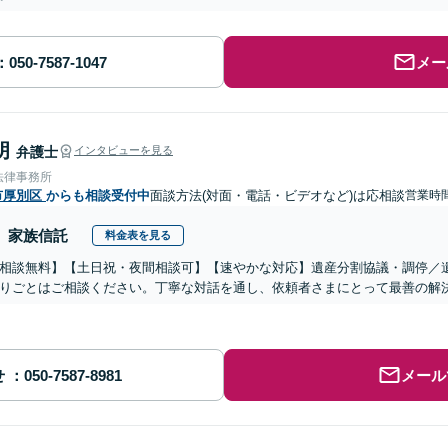
メー
朗
弁護士
インタビューを見る
法律事務所
市厚別区
からも相談受付中
面談方法(対面・電話・ビデオなど)は応相談
営業時
家族信託
料金表を見る
相談無料】【土日祝・夜間相談可】【速やかな対応】遺産分割協議・調停／
りごとはご相談ください。丁寧な対話を通し、依頼者さまにとって最善の解
せ
メール