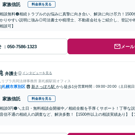
家族信託
料金表を見る
回相談無料🟠相続トラブルのお悩みに真摯に向き合い、解決に向け尽力！150
かりやすい説明に強み◎司法書士や税理士、不動産会社をご紹介し、登記や
相談可】
せ
メール
純
弁護士
インタビューを見る
人リブラ共同法律事務所 新札幌駅前オフィス
道
札幌市厚別区
新さっぽろ駅
から徒歩1分
営業時間：09:00~20:00（土日祝
|
家族信託
料金表を見る
回相談0円🟠＼土日・無料相談会開催中／相続全般を手厚くサポート！丁寧な
音信不通の相続人の調査など、解決多数！【1500件以上の相談実績あり】