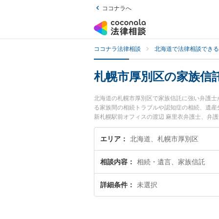
ココナラへ
ココナラ法律相談
北海道で法律相談できる
札幌市厚別区の家族信
北海道の札幌市厚別区で家族信託に強い弁護士
る家族間の相続トラブルや認知症の相続、遺産
新札幌駅前オフィスの渡辺 麻里衣弁護士、弁
す。『札幌市厚別区で土日や夜間に発生した家
無料で家族信託を法律相談できる札幌市厚別区
エリア
北海道、札幌市厚別区
相談内容
相続・遺言、家族信託
詳細条件
未選択