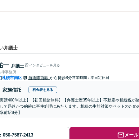
い弁護士
祐一
弁護士
インタビューを見る
法律事務所
道
札幌市南区
自衛隊前駅
から徒歩8分
営業時間：本日定休日
|
家族信託
料金表を見る
実績400件以上】【初回相談無料】【弁護士歴35年以上】不動産や相続税が
して迅速かつ的確に事件処理にあたります。相続の生前対策やペットのため
隊前駅8分】
メール