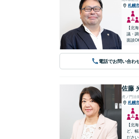
札幌
【北海
議・調
面談O
電話でお問い合わ
佐藤 
虎ノ門法
札幌
【北海
ど、幅
ださい