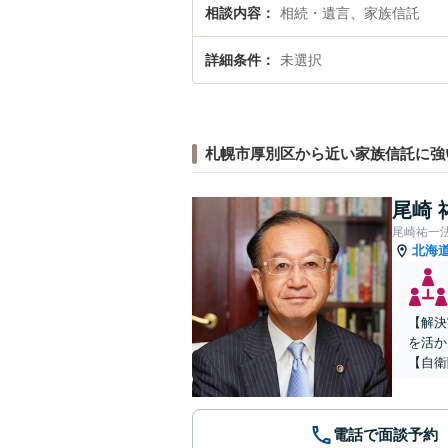
相談内容
相続・遺言、家族信託
詳細条件
未選択
札幌市厚別区から近い家族信託に強
尾崎 
尾崎祐一
北海
【解決
を活か
【自衛
電話で面談予約