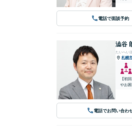
電話で面談予約
澁谷 
たいへい
札幌
【初回
やお困
電話でお問い合わ