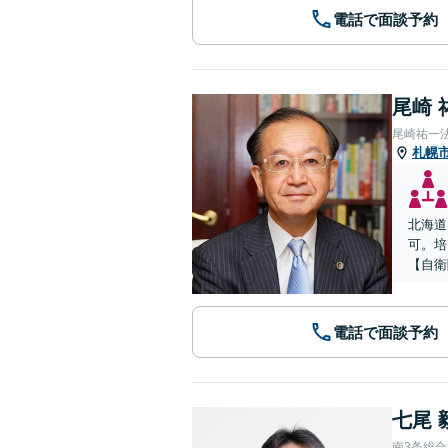
電話で面談予約
尾崎 
尾崎祐一
札幌
北海道
可。培
【自衛
電話で面談予約
七尾 
南3条総