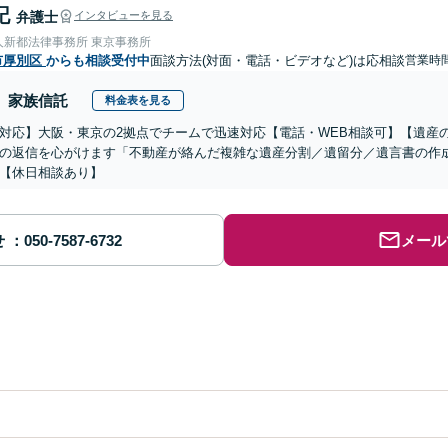
記
弁護士
インタビューを見る
人新都法律事務所 東京事務所
市厚別区
からも相談受付中
面談方法(対面・電話・ビデオなど)は応相談
営業時間
家族信託
料金表を見る
対応】大阪・東京の2拠点でチームで迅速対応【電話・WEB相談可】【遺産
の返信を心がけます「不動産が絡んだ複雑な遺産分割／遺留分／遺言書の作
【休日相談あり】
せ
メール