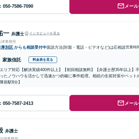
メール
祐一
弁護士
インタビューを見る
法律事務所
市厚別区
からも相談受付中
面談方法(対面・電話・ビデオなど)は応相談
営業時
家族信託
料金表を見る
エリア対応【解決実績400件以上】【初回相談無料】【弁護士歴35年以上】
ったノウハウを活かして迅速かつ的確に事件処理。相続の生前対策やペット
隊前駅8分】
メール
毅
弁護士
合法律事務所