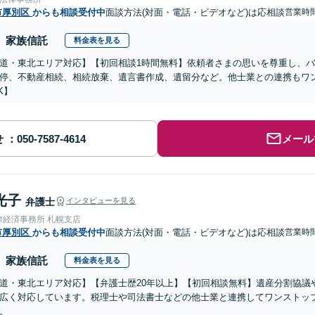
市厚別区
からも相談受付中
面談方法(対面・電話・ビデオなど)は応相談
営業時
家族信託
料金表を見る
道・東北エリア対応】【初回相談1時間無料】依頼者さまの思いを尊重し、
停、不動産相続、相続放棄、遺言書作成、遺留分など。他士業との連携もワ
K】
せ
メール
光子
弁護士
インタビューを見る
律経済事務所 札幌支店
市厚別区
からも相談受付中
面談方法(対面・電話・ビデオなど)は応相談
営業時
家族信託
料金表を見る
道・東北エリア対応】【弁護士歴20年以上】【初回相談無料】遺産分割協議
広く対応しています。税理士や司法書士などの他士業と連携してワンストッ
。