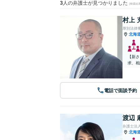
3
人の弁護士が見つかりました
(検索結
村上 
厚別法律
北海
【新さ
求、相
電話で面談予約
渡辺 
弁護士法
北海