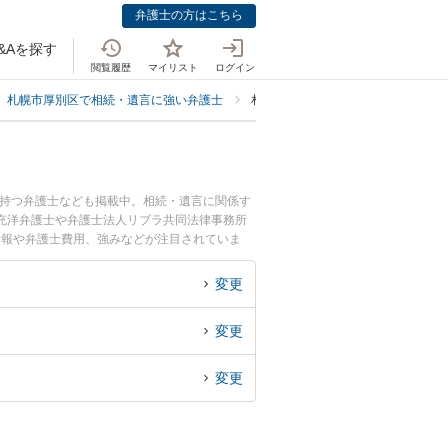
弁護士の方はこちら
&Aを探す
閲覧履歴
マイリスト
ログイン
札幌市厚別区で相続・遺言に強い弁護士
札幌市厚別区で家族信託に強い弁護
を持つ弁護士なども掲載中。相続・遺言に関係す
充洋弁護士や弁護士法人リブラ共同法律事務所
情報や弁護士費用、強みなどが注目されていま
績豊富な近くの弁護士を検索したい』『初回相談
変更
変更
変更