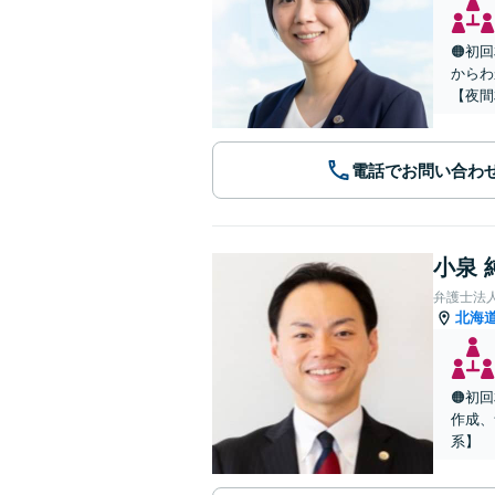
🟠初
からわ
【夜間
電話でお問い合わ
小泉 
弁護士法
北海
🟠初
作成、
系】