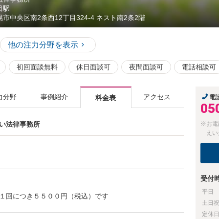
目駅
幌市中央区南2条西12丁目324-4 ネスト南2条2階
他の注力分野を表示
初回面談無料
休日面談可
夜間面談可
電話相談可
力分野
事例紹介
アクセス
料金表
電
05
いへい法律事務所
※お電
えい
受付
平日
１回につき５５００円（税込）です
土日
定休