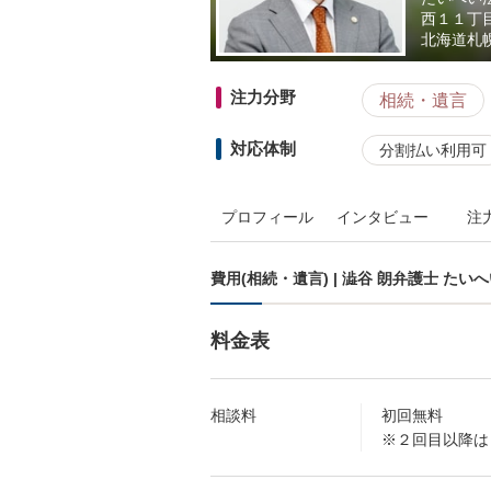
西１１丁
北海道
札
注力分野
相続・遺言
対応体制
分割払い利用可
プロフィール
インタビュー
注
費用(相続・遺言) | 澁谷 朗弁護士 た
料金表
相談料
初回無料
※２回目以降は