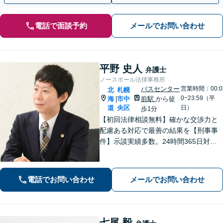
電話で面談予約
メールでお問い合わせ
平野 史人
弁護士
ノースポール法律事務所
バスセンター
営業時間：00:0
北
札幌
0~23:59（平
海
市中
前駅
から徒
|
道
央区
日）
歩1分
【初回法律相談無料】確かな交渉力と
配慮ある対応で最善の結果を【刑事事
件】示談実績多数。24時間365日対応
で身柄解放・不起訴を目指します【交
通事故】保険会社顧問事務所での勤務
経験あり。【バスセンター前駅3番出口
電話でお問い合わせ
メールでお問い合わせ
徒歩1分】
七尾 毅