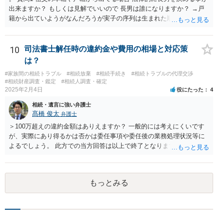
出来ますか？ もしくは見解でいいので 長男は誰になりますか？ →戸
籍から出ていようがなんだろうが実子の序列は生まれた順ですから、
先方が後から生まれたならばお父様がお祖父様の長男です。 質問2 遺
書が腹違いの長男に向けてある場合 書かれてる内容が最優先にされる
のですか？ →遺書というのが、法律上の遺言の形式を守っている限り
10
司法書士解任時の違約金や費用の相場と対応策
はそのとおりです。 質問3 父が腹違いの長男に法律的に優位になれそ
は？
うな事はありますか？ →遺言が有効な場合、優位に立つことはできま
#家族間の相続トラブル
#相続放棄
#相続手続き
#相続トラブルの代理交渉
せんが、お祖父様が認知症であるなどの「遺言が作れないはずの事
#相続財産調査・鑑定
#相続人調査・確定
情」があるならば①遺言無効確認の訴えを起こすのは一つの手です。
2025年2月4日
役にたった
4
それができない場合は②遺留分侵害額請求で争うほかありません。 質
相続・遺言に強い弁護士
問4 相続トラブルの代理交渉は可能でしょうか。 →一般論としては可
髙橋 俊太
弁護士
能ですが、お伺いする内容ですとお祖父様が亡くなられた後に動くこ
とになるでしょう。
＞100万超えの違約金額はありえますか？ 一般的には考えにくいです
が、実際にあり得るかは否かは委任事項や委任後の業務処理状況等に
よるでしょう。 此方での当方回答は以上で終了となりますが、参考に
なりましたら幸いです。
もっとみる