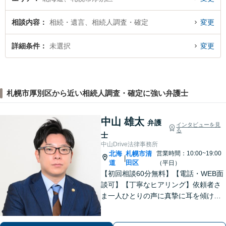
相談内容
相続・遺言、相続人調査・確定
変更
詳細条件
未選択
変更
札幌市厚別区から近い相続人調査・確定に強い弁護士
中山 雄太
弁護
インタビューを見
る
士
中山Drive法律事務所
北海
札幌市清
営業時間：10:00~19:00
|
道
田区
（平日）
【初回相談60分無料】【電話・WEB面
談可】【丁寧なヒアリング】依頼者さ
ま一人ひとりの声に真摯に耳を傾け、
「寄り添う」ことを大切にしておりま
す。どのようなお悩みでも、まずは一