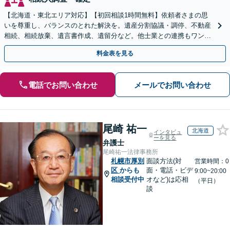
【北海道・東北エリア対応】【初回相談1時間無料】依頼者さまの思
いを尊重し、バランスのとれた解決を。遺産分割協議・調停、不動産
相続、相続放棄、遺言書作成、遺留分など。他士業との連携もワンス
トップで対応します【休日・夜間面談OK】
料金表を見る
電話でお問い合わせ
メールでお問い合わせ
尾崎 祐一
北海道
インタビュ
ーを見る
弁護士
尾崎祐一法律事務所
札幌市厚別
面談方法(対
営業時間：0
区
からも
面・電話・ビデ
9:00~20:00
相談受付中
オなど)は応相
（平日）
談