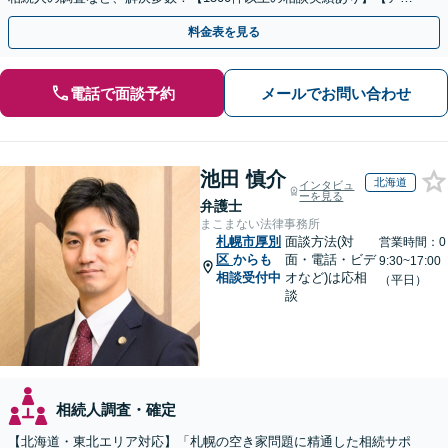
セス良好】【分かりやすい料金体系】
料金表を見る
電話で面談予約
メールでお問い合わせ
池田 慎介
北海道
インタビュ
ーを見る
弁護士
まこまない法律事務所
札幌市厚別
面談方法(対
営業時間：0
区
からも
面・電話・ビデ
9:30~17:00
相談受付中
オなど)は応相
（平日）
談
相続人調査・確定
【北海道・東北エリア対応】「札幌の空き家問題に精通した相続サポ