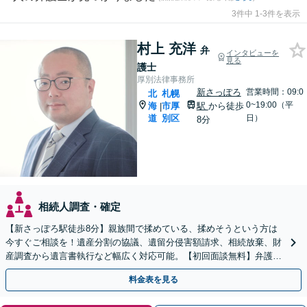
3件中 1-3件を表示
村上 充洋
弁
インタビューを
見る
護士
厚別法律事務所
新さっぽろ
営業時間：09:0
北
札幌
0~19:00（平
海
市厚
駅
から徒歩
|
道
別区
日）
8分
相続人調査・確定
【新さっぽろ駅徒歩8分】親族間で揉めている、揉めそうという方は
今すぐご相談を！遺産分割の協議、遺留分侵害額請求、相続放棄、財
産調査から遺言書執行など幅広く対応可能。【初回面談無料】弁護士
が窓口になりストレス軽減！
料金表を見る