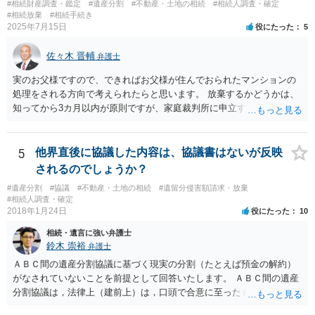
#相続財産調査・鑑定
#遺産分割
#不動産・土地の相続
#相続人調査・確定
#相続放棄
#相続手続き
2025年7月15日
役にたった
5
佐々木 晋輔
弁護士
実のお父様ですので、できればお父様が住んでおられたマンションの
処理をされる方向で考えられたらと思います。 放棄するかどうかは、
知ってから3カ月以内が原則ですが、家庭裁判所に申立すれば3カ月の
期間を伸長することができます。 その間に、財産の状況を調査して、
放棄するかどうか決めることができます。 銀行やサラ金が数年も放置
することはありませんので、数年後に借金が発見される可能性はほぼ
5
他界直後に協議した内容は、協議書はないが反映
ありません。 なお、私が扱った相続放棄を検討していた案件で、期間
されるのでしょうか？
伸長して調査したところ、サラ金に対する過払金など相当な財産が見
#遺産分割
#協議
#不動産・土地の相続
#遺留分侵害額請求・放棄
つかったため相続したという事例がありました。
#相続人調査・確定
2018年1月24日
役にたった
10
相続・遺言に強い弁護士
鈴木 崇裕
弁護士
ＡＢＣ間の遺産分割協議に基づく現実の分割（たとえば預金の解約）
がなされていないことを前提として回答いたします。 ＡＢＣ間の遺産
分割協議は，法律上（建前上）は，口頭で合意に至ったものであって
も有効です。 しかし，口頭で合意したことを立証する方法がありませ