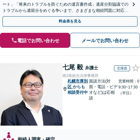
ート」「将来のトラブルを防ぐための遺言書作成」遺産分割協議での
トラブルから遺留分をめぐる争いまで、さまざまな相続問題に対応し
ています「アクセス良好・WEB面談対応で安心の相談」
料金表を見る
電話でお問い合わせ
メールでお問い合わせ
七尾 毅
弁護士
北海道
南3条総合法律事務所
札幌市厚別
面談方法(対
営業時間：0
区
からも
面・電話・ビデ
9:30~17:30
相談受付中
オなど)は応相
（平日）
談
相続人調査・確定