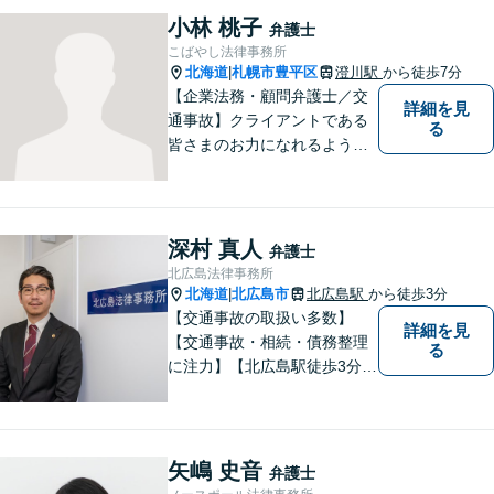
気軽にお問い合わせ下さい。
小林 桃子
弁護士
こばやし法律事務所
北海道
札幌市豊平区
澄川駅
から徒歩7分
|
【企業法務・顧問弁護士／交
詳細を見
通事故】クライアントである
る
皆さまのお力になれるよう全
力を尽くします。お気軽にお
相談ください。
深村 真人
弁護士
北広島法律事務所
北海道
北広島市
北広島駅
から徒歩3分
|
【交通事故の取扱い多数】
詳細を見
【交通事故・相続・債務整理
る
に注力】【北広島駅徒歩3分】
地元出身の弁護士がじっくり
耳を傾け、全力で取り組ませ
ていただきます。離婚、相
続、交通事故、労働、企業法
矢嶋 史音
弁護士
務など、多岐に渡る分野に精