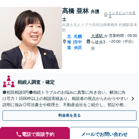
髙橋 亜林
弁護
インタビューを見
る
士
弁護士法人リブラ共同法律事務所 札幌駅前本
部
大通駅
か
営業時間：09:00
北
札幌
~20:00（平日）
海
市中
ら徒歩3
|
道
央区
分
相続人調査・確定
🟠初回相談0円🟠相続トラブルのお悩みに真摯に向き合い、解決に向
け尽力！1500件以上の相談実績あり。相談者の視点からわかりやすい
説明に強み◎司法書士や税理士、不動産会社をご紹介し、登記や相続
税の申告までワンストップで対応【夜間相談可】
料金表を見る
電話で面談予約
メールでお問い合わせ