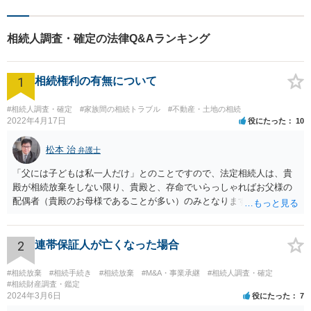
相続人調査・確定の法律Q&Aランキング
1
相続権利の有無について
#相続人調査・確定
#家族間の相続トラブル
#不動産・土地の相続
2022年4月17日
役にたった
10
松本 治
弁護士
「父には子どもは私一人だけ」とのことですので、法定相続人は、貴
殿が相続放棄をしない限り、貴殿と、存命でいらっしゃればお父様の
配偶者（貴殿のお母様であることが多い）のみとなります。遺言がな
い限り、「次男」（お父様の弟）らの相続権は発生しません。
2
連帯保証人が亡くなった場合
#相続放棄
#相続手続き
#相続放棄
#M&A・事業承継
#相続人調査・確定
#相続財産調査・鑑定
2024年3月6日
役にたった
7