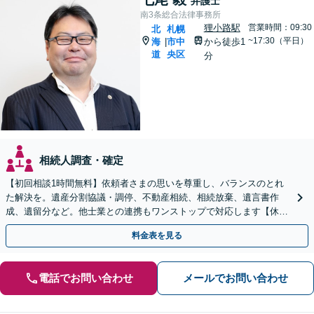
弁護士
南3条総合法律事務所
狸小路駅
営業時間：09:30
北
札幌
~17:30（平日）
海
市中
から徒歩1
|
道
央区
分
相続人調査・確定
【初回相談1時間無料】依頼者さまの思いを尊重し、バランスのとれ
た解決を。遺産分割協議・調停、不動産相続、相続放棄、遺言書作
成、遺留分など。他士業との連携もワンストップで対応します【休
日・夜間面談OK】【すすきの駅2分】
料金表を見る
電話でお問い合わせ
メールでお問い合わせ