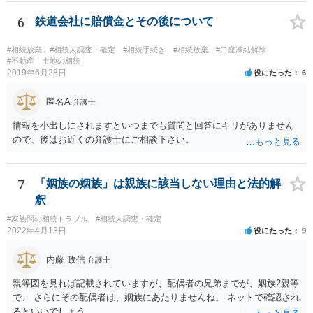
ん。 また，不動産の名義を移転するためには，遺産分割協議書への署
名捺印を得る必要があります。 したがって，残念ながら，「ＡＢＣ間
6
鉄道会社に賠償金とその後について
の遺産分割協議が有効に成立している」という前提に基づく主張は困
難と思われます。 「ＡＢＣ間の遺産分割協議は未了のまま，ＡとＢが
#相続放棄
#相続人調査・確定
#相続手続き
#相続放棄
#口座凍結解除
死亡し，二次相続が発生した」という前提に基づいて協議を進める必
#不動産・土地の相続
2019年6月28日
役にたった
6
要があります。 もちろん，Ｃの立場としては，ＡＢＣ間の遺産分割協
議の内容を前提とした主張をすることが最も有利ですが，ＡＢの相続
匿名A
人は応じない姿勢を示していることから，実現は困難だと思います。
弁護士
主張としては維持しつつも，現実的な解決方法（遺産分割協議の落と
情報を小出しにされますといつまでも質問と回答にキリがありません
しどころ）としては，譲歩することを甘受しなければならないかもし
ので、後はお近くの弁護士にご相談下さい。
れません。
7
「姻族の姻族」は親族に該当しない理由と法的解
釈
#家族間の相続トラブル
#相続人調査・確定
2022年4月13日
役にたった
9
内藤 政信
弁護士
親等図を見れば記載されていますが、配偶者の兄弟までが、姻族2親等
で、 さらにその配偶者は、姻族にあたりませんね。 ネットで確認され
るといいでしょう。