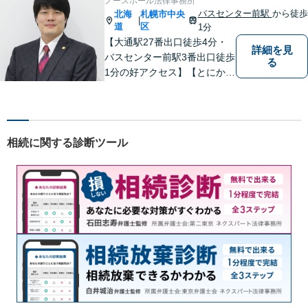
ノースポール法律事務所
通しています。どうぞお気軽
バスセンター前駅
から徒歩
北海
札幌市中央
|
にご連絡ください。
道
区
1分
【大通駅27番出口徒歩4分・
詳細を見
バスセンター前駅3番出口徒歩
る
1分の好アクセス】【とにかく
説明のわかりやすさに自信あ
り】【相談だけでお悩みを解
決することもよくあります】
法律だけにとらわれず、依頼
相続に関する診断ツール
者にとってベストな解決方法
を一緒に考えていきます。