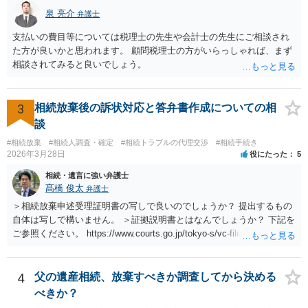
泉 亮介
弁護士
支払いの費目等については税理士の先生や会計士の先生にご相談され
た方が良いかと思われます。 顧問税理士の方がいらっしゃれば、まず
相談されてみると良いでしょう。
3
相続放棄後の訴状対応と答弁書作成についての相
談
#相続放棄
#相続人調査・確定
#相続トラブルの代理交渉
#相続手続き
2026年3月28日
役にたった
5
相続・遺言に強い弁護士
髙橋 俊太
弁護士
＞相続放棄申述受理証明書の写しで良いのでしょうか？ 提出するもの
自体は写しで構いません。 ＞証拠説明書とはなんでしょうか？ 下記を
ご参照ください。 https://www.courts.go.jp/tokyo-s/vc-files/tokyo-s/file/
14-1kisairei.pdf
4
父の遺産相続、放棄すべきか調査してから決める
べきか？