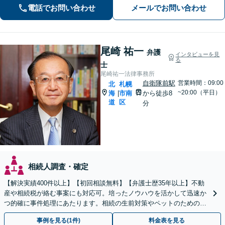
度弁護士にご相談ください。最善の解
電話でお問い合わせ
メールでお問い合わせ
決策を共に考えていきましょう。
尾崎 祐一
弁護
インタビューを見
る
士
尾崎祐一法律事務所
自衛隊前駅
営業時間：09:00
北
札幌
~20:00（平日）
海
市南
から徒歩8
|
道
区
分
相続人調査・確定
【解決実績400件以上】【初回相談無料】【弁護士歴35年以上】不動
産や相続税が絡む事案にも対応可。培ったノウハウを活かして迅速か
つ的確に事件処理にあたります。相続の生前対策やペットのための年
金システムもお任せ【完全個室】【自衛隊前駅8分】
事例を見る(1件)
料金表を見る