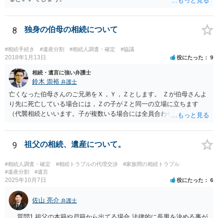
8
独身の伯母の相続について
#相続手続き
#遺産分割
#相続人調査・確定
#協議
2018年1月13日
役にたった
9
相続・遺言に強い弁護士
鈴木 崇裕
弁護士
亡くなった伯母さんのご兄弟をＸ，Ｙ，Ｚとします。 Ｚが伯母さんよ
り先に死亡している場合には，Ｚの子がＺと同一の立場に立ちます
（代襲相続といいます。子が複数いる場合には全員合わせてＺと同一
の取り分です。）。 Ｘ，Ｙ，Ｚ（またＺの子）はそれぞれ３分の１ず
つの相続分を有していますので， そのことを前提として，遺産分割協
議をすることになります（必ずしも３分の１ずつにしなくても，合意
9
祖父の相続、遺産について。
ができれば構いません。）。 今後の対応としては， ①伯母さんの相続
財産（遺産）の全容を整理する（預貯金，有価証券，不動産等の有無
#相続人調査・確定
#相続トラブルの代理交渉
#家族間の相続トラブル
を調べることになります。） ②相続財産に照らし，相続税の申告の準
#遺産分割
#遺言
2025年10月7日
役にたった
6
備をする（税理士の先生にご相談ください。） ③遺産分割協議をする
（ご本人同士で行っても構いませんし，弁護士に相談することもよろ
佐山 亮介
しいと思います。） ことになります。
弁護士
。 質問1 祖父の本籍や戸籍から出てる場合 法律的に長男を決める事が