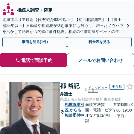
相続人調査・確定
北海道エリア対応【解決実績400件以上】【初回相談無料】【弁護士
歴35年以上】不動産や相続税が絡む事案にも対応可。培ったノウハウ
を活かして迅速かつ的確に事件処理。相続の生前対策やペットの年金
システムもお任せ【完全個室】【自衛隊前駅8分】
事例を見る(1件)
料金表を見る
電話で面談予約
メールでお問い合わせ
都 裕記
東京都
インタビュー
を見る
弁護士
弁護士法人新都法律事務所 東京事務所
札幌市厚別
面談方法(対
営業時間：0
区
からも
面・電話・ビデ
9:00~19:00
相談受付中
オなど)は応相
（平日）
談