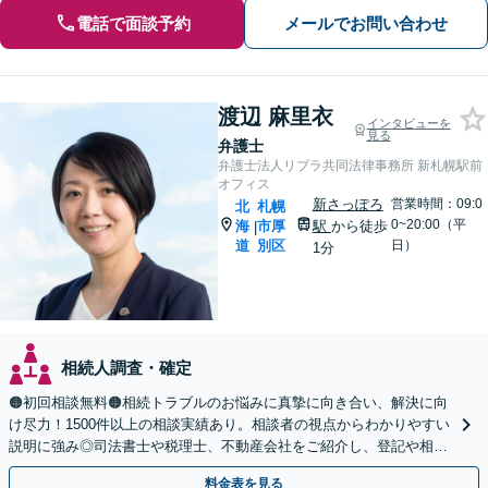
電話で面談予約
メールでお問い合わせ
渡辺 麻里衣
インタビューを
見る
弁護士
弁護士法人リブラ共同法律事務所 新札幌駅前
オフィス
新さっぽろ
営業時間：09:0
北
札幌
0~20:00（平
海
市厚
駅
から徒歩
|
道
別区
日）
1分
相続人調査・確定
🟠初回相談無料🟠相続トラブルのお悩みに真摯に向き合い、解決に向
け尽力！1500件以上の相談実績あり。相談者の視点からわかりやすい
説明に強み◎司法書士や税理士、不動産会社をご紹介し、登記や相続
税の申告までワンストップで対応【夜間相談可】
料金表を見る