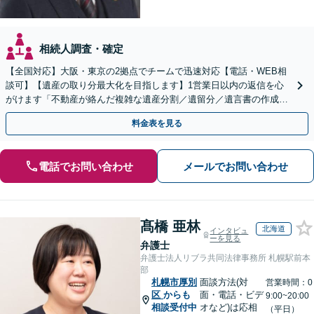
相続人調査・確定
【全国対応】大阪・東京の2拠点でチームで迅速対応【電話・WEB相
談可】【遺産の取り分最大化を目指します】1営業日以内の返信を心
がけます「不動産が絡んだ複雑な遺産分割／遺留分／遺言書の作成・
執行／事業承継など、お任せください」【休日相談あり】
料金表を見る
電話でお問い合わせ
メールでお問い合わせ
髙橋 亜林
北海道
インタビュ
ーを見る
弁護士
弁護士法人リブラ共同法律事務所 札幌駅前本
部
札幌市厚別
面談方法(対
営業時間：0
区
からも
面・電話・ビデ
9:00~20:00
相談受付中
オなど)は応相
（平日）