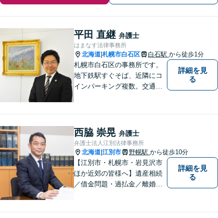
平田 直継
弁護士
はまなす法律事務所
北海道
札幌市白石区
白石駅
から徒歩1分
|
札幌市白石区の事務所です。
詳細を見
地下鉄駅すぐそば、近隣にコ
る
インパーキング複数。交通の
利便も良く、近隣の厚別区、
豊平区、清田区、北広島市、
恵庭市、千歳市、江別市から
もアクセス良好。相続、交通
西脇 崇晃
弁護士
事故、離婚、債務整理など幅
弁護士法人江別法律事務所
広く対応する４０代の経験豊
北海道
江別市
野幌駅
から徒歩10分
|
富な弁護士です。
【江別市・札幌市・岩見沢市
詳細を見
ほか近郊の皆様へ】遺産相続
る
／借金問題・過払金／離婚／
不貞慰謝料／交通事故／刑事
事件など、個人のお悩みから
事業・会社関係のご相談まで