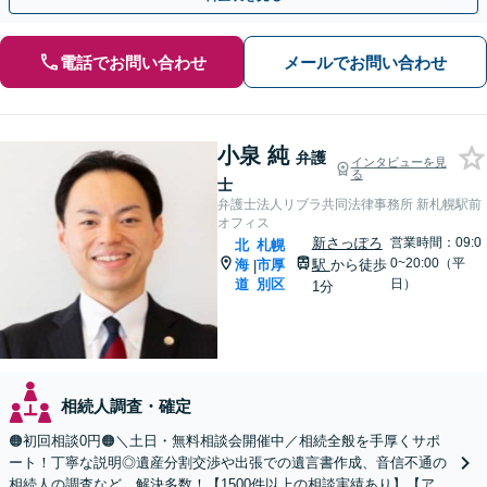
電話でお問い合わせ
メールでお問い合わせ
小泉 純
弁護
インタビューを見
る
士
弁護士法人リブラ共同法律事務所 新札幌駅前
オフィス
新さっぽろ
営業時間：09:0
北
札幌
0~20:00（平
海
市厚
駅
から徒歩
|
道
別区
日）
1分
相続人調査・確定
🟠初回相談0円🟠＼土日・無料相談会開催中／相続全般を手厚くサポ
ート！丁寧な説明◎遺産分割交渉や出張での遺言書作成、音信不通の
相続人の調査など、解決多数！【1500件以上の相談実績あり】【アク