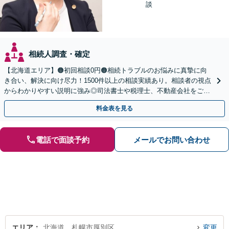
談
相続人調査・確定
【北海道エリア】🟠初回相談0円🟠相続トラブルのお悩みに真摯に向
き合い、解決に向け尽力！1500件以上の相談実績あり。相談者の視点
からわかりやすい説明に強み◎司法書士や税理士、不動産会社をご紹
介し、登記や相続税の申告までワンストップで対応
料金表を見る
電話で面談予約
メールでお問い合わせ
エリア
北海道、札幌市厚別区
変更