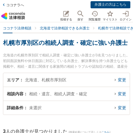
弁護士の方はこちら
ココナラへ
投稿する
探す
閲覧履歴
マイリスト
ログイン
ココナラ法律相談
北海道で法律相談できる弁護士
札幌市で法律相談で
札幌市厚別区の相続人調査・確定に強い弁護士
北海道の札幌市厚別区で相続人調査・確定に強い弁護士が3名見つかりました。
初回面談無料や休日面談に対応している弁護士、解決事例を持つ弁護士なども
掲載中。相続・遺言に関係する家族間の相続トラブルや認知症の相続、遺産分
割等の細かな分野での絞り込み検索もでき便利です。特に厚別法律事務所の村
上 充洋弁護士や弁護士法人リブラ共同法律事務所 新札幌駅前オフィスの渡辺
エリア
北海道、札幌市厚別区
変更
麻里衣弁護士、弁護士法人リブラ共同法律事務所 新札幌駅前オフィスの小泉 純
弁護士のプロフィール情報や弁護士費用、強みなどが注目されています。『札
相談内容
相続・遺言、相続人調査・確定
変更
幌市厚別区で土日や夜間に発生した相続人調査・確定のトラブルを今すぐに弁
護士に相談したい』『相続人調査・確定のトラブル解決の実績豊富な近くの弁
護士を検索したい』『初回相談無料で相続人調査・確定を法律相談できる札幌
詳細条件
未選択
変更
市厚別区内の弁護士に相談予約したい』などでお困りの相談者さんにおすすめ
です。
3
人の弁護士が見つかりました
(検索結果について詳しくは
こちら
)