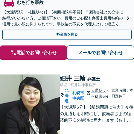
むち打ち事故
【大通駅3分・札幌駅4分】【初回相談料不要】「保険会社との交渉に
納得がいかない方、ご相談下さい。費用のご心配も弁護士費用特約の
活用で最小限に抑えられます。事故後の不安を代理人として幅広くカ
バー致します。【休日・夜間対応】【弁護士特約利用可】
料金表を見る
電話でお問い合わせ
メールでお問い合わせ
細井 三輪
弁護士
稻垣・細井法律事務所
北
大通駅
か
営業時間：本
札幌市
海
|
日定休日
ら徒歩6分
中央区
道
【大通駅6分】【離婚問題に注力】今後
の見通しを明確にし、依頼者さまの経
済的不安の解消に尽力します【各士業
と連携】複雑な不動産分割もスムーズ
な手続きが可能です