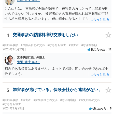
こんにちは。 事故後の対応が誠実で、被害者の方にとっても印象が良
いのではないでしょうか。 被害者の方の宥恕が取れれば不起訴の可能
性も相当程度あると思います。 仮に罰金になるとしても今回は略式の
可能性が高く、正式裁判での公判請求になる可能性は著しく低いでし
ょう。 参考になれば幸いです。
4
交通事故の慰謝料増額交渉をしたい
#自動車事故
#保険会社との交渉
#むち打ち被害
#被害者
#慰謝料増額
2025年10月23日
役にたった
12
交通事故に強い弁護士
鬼沢 健士
弁護士
都内である必要はありません。 ネットで相談、問い合わせできれば十
分でしょう。
5
加害者が逃げている。保険会社から連絡がない。
#自動車事故
#被害者
#保険会社との交渉
#慰謝料増額
#過失割合の交渉
#むち打ち被害
2024年1月29日
役にたった
5