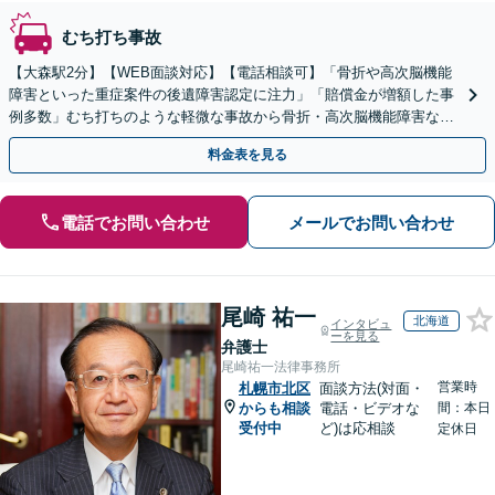
むち打ち事故
【大森駅2分】【WEB面談対応】【電話相談可】「骨折や高次脳機能
障害といった重症案件の後遺障害認定に注力」「賠償金が増額した事
例多数」むち打ちのような軽微な事故から骨折・高次脳機能障害など
の重症事故まで、事故の規模に関わらず対応いたします
料金表を見る
電話でお問い合わせ
メールでお問い合わせ
尾崎 祐一
北海道
インタビュ
ーを見る
弁護士
尾崎祐一法律事務所
営業時
札幌市北区
面談方法(対面・
からも相談
電話・ビデオな
間：本日
受付中
ど)は応相談
定休日