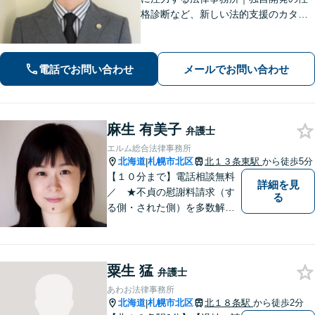
格診断など、新しい法的支援のカタチ
を提供【離婚問題】カウンセリング力
に強み！離婚後の未来を見据えたサポ
ートを【刑事事件】男女関係が原因の
電話でお問い合わせ
メールでお問い合わせ
刑事事件に精通【オンライン相談OK】
麻生 有美子
弁護士
エルム総合法律事務所
北海道
札幌市北区
北１３条東駅
から徒歩5分
|
【１０分まで】電話相談無料
詳細を見
／ ★不貞の慰謝料請求（す
る
る側・された側）を多数解
決。／不貞慰謝料のご相談
は、お任せください。 ★破
産／相続に強い弁護士 【税
粟生 猛
理士と連携。同席相談も可】
弁護士
あわお法律事務所
北海道
札幌市北区
北１８条駅
から徒歩2分
|