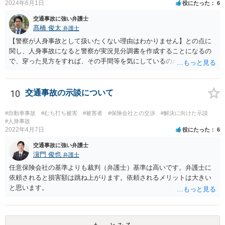
2024年6月1日
役にたった
6
交通事故に強い弁護士
髙橋 俊太
弁護士
【警察が人身事故として扱いたくない理由はわかりません】との点に
関し、人身事故になると警察が実況見分調書を作成することになるの
で、穿った見方をすれば、その手間等を気にしているのかもしれませ
ん。 貴方がお怪我をされているということであれば、人身事故で処理
する方が適切だと思います。人身事故にしたからといって、相手方の
罪責等がそれだけで重くなるわけではありません。
10
交通事故の示談について
#自動車事故
#むち打ち被害
#被害者
#保険会社との交渉
#解決に向けた示談
#人身事故
2022年4月7日
役にたった
6
交通事故に強い弁護士
濵門 俊也
弁護士
任意保険会社の基準よりも裁判（弁護士）基準は高いです。弁護士に
依頼されると損害額は跳ね上がります。依頼されるメリットは大きい
と思います。