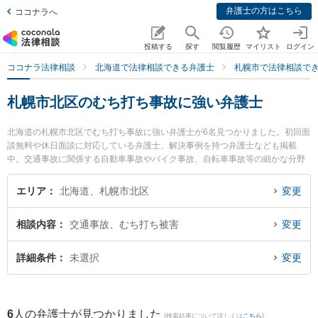
弁護士の方はこちら
ココナラへ
投稿する
探す
閲覧履歴
マイリスト
ログイン
ココナラ法律相談
北海道で法律相談できる弁護士
札幌市で法律相談で
札幌市北区のむち打ち事故に強い弁護士
北海道の札幌市北区でむち打ち事故に強い弁護士が6名見つかりました。初回面
談無料や休日面談に対応している弁護士、解決事例を持つ弁護士なども掲載
中。交通事故に関係する自動車事故やバイク事故、自転車事故等の細かな分野
での絞り込み検索もでき便利です。特に弁護士法人ALG＆Associates 札幌法律
事務所の川上 満里奈弁護士や弁護士法人心 札幌法律事務所の望月 龍之介弁護
エリア
北海道、札幌市北区
変更
士、法律事務所Legal Baristaの阿部 洋介弁護士のプロフィール情報や弁護士費
用、強みなどが注目されています。『札幌市北区で土日や夜間に発生したむち
相談内容
交通事故、むち打ち被害
変更
打ち事故のトラブルを今すぐに弁護士に相談したい』『むち打ち事故のトラブ
ル解決の実績豊富な近くの弁護士を検索したい』『初回相談無料でむち打ち事
故を法律相談できる札幌市北区内の弁護士に相談予約したい』などでお困りの
詳細条件
未選択
変更
相談者さんにおすすめです。
6
人の弁護士が見つかりました
(検索結果について詳しくは
こちら
)