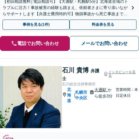
【初回相談無料│電話相談可】【大通駅・札幌駅5分】北海道全域のト
ラブルに注力！事故被害の経験も踏まえ、依頼者さまに寄り添いなが
らサポートします【弁護士費用特約可】物損事故から死亡事故までス
ピード対応！後遺障害認定の獲得もお任せください。
事例を見る(1件)
料金表を見る
電話でお問い合わせ
メールでお問い合わせ
石川 貴博
弁護
インタビューを見
る
士
石川総合法律事務所
北
大通駅
か
営業時間：本
札幌市
海
|
日定休日
ら徒歩3分
中央区
道