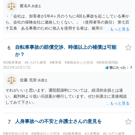
匿名A
弁護士
・「会社は、加害者が1年4ヶ月のうちに4回も事故を起こしている事か
ら、会社の保険会社に連絡したくない。」 （使用者等の責任） 第七百
十五条 ある事業のために他人を使用する者は、被用者がその事業の
執行について第三者に加えた損害を賠償する責任を負う。ただし、使
用者が被用者の選任及びその事業の監督について相当の注意をしたと
き、又は相当の注意をしても損害が生ずべきであったときは、この限
6
自転車事故の賠償交渉、時価以上の補償は可能
りでない。 会社側の言い分に付き合わず、会社側への請求をお考えな
か？
さったほうがよろしいかもしれません。加害ドライバーの任意保険が
#自動車事故
#むち打ち被害
#被害者
#保険会社との交渉
#損害賠償増額
本件に使えるか、使おうとするかが定かではありませんので。「1年4
2022年10月17日
役にたった
7
ヶ月のうちに4回も事故」の事実は、会社から加害ドライバーへの責任
転嫁のような発言ですが、上記ただし書との関連で言えば、会社側が
佐藤 充崇
弁護士
「相当の注意」をしていなかった証左でしょう。 今後の対応ですが、
事故証明書を速やかに取得すべきです。 病院で治療を受ける際、第三
それがいいと思います。通院慰謝料については、経済的全損とは違
者行為による傷病届を出す必要があります。 最終的にどこまで認めら
い、裁判例より低い示談案が横行しています。ぜひ弁護士に直接相談
れるかという問題はありますが、事故後に事故に関連した支出に関し
してみて下さい。
ては、領収書をもらい保存しておきましょう。
7
人身事故への不安と弁護士さんの意見を
#過失割合の交渉
#保険会社との交渉
#自動車事故
#人身事故
#むち打ち被害