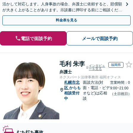
活かして対応します。人身事故の場合、弁護士に依頼すると、賠償額
が大きく上がることがあります。示談書に押印する前にご相談くださ
い。【全国オンライン対応】【無料駐車場あり】
料金表を見る
電話で面談予約
メールで面談予約
毛利 朱李
福岡県
インタビュ
ーを見る
弁護士
ネクスパート法律事務所 福岡オフィス
札幌市北
面談方法(対
営業時間：0
区
からも
面・電話・ビデ
9:00~21:00
相談受付
オなど)は応相
（土日祝日）
中
談
むち打ち事故