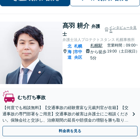
く、派生的・将来的な問題予防にも対
応いたします。
髙羽 耕介
弁護
インタビューを見
る
士
弁護士法人プロテクトスタンス 札幌事務所
札幌駅
営業時間：09:00~
北
札幌
19:00（土日祝日）
海
市中
から徒歩
|
道
央区
5分
むち打ち事故
【何度でも相談無料】【交通事故の経験豊富な元裁判官が在籍】【交
通事故の専門部署をご用意】交通事故の被害は弁護士にご相談くださ
い。保険会社と交渉し、治療期間の延長や賠償金の増額を勝ち取りま
す。後遺障害の等級認定の手続きなどもお任せください。
料金表を見る