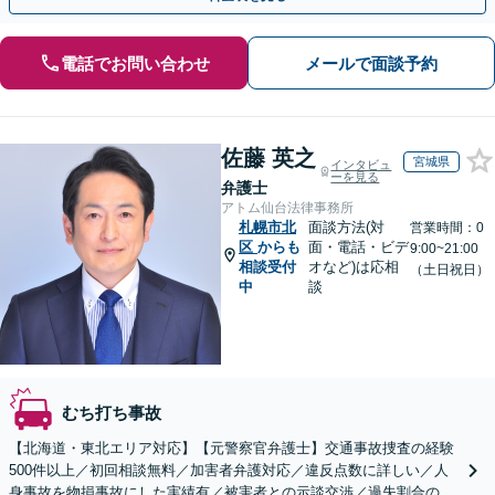
電話でお問い合わせ
メールで面談予約
佐藤 英之
宮城県
インタビュ
ーを見る
弁護士
アトム仙台法律事務所
札幌市北
面談方法(対
営業時間：0
区
からも
面・電話・ビデ
9:00~21:00
相談受付
オなど)は応相
（土日祝日）
中
談
むち打ち事故
【北海道・東北エリア対応】【元警察官弁護士】交通事故捜査の経験
500件以上／初回相談無料／加害者弁護対応／違反点数に詳しい／人
身事故を物損事故にした実績有／被害者との示談交渉／過失割合の交