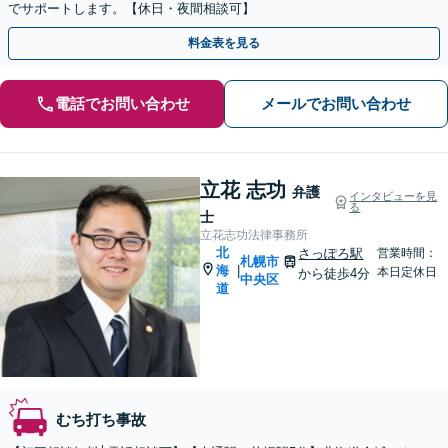
でサポートします。【休日・夜間相談可】
料金表を見る
電話でお問い合わせ
メールでお問い合わせ
立花 志功
弁護
インタビューを見
る
士
立花志功法律事務所
北
さっぽろ駅
営業時間：
札幌市
海
|
本日定休日
から徒歩4分
中央区
道
むち打ち事故