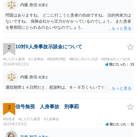
内藤 政信
弁護士
問題はありますね。 どこに行こうと患者の自由ですね。 法的拘束力は
ないですね。 保険会社から圧力がかかっているのでしょう。 また患者
を整骨院にとられるのもいやなのでしょう。
2
10対0人身事故示談金について
#むち打ち被害
#人身事故
#慰謝料増額
#解決に向けた示談
#保険会社との交渉
2018年9月22日
役にたった
13
内藤 政信
弁護士
通院期間１４日間だと、慰謝料は、８～９万くらいですね。
3
信号無視 人身事故 刑事罰
#加害者
#むち打ち被害
#人身事故
2025年2月5日
役にたった
11
寺林 智栄
弁護士