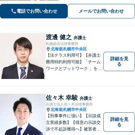
電話でお問い合わせ
メールでお問い合わせ
渡邊 健之
弁護士
札幌総合法律事務所
北海道
札幌市中央区
|
【法テラス利用可】【弁護士
詳細を見
費用特約利用可能】「チーム
る
ワークとフットワーク 」を合
言葉に、全弁護士と全スタッ
フが一丸となって業務にあた
り、地域の皆さまにとって、
もっと身近な存在になりたい
佐々木 幸駿
弁護士
と考えています。離婚、相
弁護士法人佐々木法律事務所
続、交通事故、借金、労働、
北海道
札幌市中央区
|
刑事事件など
【刑事事件に強い】【示談成
詳細を見
立実績多数】【得意の示談交
る
渉で不起訴獲得へ】被害者感