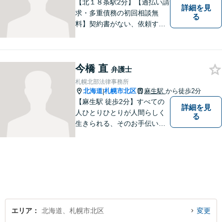
【北１８条駅2分】【過払い請
詳細を見
求・多重債務の初回相談無
る
料】契約書がない、依頼する
資金がない、多重債務・過払
い請求はおまかせください。
トラブルが起きてから法律を
今橋 直
確認するのではすでに手遅れ
弁護士
です。役員様のみならず、現
札幌北部法律事務所
場のスタッフ様も法律知識が
北海道
札幌市北区
麻生駅
から徒歩2分
|
仕事を守ります。
【麻生駅 徒歩2分】すべての
詳細を見
人ひとりひとりが人間らしく
る
生きられる、そのお手伝いを
したいと思っています。依頼
者さまの抱えていらっしゃる
不安やご希望を丁寧にお伺い
いたします。お気軽にご相談
ください。
エリア
北海道、札幌市北区
変更