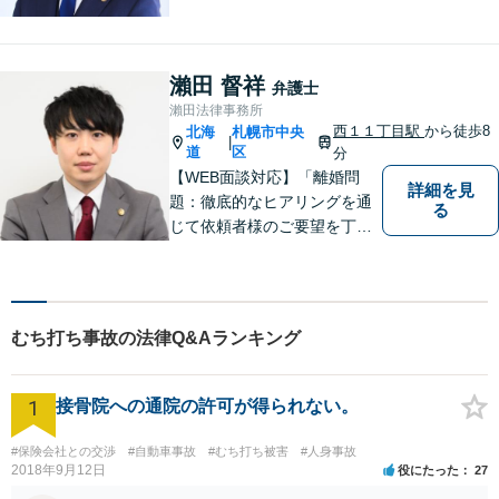
情にも配慮した丁寧な示談交
渉【すぐに接見に駆けつけま
す】スピード対応で少しでも
早い釈放へ！離婚トラブル／
瀨田 督祥
弁護士
交通事故被害の方の対応実績
瀨田法律事務所
多数
西１１丁目駅
から徒歩8
北海
札幌市中央
|
道
区
分
【WEB面談対応】「離婚問
詳細を見
題：徹底的なヒアリングを通
る
じて依頼者様のご要望を丁寧
に把握」「相続問題：依頼者
様が納得できる解決を目指し
ます！遺産分割の相談を中心
に幅広い相談に対応」【休
むち打ち事故の法律Q&Aランキング
日・夜間相談可】【子連れ相
談可】【完全個室相談】
1
接骨院への通院の許可が得られない。
#保険会社との交渉
#自動車事故
#むち打ち被害
#人身事故
2018年9月12日
役にたった
27