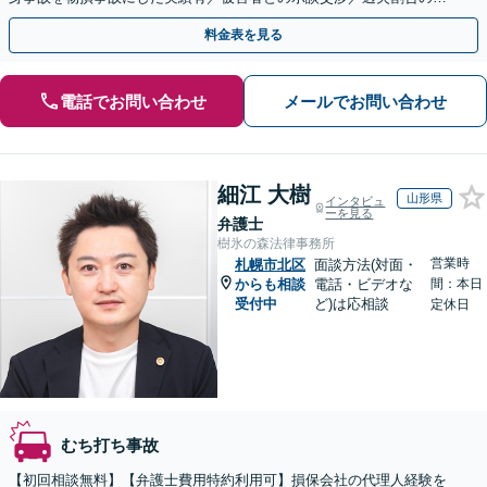
渉／弁護士費用特約／交通事故を起こしてしまった方／
料金表を見る
電話でお問い合わせ
メールでお問い合わせ
細江 大樹
山形県
インタビュ
ーを見る
弁護士
樹氷の森法律事務所
営業時
札幌市北区
面談方法(対面・
からも相談
電話・ビデオな
間：本日
受付中
ど)は応相談
定休日
むち打ち事故
【初回相談無料】【弁護士費用特約利用可】損保会社の代理人経験を