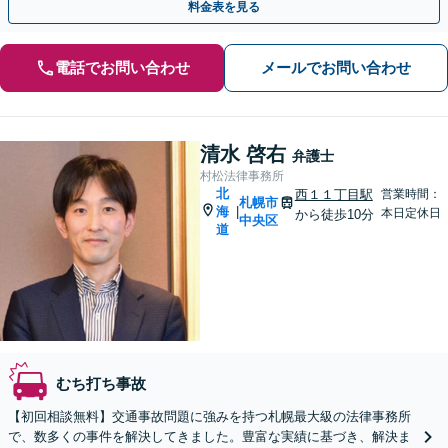
料金表を見る
電話でお問い合わせ
メールでお問い合わせ
清水 啓右
弁護士
村松法律事務所
北
西１１丁目駅
営業時間：
札幌市
海
|
本日定休日
から徒歩10分
中央区
道
むち打ち事故
【初回相談無料】交通事故問題に強みを持つ札幌最大級の法律事務所
で、数多くの事件を解決してきました。豊富な実績に基づき、解決ま