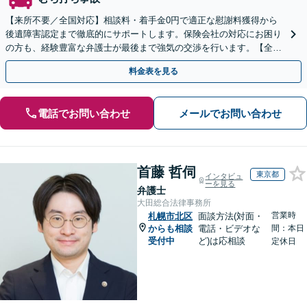
【来所不要／全国対応】相談料・着手金0円で適正な慰謝料獲得から
後遺障害認定まで徹底的にサポートします。保険会社の対応にお困り
の方も、経験豊富な弁護士が最後まで強気の交渉を行います。【全国
13拠点】お気軽にご相談ください。
料金表を見る
電話でお問い合わせ
メールでお問い合わせ
首藤 哲伺
東京都
インタビュ
ーを見る
弁護士
大田総合法律事務所
営業時
札幌市北区
面談方法(対面・
からも相談
電話・ビデオな
間：本日
受付中
ど)は応相談
定休日