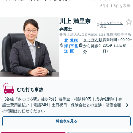
6件中 1-6件を表示
川上 満里奈
インタビューを
見る
弁護士
弁護士法人ALG＆Associates 札幌法律事務所
さっぽろ駅
営業時間：00:00~
北
札幌
23:59（土日祝
海
市北
から徒歩2
|
道
区
日）
分
むち打ち事故
【各線『さっぽろ駅』徒歩2分】着手金・相談料0円｜成功報酬制｜弁
護士費用後払い｜電話24H｜土日祝日｜保険会社との交渉・賠償金額
の増額はお任せください
料金表を見る