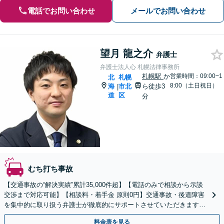
電話でお問い合わせ
メールでお問い合わせ
望月 龍之介
弁護士
弁護士法人心 札幌法律事務所
札幌駅
か
営業時間：09:00~1
北
札幌
8:00（土日祝日）
海
市北
ら徒歩3
|
道
区
分
むち打ち事故
【交通事故の“解決実績”累計35,000件超】【電話のみで相談から示談
交渉まで対応可能】【相談料・着手金 原則0円】交通事故・後遺障害
を集中的に取り扱う弁護士が徹底的にサポートさせていただきます！
相談のみ大歓迎！まずはお気軽にご相談ください
料金表を見る