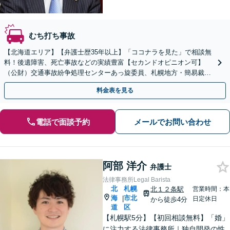
むち打ち事故
【北海道エリア】【弁護士歴35年以上】「ココナラを見た」で相談無
料！後遺障害、死亡事故などの実績豊富【セカンドオピニオン可】
（公財）交通事故紛争処理センターあっ旋委員、札幌地方・簡易裁判
所調停委員の経験あり
料金表を見る
電話で面談予約
メールでお問い合わせ
阿部 洋介
弁護士
法律事務所Legal Barista
北
札幌
北１２条駅
営業時間：本
海
市北
|
日定休日
から徒歩4分
道
区
【札幌駅5分】【初回相談無料】「婚」
に注力する法律事務所｜独自開発の性