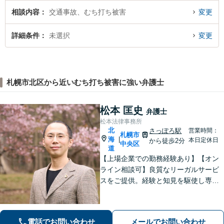
相談内容
交通事故、むち打ち被害
変更
詳細条件
未選択
変更
札幌市北区から近いむち打ち被害に強い弁護士
松本 匡史
弁護士
松本法律事務所
北
さっぽろ駅
営業時間：
札幌市
海
|
本日定休日
から徒歩2分
中央区
道
【上場企業での勤務経験あり】【オン
ライン相談可】良質なリーガルサービ
スをご提供。経験と知見を駆使し専門
的かつ多角的に解決策を検討し、依頼
者様にとって有利な解決を目指し尽力
いたします。今ある問題だけではな
電話でお問い合わせ
メールでお問い合わせ