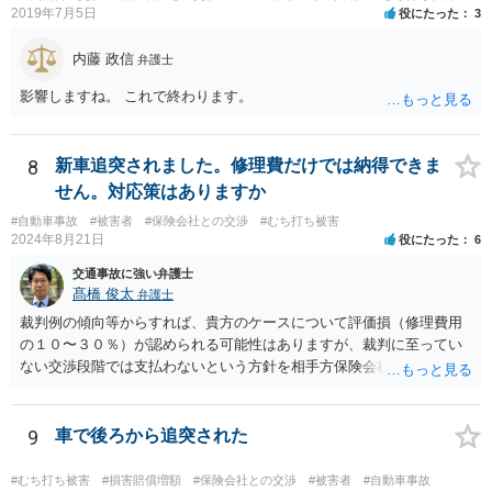
2019年7月5日
役にたった
3
内藤 政信
弁護士
影響しますね。 これで終わります。
8
新車追突されました。修理費だけでは納得できま
せん。対応策はありますか
#自動車事故
#被害者
#保険会社との交渉
#むち打ち被害
2024年8月21日
役にたった
6
交通事故に強い弁護士
髙橋 俊太
弁護士
裁判例の傾向等からすれば、貴方のケースについて評価損（修理費用
の１０〜３０％）が認められる可能性はありますが、裁判に至ってい
ない交渉段階では支払わないという方針を相手方保険会社が貫く可能
性はあります。
9
車で後ろから追突された
#むち打ち被害
#損害賠償増額
#保険会社との交渉
#被害者
#自動車事故