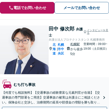
電話でお問い合わせ
メールでお問い合わせ
田中 修次郎
弁護
インタビューを見
る
士
弁護士法人プロテクトスタンス 札幌事務所
札幌駅
営業時間：09:00~
北
札幌
19:00（土日祝日）
海
市中
から徒歩
|
道
央区
5分
むち打ち事故
【何度でも相談無料】【交通事故の経験豊富な元裁判官が在籍】【交
通事故の専門部署をご用意】交通事故の被害は弁護士にご相談くださ
い。保険会社と交渉し、治療期間の延長や賠償金の増額を勝ち取りま
す。後遺障害の等級認定の手続きなどもお任せください。