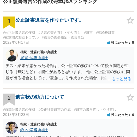
公正証書遺言の作成の法律Q&Aランキング
1
公正証書遺言を作りたいです。
#公正証書遺言の作成
#遺言の書き直し・やり直し
#遺言
#相続税対策
#家族間の相続トラブル
#遺言の真偽鑑定・遺言無効
2022年6月17日
役にたった
5
相続・遺言に強い弁護士
尾畠 弘典
弁護士
テスト結果が悪かった場合は、公正証書の効力について後々問題が生
じる（無効など）可能性があると思います。 他に公正証書の効力に問
題が出る場合としては、強迫により作成された場合、錯誤（勘違い）
の場合などがあります。 遺言の対象となる財産の多寡などにもよりま
すが、弁護士に作成を依頼する場合は、１０～数十万円程度になるケ
ースが多いと思います。 報酬体系は、弁護士ごとに異なりますので一
2
遺言状の効力について
律の基準はありません。
#自筆証書遺言の作成
#公正証書遺言の作成
#遺言の書き直し・やり直し
2018年8月23日
役にたった
6
相続・遺言に強い弁護士
鈴木 崇裕
弁護士