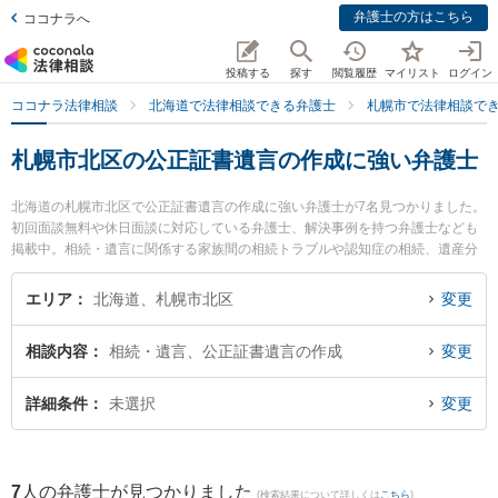
弁護士の方はこちら
ココナラへ
投稿する
探す
閲覧履歴
マイリスト
ログイン
ココナラ法律相談
北海道で法律相談できる弁護士
札幌市で法律相談で
札幌市北区の公正証書遺言の作成に強い弁護士
北海道の札幌市北区で公正証書遺言の作成に強い弁護士が7名見つかりました。
初回面談無料や休日面談に対応している弁護士、解決事例を持つ弁護士なども
掲載中。相続・遺言に関係する家族間の相続トラブルや認知症の相続、遺産分
割等の細かな分野での絞り込み検索もでき便利です。特に弁護士法人ALG＆Ass
ociates 札幌法律事務所の川上 満里奈弁護士や弁護士法人心 札幌法律事務所の
エリア
北海道、札幌市北区
変更
望月 龍之介弁護士、法律事務所Legal Baristaの阿部 洋介弁護士のプロフィール
情報や弁護士費用、強みなどが注目されています。『札幌市北区で土日や夜間
相談内容
相続・遺言、公正証書遺言の作成
変更
に発生した公正証書遺言の作成のトラブルを今すぐに弁護士に相談したい』
『公正証書遺言の作成のトラブル解決の実績豊富な近くの弁護士を検索した
い』『初回相談無料で公正証書遺言の作成を法律相談できる札幌市北区内の弁
詳細条件
未選択
変更
護士に相談予約したい』などでお困りの相談者さんにおすすめです。
7
人の弁護士が見つかりました
(検索結果について詳しくは
こちら
)