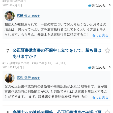
#遺言執行者の選任
2023年9月1日
役にたった
3
髙橋 俊太
弁護士
相続人が複数おられて、一部の方について関わりたくないとお考えの
場合は、関わってもよい方を遺言執行者にしておくという方法も考え
られます。もちろん、弁護士を遺言執行者に指定することもできます
が、（関わってもよい）相続人を遺言執行者に指定しておいて、その
方に再委任の権限を付与しておくという方法もあります。 一度、弁護
士に直接ご相談されることをお勧めいたします。
7
公正証書遺言書の不服申し立てをして、勝ち目は
ありますか？
#公正証書遺言の作成
#遺言の書き直し・やり直し
2018年12月7日
役にたった
3
高島 秀行
弁護士
父の公正証書作成当時の診断書や看護記録があれば 取寄せて、父が遺
言書作成当時に判断能力がないと判断できれば 遺言書を無効とするこ
とができます。 まず、診断書や看護記録を取り寄せるのが重要となり
ます。 ご自分で取り寄せるか、弁護士に取り寄せてもらうかしたらよ
いと思います。
8
弁護士への連絡未回答、公正証書遺言の確認は可