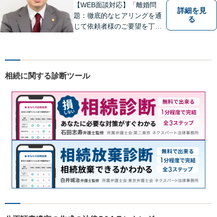
【WEB面談対応】「離婚問
詳細を見
題：徹底的なヒアリングを通
る
じて依頼者様のご要望を丁寧
に把握」「相続問題：依頼者
様が納得できる解決を目指し
ます！遺産分割の相談を中心
に幅広い相談に対応」【休
相続に関する診断ツール
日・夜間相談可】【子連れ相
談可】【完全個室相談】