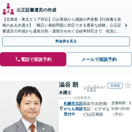
公正証書遺言の作成
【北海道・東北エリア対応】◎お客様から感謝の声多数【行政書士資
格のある弁護士】「幅広い相続問題に対応できる豊富な経験」公正証
書遺言の作成から遺産分割・遺留分をめぐる紛争対応まで、状況に応
じた最適な方法をご提案します【夜間相談可】
料金表を見る
電話で面談予約
メールで面談予約
澁谷 朗
北海道
インタビュー
を見る
弁護士
たいへい法律事務所
営業時間：0
札幌市北区
面談方法(対面・
からも相談
電話・ビデオな
9:00~20:00
受付中
ど)は応相談
（平日）