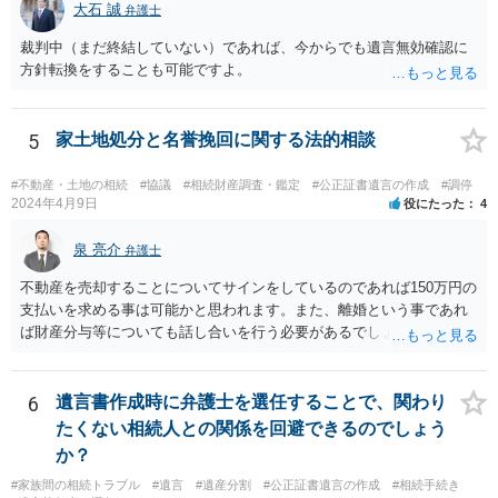
相続分の指定を受けた相続人を含む。以下この章において同じ。）又
大石 誠
弁護士
は受贈者に対し、遺留分侵害額に相当する金銭の支払を請求すること
裁判中（まだ終結していない）であれば、今からでも遺言無効確認に
ができる。
方針転換をすることも可能ですよ。
5
家土地処分と名誉挽回に関する法的相談
#不動産・土地の相続
#協議
#相続財産調査・鑑定
#公正証書遺言の作成
#調停
2024年4月9日
役にたった
4
泉 亮介
弁護士
不動産を売却することについてサインをしているのであれば150万円の
支払いを求める事は可能かと思われます。また、離婚という事であれ
ば財産分与等についても話し合いを行う必要があるでしょう。 細かい
事情をお伺いする必要もあるかと思われますので、一度お近くの弁護
士事務所へご相談されると良いでしょう。
6
遺言書作成時に弁護士を選任することで、関わり
たくない相続人との関係を回避できるのでしょう
か？
#家族間の相続トラブル
#遺言
#遺産分割
#公正証書遺言の作成
#相続手続き