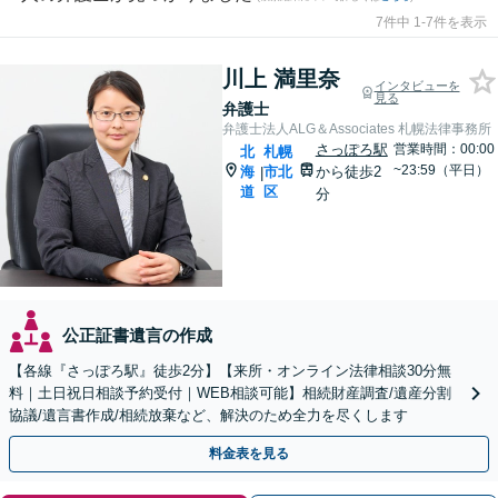
7件中 1-7件を表示
川上 満里奈
インタビューを
見る
弁護士
弁護士法人ALG＆Associates 札幌法律事務所
さっぽろ駅
営業時間：00:00
北
札幌
~23:59（平日）
海
市北
から徒歩2
|
道
区
分
公正証書遺言の作成
【各線『さっぽろ駅』徒歩2分】【来所・オンライン法律相談30分無
料｜土日祝日相談予約受付｜WEB相談可能】相続財産調査/遺産分割
協議/遺言書作成/相続放棄など、解決のため全力を尽くします
料金表を見る