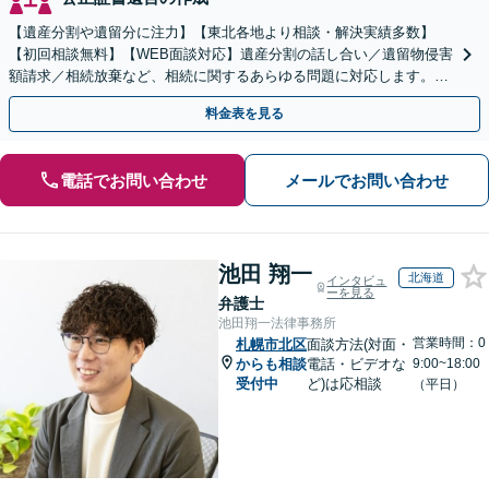
【遺産分割や遺留分に注力】【東北各地より相談・解決実績多数】
【初回相談無料】【WEB面談対応】遺産分割の話し合い／遺留物侵害
額請求／相続放棄など、相続に関するあらゆる問題に対応します。ご
事情やご意向を丁寧にお聞きし、有利な解決を目指します
料金表を見る
電話でお問い合わせ
メールでお問い合わせ
池田 翔一
北海道
インタビュ
ーを見る
弁護士
池田翔一法律事務所
営業時間：0
札幌市北区
面談方法(対面・
からも相談
電話・ビデオな
9:00~18:00
受付中
ど)は応相談
（平日）