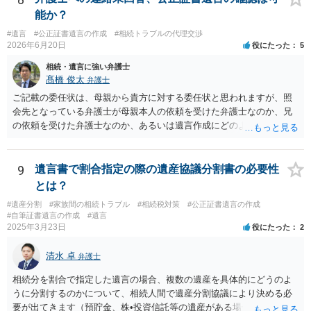
能か？
#遺言
#公正証書遺言の作成
#相続トラブルの代理交渉
2026年6月20日
役にたった
5
相続・遺言に強い弁護士
髙橋 俊太
弁護士
ご記載の委任状は、母親から貴方に対する委任状と思われますが、照
会先となっている弁護士が母親本人の依頼を受けた弁護士なのか、兄
の依頼を受けた弁護士なのか、あるいは遺言作成にどのような立場で
関与しているのかによって、説明を求められる範囲は変わり得るもの
と思われます。 仮に、その弁護士が母親本人から依頼を受けているの
であれば、母親本人に対する報告義務が問題となります。母親が貴方
9
遺言書で割合指定の際の遺産協議分割書の必要性
に一任する旨を明確に伝えており、委任状の内容にも、弁護士との連
とは？
絡、進捗確認、公正証書遺言の作成有無や控えの確認等が含まれてい
#遺産分割
#家族間の相続トラブル
#相続税対策
#公正証書遺言の作成
るのであれば、貴方から進捗状況等の説明を求める余地はあります。
#自筆証書遺言の作成
#遺言
他方で、その弁護士が兄の依頼を受けた弁護士である場合には、兄の
2025年3月23日
役にたった
2
代理人という立場になりますので、貴方や母親に対して当然に進捗状
況を報告する義務があるとは限りません。また、親族間で利害対立が
清水 卓
弁護士
ある可能性がある場合、守秘義務や本人意思確認の観点から、委任状
があるとしても直ちに内容を開示しないこともあり得ます。 公正証書
相続分を割合で指定した遺言の場合、複数の遺産を具体的にどうのよ
遺言が作成済みである場合でも、生前にその存在や内容を誰に開示す
うに分割するのかについて、相続人間で遺産分割協議により決める必
るかは、基本的には遺言者本人の意思による問題です。まずは、母親
要が出てきます（預貯金、株•投資信託等の遺産がある場合に、どの遺