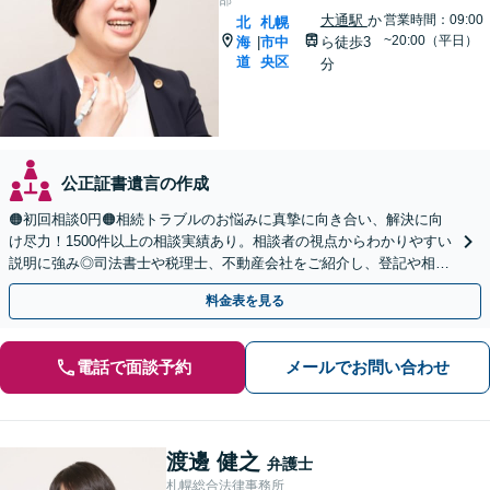
大通駅
か
営業時間：09:00
北
札幌
~20:00（平日）
海
市中
ら徒歩3
|
道
央区
分
公正証書遺言の作成
🟠初回相談0円🟠相続トラブルのお悩みに真摯に向き合い、解決に向
け尽力！1500件以上の相談実績あり。相談者の視点からわかりやすい
説明に強み◎司法書士や税理士、不動産会社をご紹介し、登記や相続
税の申告までワンストップで対応【夜間相談可】
料金表を見る
電話で面談予約
メールでお問い合わせ
渡邊 健之
弁護士
札幌総合法律事務所