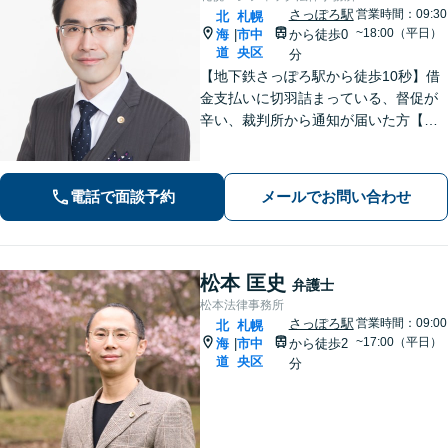
さっぽろ駅
営業時間：09:30
北
札幌
~18:00（平日）
海
市中
から徒歩0
|
道
央区
分
【地下鉄さっぽろ駅から徒歩10秒】借
金支払いに切羽詰まっている、督促が
辛い、裁判所から通知が届いた方【相
談実績5000件以上】家や車を残した
い、家族に知られたくない場合もお任
せください。自己破産・個人再生・任
電話で面談予約
メールでお問い合わせ
意整理／法人破産いずれも対応
松本 匡史
弁護士
松本法律事務所
さっぽろ駅
営業時間：09:00
北
札幌
~17:00（平日）
海
市中
から徒歩2
|
道
央区
分