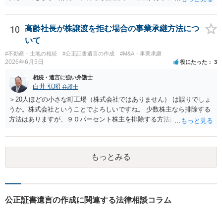
本人から弁護士に対し、「娘に進捗状況及び公正証書遺言の作成有
産についても相続分の割合で分けるのか、預貯金はある相続人に、株•
無・内容について説明してよい」旨を明確に伝えてもらい、委任状の
投資信託は他の相続人にというような分け方をするのか等について
写しを添付して、期限を区切って書面で回答を求めることが考えられ
は、相続人間で遺産分割協議により決める必要があります）。
10
高齢社長が株譲渡を拒む場合の事業承継方法につ
ます。それでも回答がない場合には、母親本人の意思能力や真意、兄
いて
による不当な関与の有無も含めて、別の弁護士に資料（遺言書案、委
#不動産・土地の相続
#公正証書遺言の作成
#M&A・事業承継
任状、母親の発言内容、弁護士との連絡履歴、兄とのやり取り等）を
2026年6月5日
役にたった
3
示して相談した方がよいように思います。
相続・遺言に強い弁護士
白井 弘昭
弁護士
＞20人ほどの小さな町工場（株式会社ではありません） は誤りでしょ
うか。株式会社ということでよろしいですね。 少数株主なら排除する
方法はありますが、９０パーセント株主を排除する方法は現実的にあ
りません。 事業承継や株譲渡を進めるには、社員全員で本人を説得す
るか、家族を説得して承継させるかしかないでしょう。 また、出資者
がいれば、全員で会社を辞めて新たな会社を立ち上げることも考えら
もっとみる
れます。 それか、しばらく我慢して、社長が没した後に相続人から承
継させるしかないように思えます。 私見ながらご参考まで。
公正証書遺言の作成に関連する法律相談コラム