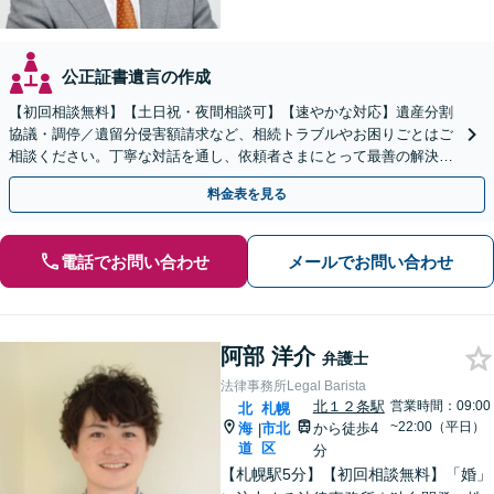
公正証書遺言の作成
【初回相談無料】【土日祝・夜間相談可】【速やかな対応】遺産分割
協議・調停／遺留分侵害額請求など、相続トラブルやお困りごとはご
相談ください。丁寧な対話を通し、依頼者さまにとって最善の解決を
目指します。
料金表を見る
電話でお問い合わせ
メールでお問い合わせ
阿部 洋介
弁護士
法律事務所Legal Barista
北１２条駅
営業時間：09:00
北
札幌
~22:00（平日）
海
市北
から徒歩4
|
道
区
分
【札幌駅5分】【初回相談無料】「婚」