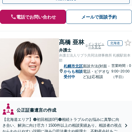
電話でお問い合わせ
メールで面談予約
髙橋 亜林
北海道
インタビュ
ーを見る
弁護士
弁護士法人リブラ共同法律事務所 札幌駅前本
部
営業時間：0
札幌市北区
面談方法(対面・
からも相談
電話・ビデオな
9:00~20:00
受付中
ど)は応相談
（平日）
公正証書遺言の作成
【北海道エリア】🟠初回相談0円🟠相続トラブルのお悩みに真摯に向
き合い、解決に向け尽力！1500件以上の相談実績あり。相談者の視点
からわかりやすい説明に強み◎司法書士や税理士、不動産会社をご紹