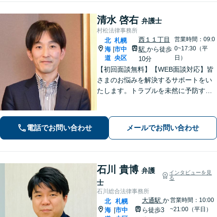
清水 啓右
弁護士
村松法律事務所
西１１丁目
営業時間：09:0
北
札幌
0~17:30（平
海
市中
駅
から徒歩
|
道
央区
日）
10分
【初回面談無料】【WEB面談対応】皆
さまのお悩みを解決するサポートをい
たします。トラブルを未然に予防する
ためには、早い段階で一度ご相談くだ
さい。
電話でお問い合わせ
メールでお問い合わせ
石川 貴博
弁護
インタビューを見
る
士
石川総合法律事務所
大通駅
か
営業時間：10:00
北
札幌
~21:00（平日）
海
市中
ら徒歩3
|