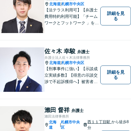
北海道
札幌市中央区
|
【法テラス利用可】【弁護士
詳細を見
費用特約利用可能】「チーム
る
ワークとフットワーク 」を合
言葉に、全弁護士と全スタッ
フが一丸となって業務にあた
り、地域の皆さまにとって、
もっと身近な存在になりたい
佐々木 幸駿
弁護士
と考えています。離婚、相
弁護士法人佐々木法律事務所
続、交通事故、借金、労働、
北海道
札幌市中央区
|
刑事事件など
【刑事事件に強い】【示談成
詳細を見
立実績多数】【得意の示談交
る
渉で不起訴獲得へ】被害者感
情にも配慮した丁寧な示談交
渉【すぐに接見に駆けつけま
す】スピード対応で少しでも
早い釈放へ！離婚トラブル／
瀨田 督祥
弁護士
交通事故被害の方の対応実績
瀨田法律事務所
多数
西１１丁目駅
から徒歩8
北海
札幌市中央
|
道
区
分