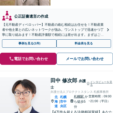
公正証書遺言の作成
【元不動産ディベロッパー】不動産の絡む相続はお任せを！不動産業
者や他士業との広いネットワークが強み。ワンストップで迅速かつ丁
寧に取り組みます！不動産評価額で相続には差が出ます。まずはご相
談ください【出張｜オンライン相談可】【休日夜間面談可】
事例を見る(1件)
料金表を見る
電話でお問い合わせ
メールでお問い合わせ
田中 修次郎
弁護
インタビューを見
る
士
弁護士法人プロテクトスタンス 札幌事務所
札幌駅
か
営業時間：09:00
北
札幌
~21:00（平日）
海
市中
ら徒歩5
|
道
央区
分
【4万件を超える法律相談実績】あなた