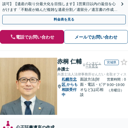
談可】【遺産の取り分最大化を目指します】1営業日以内の返信を心
がけます「不動産が絡んだ複雑な遺産分割／遺留分／遺言書の作成・
執行／事業承継など、お任せください」【休日相談あり】
料金表を見る
電話でお問い合わせ
メールでお問い合わせ
赤桐 仁輔
宮城県
インタビュ
ーを見る
弁護士
弁護士法人法律事務所せんだい 名取オフィス
札幌市北
面談方法(対
営業時間：0
区
からも
面・電話・ビデ
9:00~19:00
相談受付
オなど)は応相
（月曜日）
中
談
公正証書遺言の作成