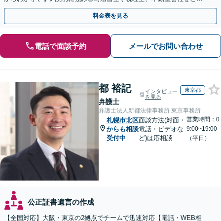
介し、登記や相続税の申告までワンストップで対応
料金表を見る
電話で面談予約
メールでお問い合わせ
都 裕記
東京都
インタビュー
を見る
弁護士
弁護士法人新都法律事務所 東京事務所
営業時間：0
札幌市北区
面談方法(対面・
からも相談
電話・ビデオな
9:00~19:00
受付中
ど)は応相談
（平日）
公正証書遺言の作成
【全国対応】大阪・東京の2拠点でチームで迅速対応【電話・WEB相