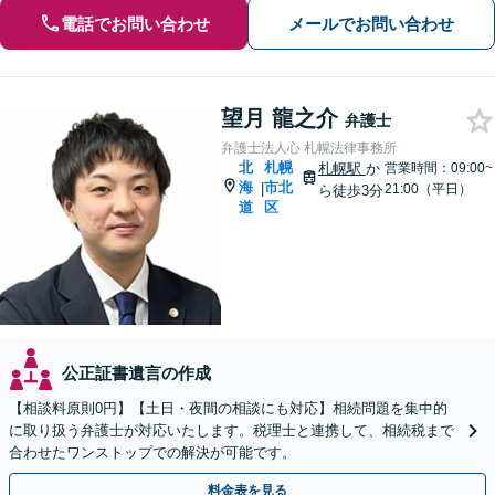
電話でお問い合わせ
メールでお問い合わせ
望月 龍之介
弁護士
弁護士法人心 札幌法律事務所
北
札幌
札幌駅
か
営業時間：09:00~
海
市北
|
21:00（平日）
ら徒歩3分
道
区
公正証書遺言の作成
【相談料原則0円】【土日・夜間の相談にも対応】相続問題を集中的
に取り扱う弁護士が対応いたします。税理士と連携して、相続税まで
合わせたワンストップでの解決が可能です。
料金表を見る