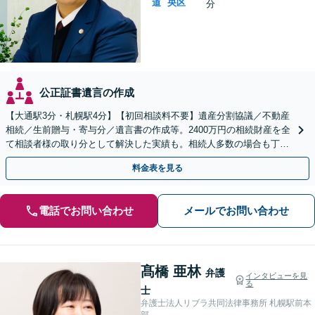
道
央区
分
公正証書遺言の作成
【大通駅3分・札幌駅4分】【初回相談料不要】遺産分割協議／不動産
相続／生前贈与・寄与分／遺言書の作成等。2400万円の相続財産を全
て相談者様の取り分として解決した実績も。相続人多数の場合も丁寧
に対応し相談者様の目指す解決に向けて尽力します。
料金表を見る
電話でお問い合わせ
メールでお問い合わせ
髙橋 亜林
弁護
インタビューを見
る
士
弁護士法人リブラ共同法律事務所 札幌駅前本
部