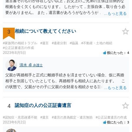
遺言書そのものが存在しない以上，お父上のご兄弟の主張は法律的な
根拠を全く欠くものになります。 したがって，主張自体，取り合う必
要がありません。 また，遺言書があろうがなかろうが，お父上のご兄
弟と面会しなければならない義務はもともとありません。 峰岸先生の
ご回答にもありますが， 代理人弁護士をたてて，その弁護士から相手
方に対して， ・相続に関する主張は法的根拠がなく，一切応じないこ
3
相続について教えてください
と ・今後一切の連絡をしてこないでほしいこと ・連絡を継続してくる
ようであれば警察への通報や法的措置も辞さないこと などを記載した
#家族間の相続トラブル
#遺言
#遺産分割
#協議
#不動産・土地の相続
書面を発送してもらうことがよろしいように思います。
#公正証書遺言の作成
2023年8月5日
役にたった
4
清水 卓
弁護士
父親が再婚相手と正式に離婚手続きを済ませていない場合、仮に再婚
相手と別居していたとしても、再婚相手も相続人にあたります。 こ
の状態で、父親がその子に父親の全財産を相続させる旨の公正証書遺
言を残した場合、一旦は子が父親の全財産を相続することになります
が、再婚相手の遺留分を侵害しているため、再婚相手から相続人
（子）に対して遺留分侵害額請求権が行使される可能性があります。
4
認知症の人の公正証書遺言
お悩みのようであれば、問題の当事者であるお父様本人がお住まい
の地域等の弁護士に直接相談してみるのが望ましいように思います。
#認知症・意思疎通不能
#遺言
#遺言の真偽鑑定・遺言無効
#公正証書遺言の作成
【参考】民法 （遺留分侵害額の請求） 第千四十六条 遺留分権利者及
2023年6月2日
役にたった
3
びその承継人は、受遺者（特定財産承継遺言により財産を承継し又は