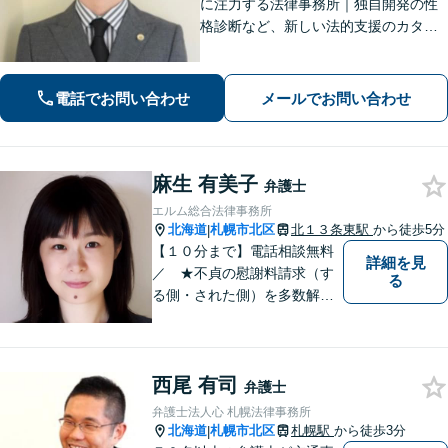
に注力する法律事務所｜独自開発の性
格診断など、新しい法的支援のカタチ
を提供【離婚問題】カウンセリング力
に強み！離婚後の未来を見据えたサポ
ートを【刑事事件】男女関係が原因の
電話でお問い合わせ
メールでお問い合わせ
刑事事件に精通【オンライン相談OK】
麻生 有美子
弁護士
エルム総合法律事務所
北海道
札幌市北区
北１３条東駅
から徒歩5分
|
【１０分まで】電話相談無料
詳細を見
／ ★不貞の慰謝料請求（す
る
る側・された側）を多数解
決。／不貞慰謝料のご相談
は、お任せください。 ★破
産／相続に強い弁護士 【税
西尾 有司
理士と連携。同席相談も可】
弁護士
弁護士法人心 札幌法律事務所
北海道
札幌市北区
札幌駅
から徒歩3分
|