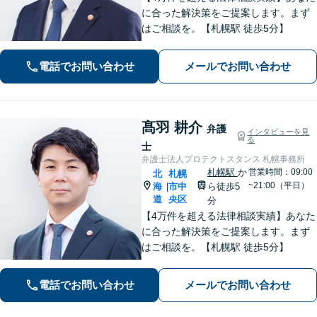
に合った解決策をご提案します。まず
はご相談を。【札幌駅 徒歩5分】
電話でお問い合わせ
メールでお問い合わせ
髙羽 耕介
弁護
インタビューを見
る
士
弁護士法人プロテクトスタンス 札幌事務所
札幌駅
か
営業時間：09:00
北
札幌
~21:00（平日）
海
市中
ら徒歩5
|
道
央区
分
【4万件を超える法律相談実績】あなた
に合った解決策をご提案します。まず
はご相談を。【札幌駅 徒歩5分】
電話でお問い合わせ
メールでお問い合わせ