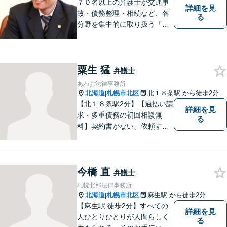
７０名以上の弁護士が交通事
詳細を見
故・債務整理・相続など、各
る
分野を集中的に取り扱う「分
野担当制」とすることで、ご
依頼者様に高品質・低コスト
でのリーガルサービスを提供
粟生 猛
できるよう努めております。
弁護士
あわお法律事務所
北海道
札幌市北区
北１８条駅
から徒歩2分
|
【北１８条駅2分】【過払い請
詳細を見
求・多重債務の初回相談無
る
料】契約書がない、依頼する
資金がない、多重債務・過払
い請求はおまかせください。
トラブルが起きてから法律を
今橋 直
確認するのではすでに手遅れ
弁護士
です。役員様のみならず、現
札幌北部法律事務所
場のスタッフ様も法律知識が
北海道
札幌市北区
麻生駅
から徒歩2分
|
仕事を守ります。
【麻生駅 徒歩2分】すべての
詳細を見
人ひとりひとりが人間らしく
る