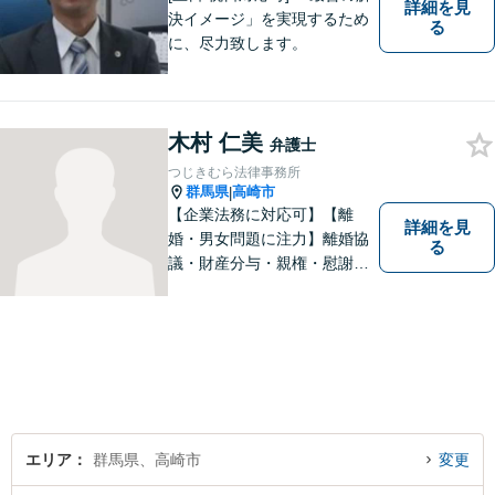
詳細を見
決イメージ」を実現するため
る
に、尽力致します。
木村 仁美
弁護士
つじきむら法律事務所
群馬県
高崎市
|
【企業法務に対応可】【離
詳細を見
婚・男女問題に注力】離婚協
る
議・財産分与・親権・慰謝料
請求ならお任せください。女
性ならではの視点から皆様の
お気持ちに寄り添い、納得の
いく解決を目指します。まず
はお気軽にご相談を！【駐車
場完備】
エリア
群馬県、高崎市
変更