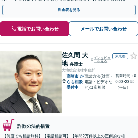
籍】事務所内で連携し問題解決へ【休日・夜間面談可】
料金表を見る
電話でお問い合わせ
メールでお問い合わせ
佐久間 大
東京都
インタビュ
ーを見る
地
弁護士
大地総合法律事務所
営業時間：0
高崎市
か
面談方法(対面・
らも相談
電話・ビデオな
0:00~23:55
受付中
ど)は応相談
（平日）
詐欺の法的措置
【何度でも相談無料】【電話相談可】【年間2万件以上の圧倒的な相