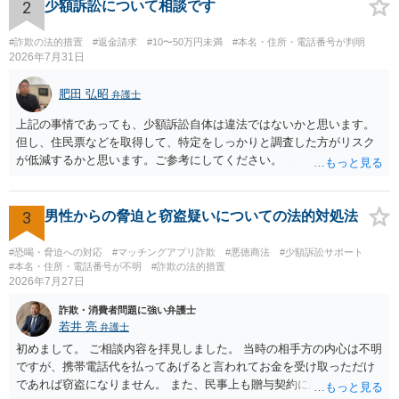
2
少額訴訟について相談です
#詐欺の法的措置
#返金請求
#10〜50万円未満
#本名・住所・電話番号が判明
2026年7月31日
肥田 弘昭
弁護士
上記の事情であっても、少額訴訟自体は違法ではないかと思います。
但し、住民票などを取得して、特定をしっかりと調査した方がリスク
が低減するかと思います。ご参考にしてください。
3
男性からの脅迫と窃盗疑いについての法的対処法
#恐喝・脅迫への対応
#マッチングアプリ詐欺
#悪徳商法
#少額訴訟サポート
#本名・住所・電話番号が不明
#詐欺の法的措置
2026年7月27日
詐欺・消費者問題に強い弁護士
若井 亮
弁護士
初めまして。 ご相談内容を拝見しました。 当時の相手方の内心は不明
ですが、携帯電話代を払ってあげると言われてお金を受け取っただけ
であれば窃盗になりません。 また、民事上も贈与契約に該当すると思