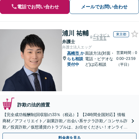
電話でお問い合わせ
メールでお問い合わせ
浦川 祐輔
東京都
インタビュ
ーを見る
弁護士
弁護士法人エッグ
営業時間：0
高崎市
か
面談方法(対面・
らも相談
電話・ビデオな
0:00~23:59
受付中
ど)は応相談
（平日）
詐欺の法的措置
【完全成功報酬制(回収額の33％（税込）】【24時間全国対応】情報
商材／アフィリエイト／副業詐欺／出会い系サクラ詐欺／コンサル詐
欺／投資詐欺／仮想通貨のトラブルは、お任せください！オンライン
のみで解決も可能！
料金表を見る