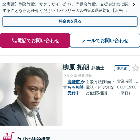
談実績】副業詐欺、サクラサイト詐欺、当選金詐欺、支援金詐欺に関
することならお任せください！パラリーガル在籍&迅速対応【浜松町
駅1分】※結婚詐欺・ロマンス詐欺に関するご相談はお断り
料金表を見る
電話でお問い合わせ
メールでお問い合わせ
柳原 拓朗
弁護士
東京都
ウルク法律事務所
営業時間：1
高崎市
か
面談方法(対面・
らも相談
電話・ビデオな
0:00~19:00
受付中
ど)は応相談
（平日）
詐欺の法的措置