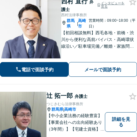
西村 直行
弁
インタビューを
見る
護士
西村法律事務所
群馬
高崎
営業時間：09:00~18:00（平
|
県
市
日）
【初回相談無料】西毛各地・前橋・渋
川から便利な高前バイパス・高崎環状
線沿い／駐車場完備／離婚・家族問
題・男女問題のお悩み・不安を解決／
オーダーメイドの解決「相続問題の解
決実績豊富」／法改正・最新情報に敏
電話で面談予約
メールで面談予約
感にアンテナを張り正しい手続で遺産
分割を実現
辻 拓一郎
弁護士
つじきむら法律事務所
群馬県
高崎市
|
【中小企業法務の経験豊富】
詳細を見
【事業会社への出向経験あり
る
（3年間）】【宅建士資格】信
頼・丁寧・研鑽