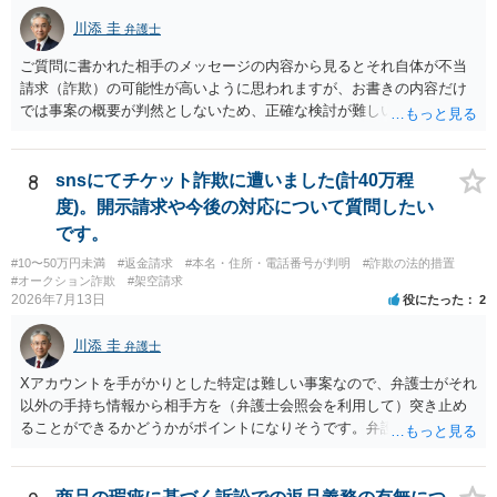
川添 圭
弁護士
ご質問に書かれた相手のメッセージの内容から見るとそれ自体が不当
請求（詐欺）の可能性が高いように思われますが、お書きの内容だけ
では事案の概要が判然としないため、正確な検討が難しいです。例え
ば、最寄りの消費生活センターや自治体の無料法律相談等で、実際の
画面を見て貰いながらアドバイスう受けた方が確実です。
8
snsにてチケット詐欺に遭いました(計40万程
度)。開示請求や今後の対応について質問したい
です。
#10〜50万円未満
#返金請求
#本名・住所・電話番号が判明
#詐欺の法的措置
#オークション詐欺
#架空請求
2026年7月13日
役にたった
2
川添 圭
弁護士
Xアカウントを手がかりとした特定は難しい事案なので、弁護士がそれ
以外の手持ち情報から相手方を（弁護士会照会を利用して）突き止め
ることができるかどうかがポイントになりそうです。弁護士による調
査で特定が難しい可能性もあるため、警察への被害届出も同時進行さ
せることになるでしょう。見通しについては、実際の資料等を弁護士
に検討してもらう必要があると思います。弁護士費用は自由化されて