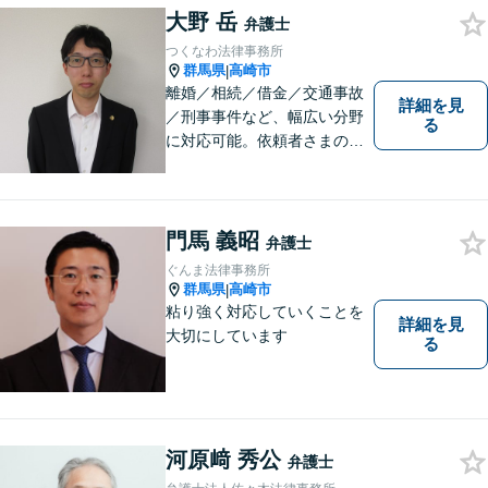
い合わせください。
大野 岳
弁護士
つくなわ法律事務所
群馬県
高崎市
|
離婚／相続／借金／交通事故
詳細を見
／刑事事件など、幅広い分野
る
に対応可能。依頼者さまの状
況を十分にヒアリングし、あ
らゆる観点から解決策をご提
案してまいります。お気軽に
ご相談ください。【完全個
門馬 義昭
弁護士
室】【専用駐車場あり】
ぐんま法律事務所
群馬県
高崎市
|
粘り強く対応していくことを
詳細を見
大切にしています
る
河原﨑 秀公
弁護士