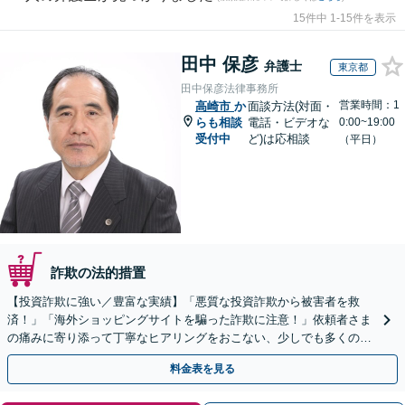
15件中 1-15件を表示
田中 保彦
弁護士
東京都
田中保彦法律事務所
営業時間：1
高崎市
か
面談方法(対面・
らも相談
電話・ビデオな
0:00~19:00
受付中
ど)は応相談
（平日）
詐欺の法的措置
【投資詐欺に強い／豊富な実績】「悪質な投資詐欺から被害者を救
済！」「海外ショッピングサイトを騙った詐欺に注意！」依頼者さま
の痛みに寄り添って丁寧なヒアリングをおこない、少しでも多くの返
金が得られるよう尽力します！
料金表を見る