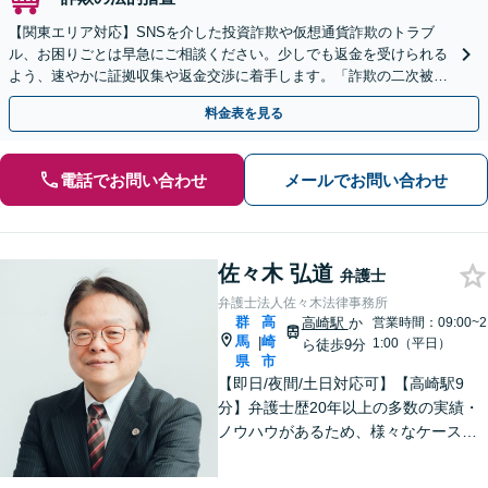
【関東エリア対応】SNSを介した投資詐欺や仮想通貨詐欺のトラブ
ル、お困りごとは早急にご相談ください。少しでも返金を受けられる
よう、速やかに証拠収集や返金交渉に着手します。「詐欺の二次被
害」のご相談も対応します【初回相談無料】【Web相談可】
料金表を見る
電話でお問い合わせ
メールでお問い合わせ
佐々木 弘道
弁護士
弁護士法人佐々木法律事務所
群
高
高崎駅
か
営業時間：09:00~2
馬
崎
|
1:00（平日）
ら徒歩9分
県
市
【即日/夜間/土日対応可】【高崎駅9
分】弁護士歴20年以上の多数の実績・
ノウハウがあるため、様々なケースで
の解決実績があります。複雑な案件の
場合には、在籍する弁護士複数名の経