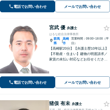
験・ノウハウを活かして共同して取り
電話でお問い合わせ
メールでお問い合わせ
組んでいきます。
宮武 優
弁護士
はるな総合法律事務所
群馬
高崎
営業時間：09:00~18:00（平
|
県
市
日）
【高崎駅20分】【弁護士歴10年以上】
【不動産・住まい】建物の明渡請求／
家賃の未払い対応などお任せくださ
い。強制執行の経験も豊富です。【離
婚・男女問題】相談者さまのお気持ち
に寄り添ってサポートいたします。お
気軽にご相談ください。
電話でお問い合わせ
メールでお問い合わせ
猪俣 有未
弁護士