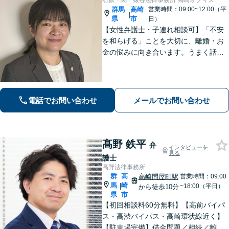
石原・関・猿谷法律事務所 高崎オフィス
群馬
高崎
営業時間：09:00~12:00（平
|
県
市
日）
【女性弁護士・子連れ相談可】「不安
を和らげる」ことを大切に、離婚・お
金の悩みに向き合います。うまく話せ
なくても大丈夫です。状況の整理から
ご一緒します【高崎・完全個室・駐車
場無料】
電話でお問い合わせ
メールでお問い合わせ
髙野 鉄平
弁
インタビューを
見る
護士
髙野法律事務所
群
高
高崎問屋町駅
営業時間：09:00
馬
崎
|
~18:00（平日）
から徒歩10分
県
市
【初回相談料60分無料】【高前バイパ
ス・高渋バイパス・高崎環状線近く】
【駐車場完備】借金問題／相続／離婚