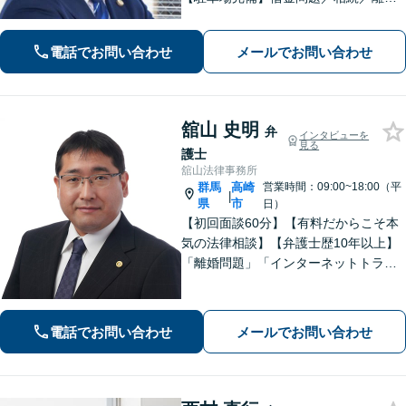
／刑事事件／交通事故等のご相談に幅
広く対応しております。丁寧なヒアリ
電話でお問い合わせ
メールでお問い合わせ
ングとコミュニケーションを重ねるこ
とを大切にしております【休日・夜間
対応可】
舘山 史明
弁
インタビューを
見る
護士
舘山法律事務所
群馬
高崎
営業時間：09:00~18:00（平
|
県
市
日）
【初回面談60分】【有料だからこそ本
気の法律相談】【弁護士歴10年以上】
「離婚問題」「インターネットトラブ
ル」「交通事故」「相続」「企業法
務」はお任せください！冷静・緻密・
そして大胆に、オーダーメイドの弁護
電話でお問い合わせ
メールでお問い合わせ
を展開します【高崎駅徒歩15分】