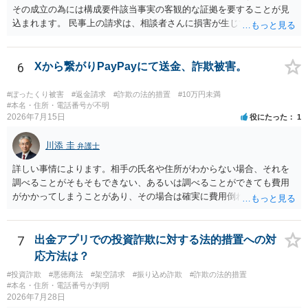
その成立の為には構成要件該当事実の客観的な証拠を要することが見
返金交渉で有利になる可能性がありますが、民事上の詐欺の立証以上
込まれます。 民事上の請求は、相談者さんに損害が生じていない以
に難しいところがあります。 こちらについては、一度、最寄りの警察
上、困難な様に思われます。 より詳細な事項についてお聞きになりた
署に被害相談をするようにしてください。 具体的な見通しに関して
い場合、最寄りの法律事務所での相談を検討ください。 上記、ご参考
は、証拠を拝見する必要があるため、直接弁護士にご相談された方が
ください。
6
Xから繋がりPayPayにて送金、詐欺被害。
良いかと思います。
#ぼったくり被害
#返金請求
#詐欺の法的措置
#10万円未満
#本名・住所・電話番号が不明
2026年7月15日
役にたった
1
川添 圭
弁護士
詳しい事情によります。相手の氏名や住所がわからない場合、それを
調べることがそもそもできない、あるいは調べることができても費用
がかかってしまうことがあり、その場合は確実に費用倒れになりそう
です（調査費用は相手に請求できないのが原則だからです）。
7
出金アプリでの投資詐欺に対する法的措置への対
応方法は？
#投資詐欺
#悪徳商法
#架空請求
#振り込め詐欺
#詐欺の法的措置
#本名・住所・電話番号が判明
2026年7月28日