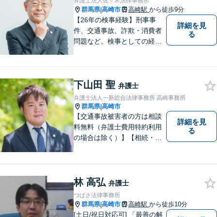
弁護士法人佐々木法律事務所
群馬県
高崎市
高崎駅
から徒歩9分
|
【26年の検事経験】刑事事
詳細を見
件、交通事故、詐欺・消費者
る
問題など。検事としての経験
を活かし、ご依頼者さまのお
悩みに対して誠意をもって対
応いたします。刑事事件は早
下山田 聖
めの証拠収集が重要です。お
弁護士
早めにご相談ください【休
弁護士法人一新総合法律事務所 高崎事務所
日・夜間対応可】【完全個
群馬県
高崎市
|
室】
【交通事故被害者の方は相談
詳細を見
料無料（弁護士費用特約利用
る
の場合は除く）】【相続・債
務整理・不貞慰謝料請求・労
災は相談料初回無料】＼20名
以上の弁護士が所属／チーム
で連携し、問題解決に向けて
林 高弘
弁護士
取り組みます。おひとりで悩
つばさ法律事務所
まずに、お気軽にお問い合わ
群馬県
高崎市
高崎駅
から徒歩10分
|
せください。
[土日/祝日対応可] 「最善の解