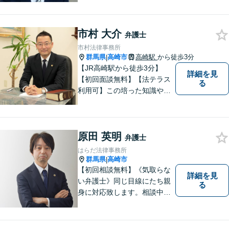
市村 大介
弁護士
市村法律事務所
群馬県
高崎市
高崎駅
から徒歩3分
|
【JR高崎駅から徒歩3分】
詳細を見
【初回面談無料】【法テラス
る
利用可】この培った知識や経
験と、迅速かつ誠実な対応を
礎として、地域社会に貢献し
て参りたいと考えておりま
原田 英明
す。お気軽にご相談くださ
弁護士
い。
はらだ法律事務所
群馬県
高崎市
|
【初回相談無料】《気取らな
詳細を見
い弁護士》同じ目線にたち親
る
身に対応致します。相談中も
会話の中に自然と微笑みが生
まれるような雰囲気を大切に
しております。お気軽にお問