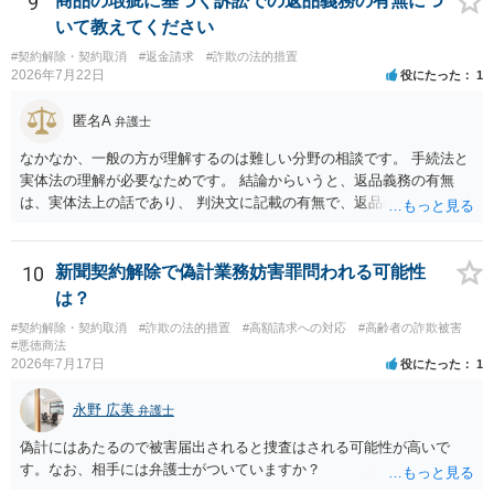
9
商品の瑕疵に基づく訴訟での返品義務の有無につ
いますので個別に確認いただく必要がありますが、そもそも回収でき
いて教えてください
るかどうかが問題になり得る事案であり、被害額の規模からみると、
#契約解除・契約取消
#返金請求
#詐欺の法的措置
仮に回収できたとしても弁護士費用を差し引いた実質回収分はかなり
2026年7月22日
役にたった
1
少なくなる可能性もあるように思います。
匿名A
弁護士
なかなか、一般の方が理解するのは難しい分野の相談です。 手続法と
実体法の理解が必要なためです。 結論からいうと、返品義務の有無
は、実体法上の話であり、 判決文に記載の有無で、返品義務の有無が
左右されることはありません。 ただし、「原告は被告に対し商品を返
品せよ」と判決文に書かれていなくても、 全額支払い判決の前提とし
て、契約不適合責任を理由に契約を解除してれば、 原状回復義務とし
10
新聞契約解除で偽計業務妨害罪問われる可能性
て、相談者さんは、商品の返品義務を負うことになります。 ただし、
は？
訴訟上何等かの形で、返品義務の有無が争われ争点化していたが、 結
#契約解除・契約取消
#詐欺の法的措置
#高額請求への対応
#高齢者の詐欺被害
論として、返品義務が存在しないというような判断が判決理由中で下
#悪徳商法
されていれば、 相手は返品請求を再度主張できない可能性はあります
2026年7月17日
役にたった
1
（信義則による主張制限）。
永野 広美
弁護士
偽計にはあたるので被害届出されると捜査はされる可能性が高いで
す。なお、相手には弁護士がついていますか？