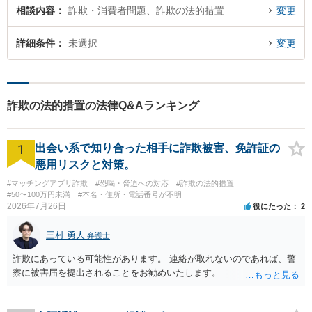
相談内容
詐欺・消費者問題、詐欺の法的措置
変更
詳細条件
未選択
変更
詐欺の法的措置の法律Q&Aランキング
1
出会い系で知り合った相手に詐欺被害、免許証の
悪用リスクと対策。
#マッチングアプリ詐欺
#恐喝・脅迫への対応
#詐欺の法的措置
#50〜100万円未満
#本名・住所・電話番号が不明
2026年7月26日
役にたった
2
三村 勇人
弁護士
詐欺にあっている可能性があります。 連絡が取れないのであれば、警
察に被害届を提出されることをお勧めいたします。