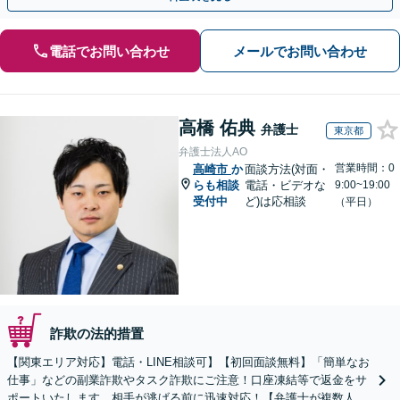
電話でお問い合わせ
メールでお問い合わせ
高橋 佑典
弁護士
東京都
弁護士法人AO
営業時間：0
高崎市
か
面談方法(対面・
らも相談
電話・ビデオな
9:00~19:00
受付中
ど)は応相談
（平日）
詐欺の法的措置
【関東エリア対応】電話・LINE相談可】【初回面談無料】「簡単なお
仕事」などの副業詐欺やタスク詐欺にご注意！口座凍結等で返金をサ
ポートいたします。相手が逃げる前に迅速対応！【弁護士が複数人在