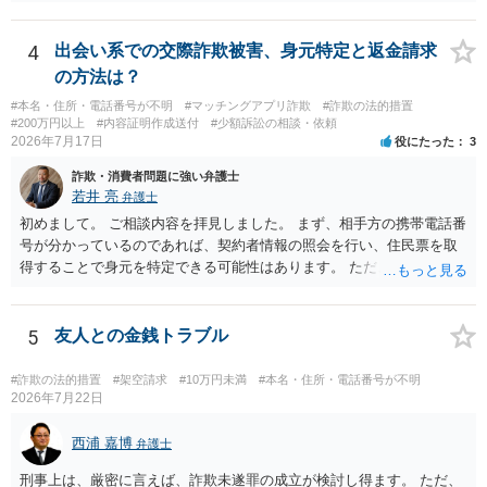
われるところ、返済の義務はありません。 これ以上のやり取りをせ
ず、可能であればブロックをするようにしてください。 ご不安であれ
ば、最寄りの警察署に相談をしても良いかもしれません。 以上、ご参
4
出会い系での交際詐欺被害、身元特定と返金請求
考になれば幸いです。
の方法は？
#本名・住所・電話番号が不明
#マッチングアプリ詐欺
#詐欺の法的措置
#200万円以上
#内容証明作成送付
#少額訴訟の相談・依頼
2026年7月17日
役にたった
3
詐欺・消費者問題に強い弁護士
若井 亮
弁護士
初めまして。 ご相談内容を拝見しました。 まず、相手方の携帯電話番
号が分かっているのであれば、契約者情報の照会を行い、住民票を取
得することで身元を特定できる可能性はあります。 ただ、他人名義の
携帯電話であるなどした場合には特定に結びつけることは難しいとこ
ろです。 LINEについても、詐欺の事案であれば照会できる可能性はあ
りますが、携帯電話の番号を経由する方法より難しくなります。 身元
5
友人との金銭トラブル
を特定した後は、返金の理屈があるかどうかを確認していきます。 基
本的に贈与に該当する場合には返金請求ができません。 詐欺を含め、
#詐欺の法的措置
#架空請求
#10万円未満
#本名・住所・電話番号が不明
当方に返金の理屈があるかどうかを確認していきます。 さらに、渡し
2026年7月22日
た金額について、裏付けがあるかどうかも精査します。 上記を経て、
身元の特定、返金の理屈があると判断できるのであれば、まずは交渉
西浦 嘉博
弁護士
からスタートすることになるでしょう。 ご理解のとおり、詐欺である
刑事上は、厳密に言えば、詐欺未遂罪の成立が検討し得ます。 ただ、
ことの立証は簡単ではありません。 刑事事件化が出来るのであれば、