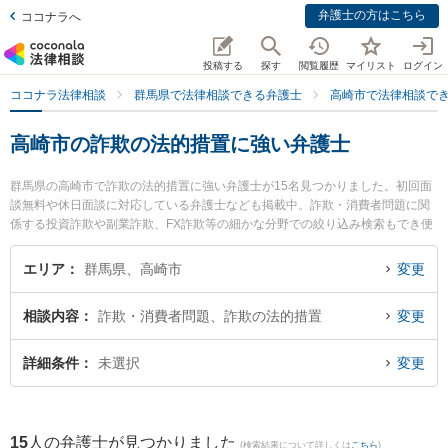
弁護士の方はこちら
ココナラへ
投稿する
探す
閲覧履歴
マイリスト
ログイン
ココナラ法律相談
群馬県で法律相談できる弁護士
高崎市で法律相談で
高崎市の詐欺の法的措置に強い弁護士
群馬県の高崎市で詐欺の法的措置に強い弁護士が15名見つかりました。初回面
談無料や休日面談に対応している弁護士なども掲載中。詐欺・消費者問題に関
係する投資詐欺や副業詐欺、FX詐欺等の細かな分野での絞り込み検索もでき便
利です。特に弁護士法人佐々木法律事務所の佐々木 弘道弁護士やはるな総合法
律事務所の宮武 優弁護士、石原・関・猿谷法律事務所 高崎オフィスの猪俣 有
エリア
群馬県、高崎市
変更
未弁護士のプロフィール情報や弁護士費用、強みなどが注目されています。
『高崎市で土日や夜間に発生した詐欺の法的措置のトラブルを今すぐに弁護士
相談内容
詐欺・消費者問題、詐欺の法的措置
変更
に相談したい』『詐欺の法的措置のトラブル解決の実績豊富な近くの弁護士を
検索したい』『初回相談無料で詐欺の法的措置を法律相談できる高崎市内の弁
護士に相談予約したい』などでお困りの相談者さんにおすすめです。
詳細条件
未選択
変更
15
人の弁護士が見つかりました
(検索結果について詳しくは
こちら
)