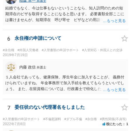
稲森 幸一
弁護士
結婚でもなく、今は仕事もないということなら、知人訪問のための短
期滞在のビザを取得することになると思います。 必要書類全部ここに
は書けませんが、短期滞在 呼び寄せ ビザなどの用語で検索すると
あなたが日本で用意する物と本人が自分で用意するものが出てきま
す。 それらを揃えて、イランにある日本大使館ににビザを申請するこ
とになります。 期間は通常９０日、３０日、あるいは１５日ですが、
6
永住権の申請について
今はコロナもあり刻々と状況が変わっているので、事前に外務省や大
使館に問い合わせたほうがいいかもしれません。ネットでの情報収集
#永住権
#外国人労働者
#入管書類の申請サポート
#入管対応・外国人との交渉
もしたほうがいいと思います
2019年7月19日
内藤 政信
弁護士
１人会社であっても、健康保険、厚生年金に加入することが、 義務付
けられていますね。 年金事務所で加入手続を教えてもらうといいでし
ょう。 また、在留資格については、行政書士で特化した人が何人も い
るので、まずは、そこから情報を得る方が先ですね。 弁護士で得意な
人は少ないですね。
7
委任状のない代理署名をしました
#入管書類の申請サポート
#不倫慰謝料
#ダブル不倫
#永住権
#異性関係(不貞等)
2022年7月8日
役にたった
1