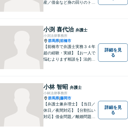
産／借金など身の回りのトラ
ブルに豊富な実績と経験あ
り！お早めのご相談が望まれ
ます。親切丁寧にわかりやす
くアドバイスを行い、皆さま
小渕 喜代治
弁護士
のニーズに沿った迅速な解決
小渕法律事務所
を目指します。
群馬県
前橋市
|
【前橋市で弁護士実務３４年
詳細を見
超の経験・実績】【お一人で
る
悩むよりまず相談を】法的ト
ラブルを抱えたあなたに寄り
添い、適格な法的サービスを
提供して、最大限の利益確保
のお手伝いをします。
小林 智昭
弁護士
小林法律事務所
群馬県
藤岡市
|
【弁護士兼弁理士】【当日／
詳細を見
休日／夜間対応】【分割払い
る
対応】借金問題／離婚問題／
相続問題／企業法務など弁護