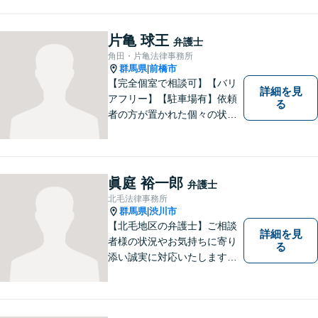
士業務も、特許／商標登録／
意匠登録など弁理士業務も、
幅広く対応。地域に根ざした
片亀 球王
弁護士
法律事務所／特許事務所を目
角田・片亀法律事務所
指しています。お気軽にご相
群馬県
前橋市
|
談ください。
【完全個室で相談可】【バリ
詳細を見
アフリー】【駐車場有】依頼
る
者の方が置かれた個々の状況
を知るため、よく話を聞くこ
とを大切にしています。 ま
た、事案に応じて、司法書
士、税理士等他の専門職と連
眞庭 裕一郎
弁護士
携し、最善の方法で解決する
北毛法律事務所
ことを目指します。
群馬県
渋川市
|
【北毛地区の弁護士】ご相談
詳細を見
者様の状況やお気持ちに寄り
る
添い誠実に対応いたします。
法律トラブルでお困りの方の
強い味方として丁寧に迅速に
対応します