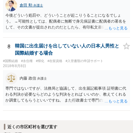
倉田 勲
弁護士
今後どういう処罰や、どういうことが起こりうることになるでしょ
う。 →可能性としては、配偶者に無断で身元保証書に配偶者の署名を
して、その文書が提出されたのだとしたら、有印私文書偽造・同行使
罪が成立する可能性があります。 法定刑は3月以上5年以下の懲役刑が
規定されています。
8
韓国に出生届けを出していない人の日本人男性と
国際結婚する場合
#国際結婚
#永住権
#帰化
#在留資格
#入管書類の申請サポート
2018年8月8日
内藤 政信
弁護士
専門ではないですが、法務局と協議して、出生届記載事項 証明書に代
わる判決が必要ならどのような判決をとれば いいのか、教えてくれる
か調査してもらうといいですね。 また行政書士で専門の方がいそうな
ので、探して聞いても いいですね。
近くの市区町村を選び直す