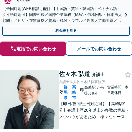
【全国対応(WEB相談可能)】【中国語・英語・韓国語・ベトナム語・
タイ語対応可】国際相続／国際企業法務（M&A・債権回収・日本法人
顧問）／ビザ・在留資格／貿易・税関トラブル／外国人労働問題／外
国人刑事事件など、幅広いご相談に対応可能
料金表を見る
電話でお問い合わせ
メールでお問い合わせ
佐々木 弘道
弁護士
弁護士法人佐々木法律事務所
群
高
高崎駅
から
営業時間：本
馬
崎
|
日定休日
徒歩9分
県
市
【即日/夜間/土日対応可】【高崎駅9
分】弁護士歴20年以上の多数の実績・
ノウハウがあるため、様々なケースで
の解決実績があります。複雑な案件の
場合には、在籍する弁護士複数名の経