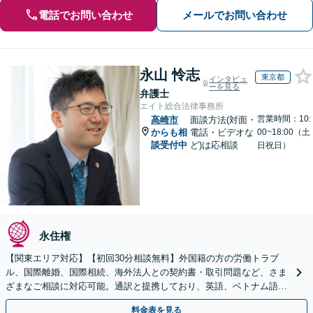
電話でお問い合わせ
メールでお問い合わせ
永山 怜志
東京都
インタビュ
ーを見る
弁護士
エイト総合法律事務所
営業時間：10:
高崎市
面談方法(対面・
からも相
電話・ビデオな
00~18:00（土
談受付中
ど)は応相談
日祝日）
永住権
【関東エリア対応】【初回30分相談無料】外国籍の方の労働トラブ
ル、国際離婚、国際相続、海外法人との契約書・取引問題など、さま
ざまなご相談に対応可能。通訳と提携しており、英語、ベトナム語、
中国語、タイ語等対応可能です（通訳料別途）。
料金表を見る