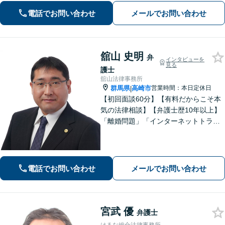
験・ノウハウを活かして共同して取り
電話でお問い合わせ
メールでお問い合わせ
組んでいきます。
舘山 史明
弁
インタビューを
見る
護士
舘山法律事務所
群馬県
高崎市
営業時間：本日定休日
|
【初回面談60分】【有料だからこそ本
気の法律相談】【弁護士歴10年以上】
「離婚問題」「インターネットトラブ
ル」「交通事故」「相続」「企業法
務」はお任せください！冷静・緻密・
そして大胆に、オーダーメイドの弁護
を展開します【高崎駅徒歩15分】
電話でお問い合わせ
メールでお問い合わせ
宮武 優
弁護士