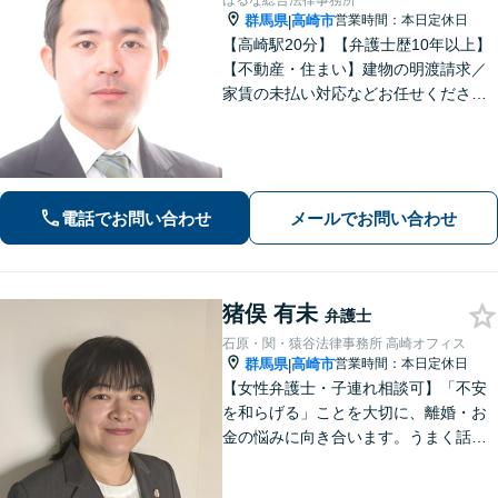
はるな総合法律事務所
群馬県
高崎市
営業時間：本日定休日
|
【高崎駅20分】【弁護士歴10年以上】
【不動産・住まい】建物の明渡請求／
家賃の未払い対応などお任せくださ
い。強制執行の経験も豊富です。【離
婚・男女問題】相談者さまのお気持ち
に寄り添ってサポートいたします。お
気軽にご相談ください。
電話でお問い合わせ
メールでお問い合わせ
猪俣 有未
弁護士
石原・関・猿谷法律事務所 高崎オフィス
群馬県
高崎市
営業時間：本日定休日
|
【女性弁護士・子連れ相談可】「不安
を和らげる」ことを大切に、離婚・お
金の悩みに向き合います。うまく話せ
なくても大丈夫です。状況の整理から
ご一緒します【高崎・完全個室・駐車