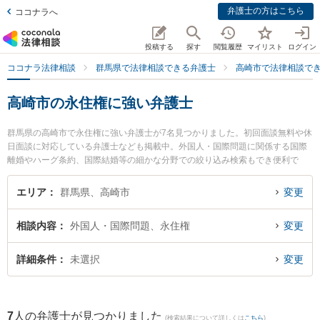
弁護士の方はこちら
ココナラへ
投稿する
探す
閲覧履歴
マイリスト
ログイン
ココナラ法律相談
群馬県で法律相談できる弁護士
高崎市で法律相談で
高崎市の永住権に強い弁護士
群馬県の高崎市で永住権に強い弁護士が7名見つかりました。初回面談無料や休
日面談に対応している弁護士なども掲載中。外国人・国際問題に関係する国際
離婚やハーグ条約、国際結婚等の細かな分野での絞り込み検索もでき便利で
す。特に弁護士法人佐々木法律事務所の佐々木 弘道弁護士や舘山法律事務所の
舘山 史明弁護士、はるな総合法律事務所の宮武 優弁護士のプロフィール情報や
エリア
群馬県、高崎市
変更
弁護士費用、強みなどが注目されています。『高崎市で土日や夜間に発生した
永住権のトラブルを今すぐに弁護士に相談したい』『永住権のトラブル解決の
相談内容
外国人・国際問題、永住権
変更
実績豊富な近くの弁護士を検索したい』『初回相談無料で永住権を法律相談で
きる高崎市内の弁護士に相談予約したい』などでお困りの相談者さんにおすす
めです。
詳細条件
未選択
変更
7
人の弁護士が見つかりました
(検索結果について詳しくは
こちら
)