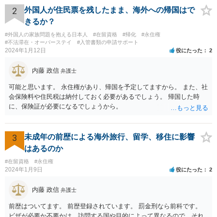
2
外国人が住民票を残したまま、海外への帰国はで
きるか？
#外国人の家族問題を抱える日本人
#在留資格
#帰化
#永住権
#不法滞在・オーバーステイ
#入管書類の申請サポート
2024年1月12日
役にたった
2
内藤 政信
弁護士
可能と思います。 永住権があり、帰国を予定してますから。 また、社
会保険料や住民税は納付しておく必要があるでしょう。 帰国した時
に、保険証が必要になるでしょうから。
3
未成年の前歴による海外旅行、留学、移住に影響
はあるのか
#在留資格
#永住権
2024年1月9日
役にたった
2
内藤 政信
弁護士
前歴はついてます。 前歴登録されています。 罰金刑なら前科です。
ビザが必要か不要かは、訪問する国や目的によって異なるので、それ