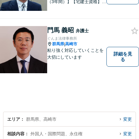
（3年間）】【宅建士資格】信
頼・丁寧・研鑽
門馬 義昭
弁護士
ぐんま法律事務所
群馬県
高崎市
|
粘り強く対応していくことを
詳細を見
大切にしています
る
エリア
群馬県、高崎市
変更
相談内容
外国人・国際問題、永住権
変更