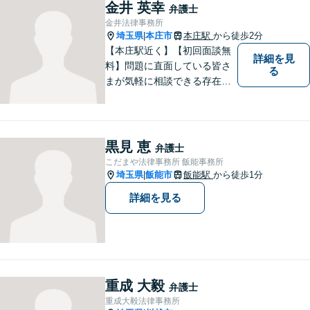
金井 英幸
弁護士
金井法律事務所
埼玉県
本庄市
本庄駅
から徒歩2分
|
【本庄駅近く】【初回面談無
詳細を見
料】問題に直面している皆さ
る
まが気軽に相談できる存在に
なります。離婚問題／相続問
題／交通事故など、幅広いト
ラブルに対応。【当日／夜間
／休日対応可能】公平・公正
黒見 恵
弁護士
な立場から、事件の見通しを
こだまや法律事務所 飯能事務所
正確に伝えます。お気軽にご
埼玉県
飯能市
飯能駅
から徒歩1分
|
相談ください。
詳細を見る
重成 大毅
弁護士
重成大毅法律事務所