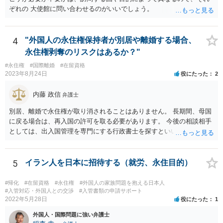
ぞれの 大使館に問い合わせるのがいいでしょう。
4
"外国人の永住権保持者が別居や離婚する場合、
永住権剥奪のリスクはあるか？"
#永住権
#国際離婚
#在留資格
2023年8月24日
役にたった
2
内藤 政信
弁護士
別居、離婚で永住権が取り消されることはありません。 長期間、母国
に戻る場合は、再入国の許可を取る必要があります。 今後の相談相手
としては、出入国管理を専門にする行政書士を探すといいでしょう。
5
イラン人を日本に招待する（就労、永住目的）
#帰化
#在留資格
#永住権
#外国人の家族問題を抱える日本人
#入管対応・外国人との交渉
#入管書類の申請サポート
2022年5月28日
役にたった
1
外国人・国際問題に強い弁護士