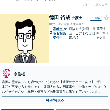
7件中 1-7件を表示
德田 裕哉
弁護士
千葉県
藤井・滝沢綜合法律事務所
営業時
高崎市
か
面談方法(対面・電
らも相談
話・ビデオなど)は
間：本日
受付中
応相談
定休日
永住権
言葉の壁があっても諦めないでください【通訳のサポートあり】で日
本語が不安な方も安心です。外国人の方の刑事事件・労働トラブルは
お任せください。暴行・傷害などの刑事事件に迅速対応いたします。
【事前予約で休日・夜間面談可】
料金表を見る