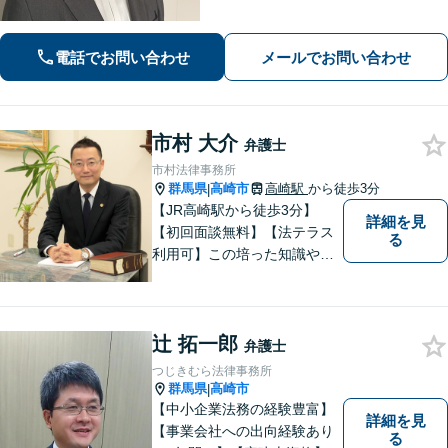
場無料】
電話でお問い合わせ
メールでお問い合わせ
市村 大介
弁護士
市村法律事務所
群馬県
高崎市
高崎駅
から徒歩3分
|
【JR高崎駅から徒歩3分】
詳細を見
【初回面談無料】【法テラス
る
利用可】この培った知識や経
験と、迅速かつ誠実な対応を
礎として、地域社会に貢献し
て参りたいと考えておりま
辻 拓一郎
す。お気軽にご相談くださ
弁護士
い。
つじきむら法律事務所
群馬県
高崎市
|
【中小企業法務の経験豊富】
詳細を見
【事業会社への出向経験あり
る