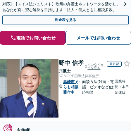
対応】【スイス法ジュリスト】欧州の弁護士ネットワークを活かし、
あなたが真に望む解決を目指します！法人・個人ともに相談多数。細
やかな連絡と粘り強い交渉を徹底【休日・夜間相談可】
料金表を見る
電話でお問い合わせ
メールでお問い合わせ
野中 信孝
東京都
インタビュ
ーを見る
弁護士
AZ MORE国際法律事務所
営業時
高崎市
か
面談方法(対面・電
らも相談
話・ビデオなど)は
間：本日
受付中
応相談
定休日
永住権