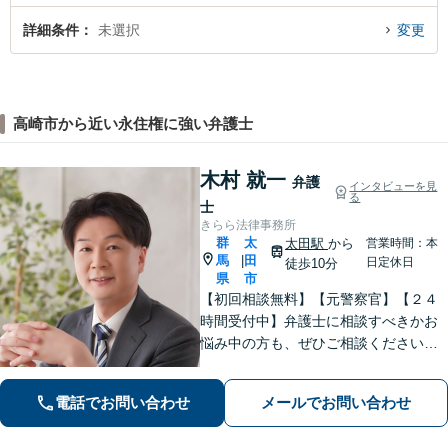
詳細条件
未選択
変更
高崎市から近い永住権に強い弁護士
木村 就一
弁護
インタビューを見
る
士
きらら法律事務所
群
太
太田駅
から
営業時間：本
馬
田
|
日定休日
徒歩10分
県
市
【初回相談無料】【元警察官】【２４
時間受付中】弁護士に相談すべきかお
悩み中の方も、ぜひご相談ください
【刑事・離婚・相続・交通事故・企業
法務など】ご相談者さまに寄り添い、
電話でお問い合わせ
メールでお問い合わせ
きめ細やかな対応で、スピーディーに
最良の解決を目指します【土日・夜間