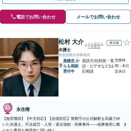
電話でお問い合わせ
メールでお問い合わせ
松村 大介
東京都
インタビュ
ーを見る
弁護士
舟渡国際法律事務所
営業時
高崎市
か
面談方法(対面・電
らも相談
話・ビデオなど)は
間：本日
受付中
応相談
定休日
永住権
【無罪獲得】【中文対応】【全国対応】警察庁の公式解釈を高裁で砕
いた弁護士。不法就労・入管・退去強制・刑事事件——他事務所に断
られた案件も徹底的に闘い抜く。