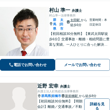
相談可能】。
村山 準一
弁護士
村山準一法律事務所
群
太
太田駅
から
営業時間：本
馬
田
|
日定休日
徒歩6分
県
市
【初回相談30分無料】【東武太田駅徒
歩6分】交通事故・離婚・相続問題に豊
富な実績。一人ひとりに合った解決方
法で納得できる解決を目指します。依
頼者ファーストで迅速対応。企業法務
もご相談ください。
電話でお問い合わせ
メールでお問い合わせ
近野 宏幸
弁護士
弁護士法人釘島総合法律事務所
群馬県
前橋市
新前橋駅
から徒歩8分
|
【初回相談30分無料】【明朗
詳細を見
会計】離婚／交通事故／不動
る