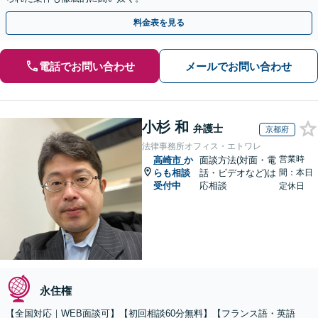
料金表を見る
電話でお問い合わせ
メールでお問い合わせ
小杉 和
弁護士
京都府
法律事務所オフィス・エトワレ
営業時
高崎市
か
面談方法(対面・電
らも相談
話・ビデオなど)は
間：本日
受付中
応相談
定休日
永住権
【全国対応｜WEB面談可】【初回相談60分無料】【フランス語・英語