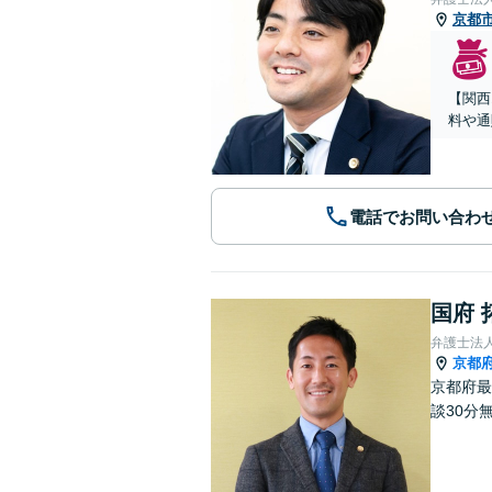
京都
【関西
料や通
電話でお問い合わ
国府 
弁護士法
京都
京都府最
談30分