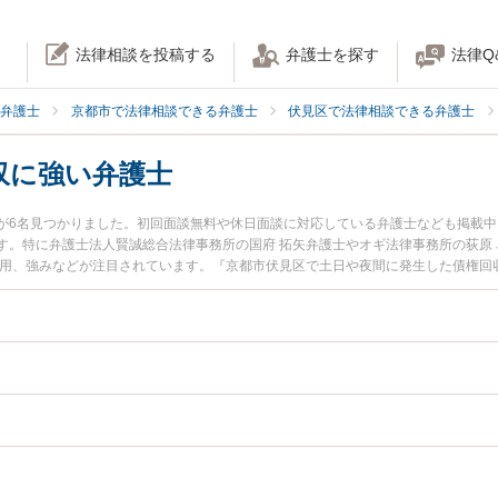
法律相談を投稿する
弁護士を探す
法律Q
弁護士
京都市で法律相談できる弁護士
伏見区で法律相談できる弁護士
収に強い弁護士
が6名見つかりました。初回面談無料や休日面談に対応している弁護士なども掲載
す。特に弁護士法人賢誠総合法律事務所の国府 拓矢弁護士やオギ法律事務所の荻原
費用、強みなどが注目されています。『京都市伏見区で土日や夜間に発生した債権回
弁護士を検索したい』『初回相談無料で債権回収を法律相談できる京都市伏見区内