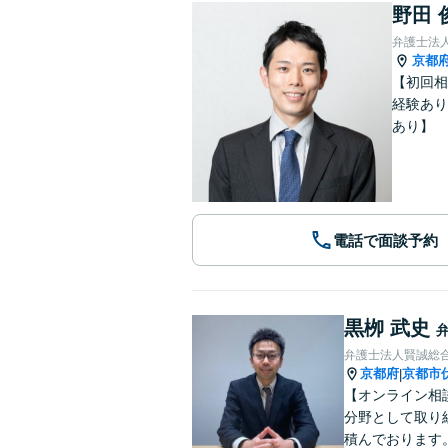
野田 
弁護士法
京都
【初回相
経験あり
あり】
電話で面談予約
黒栁 武史
弁護士法人賢誠総
京都府
京都市
|
【オンライン相
分野として取り
積んでおります