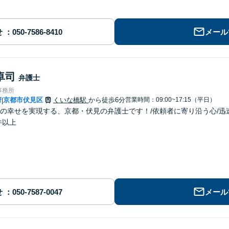
せ
メール
卓司
弁護士
事務所
府
京都市伏見区
くいな橋駅
から徒歩6分
営業時間：09:00~17:15（平日）
|
の幸せを実現する、京都・伏見の弁護士です！/依頼者に寄り沿う心/迅
件以上
せ
メール