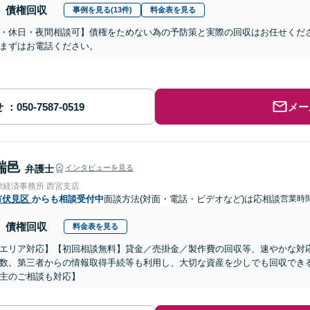
債権回収
事例を見る(13件)
料金表を見る
・休日・夜間相談可】債権をためない為の予防策と実際の回収はお任せくだ
まずはお電話ください。
せ
メー
瑞邑
弁護士
インタビューを見る
律経済事務所 西宮支店
市伏見区
からも相談受付中
面談方法(対面・電話・ビデオなど)は応相談
営業時間
債権回収
料金表を見る
エリア対応】【初回相談無料】貸金／売掛金／製作費の回収等、速やかな対
数。第三者からの情報取得手続等も利用し、大切な資産を少しでも回収でき
主のご相談も対応】