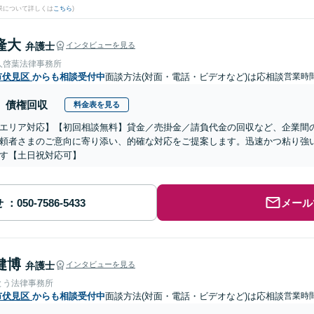
果について詳しくは
こちら
)
隆大
弁護士
インタビューを見る
人啓葉法律事務所
市伏見区
からも相談受付中
面談方法(対面・電話・ビデオなど)は応相談
営業時間
債権回収
料金表を見る
エリア対応】【初回相談無料】貸金／売掛金／請負代金の回収など、企業間
頼者さまのご意向に寄り添い、的確な対応をご提案します。迅速かつ粘り強
す【土日祝対応可】
せ
メール
健博
弁護士
インタビューを見る
とう法律事務所
市伏見区
からも相談受付中
面談方法(対面・電話・ビデオなど)は応相談
営業時間