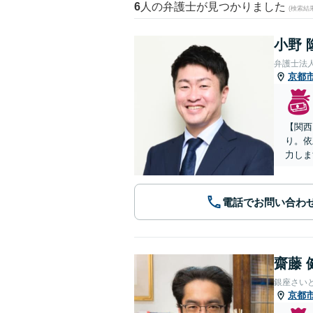
6
人の弁護士が見つかりました
(検索結
小野 
弁護士法
京都
【関西
り。依
力しま
電話でお問い合わ
齋藤 
銀座さい
京都