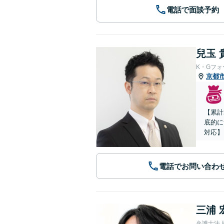
電話で面談予約
兒玉 
K・Gフ
京都
【累計
底的に
対応】
電話でお問い合わ
三浦 
弁護士法