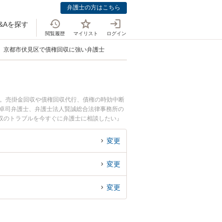
弁護士の方はこちら
&Aを探す
閲覧履歴
マイリスト
ログイン
京都市伏見区で債権回収に強い弁護士
中。売掛金回収や債権回収代行、債権の時効中断
 卓司弁護士、弁護士法人賢誠総合法律事務所の
収のトラブルを今すぐに弁護士に相談したい』
の弁護士に相談予約したい』などでお困りの相談
変更
変更
変更