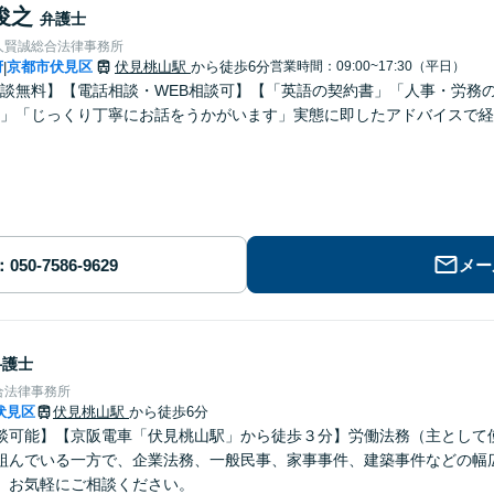
俊之
弁護士
人賢誠総合法律事務所
府
京都市伏見区
伏見桃山駅
から徒歩6分
営業時間：09:00~17:30（平日）
|
談無料】【電話相談・WEB相談可】【「英語の契約書」「人事・労務
」「じっくり丁寧にお話をうかがいます」実態に即したアドバイスで経
メー
弁護士
合法律事務所
伏見区
伏見桃山駅
から徒歩6分
談可能】【京阪電車「伏見桃山駅」から徒歩３分】労働法務（主として
組んでいる一方で、企業法務、一般民事、家事事件、建築事件などの幅
。お気軽にご相談ください。