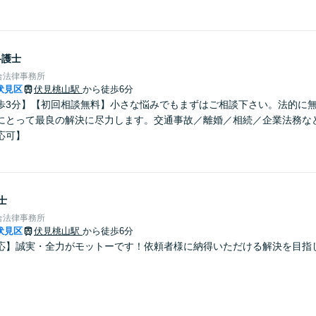
弁護士
合法律事務所
伏見区
伏見桃山駅
から徒歩6分
歩3分】【初回相談無料】小さな悩みでもまずはご相談下さい。法的に
にとって最良の解決に尽力します。交通事故／離婚／相続／企業法務な
応可】
士
合法律事務所
伏見区
伏見桃山駅
から徒歩6分
応】誠実・全力がモットーです！依頼者様に納得いただける解決を目指