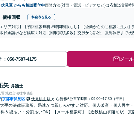
市伏見区
からも相談受付中
面談方法(対面・電話・ビデオなど)は応相談
営業時間
債権回収
料金表を見る
エリア対応】【初回相談無料※時間制限なし】【企業からのご相談に注力】
販代金請求など幅広く対応【回収実績多数】交渉から訴訟、強制執行まで状
せ
メール
拓矢
弁護士
人賢誠総合法律事務所
府
京都市伏見区
伏見桃山駅
から徒歩6分
営業時間：09:00~17:30（平日）
|
大手の法律事務所。迅速かつ親しみやすい対応。個人破産・個人再生・
無料＆後払い・分割払いOK】【メール相談可】【近鉄桃山御陵前駅・京