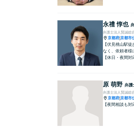
永禮 惇也
弁護士法人賢誠総
京都府
京都市
|
【伏見桃山駅徒
なく、依頼者様
【休日・夜間対
原 萌野
弁護
弁護士法人賢誠総
京都府
京都市
|
【夜間相談も対