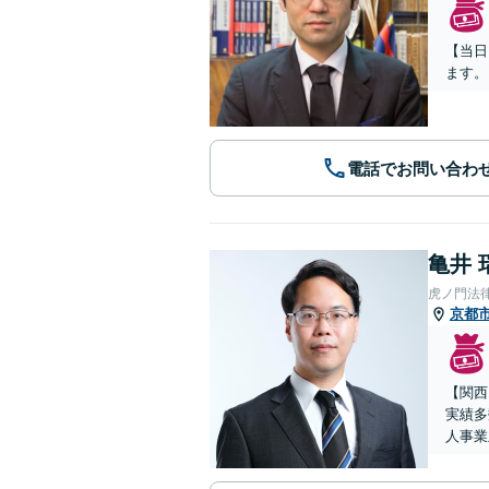
【当日
ます。
電話でお問い合わ
亀井 
虎ノ門法
京都
【関西
実績多
人事業