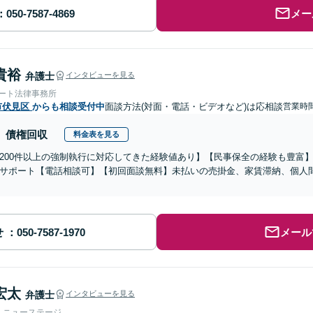
メー
貴裕
弁護士
インタビューを見る
ォート法律事務所
市伏見区
からも相談受付中
面談方法(対面・電話・ビデオなど)は応相談
営業時間
債権回収
料金表を見る
200件以上の強制執行に対応してきた経験値あり】【民事保全の経験も豊富
サポート【電話相談可】【初回面談無料】未払いの売掛金、家賃滞納、個人
せ
メール
宏太
弁護士
インタビューを見る
人ニューステージ