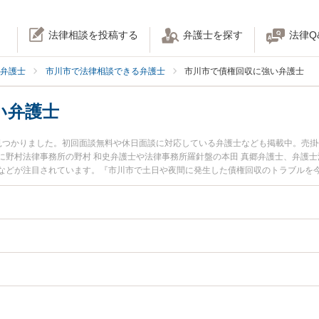
法律相談を投稿する
弁護士を探す
法律Q
弁護士
市川市で法律相談できる弁護士
市川市で債権回収に強い弁護士
い弁護士
見つかりました。初回面談無料や休日面談に対応している弁護士なども掲載中。売
野村法律事務所の野村 和史弁護士や法律事務所羅針盤の本田 真郷弁護士、弁護士
などが注目されています。『市川市で土日や夜間に発生した債権回収のトラブルを
い』『初回相談無料で債権回収を法律相談できる市川市内の弁護士に相談予約した