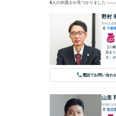
6
人の弁護士が見つかりました
(検索結
野村 
野村法律
千葉
【八幡
高まり
す。ぜ
電話でお問い合わ
山里 
新麹町法
市川