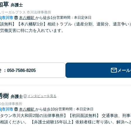
知草
弁護士
人リーガルプラス 市川法律事務所
県
市川市
本八幡駅
から徒歩1分
営業時間：本日定休日
|
談無料】【本八幡駅1分】相続トラブル（遺産分割、遺留分、遺言争い
労働災害に特に力を入れています。
せ
メール
秀樹
弁護士
インタビューを見る
綜合法律事務所
県
市川市
本八幡駅
から徒歩10分
営業時間：本日定休日
|
タウン市川大和田2階の法律事務所】【初回面談無料】 交通事故、刑
相談ください。 【弁護士経験15年以上】依頼者様に寄り添い、解決へ