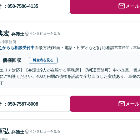
せ
メール
典宏
弁護士
インタビューを見る
法律事務所
市
からも相談受付中
面談方法(対面・電話・ビデオなど)は応相談
営業時間：本
債権回収
料金表を見る
エリア対応】【弁護士9人が在籍する事務所】【WEB面談可】中小企業、個
にご相談ください。400万円弱の債権を訴訟で全額回収した実績あり。単発
す
せ
メール
章弘
弁護士
インタビューを見る
事務所