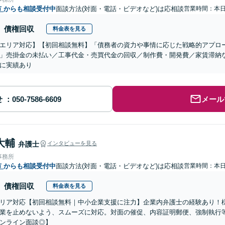
市
からも相談受付中
面談方法(対面・電話・ビデオなど)は応相談
営業時間：本
債権回収
料金表を見る
エリア対応】【初回相談無料】「債務者の資力や事情に応じた戦略的アプロ
」売掛金の未払い／工事代金・売買代金の回収／制作費・開発費／家賃滞納
に実績あり
せ
メール
大輔
弁護士
インタビューを見る
事務所
市
からも相談受付中
面談方法(対面・電話・ビデオなど)は応相談
営業時間：本
債権回収
料金表を見る
リア対応【初回相談無料｜中小企業支援に注力】企業内弁護士の経験あり！
業を止めないよう、スムーズに対応。対面の催促、内容証明郵便、強制執行
ンライン面談◎】