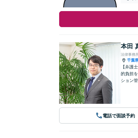
本田 
法律事務
千葉
【弁護士
的負担を
ション管
電話で面談予約