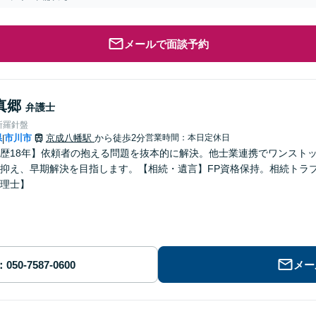
メールで面談予約
真郷
弁護士
所羅針盤
県
市川市
京成八幡駅
から徒歩2分
営業時間：本日定休日
|
歴18年】依頼者の抱える問題を抜本的に解決。他士業連携でワンスト
抑え、早期解決を目指します。【相続・遺言】FP資格保持。相続トラ
理士】
メー