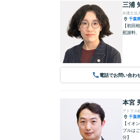
三浦 
弁護士法
千葉
【初回相
慰謝料、
電話でお問い合わ
本宮 
アトラス
千葉
【イオン
ブルはご
分】