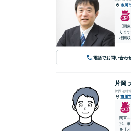
市川
【関東
ります
権回収
電話でお問い合わ
片岡 
片岡法律
市川
関東エ
択。事
を【オ