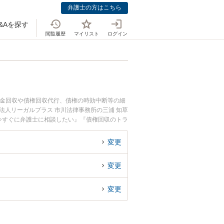
弁護士の方はこちら
&Aを探す
閲覧履歴
マイリスト
ログイン
掛金回収や債権回収代行、債権の時効中断等の細
法人リーガルプラス 市川法律事務所の三浦 知草
今すぐに弁護士に相談したい』『債権回収のトラ
い』などでお困りの相談者さんにおすすめです。
変更
変更
変更