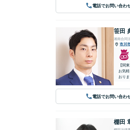
電話でお問い合わ
笹田 
湘南合同
市川
【関東
お気軽
おりま
電話でお問い合わ
棚田 
棚田法律