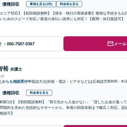
債権回収
事例を見る(2件)
料金表を見る
エリア対応】【初回相談無料】【保全・執行の実績多数】複雑な手続きもお
いためのスピード対応／家賃の未払い請求にも対応！【夜間・休日面談可】
せ
メール
智裕
弁護士
所碧
市
からも相談受付中
面談方法(対面・電話・ビデオなど)は応相談
営業時間：本
債権回収
料金表を見る
町駅1分】【初回面談無料】「取引先から入金がない」「貸したお金が返っ
問契約を含めた包括的なサポートから、単発の回収依頼まで幅広く対応。訴
相談可】