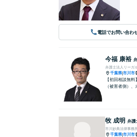
電話でお問い合わ
今福 康裕
弁護士法人リーガル
千葉県
市川市
|
【初回相談無料
（被害者側）、
牧 成明
弁護
市川妙典法律事務
千葉県
市川市
|