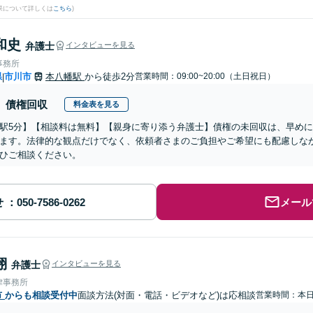
果について詳しくは
こちら
)
和史
弁護士
インタビューを見る
事務所
県
市川市
本八幡駅
から徒歩2分
営業時間：09:00~20:00（土日祝日）
|
債権回収
料金表を見る
駅5分】【相談料は無料】【親身に寄り添う弁護士】債権の未回収は、早め
ます。法律的な観点だけでなく、依頼者さまのご負担やご希望にも配慮しな
ひご相談ください。
せ
メール
翔
弁護士
インタビューを見る
律事務所
市
からも相談受付中
面談方法(対面・電話・ビデオなど)は応相談
営業時間：本