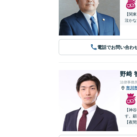
【関東
泣かな
電話でお問い合わ
野﨑 
法律事務
市川
【神谷
す。顧
【夜間