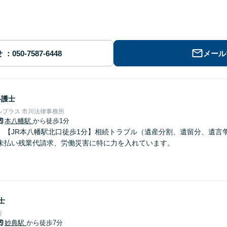
せ
メール
弁護士
プラス 市川法律事務所
本八幡駅
から徒歩1分
】【JR本八幡駅北口徒歩1分】相続トラブル（遺産分割、遺留分、遺言
未払い残業代請求、労働災害に特に力を入れています。
士
所
妙典駅
から徒歩7分