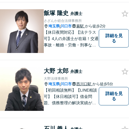
飯塚 隆史
弁護士
さざんか総合法律事務所
埼玉県
川口市
蕨駅
から徒歩2分
|
【休日夜間対応】【法テラス
詳細を見
可】4人の弁護士が在籍！交通
る
事故・離婚・労働・刑事な
ど、幅広い分野に対応可能！
依頼者様の利益を最優先に、
最善の解決を図ります。お困
大野 太郎
りごとがあれば、お早めにご
弁護士
相談を！
大野法律事務所
埼玉県
川口市
西川口駅
から徒歩5分
|
【初回相談無料】【LINE相談
詳細を見
可】【休日相談可】借金問
る
題、債務整理の解決実績が豊
富です。即日相談・夜間の相
談も受け付けております。
【西川口駅東口徒歩5分】駅近
石川 義人
くのあなたに寄り添う弁護士