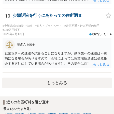
め、詳しい事情が必要です。弁護士へ直接相談した方がよい事案と思
料します。
10
少額訴訟を行うにあたっての住所調査
#少額訴訟の相談・依頼
#個人・プライベート
#音信不通・行方不明の相手
#140万円以下
2026年7月13日
役にたった
4
匿名A
弁護士
就業場所への送達を試みることになりますが、勤務先への送達は不奏
功になる場合がありますので（会社によっては就業場所送達は受取拒
否する方針にしている場合があります）、その場合は自宅の住所調査
が必要になるでしょう。
もっとみる
近くの市区町村を選び直す
県央 (さいたま市外)