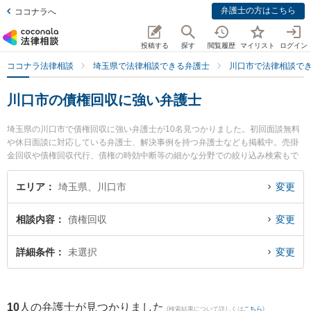
弁護士の方はこちら
ココナラへ
投稿する
探す
閲覧履歴
マイリスト
ログイン
ココナラ法律相談
埼玉県で法律相談できる弁護士
川口市で法律相談で
川口市の債権回収に強い弁護士
埼玉県の川口市で債権回収に強い弁護士が10名見つかりました。初回面談無料
や休日面談に対応している弁護士、解決事例を持つ弁護士なども掲載中。売掛
金回収や債権回収代行、債権の時効中断等の細かな分野での絞り込み検索もで
き便利です。特に弁護士法人翠 川口事務所の石川 智美弁護士やゆい法律事務所
の中田 充彦弁護士、飯島努法律事務所の飯島 努弁護士のプロフィール情報や弁
エリア
埼玉県、川口市
変更
護士費用、強みなどが注目されています。『川口市で土日や夜間に発生した債
権回収のトラブルを今すぐに弁護士に相談したい』『債権回収のトラブル解決
相談内容
債権回収
変更
の実績豊富な近くの弁護士を検索したい』『初回相談無料で債権回収を法律相
談できる川口市内の弁護士に相談予約したい』などでお困りの相談者さんにお
すすめです。
詳細条件
未選択
変更
10
人の弁護士が見つかりました
(検索結果について詳しくは
こちら
)