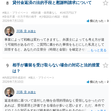
りますが、携帯電話の番号を経由する方法より難しくなります。 身元
8
貸付金返済の法的手段と慰謝料請求について
を特定した後は、返金の理屈があるかどうかを確認していきます。 基
本的に贈与に該当する場合には返金請求ができません。 詐欺を含め、
#個人・プライベート
#契約書・借用書なし
#140万円以下
当方に返金の理屈があるかどうかを確認していきます。 さらに、渡し
#音信不通・行方不明の相手
#少額訴訟の相談・依頼
2026年7月13日
役にたった
3
た金額について、裏付けがあるかどうかも精査します。 上記を経て、
身元の特定、返金の理屈があると判断できるのであれば、まずは交渉
川添 圭
からスタートすることになるでしょう。 ご理解のとおり、詐欺である
弁護士
ことの立証は簡単ではありません。 刑事事件化が出来るのであれば、
事案によって戦略は変わってきますし、弁護士によっても考え方が違
返金交渉で有利になる可能性がありますが、民事上の詐欺の立証以上
う可能性があるので、ご質問に書かれた事情をもとにした私見として
に難しいところがあります。 こちらについては、一度、最寄りの警察
回答すると、あなたの立替分（時期と金額）を確定させた上で、淡々
署に被害相談をするようにしてください。 具体的な見通しに関して
と訴訟提起する方がよい事案ではないかと思料します。支払督促だ
は、証拠を拝見する必要があるため、直接弁護士にご相談された方が
と、もし異議申立てがなされる可能性が高そうであれば時間の浪費
良いかと思います。
（通常訴訟へ移行する日数分空転する）になりますし、支払督促及び
9
相手が書留を受け取らない場合の対応と法的措置
その異議後の通常訴訟は相手方の住所地が管轄裁判所になるため（特
は？
に相手方が遠方である場合は）対応が面倒な場合があるからです。相
#内容証明作成送付
#個人・プライベート
手方の主張については、和解で減額を考慮すればよいと思います。 な
2026年7月10日
役にたった
2
お、残念ながら、「連絡も返ってこず、返済の目処も立たずで精神的
ダメージが大きく」という理由では、慰謝料請求は通常は認められま
川添 圭
弁護士
せん。
返送依頼に基づいて送付した物を合理的理由なく受領しなかったので
あれば、受領遅滞と評価できる場合が多いと思います。ただ、本件で
どのような対応をすれば根本的な解決が図られるのかが問題になるた