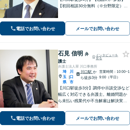
【初回相談30分無料（※分野限定）】
依頼者さまとのコミュニケーションを
大切にしています。親切・丁寧な説
明。解決実績豊富。
電話でお問い合わせ
メールでお問い合わせ
石見 信明
弁
インタビューを
見る
護士
弁護士法人翠 川口事務所
埼
川
川口駅
か
営業時間：10:00~1
玉
口
|
9:00（平日）
ら徒歩3分
県
市
【川口駅徒歩3分】調停や示談交渉など
幅広く対応できる弁護士。離婚問題か
ら未払い残業代や不当解雇は解決実績
多数。【女性スタッフ多数在籍】【60
分の初回無料相談】労働問題委員会に
電話でお問い合わせ
メールでお問い合わせ
所属する弁護士です。お気軽にご相談
ください。