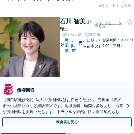
10件中 1-10件を表示
石川 智美
弁
インタビューを
見る
護士
弁護士法人翠 川口事務所
埼
川
川口駅
か
営業時間：10:00~1
玉
口
|
9:00（平日）
ら徒歩3分
県
市
債権回収
【川口駅徒歩3分】法人の債権回収はお任せください。売掛金回収／
未払い賃料回収など経験豊富です。地域密着、顧問先多数あり、迅速
な債権回収を実現いたします。トラブルを未然に防ぐ顧問契約もお受
けします。まずはご相談ください。
料金表を見る