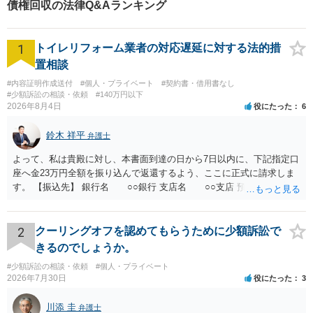
債権回収の法律Q&Aランキング
の売掛金債権分の仮差押さえを行いました。 B社の代表者は、仮差押さえに
驚き、A社に対し、すぐに売掛金の満額を支払ってきました。 仮差押さえの
申立てから約2週間のスピード解決でした。 【コメント】 B社に対して支払わ
1
れる予定の金額が数千万円あることや、その支払日など、重要な情報を把握
トイレリフォーム業者の対応遅延に対する法的措
できていたことが、A社の勝因でした。 このような場合には、仮差押さえに
置相談
より、訴訟よりも格段スピーディに債権を回収できる場合があります。 ぜひ
ご相談ください。
#内容証明作成送付
#個人・プライベート
#契約書・借用書なし
#少額訴訟の相談・依頼
#140万円以下
2026年8月4日
役にたった
6
鈴木 祥平
弁護士
よって、私は貴殿に対し、本書面到達の日から7日以内に、下記指定口
座へ金23万円全額を振り込んで返還するよう、ここに正式に請求しま
す。 【振込先】 銀行名 ○○銀行 支店名 ○○支店 預金種別 普通
口座番号 ○○○○○○○ 口座名義 ○○○○ 万一、上記期限までに返金がな
されない場合には、貴殿には任意に返金する意思がないものと判断
し、やむを得ず、返還金23万円及びこれに対する遅延損害金の支払い
2
クーリングオフを認めてもらうために少額訴訟で
を求める民事訴訟、支払督促その他必要な法的手続を直ちに講じま
きるのでしょうか。
す。 その際には、訴訟に要する費用その他法令上認められる金員につ
#少額訴訟の相談・依頼
#個人・プライベート
いても併せて請求する予定ですので、あらかじめ申し添えます。 本件
2026年7月30日
役にたった
3
は、貴殿自らが契約を解約したことによって生じた返還義務の履行を
求めるものにすぎません。貴殿の仕入先との取引関係や返金時期など
川添 圭
弁護士
の内部事情は、私に対する返還義務の発生や履行時期には何ら影響を