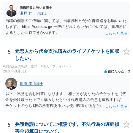
ります。 ラインのやり取りでしか証拠がないと、実際の本人性が明ら
かではありません。もちろん弁護士（２０万円の請求で代理人弁護士
債権回収に強い弁護士
に委任するかも疑わしいのですが）も住所は明らかにしないでしょ
瀬戸 伸一
弁護士
う。 何か本人を示す事実（振込先などの情報）から、相手の住所等の
当職の個別のご依頼に関しては、当事務所HPから御連絡をお願いいた
情報を割り出していくしかないように思えます。 以上、ご参考まで。
します。 https://setolaw.jp/ 一般にどれくらいかについては、事務所に
よるとしか回答できかねます。
5
元恋人から代金支払済みのライブチケットを回収
したい。
#少額訴訟の相談・依頼
#個人・プライベート
2026年8月3日
役にたった
2
川添 圭
弁護士
以下、私見を含む回答になります。 相手方があなたのチケットを（代
金を受け取った上で）購入したという代理購入の合意を重視すれば、
チケットのうち1枚の所有権あるいは使用権限があなたにあり、チケッ
トの引渡しを求める権利があるという主張が認められやすいといえま
す。 一方、このチケット購入には「相手方と一緒に行く」という合意
も付随していたことを無視することができません。こちらを重視すれ
6
弁護過誤についてご相談です。不法行為の遅延損
ば、交際を終了させたことにより「一緒に行く」という結果の実現に
害金起算日について。