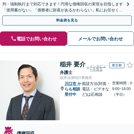
判・強制執行まで対応できます！円滑な債権回収の実現を目指します
「借用書がない」「債務者に財産があるかわらない」私にお任せくだ
さい！【分割払いあり】【休日・夜間相談可】
料金表を見る
電話でお問い合わせ
メールでお問い合わせ
稲井 要介
東京都
インタビュ
ーを見る
弁護士
稲井法律特許事務所
営業時間：0
川口市
か
面談方法(対面・
らも相談
電話・ビデオな
9:00~18:00
受付中
ど)は応相談
（平日）
債権回収