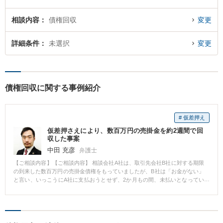
相談内容
債権回収
変更
詳細条件
未選択
変更
債権回収に関する事例紹介
# 仮差押え
仮差押さえにより、数百万円の売掛金を約2週間で回
収した事案
中田 充彦
弁護士
【ご相談内容】【ご相談内容】 相談会社A社は、取引先会社B社に対する期限
の到来した数百万円の売掛金債権をもっていましたが、B社は「お金がない」
と言い、いっこうにA社に支払おうとせず、2か月もの間、未払いとなってい
ました。 しかし、B社に「お金がない」といったことは実際にはなく、Bに
は、翌月に取引先のC社から、数千万円の売掛金の支払いがされる予定でし
た。 A社の代表者は、この数千万円の中から自社の売掛金を回収したいと考
え、当事務所にご来所されました。 【ご相談後】 ご相談後、すぐに受任し、
C社からB社に支払われる予定の数千万円のうち、A社のもっている数百万円