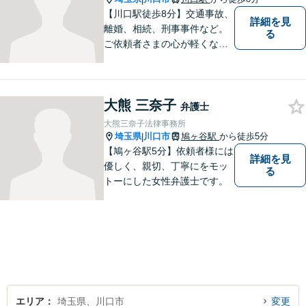
【川口駅徒歩8分】交通事故、
詳細を見
離婚、相続、刑事事件など。
る
ご依頼者さまの心が軽くなる
よう尽力いたします。「弁護
士に相談してもいいのかな」
と迷われている方は、躊躇す
大熊 三奈子
ることなく私にご相談くださ
弁護士
い。【夜間相談可】
大熊三奈子法律事務所
埼玉県
川口市
鳩ヶ谷駅
から徒歩5分
|
【鳩ヶ谷駅5分】依頼者様には
詳細を見
優しく、親切、丁寧にをモッ
る
トーにした女性弁護士です。
エリア
埼玉県、川口市
変更