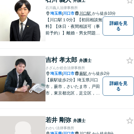
弁護士
です。
石川義人法律事務所
埼玉県
川口市
川口駅
から徒歩10分
|
【川口駅１0分】【初回相談無
詳細を見
料】【休日・夜間相談可（事
る
前予約）】離婚・男女問題、
刑事事件、交通事故、借金問
題・債務整理など。依頼者様
のお悩み、ご不安に向き合
吉村 孝太郎
い、納得いただける解決を目
弁護士
指します。
さざんか総合法律事務所
埼玉県
川口市
蕨駅
から徒歩2分
|
【蕨駅徒歩2分】埼玉県川口
詳細を見
市，蕨市，さいたま市，戸田
る
市，東京都北区，足立区，板
橋区で弁護士をお探しなら！
相続・不動産・企業法務等、
幅広いお困りごとを解決しま
若井 剛弥
す。親身な対応には定評がご
弁護士
ざいます。【FP２級】【宅
わかい法律事務所
建】
埼玉県
川口市
川口駅
から徒歩8分
|