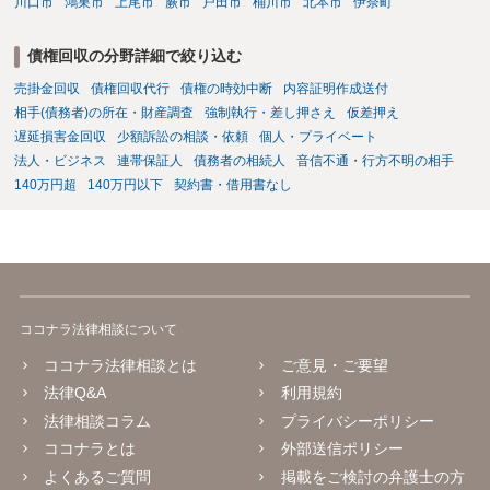
川口市
鴻巣市
上尾市
蕨市
戸田市
桶川市
北本市
伊奈町
債権回収の分野詳細で絞り込む
売掛金回収
債権回収代行
債権の時効中断
内容証明作成送付
相手(債務者)の所在・財産調査
強制執行・差し押さえ
仮差押え
遅延損害金回収
少額訴訟の相談・依頼
個人・プライベート
法人・ビジネス
連帯保証人
債務者の相続人
音信不通・行方不明の相手
140万円超
140万円以下
契約書・借用書なし
ココナラ法律相談について
ココナラ法律相談とは
ご意見・ご要望
法律Q&A
利用規約
法律相談コラム
プライバシーポリシー
ココナラとは
外部送信ポリシー
よくあるご質問
掲載をご検討の弁護士の方