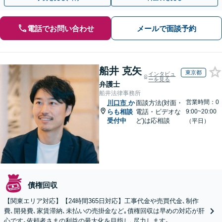
電話でお問い合わせ
メールで面談予約
船井 克矢
東京都
インタビュ
ーを見る
弁護士
船井法律事務所
営業時間：0
川口市
か
面談方法(対面・
らも相談
電話・ビデオな
9:00~20:00
受付中
ど)は応相談
（平日）
債権回収
【関東エリア対応】【24時間365日対応】工事代金や売買代金､制作
費､開発費､家賃滞納､未払いの売掛金など｡債権回収は早めの対応が肝
心です｡依頼者さまの利益の最大化を目指し､尽力します｡