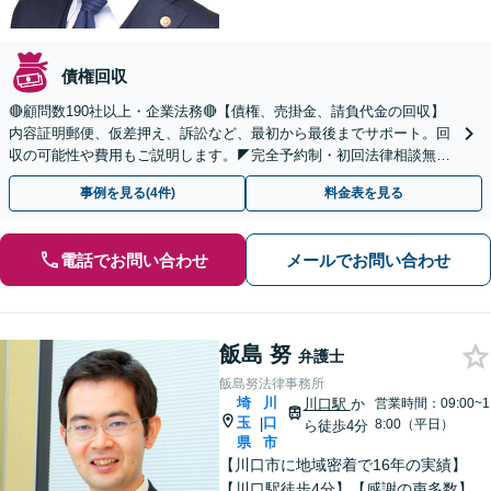
債権回収
🔴顧問数190社以上・企業法務🔴【債権、売掛金、請負代金の回収】
内容証明郵便、仮差押え、訴訟など、最初から最後までサポート。回
収の可能性や費用もご説明します。◤完全予約制・初回法律相談無料
◢
事例を見る(4件)
料金表を見る
電話でお問い合わせ
メールでお問い合わせ
飯島 努
弁護士
飯島努法律事務所
埼
川
川口駅
か
営業時間：09:00~1
玉
口
|
8:00（平日）
ら徒歩4分
県
市
【川口市に地域密着で16年の実績】
【川口駅徒歩4分】【感謝の声多数】