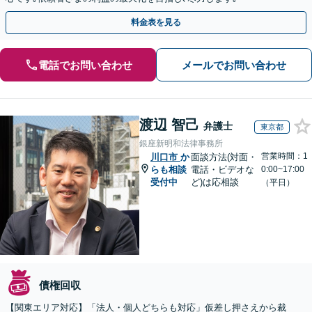
料金表を見る
電話でお問い合わせ
メールでお問い合わせ
渡辺 智己
弁護士
東京都
銀座新明和法律事務所
営業時間：1
川口市
か
面談方法(対面・
らも相談
電話・ビデオな
0:00~17:00
受付中
ど)は応相談
（平日）
債権回収
【関東エリア対応】「法人・個人どちらも対応」仮差し押さえから裁