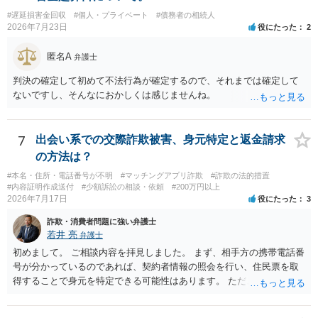
重大な障害が発生しており、当然にチケットを引き渡すべきといえる
#遅延損害金回収
#個人・プライベート
#債務者の相続人
かは微妙であり、むしろ返金すべきとするのが当事者の合理的意思に
2026年7月23日
役にたった
2
合致するのではないか、という判断に傾くことになると思います。 例
えば、当該チケットが座席指定である場合、交際を解消した2人が当日
匿名A
弁護士
隣り合わせになることは避けたいという心理が働くことも無理からぬ
ところです。一方、チケットがエリア指定のアリーナ席であれば隣り
判決の確定して初めて不法行為が確定するので、それまでは確定して
合わせにならずに済むかもしれませんし、そのチケットが入手困難で
ないですし、そんなにおかしくは感じませんね。
あったり特別席であったりすれば、判断は変わってくるかもしれませ
ん。当該チケットがチケット転売防止法に規定する特定興行入場券に
該当し、券面上使用者が指定されている場合には、チケット引渡し以
7
出会い系での交際詐欺被害、身元特定と返金請求
外に選択肢がない場合もあるでしょう。 このように、本件の紛争は、
の方法は？
法的には「当事者の合理的意思」がどこにあるのかを追求した解決が
必要になると思われます。なかなか難しい問題なので、弁護士によっ
#本名・住所・電話番号が不明
#マッチングアプリ詐欺
#詐欺の法的措置
#内容証明作成送付
#少額訴訟の相談・依頼
#200万円以上
ても回答は異なるかもしれません。
2026年7月17日
役にたった
3
詐欺・消費者問題に強い弁護士
若井 亮
弁護士
初めまして。 ご相談内容を拝見しました。 まず、相手方の携帯電話番
号が分かっているのであれば、契約者情報の照会を行い、住民票を取
得することで身元を特定できる可能性はあります。 ただ、他人名義の
携帯電話であるなどした場合には特定に結びつけることは難しいとこ
ろです。 LINEについても、詐欺の事案であれば照会できる可能性はあ