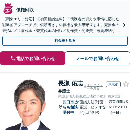
債権回収
【関東エリア対応】【初回相談無料】「債務者の資力や事情に応じた
戦略的アプローチで、依頼者さまの債権を最大限守ります」売掛金の
未払い／工事代金・売買代金の回収／制作費・開発費／家賃滞納な
ど、事業活動で発生するあらゆる債権回収に実績あり
料金表を見る
電話でお問い合わせ
メールでお問い合わせ
長瀬 佑志
東京都
インタビュ
ーを見る
弁護士
弁護士法人長瀬総合法律事務所 東京支所
営業時間：0
川口市
か
面談方法(対面・
らも相談
電話・ビデオな
6:00~23:00
受付中
ど)は応相談
（平日）