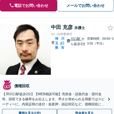
電話でお問い合わせ
メールでお問い合わせ
中田 充彦
弁護士
ゆい法律事務所
埼
川
川口駅
か
営業時間：09:00~2
玉
口
|
3:00（平日）
ら徒歩2分
県
市
債権回収
【JR川口駅徒歩2分】【WEB相談可能】売掛金・請負代金・貸付金
等、回収できる確率をお伝えします。早さが求められる局面ではスピ
ーディーに、内容証明の送付・仮差押・訴訟対応など、債権回収に向
けて出来ることを着実に実行します。
事例を見る(1件)
料金表を見る