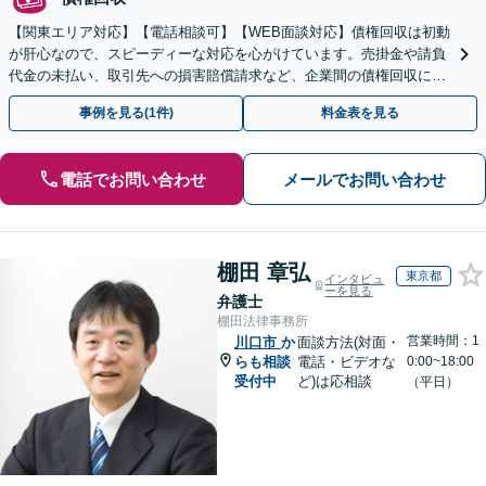
【関東エリア対応】【電話相談可】【WEB面談対応】債権回収は初動
が肝心なので、スピーディーな対応を心がけています。売掛金や請負
代金の未払い、取引先への損害賠償請求など、企業間の債権回収に幅
広く対応「フリーランスの報酬未払いもご相談ください」
事例を見る(1件)
料金表を見る
電話でお問い合わせ
メールでお問い合わせ
棚田 章弘
東京都
インタビュ
ーを見る
弁護士
棚田法律事務所
営業時間：1
川口市
か
面談方法(対面・
らも相談
電話・ビデオな
0:00~18:00
受付中
ど)は応相談
（平日）