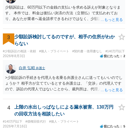
及ぼすものではありません。 これ以上、本件の解決を不必要に遅延さ
少額訴訟は、60万円以下の金銭の支払いを求める訴えが対象となりま
せることなく、誠意をもって速やかに返金手続を履行されるよう、強
す。 本件では、料金は後払い決済の方法（立替払）で支払われてお
く求めます。 以上
り、あなたが業者へ返金請求できるわけではなく、少額訴訟は使えな
いと思われます。 当該事業者と後払い決済業者を被告として債務不存
在確認請求訴訟を提起することも考えられますが、まずは後払い決済
業者へ（原契約のクーリング・オフの証拠の写しとともに）支払拒絶
3
少額訟訴検討してるのですが、相手の住所がわか
の通知書を送り、もし訴訟や支払督促を行ってきた場合には全面的に
らない
争う、というやり方がベターではないかと思います。弁護士会の相談
#少額訴訟の相談・依頼
#個人・プライベート
#契約書・借用書なし
#140万円以下
センター等で、消費者問題に強い弁護士（消費者保護委員会に所属し
2026年8月3日
役にたった
2
ているなど）へ相談されることをお勧めします。
白井 弘昭
弁護士
>少額訟訴の手続きを代理人を名乗る弁護士さんに送ってもいいのでし
ょうか？ 相手方が立てているとする弁護士は、「交渉」の代理人です
ので、訴訟の代理人ではないことから、裁判所は、代理人宛ての訴状
を受け取ることは無いと思われます。 なお、交渉段階で代理人が就い
ている場合は、相手方（被告）の住所で訴状を作成提出し、裁判所に
代理人が就いていたことを知らせると（訴状の記載内容から明らかな
4
上階の水出しっぱなしによる漏水被害、130万円
場合も）、裁判所が当該代理人弁護士に事前連絡し、引き続き訴訟も
の回収方法を相談したい
受任するかを聞いたうえで、受任の意志が明らかになったところで、
#140万円以下
#債権回収代行
#個人・プライベート
直接被告に送達するのではなく、代理人に訴状の受領を促すこともあ
2026年7月16日
役にたった
5