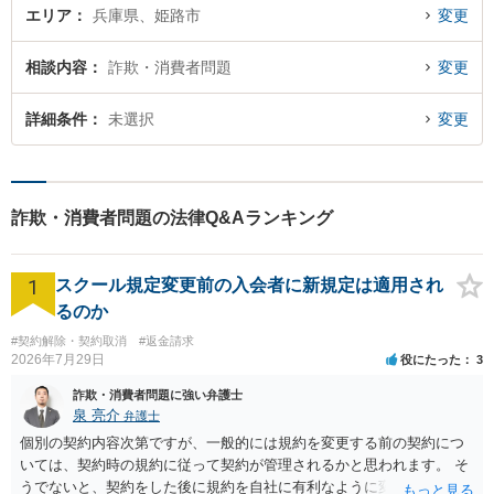
エリア
兵庫県、姫路市
変更
相談内容
詐欺・消費者問題
変更
詳細条件
未選択
変更
詐欺・消費者問題の法律Q&Aランキング
1
スクール規定変更前の入会者に新規定は適用され
るのか
#契約解除・契約取消
#返金請求
2026年7月29日
役にたった
3
詐欺・消費者問題に強い弁護士
泉 亮介
弁護士
個別の契約内容次第ですが、一般的には規約を変更する前の契約につ
いては、契約時の規約に従って契約が管理されるかと思われます。 そ
うでないと、契約をした後に規約を自社に有利なように変更し、それ