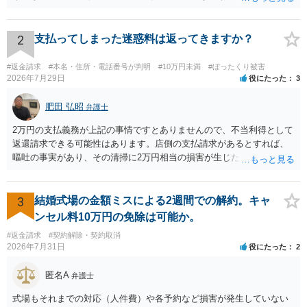
を従前の顧客にも適用するということが認められてしまい不合理とな
る場合があるかと思われます。
2
支払ってしまった迷惑料は返ってきますか？
#返金請求
#本名・住所・電話番号が判明
#10万円未満
#ぼったくり被害
2026年7月29日
役にたった
3
肥田 弘昭
弁護士
2万円の支払義務が上記の事情ですとありませんので、不当利得として
返還請求できる可能性はあります。店側の支払請求があるとすれば、
嘔吐の事実があり、その清掃に2万円相当の損害が生じた場合です。ご
参考にしてください。
3
結婚式場の金額ミスによる2週間での解約。キャ
ンセル料10万円の免除は可能か。
#返金請求
#契約解除・契約取消
2026年7月31日
役にたった
2
匿名A
弁護士
式場もそれまでの対応（人件費）や各予約など損害が発生していない