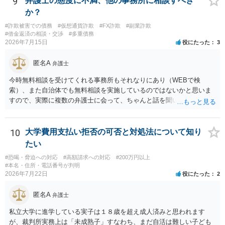
9
弁護士の態度に不満、他の事務所に相談すべき
を特定した後は、返金の理屈があるかどうかを確認していきます。 基
か？
本的に贈与に該当する場合には返金請求ができません。 詐欺を含め、
#詐欺被害での債務
#仮想通貨詐欺
#FX詐欺
#副業詐欺
当方に返金の理屈があるかどうかを確認していきます。 さらに、渡し
#借金返済の相談・交渉
#多重債務
た金額について、裏付けがあるかどうかも精査します。 上記を経て、
2026年7月15日
役にたった
3
身元の特定、返金の理屈があると判断できるのであれば、まずは交渉
からスタートすることになるでしょう。 ご理解のとおり、詐欺である
匿名A
弁護士
ことの立証は簡単ではありません。 刑事事件化が出来るのであれば、
返金交渉で有利になる可能性がありますが、民事上の詐欺の立証以上
今時無料相談を受けてくれる事務所もそれなりにあり（WEBで検
に難しいところがあります。 こちらについては、一度、最寄りの警察
索）、また自治体でも無料相談を実施しているのではないかと思いま
署に被害相談をするようにしてください。 具体的な見通しに関して
すので、実際に複数の弁護士に会って、ちゃんと話を聞いてくれる
は、証拠を拝見する必要があるため、直接弁護士にご相談された方が
方、高圧的ではない方に相談した方が良いでしょう。その弁護士の方
良いかと思います。
はそもそも事案を把握できていないようですので、御相談の案件につ
いては弁護士として能力不足なのかもしれません。相手にしない方が
10
大学費用支払い拒否の可否と対処法について知り
良いと思います。ただ、仮想通貨詐欺の被害回復は現実的には難しい
たい
かもしれません。
#恐喝・脅迫への対応
#高額請求への対応
#200万円以上
#本名・住所・電話番号が判明
2026年7月22日
役にたった
2
匿名A
弁護士
私立大学に進学している実子は１８歳を超え成人済みと思われます
が、裁判所実務上は「未成熟子」すなわち、まだ自活は難しい子ども