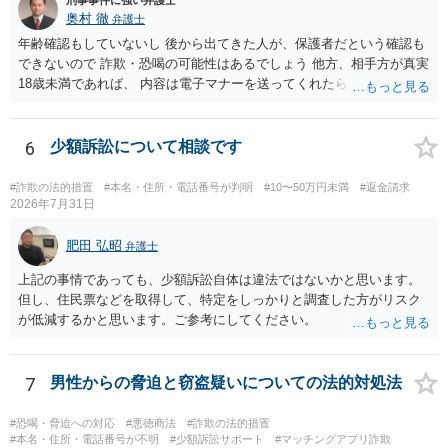
奥村 徹
弁護士
年齢確認もしていないし 後から出てきた人が、保護者だという確認も
できないので 詐欺・恐喝の可能性はあるでしょう 他方、相手方が真実
18歳未満であれば、 内容は電子マナーを送ってくれたら自慰行為など
の動画を要望通りに撮って送るよと言ったやりとりでした。 自分は動
画の尺は10分ほど、服を着たままで胸を触って欲しい、などの要望を
して、要求された金額(1000円程度)の電子マネーを送信してしまいま
6
少額訴訟について相談です
した。 そこから、撮影するまで暇なので顔の雰囲気の写真を交換して
欲しい、住んでいる都道府県と区を教えてと言われたので教えたりと
#詐欺の法的措置
#本名・住所・電話番号が判明
#10〜50万円未満
#返金請求
言ったやり取りをしていました。 というやりとりは、青少年条例違反
2026年7月31日
（わいせつ行為）の疑いがあります。18歳未満と知らなくても処罰可
能です。
肥田 弘昭
弁護士
上記の事情であっても、少額訴訟自体は違法ではないかと思います。
但し、住民票などを取得して、特定をしっかりと調査した方がリスク
が低減するかと思います。ご参考にしてください。
7
男性からの脅迫と窃盗疑いについての法的対処法
#恐喝・脅迫への対応
#悪徳商法
#詐欺の法的措置
#本名・住所・電話番号が不明
#少額訴訟サポート
#マッチングアプリ詐欺