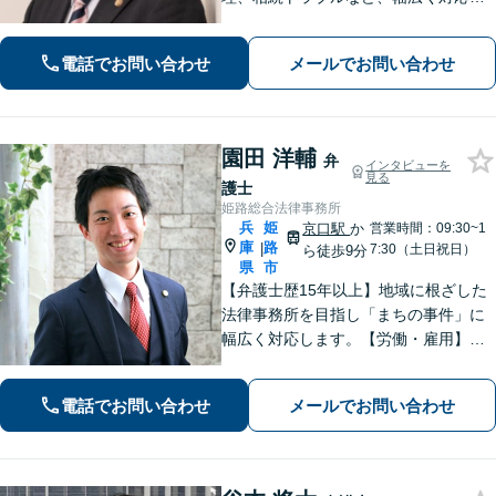
能です。丁寧なヒアリングと分かりや
すい説明を心がけています。依頼者さ
電話でお問い合わせ
メールでお問い合わせ
まの置かれている状況と希望に沿った
最善の解決を目指します。
園田 洋輔
弁
インタビューを
見る
護士
姫路総合法律事務所
兵
姫
京口駅
か
営業時間：09:30~1
庫
路
|
7:30（土日祝日）
ら徒歩9分
県
市
【弁護士歴15年以上】地域に根ざした
法律事務所を目指し「まちの事件」に
幅広く対応します。【労働・雇用】残
業代の未払い、不当解雇に悩んでいま
せんか？正しい知識で正当な権利を主
電話でお問い合わせ
メールでお問い合わせ
張します。【相続・遺言】遺言書作成
のサポートはお任せください。