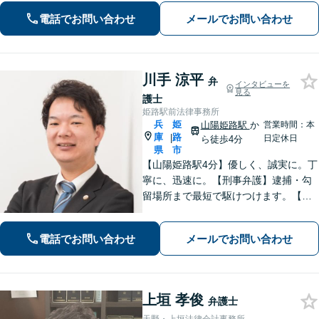
【夜間面談可】遺言書作成に対応
電話でお問い合わせ
メールでお問い合わせ
川手 涼平
弁
インタビューを
見る
護士
姫路駅前法律事務所
兵
姫
山陽姫路駅
か
営業時間：本
庫
路
|
日定休日
ら徒歩4分
県
市
【山陽姫路駅4分】優しく、誠実に。丁
寧に、迅速に。【刑事弁護】逮捕・勾
留場所まで最短で駆けつけます。【債
務整理】どんな事情があってもあなた
の生活再建をサポートします。【交通
電話でお問い合わせ
メールでお問い合わせ
事故】「こんな相談でも大丈夫だろう
か」と躊躇されている方もご相談くだ
さい。
上垣 孝俊
弁護士