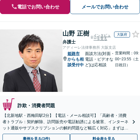
電話でお問い合わせ
メールでお問い合わせ
山野 正樹
大阪府
インタビュ
ーを見る
弁護士
アディーレ法律事務所 大阪支店
営業時間：09:
姫路市
面談方法(対面・
からも相
電話・ビデオな
00~23:55（土
談受付中
ど)は応相談
日祝日）
詐欺・消費者問題
【北新地駅・西梅田駅2分】【電話・メール相談可】「高齢者・消費
者トラブル：契約解除、訪問販売や電話勧誘による被害、インターネ
ット通販やサブスクリプションの解約問題など幅広く対応」まずは一
度ご相談ください【休日・夜間相談可】
事例を見る(3件)
料金表を見る