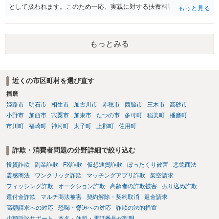
として扱われます。このため一応、実親に対する扶養料請求として法
律的には成り立つ可能性があります。 ただし、実子と同居する元配偶
者宛に養育費を支払っており、当該養育費は実子の進学費用の趣旨も
一部含まれています。また、私立大学進学について貴殿が了解したわ
もっとみる
けではないという事情も存在します。 こうした場合には、支払を拒ん
だとしても学費の請求が裁判所によって強制される可能性は低いとい
えます。 以上整理したとおり、貴殿の事情を説明し支払えないと実子
に伝えるのが良い対処法と思います。
近くの市区町村を選び直す
播磨
姫路市
明石市
相生市
加古川市
赤穂市
西脇市
三木市
高砂市
小野市
加西市
宍粟市
加東市
たつの市
多可町
稲美町
播磨町
市川町
福崎町
神河町
太子町
上郡町
佐用町
詐欺・消費者問題の分野詳細で絞り込む
投資詐欺
副業詐欺
FX詐欺
仮想通貨詐欺
ぼったくり被害
悪徳商法
霊感商法
ワンクリック詐欺
マッチングアプリ詐欺
架空請求
フィッシング詐欺
オークション詐欺
高齢者の詐欺被害
振り込め詐欺
還付金詐欺
マルチ商法被害
契約解除・契約取消
返金請求
高額請求への対応
恐喝・脅迫への対応
詐欺の法的措置
少額訴訟サポート
本名・住所・電話番号が判明