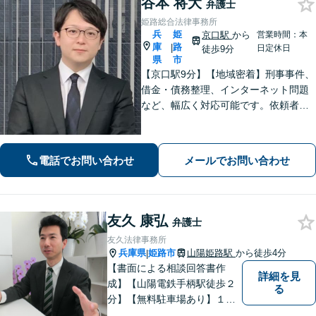
谷本 将大
弁護士
姫路総合法律事務所
兵
姫
京口駅
から
営業時間：本
庫
路
|
日定休日
徒歩9分
県
市
【京口駅9分】【地域密着】刑事事件、
借金・債務整理、インターネット問題
など、幅広く対応可能です。依頼者さ
まが抱える苦悩や苦しみにできる限り
寄り添い、丁寧かつ親身に対応いたし
ます。また、問題となっている背景事
電話でお問い合わせ
メールでお問い合わせ
情にも気を配り、根本的な解決を目指
します。
友久 康弘
弁護士
友久法律事務所
兵庫県
姫路市
山陽姫路駅
から徒歩4分
|
【書面による相談回答書作
詳細を見
成】【山陽電鉄手柄駅徒歩２
る
分】【無料駐車場あり】１歩
踏み出すために、１人で抱え