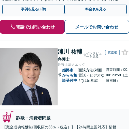
金が得られるよう尽力します！
事例を見る(3件)
料金表を見る
電話でお問い合わせ
メールでお問い合わせ
浦川 祐輔
東京都
インタビュ
ーを見る
弁護士
弁護士法人エッグ
営業時間：00:
姫路市
面談方法(対面・
からも相
電話・ビデオな
00~23:59（土
談受付中
ど)は応相談
日祝日）
詐欺・消費者問題
【完全成功報酬制(回収額の33％（税込）】【24時間全国対応】情報