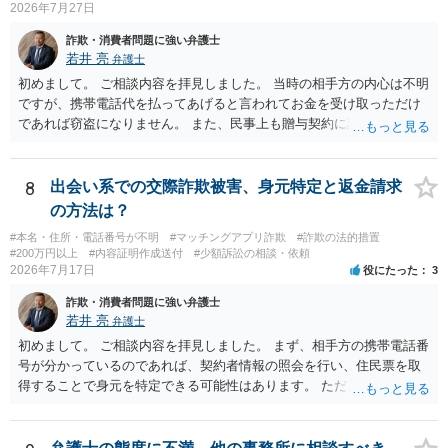
2026年7月27日
詐欺・消費者問題に強い弁護士
若井 亮
弁護士
初めまして。 ご相談内容を拝見しました。 当時の相手方の内心は不明
ですが、携帯電話代を払ってあげると言われてお金を受け取っただけ
であれば窃盗になりません。 また、民事上も贈与契約に該当すると思
われるところ、返済の義務はありません。 これ以上のやり取りをせ
ず、可能であればブロックをするようにしてください。 ご不安であれ
ば、最寄りの警察署に相談をしても良いかもしれません。 以上、ご参
8
出会い系での交際詐欺被害、身元特定と返金請求
考になれば幸いです。
の方法は？
#本名・住所・電話番号が不明
#マッチングアプリ詐欺
#詐欺の法的措置
#200万円以上
#内容証明作成送付
#少額訴訟の相談・依頼
2026年7月17日
役にたった
3
詐欺・消費者問題に強い弁護士
若井 亮
弁護士
初めまして。 ご相談内容を拝見しました。 まず、相手方の携帯電話番
号が分かっているのであれば、契約者情報の照会を行い、住民票を取
得することで身元を特定できる可能性はあります。 ただ、他人名義の
携帯電話であるなどした場合には特定に結びつけることは難しいとこ
ろです。 LINEについても、詐欺の事案であれば照会できる可能性はあ
りますが、携帯電話の番号を経由する方法より難しくなります。 身元