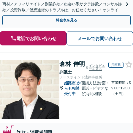
商材／アフィリエイト／副業詐欺／出会い系サクラ詐欺／コンサル詐
欺／投資詐欺／仮想通貨のトラブルは、お任せください！オンライン
のみで解決も可能！
料金表を見る
電話でお問い合わせ
メールでお問い合わせ
倉林 伸明
兵庫県
インタビュ
ーを見る
弁護士
ノースポイント法律事務所
営業時間：0
姫路市
か
面談方法(対面・
らも相談
電話・ビデオな
9:00~19:00
受付中
ど)は応相談
（土日）
詐欺・消費者問題