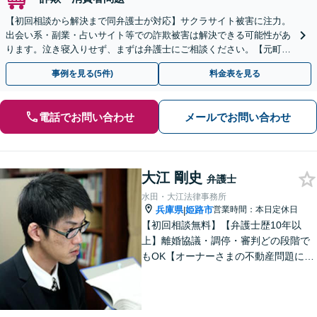
【初回相談から解決まで同弁護士が対応】サクラサイト被害に注力。
出会い系・副業・占いサイト等での詐欺被害は解決できる可能性があ
ります。泣き寝入りせず、まずは弁護士にご相談ください。【元町駅
1分・土日夜間の相談歓迎】
事例を見る(5件)
料金表を見る
電話でお問い合わせ
メールでお問い合わせ
大江 剛史
弁護士
水田・大江法律事務所
兵庫県
姫路市
営業時間：本日定休日
|
【初回相談無料】【弁護士歴10年以
上】離婚協議・調停・審判どの段階で
もOK【オーナーさまの不動産問題に特
化】賃貸トラブル・建築トラブルの解
決を経験豊富な弁護士がサポート「司
法書士・税理士など他士業と連携」