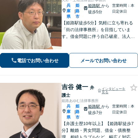
天野・上垣法律会計事務所
兵
姫
姫路駅
から
営業時間：本
庫
路
|
日定休日
徒歩5分
県
市
【姫路駅徒歩5分】気軽に立ち寄れる
「街の法律事務所」を目指していま
す。借金問題に伴う自己破産、法人破
産/離婚調停や親権、不貞の慰謝料請求
などの実績多数！困っている人の声に
しっかり耳を傾けサポートいたしま
電話でお問い合わせ
メールでお問い合わせ
す。【初回相談無料】【個室対応】
吉谷 健一
弁
インタビューを
見る
護士
姫路あゆむ法律事務所
兵
姫
姫路駅
から
営業時間：本
庫
路
|
日定休日
徒歩7分
県
市
【弁護士歴10年以上】【姫路駅徒歩7
分】離婚・男女問題、借金・債務整
理、相続トラブルなど、幅広く対応可