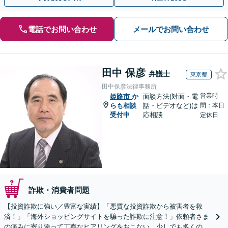
電話でお問い合わせ
メールでお問い合わせ
田中 保彦
弁護士
東京都
田中保彦法律事務所
営業時
姫路市
か
面談方法(対面・電
らも相談
話・ビデオなど)は
間：本日
受付中
応相談
定休日
詐欺・消費者問題
【投資詐欺に強い／豊富な実績】「悪質な投資詐欺から被害者を救
済！」「海外ショッピングサイトを騙った詐欺に注意！」依頼者さま
の痛みに寄り添って丁寧なヒアリングをおこない、少しでも多くの返