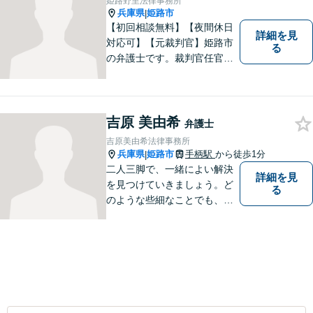
姫路野里法律事務所
ます。 お気軽にご相談くださ
兵庫県
姫路市
|
い。
【初回相談無料】【夜間休日
詳細を見
対応可】【元裁判官】姫路市
る
の弁護士です。裁判官任官２
０年で培った経験を生かした
弁護を展開します。ぜひ一度
ご相談ください。
吉原 美由希
弁護士
吉原美由希法律事務所
兵庫県
姫路市
手柄駅
から徒歩1分
|
二人三脚で、一緒によい解決
詳細を見
を見つけていきましょう。ど
る
のような些細なことでも、ま
ずはご相談ください。