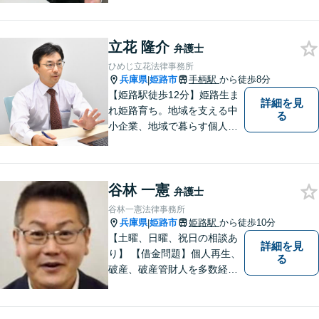
込まずにご相談ください。
立花 隆介
弁護士
ひめじ立花法律事務所
兵庫県
姫路市
手柄駅
から徒歩8分
|
【姫路駅徒歩12分】姫路生ま
詳細を見
れ姫路育ち。地域を支える中
る
小企業、地域で暮らす個人に
とって、頼れるパートナーを
目指します。一般民事から企
業法務、刑事事件の被害者救
谷林 一憲
済など幅広い問題に積極的に
弁護士
取り組みます。お気軽にご相
谷林一憲法律事務所
談ください。
兵庫県
姫路市
姫路駅
から徒歩10分
|
【土曜、日曜、祝日の相談あ
詳細を見
り】 【借金問題】個人再生、
る
破産、破産管財人を多数経
験。 最長２年の分割払いも可
能です。分割払いでも受任後
直ちに受任通知を送付しま