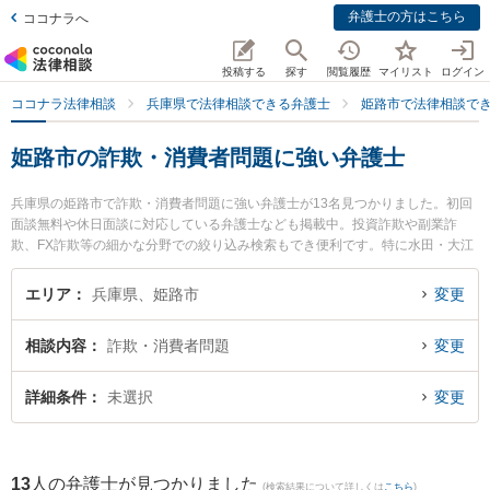
弁護士の方はこちら
ココナラへ
投稿する
探す
閲覧履歴
マイリスト
ログイン
ココナラ法律相談
兵庫県で法律相談できる弁護士
姫路市で法律相談で
姫路市の詐欺・消費者問題に強い弁護士
兵庫県の姫路市で詐欺・消費者問題に強い弁護士が13名見つかりました。初回
面談無料や休日面談に対応している弁護士なども掲載中。投資詐欺や副業詐
欺、FX詐欺等の細かな分野での絞り込み検索もでき便利です。特に水田・大江
法律事務所の大江 剛史弁護士や姫路駅前法律事務所の川手 涼平弁護士、天野・
上垣法律会計事務所の上垣 孝俊弁護士のプロフィール情報や弁護士費用、強み
エリア
兵庫県、姫路市
変更
などが注目されています。『姫路市で土日や夜間に発生した詐欺・消費者問題
のトラブルを今すぐに弁護士に相談したい』『詐欺・消費者問題のトラブル解
相談内容
詐欺・消費者問題
変更
決の実績豊富な近くの弁護士を検索したい』『初回相談無料で詐欺・消費者問
題を法律相談できる姫路市内の弁護士に相談予約したい』などでお困りの相談
者さんにおすすめです。
詳細条件
未選択
変更
13
人の弁護士が見つかりました
(検索結果について詳しくは
こちら
)