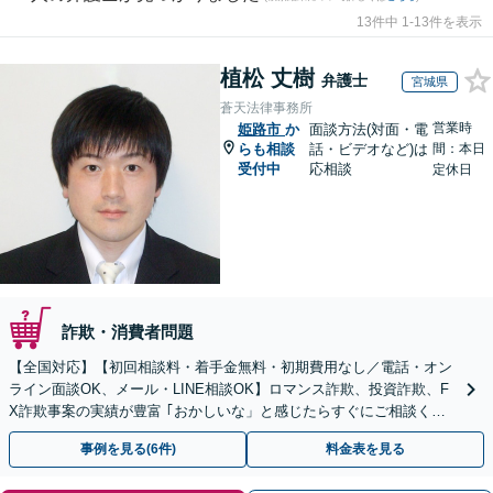
13件中 1-13件を表示
植松 丈樹
弁護士
宮城県
蒼天法律事務所
営業時
姫路市
か
面談方法(対面・電
らも相談
話・ビデオなど)は
間：本日
受付中
応相談
定休日
詐欺・消費者問題
【全国対応】【初回相談料・着手金無料・初期費用なし／電話・オン
ライン面談OK、メール・LINE相談OK】ロマンス詐欺、投資詐欺、F
X詐欺事案の実績が豊富 ｢おかしいな」と感じたらすぐにご相談くだ
さい。
事例を見る(6件)
料金表を見る