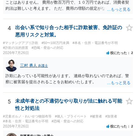
ことはありません。 費用が数百万円で、１０万円であれば、消費者契
約法は難しいと考えます。 ただ、費用の増額の規定がなかったのに増
額するのは契約違反ですので、増額に応じずに契約を維持すればよい
ということになり、解約するのは理由がないことになります。
4
出会い系で知り合った相手に詐欺被害、免許証の
悪用リスクと対策。
#マッチングアプリ詐欺
#50〜100万円未満
#本名・住所・電話番号が不明
#詐欺の法的措置
#恐喝・脅迫への対応
2026年7月26日
役にたった
2
三村 勇人
弁護士
詐欺にあっている可能性があります。 連絡が取れないのであれば、警
察に被害届を提出されることをお勧めいたします。
5
未成年者との不適切なやり取りが法に触れる可能
性と対処法
#児童ポルノ・わいせつ物頒布等
#個人・プライベート
#被害者
#加害者
#本名・住所・電話番号が不明
#恐喝・脅迫への対応
2026年7月26日
役にたった
2
刑事事件に強い弁護士