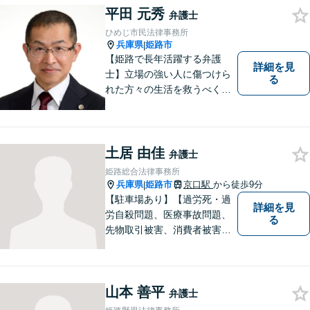
平田 元秀
す。 【交通事故】後遺障害の
弁護士
認定を獲得した事案を多数経
ひめじ市民法律事務所
験。
兵庫県
姫路市
|
【姫路で長年活躍する弁護
詳細を見
士】立場の強い人に傷つけら
る
れた方々の生活を救うべく、
日々邁進しております。弁護
団事件にも精力的に取り組む
弁護士。お困りごとはなんで
もご相談ください。二人三脚
土居 由佳
弁護士
で平穏な生活を取り戻しまし
姫路総合法律事務所
ょう。【Zoom・電話相談O
兵庫県
姫路市
京口駅
から徒歩9分
|
K】
【駐車場あり】【過労死・過
詳細を見
労自殺問題、医療事故問題、
る
先物取引被害、消費者被害、
サラ金・クレジット被害】被
害に遭われた方の立場で問題
の解決を図ると共に、よりよ
山本 善平
い社会になるためのお力にな
弁護士
ることができればと考えてい