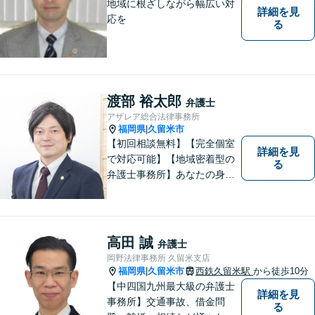
地域に根ざしながら幅広い対
詳細を見
応を
る
渡部 裕太郎
弁護士
アザレア総合法律事務所
福岡県
久留米市
|
【初回相談無料】【完全個室
詳細を見
で対応可能】【地域密着型の
る
弁護士事務所】あなたの身近
な理解者として、一つひとつ
の声にしっかりと耳を傾け、
問題解決まで丁寧にお手伝い
します！少しでもお悩みの方
高田 誠
弁護士
はお気軽にご相談ください。
岡野法律事務所 久留米支店
福岡県
久留米市
西鉄久留米駅
から徒歩10分
|
【中四国九州最大級の弁護士
詳細を見
事務所】交通事故、借金問
る