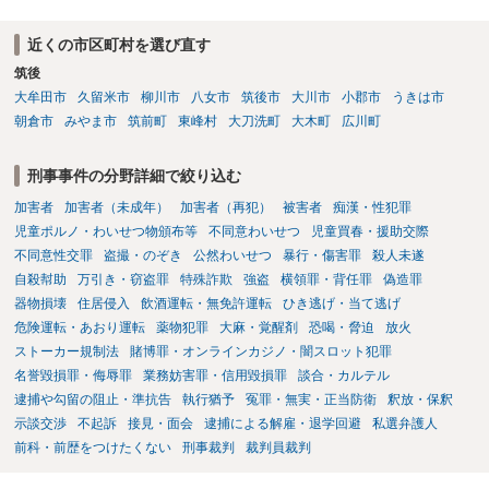
近くの市区町村を選び直す
筑後
大牟田市
久留米市
柳川市
八女市
筑後市
大川市
小郡市
うきは市
朝倉市
みやま市
筑前町
東峰村
大刀洗町
大木町
広川町
刑事事件の分野詳細で絞り込む
加害者
加害者（未成年）
加害者（再犯）
被害者
痴漢・性犯罪
児童ポルノ・わいせつ物頒布等
不同意わいせつ
児童買春・援助交際
不同意性交罪
盗撮・のぞき
公然わいせつ
暴行・傷害罪
殺人未遂
自殺幇助
万引き・窃盗罪
特殊詐欺
強盗
横領罪・背任罪
偽造罪
器物損壊
住居侵入
飲酒運転・無免許運転
ひき逃げ・当て逃げ
危険運転・あおり運転
薬物犯罪
大麻・覚醒剤
恐喝・脅迫
放火
ストーカー規制法
賭博罪・オンラインカジノ・闇スロット犯罪
名誉毀損罪・侮辱罪
業務妨害罪・信用毀損罪
談合・カルテル
逮捕や勾留の阻止・準抗告
執行猶予
冤罪・無実・正当防衛
釈放・保釈
示談交渉
不起訴
接見・面会
逮捕による解雇・退学回避
私選弁護人
前科・前歴をつけたくない
刑事裁判
裁判員裁判