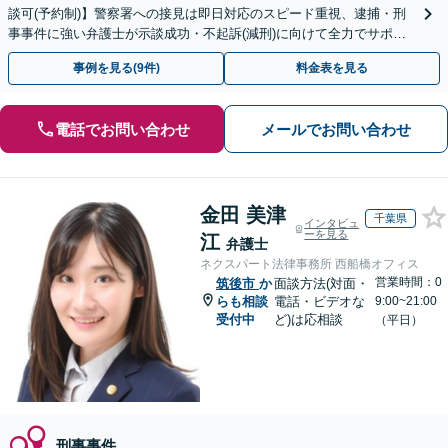
談可(予約制)】警察署への接見は即日対応のスピード重視、逮捕・刑
事事件に強い弁護士が示談成功・不起訴(減刑)に向けて全力でサポー
トします。【加害者側の相談専門】
事例を見る(9件)
料金表を見る
電話でお問い合わせ
メールでお問い合わせ
金田 美津
千葉県
インタビュ
ーを見る
江
弁護士
ネクスパート法律事務所 西船橋オフィス
営業時間：0
筑後市
か
面談方法(対面・
らも相談
電話・ビデオな
9:00~21:00
受付中
ど)は応相談
（平日）
刑事事件