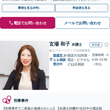
トします。【加害者側の相談専門】
事例を見る(9件)
料金表を見る
電話でお問い合わせ
メールでお問い合わせ
玄場 和子
弁護士
東京都
東京スタートアップ法律事務所
営業時間：0
筑後市
か
面談方法(対面・
らも相談
電話・ビデオな
6:30~22:00
受付中
ど)は応相談
（平日）
刑事事件
【刑事事件でご家族が逮捕されたら】【弁護士待機中/当日中の電話相