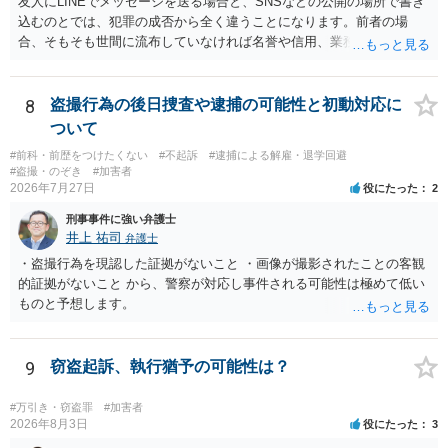
友人にLINEでメッセージを送る場合と、SNSなどの公開の場所で書き
士に予め費用の見積もりをしておいても良いかと思われます。
込むのとでは、犯罪の成否から全く違うことになります。前者の場
合、そもそも世間に流布していなければ名誉や信用、業務にかかる犯
罪は成立しないことになります。
8
盗撮行為の後日捜査や逮捕の可能性と初動対応に
ついて
#前科・前歴をつけたくない
#不起訴
#逮捕による解雇・退学回避
#盗撮・のぞき
#加害者
2026年7月27日
役にたった
2
刑事事件に強い弁護士
井上 祐司
弁護士
・盗撮行為を現認した証拠がないこと ・画像が撮影されたことの客観
的証拠がないこと から、警察が対応し事件される可能性は極めて低い
ものと予想します。
9
窃盗起訴、執行猶予の可能性は？
#万引き・窃盗罪
#加害者
2026年8月3日
役にたった
3