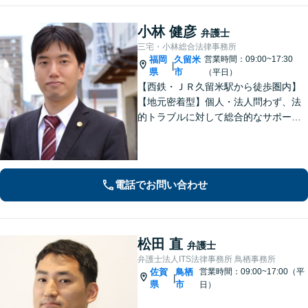
小林 健彦
弁護士
三宅・小林総合法律事務所
福岡
久留米
営業時間：09:00~17:30
|
県
市
（平日）
【西鉄・ＪＲ久留米駅から徒歩圏内】
【地元密着型】個人・法人問わず、法
的トラブルに対して総合的なサポート
ができる体制を整えている事務所で
す。相手側との交渉や調停、裁判など
最後まで粘り強く対応いたします。
電話でお問い合わせ
松田 直
弁護士
弁護士法人ITS法律事務所 鳥栖事務所
佐賀
鳥栖
営業時間：09:00~17:00（平
|
県
市
日）