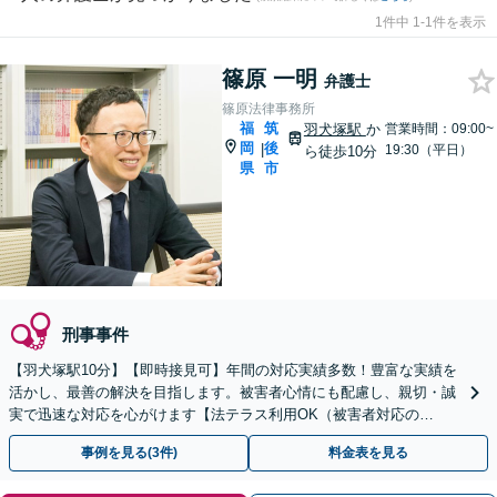
1件中 1-1件を表示
篠原 一明
弁護士
篠原法律事務所
福
筑
羽犬塚駅
か
営業時間：09:00~
岡
後
|
19:30（平日）
ら徒歩10分
県
市
刑事事件
【羽犬塚駅10分】【即時接見可】年間の対応実績多数！豊富な実績を
活かし、最善の解決を目指します。被害者心情にも配慮し、親切・誠
実で迅速な対応を心がけます【法テラス利用OK（被害者対応の
み）】【当日・休日・夜間相談OK】
事例を見る(3件)
料金表を見る