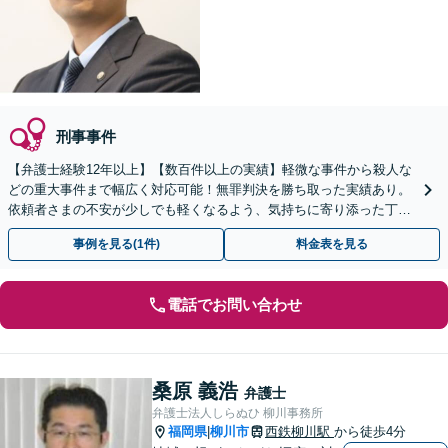
刑事事件
【弁護士経験12年以上】【数百件以上の実績】軽微な事件から殺人な
どの重大事件まで幅広く対応可能！無罪判決を勝ち取った実績あり。
依頼者さまの不安が少しでも軽くなるよう、気持ちに寄り添った丁寧
な説明を心がけています【初回相談無料】
事例を見る(1件)
料金表を見る
電話でお問い合わせ
桑原 義浩
弁護士
弁護士法人しらぬひ 柳川事務所
福岡県
柳川市
西鉄柳川駅
から徒歩4分
|