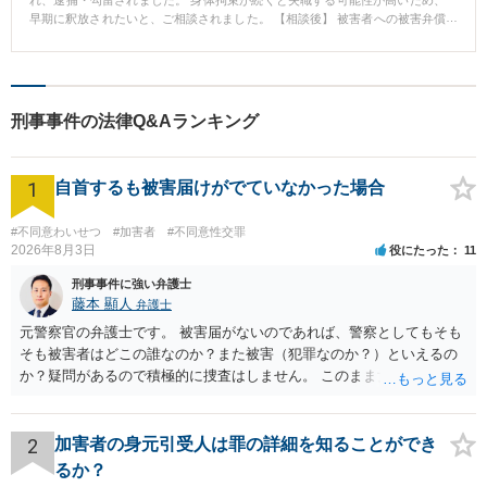
早期に釈放されたいと、ご相談されました。 【相談後】 被害者への被害弁償
等についてご依頼を受け受任しました。 警察を通じて被害者と連絡をとり、
交渉、示談が成立したため、検察官に報告、即時釈放されました。 【先生の
コメント】 逮捕・勾留されると原則10日以上の身体拘束を免れないため、職
を失う危険にさらされる方が多いと思います。 被害者のいる罪を犯してしま
って逮捕・勾留をされた場合、早期に被害弁償することが重要です。 早期の
刑事事件の法律Q&Aランキング
面会、早期の被害者との交渉、早期の示談成立と、早期の弁護活動が奏功し
身体拘束からの早期解放が実現し、失職の危険を免れることができました。
1
自首するも被害届けがでていなかった場合
#不同意わいせつ
#加害者
#不同意性交罪
2026年8月3日
役にたった
11
刑事事件に強い弁護士
藤本 顯人
弁護士
元警察官の弁護士です。 被害届がないのであれば、警察としてもそも
そも被害者はどこの誰なのか？また被害（犯罪なのか？）といえるの
か？疑問があるので積極的に捜査はしません。 このまま女性から警察
への届出がなければ何事もなく終わると思います。
2
加害者の身元引受人は罪の詳細を知ることができ
るか？