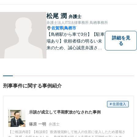
す法人・個人の方々には、経
営課題の解決に向けた最適な
松尾 潤
弁護士
法的サポートを提供し、安定
弁護士法人ITS法律事務所 鳥栖事務所
した経営基盤の構築をお手伝
佐賀県
鳥栖市
|
いいたします。
【鳥栖駅から車で3分】【駐車
詳細を見
場あり】依頼者様の明るい未
る
来のため、誠心誠意弁護させ
ていただきます。弁護士とし
て、毅然とした対応を行いま
す。インターネット／刑事／
相続など、幅広い困りごとに
対応可能！【完全個室で対
刑事事件に関する事例紹介
応】
# 住居侵入
示談が成立して早期釈放がなされた事例
篠原 一明
弁護士
【ご相談内容】【相談前】 飲酒後泥酔して他人の住居に侵入したため通報さ
れ、逮捕・勾留されました。 身体拘束が続くと失職する可能性が高いため、