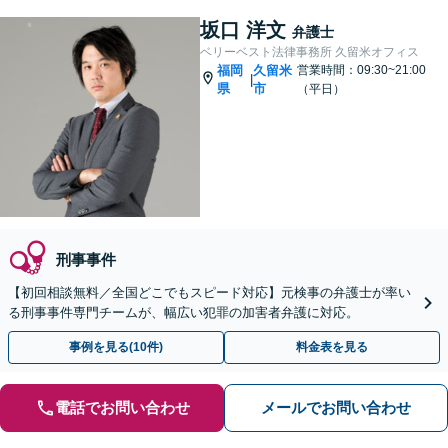
坂口 洋文
弁護士
ベリーベスト法律事務所 久留米オフィス
福岡
久留米
営業時間：09:30~21:00
|
県
市
（平日）
刑事事件
【初回相談無料／全国どこでもスピード対応】元検事の弁護士が率い
る刑事事件専門チームが、幅広い犯罪の加害者弁護に対応。
事例を見る(10件)
料金表を見る
電話でお問い合わせ
メールでお問い合わせ