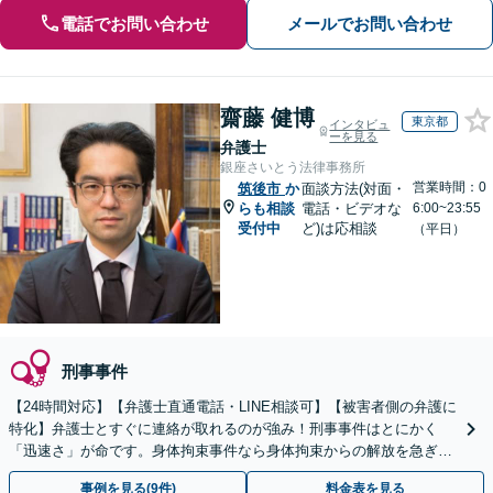
電話でお問い合わせ
メールでお問い合わせ
齋藤 健博
東京都
インタビュ
ーを見る
弁護士
銀座さいとう法律事務所
営業時間：0
筑後市
か
面談方法(対面・
らも相談
電話・ビデオな
6:00~23:55
受付中
ど)は応相談
（平日）
刑事事件
【24時間対応】【弁護士直通電話・LINE相談可】【被害者側の弁護に
特化】弁護士とすぐに連絡が取れるのが強み！刑事事件はとにかく
「迅速さ」が命です。身体拘束事件なら身体拘束からの解放を急ぎま
す。示談交渉はお任せください。
事例を見る(9件)
料金表を見る