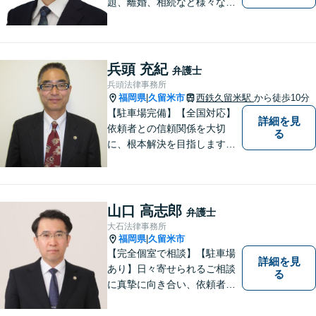
題、離婚、相続など様々な問
題について、「何度でも無
料」の相談を行っています！
まずはお気軽にご相談くださ
い！
兵頭 充紀
弁護士
兵頭法律事務所
福岡県
久留米市
西鉄久留米駅
から徒歩10分
|
【駐車場完備】【全国対応】
詳細を見
依頼者との信頼関係を大切
る
に、根本解決を目指します。
借金／離婚／刑事／労働な
ど、個人・法人問わず幅広い
お困りごとに対応可能です。
トラブルが起こったら、まず
山口 高志郎
弁護士
はご相談ください。【夜間対
大石法律事務所
応可】
福岡県
久留米市
|
【完全個室で相談】【駐車場
詳細を見
あり】日々寄せられるご相談
る
に真摯に向き合い、依頼者の
皆様の力となることを心がけ
ています。 事業の成長を目指