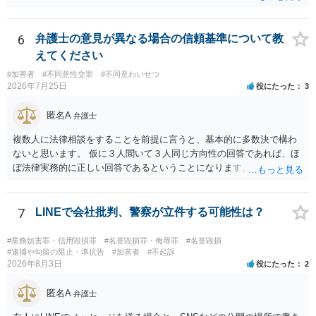
6
弁護士の意見が異なる場合の信頼基準について教
えてください
#加害者
#不同意性交罪
#不同意わいせつ
2026年7月25日
役にたった
3
匿名A
弁護士
複数人に法律相談をすることを前提に言うと、基本的に多数決で構わ
ないと思います。 仮に３人聞いて３人同じ方向性の回答であれば、ほ
ぼ法律実務的に正しい回答であるということになります。 ３人聞いて
２対１になった場合には、あと２人聞くのがよいと思われます。 ３対
２になった場合は、どちらも法律実務的にありえるということであ
り、３人の弁護士の中で、一番相性の良いいざというときに弁護を頼
7
LINEで会社批判、警察が立件する可能性は？
みたい弁護士を決め、その弁護士の発言を信じるということになりま
す。 その３人の中で「逮捕されない」と断言した弁護士には基本的に
#業務妨害罪・信用毀損罪
#名誉毀損罪・侮辱罪
#名誉毀損
委任しないほうがよいと思われます。 そもそも意見が分かれるような
#逮捕や勾留の阻止・準抗告
#加害者
#不起訴
2026年8月3日
役にたった
2
事案で、断言すること自体が不適切であるからです。 ただ、相談者が
弁護士に断言回答を求める気持ちがあるのは普通なので、その相談者
匿名A
の気持ちを理解した上で、「逮捕されてもすぐに（自ら）接見して、
弁護士
身柄解放手続きをします」とまで述べてくれるのであれば、その弁護