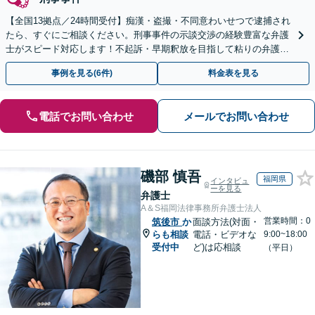
【全国13拠点／24時間受付】痴漢・盗撮・不同意わいせつで逮捕され
たら、すぐにご相談ください。刑事事件の示談交渉の経験豊富な弁護
士がスピード対応します！不起訴・早期釈放を目指して粘りの弁護活
動を行います。
事例を見る(6件)
料金表を見る
電話でお問い合わせ
メールでお問い合わせ
磯部 慎吾
福岡県
インタビュ
ーを見る
弁護士
A＆S福岡法律事務所弁護士法人
営業時間：0
筑後市
か
面談方法(対面・
らも相談
電話・ビデオな
9:00~18:00
受付中
ど)は応相談
（平日）