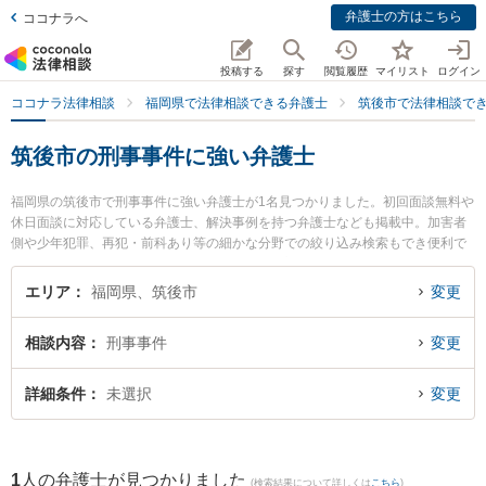
弁護士の方はこちら
ココナラへ
投稿する
探す
閲覧履歴
マイリスト
ログイン
ココナラ法律相談
福岡県で法律相談できる弁護士
筑後市で法律相談で
筑後市の刑事事件に強い弁護士
福岡県の筑後市で刑事事件に強い弁護士が1名見つかりました。初回面談無料や
休日面談に対応している弁護士、解決事例を持つ弁護士なども掲載中。加害者
側や少年犯罪、再犯・前科あり等の細かな分野での絞り込み検索もでき便利で
す。特に篠原法律事務所の篠原 一明弁護士のプロフィール情報や弁護士費用、
強みなどが注目されています。『筑後市で土日や夜間に発生した刑事事件のト
エリア
福岡県、筑後市
変更
ラブルを今すぐに弁護士に相談したい』『刑事事件のトラブル解決の実績豊富
な近くの弁護士を検索したい』『初回相談無料で刑事事件を法律相談できる筑
相談内容
刑事事件
変更
後市内の弁護士に相談予約したい』などでお困りの相談者さんにおすすめで
す。
詳細条件
未選択
変更
1
人の弁護士が見つかりました
(検索結果について詳しくは
こちら
)