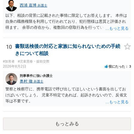
西浦 嘉博
弁護士
以下、相談の背景に記載された事情に限定してお答えします。 本件は
自身の職務権限を利用して行われており、犯行態様は悪質と評価され
得ます。 余罪の存在から、複数回の窃取行為を行っていたことも悪質
性に加味されます。 また、被害額も窃盗事案としては多額の部類に入
ると思われます。 他方、余罪を含めた全額を弁済していることは、被
害者の経済的損害の回復として有利に斟酌されます。 また、前科前歴
10
書類送検後の対応と家族に知られないための手続
を有しないことも、規範意識が鈍磨しきっているとまでは言えず、有
きについて相談
利な点です。 その他、家族の監督等の情状証拠を適切に提出すること
#加害者
#児童買春・援助交際
で、私見ですが、執行猶予判決を視野に入れることが可能な事案と思
2026年8月2日
役にたった
3
われます。 上記、一つの意見として参考ください。
刑事事件に強い弁護士
奥村 徹
弁護士
警察と検察庁に、携帯電話で呼び出してほしいという書面を出してお
けばいいでしょう。 児童不特定であれば、起訴されないので、反省文
等は不要です。
もっとみる