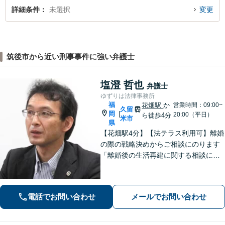
詳細条件
未選択
変更
筑後市から近い刑事事件に強い弁護士
塩澄 哲也
弁護士
ゆずりは法律事務所
福
花畑駅
か
営業時間：09:00~
久留
岡
|
20:00（平日）
ら徒歩4分
米市
県
【花畑駅4分】【法テラス利用可】離婚
の際の戦略決めからご相談にのります
「離婚後の生活再建に関する相談に対
応」「不動産オーナー・管理会社さま
からのご相談に対応／滞納家賃の回収
や立ち退き・明け渡しなどの賃貸トラ
電話でお問い合わせ
メールでお問い合わせ
ブル」【顧問契約可】