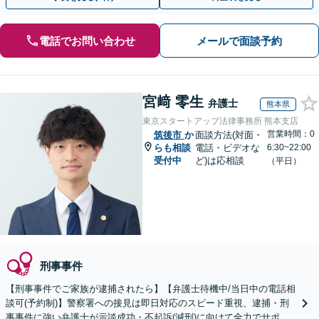
電話でお問い合わせ
メールで面談予約
宮﨑 零生
弁護士
熊本県
東京スタートアップ法律事務所 熊本支店
営業時間：0
筑後市
か
面談方法(対面・
らも相談
電話・ビデオな
6:30~22:00
受付中
ど)は応相談
（平日）
刑事事件
【刑事事件でご家族が逮捕されたら】【弁護士待機中/当日中の電話相
談可(予約制)】警察署への接見は即日対応のスピード重視、逮捕・刑
事事件に強い弁護士が示談成功・不起訴(減刑)に向けて全力でサポー