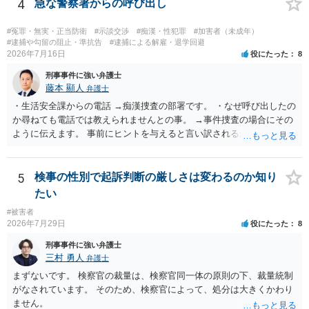
4
急な警察署からの呼び出し
#冤罪・無実・正当防衛
#示談交渉
#痴漢・性犯罪
#加害者（未成年）
#逮捕や勾留の阻止・準抗告
#逮捕による解雇・退学回避
2026年7月16日
役にたった
8
刑事事件に強い弁護士
藤本 顯人
弁護士
・生活安全課からの電話 →痴漢捜査の部署です。 ・なぜ呼び出したの
か尋ねても電話では教えられませんとの事。 →事件捜査の場合にその
ように伝えます。 事前にヒントを与えると言い訳されるからです。 ・
満員電車の中でかなり女性と密着してしまった可能性があるとの心当
たり →やはり痴漢として疑われているのでは。 そもそも痴漢をやって
ないのであれば、何も疑われる筋合いは無いわけですし狼狽える必要
5
検事の性別で起訴判断の厳しさは変わるのか知り
はないですね。
たい
#被害者
2026年7月29日
役にたった
8
刑事事件に強い弁護士
三村 勇人
弁護士
まずないです。 検察官の裁量は、検察官同一体の原則の下、裁量統制
がなされています。 そのため、検察官によって、処分は大きくかわり
ません。