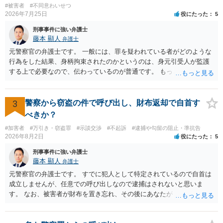
#被害者
#不同意わいせつ
2026年7月25日
役にたった
5
刑事事件に強い弁護士
藤本 顯人
弁護士
元警察官の弁護士です。 一般には、罪を疑われている者がどのような
行為をした結果、身柄拘束されたのかというのは、身元引受人が監護
する上で必要なので、伝わっているのが普通です。 もっとも、事実関
係が異性トラブルのような内容ですと、多少事実が異なって伝わって
いたり、省略されていることもありうるかなとは思います。
3
警察から窃盗の件で呼び出し、財布返却で自首す
べきか？
#加害者
#万引き・窃盗罪
#示談交渉
#不起訴
#逮捕や勾留の阻止・準抗告
2026年8月2日
役にたった
5
刑事事件に強い弁護士
藤本 顯人
弁護士
元警察官の弁護士です。 すでに犯人として特定されているので自首は
成立しませんが、任意での呼び出しなので逮捕はされないと思いま
す。 なお、被害者が財布を置き忘れ、その後にあなたがトイレに入
り、再び被害者がトイレに戻ったら財布が無かったような事情がある
と言い逃れはかなり厳しいものと思います。