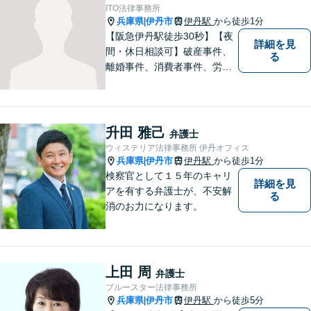
【メーカー法務経験あり】
ITO法律事務所
兵庫県
伊丹市
伊丹駅
から徒歩1分
|
【阪急伊丹駅徒歩30秒】【夜
詳細を見
間・休日相談可】破産事件、
る
離婚事件、消費者事件、労働
事件など。依頼者さまの状況
を十分にヒアリングし、あら
ゆる観点から解決策をご提案
してまいります。まずは一度
升田 雅己
弁護士
ご相談ください【完全個室】
ウィステリア法律事務所 伊丹オフィス
【法テラス利用可】
兵庫県
伊丹市
伊丹駅
から徒歩1分
|
検察官として１５年のキャリ
詳細を見
アを有する弁護士が、不安解
る
消のお力になります。
上田 周
弁護士
ブルースター法律事務所
兵庫県
伊丹市
伊丹駅
から徒歩5分
|