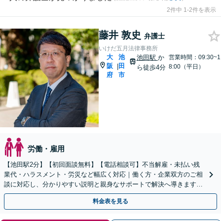
2件中 1-2件を表示
藤井 敦史
弁護士
いけだ五月法律事務所
大
池
池田駅
か
営業時間：09:30~1
阪
田
|
8:00（平日）
ら徒歩4分
府
市
労働・雇用
【池田駅2分】【初回面談無料】【電話相談可】不当解雇・未払い残
業代・ハラスメント・労災など幅広く対応｜働く方・企業双方のご相
談に対応し、分かりやすい説明と親身なサポートで解決へ導きます
【休日・夜間対応可】
料金表を見る