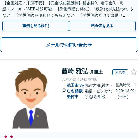
【全国対応・来所不要】【完全成功報酬制】相談料0、着手金0。電
話・メール・WEB相談可能。【労働問題に特化】「残業代が支払われ
ない」「労災保険を使わせてもらえない」「労災保険だけでは足りな
い。損害賠償請求したい」など労働問題はお任せを。
事例を見る(9件)
料金表を見る
メールでお問い合わせ
藤崎 雅弘
弁護士
東京都
六本木総合法律事務所
営業時間：1
池田市
か
面談方法(対面・
らも相談
電話・ビデオな
0:00~18:00
受付中
ど)は応相談
（平日）