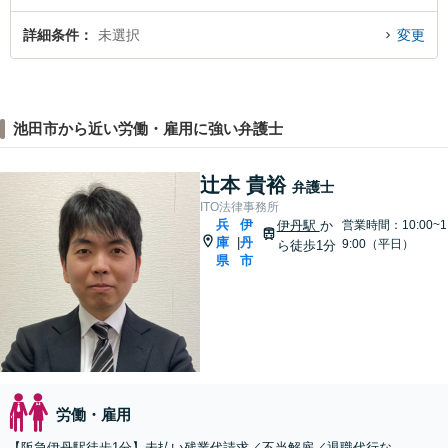
詳細条件
未選択
変更
池田市から近い労働・雇用に強い弁護士
辻本 貴裕
弁護士
ITO法律事務所
兵
伊
伊丹駅
か
営業時間：10:00~1
庫
丹
|
9:00（平日）
ら徒歩1分
県
市
労働・雇用
【阪急伊丹駅徒歩1分】未払い残業代請求／不当解雇／退職代行な