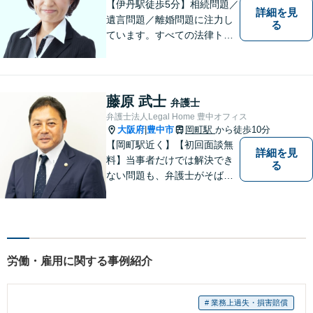
【伊丹駅徒歩5分】相続問題／
詳細を見
遺言問題／離婚問題に注力し
る
ています。すべての法律トラ
ブルに、ひとりの弁護士がオ
ールインワンでご対応しま
す。事務所名には、ご相談者
様と信頼関係を築いて紛争解
藤原 武士
弁護士
決し、解決後の人生を幸せに
弁護士法人Legal Home 豊中オフィス
過ごして頂きたいと願いを込
大阪府
豊中市
岡町駅
から徒歩10分
|
めています。
【岡町駅近く】【初回面談無
詳細を見
料】当事者だけでは解決でき
る
ない問題も、弁護士がそばに
いることで理想的な解決が目
指せるようになります。離婚
問題／相続問題／借金問題／
交通事故／企業法務など、幅
広く対応可能。【夜間／休日
労働・雇用に関する事例紹介
対応可能】まずはお気軽にご
連絡ください。
# 業務上過失・損害賠償