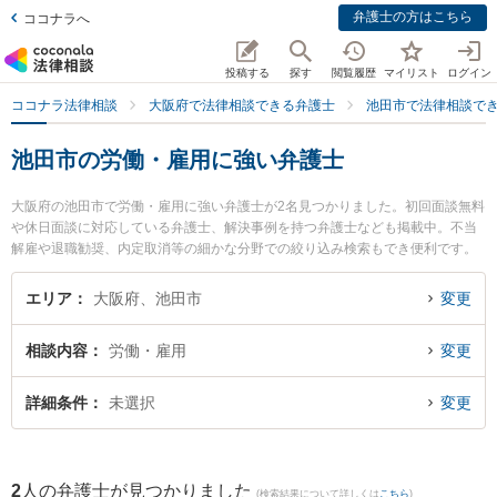
弁護士の方はこちら
ココナラへ
投稿する
探す
閲覧履歴
マイリスト
ログイン
ココナラ法律相談
大阪府で法律相談できる弁護士
池田市で法律相談で
池田市の労働・雇用に強い弁護士
大阪府の池田市で労働・雇用に強い弁護士が2名見つかりました。初回面談無料
や休日面談に対応している弁護士、解決事例を持つ弁護士なども掲載中。不当
解雇や退職勧奨、内定取消等の細かな分野での絞り込み検索もでき便利です。
特にいけだ五月法律事務所の藤井 敦史弁護士や田靡法律事務所の田靡 裕基弁護
士のプロフィール情報や弁護士費用、強みなどが注目されています。『池田市
エリア
大阪府、池田市
変更
で土日や夜間に発生した労働・雇用のトラブルを今すぐに弁護士に相談した
い』『労働・雇用のトラブル解決の実績豊富な近くの弁護士を検索したい』
相談内容
労働・雇用
変更
『初回相談無料で労働・雇用を法律相談できる池田市内の弁護士に相談予約し
たい』などでお困りの相談者さんにおすすめです。
詳細条件
未選択
変更
2
人の弁護士が見つかりました
(検索結果について詳しくは
こちら
)