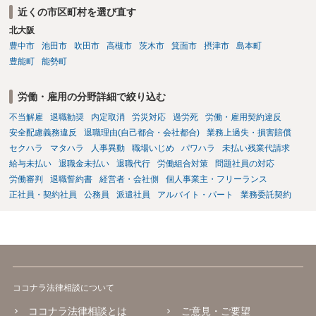
法に関する専門的な知識が必要な事案ですので、一度、お近くの弁護
近くの市区町村を選び直す
士にご相談下さい。
北大阪
豊中市
池田市
吹田市
高槻市
茨木市
箕面市
摂津市
島本町
豊能町
能勢町
労働・雇用の分野詳細で絞り込む
不当解雇
退職勧奨
内定取消
労災対応
過労死
労働・雇用契約違反
安全配慮義務違反
退職理由(自己都合・会社都合)
業務上過失・損害賠償
セクハラ
マタハラ
人事異動
職場いじめ
パワハラ
未払い残業代請求
給与未払い
退職金未払い
退職代行
労働組合対策
問題社員の対応
労働審判
退職誓約書
経営者・会社側
個人事業主・フリーランス
正社員・契約社員
公務員
派遣社員
アルバイト・パート
業務委託契約
ココナラ法律相談について
ココナラ法律相談とは
ご意見・ご要望