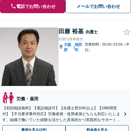
電話でお問い合わせ
メールでお問い合わせ
田靡 裕基
弁護士
田靡法律事務所
大阪
池田
営業時間：00:00~23:59（平
|
府
市
日）
労働・雇用
【初回相談無料】【電話相談可】【弁護士歴10年以上】【24時間受
付】【不当要求事件対応】労働者側・使用者側どちらも対応いたしま
す。組織で働いていた経験を活かした具体的かつ実践的なサポートが
可能です。有利に解決するためにもぜひご相談ください
事例を見る(2件)
料金表を見る