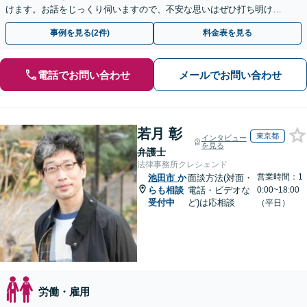
けます。お話をじっくり伺いますので、不安な思いはぜひ打ち明けて
ください【夜間・休日相談可（要予約）】
事例を見る(2件)
料金表を見る
電話でお問い合わせ
メールでお問い合わせ
若月 彰
東京都
インタビュー
を見る
弁護士
法律事務所クレシェンド
営業時間：1
池田市
か
面談方法(対面・
らも相談
電話・ビデオな
0:00~18:00
受付中
ど)は応相談
（平日）
労働・雇用