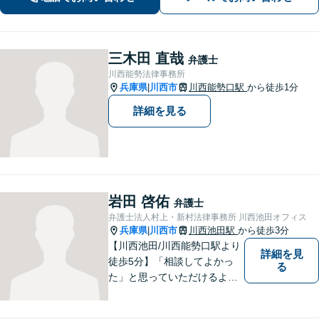
続放棄／遺産分割調停など【電話・メ
ール相談初回無料】【休日夜間対応
可】
三木田 直哉
弁護士
川西能勢法律事務所
兵庫県
川西市
川西能勢口駅
から徒歩1分
|
詳細を見る
岩田 啓佑
弁護士
弁護士法人村上・新村法律事務所 川西池田オフィス
兵庫県
川西市
川西池田駅
から徒歩3分
|
【川西池田/川西能勢口駅より
詳細を見
徒歩5分】「相談してよかっ
る
た」と思っていただけるよう
全力を尽くします。「弁護士
に相談してもいいのかな」と