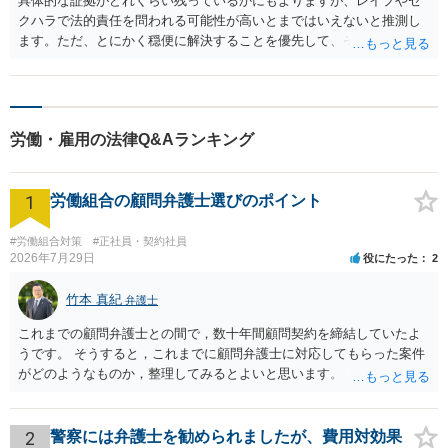
具体的な証拠がどれくらい残っているかにもよりますが、レイプやセ
クハラで法的責任を問われる可能性が高いとまではいえないと推測し
ます。ただ、とにかく穏便に解決することを優先して、そのためには
金銭を惜しまないというのであれば、納得のいく金額で交渉され、き
ちんと書面に合意内容を残しておく形で解決されるのがいいかと思い
ます。３５０万円は法外だと思いますし、もっと値切るべきだと思い
ますが、レイプの慰謝料としては高額すぎるとはいえません。結構法
労働・雇用の法律Q&Aランキング
的に難しい部分を含む交渉になると思われますので、お近くの弁護士
に相談されることをお勧めします。
1
労働組合の顧問弁護士選びのポイント
#労働組合対策
#正社員・契約社員
2026年7月29日
役にたった
2
竹本 真紀
弁護士
これまでの顧問弁護士との間で，数十年間顧問契約を締結していたよ
うです。 そうすると，これまでに顧問弁護士に対応してもらった案件
がどのようなものか，整理してみるとよいと思います。 これにより，
どのような案件で依頼することが多いのかわかると思います。 複数の
事務所を比較した上で，弁護士と面談をする際，そのような案件に対
応してもらえるのかが重要だと思います。 ただ，組合員の相談内容に
2
警察には弁護士を勧められましたが、費用対効果