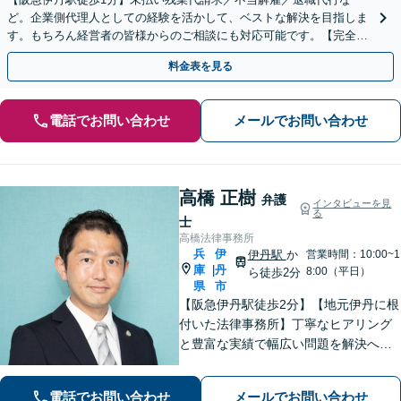
ど。企業側代理人としての経験を活かして、ベストな解決を目指しま
す。もちろん経営者の皆様からのご相談にも対応可能です。【完全個
室対応】
料金表を見る
電話でお問い合わせ
メールでお問い合わせ
高橋 正樹
弁護
インタビューを見
る
士
高橋法律事務所
兵
伊
伊丹駅
か
営業時間：10:00~1
庫
丹
|
8:00（平日）
ら徒歩2分
県
市
【阪急伊丹駅徒歩2分】【地元伊丹に根
付いた法律事務所】丁寧なヒアリング
と豊富な実績で幅広い問題を解決へ導
きます！【離婚男女問題】不定慰謝料
請求／面会交流など【相続・遺言】相
電話でお問い合わせ
メールでお問い合わせ