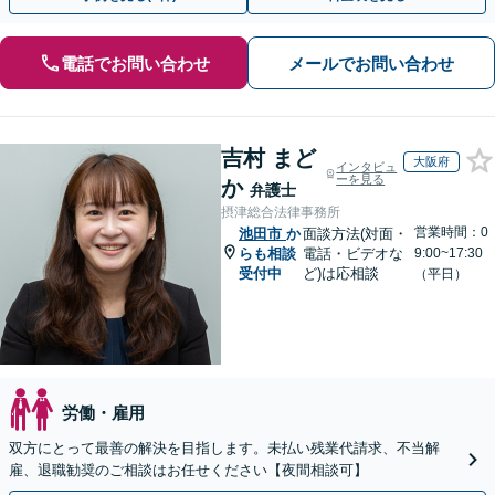
電話でお問い合わせ
メールでお問い合わせ
吉村 まど
大阪府
インタビュ
ーを見る
か
弁護士
摂津総合法律事務所
営業時間：0
池田市
か
面談方法(対面・
らも相談
電話・ビデオな
9:00~17:30
受付中
ど)は応相談
（平日）
労働・雇用
双方にとって最善の解決を目指します。未払い残業代請求、不当解
雇、退職勧奨のご相談はお任せください【夜間相談可】