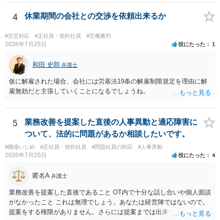
ものの、重い懲戒処分の対象には十分なり得ます。 名誉や評価の回復
については、会社側に「部下の不正行為による情報漏洩」と正式に認
4
休業期間の会社との交渉を依頼出来るか
定させ、誤認した他部署への適切なフォローや周知を求めるのが有効
です。 あるいは、懲戒があったことを社内で周知される手続があるの
#労災対応
#正社員・契約社員
#労働審判
ならば、それにより軽微ながら回復はできるかもしれません。 さらに
2026年7月25日
役にたった
1
個人としても、相手に対してプライバシー侵害等に基づく損害賠償
（慰謝料）を請求する選択肢がありえます（ただし、金額は多額にな
和田 史郎
弁護士
らない可能性があります。）。
仮に解雇された場合、会社には労基法19条の解雇制限規定を理由に解
雇無効だと主張していくことになるでしょうね。
5
業務改善を提案した直後の人事異動と適応障害に
ついて、法的に問題があるか相談したいです。
#職場いじめ
#正社員・契約社員
#問題社員の対応
#人事異動
2026年7月25日
役にたった
4
匿名A
弁護士
業務改善を提案した直後であること OT内で十分な話し合いや個人面談
がなかったこと これは無理でしょう。あなたは経営陣ではないので。
提案をする権限がありません。さらには提案までは出来ても、会社が