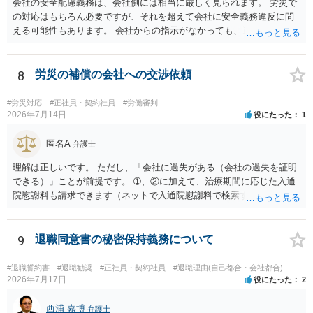
会社の安全配慮義務は、会社側には相当に厳しく見られます。 労災で
の対応はもちろん必要ですが、それを超えて会社に安全義務違反に問
える可能性もあります。 会社からの指示がなかっても、逆に危険な作
業の場合は会社側が危険を告げて注意を促していないとか、定期的な
実地指導をしていないことが問題になった事例もあります。ですの
で、指示が無ければ免責されるわけではありません。責任追及の交渉
8
労災の補償の会社への交渉依頼
となるでしょう。
#労災対応
#正社員・契約社員
#労働審判
2026年7月14日
役にたった
1
匿名A
弁護士
理解は正しいです。 ただし、「会社に過失がある（会社の過失を証明
できる）」ことが前提です。 ➀、②に加えて、治療期間に応じた入通
院慰謝料も請求できます（ネットで入通院慰謝料で検索すると詳しい
説明が出てきます）。 さらに、後遺症が残れば、後遺障害逸失利益と
後遺障害慰謝料も請求できます。これらは後遺障害の等級、あなたの
収入、年齢等で大きく変わりますので一般的にいくらとは言えませ
9
退職同意書の秘密保持義務について
ん。 弁護士に依頼する費用はそれぞれの弁護士で異なるので個別に聞
いてみるしかありませんが、旧日弁連規準を使った着手金・成功報酬
#退職誓約書
#退職勧奨
#正社員・契約社員
#退職理由(自己都合・会社都合)
方式と着手金ゼロまたは少額で成功報酬大目の方式のどちらかが多い
2026年7月17日
役にたった
2
と思います（個々の弁護士次第なので一般化はできません）。 早めに
弁護士に直接面談で相談されることをお勧めします。
西浦 嘉博
弁護士