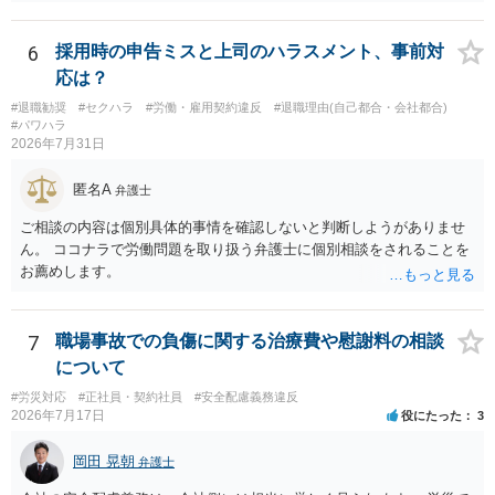
それに対応するように拘束する権限がありません。 会社にその後の状
況を報告する義務もありません。 権限がないことをして、相手が応じ
ないのは当然で、それで適応障害になっても、そもそも相手は適法で
6
採用時の申告ミスと上司のハラスメント、事前対
すので、対応は難しいでしょう。
応は？
#退職勧奨
#セクハラ
#労働・雇用契約違反
#退職理由(自己都合・会社都合)
#パワハラ
2026年7月31日
匿名A
弁護士
ご相談の内容は個別具体的事情を確認しないと判断しようがありませ
ん。 ココナラで労働問題を取り扱う弁護士に個別相談をされることを
お薦めします。
7
職場事故での負傷に関する治療費や慰謝料の相談
について
#労災対応
#正社員・契約社員
#安全配慮義務違反
2026年7月17日
役にたった
3
岡田 晃朝
弁護士