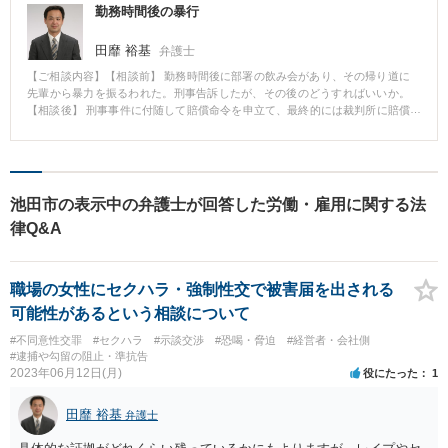
勤務時間後の暴行
田靡 裕基
弁護士
【ご相談内容】【相談前】 勤務時間後に部署の飲み会があり、その帰り道に
先輩から暴力を振るわれた。刑事告訴したが、その後のどうすればいいか。
【相談後】 刑事事件に付随して賠償命令を申立て、最終的には裁判所に賠償
請求を認めて貰うことができました。 【先生のコメント】 会社に対する損害
賠償請求が非常に難しい事案でしたが、次善の策として、当該先輩に対する
賠償請求が認められました。
池田市の表示中の弁護士が回答した労働・雇用に関する法
律Q&A
職場の女性にセクハラ・強制性交で被害届を出される
可能性があるという相談について
#不同意性交罪
#セクハラ
#示談交渉
#恐喝・脅迫
#経営者・会社側
#逮捕や勾留の阻止・準抗告
2023年06月12日(月)
役にたった
1
田靡 裕基
弁護士