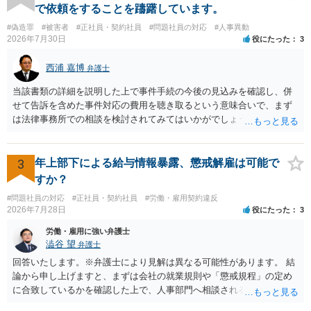
ついて，分野を絞っているのか，それともどのような分野でもよいと
で依頼をすることを躊躇しています。
いうことで法律相談を依頼しているかの観点も重要です。 組合員とす
#偽造罪
#被害者
#正社員・契約社員
#問題社員の対応
#人事異動
れば，相談だけではなく，できれば受任まで考えている場合も多いと
2026年7月30日
役にたった
3
思います。 そうすると，労働組合としての相談だけではなく，基本的
に全ての分野を対象にして考える必要もあるかもしれません。 そうで
西浦 嘉博
弁護士
ないと，相談内容によって，対応が変わってしまうこともあると思い
ます。 組合員の相談についても，基本的に受任まで考えてもらえるこ
当該書類の詳細を説明した上で事件手続の今後の見込みを確認し、併
とができるのかも検討要素の一つかもしれません。
せて告訴を含めた事件対応の費用を聴き取るという意味合いで、まず
は法律事務所での相談を検討されてみてはいかがでしょうか。 上記、
ご参考ください。
3
年上部下による給与情報暴露、懲戒解雇は可能で
すか？
#問題社員の対応
#正社員・契約社員
#労働・雇用契約違反
2026年7月28日
役にたった
3
労働・雇用に強い弁護士
澁谷 望
弁護士
回答いたします。※弁護士により見解は異なる可能性があります。 結
論から申し上げますと、まずは会社の就業規則や「懲戒規程」の定め
に合致しているかを確認した上で、人事部門へ相談されることが最優
先となります。 その上で、いきなりの懲戒解雇は法的ハードルが高い