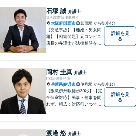
迷われている方は、躊躇する
ことなく私にご相談くださ
石塚 誠
弁護士
い。
箕面駅前法律事務所
大阪府
箕面市
箕面駅
から徒歩4分
|
【交通事故】【離婚・男女問
詳細を見
題】【相続問題】元コンビニ
る
店長の弁護士が法律相談を承
ります。近所のコンビニに行
く感覚で、お気軽にご相談に
いらしてください！
岡村 圭真
弁護士
ITO法律事務所
兵庫県
伊丹市
伊丹駅
から徒歩1分
|
【阪急伊丹駅徒歩30秒】【完
詳細を見
全個室対応】民事・刑事を問
る
わず、幅広く対応◎いつでも
迅速な対応で、「救急救命医
のような弁護士」を目指しま
す。広い視野とユーモアを忘
れず、尽力してまいります。
渡邊 悠
弁護士