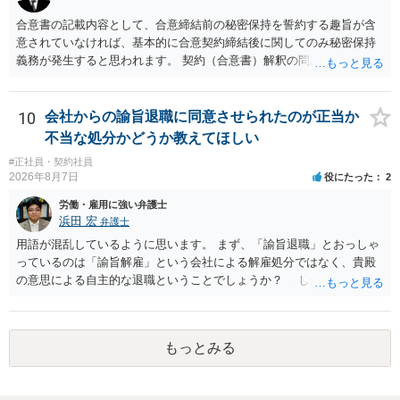
合意書の記載内容として、合意締結前の秘密保持を誓約する趣旨が含
意されていなければ、基本的に合意契約締結後に関してのみ秘密保持
義務が発生すると思われます。 契約（合意書）解釈の問題ですので、
内容を精査されてみてください。 より詳細についてお聞きになりたい
場合、最寄りの法律事務所で相談されることを検討ください。
10
会社からの諭旨退職に同意させられたのが正当か
不当な処分かどうか教えてほしい
#正社員・契約社員
2026年8月7日
役にたった
2
労働・雇用に強い弁護士
浜田 宏
弁護士
用語が混乱しているように思います。 まず、「諭旨退職」とおっしゃ
っているのは「諭旨解雇」という会社による解雇処分ではなく、貴殿
の意思による自主的な退職ということでしょうか？ しかし、記載さ
れた経緯からすると、事実上は解雇処分であると解する余地がありま
す。 その場合、解雇には客観的で合理的な理由が必要であり、かつ
解雇という処分が社会通念上相当と認められない限り、解雇は無効で
もっとみる
す。 結局、貴殿のネット炎上の内容や原因、勤務先に与えた影響な
どを具体的に検討しなければ、何とも申し上げることができません。
また、育児休業法関係の問題もあるかもしれません。 ある程度労働