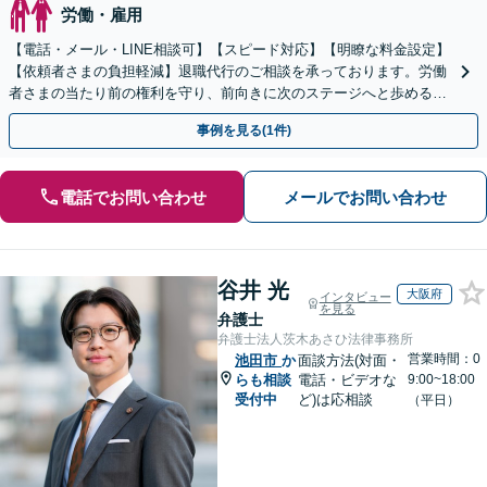
労働・雇用
【電話・メール・LINE相談可】【スピード対応】【明瞭な料金設定】
【依頼者さまの負担軽減】退職代行のご相談を承っております。労働
者さまの当たり前の権利を守り、前向きに次のステージへと歩めるよ
う全力でサポートいたします。
事例を見る(1件)
電話でお問い合わせ
メールでお問い合わせ
谷井 光
大阪府
インタビュー
を見る
弁護士
弁護士法人茨木あさひ法律事務所
営業時間：0
池田市
か
面談方法(対面・
らも相談
電話・ビデオな
9:00~18:00
受付中
ど)は応相談
（平日）