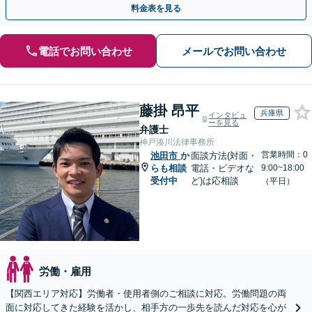
料金表を見る
電話でお問い合わせ
メールでお問い合わせ
藤掛 昂平
兵庫県
インタビュ
ーを見る
弁護士
神戸湊川法律事務所
営業時間：0
池田市
か
面談方法(対面・
らも相談
電話・ビデオな
9:00~18:00
受付中
ど)は応相談
（平日）
労働・雇用
【関西エリア対応】労働者・使用者側のご相談に対応。労働問題の両
面に対応してきた経験を活かし、相手方の一歩先を読んだ対応を心が